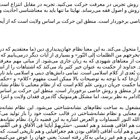
 روش تجربی در معرفت حرکت می‌کنید. تجربه در مقابل انتزاع است،
وش و اصول فقه می‌رساند. نهایتا ما تنها باید به معناشناسی احادیث و
ی برخوردار است. منطق این حرکت بر اساس ولایت است که از آیه‌ی «
 را متحول می‌کند. به این معنا نظام جهان‌پدیداری دین (ما معتقدیم 
» و «یخرجهم من الظلمات إلی النّور» و بسیاری از آیات دیگر درمی‌یابیم ک
از معناهای شهودی که به زبان جاری می‌شود. از مبانی مهم معرفتی
داوند از حکمت به عنوان خیر کثیر یاد می‌کند که اشتباهات را از انس
از کلام اسلامی است. تمامی دانش‌های دینی و اسلامی باید تابع حک
ن‌جا که با توجه به توضیحات بالا ممکن است مفهوم «کلام» و «حکمت
اما حکمت جریان درونی علم کلام است که از نظام معنایی تا نظام نشانه
ند از منطق و روش خاصی برخوردار است. منطق این حرکت بر اساس ول
دامر به نظر برسد، اما مشکل هرمنوتیک گادمری فقدان ولایت و انتز
مشغول به ساخت نظام‌های نشانه‌شناختی می‌شود. این نظام نشانه‌ش
م معنایی و نظام نشانه‌شناختی در قالب حکمت خود را باز تولید می‌کن
الله النور السماوات و العرض اشاره به این قضیه دارد). نظام نشانه‌
فاقی هستند و هم انفسی. «سَنُریهِمْ آیاتِنا فِی الْآفاقِ وَ فی‏ أَنْفُسِهِمْ حَت
 که ما هم آیات انفسی و هم آیات آفاقی (آفاقی بودن هم جغرافیایی و هم تاریخی است
ی زمانی و هم غیر زمانی به‌کار رفته است؛ یعنی جهان را عوض می‌کنیم