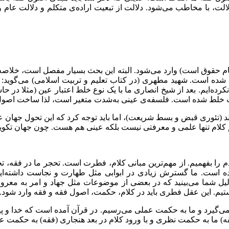
لالت، با مخاطب می‌شود. دلالت از تبعیت اراده‌ی متکلم و دلالت عام 
 حقوق است) وارد می‌شود. البته این بحث بسیار مفصل است، خلاصه‌وار
ده است. شهید مطهری (در کتاب تعلیم و تربیت اسلامی) می‌گوید: ما ب
نکرده‌ایم. بعد از شیخ انصاری ما با یک نوع خلط اعتبار عین (مثلا د
ه‌شدت خلط شده است. فلسفه‌ی عینی به‌شدت متغیر است، لذا ساخت اص
د (تئوری قبض و بسط شریعت)، اما باید توجه کرد که این تحول جهان ع
کلام تنها علمی و معرفتی نیست بلکه عینی هم هست. چون جهان تکوین و 
دم را بفهمیم. از مهم‌ترین مبانی کلام، فطرت است. تحجر ما در فقه،
ه است. ما گسترش زیادی در ابوابی مثل طهارت و نجاست داشته‌ایم
دلیل شما می‌بینید که در بعضی از موضوعات مثل جهاد و امر به معرو
تیم. این عقل فطری باید در کلام، حکمت، اصول فقه و فقه وارد شود.
گیرد و ما به حکمت عملی می‌رسیم. در قرآن آمده است که خدا و پیغمب
ه) ما به حکمت نظری و با ورود کلام در بعد هنجاری (فقه) به حکمت 