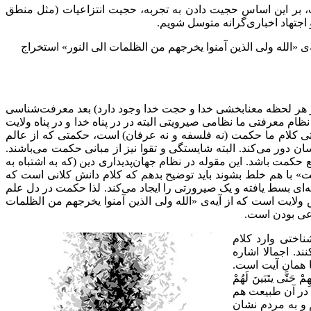
 بر این اساس حجیت دادن به تجربه، حجیت انتزاعیات (مثل منطق
 اجتهاد اخباری‌گرانه متوسل شویم.
الله ولی الذین آمنوا یخرجهم من الظلمات الی النور» استخراج
که در هر لحظه معنابخشی خدا و حجت خدا وجود دارد) بعد معرفت‌شناسی
ه نظام معرفتی ما نظامی صیرویتی البته در در پناه خدا و در پناه ولایت
 کلام ما حکمت (نه فلسفه و نه عرفان) است، حکمتی که از عالم
ان دور می‌کند. البته شایستگی و تقوا نیز از مبانی حکمت می‌باشند.
مت باشد. این مقوله در نظام جهان‌پدیداری دین (که به اشتباه به
» با هم خلط بشوند باید توضیح بدهم که کلام دانش کلانی است که
‌ای بسط یافته و یک صیرورتی را ایجاد می‌کند. لذا حکمت در دل علم
ایت است که از آیه‌ی «الله ولی الذین آمنوا یخرجهم من الظلمات
اعی بودن است.
ناختی وارد کلام
ند. اجمالا اشاره
ها همان آیت است.
َّی یتَبَینَ لَهُمْ
، که در آن طبیعت هم
 و به مردم نشان