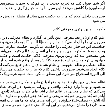
اگر شما قبول کنید که تجربه حجیت دارد، کم‌کم به سمت سیطره‌ی
ارسطویی) را کاهش می‌دهد. این سیر ما را به اخباری‌گری و ضدیت با ر
صیرویت داخلی کلام که ما را به حکمت می‌رساند از منطق و روش خاص
می شود
حکمت، اولین پرتوی معرفتی کلام
علم کلام اولا در بعد معرفتی دین تأثیر می‌گذارد و نظام معرفتی دین
صیروریتی ما را ایجاد می‌کند. ما از آیات «إنّا لله و إنّا إلیه راجعون
خداست. این ساختار معرفتی را حکمت می‌گوییم. حکمت عبارت است 
وحدت به عالم کثرت می‌آید و راهنمای انسان در عالم کثرت می‌باشد. خ
پس مشخص شد که اولین پرتوی معرفتی کلام، حکمت است و حکمت بُعدی 
جهان‌بینی ترجمه شده است) مورد کنکاش بسیار واقع شده است. از آ
نظام معنایی و نظام مفهومی و نظام نشانه‌ای را با هم جمع می‌کند، 
کلام ایجاد می‌شود. صیرویت داخلی کلام که ما را به حکمت می‌رسا
الی النور» استخراج می‌شود. این منطق ممکن است شبیه هرمنوتیک گا
نظام معنایی دین وارد تاریخ و جغرافیا (زمان و مکان) می‌شود و 
می‌شود و نهایتا وارد زندگی واقعی و روزانه می‌شود. در این‌جا نظا
می‌کنم که نظام معنایی در عالم نظام اشاره‌ای کثرت می‌یابد (آیه‌ی 
آیات هم بُعد بیرونی هم بُعد تاریخی و هم بُعد جغرافیایی و ... دارند. آیات هم ا
أَنَّهُ الْحَق‏» (فصلت/53) خداوند در این آیه می‌فرماید
معنا دارد) را نشان می‌دهیم. در این آیه کلمه‌ی «حتی» هم در معنا