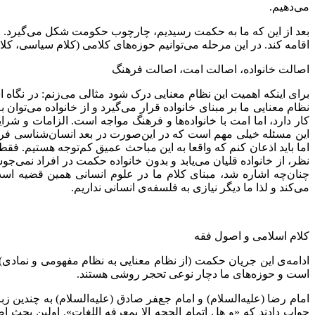
می‌دهیم.
بعد از این که ما به حکمت رسیدیم، چارچوب حکومت شکل می‌گیرد
اقامه کند. در این مرحله می‌توانیم حوزه‌های کلامی (کلام سیاسی، کلام
اصالت خانواده، اصالت امت، اصالت فرهنگ
برای اینکه اهمیت این نظام معنایی درک شود مثالی می‌زنم: در نگاه 
نظام معنایی ما بر مبنای خانواده قرار می‌گیرد و از خانواده می‌تو
کار دارد، اما امت با خانواده‌ها و فرهنگ مواجه است. الزامات و شر
این مسئله خیلی مهم است که در این‌صورت در بعد انسان‌شناسی فر
اما باید اذعان کنم که واقعا به این مباحث عمیق کم‌توجه هستیم. 
نظر، از خانواده قلیان می‌یابد و بدون خانواده حکمت در افراد نمی‌ج
چنان‌چه اشاره شد، مبنای کلام ما در علوم انسانی همین قضیه است
می‌کند و لذا ما دیگر نیازی به فلسفه‌ی انسانی نداریم.
کلام اسلامی و اصول فقه
ادامه‌ی این جریان حکمت (از نظام معنایی به نظام مفهومی و نمادی)
است و حوزه‌های ما دچار نوعی تحجر روشی هستند.
امام رضا (علیه‌السلام) و امام جعفر صادق (علیه‌السلام) به چندین 
جواب دادند که «و هل إتمام الحجه إلا بمعرفه اللغات». اولین بحث ا