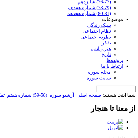
(76-77) شانزدهم
(78-79) شماره هفدهم
(80-81) شماره هجدهم
موضوعات
سبک زندگی
نظام اجتماعی
نظریه اجتماعی
تفکر
هنر و ادب
تاریخ
پرونده‌ها
ارتباط با ما
مجله سوره
سایت سوره
شما اینجا هستید:
صفحه اصلی
آرشیو سوره
(58-59) شماره هفتم
تف
از معنا تا هنجار