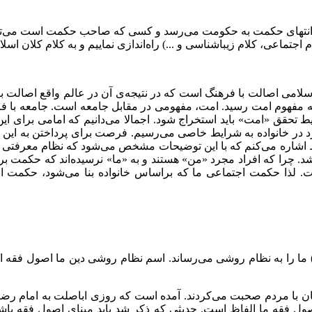
. انتهای حکمت به حکومت می‌رسد و کسی که صاحب حکمت است می‌تو
 اجتماعی، کلام زیباشناسی و ...) راه‌اندازی نماییم و به کلام کلان اس
اسلامی اصالت با فرهنگ است که در نتیجه‌ی آن در عالم واقع اصالت با
ان به مفهوم امت رسید. امت، مفهومی در مقابل جامعه است. جامعه با ف
ایط تحقق «امت» باید استخراج شود. اجمالا می‌دانیم که امامی برای ا
د در خانواده به شرایط خاصی می‌رسیم. فرصت برای پرداختن به ای
فقط اشاره می‌کنم که با این توضیحات مشخص می‌شود که نظام معرفتی 
وشد. چرا که افراد مجرد «من» هستند و به «ما» نرسیده‌اند که حکمت بر
. لذا حکمت اجتماعی ما که براساس خانواده بنا می‌شود، حکمت انس
 ما را به نظام روشی می‌رساند. اسم نظام روشی دین ما اصول فقه است.
زبان با مردم صحبت می‌کردند. آمده است که روزی اباصلت به امام رضا 
صول فقه ما الفاظ است. حدیثی که ذکر شد باید مبنای اصول فقه باشد. ب