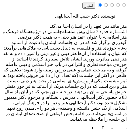
نویسنده:دکتر حبیب‌الله آیت‌اللهی
هنر مانند دین تعهد را در انسان احیا می‌کند
اشــــاره
حدود 7 سال پیش سلسله‌جلساتی در «پژوهشگاه فرهنگ و
هنر اسلامی» با عنوان «نقد هنر دینی» به همت دکتر مرتضی
گودرزی برگزار شد که در آن جلسات، ایشان با دعوت از اساتید
به‌نام حوزه‌ی هنر و فلسفه، به دنبال دست‌یابی به ملاک‌هایی برآمدند
که بتوان با استفاده از آن‌ها هنر دینی و غیر دینی را تمیز داده و به نقد
هنر دینی مبادرت ورزید. ایشان تلاش بسیاری کردند تا اساتید از
حوزه‌ی مباحث نظری و انتزاعی در باب هنر اسلامی و دینی فاصله
گرفته و به مباحث عملی و عینی در این زمینه وارد شوند؛ تلاشی که
ظاهرا در اکثر این جلسات (که تعداد آن از 15 نیز فزونی یافته بود) به
ثمر ننشست. یکی از پرسش‌های اساسی در بحث هنر دینی، نسبت
هنر و دین است که در این جلسات هریک از اساتید به فراخور منظر
خویش پاسخی به آن می‌دهند. در جلسه‌ی پنجم، که در آبان‌ماه سال
83 با حضور دکتر آیت‌اللهی، مدرس دانشگاه، و مرحوم دکتر مددپور
تشکیل شده بود، دکتر آیت‌اللهی هنر و دین را در فرهنگ ایرانی-
اسلامی از یک جنس دانسته و وظیفه‌ی هر دو را «دمیدن روح تعهد
در انسان» می‌دانند. در ادامه بخش کوتاهی از صحبت‌های ایشان در
این جلسه را ملاحظه می‌نمایید.