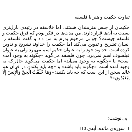
تفاوت حکمت و هنر با فلسفه
حکیمان از جنس هنرمندان هستند، اما فلاسفه در رتبه‌ی نازل‌تری
نسبت به آن‌ها قرار دارند. من مدت‌ها در فکر بودم که فرق حکمت و
فلسفه چیست‌؟ جوابی مرحوم پدرم به من داد و گفت فلسفه را
انسان تشریح و تدوین می‌کند اما حکمت را خداوند تشریح و تدوین
کرده است‌. خداوند خود را به عنوان حکیم اسم می‌برد ولی به عنوان
فیلسوف اسم نمی‌برد، چون فلسفه می‌گوید «چگونه به وجود آمده
است‌» یا «چگونه به وجود می‌آید» اما حکمت می‌گوید حال که به
وجود آمده است «چگونه باید باشد» و «چه باید بکند». در قرآن هم
غالبا سخن از این است که چه باید بکنید: «وَمَا خَلَقْتُ الْجِنَّ وَالْإِنسَ إِلَّا
لِیَعْبُدُونِ»5.
پی نوشت:
1- سوره‌ی مائده، آیه‌ی 110