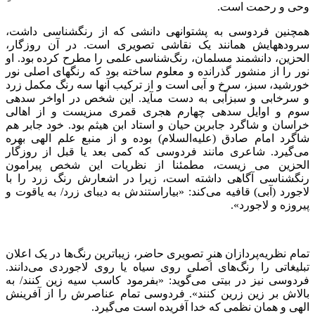
وحی و رحمت است‌.
همچنین فردوسى به پشتوانه‏ى دانشی که از رنگ‏شناسی داشت،
سروده‏هایش همانند یک نقاشی تصویری است. در آن روزگار،
الحزین، دانشمند مسلمان، رنگ‌‏شناسی علمى را مطرح کرده بود. او
نور را از منشور گذرانده و معلوم ساخته بود که رنگ‏های اصلی نور
خورشید، سبز، سرخ و آبى است و از ترکیب آن‏ها سه ‏رنگ مکمل زرد
و سرخابی و سبزآبی به دست مى‏آید. این شخص در اواخر سده‏ى
سوم و اوایل سده‏ى چهارم هجرى قمرى مى‏زیست و از اهالى
خراسان و شاگرد جابربن ‏حیان و استاد ابن هیثم بود. خود جابر هم
شاگرد امام صادق (علیه‌السلام) بوده و از منبع علم الهی بهره
می‌گیرد. شاعری مانند فردوسی که کمی بعد یا قبل از روزگار
الحزین مى ‏زیست، مطمئنا از نظریات این شخص پیرامون
رنگ‏شناسى آگاهی داشته است، زیرا در اشعارش رنگ زرد را با
لاجورد (آبی) قافیه می‌کند: «بیاراستندش به دیبای زرد/ به یاقوت و
پیروزه و لاجورد».
تمام نظریه‌پردازان هنرِ تصویری حاضر، زیباترین رنگ‌ها در یک اعلان
تبلیغاتی را رنگ‌های اصلی روی سیاه یا روی لاجوردی می‌دانند.
فردوسی نیز در بیتی می‌گوید: «بفرمود کاسب سیه زین کنند/ به
بالاش بر زین زرین کنند». فردوسی تمام عناصرش را از آفرینش
الهی و همان نظمی که خدا آفریده است می‌گیرد.