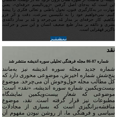
این است که به‌جای اصل گرفتن «ژورنالیسم حرفه‌ای»، یعنی
مهارت در به‌کارگیری فنون، تحول باطنی و تعالی فکری را پیشه
کنیم. نمی‌خواهیم خود را به تکنیسین سرعت، دقت و اثر فرو
بکاهیم. کار حرفه‌ای بر مدار مُد می‌چرخد و مُد بر مدار ذائقه‌ی
بشری و ذائقه بر مدار طبع ضعیف انسان و این سیر و حرکت،
ناگزیر قهقرایی است.
بـيـشـتــر
نقد
شماره 87-86 مجله‌ فرهنگی تحلیلی سوره‌ اندیشه منتشر شد
شماره‌ جدید مجله سوره اندیشه نیز به‌مانند
پنج
شش شماره‌ اخیرش، موضوعی محوری دارد که
کل مطالب مجله حول‌وحوش آن می‌چرخد. موضوع
بیست‌ویکمین شماره‌ سوره‌ اندیشه، «نقد» است؛
موضوعی که شعار بیست‌ویکمین نمایشگاه
مطبوعات نیز قرار گرفته است. نقد، موضوع
مناقشه‌برانگیزی است که بسیاری از مجادلات
سیاسی و فرهنگی ما، از روشن نبودن مفهوم آن