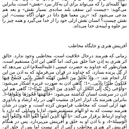
تنها کلمه‌ای را که می‌تواند برای آن به‌کار ببرد «نقش» است‌، بنابراین
می‌گوید: «چیست این سقف بلند ساده‌ی بسیار نقش‌» و بعد هم
مدعی می‌شود که‌: «زین معما هیچ دانا در جهان آگاه نیست‌». این
نقش چیست‌؟ انسان نقش ازلی خود را از خدا می‌گیرد و همه چیز را
نیز جلوه و آیینه‌ی خدا می‌داند.
آفرینش هنری و جایگاه مخاطب
زمانی که هنرمند درحال خلاقیت است‌، مخاطبی وجود ندارد. خالق
اثر هنری به اِذن خدا خلق می‌کند، اما گاهی این اذنْ مستقیم است‌،
همان‌طور که خداوند به حضرت عیسی (علیه‌السلام) اذن می‌دهد که
از گِل پرنده بسازد، که خداوند در قرآن می‌فرماید که به اذن من این
کار انجام شد: «...وَإِذْ تَخْلُقُ مِنَ الطِّینِ کهَیْئَه الطَّیْرِ بِإِذْنِی فَتَنفُخُ فِیهَا
فَتَکونُ طَیْرًا بِإِذْنِی...»1؛ گاهی اذن به صورت غریزه آشکار می‌شود:
«وَأَوْحَى رَبُّک إِلَى النَّحْلِ أَنِ اتَّخِذِی مِنَ الْجِبَالِ بُیُوتًا»2؛ گاهی هم این
اذن در سرشت انسان گذاشته می‌شود: «فَأَلْهَمَهَا فُجُورَهَا وَتَقْوَاهَا»3.
بنابراین هنرمند یک ابزار اجرای مشیت الهی در راه ارشاد و یادآوری
عهد ازلی است که مخاطب فراموش کرده است‌، و چون در شأن
هنرمند نیست که به او الهام مستقیم شود، لذا با وسایلی که دارد با
خداوند ارتباط برقرار می‌کند: «یَا أَیُّهَا الَّذِینَ آمَنُواْ اتَّقُواْ اللّهَ وَابْتَغُواْ إِلَیهِ
الْوَسِیلَةَ»4، و با اذن او به خلق و آفرینش می‌پردازد. پس در هنگام
آفرینش اثر هنری مخاطب رکنی از اثر نیست اما پس از خلق اثر،