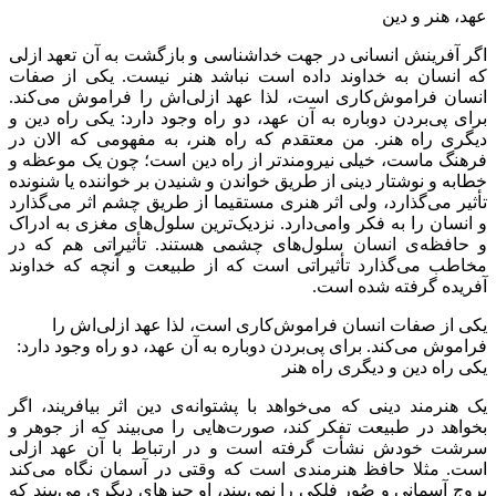
عهد، هنر و دین
اگر آفرینش انسانی در جهت خداشناسی و بازگشت به آن تعهد ازلی
که انسان به خداوند داده است نباشد هنر نیست‌. یکی از صفات
انسان فراموش‌کاری است‌، لذا عهد ازلی‌اش را فراموش می‌کند.
برای پی‌بردن دوباره به آن عهد، دو راه وجود دارد: یکی راه دین و
دیگری راه هنر. من معتقدم که راه هنر، به مفهومی که الان در
فرهنگ ماست، خیلی نیرومندتر از راه دین است‌؛ چون یک موعظه و
خطابه و نوشتار دینی از طریق خواندن و شنیدن بر خواننده یا شنونده
تأثیر می‌گذارد، ولی اثر هنری مستقیما از طریق چشم اثر می‌گذارد
و انسان را به فکر وامی‌دارد. نزدیک‌ترین سلول‌های مغزی به ادراک
و حافظه‌ی انسان سلول‌های چشمی هستند. تأثیراتی هم که در
مخاطب می‌گذارد تأثیراتی است که از طبیعت و آنچه که خداوند
آفریده گرفته شده است‌.
یکی از صفات انسان فراموش‌کاری است‌، لذا عهد ازلی‌اش را
فراموش می‌کند. برای پی‌بردن دوباره به آن عهد، دو راه وجود دارد:
یکی راه دین و دیگری راه هنر
یک هنرمند دینی که می‌خواهد با پشتوانه‌ی دین اثر بیافریند، اگر
بخواهد در طبیعت تفکر کند، صورت‌هایی را می‌بیند که از جوهر و
سرشت خودش نشأت گرفته است و در ارتباط با آن عهد ازلی
است‌. مثلا حافظ هنرمندی است که وقتی در آسمان نگاه می‌کند
بروج آسمانی و صُور فلکی را نمی‌بیند، او چیزهای دیگری می‌بیند که