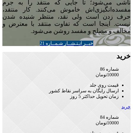
ناشی می‌شود؛ تا جایی که منتقد را به جرم
مفسده‌انگیزی‌اش خاموش می‌کنند. کار منتقد،
حرف زدن است ولی نقد، منتظر شنیده شدن
نیست. اینجا است که تفاوت منتقد با معترض و
مخالف و مصلح و مفسد روشن می‌شود.
خبــر انـتـشــار شـمــاره 21
خرید
شماره 86
10000
تومان
قیمت روی جلد
ارسال رایگان به سراسر نقاط کشور
زمان تحویل حداکثر 5 روز
خرید
شماره 84
10000
تومان