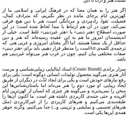
نسبت هنر و آرت با دین
اگر هنر را به همان معنا که در فرهنگ ایرانی و اسلامی ما از
کهن‌ترین ایام برجای مانده در نظر بگیریم، که مترادف کمال‌،
فضیلت‌، تقوا، رادمردی و مردانگی است، هنر با دین هیچ فرقی
نمی‌کند، چون در آن هم ارتباط با مبدأ لحاظ شده است؛ در این
صورت اصطلاحِ «هنر دینی‌» یا «هنر غیردینی‌» غلط است‌. خیلی از
اندیشمندان امروز ما هم به این عقیده رسیده‌اند که هنر و دین
حداقل از یک منشأ هستند. اما اگر معنای امروزی و غربی هنر، که
ترجمه‌ی کلمه‌ی
Art
است را مدنظر قرار دهیم، باید برای «هنر دینی»
صفات مختلفی بیان کنیم‌، چون در غرب هنر می‌تواند غیردینی هم
باشد.
سزار براندی (
Cesare Brandi
) استاد ایتالیایی زیبایی‌شناسی و مرمت
آثار هنری می‌گوید محصول تولیدات انسانی دوگونه است‌: یکی برای
رفعِ نیازهای خودش است و یکی برای ایجاد لذّت در دیگران از طریق
ایجاد زیبایی‌. او مورد دوم را هنر می‌داند اما باستان‌شناس‌‌ها این
سخن را نمی‌پذیرند و می‌گویند هر چیزی که انسان از کهن‌ترین ایام
آفریده و حتی جنبه‌ی کاربردی داشته هنر است‌. ما اکنون آن‌‌ها را
طبقه‌بندی می‌کنیم و هنرهای کاربردی را از غیرکاربردی (مثل
هنرهای تجسمی و نمایشی و تزیینی و...) جدا می‌کنیم، وگرنه جوهر
همه‌ی این‌ها یکی است‌.