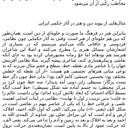
مخاطب رکنی از آن می‌شود.
مثال‌هایی از پیوند دین و هنر در آثار حکمی ایرانی
بنابراین هنر در فرهنگ ما صورت و جلوه‌ای از دین است، همان‌طور
که دین هم جلوه‌ای از هنر است‌. وقتی به آثار حکمایی چون نظامی‌،
فردوسی و خاقانی نگاه می‌کنیم می‌بینیم که در بسیاری از
اشعارشان مسائل هنری را مطرح می‌کنند و اصلا این شاعران
هنرمند هم بوده‏اند اما جوّ زمانه مجبورشان کرده بود به جاى آنکه
نقاشى و پیکره‏سازى کنند، شاعرى پیشه گیرند. مثلا نظامی آفرینش
جهان را با عناصر مادی نقطه، ‌خط‌، سطح و حجم مثال می‌زند که به
نوعی مبانى هنرهاى تجسمى هم هست: «از آن نقطه که خطش
مختلف بود/ نخستین جنبشی کامد الف بود// بدان خط چون دگر خط
بست پرگار/ بسیطی زان دویی آمد پدیدار// سه خط چون کرد بر
مرکز محیطی/ به جسم آماده شد شکل بسیطی// خط است آنگه
بسیط آنگاه اجسام/ که ابعاد ثلاثش کرده اندام// توان دانست عالم را
به غایت/ بدین ترتیب ز اول تا نهایت». نظامی در ابیات ابتدایی اهمیت
علمی و عرفانی خط را که یکی از عناصر مهم در نقاشی است در
شکل الف (یعنی «ا») بیان می‌کند؛ الفی که اول الله، احمد، افلاک،
ارض و آدم است که این مراحل تجلی نور خداوند از کلمه‌ی الله به
احمد و بعد به افلاک و بعد به زمین و آدم را تداعی می‌کند. یعنی الف‌،
که حرکت عمود از بالا به پایین است‌، نشان‌دهنده‌ی حرکت نزولِ