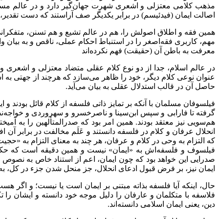
مذهب کلامی معتزلی و اشعری شهرت جهان‌گیر دارد و در عالم مسیحیت
اصالت ایمان (فیدئیسم) در برابر یکدیگر صف آراستند که دست تقدیر، 
همین فقه و اطلاق اصولش را، هم در عالم تشیع و هم تسنن، متفکرانی چو
مهم، کاربری فقه‌اصغر را در استنباط احکام عملی، ناقص و به بیان واض
معرفت به باطن آن (حقیقت) فهم نکرده‌اند
در عالم اسلام، جدا از دو نوع کلام عقلی متضاد معتزلی و اشعری و ک
عنوان نوعی کلام دیگر، خود را ظاهر می‌سازد که هرچند از جهتی به
حاصل آن در قالب استدلال عقلی به بیان می‌آید.
فیلسوفان مسلمان با آنکه بر تمایز ذاتی فلسفه از کلام قائل بودند و
گرفته تا فارابی و سپس ابن‌سینا و ناصرخسرو و سهروردی و خواجه‌نصیر و
هم‌سویی نیز معتقد بودند. همین امر بود که صدرالمتألهین را به آم
انحلال عرفان و کلام در فلسفه دانستند و عَلَم مخالفت در برابر آن
که التزام به وحی در کلام و عرفان، هر چند به معنای التزام به «حج
فیلسوف و فلسفه‌اش به «ایمان» نیست و همین دقیقه است که حکم 
صدرایی این خواهد بود که چون ایمان، اعم از استناد خاص به نصوص
ایمان نیز، بر فرض قبول ادعای انحلال، جز منحل شدن جزء در کل، به 
حال، اینکه آیا فلسفه بذاته مبتنی بر ایمان است یا نیست؛ و اگر هست
فلاسفه با متکلمان و عارفان را دلیل موجه خود دانسته و ایشان ر
دین، یعنی ایمان اسلامی دانسته‌اند.