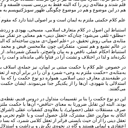
قلم شدند و مقاله‌ی زیر را که البته فقط به بررسی نسبت فلسفه و کلا
هم در این موضوع و هم در موضوع چگونگی ظهور سوبژکتیویسم به مثابه
علم کلام حکمتی ملتزم به ایمان است و بر اصولی ابتنا دارد که مقوم آ
استنباط این اصول در کلام متعارف اسلامی، مسیحی، یهودی و زردشتی 
«مطلق» تلقی می‌شود؛ چنان‌که «تعقل دینی» هم معنایی جز تفکر مبت
مثابه‌ی مبانی روش تحقیق، در «علم اصول»ی مدون ساخته‌اند که البته
در عالم تشیع و هم تسنن، متفکرانی چون ملامحسن فیض و محمد غزالی، 
استنباط احکام عملی، ناقص و به بیان واضح‌تر، ناممکن شمرده‌اند. از
نکرده‌اند و لذا در اختلاف و تشتت آرا در فتاوا باقی مانده‌اند و امت را به
در خصوص علم کلام یا حکمت مبتنی بر ایمان، نیز جمله‌ی اسلاف بر ا
به‌مثابه‌ی «حکمت ملتزم به وحی» شمرد و آن را در برابر آن‌چه از
در طبقه‌بندی معارف دینی اسلامی، همواره دو نوع حکمت را که بنا 
استدلالی یا شهودی، آن ها را از یکدیگر جدا می‌نمودند. ایشان ح
می‌گفتند.
این دو نوع حکمت را بنا بر تقسیمات متداول در دروس قدیم، نقطه‌ی
بودند. البته این تقابل ضرورتا به معنای «تناقض» آن ها با حکمت مل
صرف مستقلات عقلی (حصولی)، یا بعلاوه‌ی کشفیات عقلی (اشراق)، چ
اتکای به موازین عقل مشترک، قابل حصول است و یا علوم تجربی و بس
تعقل دینی را از آن حیث بایستی فراتر از تعقل کلامی شمرد، که بسا
اعتقادی و ایمانی هستند و گاه در نحوه‌ی نگرش و برداشت و استدلال