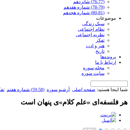
(76-77) شانزدهم
(78-79) شماره هفدهم
(80-81) شماره هجدهم
موضوعات
سبک زندگی
نظام اجتماعی
نظریه اجتماعی
تفکر
هنر و ادب
تاریخ
پرونده‌ها
ارتباط با ما
مجله سوره
سایت سوره
شما اینجا هستید:
صفحه اصلی
آرشیو سوره
(58-59) شماره هفتم
تف
هر فلسفه‌ای «علم کلام»ی پنهان است