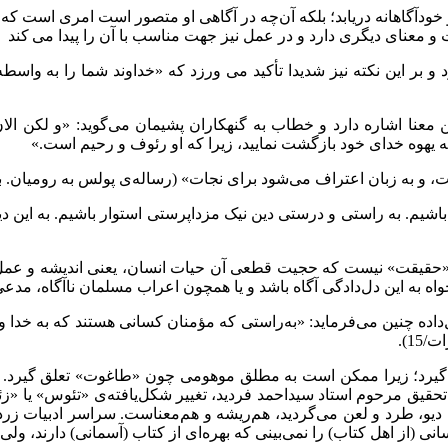
ودآگاهانه دریابد؛ بلکه آن‌چه در آگاهی او متصور است امری است که
و معنای دیگری دارد و در عمل نیز جهت مناسب با آن را پیدا می کند
د و بر این نکته نیز شدیدا تأکید می ورزد که «خداوند شما را به واس
ورات) نیز در کتاب یونیل نبی باب دوم /12 و 13، به همین معنا اشاره دارد و خطاب به گنهکاران پ
ه یهوه خدای خود بازگشت نمایید، زیرا که او رئوف و رحیم است.»
ت، و به زبان اعتراف می‌شود برای نجات» (رساله‌ی پولس به رومیان. باب 
ر باشیم. به راستی و درستی دین نیک مزداپرستی استوار باشیم. به این د
حقیقت» نیست که حجیت قطعی آن حیات انسان، یعنی اندیشه و عمل او 
ه به این دل‌دادگی آگاه باشد و یا همچون اعراب مسلمان ناآگاه، مدعی
ده چنین می‌فرماید: «به‌راستی که مؤمنان کسانی هستند که به خدا و پی
نمی‌گیرد؛ زیرا ممکن است به مطلق موهومی چون «طاغوت» تعلق گیرد. 
حقیق مرحوم استاد سیداحمد فردید، تغییر شکل‌یافته‌ی «تئوس» یا «ز
ا دیو، طرد و لعن می‌گردید، هم‌ریشه و هم‌معناست. سراسر ادبیات ز
انی (از اهل کتاب) را نمی‌بینی که بهره‌ای از کتاب (آسمانی) دارند، ولی