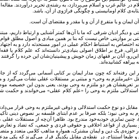
م در عالم غرب و اسلام می‌پردازد، به رشته‌ی تحریر درآوردند. مقاله
‌ی کلام اومانیستی و چگونگی فرارَوی از آن، باشد.
ن ایمان و یا متفرع از آن و یا مقدر و مقتضای آن است.
و دیگر ادیان شرقی که ما با آن ها کمتر آشنایی و ارتباط داریم، مبت
نی بر موازینی خاص نیست که بنا بر همین مبادی و اصول مطلق قوام ‌
 اختصاص به استنباط احکام عملی در امور مستحدثه دارد و به اجتهاد 
فرع بر اطلاق اصولی بنیادی‌تر دانسته‌اند که علم کلام یا فقه‌اکبر
 این‌رو، آنان بر فقهای زمان خویش و پیشینیان‌شان این خرده را گرفت
 بیراهه کشانیده‌اند.
ین رفته‌اند که چون مدار ایمان بر کتابی آسمانی می‌گردد که از جانب
 تعقل «غیرملتزم به وحی» و مبتنی بر مستقلات عقلی نشأت می‌گیرد و 
بر تعریفشان هر دو ملتزم به وحی بودند، یعنی بدون این خصیصه موضو
کمت استدلالی ملتزم به وحی را «علم کلام عقلی» می‌خواندند و حکمت
 مقابل دو نوع حکمت استدلالی و ذوقی غیرملتزم به وحی قرار می‌دادن
تزم به وحی نبود؛ بلکه صرفا بر عدم ابتنای فلسفه بر نصوص دینی تأکی
نین تمایزی خودبه‌خود مندرج بود. ظاهرا آن‌چه از مستقلات عقلی 
یاری از قواعد اخلاقی و حقوقی فردی و جمعی، که تضاد و تعارض چندان
 در حوزه‌ی یک دین و ایمان مشترک، همواره مذاهب کلامی متعدد و متض
 و طبعا استنتاج، در نقطه‌ی مقابل یکدیگر قرار می‌گیرند که یکی مدع