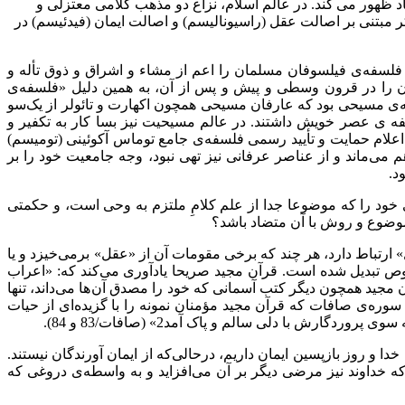
د ظهور می کند. در عالم اسلام، نزاع دو مذهب کلامی معتزلی و
ر مبتنی بر اصالت عقل (راسیونالیسم) و اصالت ایمان (فیدئیسم) در
 فلسفه‌ی فیلسوفان مسلمان را اعم از مشاء و اشراق و ذوق تأله و
ان را در قرون وسطی و پیش و پس از آن، به همین دلیل «فلسفه‌ی
ه‌ی مسیحی بود که عارفان مسیحی همچون اکهارت و تائولر از یک‌سو
ه ی عصر خویش داشتند. در عالم مسیحیت نیز بسا کار به تکفیر و
 اعلام حمایت و تأیید رسمی فلسفه‌ی جامع توماس آکوئینی (تومیسم)
ی‌ماند و از عناصر عرفانی نیز تهی نبود، وجه جامعیت خود را بر
د.
 را که موضوعا جدا از علم کلامِ ملتزم به وحی است، و حکمتی
 موضوع و روش با آن متضاد باشد؟
» ارتباط دارد، هر چند که برخی مقومات آن از «عقل» برمی‌خیزد و یا
ص تبدیل شده است. قرآن مجید صریحا یادآوری می‌کند که: «اعراب
م؛ بگو ایمان نیاورده‌اید، بلکه بگویید اسلام آورده‌ایم؛ زیرا هنوز ایمان در دل‌های شما وارد نشده است ...1» (حجرات/14). قرآن مجید همچون دیگر کتب آسمانی که خود را مصدق آن ها می‌داند، تنها
 سوره‌ی صافات که قرآن مجید مؤمنان نمونه را با گزیده‌ای از حیات
رش با دلی سالم و پاک آمد2» (صافات/83 و 84).
دا و روز بازپسین ایمان داریم، درحالی‌که از ایمان آورندگان نیستند.
که خداوند نیز مرضی دیگر بر آن می‌افزاید و به واسطه‌ی دروغی که