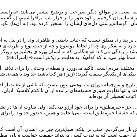
ه است، در مواقع دیگر صراحت و توضیح بیشتر می‌یابد: «به‌راستی
ز شما پیمان گرفتیم و کوه طور را بر فراز شما برافراشتیم، (و گفتیم) آ
، گوساله‌پرستی دل‌های ایشان را تسخیر کرده بود. (به آن‌ها) بگو: 
 بر پنداری مطلق نیست که حیات باطنی و ظاهری وی را در نیل به آن
 دارد و به تفکر وی چه از لحاظ موضوع و چه از حیث نوع و طریقه‌ی 
اندیشد و زندگی می‌کند: «و هنگامی که به انسان بهره‌ای بخشیدیم، رویگر
 می‌داند که کدام‌یک به هدایت نزدیک‌تر است8» (اسراء/84).
‌های مختلف مردم است، تأکید می‌ورزد و نقطه‌ی وحدتی را برای تل
از یکدیگر سبقت گیرید؛ (زیرا) هر کجا باشید خداوند با همه‌ی شما خواهد بود
ای از تاریخ و من‌جمله دوران ما، توهمی بیش نیست، که ناشی از غفلت ا
 و تنها تفاوت صوری فلسفه‌های برآمده از آن با کلام کلاسیک ادیان، د
بات تفصیلی آن بوده‌اند
نی، جز «خیرمطلق» را برای خود آرزو نمی‌کند؛ ولی تفاوت آن ها در ت
ه‌ا‌ی که حقیقتا خیرمطلق است، نمی‌انجامد و همین، حضور خداوند را بر
از می‌گردیم، مبنی بر اینکه اصیل‌ترین چیز نزد انسان، آن است که ع
 این جهت است که به ندرت کسی می‌تواند حقیقت خواست و باور مطلق خ