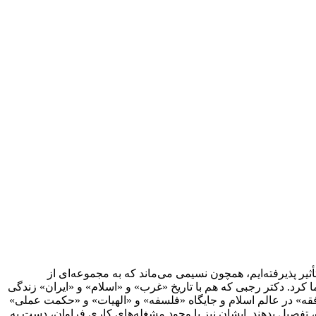
أثیر پذیرفته‌ایم، همچون نسیمی می‌ماند که به مجموعه‌ای از
ا کرد. دکتر رجبی که هم با تاریخ «غرب» و «اسلام» و «ایران» زندگی
ه» در عالم اسلام و جایگاه «فلسفه» و «الهیات» و «حکمت عملی»
، تفصیل بدهند. ایشان نیز با وجود مشغله‌های کاری فراوان، دست به