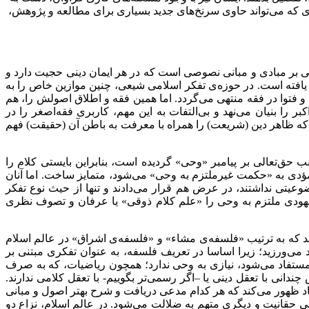
‌ای که می‌تواند حاوی سرنخ‌های جدید بسیاری برای مطالعه و پژوهش،
نی بر مبادی و مبانی نصوصی است که در هر ایمان دینی حجیت دارد و
یافته است. در حوزه‌ی تفکر اسلامی شیعی، چنین موازین خاص را به
و فتوا در فقه منتهی می‌گردد. اما همین فقه و اطلاق اصولش را، هم
 را بنیان می‌نهد و بی‌التفات به این مهم، کاربری فقه‌اصغر را در
ند که ظاهر دین (شریعت) را همراه با معرفت به باطن آن (حقیقت) فهم
 حق‌تعالی بر پیامبر «وحی» گردیده است، بنابراین بایستی کلام را
مؤدی به «حکمت غیرملتزم به وحی» می‌شود، متمایز ساخت. اما آنان
عیتی نداشتند، در عرض هم قرار می‌دادند و تنها از حیث نوع تفکر
 شهودی ملتزم به وحی را «علم کلام ذوقی» یا عرفان و تصوف نظری
د که به ترتیب «فلسفه‌ی مشاء» و «فلسفه‌ی اشراق» در عالم اسلام
د می‌ورزید؛ زیرا اساسا در تعریف فلسفه، به عنوان تفکری مبتنی بر
مستفاد می‌شود، نیازی به وحی ندارد؛ همچون ریاضیات، که به صرف
ی با تعقل دینی یا –اگر رسمی‌تر بگوییم- با تعقل کلامی ندارند.
اد ظهور می‌کند که هر کدام مدعی دریافت و شرح بهتر اصول و مبانی
ی حقانیت و دیگری متهم به ضلالت می‌شود. در عالم اسلام، نزاع دو