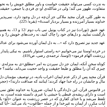
به ندرت کسی می‌تواند حقیقت خواست و باور مطلق خویش را به نحو خ
متفاوت، ظهور می کند؛ ولی در شاکله‌ی او–ی‌ فردی یا جمعی- حقیقت 
به طور کلی، قرآن مجید ملاکی جز آن‌چه در دل وجود دارد، نمی‌پذیر
خداوند بسیار آمرزنده و بسیار بردبار است4» (بقره/ 225).
عهد عتیق (ت
بازگشت نمایید. و دل‌های خود را چاک کنید، نه رخت‌های خویش را؛ و ب
عهد جدید نیز تصریح دارد که «... به دل ایمان آورده می‌شود برای عدال
در خرده اوستا نیز می‌خوانیم «به راستی استوار باشیم. به نیکی پایدا
زردشت الهام فرمود» (اوستا، ترجمه‌ی رضی، ص416).
کوتاه سخن آنکه، ایمان جز دل سپردن به امر «مطلق»ی به منزله‌ی «
چیزی که آن را مطلق و طبعا حقیقت و واجد حجیت می‌داند، نباشد؟ خوا
قرآن مجید پس از ذکر عدم ایمان اعراب بادیه، در توصیف مؤمنان دل‌دا
مال و جانشان در راه خدا جهاد کردند؛ اینانند که صداقت دارند5» (حجرات/15).
در قاموس قرآن، این دل‌دادگی یا ایمان، ضرورتا به خداوند تعلق 
است و دارای ریشه‌ی قبطی یا حبشی یا عبری دانسته شده است، به ت
تلفظ می‌شد و با خدای کفاری که در عصر زردشت به عنوان «دَئُوَ» ی
آیات مکرر، از ایمان به غیرخدا و از جمله «طاغوت» یاد می‌کند: «آیا کس