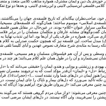
در حوزه‌ی یک دین و ایمان مشترک، همواره مذاهب کلامی متعدد و متضا
می-فلسفی ابن‌سینایی لاتینی و ابن‌رشدی لاتینی، و بعدها دو نوع تفک
ود، صاحب‌نظران بیگانه‌ای که تاریخ فلسفه‌ی جهان را می‌نگاشتند،
 «فلسفه‌ی اسلامی» موسوم ساختند؛ همان‌گونه که فلسفه‌های مسیحی
لامی سزاوار عنوان «کلام» بودند. در عین‌حال، در مقابل همین فلسف
ن گفت‌وگوهای مشابه عارفان و متکلمان مسلمان را در برابر فلاسف
 می‌کرد، همواره در طرف یکی از آن ها بود. اما این تذبذب نهایتا به
ک) مبدل ساخت. این فلسفه نیز که همچون حکمت صدرایی به کلام هم م
‌آنکه رسما به مثابه‌ی شرح متعارف نصوص عهدین و آبای کلیسا تلقی شو
طی و پس از آن‌، هم فیلسوفان مسلمان و هم مسیحی، فلسفه‌ی خود
ن‌شان نمی‌شمارند و آن را در طول همان علم کلام می‌دانند؛ هر چند در
یهودی و زرتشتی و بودایی و هندو، ایمان را حقیقتی می‌دانند که با «دل
ط «دل» و «ایمان» آن‌قدر مؤکد است که به ترجیع‌بند مفسران نصو
گفتند ایمان آوردی
 نکته تأکید می‌ورزد که دل‌های بیمار و ناپاک را جای ایمان نیست. در
ن معرفی می‌کند: «از پیروان طریق نوح، ابراهیم بود؛ آن‌گاه که به سوی پروردگا
ند، چنین معرفی می‌شوند: «و از میان مردم گروهی هستند که می‌گویند به خ
خویشتن را نمی‌فریبند، ولی آگاه نیستند. در دل‌های ایشان مرضی است 