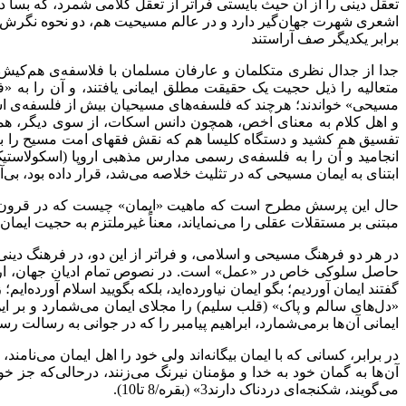
تعقل دینی را از آن حیث بایستی فراتر از تعقل کلامی شمرد، که بسا 
اشعری شهرت جهان‌گیر دارد و در عالم مسیحیت هم، دو نحوه‌ نگرش کلا
برابر یکدیگر صف آراستند
جدا از جدال نظری متکلمان و عارفان مسلمان با فلاسفه‌ی هم‌کیش خ
متعالیه را ذیل حجیت یک حقیقت مطلق ایمانی یافتند، و آن را به
مسیحی» خواندند؛ هرچند که فلسفه‌‌های مسیحیان بیش از فلسفه‌ی اس
و اهل کلام به معنای اخص، همچون دانس اسکات، از سوی دیگر، هما
تفسیق هم ‌کشید و دستگاه کلیسا هم که نقش فقهای امت مسیح را بازی
انجامید و آن را به فلسفه‌ی رسمی مدارس مذهبی اروپا (اسکولاستی
ابتنای به ایمان مسیحی که در تثلیث خلاصه می‌شد، قرار داده بود، بی
حال این پرسش مطرح است که ماهیت «ایمان» چیست که در قرون وس
مبتنی بر مستقلات عقلی را می‌نمایاند، معناً غیرملتزم به حجیت ایما
در هر دو فرهنگ مسیحی و اسلامی، و فراتر از این دو، در فرهنگ دینی 
حاصل سلوکی خاص در «عمل» است. در نصوص تمام ادیان جهان، ارتبا
«دل‌های سالم و پاک» (قلب سلیم) را مجلای ایمان می‌شمارد و بر این
ایمانی آن ها برمی‌شمارد، ابراهیم پیامبر را که در جوانی به رسالت رسید چنی
در برابر، کسانی که با ایمان بیگانه‌اند ولی خود را اهل ایمان می‌نام
آن ها به گمان خود به خدا و مؤمنان نیرنگ می‌زنند، درحالی‌که جز 
می‌گویند، شکنجه‌ای دردناک دارند3» (بقره/8 تا10).