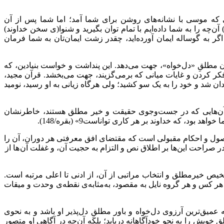
 که موسی با نشانه‌های روشن برای شما آمد؛ اما شما پس از آن
ن‌چه را به شما داده‌ایم با تمام توان بگیرید و شنوا(ی سخن خداوند)
اگر به گوساله ایمان آورده‌اید، چقدر زشت ایمان‌تان به شما فرمان
 مطلقِ «دل‌خواه»، جهت می‌دهد. این پنداشت و خواست بنیادین، که
فکر کردن و غایات میانی که برمی‌گزیند، جهت می‌بخشد. قرآن مجید،
دان شد و خود را به یک سو کشید؛ ولی هرگاه زیانی به او رسید، نومید
اقی آن‌هایی که در جست‌وجوی حقیقت و خیر مطلق هستند، خاطرنشان
، که خداوند بر هر کاری تواناست9» (بقره/148).
ز اصول و احکام مقبولی است که مقتضای افق معرفتی هر دوران، آن را
ر صراحت این‌ها بر اطلاق نص و التزام به حجیت آن، و غفلت آن ها از
شخیص خیرمطلق و انتخاب مراتبی از آن، از ادنی تا اعلی مرتبه است.
ای هر کس و هر گروه نایل به مقصود، به‌مثابه‌ی نقطه‌ی وحدت و میقات
میق‌ترین آرزوی دل‌خواه و باور مطلقِ دل‌پذیر او باشد و به نحوی
ویش را به نحو خودآگاهانه دریابد؛ بلکه آن‌چه در آگاهی او متصور