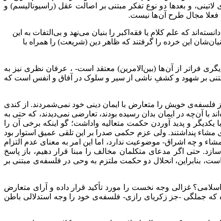
تینی، و بعدها دو نوع تفکر مبتنی بر اصالت عقل (راسیونالیسم) و
 فعلا مجال طرح آن ها نیست.
ند که علم کلام یا فقه‌اکبر را بنیان می‌نهد و بی‌التفات به این
یان‌شان این خرده را گرفتند که ظاهر دین (شریعت) را همراه با
ری فراتر از آن ها (بین‌الامرین) معتقد است- ، عرفان نظری نیز به
بتنی بر شهود و کشفِ ناشی از سیر و سلوک در آفاق و انفس است که
گز فلسفه‌ی خویش را متعارض با ایمان دینی خود نمی‌شمردند. از کندی
 با آن‌چه در ایمان بدان رسیده‌ بودند، تعارضی نمی‌دیدند، که حتی به
 یکدیگر و پدید آوردن حکمت متعالیه واداشت؛ گو اینکه برخی آن را
ی مشاء پنداشتند. ولی عزم حکمی صدرا بر این تلقی عمیق استوار بود
شاء و چه اشراق- موضوعیت ندارد، اما این امر به معنای عدم التزام
. حتی اگر مدعای متکلمان مخالف را مبنا قرار دهیم، باز پاسخ
، بنابراین، انحلال دو حکمت ملتزم به وحی در فلسفه‌ی مبتنی بر
دی اسلامی؟ غزالی وجه نخست را مورد تأکید قرار داده و آرای متعارض
 که جملگی -جز زکریای رازی- فلسفه‌ی خود را وجه استدلالی باطن