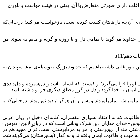
 اغلب دارای صورتی متعارض با آن، یعنی در هیئت خواست و باوری
طه‌ی آن‌چه دل‌هایتان کسب کرده است، بازخواست می‌کند؛ درحالی‌که
شیمان می‌گوید: «و لکن الان خداوند می‌گوید با تمامی دل و با روزه و گریه و ماتم به سوی من
دهم/11).
ین باور قلبی داشته باشیم که خداوند بزرگ به‌وسیله‌ی امشاسپندان به
را فرا می‌گیرد؛ و کیست که انسان باشد و دل‌سپرده‌ و دل‌داده‌ی
 ایمان به خدا گردد و دل در گرو مطلق دیگری جز او داشته باشد.
امبرش ایمان آوردند و پس از آن هرگز تردید نورزیدند، درحالی‌که با
طاغوت که به اعتقاد بسیاری مفسران، کلمه‌ای دخیل در زبان عربی
ئوس» خدای خدایان دین شرک یونانی است که در زبان لاتین «دئوس»
ردشتی منع از دیوپرستی و امر به مزداپرستی است. قرآن مجید هم در
 به جبت و طاغوت ایمان یافته‌اند و به کفار (بت‌پرستان) می‌گویند شما