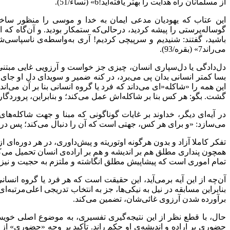
از مسلمانان راه هدایت را بهتر یافته‌اید!6» (نساء/51).
این عتاب که یهودیان مدعی ایمان به خدا و موسی را منظور ساخت
گوساله‌پرستی را پیشه کردید، درحالی‌که ستمکار بودید. و آن‌گاه که ا
باشید، گفتند: شنیدیم و سرپیچی کردیم! آری به‌واسطه‌ی ناسپاسی‌شان
می‌راند7» (بقره/93).
دل‌دادگی یا دل‌سپاری انسان، چیزی جز خواست و آرزویی غایی مبتنی
بسا کمتر انسانی بدان پی می‌برد، در کنه ضمیر و سویدای دل او جای
این همه را «شاکله‌«ای می‌داند که فرد یا گروه انسانی بنا بر آن می‌
گشت. بگو: هر کس بنا بر شاکله‌اش عمل می‌کند؛ و بنابراین، پروردگار شما بهتر
در آیه‌ای دیگر، خداوند بر غایات گوناگونی که مبنا و جهت شاکله
می‌سازد: «و برای هر کس، جهتی است که آن را دنبال می‌کند؛ پس در نیکی‌ها 
تفکر کاملا آزاد و بدون هرگونه اوتوریته و پیش‌داوری، در هر دوره‌
همچون پنداری مطلق هم بر اندیشه و هم بر اراده‌ی انسان تحمیل می‌کند
تمام اموری است که پیشاپیش مطلق انگاشته و ملتزم به حجیت و نیز اث
آن‌چه از این آیه برمی‌آید، این حقیقت است که هر فرد یا گروه انسا
بنابراین مسابقه‌ در نیل به نیکی‌ها، جز به انتخاب تدریجی اعلی‌مرتب
برآورده شدن آرزوی غائی‌شان، تضمین می‌کند.
حال، با قطع نظر از این نتیجه‌گیری تفسیری، به موضوع اصلی خویش ب
حضوری بر اراده و اندیشه‌ی او حکم راند. تأکید بر وجه «حضوری» از