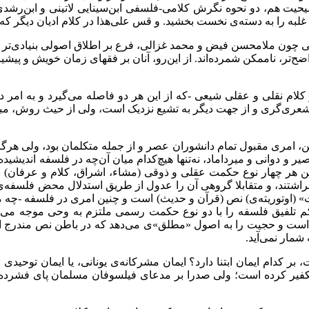
 هم، دو نحوه‌ نگرش کلامی-فلسفی ابن‌سینایی لاتینی و ابن‌رشدی لا
غلبه را به دسته‌ی نخست بخشید. و قس علی‌هذا در کلام ادیان دیگر که
ن ملامحسن فیض و محمد غزالی، فرع بر اطلاق اصولی بنیادی‌تر دانسته‌ا
ح‌تر، ناممکن شمرده‌اند. از این‌رو، آنان بر فقهای زمان خویش و پیشین
لام نقلی و عقلی شیعی -که از این هر دو فاصله می‌گیرد و به امر دیگ
 اشعری‌گری و از جهت دیگر به تشیع نزدیک است، ولی از حیث روش، م
 این، امری مقبول تمام دانشوران عصر و از جمله متکلمان بود، ولی هر
 دوانی و میرداماد، نه‌تنها هیچ‌کدام میان آن‌چه در فلسفه اندیشیده‌اند
یختن هر چهار نوع حکمت عقلی و ذوقی (مشاء، اشراق، کلام و عرفان) با
 افراشتند، و متقابلا گروهی آن را عدول از طریق استدلال محض فلسفه‌
یت» (اوتوریته‌ی) نص (قرآن و حدیث) است و چنین امری در فلسفه -چه م
تلفیق فلسفه را با دو نوع حکمت رسمی ملتزم به وحی موجه می‌سازد
 است و حجیت را به اصول «مطلق»ی می‌دهد که در باطن نص مندرج است
شمار نمی‌آید.
، بر کدام ایمان ابتنا دارد؟ ایمان مشرکانه‌ی یونانی، یا ایمان توحی
ا تکفیر کرده است؛ ولی صدرا بر مدعای فیلسوفان مسلمان پای فشرده