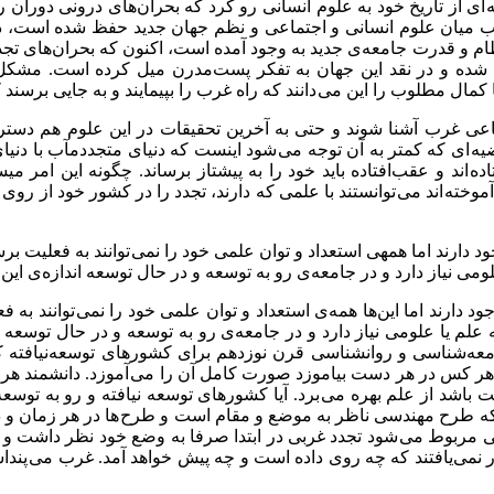
ه ای از تاریخ خود به علوم انسانی رو کرد که بحران‌های درونی دوران 
 میان علوم انسانی و اجتماعی و نظم جهان جدید حفظ شده است، دیگر
ام و قدرت جامعه‌ی جدید به وجود آمده است، اکنون که بحران‌های تجدد 
 ای شده و در نقد این جهان به تفکر پست‌مدرن میل کرده است. مشکل
 یا کمال مطلوب را این می دانند که راه غرب را بپیمایند و به جایی برس
تماعی غرب آشنا شوند و حتی به آخرین تحقیقات در این علوم هم دسترسی
ه ای که کمتر به آن توجه می شود اینست که دنیای متجددمآب با دنیای
فتاده اند و عقب‌افتاده باید خود را به پیشتاز برساند. چگونه این ا
وخته اند می توانستند با علمی که دارند، تجدد را در کشور خود از ر
رند اما همهی استعداد و توان علمی خود را نمی توانند به فعلیت برسانن
علومی نیاز دارد و در جامعه‌ی رو به توسعه و در حال توسعه اندازه‌ی این
ارند اما این‌ها همه‌ی استعداد و توان علمی خود را نمی توانند به فعل
به علم یا علومی نیاز دارد و در جامعه‌ی رو به توسعه و در حال توسعه ان
جامعه‌شناسی و روانشناسی قرن نوزدهم برای کشورهای توسعه‌نیافته 
 هر کس در هر دست بیاموزد صورت کامل آن را می آموزد. دانشمند هرج
باشد از علم بهره می برد. آیا کشورهای توسعه نیافته و رو به توسعه 
که طرح مهندسی ناظر به موضع و مقام است و طرح ها در هر زمان و در ه
ی مربوط می شود تجدد غربی در ابتدا صرفا به وضع خود نظر داشت و 
د در نمی‌یافتند که چه روی داده است و چه پیش خواهد آمد. غرب می پند