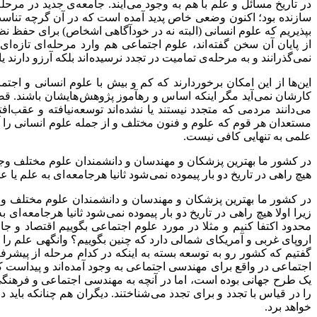
در تاریخ مسائل و علم با هم به وجود می آیند. جامعه‌ی جدید در مرحل
سازنده بود؛ اکنون وضعی خاص پدید آمده است که در آن گرچه تناسب
بپذیریم که علوم انسانی (البته نه در خودآگاهی اشخاص) برای حفظ نظ
از پایان آن سخن گفته اند، علوم اجتماعی هم وارد مرحله ای تازه
نمی‌گذرانند و به مرحله‌ی تمامیت در تجدد نرسیده اند بلکه آرزو دارند
این‌ها از این امکان برخوردارند که کم و بیش با علوم انسانی و اج
کارشان نمی آید مگر اینکه اساس و رهآموز پژوهش هایشان باشند. قضی
می دانند مردمی که متجدد نیستند یا نشده اند توسعه‌نیافته و عقب‌ا
مستعدان هر قوم که علوم و فنون مختلف و از جمله علوم انسانی را آم
علمی به تنهایی کافی نیست.
در کشور ما بهترین پزشکان و مهندسان و دانشمندان علوم مختلف وجود دا
هیچ راهی در تاریخ دو بار پیموده نمی شود ثانیا هرجامعه ای به علم یا 
در کشور ما بهترین پزشکان و مهندسان و دانشمندان علوم مختلف وجود د
زیرا اولا هیچ راهی در تاریخ دو بار پیموده نمی شود ثانیا هرجامعه ای 
محدود اکتفا کنیم و مثلا در مورد علوم اجتماعی بگوییم اقتصاد و 
اروپای غربی و آمریکای شمالی دارد که چنین بگوییم؟ وانگهی علم را
گفتیم که کشور رو به توسعه بسته به اینکه در کدام مرحله از پیشرفت 
اجتماعی در واقع برای مهندسی اجتماعی به وجود آمده اند و پیداست 
یک طرح جهانی بوده است، اما در آنچه به مهندسی اجتماعی و فرهنگ
را در قیاس با تجدد و برای تجدد می شناختند. دیگران هم چنانکه بای
خواهد برد.