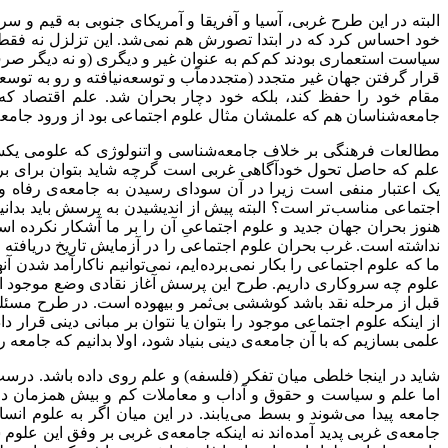
البته در این طرح غربی، آسیا و آفریقا و آمریکای جنوبی به قیم و س
خود احساس کرد که در ابتدا تصورش هم نمی شد. این تزلزل نه فقط د
سیاست استعماری بودند کم کم به عنوان غیر و دیگری (و نه دیگر صرف ابژ
قرار گرفتن جهان غیر متجدد (متجددمآب و توسعه‌نیافته و رو به توسع
مقام خود را حفظ کند، بلکه خود دچار بحران شد. علم اقتصاد که د
جامعه‌شناسان هم که علمشان مثال علوم اجتماعی بود از ورود جامعه‌
مطالعات فرهنگی بر خلاف جامعه‌شناسی و اتنولوژی که علومی یکسر
علم که حاصل تحول خودآگاهی غربی است گرچه شاید بتوان برای برن
یک اعتبار منفی است زیرا در آن سودای رسیدن به جامعه‌ی رفاه و 
اجتماعی مناسب تر است؟ البته پیش از اندیشیدن به پرسش باید بدانی
هنوز بحران جهان جدید و علوم اجتماعیِ آن را بر ما آشکار نکرده 
نداشته است. غرب بحران علوم اجتماعی را در آزمایش تاریخ دریافته 
ما که علوم اجتماعی را بکار نمی برده ایم، نمی‌توانیم ناکارآمد شدن آنه
علوم چه سروکاری داریم. طرح این پرسش آغاز نقادی وضع موجود اس
قبل از مرحله نقد باشد کوششی بی‌ثمر و بیهوده است. در طرح مسئله
از اینکه علوم اجتماعی موجود را بتوان یا نتوان بر مبانی دینی قرار
علمی بسازیم که با آن جامعه‌ی دینی بنیاد شود، اولا بدانیم که جامعه را
شاید در اینجا خلطی میان تفکر (فلسفه) و علم روی داده باشد. درس
اما علم و سیاست و حقوق و آداب و معاملات کم و بیش همزمان در سای
جامعه پیدا می شوند و بسط می یابند. در این میان اگر به علوم ان
جامعه‌ی غربی پدید آمده اند نه اینکه جامعه‌ی غربی بر وفق این علو