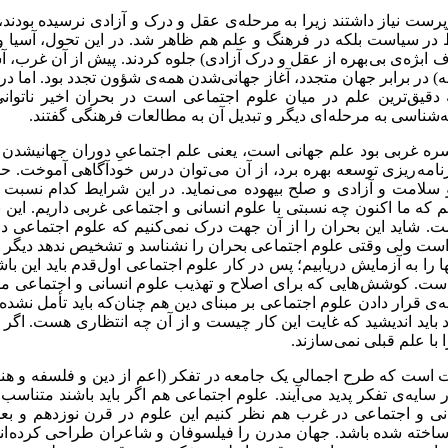
رپرست نیاز داشتند زیرا به مرحله‌ی عقل و درک و آزادی نرسیده بودند
ر سیاست بلکه در فرهنگ و علم هم ظاهر شد. در این تحول، آسیا و آ
ه‌ی بی بهره از عقل و درک آزادی) جلوه کردند. پیش از آن غرب، آسیا و 
ه) در برابر جهان متجدد، آغاز جهانی‌شدن همه‌ی شؤون تجدد بود. اما د
قیق‌ترین علم در میان علوم اجتماعی است در بحران اخیر ناتوانی ن
شناسی به مرحله ای دیگر و تبدیل آن به مطالعات فرهنگی گفتند.
ه غربی بود علم جهانی است، یعنی علم اجتماعیِ دوران جهانیشدن 
امه ریزی توسعه بهره برد، از آن می توان درس خودآگاهی آموخت. 
سلامت و آزادی و صلح بیهوده می نماید. در این شرایط کدام نسبت ب
م که ما اکنون چه نسبتی با علوم انسانی و اجتماعی غربی داریم. این
است. شاید این بحران را از آن جهت درک نمی‌کنیم که علوم اجتماعی 
است ولی وقتی علوم اجتماعی بحران را نشناسد و تشخیص ندهد دیگر به
ا را به آزمایش دریابیم؛ پس در کار علوم اجتماعی اول‌قدم باید این باشد
ت. کوشش هایی که برای اصلاح و تهذیب علوم انسانی و اجتماعی مو
‌ی قرار دادن علوم اجتماعی بر مبنای دین هم چنان‌که باید تأمل نش
 داد باید اندیشید که غایت این کار چیست و از آن چه انتظاری هست. اگ
 با علم قبلی نمی سازند.
ت است که طرح اجمالی یک جامعه در تفکر (اعم از دین و فلسفه و هن
ه‌ی تفکر پدید می آیند. علوم اجتماعی هم اگر باید باشند متناسب و
سانی و اجتماعی در غرب هم نظر کنیم این علوم در قرن نوزدهم و بع
م ساخته شده باشد. جهان مدرن را فیلسوفان و شاعران طراحی کرده اند