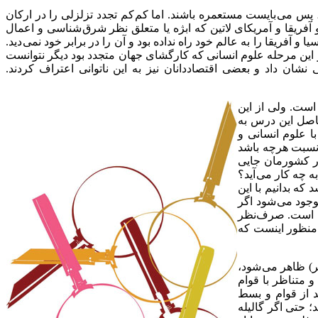
، پس می بایست مستعمره باشند. اما کم کم تجدد تزلزلی را در ارکان
فریقا و آمریکای لاتین که ابژه یا متعلق نظر شرق شناسی و اعمال
آفریقا را به عالم خود راه نداده بود و آن را در برابر خود نمی دید.
ر این مرحله علوم انسانی که کارگشای جهان متجدد بود دیگر نتوانست
شان داد و بعضی اقتصاددانان نیز به این ناتوانی اعتراف کردند.
است. ولی از این
حاصل این درس به
ا علوم انسانی و
 نسبت هرچه باشد
در کشورمان جایی
 چه کار می آید؟
 که بدانیم با این
جود می شود اگر
ده است. صرف‌نظر
ر منظور اینست که
ر) ظاهر می شود،
 متناظر با قوام
د از قوام و بسط
؛ حتی اگر گالیله