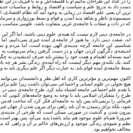
را در عداد این طراحان بدانیم او با فلسفه اش و نه با فیزیک در ای
دست داد به تدریج علم و سیاست و اقتصاد و روابط و مناسبات جدید ا
ترین آن یعنی علم اقتصاد در زمانی به وجود آمد که نظام اقتصادی، ا
سیسموندی ناظر و شاهد پدید آمدن و قوام و بسط بورژوازی و سرمایه‌داری
که در ذات و صفات با جامعه‌ی غربی متفاوت باشد، علومی متناسب با آ
در جامعه‌ی دینی لازم نیست که همه‌ی علوم دینی باشند، اما اگر این 
اند، صفت دینی دارد. ما هنوز از جامعه ی آینده چیزی نمی دانیم، ام
شناسیم. این جامعه گرچه مدینه‌ی الهی نبوده است، اما مردم و س
اندیشه‌ی دگرگون کردن جهان و در دست گرفتن زمام سرنوشت به خاط
امید بسته اند اهتمام و همت خود را بیشتر باید صرف اندیشیدن به
کنند. یک نکته‌ی مهم دیگر اینست که راه آینده‌ی زندگی بشر هر چه با
بسط جامعه‌ی آینده قوام یابد. به عبارت دیگر اگر علم دیگری باید به و
اکنون مهم‌ترین و مؤثرترین کاری که اهل نظر و دانشمندان می توانند 
هیچ تحولی در علوم انسانی و اجتماعی نمی توان داشت زیرا علم برای ای
با تقدم علم اجتماعی جامعه اشتباه نباید کرد. طرح جامعه‌ی دینی د
طرح را متفکران اسلامی باید با توجه به وضع جامعه های کنونی که هم
فرمانی را برنمی تابد پس باید به جامعه ای فکر کرد که ساحت قدس د
شود، بلکه برای رسیدن به آن باید راهی برای بیرون شدن از جهان غیر د
بیرون شدن و گذشت در صورتی ممکن است که طرحی از مدینه‌ی الهی،
ضرورتا هم‌نام علوم موجود هم نباید باشد) پدید می آید. پس بهتر اس
نظم و شیوه‌ی زندگی موجود و ارزش های حاکم بر آن و راهی که ما را 
مخالف نخواهیم بود.