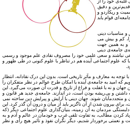
غلبه‌ی خود را از
دیم ترین و دقیق
سمیت و ریکاردو و
معه ای قوام یابد
ق و مناسبات دینی
 را، کم و بیش می
د و به همین جهت
‌ی جامعه‌ی دینی
تماعی نباشند و سعی علمی خود را مصروف نقادی علم موجود و رسمی
سا که علوم اجتماعی آینده هم در تناظر با علوم کنونی در طی ظهور و
د.
ا توجه به معارف و مآثر تاریخی است. بدون این درک نقادانه، انتظار
یم که امید به جامعه‌ی آینده یا امکان طرح عوالم در نظر متفکران را
جهان و نه با غفلت و فراغ از تاریخ و قدرت آن صورت می گیرد. این
 داشتن و بی ریشه بودن است، در اندازند. جامعه‌ی جدید هر قانون و
 و متجددمآبان شوند. جهان دینی با آرایش و پیرایش دین ساخته نمی
 برای بیرون شدن از آن ناگزیر باید از میان و درون آن گذر کرد. این
ستگی مردمان به آن زمینه، بنیان‌گذاری علوم اجتماعی دیگر (که
زیاد کردن مطالب، به تفاوت تلقی غرب و خودمان در عالم و آدم و به
ت و نعمتی برخوردار شدیم، دیگر نگران نفوذ و تأثیر هیچ رأی و نظر