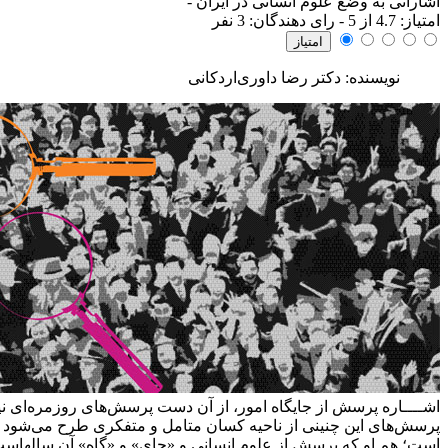
اشاراتی به وضع علوم انسانی در ایران
-
امتياز:
4.7
از 5 - رای دهندگان:
3
نفر
نویسنده: دکتر رضا داوری‌اردکانی
اشــــاره
پرسش از جایگاه امور، از آن دست پرسش‌های روزمره‌ای ن
پرسش‌های این چنینی از ناحیه کسان متامل و متفکری طرح می‌شود که حیا
است؛ هم او که پرسش از علوم انسانی و «جای» و «گاه» آن سالهاست با 