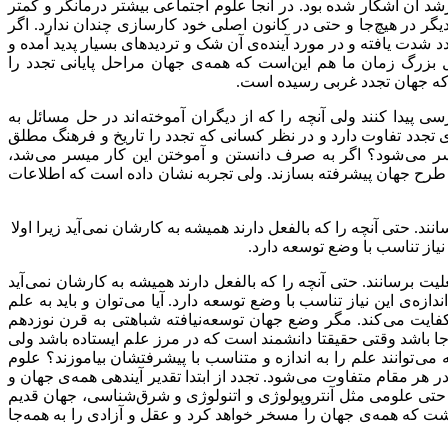
رشد آن آشکار شده بود. در آنجا علوم اجتماعی بیشتر درمانگر و کمتر
 در هیچ‌جا و حتی در کانون اصلی خود کارسازی چندان ندارد. اگر
شدت یافته و در مورد آینده‌ی آن شک و تردیدهای بسیار پدید آمده و
 بزرگ زمان ما هم این‌است که همه‌ی جهان مراحل پایانی تجدد را
ند که جهان تجدد غربی رسیده است.
 پیدا کنند ولی آنچه را که از دیگران آموخته اند در حل مسائل به
 تجدد تفاوت دارد و در نظر کسانی که تجدد را تاریخ و فرهنگ مطلق
مر میسر می شود؟ اگر به صرف دانستن و آموختن این کار میسر می شد،
وی طرح جهان پیشرفته بسازند. ولی تجربه نشان داده است که اطلاعات
د. حتی آنچه را که بالفعل دارند همیشه به کارشان نمی آید زیرا اولا
 نیاز تناسب با وضع توسعه دارد.
یت برسانند. حتی آنچه را که بالفعل دارند همیشه به کارشان نمی آید
دازه‌ی این نیاز تناسب با وضع توسعه دارد. آیا می توان و باید به علم
کفایت می کند. مگر وضع جهان توسعه‌نیافته شباهتی به قرن نوزدهم
ا باشد وقتی حقیقتا دانشمند است که در مرز علم ایستاده باشد ولی
می توانند علم را به اندازه و متناسب با پیشرفتشان بیاموزند؟ علوم
ر مقام متفاوت می شود. تجدد از ابتدا تقدیر آیندهی همه‌ی جهان و
حتی علومی مثل آنتروپولوژی و اتنولوژی و شرق‌شناسی، جهان قدیم
اشت که همه‌ی جهان را مسخر خواهد کرد و عقل و آزادی را به همه‌جا