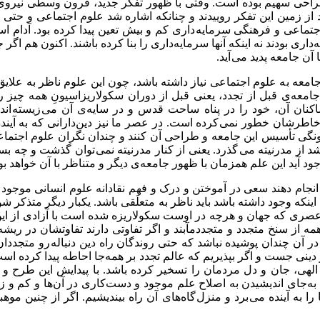
ن طراحی سهیم بوده است. وقتی با ظهور تفکر جدید، قرون وسطی نیروی 
ز زمین این تفکر روییدند و چنانکه اشاره شد علوم اجتماعی و حتی ق
جتماعی و فرهنگی سرمایه داری کم و بیش تعین پیدا کرده بود. آدام ا
 بودند نه اینکه آنها سرمایه‌داری را بنا کرده باشند. اکنون هم اگر جا
ن جامعه پدید می آید.
جامعه به علوم اجتماعی نیاز داشته باشد، چون این علوم ناظر به علای
ا جامعه‌ی قبل از تجدد، یعنی قبل از دوران سکولاریزاسیونِ همه چیز
اکنان آن، خود را در پناه ساحت قدس و در سایه‌ی آن می زیسته ان
رشان خطور نمی کرده است. در عصر ما نیز دین‌دارانی که به آینده
 چگونگی تأسیس این جامعه و طراحی آن کنند و چندان نگران علوم اج
شد از مدرنیته می گذرد. یعنی از کنار مدرنیته نمی توان گذشت و چه ب
جود آید این علم همزمان با ظهور جامعه‌ی دیگر و متناظر با آن خواهد بو
انجام دهند سعی در آموختن و درک و فهم نقادانه علوم انسانی موجود ب
نکه وجود داشته باشد باید ناظر به متعلَقی باشد. یکبار دیگر متذکر شو
ر عصری که جهان و هرچه در اوست سکولاریزه شده است با آزادی از این 
ه از سنخ متجدد و متجددمآبند و اگر تفاوتی دارند تفاوتشان در ریشه
ر آن چندان پوشیده نباشد که حتی روندگان راه دین دنباله رو متجددان
ینی جست و اگر بپذیریم که عالم تجدد بر همه‌جا احاطه پیدا کرده است،
 جان و دل مردمان را تسخیر کرده باشد. با پیدایش این طرح و دلب
ت به‌جای اندیشیدن به اصلاح علم موجود و دست‌کاری در آن‌ها و کم و 
به آینده می برد و منزل گاه‌های آن راه بیندیشیم. اگر از چنین موهب