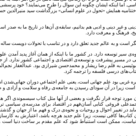
اسی. اما اینکه ایشان چگونه این سوال را طرح می‌نمایند؟ خود پرسشی
 ر اختتامیه همایش «تحول در علوم انسانی» بزرگداشت سید منیرالدین
 و غیر دینی و ادبی هم بدانیم، سابقه‌ی آن‌ها در تاریخ ما به صدر اس
یخ، فرهنگ و معرفت دارد.
گر است و به عالم جدید تعلق دارد و در تناسب با تحولات دویست ساله
ه‌ی سیر توسعه دارد. در کشور ما با اینکه از همان آغاز پدید آمدن ع
گاهی در مسیر پیشرفت و توسعه‌ی اقتصادی و اجتماعی کشور ندارد. از جم
سی به قلم رضا ریشار و محمدحسن شیرازی بود. عبدالغفار نجم الملک
اب های درسی فلسفه را ترجمه کرد.
ربی بود علم جهانی است، یعنی علم اجتماعیِ دوران جهانی‌شدن است. 
ت زیرا در آن سودای رسیدن به جامعه‌ی رفاه و سلامت و آزادی و صلح
ن مورد توجه قرار نگرفت و بعضی از آنها مثل کتاب سیسموندی اگر هم 
مدعلی فروغی کتابی آسان‌فهم در اقتصاد برای مدرسه‌ی سیاسی ترجمه 
د در تغییر احوال و روحیات و نحوه‌ی درک و فهم ما از جهان و گذشته و
تاب‌ها کافی نیست، زیرا علم جدید هرچه باشد، اعتبارش به کارسازی
است، ممکن است استنباط شود که علم مقدم بر ساخت دنیا است و ابتدا