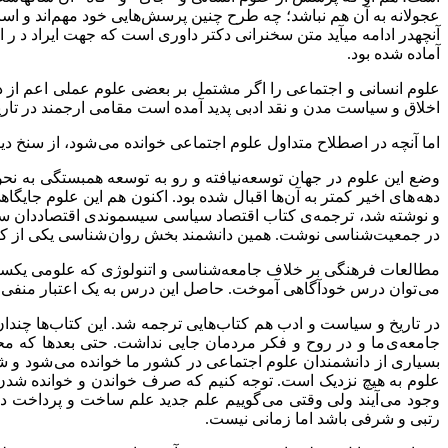
عجولانه به آن هم نباشد؛ چه طرح چنین پرسش‌هایی خود مهم‌اند و اس
آنچه​در ادامه می​آید متن سخنرانی دکتر داوری است که جهت ایراد د
آماده شده بود.
علوم انسانی و اجتماعی را اگر مشتمل بر بعضی علوم عملی اعم از دینی
اخلاق و سیاست مدن و نقد ادبی پدید آمده است مقامی ارجمند در تار
اما آنچه در اصطلاح متداول علوم اجتماعی خوانده می شود، از سنخ دی
وضع این علوم در جهان توسعه‌نیافته و رو به توسعه همبستگی به نحو
دهه های اخیر کمتر به آن‌ها اقبال شده بود. اکنون هم این علوم جای
و نوشته شد، ترجمه‌ی کتاب اقتصاد سیاسی سیسموندی اقتصاددان سوئی
در جمعیت‌شناسی نوشت. همین دانشمند بخش روان شناسی یکی از کت
مطالعات فرهنگی بر خلاف جامعه‌شناسی و اتنولوژی که علومی یکسره غ
می توان درس خودآگاهی آموخت. حاصل این درس به یک اعتبار منفی اس
در تاریخ و سیاست و ادب هم کتاب‌هایی ترجمه شد. این کتاب‌ها چندا
جامعه‌ی ما و در روح و فکر مردمان جایی نداشت. حتی بعدها که مح
بسیاری از دانشمندان علوم اجتماعی در کشور ما خوانده می شود و شای
علوم به هیچ نزدیک است. توجه کنیم که صرف خواندن و خوانده شدن ک
وجود می آیند ولی وقتی می گوییم علم جدید علم ساخت و پرداخت دنی
رتبی و شرفی باشد اما زمانی نیست.