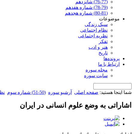
(76-77) شانزدهم
(78-79) شماره هفدهم
(80-81) شماره هجدهم
موضوعات
سبک زندگی
نظام اجتماعی
نظریه اجتماعی
تفکر
هنر و ادب
تاریخ
پرونده‌ها
ارتباط با ما
مجله سوره
سایت سوره
شما اینجا هستید:
صفحه اصلی
آرشیو سوره
(50-51) شماره سوم
نظر
اشاراتی به وضع علوم انسانی در ایران