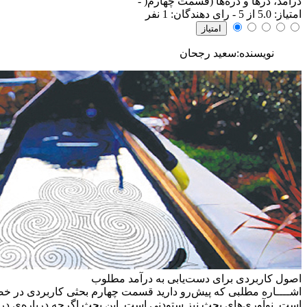
درآمد، درها و دره‌ها (قسمت چهارم(
-
امتياز:
5.0
از 5 - رای دهندگان:
1
نفر
نویسنده:سعید رجحان
اصول کاربردی برای دست‌یابی به درآمد مطلوب
اشــــاره
مطلبی که پیش‌رو دارید قسمت چهارم بحثی کاربردی در خص
است. نوآوری‌های بحث نیز ستودنی است. این بحث اگرچه درباره‌ی درآ