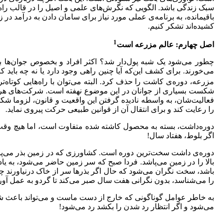
سبک زندگی باشد. الگویی که نگرش‌های علمی و اصیل را در قالب راه‌ه
باقیمانده، به برنامه‌ی عملی مورد نیاز برای سامان دادن به درآمد 
کشیده‌اند تشکر کنیم.
1
اصل چهارم: عالم مزرعه است
چطور می‌شود یک شبه پول‌دار شد‌؟ اکثر افراد و بخصوص جوان‌ها ب
می‌خورند. برای کشف این‌که آیا چنین راهی وجود دارد یا نه چه باید
مزرعه، دوره‌ی کاشت را حذف کرد. البته می‌توان با راه‌هایی کوتا
شکست بسیاری از جوانان در این موضوع نهفته است. شرکت‌های هرمی 
فعالیت‌شان، به واسطه نادیده گرفتن این واقعیت و قانون، لزوما ش
را رعایت کند و برای انتقال آن از قوانین طبیعی حرکت پیروی نماید.
دوره‌داشت، بسته به محصول کاشته شده متفاوت است، اما هیچ وقت
اگر بلوط، هفتاد سال!
دوره‌ی داشت سخت‌ترین دوره است. کشاورزی که در زمین بذر می‌پاشد د
بالا را در زمین می‌پاشد. فردا صبح که سر زمین حاضر می‌شود، به ی
باشد، سخت نگران می‌شود که حال اگر بذرها سر از خاک درنیاورند چه
را می‌شناسد، بدون نگرانی هفت سال صبر می‌کند تا گردو به عمل آورد
به خاطر عوامل گوناگونی که خارج از دست ماست و می‌تواند باعث ش
می‌شود و اگر انتظار رد شدن را بکشد رد ‌می‌شود!