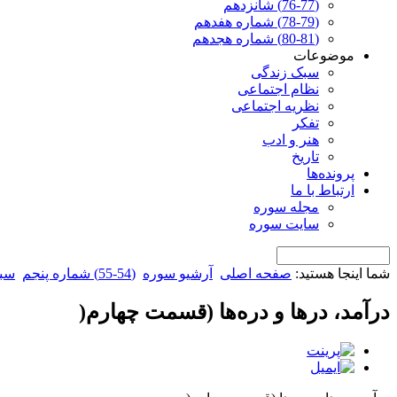
(76-77) شانزدهم
(78-79) شماره هفدهم
(80-81) شماره هجدهم
موضوعات
سبک زندگی
نظام اجتماعی
نظریه اجتماعی
تفکر
هنر و ادب
تاریخ
پرونده‌ها
ارتباط با ما
مجله سوره
سایت سوره
شما اینجا هستید:
صفحه اصلی
آرشیو سوره
(54-55) شماره پنجم
سب
درآمد، درها و دره‌ها (قسمت چهارم(