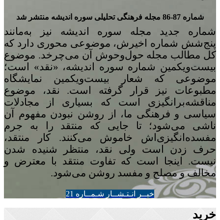
شماره 87-86 مجله‌ فرهنگی تحلیلی سوره‌ اندیشه منتشر شد
شماره‌ جدید مجله سوره اندیشه نیز به‌مانند
پنج
شش شماره‌ اخیرش، موضوعی محوری دارد که
کل مطالب مجله حول‌وحوش آن می‌چرخد. موضوع
بیست‌ویکمین شماره‌ سوره‌ اندیشه، «نقد» است؛
موضوعی که شعار بیست‌ویکمین نمایشگاه
مطبوعات نیز قرار گرفته است. نقد، موضوع
مناقشه‌برانگیزی است که بسیاری از مجادلات
سیاسی و فرهنگی ما، از روشن نبودن مفهوم آن
ناشی می‌شود؛ تا جایی که منتقد را به جرم
مفسده‌انگیزی‌اش خاموش می‌کنند. کار منتقد،
حرف زدن است ولی نقد، منتظر شنیده شدن
نیست. اینجا است که تفاوت منتقد با معترض و
مخالف و مصلح و مفسد روشن می‌شود.
خبــر انـتـشــار شـمــاره 21
خرید