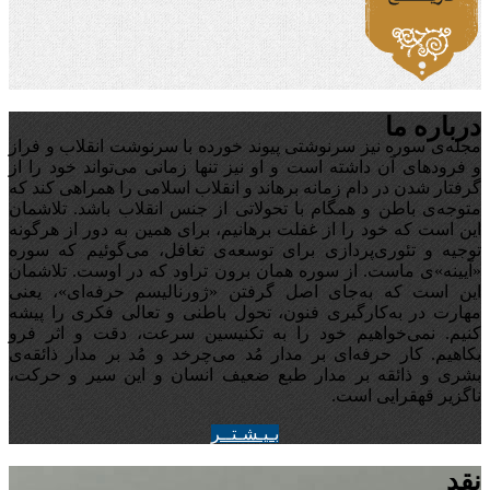
درباره ما
مجله‌ی سوره نیز سرنوشتی پیوند خورده با سرنوشت انقلاب و فراز
و فرودهای آن داشته است و او نیز تنها زمانی می‌تواند خود را از
گرفتار شدن در دام زمانه برهاند و انقلاب اسلامی را همراهی کند که
متوجه‌ی باطن و همگام با تحولاتی از جنس انقلاب باشد. تلاشمان
این است که خود را از غفلت برهانیم، برای همین به دور از هرگونه
توجیه‌ و تئوری‌پردازی برای توسعه‌ی تغافل،‌ می‌گوئیم که سوره
«آیینه‌»ی ماست. از سوره همان برون تراود که در اوست. تلاشمان
این است که به‌جای اصل گرفتن «ژورنالیسم حرفه‌ای»، یعنی
مهارت در به‌کارگیری فنون، تحول باطنی و تعالی فکری را پیشه
کنیم. نمی‌خواهیم خود را به تکنیسین سرعت، دقت و اثر فرو
بکاهیم. کار حرفه‌ای بر مدار مُد می‌چرخد و مُد بر مدار ذائقه‌ی
بشری و ذائقه بر مدار طبع ضعیف انسان و این سیر و حرکت،
ناگزیر قهقرایی است.
بـيـشـتــر
نقد