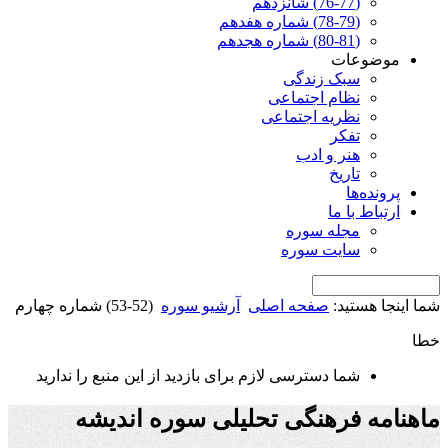
(76-77) شانزدهم
(78-79) شماره هفدهم
(80-81) شماره هجدهم
موضوعات
سبک زندگی
نظام اجتماعی
نظریه اجتماعی
تفکر
هنر و ادب
تاریخ
پرونده‌ها
ارتباط با ما
مجله سوره
سایت سوره
شما اینجا هستید:
صفحه اصلی
آرشیو سوره
(52-53) شماره چهارم
خطا
شما دسترسی لازم برای بازدید از این منبع را ندارید
ماهنامه فرهنگی تحلیلی سوره اندیشه