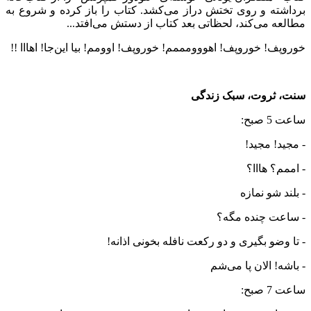
برداشته و روی تختش دراز می­‌کشد. کتاب را باز کرده و شروع به
مطالعه می­‌کند، لحظاتی بعد کتاب از دستش می‌­افتد...
خوروپف! خوروپف! اهووومممم! خوروپف! اوومم! بیا این‌جا! اهااا !!
سنت، ثروت، سبک زندگی
ساعت 5 صبح:
- مجید! مجید!
- اممم؟ هااا؟
- بلند شو نمازه
- ساعت چنده مگه؟
- تا وضو بگیری و دو رکعت نافله بخونی اذانه!
- باشه! الان پا می‌شم
ساعت 7 صبح: