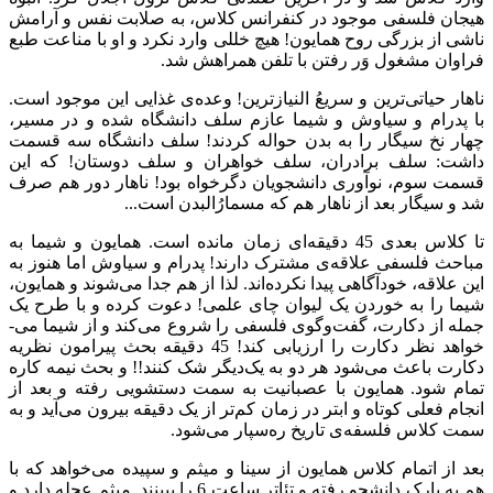
هیجان فلسفی موجود در کنفرانس کلاس، به صلابت نفس و آرامش
ناشی از بزرگی روح همایون! هیچ خللی وارد نکرد و او با مناعت طبع
فراوان مشغول وَر رفتن با تلفن همراهش شد.
ناهار حیاتی­‌ترین و سریعُ النیازترین! وعده­‌ی غذایی این موجود است.
با پدرام و سیاوش و شیما عازم سلف دانشگاه شده و در مسیر،
چهار نخ سیگار را به بدن حواله کردند! سلف دانشگاه سه قسمت
داشت: سلف برادران، سلف خواهران و سلف دوستان! که این
قسمت سوم، نوآوری دانشجویان دگرخواه بود! ناهار دور هم صرف
شد و سیگار بعد از ناهار هم که مسمارُالبدن است...
تا کلاس بعدی 45 دقیقه‌ای زمان مانده است. همایون و شیما به
مباحث فلسفی علاقه‌ی مشترک دارند! پدرام و سیاوش اما هنوز به
این علاقه، خودآگاهی پیدا نکرده‌­اند. لذا از هم جدا می­‌شوند و همایون،
شیما را به خوردن یک لیوان چای علمی! دعوت کرده و با طرح یک
جمله از دکارت، گفت‌وگوی فلسفی را شروع می­‌کند و از شیما می‌­
خواهد نظر دکارت را ارزیابی کند! 45 دقیقه بحث پیرامون نظریه
دکارت باعث می­‌شود هر دو به یک‌دیگر شک کنند!! و بحث نیمه کاره
تمام شود. همایون با عصبانیت به سمت دستشویی رفته و بعد از
انجام فعلی کوتاه و ابتر در زمان کم‌تر از یک دقیقه بیرون می­‌آید و به
سمت کلاس فلسفه­‌ی تاریخ ره‌سپار می‌­شود.
بعد از اتمام کلاس همایون از سینا و میثم و سپیده می­‌خواهد که با
هم به پارک دانشجو رفته و تئاتر ساعت 6 را ببینند. میثم عجله دارد و