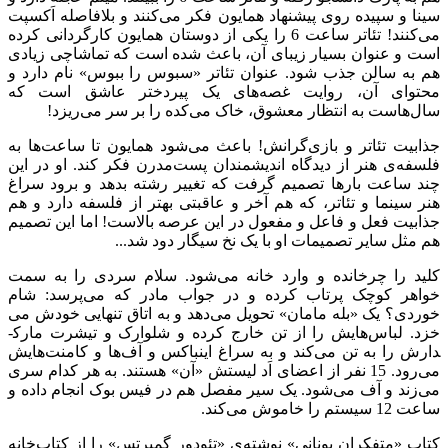
سینا و سپیده روی پیشنهاد همایون فکر می‌کنند و بلافاصله اَکسپت
می­‌کنند! تئاتر ساعت 6 را یکی از دوستان همایون کارگردانی کرده
است و عنوان بسیار زیبای آن، باعث شده است که تماشاچی زیادی
هم به سالن جذب شود. عنوان تئاتر «سبوس را ببوس» نام دارد و
محتوای آن، روایت غصه‌­های یک پیردختر عاشق است که
سال‌هاست به انتظار معشوق، خاک می‌کده را بر سر می‌­ریزد!
جذابیت تئاتر و بازی‌گرانش! باعث می‌شود همایون تا ساعت‌­ها به
فلسفه­‌ی هنر از دیدگاه اندیشمندان پست‌مدرن فکر کند. او در این
چند ساعت بارها تصمیم گرفت که تغییر رشته بدهد و برود سراغ
هنر سینما و تئاتر، که هم آخر و عاقبتی بهتر از فلسفه دارد و هم
جذابیت فعل و فاعل و مفعول در این عرصه بالاست! اما این تصمیم
هم مثل سایر تصمیمات او با یک نخ سیگار دود شد...
کلید را چرخانده و وارد خانه می‌شود. سلام سردی را به سمت
خواهر کوچک پرتاب کرده و در جواب مادر که می‌پرسد: شام
خوردی؟ یک «بله مامان» تحویل می­‌دهد و به اتاق تنهایی خودش می­‌
خزد. لباس­‌هایش را از تن خارج کرده و شلوارک و تی­شرت مارک­
دارش را به تن می­‌کند و به سراغ اینباکس و آف‌­ها و کامنت‌هایش
می‌رود. 15 نفر از اعضای اَد لیستش «آن» هستند. به هر کدام سری
می‌زند و آف می‌­شود. یک سیر مفصل هم در فیس بوک انجام داده و
ساعت 12 سیستم را خاموش می­‌کند.
کتاب «متفکران یونانی» نوشته‌ی «تئودور گمپرتس» را از کتاب‌خانه