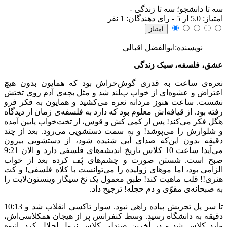
سه تا دانشجو؛ سه تا زندگی
-
امتياز:
5.0
از 5 - رای دهندگان:
1
نفر
نویسنده:ابوالفضل اقبالی
عشق، فلسفه، سبک زندگی
نعره­‌ی ساعت به قدری گوش­‌خراش بود که همایون بدون هیچ
اعتراض و عشوه‌­ای از خواب بلند شد و مثل بچه‌­ی آدم روی تختش
نشست. ساعت هنوز مردانه نعره می­‌کشید و همایون به فکر فرو
رفته بود. از قیافه‌اش معلوم بود که دارد به فلسفه­‌ی زمان از دیدگاه
هگل فکر می­‌کند! پس از کمی کش و قوس، از تخت‌خواب پایین آمده
و شلوارش را می‌پوشد! و به سمت دستشویی می‌رود. بعد از چند
دقیقه بدون این‌که صدای آبی شنیده شود، از دستشویی بیرون
می‌‌آید! ساعت 10 کلاس تاریخ اندیشه‌­های فلسفی دارد و الان 9:21
صبح است. شستن صورت و چشم‌­های پُف کرده بعد از خواب
الزامی بود، اما موهای ژولیده را می‌­توانست با کلاه فلسفی! و کت
هنری!! قلب ماهیت کند! طبق معمول یک نخ سیگار وینستون‌لایت را
به صبحانه­‌ی مقوّی و دم حجله! ترجیح داد.
تا سر پل تجریش پیاده راهی نبود. سوار تاکسی انقلاب شد و 10:13
دقیقه به دانشگاه رسید. وسط کنفرانس پر از هیجان همکلاسی‌اش،
وارد کلاس شد و در آخرین صندلی کلاس نزول اجلال کرد. انبوه