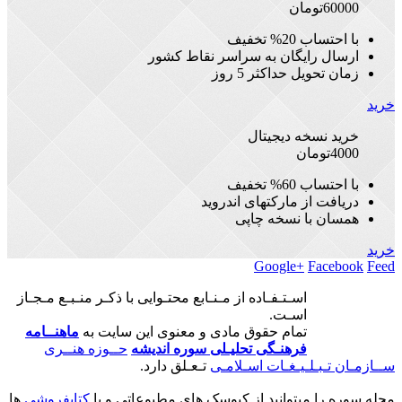
60000
تومان
با احتساب 20% تخفیف
ارسال رایگان به سراسر نقاط کشور
زمان تحویل حداکثر 5 روز
خرید
خرید نسخه دیجیتال
4000
تومان
با احتساب 60% تخفیف
دریافت از مارکتهای اندروید
همسان با نسخه چاپی
خرید
Google+
Facebook
Feed
اسـتـفـاده از مـنـابع محتـوایی با ذکـر منـبـع مـجـاز
اسـت.
تمام حقوق مادی و معنوی این سایت به
ماهنــامه
فرهنـگی تحلیـلی سوره اندیشه
حــوزه هنــری
ســازمـان تـبـلـیـغـات اسـلامـی
تـعـلق دارد.
مجله سوره را میتوانید از کیوسک های مطبوعاتی و یا
کتابفروشی
ها