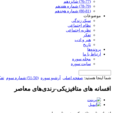
(76-77) شانزدهم
(78-79) شماره هفدهم
(80-81) شماره هجدهم
موضوعات
سبک زندگی
نظام اجتماعی
نظریه اجتماعی
تفکر
هنر و ادب
تاریخ
پرونده‌ها
ارتباط با ما
مجله سوره
سایت سوره
شما اینجا هستید:
صفحه اصلی
آرشیو سوره
(50-51) شماره سوم
تفک
افسانه های متافیزیکی-رندی‌های معاصر