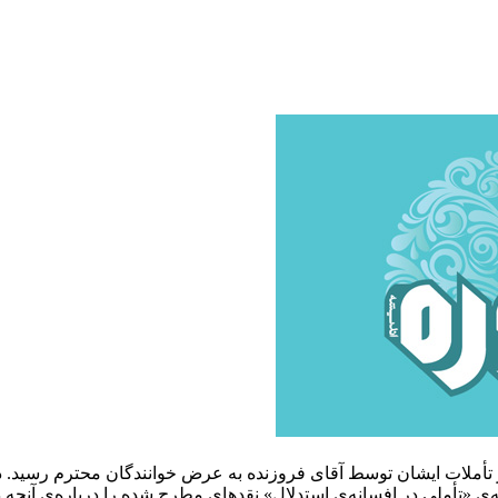
بر تأملات ایشان توسط آقای فروزنده به عرض خوانندگان محترم رسید. 
ی «تأملی در افسانه‌ی استدلال» نقدهای مطرح شده را درباره‌ی آنچه دک