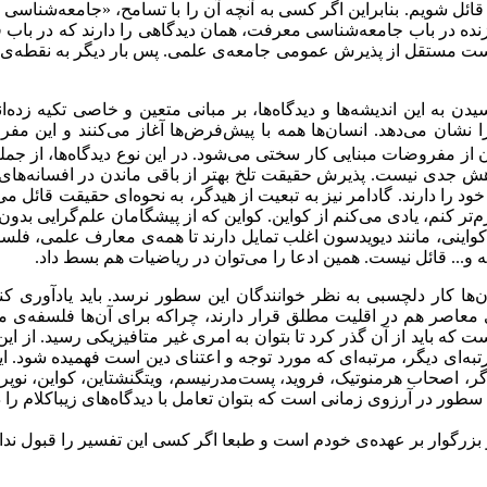
ئل شویم. بنابراین اگر کسی به آنچه آن را با تسامح، «جامعه‌شناسی معر
ده در باب جامعه‌شناسی معرفت، همان دیدگاهی را دارند که در باب ف
 است مستقل از پذیرش عمومی جامعه‌ی علمی. پس بار دیگر به نقطه‌ی آ
یدن به این اندیشه‌ها و دیدگاه‌ها، بر مبانی متعین و خاصی تکیه زده‌ا
ان می‌دهد. انسان‌ها همه با پیش‌فرض‌ها آغاز می‌کنند و این مفرو
ن از مفروضات مبنایی کار سختی می‌شود. در این نوع دیدگاه‌ها، از جمله
پژوهش جدی نیست. پذیرش حقیقت تلخ بهتر از باقی ماندن در افسانه‌های
ود را دارند. گادامر نیز به تبعیت از هیدگر، به نحوه‌ای حقیقت قائل می
تر کنم، یادی می‌کنم از کواین. کواین که از پیشگامان علم‌گرایی بد
کواینی، مانند دیویدسون اغلب تمایل دارند تا همه‌ی معارف علمی، فلسف
 و... قائل نیست. همین ادعا را می‌توان در ریاضیات هم بسط داد.
آن‌ها کار دلچسبی به نظر خوانندگان این سطور نرسد. باید یادآوری کن
 معاصر هم در اقلیت مطلق قرار دارند، چراکه برای آن‌ها فلسفه‌ی م
ت که باید از آن گذر کرد تا بتوان به امری غیر متافیزیکی رسید. از
به‌ای دیگر، مرتبه‌ای که مورد توجه و اعتنای دین است فهمیده شود. ای
گر، اصحاب هرمنوتیک، فروید، پست‌مدرنیسم، ویتگنشتاین، کواین، نوپراگ
سطور در آرزوی زمانی است که بتوان تعامل با دیدگاه‌های زیباکلام را در
و بزرگوار بر عهده‌ی خودم است و طبعا اگر کسی این تفسیر را قبول ند