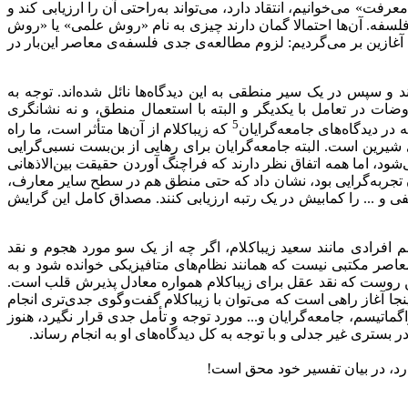
فت» می‌خوانیم، انتقاد دارد، می‌تواند به‌راحتی آن را ارزیابی کند و
لسفه. آن‌ها احتمالا گمان دارند چیزی به نام «روش علمی» یا «روش
غازین بر می‌گردیم: لزوم مطالعه‌ی جدی فلسفه‌ی معاصر این‌بار در
ند و سپس در یک سیر منطقی به این دیدگاه‌ها نائل شده‌اند. توجه به
ضات در تعامل با یکدیگر و البته با استعمال منطق، و نه نشانگری
5
 در دیدگاه‌های جامعه‌گرایان
که زیباکلام از آن‌ها متأثر است، ما راه
 شیرین است. البته جامعه‌گرایان برای رهایی از بن‌بست نسبی‌گرایی
‌شود، اما همه اتفاق نظر دارند که فراچنگ آوردن حقیقت بین‌الاذهانی
ون تجربه‌گرایی بود، نشان داد که حتی منطق هم در سطح سایر معارف،
ی و ... را کمابیش در یک رتبه ارزیابی کنند. مصداق کامل این گرایش
م افرادی مانند سعید زیباکلام، اگر چه از یک سو مورد هجوم و نقد
عاصر مکتبی نیست که همانند نظام‌های متافیزیکی خوانده شود و به
 این روست که نقد عقل برای زیباکلام همواره معادل پذیرش قلب است.
نجا آغاز راهی است که می‌توان با زیباکلام گفت‌وگوی جدی‌تری انجام
ماتیسم، جامعه‌گرایان و... مورد توجه و تأمل جدی قرار نگیرد، هنوز
 بستری غیر جدلی و با توجه به کل دیدگاه‌های او به انجام رساند.
ارد، در بیان تفسیر خود محق است!