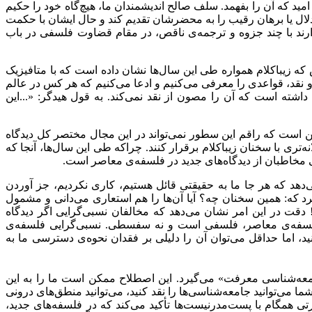
مید که آن را بفهمد. سلف صالح اندیشمندان ما، هیچ‌گاه خود را حکیم
تدلال یا برهان رقیب را به محضرشان تقدیم کند و حال ایشان با حکمت
دارند با چند جزوه و ترجمه‌ی ناقص، در مقام قضاوت فلسفی در باب
س که زیباکلام همواره طی این سال‌ها نشان داده است که با متافیزیک
و نقد، قواعدی را معرفی می‌کنیم و ادعا می‌کنیم که هر کس در عالم
شته است که آن را مصون از نقد نمی‌کند. به قول هیدگر: «...این
این است که راقم این سطور نمی‌تواند در این مجال مختصر کل دیدگاه
ه‌تری با سخنان زیباکلام برقرار کنند. چراکه طی این سال‌ها، آنجا که
ی مخاطبان از دیدگاه‌های جدید در فلسفه‌ی معاصر است.
‌دهد که هر جا ما به حقیقتی قائل هستیم، کاری نکردیم، جز آوردن
رد که: همین سخنان چه؟ آیا آن‌ها را هم استعاری می‌دانی و مشمول
قت در این امر نشان می‌دهد که مخالفان نسبی‌گرایی اگر دیدگاه
ایی فلسفه‌ی معاصر، فلسفی است و نه سفسطی. نسبی‌گرایی فلسفه‌ی
د، اما حداقل می‌توان آن را دلیلی بر فقدان نحوه‌ی دسترسی ما به
امعه‌شناسی معرفت» می‌گیرد. این اصطلاح ممکن است ما را به این
 می‌توانید جامعه‌شناسی‌ها را نقد کنید، می‌توانید منطق‌های درونی
ورتی همگام با پست‌مدرنیست‌ها تأکید می‌کند که در فلسفه‌های جدید،