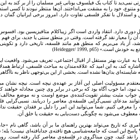
نمی‌دید تا کتاب یک فیلسوف یونانی غیر مسلمان را از بر کند به این ا
و متنوع، خود را به مشقت می‌انداختند. آن‌ها منتظر نبودند تا کسی اس
ق و استدلال با تفکر فلسفی تفاوت دارد. امروز برخی ایرانیان گمان 
لال دوری دارد. انتقاد واردی است اگر زیباکلام متافیزیسین بود. افسو
 آن را معیار نقد گرفته است. وقتی در منطق سنتی یا جدید، برای فهم 
از یاد می‌بریم که منطق هم مانند فلسفه، تاریخی دارد و تکوینی دا
جع به خودش است.» (
Heidegger/ 1999, p65
)
ی یا به عبارت بهتر مستقل از اقبال اجتماعی، تعریف می‌شود. واقعیت 
 اشاره کند، به این امید که علاقه‌مندان به مباحث فلسفی، ارتباط همدلان
 شایسته‌ای بدان‌ها نشده است. بخشی از این بی‌توجهی ناظر به ناآگاه
معتقدم مسؤولیت اصلی این آغاز بر عهده‌ی نیچه است. نیچه نشان می
 نبود، اما خوب آگاه بود که برخی در برابر وی چنین مجادله خواهند ک
ن جواب مثبت بیشتر تقویت‌کننده‌ی موضع اوست و نه موضع مخالف! د
می‌توانند مدعای نسبی‌گرایی فلسفه‌ی معاصر را دریابند. نسبی‌گر
 معرفی کنیم. شما می‌توانید این امر را دلیل بر فقدان حقیقت ندانی
عطوف می‌شود به چگونگی دست‌یابی به حقیقت یا خلق آن.
ری که تاریخ می‌تواند بهترین راهنمای ما بر آن باشد، گاهی نام «ج
اسخ این است که جامعه‌شناسی هیچ تافته‌ی جدابافته‌ای نیست! بله؛ شما
چیزی را نقد کنید، چون مبناگروی در فلسفه‌ی معاصر کنار رفته است. ر