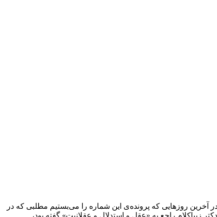
در آخرین روزهایی که پرونده‌ی این شماره را می‌بستیم مطلبی که در
تر زیباکلام راجع به «عقل و استدلال و عقلانیت» گفته بود،