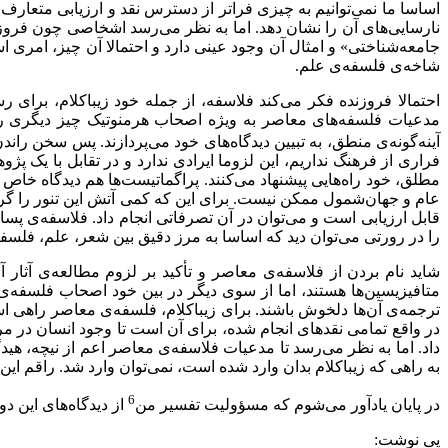
اساسا ما نمی‌توانیم به چیزی فراتر از دسترس نقد و ارزیابی متعارف قا
نارسایی‌های آن را نشان دهد. اما به نظر می‌رسد اشخاصی چون فروزن
جامعه‌شناختی» و امثال آن وجود عینی دارد و احتمالا آن چیز، امری
شاخه‌ی فلسفه‌ی علم.
احتمالا فروزنده فکر می‌کند فلاسفه، از جمله خود زیباکلام، برای رس
مدعیات فلسفه‌های معاصر به ویژه اصحاب هرمنوتیک چیز دیگری را نش
آینه‌گونه‌ی منطق، به تبیین دیدگاه‌های خود می‌پردازند. پس سخن راند
فراری از فرهنگ نداریم، این لزوما ایرادی ندارد و در تقابل با یک 
مطلق، خود راه‌هایی پیشنهاد می‌کنند. پراگماتیست‌ها هم دیدگاه خاص خ
عام و جهان‌شمول ممکن نیست. برای این که کمی آتش این تنور را گرم‌
قابل ارزیابی است و می‌توان در آن تصرفاتی انجام داد. فلاسفه‌ی پسا
را در رورتی می‌توان دید که اساسا به مرز دقیق بین شعر، علم، فلسفه
شاید نام بردن از فلاسفه‌ی معاصر و تأکید بر لزوم مطالعه‌ی آثار 
متافیزیسین‌ها هستند، اما از سوی دیگر در بین خود اصحاب فلسفه‌ی
ترجمه‌ی آن‌ها دلخوش باشند. برای زیباکلام، فلسفه‌ی معاصر راهی اس
در واقع تمامی نقدهای انجام شده، برای آن است تا وجود انسان در مرت
داد. اما به نظر می‌رسد تا مدعیات فلاسفه‌ی معاصر اعم از نیچه، هید
به راهی که زیباکلام بدان وارد شده است، نمی‌توان وارد شد. راقم این 
6
در پایان یادآور می‌شوم که مسؤولیت تفسیر من
از دیدگاه‌های این د
پی نوشت: