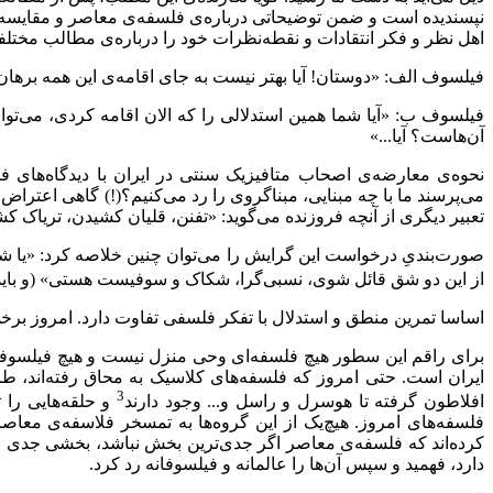
نپسندیده است و ضمن توضیحاتی درباره‌ی فلسفه‌ی معاصر و مقایسه‌ی
اهل نظر و فکر انتقادات و نقطه‌نظرات خود را درباره‌ی‌ مطالب مختل
فیلسوف الف: «دوستان! آیا بهتر نیست به جای اقامه‌ی این همه برهان 
فیلسوف ب: «آیا شما همین استدلالی را که الان اقامه کردی، می‌توان
آن‌هاست؟ آیا...»
نحوه‌ی معارضه‌ی اصحاب متافیزیک سنتی در ایران با دیدگاه‌های فل
می‌پرسند ما با چه مبنایی، مبناگروی را رد می‌کنیم؟(!) گاهی اعتر
تعبیر دیگری از آنچه فروزنده می‌گوید: «تفنن، قلیان کشیدن، تریاک کش
صورت‌بندیِ درخواست این گرایش را می‌توان چنین خلاصه کرد: «یا شما 
از این دو شق قائل شوی، نسبی‌گرا، شکاک و سوفیست هستی» (و باید
اساسا تمرین منطق و استدلال با تفکر فلسفی تفاوت دارد. امروز برخی 
برای راقم این سطور هیچ فلسفه‌ای وحی منزل نیست و هیچ فیلسوفی
ایران است. حتی امروز که فلسفه‌های کلاسیک به محاق رفته‌اند، طرف
3
افلاطون گرفته تا هوسرل و راسل و... وجود دارند
و حلقه‌هایی را 
فلسفه‌های امروز. هیچ‌یک از این گروه‌ها به تمسخر فلاسفه‌ی معاصر
کرده‌اند که فلسفه‌ی معاصر اگر جدی‌ترین بخش نباشد، بخشی جدی از ان
دارد، فهمید و سپس آ‌ن‌ها را عالمانه و فیلسوفانه رد کرد.