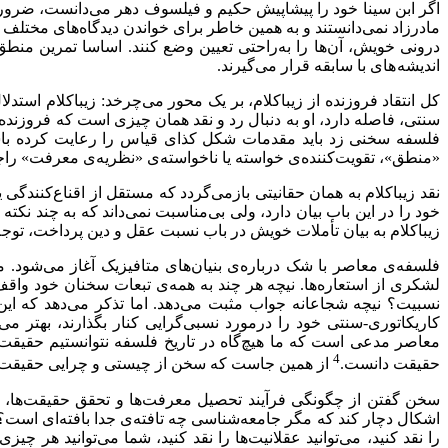
اگر ابن‌ سینا خود را پیشاپیش حکیم و فیلسوف دهر می‌دانست، ضرورتی 
مادرزاد نمی‌دانستند و به همین خاطر برای خواندن دیدگاه‌های مختلف 
درونی خویش، آن‌ها را به‌راحتی تعیین وضع کنند. اساسا تمرین منط
اندیشه های با سابقه قرار می‌گیرند.
کل انتقاد فروزنده از زیباکلام، بر یک محور می‌چرخد: زیباکلام استد
سنتی، فاصله دارد، او به دنبال رد و نقد همان چیزی است که فروزنده
فلسفه سخنی زد باید مقدمات شکل کذای قیاس را رعایت کرده باشد، 
«منطق»، تقویت‌کننده‌ی خواسته یا ناخواسته‌ی «نظریه‌ی معرفت» را
نقد زیباکلام به همان حقانیتی بازمی‌گردد که مستقل از اقناع‌کنندگ
خود را در این باب بیان دارد، ولی بی‌مناسبت نمی‌داند که به چند نکته
زیباکلام به بیان تأملات خویش در باب نسبت عقل و دین پرداخت، توجه
فلسفه‌ی معاصر با شک درباره‌ی بنیان‌های متافیزیک آغاز می‌شود. 
لشکری از استعاره‌ها. نیچه هر چند به همه‌ی تبعات سخنان خود واقف
نسبیت؟ نیچه شجاعانه جواب مثبت می‌دهد. اما تذکر می‌دهد که ای
کاریکاتوری-سنتی خود را درمورد نسبی‌گرایی کنار بگذارند، بهتر 
معاصر مدعی است که ما هیچ‌گاه در تاریخ فلسفه نتوانستیم حقیقت را
4
حقیقت دانست.
از همین جاست که سخن از چیستی و چرایی حقیقت م
سخن گفتن از چگونگی فرآیند تحصیل معرفت‌ها و تحقق حقیقت‌ها، ام
اشکال دچار کند که مگر جامعه‌شناسی چه تافته‌ی جدا بافته‌ای است؟ پ
را نقد کنید، می‌توانید عقلانیت‌ها را نقد کنید، شما می‌توانید هر 