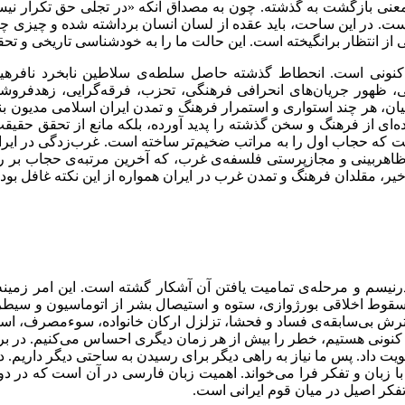
عنی بازگشت به گذشته. چون به مصداق آنکه «در تجلی حق تکرار نیست
است. در این ساحت، باید عقده از لسان انسان برداشته شده و چیزی چن
 از انتظار برانگیخته است. این حالت ما را به خودشناسی تاریخی و تح
ونی است. انحطاط گذشته حاصل سلطه‌ی سلاطین نابخرد نافرهیخته، 
تلاطی، ظهور جریان‌های انحرافی فرهنگی، تحزب، فرقه‌گرایی، زهدفر
، هر چند استواری و استمرار فرهنگ و تمدن ایران اسلامی مدیون بنیان
ای از فرهنگ و سخن گذشته را پدید آورده، بلکه مانع از تحقق حقیق
 که حجاب اول را به مراتب ضخیم‌تر ساخته است. غرب‌زدگی در ایران با
ظاهربینی و مجازپرستی فلسفه‌ی غرب، که آخرین مرتبه‌ی حجاب بر رو
 مقلدان فرهنگ و تمدن غرب در ایران همواره از این نکته غافل بوده
یسم و مرحله‌ی تمامیت یافتن آن آشکار گشته است. این امر زمینه را
قوط اخلاقی بورژوازی، ستوه و استیصال بشر از اتوماسیون و سیطره‌
 بی‌سابقه‌ی فساد و فحشا، تزلزل ارکان خانواده، سوءمصرف، استف
ونی هستیم، خطر را بیش از هر زمان دیگری احساس می‌کنیم. در برابر
ت داد. پس ما نیاز به راهی دیگر برای رسیدن به ساحتی دیگر داریم. در
 با زبان و تفکر فرا می‌خواند. اهمیت زبان فارسی در آن است که در دور
 تفکر اصیل در میان قوم ایرانی است.