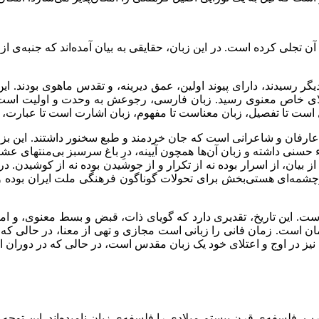
ن تجلی کرده است. در این زبان، حقایقی به بیان آمده‌اند که جنبه‌ی 
دیگر رسیدند، دارای پیوند اولین، عمق دیرینه، و تقدس ماهوی بودند. ا
عتلای خاص معنوی رسید. زبان فارسی، رجوعش به وحدت و اولیت است. 
است تا تفصیل، زبان معناست تا مفهوم، زبان اشارت است تا عبارت، و
ارفان و شاعرانی است که جان خردمند و طبع سخنور داشتند. این بزرگان
ماء حسنی داشته و زبان آن‌ها همچون آیینه، درِ باغ سرسبز بی‌منتهای
 بیان، از اسرار بوده نه از تکرار و از جوشیدن بوده نه از کوشیدن. در ای
سرچشمه‌ای هستی‌بخش برای تحولات گوناگون فرهنگی ملت ایران بوده و
ت. این تاریخ، تقدیری دارد که گویای ذات، قبض و بسط معنوی، و امکان
مان است. زمان فانی را زبانی است مجازی و تهی از معنا، در حالی که 
یز در اوج و اعتلای خود یک زبان مقدس است، در حالی که در دوران ا
ب، فلسفه‌ی قرن بیستم میلادی را فلسفه‌ی زبان نامیده‌اند. این توجه، 