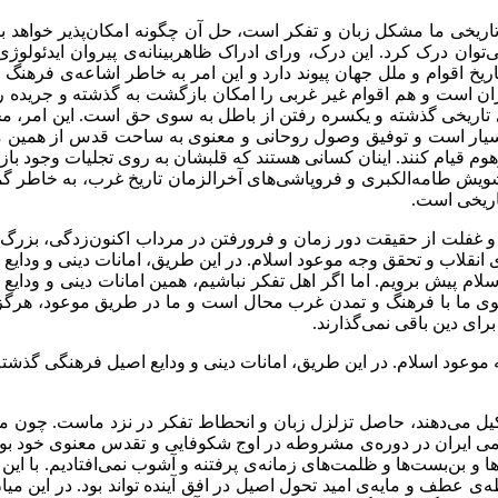
ریخی ما مشکل زبان و تفکر است، حل آن چگونه امکان‌پذیر خواهد 
‌توان درک کرد. این درک، ورای ادراک ظاهربینانه‌ی پیروان ایدئولوژ
تاریخ اقوام و ملل جهان پیوند دارد و این امر به خاطر اشاعه‌ی فرهن
 است و هم اقوام غیر غربی را امکان بازگشت به گذشته و جریده رفت
ای تاریخی گذشته و یکسره رفتن از باطل به سوی حق است. این امر، مح
سیار است و توفیق وصول روحانی و معنوی به ساحت قدس از همین مُل
 قیام کنند. اینان کسانی هستند که قلبشان به روی تجلیات وجود باز بو
ویش طامه‌الکبری و فروپاشی‌های آخرالزمان تاریخ غرب، به خاطر گ
اریخی است.
و غفلت از حقیقت دور زمان و فرورفتن در مرداب اکنون‌زدگی، بزرگ‌ت
نقلاب و تحقق وجه موعود اسلام. در این طریق، امانات دینی و ودایع ا
سلام پیش برویم. اما اگر اهل تفکر نباشیم، همین امانات دینی و ود
هوی ما با فرهنگ و تمدن غرب محال است و ما در طریق موعود، هرگز 
رای دین باقی نمی‌گذارند.
وعود اسلام. در این طریق، امانات دینی و ودایع اصیل فرهنگی گذشته، ب
 می‌دهند، حاصل تزلزل زبان و انحطاط تفکر در نزد ماست. چون ما ه
ی ایران در دوره‌ی مشروطه در اوج شکوفایی و تقدس معنوی خود بود،
ا و بن‌بست‌ها و ظلمت‌های زمانه‌ی پرفتنه و آشوب نمی‌افتادیم. با ای
عطف و مایه‌ی امید تحول اصیل در افق آینده تواند بود. در این میان، ت