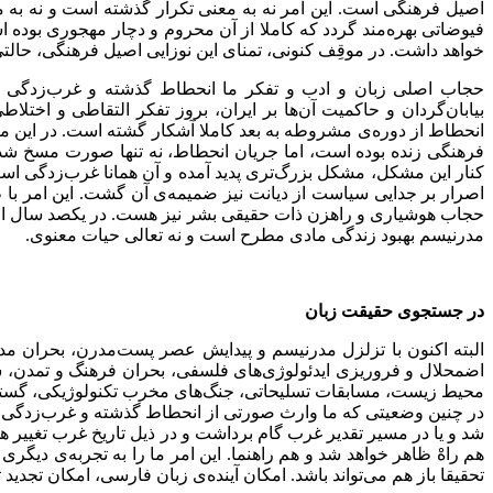
اصیل فرهنگی است. این امر نه به معنی تکرار گذشته است و نه به م
فیوضاتی بهره‌مند گردد که کاملا از آن محروم و دچار مهجوری بوده 
خواهد داشت. در موقِف کنونی، تمنای این نوزایی اصیل فرهنگی، حالتی
حجاب اصلی زبان و ادب و تفکر ما انحطاط گذشته و غرب‌زدگی کن
بیابان‌گردان و حاکمیت آن‌ها بر ایران، بروز تفکر التقاطی و اخ
انحطاط از دوره‌ی مشروطه به بعد کاملا آشکار گشته است. در این میان
فرهنگی زنده بوده است، اما جریان انحطاط، نه تنها صورت مسخ شده‌
کنار این مشکل، مشکل بزرگ‌تری پدید آمده و آن همانا غرب‌زدگی است
اصرار بر جدایی سیاست از دیانت نیز ضمیمه‌ی آن گشت. این امر با 
حجاب هوشیاری و راهزن ذات حقیقی بشر نیز هست. در یکصد سال اخیر،
مدرنیسم بهبود زندگی مادی مطرح است و نه تعالی حیات معنوی.
در جستجوی حقیقت زبان
البته اکنون با تزلزل مدرنیسم و پیدایش عصر پست‌مدرن، بحران مدرن
اضمحلال و فروریزی ایدئولوژی‌های فلسفی، بحران فرهنگ و تمدن، س
محیط زیست، مسابقات تسلیحاتی، جنگ‌های مخرب تکنولوژیکی، گسترش
در چنین وضعیتی که ما وارث صورتی از انحطاط گذشته و غرب‌زدگی کن
شد و یا در مسیر تقدیر غرب گام برداشت و در ذیل تاریخ غرب تغییر هوی
هم راهْ ظاهر خواهد شد و هم راهنما. این امر ما را به تجربه‌ی دیگری
تحقیقا باز هم می‌تواند باشد. امکان آینده‌ی زبان فارسی، امکان تجدید