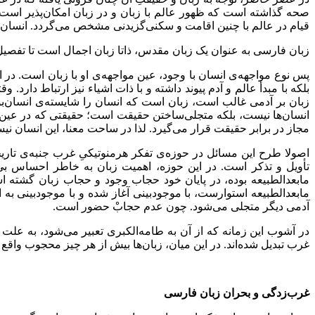
صحه گذاشته است که ظهور عالم با زبان و در زبان امکان‌پذیر است
قیام در عالم با چنین اقامت و سکنی‌گزیدنی مشخص می‌گردد. انسان ن
زبان فارسی به عنوان یک زبان مقدس، ذاتا زبان اجمال است تا تفصیل
پس نوع مواجهه‌ی انسان با وجود، عین مواجهه‌ی او با زبان است. در ا
بلکه با مبدأ عالم و آدم پیوند داشته و با ذات اشیاء نیز ارتباط دا
زبان بر آدمی غالب است، زبان است که انسان را شایسته‌ی انسان‌بودن
انسان‌ها نیست، بلکه متجلی‌ساختن حقیقت است؛ حقیقتی که در عین 
مجاز در برابر حقیقت قرار می‌گیرد. لذا در ساحت معنا، این انسان 
اصولا طرح این مسائل در حوزه‌ی تفکر هرمنوتیکیِ غرب جنبه‌ی تاری
تأویل و تذکر است. در این حوزه، اهمیت زبان به خاطر احساس بی‌زب
مابعدالطبیعه بوده، در پایان خود حجاب وجود و حجاب زبان گشته 
مابعدالطبیعه استوارست، با موجودبینی آغاز شده و با موجودبینی به ا
آدمی دیگر متجلی می‌شود. چون عدم حجابْ حضور است.
در آشوب این زمانه که از آن به طامه‌الکبری تعبیر می‌شود، به علت
غرب تبدیل شده‌اند. در این میان، زبان‌ها بیش از هر چیز محجوب واقع 
غرب
زدگی و بحران زبان فارسی