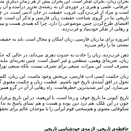
بحران زبان، بحران تفکر است. این بحران بیش از هر زمان دیگری متو
عرفانی، علمی و هنری در حوزه‌ی آن به رشته‌ی تحریر درآمده و آن 
است و مراد از غرب‌زدگی، غروب حقیقت در جان آدمی است. در چن
تاریخی ما در گروی شناخت حقیقت زبان فارسی و تذکر آن است. چون ب
اقتضای طرح‌کردن چنین موضوعی را دارد. چرا که همه‌ی هست و نیس
و رهایی از تفکر خودبنیاد و غرب‌زده.
امروزه برای ما زبان فارسی، زبان امکان و محال است. باید به حقیق
نیستی ما را رقم می‌زند
ذهن غرب‌زده، زبان را حادث به حدوث دهری می‌داند، در حالی که حک
زبان، تجربه‌ای وهمی، سطحی و غیر اصیل است. چنین تجربه‌ای مایه‌
مصرف است. این میراث، منبعی برای تصرف نیست. بلکه منبعی نورانی اس
زبان حکمت انسی ادب فارسی، بن‌بخش وجود ماست. این زبان، کلمات خود
تحول در افق آینده‌ی تاریخ خود باشیم. عظمت زبان و حکمت معنویِ گذ
می‌سازد. این امر شدیدترین خطرهاست. راه رهایی از آن در گرو همین 
تاریخ کنونی ما تاریخ خوف و رجا است. با این‌همه، در این تاریخ پر
چون در این مُلک، هم درد دین بوده و هست و هم تمنای پاسخ به ندای
شکوفایی معنوی و هم‌سخنی قوم ایرانی را با موحدان عالم برای تحقق
حافظه
ی تاریخی، لازمه
ی خودشناسی تاریخی