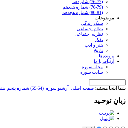
(76-77) شانزدهم
(78-79) شماره هفدهم
(80-81) شماره هجدهم
موضوعات
سبک زندگی
نظام اجتماعی
نظریه اجتماعی
تفکر
هنر و ادب
تاریخ
پرونده‌ها
ارتباط با ما
مجله سوره
سایت سوره
شما اینجا هستید:
صفحه اصلی
آرشیو سوره
(54-55) شماره پنجم
هنر
زبانِ توحـید