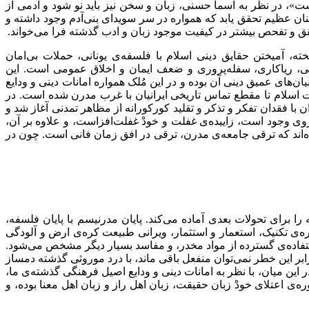
»، در نظر به اسما حسنی، زبان و سخن نیز باید نو شود و آدمی از
ان عظیم تحقق یابد که همواره در سر سویدای بنی‌آدم وجود داشته و
قق و تفحص بیشتر در کیفیت موجود زبان و ادب گذشته فرا می‌‌خواند.
آمیختن حقایق دینی اسلام با فلسفه‌ی یونانی، حملات بی‌امان
وشی، ریاکاری، سفله‌پروری و ضعف ایمان و اخلاق عمومی است. این
‌های عمیق دینی آن بوده و در این مُلک همواره امانات دینی و ودایع
ت اسلام تا مقطع تماس تاریخی ایرانیان با غرب مدرن شده است. در
 فقدان تفکر و تذکر و تقلید کورکورانه از مظاهر تمدنی آغاز شد و
ی وجود است، زاییده‌ی غفلت و خودْ غفلت‌افزاست، و علاوه بر آن،
‌اند که ترقی جامعه‌ی مدرن، ترقی در افق زمان فانی است. چون در
 برای تحولات بعدی آماده می‌کند. پایان مدرنیسم با پایان فلسفه،
ی تکنیک، استعمار و استثمار، ویرانی طبیعت کره‌ی ارض و آلودگی
اده‌ی گسترده از مواد مخدر، و مفاسد بسیار دیگر مشخص می‌شود.
 این خطر نمی‌توان منفعل باقی ماند، با درد موروثی گذشته دمساز
 این میان، با نظر به امانات دینی و ودایع اصیل فرهنگی گذشته‌ی ما،
ه‌ی اعتلای خودْ زبان حقیقت، زبان اهل راز و زبان اهل معنا بوده، و