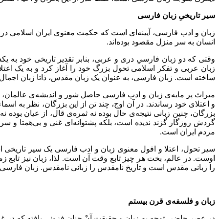
سیر تاریخیِ زبان فارسی
زبان و ادب فارسی، آیینه‌ای است که حکمت معنوی ایران اسلامی در آ
انسان به سر منزل مقصود بوده‌اند.
وقتی که دو زبان فارسیِ دری و عربی، بنابر تقدیر تاریخی خود به یک
زبان عربی و تفکر اسلامی تحول بزرگ خود را آغاز کرد و به یک ا
ساخته است. زبان فارسی، به عنوان یک زبان مقدس، ذاتا زبان اجمال 
میراث پر مایه‌ی زبان و ادب فارسی حاصل شور و اندیشه‌ی عالمان، ع
و اعتلای خود رساندند. در آن اوج، چند تن از این بزرگان، نظر به اس
بزرگان، چنین زبانی نتیجه‌ی حال بوده نه ثمره‌ی قال، از عیان بوده نه از
گردش روزگار گزند ندیده است، بلکه پشتوانه‌ای غنی و بی‌همتا و 
مردم ایران است.
سیر تحول، اعتلا و افول معنوی زبان و ادب فارسی یک سیر تاریخی اس
اوست. در عالم، بخت هر چیز تابع وقت آن است. لذا، زبان نیز تابع ز
را زبانی مقدس است و تاریخ نامقدس را زبانی نامقدس. زبان فارسی ن
زبان و فلسفه
ی قرن بیستم
در عصر حاضر، توجه به زبان و حقیقتِ آنْ چنان فزونی یافته که در غر