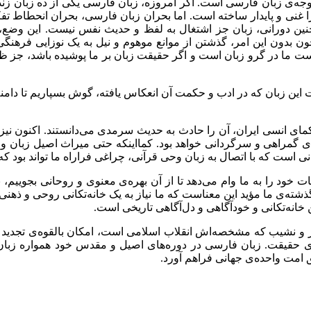
جه‌ی زبان فارسی است. اگر امروزه، زبان فارسی یکی از ده زبان زنده
را غنی و پایدار ساخته است. اما بحران زبان فارسی، بحران انحطاط 
ین دورانی، زبان جز اشتغال به لفظ و حدیث نفس نیست. این وضع
دون این امر، گذشتن از موانع موهوم و نیل به یک نوزایی فرهنگی ام
ت ما در گرو زبان است و اگر حقیقت زبان بر ما پوشیده باشد، جز 
ت این زبان که در ادب و حکمت آن انعکاس یافته، گوش بسپاریم تا دام
مای انسی ایران، آن را حادث به حدیث سرمدی می‌دانستند. اکنون نیز 
ی گمراهی و سرگردانی خواهد بود. کمااینکه حتی میراث اصیل زبان و 
ت که با اتصال به زبان وحی قرآنی، چراغی فراراه ما تواند بود که را
 را به ما وام می‌دهد تا از آن بهره‌ی معنوی و روحانی بجوییم، با 
شته‌ی ما مؤید این معناست که ما نیاز به یک خانه‌تکانی روحی و ذهنی
خانه‌تکانی و خودآگاهی و دل‌آگاهی تاریخی است.
فراز و نشیب که مشخصه‌اش انقلاب اسلامی است، امکان بالقوه‌ی تجدید
 حقیقت. زبان فارسی در دوره‌های اصیل و مقدس خود همواره زبان توحی
 امت واحده‌ی جهانی فراهم آورد.