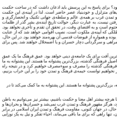
بود؟ برای پاسخ به این پرسش باید اذعان داشت که در ساحت حکمت
ی‌های متزلزل و خودبنیاد عصر حاضر است. لذا در آیینه‌ی این حکمت
گ و تمدن غرب بر همه‌ی عالم و سلطه‌ی جهانی تکنیک و انحصارگری و
ن نیست. به عبارت دیگر، حوالت تاریخ آینده‌ی بشر گذر از ظلمات
توم است و به اقتضایِ وقت، در تحقق آن تقدم و تأخری نخواهد بود.
کی که آیینه‌ی ملکوت است، نصیب اقوامی خواهد شد که از عنایت
ده و همواره از فیوضات قدسی آن بهره‌مند خواهند بود. در این حال،
مراهی و سرگردانی دچار خسران و یا اضمحلال خواهند شد. پس برای
رین آفت برای یک جامعه‌ی دینی خواهد بود. عمق فرهنگ ما یک عمق
صیل فرهنگی گذشته، بزرگ‌ترین پشتوانه ما هستند. این پشتوانه به ما
ایع فرهنگی گذشته را مصرف و سوءمصرف خواهیم کرد و در نتیجه راه
نخواهیم توانست خیمه‌ی فرهنگ و تمدن خود را بر این خراب بزنیم،
زرگ‌ترین پشتوانه ما هستند. این پشتوانه به ما کمک می‌کند تا در
رچه بیشتر اهل معنا و حکمت باشیم، بیشتر نیز می‌توانیم به باطن
 هرگز مقهور فرهنگ و تمدن غرب نمی‌شد و خسران‌ها و بحران‌ها و
ن حال، در جهان کنونی، مقاومت فرهنگ و تمدن ایران اسلامی در برابر
نها راهی که برای ما باقی می‌ماند، احیاء تفکر و نیل به یک نوزایی