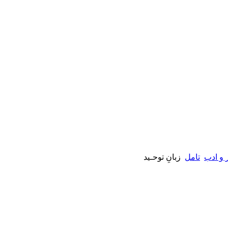
 و ادب
تامل
زبانِ توحـید