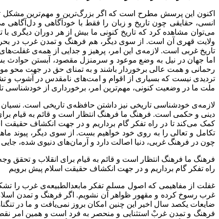
اکنون این پرسش مطرح است که اگر بزرگ‌ترین و مهم‌ترین مشکل تا
انسی، حقایقی چون تاریخ و زبان را فقط با خودآگاهی و دل‌آگاهی می
می‌توان مشاهده کرد که تاریخ کنونی ما بیش از هر دوران دیگری با 
ولایت قهری آن است. از سوی دیگر، هم فرهنگ و تمدن غرب در بحران
تاریخ غربی است. لازمه‌ی این امر، پرهیز و جدایی از همه‌ی غفلت‌ه
اما جهان در نیل به وضع موعود و سرمنزل مقصود، آبستن حوادث ب
رحمانی و همت عالی برخوردار باشند و به تمنای حق در جهت محو موهوم
تردیدی نیست که بسیاری از اقوام و امت‌های نامقدس در آشوب و تش
ملت ما در وضعیت کنونی، مهم‌ترین امر، برخورداری از خودشناسی ت
لازمه‌ی خودشناسی تاریخی نیز داشتن حافظه‌ی تاریخی است. نسیان 
دینی و حکمی است. فرهنگ ما فرهنگ انتظار است و قائم به قیام برای ا
کمک می‌کند تا در راه تفکر گام برداریم و در جهت انکشاف حقیقت ا
تکامل و تعالی را به روی خود خواهیم بست. از سوی دیگر، پیوند ما
چون در فرهنگ غربی، دنیا اصالت دارد و آرمان‌های دنیوی شده، جایی ب
فرهنگ ما فرهنگ انتظار است و قائم به قیام برای انقلاب و تحقق وجه م
راه تفکر گام برداریم و در جهت انکشاف حقیقت اسلام پیش برویم
غفلت از مفاهیمی که اصول مسلم تفکر مابعدالطبیعه‌ی غرب را تشکیل
غرب رسوخ کرده و مقهور ظواهر آن نشویم. اگر فرهنگ و تمدن اسلام
ضایعات یکصد سال اخیر این چنین امکان بروز نمی‌یافت و ما در تنگناه
فرهنگ و تمدن غربْ استثنایی و منحصر به فرد است و همین امر نقطه‌ی 