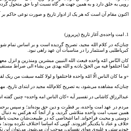
رویی به خلق دارد و به همین جهت هر گاه نسبت او با حق متحول گردد، 
اکنون مقام آن است که هر یک از ادوار تاریخ و صورت نوعی حاکم بر آن‌
1.‌ امت واحده‌ی آغاز تاریخ (پریروز)
چنان‌که در کلام الله مجید، تصریح گردیده است و بر اساس تمام شو
کبریاطلبی و استثمار را در مناسبات آن عهد راهی نبود.
کان النّاس امّه واحده فبعث الله النبیین مبشرین ومنذرین و انزل معهم الک
لما اختلفوا فیه من الحقّ باذنه و الله یهدی من یشاء الی صراط مستقیم
«و ما کان الناس الّا امّه واحده فاختلفوا و لولا کلمه سبقت من ربک لق
چنان‌که مشاهده می‌شود، به تصریح کلام‌الله مجید در ابتدای تاریخ، م
عبدالرزاق کاشانی در تفسیر آیه «کان الناس امه واحده» چنین گفته ا
مردم در عهد امت واحده، بر فطرت و دین حق بوده‌اند؛ و سپس برحسب
همین سبب امت واحده متلاشی گردید، و از آنجا که هرکس به دنبال ج
دوستی و محبت فراخواند. اما اشخاصی که در طبیعت‌شان محبت باطل رس
خلاف و عناد با یکدیگر افزودند. گویی که اساسا اختلاف نکرده بودند؛ 
خودپرستی و غلبه‌ی هوای نفسانی، موجب آن می‌شود. می‌توان این نک