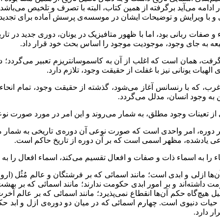
دامه می‌آید برگرفته از همین کتاب، البته با تصرف و تلخیص می‌باشد
 و با ویرایش و توضیحات ایشان در موسسه‌ی پرسش آماده برای تجدید
و صفات ربانی بود، اما با ظهور متافیزیک در یونان، دوری جدید در تا
بیعه به جای وجود، موجودیت موجود را اساس بحث خود قرار داد.
رفت، همان است که اغلب از آن به کاسموسانتریزم تعبیر می‌گردد؛ در 
الهیات یونانی نیز با غفلت از حقیقت وجود، تلازم دارد.
د غرب، که با رنسانس آغاز می‌شود، گذشته از حقیقت وجود، تمام انحا
به وجود انسان، مدلل می‌گردد.
از تعینات وجود مطلق، به شمار می‌روند و این امر در مورد صورت نوعی 
 دوره، امر واحدی است که صورت نوعی آن دوره‌ی تاریخی به شمار م
یادشده، مظهر اسمی است که بر آن دوره از تاریخ حاکم است.
را به اسماء ذات و صفات و افعال تقسیم می‌کند، اسماء افعال را به 
ازلی و ابدی است؛ مانند اسمائی که بر فرشتگان و عالم مُثُل (اروا
ت داشته‌اند و بر امور ابدی حکومت ندارند؛ مانند اسمائی که بر بهشت 
 هیچ‌گاه حکم آن‌ها انقطاع نمی‌پذیرد؛ مانند اسمائی که بر عالم آخ
طاع حیات دنیوی است. چهارم اسمائی که در میان دو دوره‌ی ازل و ابد ح
ر دارد.