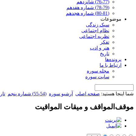
(76-77) شانزدهم
(78-79) شماره هفدهم
(80-81) شماره هجدهم
موضوعات
سبک زندگی
نظام اجتماعی
نظریه اجتماعی
تفکر
هنر و ادب
تاریخ
پرونده‌ها
ارتباط با ما
مجله سوره
سایت سوره
شما اینجا هستید:
صفحه اصلی
آرشیو سوره
(54-55) شماره پنجم
تار
موقف‌المواقف و میقات المواقیت