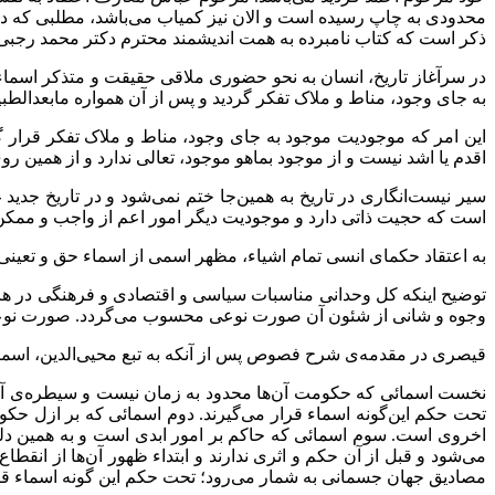
محدودی به چاپ رسیده است و الان نیز کمیاب می‌باشد، مطلبی که در ا
ذکر است که کتاب نامبرده به همت اندیشمند محترم دکتر محمد رجبی
در سرآغاز تاریخ، انسان به نحو حضوری ملاقی حقیقت و متذکر اسماء 
به جای وجود، مناط و ملاک تفکر گردید و پس از آن همواره مابعدالط
این امر که موجودیت موجود به جای وجود، مناط و ملاک تفکر قرار گ
اقدم یا اشد نیست و از موجود بماهو موجود، تعالی ندارد و از همین روی 
سیر نیست‌انگاری در تاریخ به همین‌جا ختم نمی‌شود و در تاریخ جدی
است که حجیت ذاتی دارد و موجودیت دیگر امور اعم از واجب و ممکن 
به اعتقاد حکمای انسی تمام اشیاء، مظهر اسمی از اسماء حق و تعینی 
توضیح اینکه کل وحدانی مناسبات سیاسی و اقتصادی و فرهنگی در هر
وجوه و شانی از شئون آن صورت نوعی محسوب می‌گردد. صورت نوعی 
قیصری در مقدمه‌ی شرح فصوص پس از آنکه به تبع محیی‌الدین، اسماء 
نخست اسمائی که حکومت آن‌ها محدود به زمان نیست و سیطره‌ی آن‌ها 
تحت حکم این‌گونه اسماء قرار می‌گیرند. دوم اسمائی که بر ازل حکوم
اخروی است. سوم اسمائی که حاکم بر امور ابدی است و به همین دلیل
می‌شود و قبل از آن حکم و اثری ندارند و ابتداء ظهور آن‌ها از انق
مصادیق جهان جسمانی به شمار می‌رود؛ تحت حکم این گونه اسماء قرا