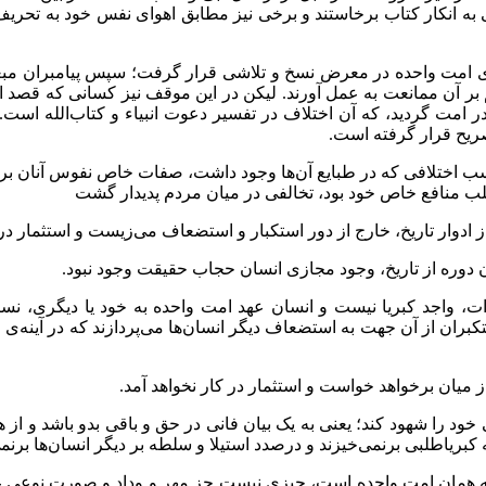
به انکار کتاب برخاستند و برخی نیز مطابق اهوای نفس خود به تحریف آ
امت واحده در معرض نسخ و تلاشی قرار گرفت؛ سپس پیامبران مبعو
آن ممانعت به عمل آورند. لیکن در این موقف نیز کسانی که قصد استکبار
ر امت گردید، که آن اختلاف در تفسیر دعوت انبیاء و کتاب‌الله است
 تصریح قرار گرفته است.
 اختلافی که در طبایع آن‌ها وجود داشت، صفات خاص نفوس آنان بر ایش
لب منافع خاص خود بود، تخالفی در میان مردم پدیدار گشت
ادوار تاریخ، خارج از دور استکبار و استضعاف می‌زیست و استثمار در 
ن دوره از تاریخ، وجود مجازی انسان حجاب حقیقت وجود نبود.
، واجد کبریا نیست و انسان عهد امت واحده به خود یا دیگری، نسبت
کبران از آن جهت به استضعاف دیگر انسان‌ها می‌پردازند که در آینه‌ی
 میان برخواهد خواست و استثمار در کار نخواهد آمد.
خود را شهود کند؛ یعنی به یک بیان فانی در حق و باقی بدو باشد و از
ریاطلبی برنمی‌خیزند و درصدد استیلا و سلطه بر دیگر انسان‌ها برنمی‌
 همان امت واحده است، چیزی نیست جز مهر و وداد و صورت نوعی غرب