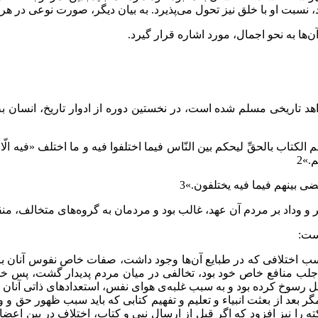
نسبت او با خلق نیز تحول می‌پذیرد. به بیان دیگر، صورت نوعی در هر د
ها به نحو اجمال، مورد اشاره قرار ‌گیرد.
اهد تاریخی مسلم شده است، در نخستین دوره از ادوار تاریخ، انسان
تاب بالحقِّ لیحکم بین النّاس فیما اختلفوا فیه و ما اختلف «فیه الّا الّ
.»2
ضی بینهم فیما فیه یختلفون.»3
هر و وداد بر مردم آن عهد، غالب بود و مردمان به گروه‌های متخالف، م
ست:
 اختلافی که در طبایع آن‌ها وجود داشت، صفات خاص نفوس آنان بر ای
لب منافع خاص خود بود، تخالفی در میان مردم پدیدار گشت، پس خداوند
وخ کرده بود و به سبب غلبه‌ی هوای نفس، استعدادهای ذاتی آنان زای
مگر بعد از بعثت انبیاء و تعلیم و تفهیم کتابی که باید سبب ظهور حق و
ته را نیز افزود که اگر قبل از ارسال نبی و کتاب، اختلاف در بین ا