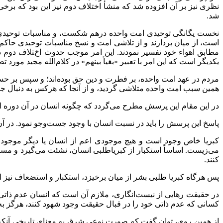
نظری نیز بر آن افزوده شد که منشأ اختلاف دوم نیز این بود که برخی 
شد.
نخست یگانگی توحیدی امت واحده درهم شکست، و مناسبات توحیدی 
است، از میان بردارند و از تلاشی امت و نسخ مناسبات توحیدی حاکم بر 
مطابق اهواء خود تفسیر نمودند. این امر موجب حدوث اختلاف دوم د
یکدیگر است که این امر با تعبیر «بغیاً بینهم» در کلام‌الله مجید مورد
مردم در عهد امت واحده، بر فطرت و دین حق بوده‌اند؛ و سپس بر حسب
همین سبب امت واحده متلاشی گردید، و از آنجا که هرکس به دنبال ج
در این مقام این پرسش مطرح می‌گردد که چگونه انسان در آن دوره از 
پاسخ این پرسش را باید در نسبت انسان با وجود جست‌وجو نمود. در آ
کبریا خاص وجود است و هیچ موجودی اعم از انسان یا دیگر موجودات
می‌زیست. اساساً استکبار از کبریاطلبی انسان، نشئت می‌گیرد و مست
کنند.
پس هرگاه کبریا طلبی بشر از میان برخیزد، استکبار و استضعاف نیز از
در حقیقت رهایی از نیست‌انگاری، ملازم آن است که انسان عدم ذاتی 
کسانی که عدم ذاتی خود را در قبال حقیقت وجود شهود کنند، هرگز به کب
از همین روی، توان گفت که صورت نوعی شرق به معنای تاریخی آنکه