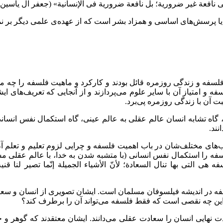
فعة غیر ضروریة؛ بل نافعة ضروریة فی الإنسانیة» (جعفر آل یاسین‏، 1405
پرسش‌های اساسی و همزاد بشر است که از عهده‌ی علمی دیگر بر نمی‌آ
لسفه و زندگی روزمره قائل بودند و کارکرد و ماهیت فلسفه را چه می‌
فه و امتیاز آن با سایر علوم می‌پردازند و از آنجایی که تعریف‌های 
بت آن با زندگی روزمره پی‌برد.
 گاه تشابه انسان عالم عقلی به عالم عینی، گاه استکمال نفس انسانی
نند.
ب‌های مختلف‌شان در باب اهمیت فلسفه و چرایی لزوم تعلیم و تعلم آن
فه را استکمال نفس انسانی (با متشبه شدن به خدا، با عالم عقلی مشاب
هی التی بها تنال السعادة؛ لأنّ الأشیاء الجمیلة إنّما تصیر لنا قنی
فه در اندیشه فیلسوفان مسلمان است. ایشان تصویری از انسان و سعاد
این چه نقصی است که فقط فلسفه می‌تواند آن را برطرف کند؟
 نهایی انسان را سعادت عقلی می‌دانند. ایشان معتقدند كه گوهر و جو