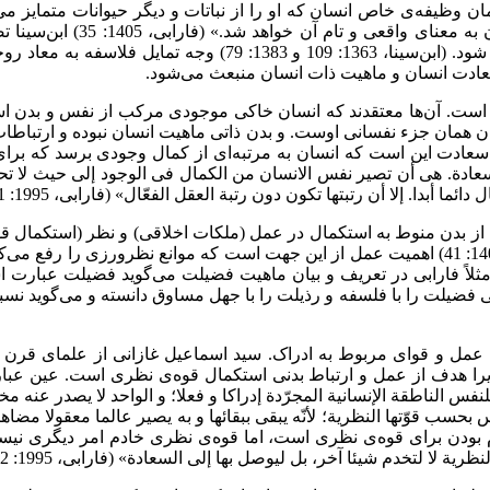
ت. (مطهری، بی تا‏22،ص 480) فلاسفه مسلمان وظیفه‌ی خاص انسان که او را از نباتات و دیگر 
حیات ناطقانه خود توجه نماید
صورت که نفس انسان تبدیل به یک عقل مجرد از ماده و لوازم ماده
عادت انسان و ماهیت ذات انسان منبعث می‌شود.
 است. آن‌ها معتقدند که انسان خاکی موجودی مرکب از نفس و بدن اس
ان جزء نفسانی اوست. و بدن ذاتی ماهیت انسان نبوده و ارتباطات و ن
ه سعادت این است که انسان به مرتبه‌ای از کمال وجودی برسد که برای
ة. هی أن تصیر نفس الانسان من الكمال فی الوجود إلى حیث لا تحتاج
بدا. إلا أن رتبتها تكون دون رتبة العقل الفعّال» (فارابی، 1995: 101)
از بدن منوط به استکمال در عمل (ملکات اخلاقی) و نظر (استکمال 
خادم است و ارزش استقلالی ندارد. (فارابی، 1995: 102 و ابن‌سینا، 1404: 41) اهمیت عمل از این جهت
لاً فارابی در تعریف و بیان ماهیت فضیلت می‌گوید فضیلت عبارت ا
ز حاکم نمودن قوه‌ی شهوت. (فارابی، 1405: 36) وى حتی فضیلت را با فلسفه و رذیلت را با جهل 
 به عمل و قوای مربوط به ادراک. سید اسماعیل غازانی از علمای ق
یرا هدف از عمل و ارتباط بدنی استکمال قوه‌ی نظری است. عین عبا
فس الناطقة الإنسانیة المجرّدة إدراكا و فعلا؛ و الواحد لا یصدر عنه مختل
 بودن برای قوه‌ی نظری است، اما قوه‌ی نظری خادم امر دیگری نیس
 لا لتخدم شیئا آخر، بل لیوصل بها إلى السعادة» (فارابی، 1995: 102)