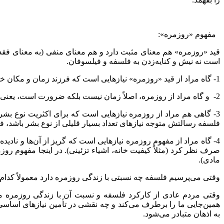
مفهوم «روزمره»:
قید «روزمره» هم معنای مثبت دارد و هم معنای منفی (به معنای فقدا
است نه نیش و کنایه‌زدن به فلسفه و فیلسوفان.
1- گاه مراد از قید «روزمره» نیازهایی است که فرزند زمان و مکان خاصی هستند (مثلاً مشکلات اقتصادی، سیاسی و اجتماعی کنونی جامعه یا فرد مشخص) و در گذشته و آینده وجود ندارند.
2- و گاه مراد از روزمره، اصلاً زمان نیست بلکه ضرورت است، یعنی نیازهایی که مختص به زمان و مکان خاصی نیستند و همواره همزاد و همراه نوع بشر بوده و متعلق به همه‌ی زمان‌ها و مکان‌ها هستند.
3- گاهی هم مراد از روزمره نیازهایی است که برای اکثریت نوع 
فلسفه رسالتش متوجه نیازهای تعداد بسیار قلیلی از نوع بشر باشد، ف
4- گاه مراد از مفهوم روزمره نیازهایی است که گریز از آن‌ها و ناد
صرف نظر کرد (مثلاً کیفیت خانه، اشیاء تزئینی). در اینجا مفهوم رو
مادی).
وقتی می‌پرسیم فلسفه چه نسبتی با زندگی روزمره دارد معمولاً کدام
وقتی مردم عادی از کارکرد فلسفه و نسبت آن با زندگی روزمره می‌پر
همین‌جایی ما را برطرف می‌کند و چه نقشی در تأمین نیازهای اساسی 
به اذهان متبادر می‌شود.