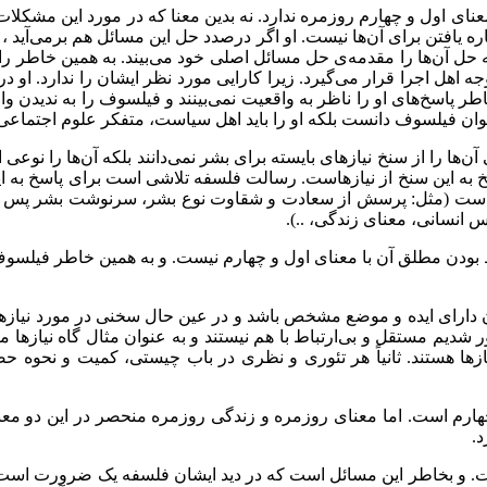
ای اول و چهارم روزمره ندارد. نه بدین معنا که در مورد این مشکلات و
 یافتن برای آن‌ها نیست. او اگر درصدد حل این مسائل هم برمی‌آید ، 
حل آن‌ها را مقدمه‌ی حل مسائل اصلی خود می‌بیند. به همین خاطر راه‌کا
 اهل اجرا قرار می‌گیرد. زیرا کارایی مورد نظر ایشان را ندارد. او د
اطر پاسخ‌های او را ناظر به واقعیت نمی‌بینند و فیلسوف را به ندیدن
وان فیلسوف دانست بلکه او را باید اهل سیاست، متفکر علوم اجتماعی، 
‌ها را از سنخ نیازهای بایسته برای بشر نمی‌دانند بلکه آن‌ها را نوعی ا
به این سنخ از نیازهاست. رسالت فلسفه تلاشی است برای پاسخ به ای
‌ها است (مثل: پرسش از سعادت و شقاوت نوع بشر، سرنوشت بشر پس از
انسانی، معنای زندگی، ..).
اط بودن مطلق آن با معنای اول و چهارم نیست. و به همین خاطر فیلس
 دارای ایده و موضع مشخص باشد و در عین حال سخنی در مورد نیازهای 
ادآور شدیم مستقل و بی‌ارتباط با هم نیستند و به عنوان مثال گاه نی
زها هستند. ثانیاً هر تئوری و نظری در باب چیستی، کمیت و نحوه حص
 چهارم است. اما معنای روزمره و زندگی روزمره منحصر در این دو معن
د.
 و بخاطر این مسائل است که در دید ایشان فلسفه یک ضرورت است نه