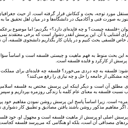
ستقل مورد توجه، بحث و کنکاش قرار گرفته است. از حیث جغرافیا
 هنوز به صورت فنی و آکادمیک در دانشگاه‌ها و در میان اهل تحقیق ما
 عنوان «فلسفه چیست؟ و چه فایده‌ای دارد؟» بگردیم؛ اما موضوع برعک
آشنایی با آن. این پرسش آنقدر دشوار است که برخی معتقدند نمی‌توان 
لسفی بحث کنیم و در پایان کار بگذاریم دانشجوی فلسفه، آن نوع اند
ین بحث منوط به فهم ماهیت و چیستی فلسفه است و اساساً سؤال ا
پرسش از کارکرد و فایده فلسفه است.
ود: فلسفه به چه دردی می‌خورد؟ فلسفه چه فایده‌ای برای مملکت دارد
ه مشکلی از جامعه را حل و چه نیازی را رفع می‌کنند؟
نای مطلق آن است و دیگر اینکه این پرسش مختص به فلسفه اسلامی 
 باب نسبت فلسفه به معنای عام کلمه با زندگی روزمره بپردازیم و سپ
مره» است. زیرا اساساً پاسخ این پرسش روشن نمودن مفاهیم خود پ
 اگر مفاهیم مذکور روشن باشند یافتن مصادیق و تطبیق کار دشواری
قع پرسش اصلی او پرسش از ماهیت فلسفه است و مجهول او، خود فلسف
کارکردهای مصداقی آن است، بلکه او هنگامی که می‌پرسد فلسفه کجاس