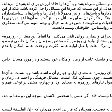
 مسائل نمی‌اندیشد و یا آن‌ها را فاقد ارزش برای اندیشیدن می‌داند،
هدف او این نیست که صرفاً این مسائل را حل کرده باشد. بلکه از این
رها و پاسخ‌های او نیز معمولاً با راه‌کارها و پاسخ‌های سیاستمداران
ر هنگام فکر کردن به این مسائل و پاسخ گفتن به آن‌ها افق دورتری را
 واقعیات و سکونت داشتن در عالم خیال و توهم متهم می‌کنند. متفکری
روانشناس، حقوقدان و....... دانست.
نحراف و بیماری روانی تلقی می‌کنند. اما اتفاقاً این معنا از «روزمره»
ن سنخ از نیازهای روزمره که مختص به زمان و مکان خاصی نبوده و
 مرگ، علت یا علل اولیه عالم، کثرت و وحدت عالم، امکان یا عدم
وف و فلسفه غایب از زمان و مکان خود نیستند و در مورد مسائل خاص
روزمره به معنای اول و چهارم آن نداشته باشد و یا نسبت به آن‌ها
ازها معیشتی چون مسکن، غذا، امنیت، مسائل فرهنگی و اجتماعی زمان و
ول نیازهای روزمره به معنای اول و چهارم، مبتنی بر نوعی فهم و
ا نیست. فلذا اگر علمی یا شخصی تلاشش متوجه این دو معنا نباشد،
 فضیلت. همچنان که فارابی اعلام می‌دارد که «إنّ الفلسفة لیست