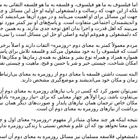
اما فیلسوف به ما هو فیلسوف، و فلسفه به ما هو فلسفه التفاتی به معن
بلکه از این جهت که رسالت و دلمشغولی اولیه او حل این مسائل و چاره
جهت این مسائل برای او اهمیت می‌یابند و در مورد آن‌ها می‌اندیشد که 
و اندیشمندان اجتماعی متفاوت است. و پاسخ‌های او نیز کمتر مورد توجه
می‌بیند که اهل قدرت و اجرا بدان افق توجه جدی ندارند. و به همین خ
که دلمشغولی و هم‌وغم اولیه و اصلی او حل این مسائل است را نمی‌ت
مردم معمولاً کمتر به معنای دوم «روزمره» التفات دارند و اصلاً برخی آن
است که فیلسوف را به خود مشغول می‌کند و فلسفه تلاش برای پاسخ 
همواره همزاد و همراه نوع بشر و متعلق به همه‌ی زمان‌ها و مکان
امکان شناخت، چیستی خیر و شر یا حسن و قبح، ماهیت و چیستی نفس 
البته نسبت داشتن فلسفه با معنای دوم از روزمره به معنای بی‌ارتب
زمان و مکان خود می‌اندیشند و موضع‌گیری مشخص دارند.
نمی‌توان تصور کرد که کسی در باب نیازهای روزمره به معنای دوم آن
بی‌تفاوت باشد، زیرا اولاً هر چهار معنایی که برای «نیاز روزمره» ی
مکان خاص ترجمان همان نیازهای پایدار و صورت‌های دیگر همان نیا
برداشت از نیازهای روزمره به معنای دوم آن است.
نتیجه اینکه هر چند معنای متبادر از مفهوم «روزمره» معنای اول و
بدین معنا نخواهد بود که آن علم و شخص نسبتی با زندگی روزمره ندار
دلمشغولی فلاسفه مسلمان نیز مسائل روزمره به معنای دوم آن است.