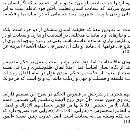
حیوانات متمایز می‌سازد را حیات ناطقه او می‌دانند. و بر این عقیده‌اند که اگر انسان به
 به برترین لذت رسیده و مصداق انسان به معنای واقعی و تام آن خواهد شد.» (فارابی، 1405: 35) ابن‌سینا تصریح می‌کند که سعادت انسان فعلیت یافتن قوه عاقله است به این
 شود. (ابن‌سینا، 1363: 109 و 1383: 79) وجه تمایل فلاسفه به معاد روحانی و نفی یا پست شمردن معاد جسمانی که در لسان تمام فلاسفه
ت اما نه بدین معنا که حقیقت انسان متشکل از دو جزء است. بلکه
یازهای او با مادیات مدخلیتی در انسانیت او ندارد. و سعادت او در
 بقایش نیازی به ماده نداشته باشد، یعنی در زمره موجودات بری از
 فی قوامها إلى مادة، و ذلك أن تصیر فی جملة الأشیاء البریئة عن
قوه‌ی عاقله) است اما نقش نظر بیشتر است و عمل در حکم مقدمه و
 است که موانع نظرورزی را رفع می‌کند. از نگاه ایشان اساساً عمل (مثلاً انفاق، ظلم‌ستیزی و ...) فی نفسه
ست از تبعیت از حکمت و حاکم نمودن عقل در تمام افعال و رذیلت
مساوق دانسته و مى‌گوید نسبت فلسفه و فضیلت و جهل و رذیلت مانند آب و یخ است که هر دو یک
رن نهم هجری در شرحش بر فصوص الحکم در شرح این تقسیم فارابی
رت وی چنین است :«إنّ قوى روح الإنسان تنقسم إلى قسمین: قسم
فان إلّا من حیثیتین؛ فلا بدّ لها من قوّتین یحصل بهما الإدراك و العمل.
و العمل مقصود بالتبع؛ لأنّ المقصود من العلاقة البدنیة استكمال النفس بحسب قوّتها النظریة؛ لأنّه یبقى ببقائها و به یصیر عالما معقولا مضاهیا للعالم المحسوس.» (غازانی، 1381: 129) فارابی خود تصریح دارد که
ت بلکه وسیله نیل به سعادت است. اصل عبارت چنین است: «القوه