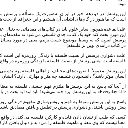
نبود.
این پرسش در دو دهه اخیر در ایران به‌صورت یک مسأله و پرسش م
است که ما هنوز در گام‌های ابتدایی آن هستیم و این جغرافیا از بحث
علی‌القاعده همچون سایر علوم باید در کتاب‌های مقدماتی به دنبال
این مورد بحث کند خود یک کتاب جدی فلسفی می‌شود نه مقدمه‌ای برای 
پرسش آنست که به وسط موضوع جست بزنیم، یعنی در مورد مسائل خاص ف
در کتاب درآمدی نوین بر فلسفه)
علت دشواری پرسش از نسبت فلسفه با زندگی روزمره این است که ا
فلسفه است. یعنی پرسش از نسبت فلسفه با زندگی روزمره در واقع 
این پرسش معمولاً با صورت‌های مختلف از اهالی فلسفه پرسیده می‌ش
انسان موثر باشد؟ دانشجویان فلسفه چه هنر و مهارتی دارند؟ ایشان چ
از آنجا که پاسخ به این پرسش‌ها ملتزم فهم چیستی فلسفه به مع
Everyday Life
» به این پرسش پرداخته می‌شود؛ باید ابتدا به بحث در
پاسخ به این پرسش منوط به فهم و روشن‌سازی مفهوم «زندگی روز
پیش روشن باشند، و دشواری پرسش در تطبیق و یافتن مصادیق باشد.
کسی که طلب از نشان دادن فایده و کارکرد فلسفه می‌کند، در وا
معنا نیست که وی معنا و ماهیت فلسفه را می‌داند و دنبال یافتن 
را بفهمد.