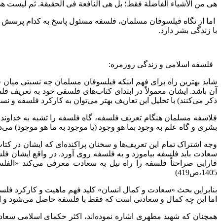
هی من الأشیاء الفاضلة فقط؛ بل هی النافعة فی الحقیقة. ثم لیست هی نا
اما از نگاه فیلسوفان مسلمان، فلسفه مسئول پاسخ به کدام پرسش یا 
با زندگی بشر دارد.
فلسفه اسلامی و زندگی روزمره:
شاید بهترین راه برای فهم اینکه فیلسوفان مسلمان چه نسبتی میان ف
آن باشد. ایشان معمولاً در ابتدای کتاب‌های فلسفی خود به تعریف فلس
ذکر می‌کنند) با تحلیل این تعاریف بهتر می‌توان به کارکرد فلسفه و نس
فلاسفه مسلمان هنگام تعریف فلسفه، گاه فلسفه را تشبه به خداوند،
بشری و گاه علم به وجود بما هو وجود (یا موجود به ما هو موجود) می‌دا
وجه اشتراک تمام این تعریف‌ها و سخنان پراکنده‌ای که ایشان در کتا
سعادت باید فلسفه بیاموزد و به فلسفه روی آورد. در واقع ایشان فلس
فارابی صراحتاً فلسفه را راه نیل به سعادت معرفی می‌کند «الفلسفه 
1405،ص419)
بنابراین بحث «سعادت و کمال انسان» کلید فهم ماهیت و کارکرد فلس
اما این چه کمال و سعادتی است که فقط با فلسفه حاصل می‌شود و 
همچنان که شهید مطهری اشاره نموده‌اند، اکثر حکمای اسلامی سعادت