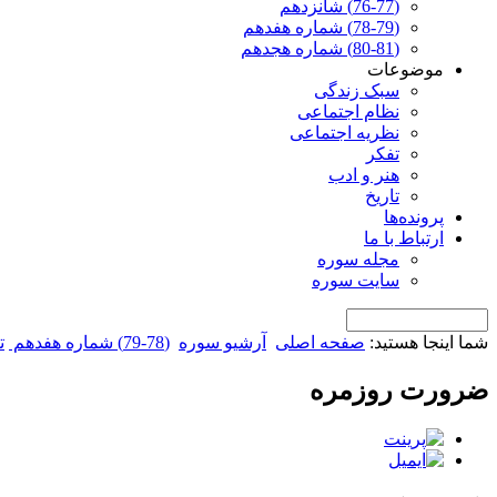
(76-77) شانزدهم
(78-79) شماره هفدهم
(80-81) شماره هجدهم
موضوعات
سبک زندگی
نظام اجتماعی
نظریه اجتماعی
تفکر
هنر و ادب
تاریخ
پرونده‌ها
ارتباط با ما
مجله سوره
سایت سوره
شما اینجا هستید:
صفحه اصلی
آرشیو سوره
(78-79) شماره هفدهم
ت
ضرورت روزمره