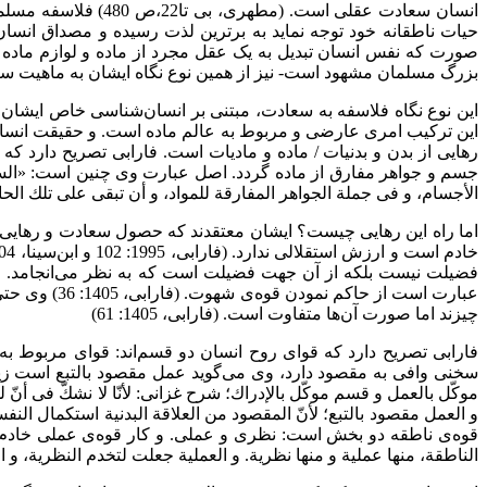
انسان سعادت عقلى اس
بزرگ مسلمان مشهود است- نیز از همین نوع نگاه ایشان به ماهیت س
این نوع نگاه فلاسفه به سعادت، مبتنی بر انسان‌شناسی خاص ایشان
این ترکیب امری عارضی و مربوط به عالم ماده است. و حقیقت انسان هم
رهایی از بدن و بدنیات / ماده و مادیات است. فارابی تصریح دارد ک
جسم و جواهر مفارق از ماده گردد. اصل عبارت وی چنین است: «السعاد
الأجسام، و فی جملة الجواهر المفارقة للمواد، و أن تبقى على تلك الحال دائما أ
اما راه این رهایی چیست؟ ایشان معتقدند که حصول سعادت و رهایی 
فضیلت نیست بلکه از آن جهت فضیلت است که به نظر می‌انجامد. مث
عبارت است ا
چیزند اما صورت آن‌ها متفاوت است. (فارابی، 1405: 61)
فارابی تصریح دارد که قوای روح انسان دو قسم‌اند: قوای مربوط
سخنی وافی به مقصود دارد، وی می‌گوید عمل مقصود بالتبع است ز
موكّل بالعمل و قسم موكّل بالإدراك؛ شرح غزانی: لأنّا لا نشكّ فی أنّ للن
قوه‌ی ناطقه دو بخش است: نظری و عملی. و کار قوه‌ی عملی خادم
الناطقة، منها عملیة و منها نظریة. و العملیة جعلت لتخدم النظریة، و النظریة