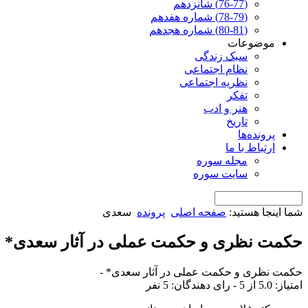
(76-77) شانزدهم
(78-79) شماره هفدهم
(80-81) شماره هجدهم
موضوعات
سبک زندگی
نظام اجتماعی
نظریه اجتماعی
تفکر
هنر و ادب
تاریخ
پرونده‌ها
ارتباط با ما
مجله سوره
سایت سوره
شما اینجا هستید:
صفحه اصلی
پرونده
سعدی
حكمت نظری و حكمت عملی در آثار سعدی*
حكمت نظری و حكمت عملی در آثار سعدی*
-
امتياز:
5.0
از 5 - رای دهندگان:
5
نفر