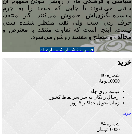
سیاسی و فرهنگی ما، از روشن نبودن مفهوم آن
ناشی می‌شود؛ تا جایی که منتقد را به جرم
مفسده‌انگیزی‌اش خاموش می‌کنند. کار منتقد،
حرف زدن است ولی نقد، منتظر شنیده شدن
نیست. اینجا است که تفاوت منتقد با معترض و
مخالف و مصلح و مفسد روشن می‌شود.
خبــر انـتـشــار شـمــاره 21
خرید
شماره 86
10000
تومان
قیمت روی جلد
ارسال رایگان به سراسر نقاط کشور
زمان تحویل حداکثر 5 روز
خرید
شماره 84
10000
تومان