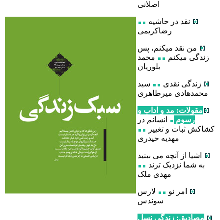
اصلانی
نقد در حاشیه
رضاکریمی
من نقد میکنم، پس
زندگی میکنم
محمد
بلوریان
زندگی نقدی
سید
محمدهادی میرطاهری
مقولات: مد و آداب و
رسوم
انسانم در
کشاکش ثبات و تغییر
مهدیه حیدری
اشیا از آنچه می بینید
به شما نزدیک ترند
مهدی ملک
امر نو
لارس
سوندس
مصادیق: زندگی نسل