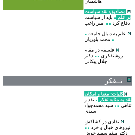
هاشمیان
مصادیق: نقد سیاست
بر علم
باید از سیاست
دفاع کرد
امیر راغب
علم به دنبال جامعه
محمد بلوریان
فلسفه در مقام
روشنفکری
دکتر
جلال پیکانی
تــفکر
کلیات: معنا و امکان
نقد به مثابه تفکر
نقد و
تناهی
سید محمدجواد
سیدی
نقادی در کشاکش
نیروهای خیال و خرد
دکتر میثم سفید خوش