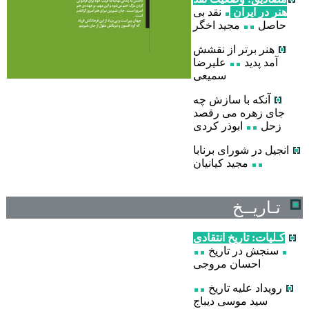
هنر در ایران
نقد بی
حاصل
مجید اخگر
هنر برتر از نقشش
آمد پدید
علیرضا
سمیعی
آنکه با سازش چه
جای زهره می رقصد
زحل
ابوذر کردی
انجیل در شورای برنابا
مجید کیانیان
تـاریــخ
کـلیات: تاریخ انتقادی
سنجش در تاریخ
احسان مروجی
رویداد علیه تاریخ
سید موسی دیباج