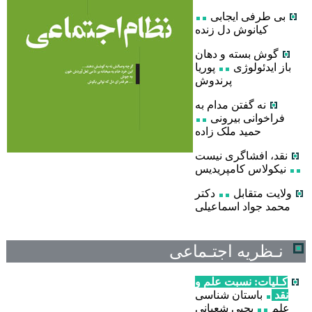
بی طرفی ایجابی
کیانوش دل زنده
گوش بسته و دهان
باز ایدئولوژی
پوریا
پرندوش
نه گفتن مدام به
فراخوانی بیرونی
حمید ملک زاده
نقد، افشاگری نیست
نیکولاس کامپریدیس
ولایت متقابل
دکتر
محمد جواد اسماعیلی
نـظریه اجتـماعی
کـلیات: نسبت علم و
نقد
باستان شناسی
علم
یحیی شعبانی