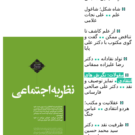
شاه شکل؛ شاغول
علم
علی نجات
غلامی
از علم کاشف تا
تناقض ممکن
گفت و
گوی مکتوب با دکتر علی
پایا
تولد نقادانه
دکتر
رضا علیزاده ممقانی
مقولات: نگرش های
انتقادی
تمایز توصیف و
نقد
دکتر علی صالحی
فارسانی
عقلانیت و مکتب؛
هردو انتقادی
عباس
جنگ
ظرفیت نقد
دکتر
سید محمد حسین