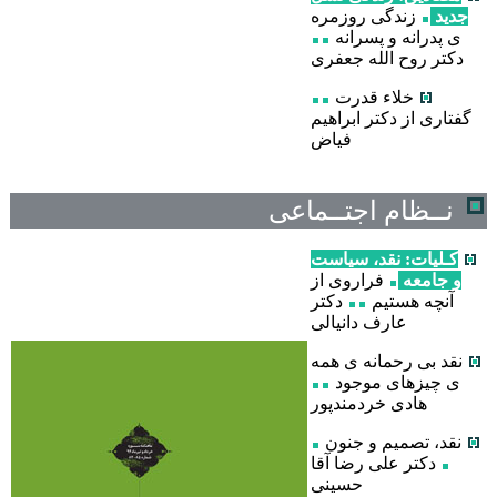
جدید
زندگی روزمره
ی پدرانه و پسرانه
دکتر روح الله جعفری
خلاء قدرت
گفتاری از دکتر ابراهیم
فیاض
نــظام اجتــماعی
کـلیات: نقد، سیاست
و جامعه
فراروی از
آنچه هستیم
دکتر
عارف دانیالی
نقد بی رحمانه ی همه
ی چیزهای موجود
هادی خردمندپور
نقد، تصمیم و جنون
دکتر علی رضا آقا
حسینی