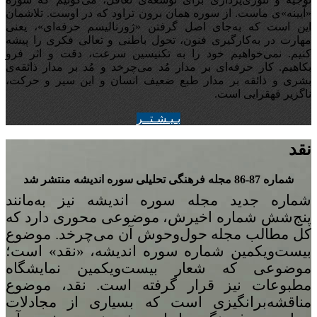
«آیینه‌»ی ماست. از سوره همان برون تراود که در اوست. تلاشمان
این است که به‌جای اصل گرفتن «ژورنالیسم حرفه‌ای»، یعنی
مهارت در به‌کارگیری فنون، تحول باطنی و تعالی فکری را پیشه
کنیم. نمی‌خواهیم خود را به تکنیسین سرعت، دقت و اثر فرو
بکاهیم. کار حرفه‌ای بر مدار مُد می‌چرخد و مُد بر مدار ذائقه‌ی
بشری و ذائقه بر مدار طبع ضعیف انسان و این سیر و حرکت،
ناگزیر قهقرایی است.
بـيـشـتــر
نقد
شماره 87-86 مجله‌ فرهنگی تحلیلی سوره‌ اندیشه منتشر شد
شماره‌ جدید مجله سوره اندیشه نیز به‌مانند
پنج
شش شماره‌ اخیرش، موضوعی محوری دارد که
کل مطالب مجله حول‌وحوش آن می‌چرخد. موضوع
بیست‌ویکمین شماره‌ سوره‌ اندیشه، «نقد» است؛
موضوعی که شعار بیست‌ویکمین نمایشگاه
مطبوعات نیز قرار گرفته است. نقد، موضوع
مناقشه‌برانگیزی است که بسیاری از مجادلات