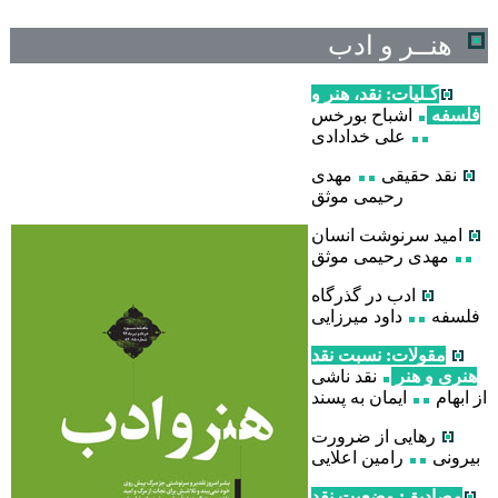
هنــر و ادب
کـلیات: نقد، هنر و
فلسفه
اشباح بورخس
علی خدادادی
نقد حقیقی
مهدی
رحیمی موثق
امید سرنوشت انسان
مهدی رحیمی موثق
ادب در گذرگاه
فلسفه
داود میرزایی
مقولات: نسبت نقد
هنری و هنر
نقد ناشی
از ابهام
ایمان به پسند
رهایی از ضرورت
بیرونی
رامین اعلایی
مصادیق: وضعیت نقد