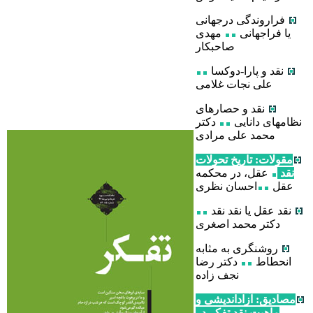
فراروندگی درجهانی
یا فراجهانی
مهدی
صاحبکار
نقد و پارا-دوکسا
علی نجات غلامی
نقد و حصارهای
نظامهای دانایی
دکتر
محمد علی مرادی
مقولات: تاریخ تحولات
نقد
عقل، در محکمه
عقل
احسان نظری
نقد عقل یا نقد نقد
دکتر محمد اصغری
روشنگری به مثابه
انحطاط
دکتر رضا
نجف زاده
مصادیق: آزاداندیشی و
ماهیت نقد تفکر در