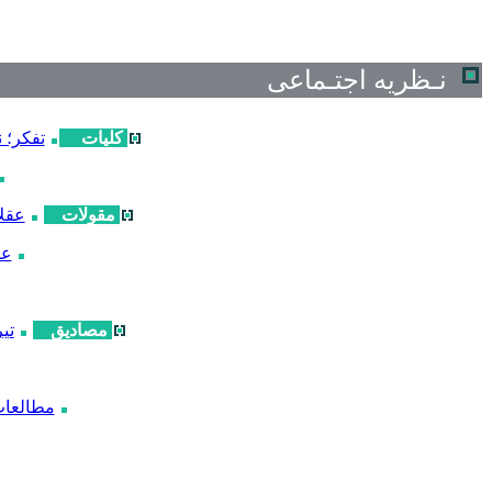
نـظریه اجتـماعی
کلیات
تفکر؛ ن
مقولات
عقلا
عق
مصادیق
تی
مطالعا