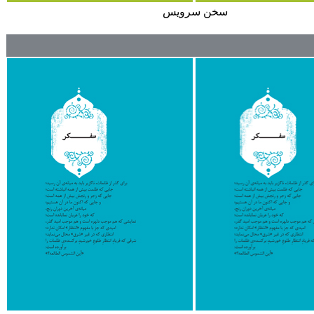
سخن سرويس