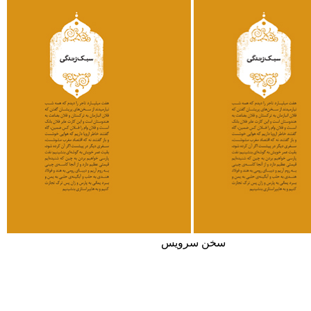
سخن سرويس