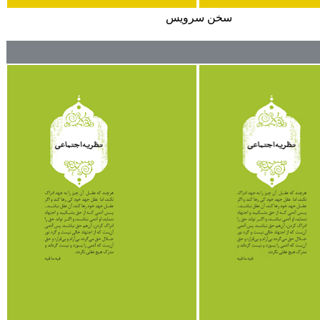
سخن سرويس