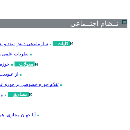
نــظام اجتــماعی
کلیات
سازماندهی دانش: نقد و تح
نظریات علمی و 
مقولات
حوزه
از عبودیت
تقدّم حوزه خصوصی بر حوزه عم
مصادیق
وا
آیا جهان مجازی، هم