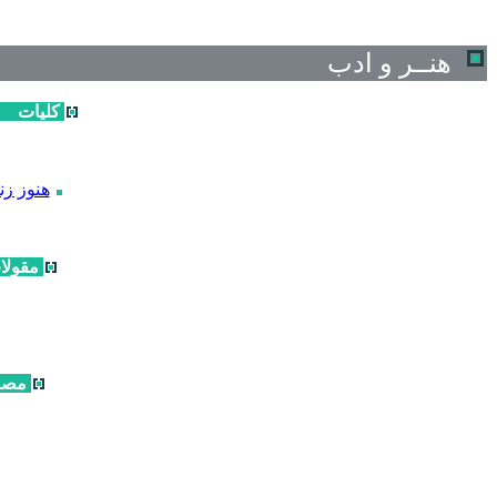
هنــر و ادب
کلیات
هنوز زن
مقولا
مصا