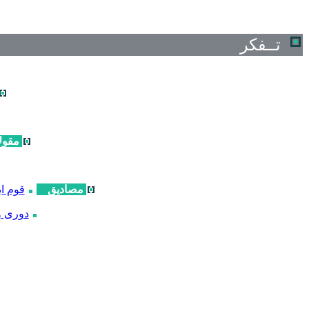
تــفکر
مقول
مصادیق
قوم ا
دوری و