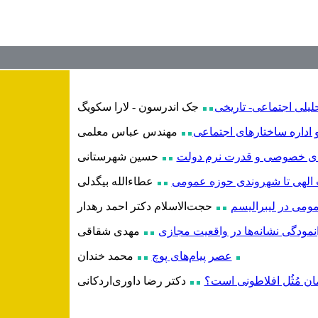
لیلی اجتماعی- تاریخی
جک اندرسون - لارا سکویگ
اداره ساختارهای اجتماعی
مهندس عباس معلمی
‌ی خصوصی و قدرت نرم دولت
حسین شهرستانی
 الهی تا شهروندی حوزه عمومی
عطاء
الله بیگدلی
ومی در لیبرالیسم
حجت
الاسلام دکتر احمد رهدار
نمودگی نشانه‌ها در واقعیت مجازی
مهدی شقاقی
عصر پیام‌های پوچ
محمد خندان
ان مُثُل افلاطونی است؟
دكتر رضا داوری‌اردكانی