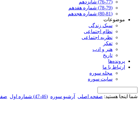
(76-77) شانزدهم
(78-79) شماره هفدهم
(80-81) شماره هجدهم
موضوعات
سبک زندگی
نظام اجتماعی
نظریه اجتماعی
تفکر
هنر و ادب
تاریخ
پرونده‌ها
ارتباط با ما
مجله سوره
سایت سوره
شما اینجا هستید:
صفحه اصلی
آرشیو سوره
(46-47) شماره اول
صفح