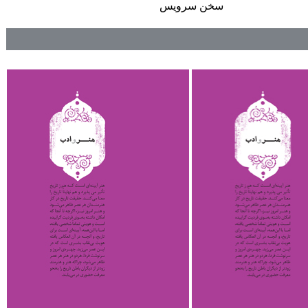
سخن سرويس