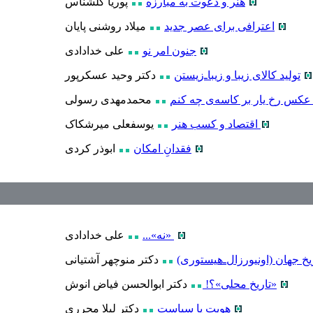
هنر و دعوت به مبارزه
پوریا گلشناس
اعترافی برای عصر جدید
میلاد روشنی پایان
جنون امر نو
علی خدادادی
تولید کالای زیبا و زیباـ‌زیستن
دکتر وحید عسکرپور
عکس رخ یار بر کاسه‌ی چه کنم
محمدمهدی رسولی
اقتصاد و کسب هنر
یوسفعلی میرشکاک
فقدانِ امکان
ابوذر کردی
«نه»...
علی خدادادی
خ جهان (اونیورزال‌ـ‌هیستوری)
دکتر منوچهر آشتیانی
«تاریخ محلی»؟!
دکتر ابوالحسن فیاض انوش
هویت یا سیاست
دکتر لیلا محرری