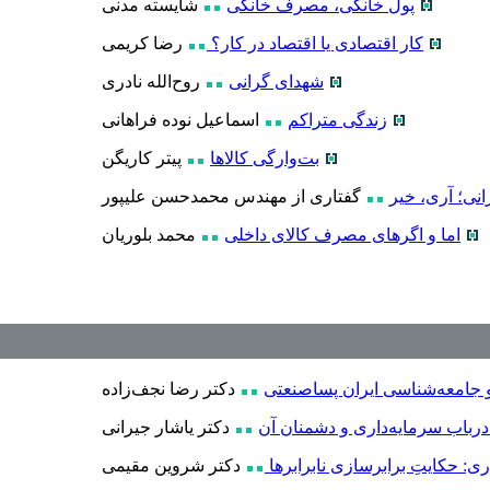
پول خانگی، مصرف خانگی
شایسته مدنی
کار اقتصادی یا اقتصاد در کار؟
رضا کریمی
شهدای گرانی
روح‌الله نادری
زندگی متراکم
اسماعیل نوده فراهانی
بت‌وارگی کالاها
پیتر کاریگن
رانی؛ آری، خیر
گفتاری از مهندس محمدحسن علیپور
اما و اگرهای مصرف کالای داخلی
محمد بلوریان
و جامعه‌شناسی ایران پساصنعتی
دکتر رضا نجف‌زاده
درباب سرمایه‌داری و دشمنان آن
دکتر یاشار جیرانی
ری: حکایتِ برابرسازی نابرابرها
دکتر شروین مقیمی