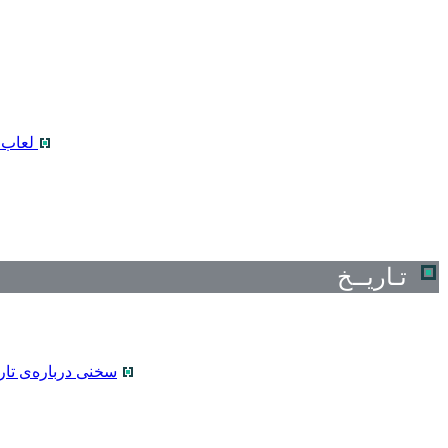
لعاب 
تـاریــخ
سخنی درباره‌ی تاری