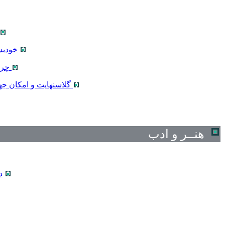
خودبس
چرخ
گلاسنهایت و امکان ج
هنــر و ادب
د