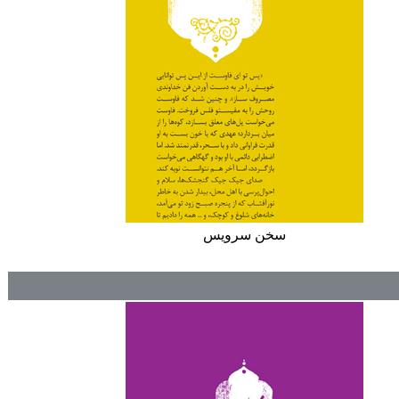
سخن سرويس