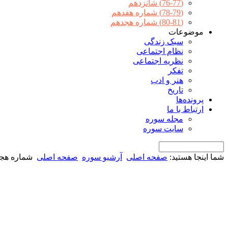
(76-77) شانزدهم
(78-79) شماره هفدهم
(80-81) شماره هجدهم
موضوعات
سبک زندگی
نظام اجتماعی
نظریه اجتماعی
تفکر
هنر و ادب
تاریخ
پرونده‌ها
ارتباط با ما
مجله سوره
سایت سوره
شما اینجا هستید:
صفحه اصلی
آرشیو سوره
صفحه اصلی
شماره هج