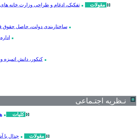
مقولات
تفکیک، ادغام و طراحی وزارت خانه های ج
ساختاربندی دولت، حاصل حقوق ف
اداره
کنکور، دانش اتمیزه و
نـظریه اجتـماعی
کلیات
ه
مقولات
جدال با آ