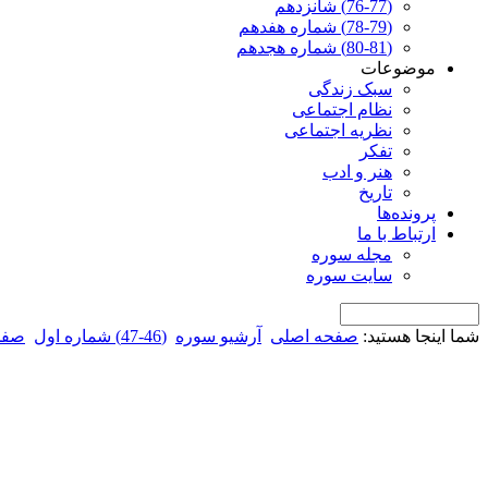
(76-77) شانزدهم
(78-79) شماره هفدهم
(80-81) شماره هجدهم
موضوعات
سبک زندگی
نظام اجتماعی
نظریه اجتماعی
تفکر
هنر و ادب
تاریخ
پرونده‌ها
ارتباط با ما
مجله سوره
سایت سوره
شما اینجا هستید:
صفحه اصلی
آرشیو سوره
(46-47) شماره اول
صفح