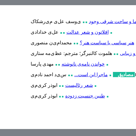
ما و ساحت شرقی وجود
ی
وسف عل
ی
م
ی
رشکاک
افلاتون و شعر عدالت
عل
ی
خداداد
ی
هنر سیاسی یا سیاست هنر؟
محمدام
ی
ن منصور
ی
و زیبایی
هلموت کالنبرگر؛ مترجم: عظ
ی
مه ستار
ی
خواندن نامه‌ی نانوشته
مهد
ی
پارسا
مصادیق
ماجرا این است...
س
ی
د احمد نادم
ی
شعر رئالیست
ابوذر کر
ی
م
ی
طنین جنسیت زدوده
ابوذر کر
ی
م
ی