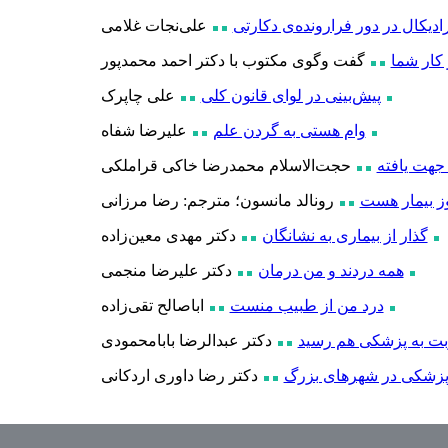
دیکال در دور فرارونده‌ی دکارتی
علی
نجات غلامی
 کار شما
گفت وگوی مکتوب با دکتر احمد محمدپور
پیش‌بینی در لوای قانون کلی
علی چاپرک
وام هستی به گردن علم
علیرضا شفاه
 جهت یافته
حجت
الاسلام محمدرضا خاکی قراملکی
ز بیمار هست
رونالد مانسون؛ مترجم: رضا مرزانی
گذار از بیماری به نشانگان
دکتر مهدی معین
زاده
همه دردند و من درمان
دکتر علیرضا منجمی
درد من از طبیب منست
اباصالح تقی
زاده
بت به پزشکی هم رسید
دکتر عبدالرضا بابامحمودی
زشکی در شهرهای بزرگ
دکتر رضا داوری اردکانی