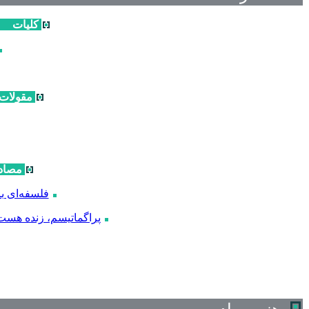
کلیات
مقولات
مصاد
فلسفه‌ای ب
پراگماتیسم، زنده هست 