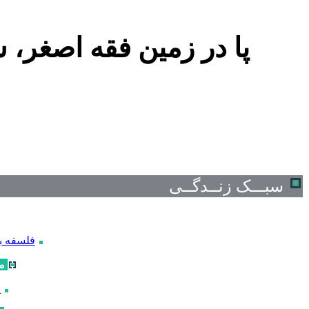
پا در زمین فقه اصغر، 
سبـــک زنــدگــی
فلسفه ب
م
پ