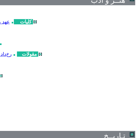
هنــر و ادب
کلیات
عهد 
مقولات
رخ‌داد 
تـاریــخ