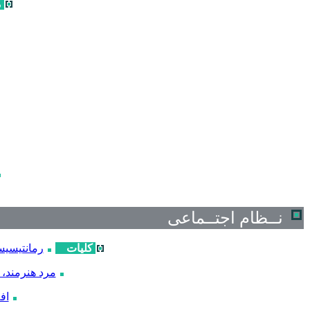
م
نــظام اجتــماعی
کلیات
رمانتیسی
مرد هنرمند،
اف