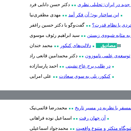
دید در ایران: تحلیلی نظری
دکتر حسن دانایی فرد
این ساختار بود؛ آن فکر آمد
مهدی مظفری
نیا
ردی یا نظام قدرت؟
گفت
وگو با دکتر حسین راغفر
 به مثابه شیوه‌ی زیستن
سید ابراهیم رئوف موسوی
مصادیق
دلالت‌های کنکور
محمد خندان
 توسعه‌ی علمی ناموزون
دکتر محمدامین قانعی راد
در طلب برج عاج نشینی
احمد پارسازاده
کنکور، پلی به سوی سعادت
علی امرایی
مسفر با نظریه در مسیر تاریخ
محمدرضا قائمی
نیک
آن جهان رفت
اسماعیل نوده فراهانی
شوبگاه متکثر و متنوع واقعیت
محمدجواد اسماعیلی