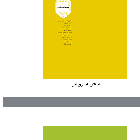
سخن سرويس