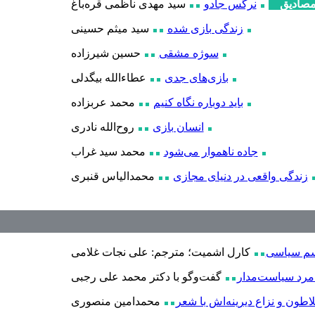
صادیق
نرگس جادو
سید مهدی ناظمی قره
باغ
زندگی بازی شده
سید میثم حسینی
سوژه مشقی
حسین شیرزاده
بازی‌های جدی
عطاءالله بیگدلی
باید دوباره نگاه کنیم
محمد عربزاده
انسان بازی
روح
الله نادری
جاده ناهموار می‌شود
محمد سید غراب
زندگی واقعی در دنیای مجازی
محمدالیاس قنبری
سم سیاسی
کارل اشمیت؛ مترجم: علی نجات غلامی
 مرد سیاست‌مدار
گفت
وگو با دکتر محمد علی رجبی
لاطون و نزاع دیرینه‌اش با شعر
محمدامین منصوری