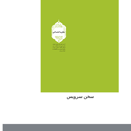
سخن سرويس