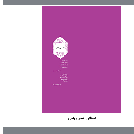
سخن سرويس