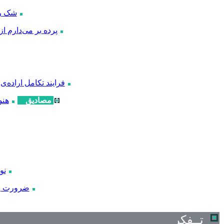
شک را
پرده بر می‌دارم از
فرایند تکامل اراده‌ی
مصادیق
هنو
نو
ضرورت پ
تــفکر