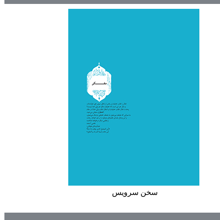
سخن سرويس