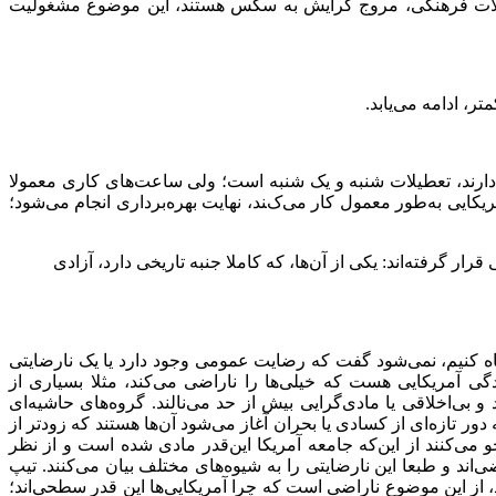
ولات فرهنگی، مروج گرایش به سکس هستند، این موضوع مشغولیت
متر، ادامه می
یابد.
رند، تعطیلات شنبه و یک شنبه است؛ ولی ساعت
های کاری معمولا
ریکایی به
طور معمول کار می
کند، نهایت بهره
برداری انجام می
شود؛
 قرار گرفته
اند: یکی از آن
ها، که کاملا جنبه تاریخی دارد، آزادی
ه کنیم، نمی
شود گفت که رضایت عمومی وجود دارد یا یک نارضایتی
دگی آمریکایی هست که خیلی
ها را ناراضی می
کند، مثلا بسیاری از
 و بی
اخلاقی یا مادی
گرایی بیش از حد می
نالند. گروه
های حاشیه
ای
 دور تازه
ای از کسادی یا بحران آغاز می
شود آن
ها هستند که زودتر از
و می
کنند از این
که جامعه آمریکا این
قدر مادی شده است و از نظر
ضی
اند و طبعا این نارضایتی را به شیوه
های مختلف بیان می
کنند. تیپ
 از این موضوع ناراضی است که چرا آمریکایی
ها این قدر سطحی
اند؛