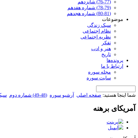
(76-77) شانزدهم
(78-79) شماره هفدهم
(80-81) شماره هجدهم
موضوعات
سبک زندگی
نظام اجتماعی
نظریه اجتماعی
تفکر
هنر و ادب
تاریخ
پرونده‌ها
ارتباط با ما
مجله سوره
سایت سوره
شما اینجا هستید:
صفحه اصلی
آرشیو سوره
(48-49) شماره دوم
سبک
آمریکای برهنه