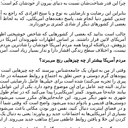
چرا این قدر شناخت
شان نسبت به دنیای بیرون از خودشان کم است؛ چرا
بنابراین این رضایت و نارضایتی به نوع و یا سنخ افرادی که راجع به آ
چندین کشور دنیا انجام شد، پاسخ دهنده
های آمریکایی، که به لحاظ 
بعضی از کشورهای دیگر از شادی کمتری برخوردارند.
جالب است بدانید که بعضی از کشورهایی که شاخص خوشبختی اظها
آمریکای لاتین قرار داشتند. بر اساس اظهارات شَهروندان آمریکا د
پژوهش، دریافتکه لزوما همه مردم آمریکا خودشان را شاد
ترین مردم
نیست، و اختلاف سطح زندگی اقشار دارا و ندار بسیار زیاد است. آم
مردم آمریکا بیشتر از چه چیزهایی رنج می
برند؟
وقتی از من به
عنوان یک جامعه
شناس بپرسند که چه چیزهایی است 
پیوندهای گرم دوستی و حس تعلق به اجتماع و روابط صمیمانه در جامع
پیری را تجربه می
کنند) شده است برای خیلی
ها عامل نارضایتی است.
ندارند. البته چند عامل برای این موضوع وجود دارد. یکی از این عوا
بیابند جابه
جا می
شوند. کمتر آمریکایی
را پیدا می
کنید که در تمام طول
شهری به شهر دیگر می
رود. این جابه
جایی
های مکرر سبب می
شود 
دوستی
های قدیمی و بادوام دیده می
شود. واضح است که وقتی شما از 
و در فضای اینترنت دنبال کنید، نفس دور بودن مکانی باعث می
شود 
بسیاری از آمریکایی
ها به اجتماعات جدید رو بیاورند؛ یعنی به دنبال 
کردن این خلا و یافتن روابط عاطفی سراغ مذاهب جدید می
روند. از ا