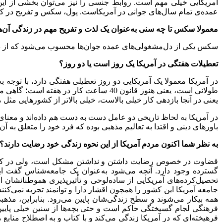
آمریکایی خیلی مهم است. روابط جنسی را نیز می
توان بخشی از این
عمده
ی تمام سال
های جوانی در آمریکاست. پول، سکس و تفریح در ک
معمولا سکس تا چه سنی به
عنوان یک لذت و تفریح مهم در زندگی آن
ه
سکس یکی از دل
مشغولی
های عمده جوان
ها محسوب می
شود که از 
تعطیلات هفتگی در آمریکا یک روز است یا دو روز؟
در آمریکا معمولا یک آمریکایی دو روز تعطیلی هفتگی دارد، با توجه به
طولانی است، یعنی هنوز قانون 40 ساعت کار در هفته است؛ گاهی می
یعنی در آنجا بازدهی کار خیلی بالاست، خیلی بالا
تر از کشورهایی مثل ما
در آمریکا به لحاظ تاریخی دو عامل دست به دست هم داده
اند و معنا
باورهای دینی و اقتدا به تعالیم مذهبی بوده که فرد خود را متعلق به آ
به نظر شما اکنون مردم آمریکا از این نحوه زندگی خود رضایت دارند؟
قضاوت در خصوص رضایت داشتن و نداشتن مشکل است، ولی در کل ا
گسترده وجود دارد. آنچه می
شود به
عنوان یک جامعه
شناس گفت ای
تحصیل
کرده
های آمریکایی از ساده
لوحی و تأثیر
پذیری هموطنانشان ا
جامعه آمریکا این کشور را همچون اقشار دارا و توانمند تجربه نمی
کنند
همه بیکار می
شوند و سطح زندگی
شان پایین می
رود. بنابراین، مذهب
فرهنگی لجام گسیختگی حاکم است و حتی بچه
ها از سنین خیلی پای
فرهیخته
ای که در آمریکا زندگی می
کند و با کتاب و به اصطلاح منابع