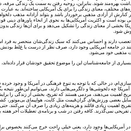
داشت بهره
مند شوند. بنابراین، روحیه رفتن به سمت یک زندگی مرفه،
ه
های مختلف، معنای زندگی را برای یک آمریکایی ساخته
اند. به عبارت
ر کنارش از آزادی مذهبی برخوردار باشد و بتواند آزادانه مذهب دلخو
 بوده است و اکثریت آمریکایی
ها به نحوی از انحاء باورهای دینی ق
ریکا بخشی از معنای زندگی را تشکیل می
دهد و برای آن
ها زندگی بدون 
وش شود.
تعصب دارند و احساس می
کنند که سبک زندگی
شان منحصر به فرد اس
ند در جامعه آمریکایی وجود دارد، صرف نظر از درست یا غلط بودنش،
ات مذهبی خود می
شود.
بسیاری از جامعه
شناسان این را موضوع تحقیق خودشان قرار داده
اند،
سازی
ام، در حالی که با توجه به تنوع فرهنگی در آمریکا و وجود خرده 
 آمریکا چه دلخوشی
ها و دلگرمی
هایی دارند، می
توانیم این
طور نتیجه بگ
فریح اهمیت می
دهند، مردمی هستند که تفریح، بخشی از زندگی را برا
و وسایل بعضی ورزش
های گران
قیمت مثل کایت، هواپیمای بی
موتور، کش
تفریح اهمیت زیادی قائلند و هزینه
های زیادی را صرف آن می
کنند. حتی
 تفریحی نمی
گذرند. کافه رفتن در شب و برنامه
ی تعطیلات آخر هفته ب
ر آمریکایی
ها وجود دارد، یعنی خیلی راحت خرج می
کنند بخصوص برای