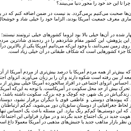
 تا این حد خود را محور دنیا می
بینند؟
ن
ها صحبت می
کنیم برمی
گردد. بد نیست در ضمن اضافه کنم که در ی
آماری معرف جمعیت آمریکا بودند، الزاما خود را خیلی شاد و خوشحا
ر شده در آن
ها خیلی بالا بود لزوما کشورهای خیلی ثروتمند نیستند؛ 
ر این پژوهش، این کشور مقام شانزدهم را در رده
بندی شادترین مردم
 روی زمین نمی
دانند، با وجود این
که می
دانیم آمریکا یکی از بالا
ترین درآ
ریکا جزء کشورهایی است که شکاف طبقاتی در آن خیلی زیاد است.
که بیش
تر از همه مردم آمریکا یا درصد بیش
تری از مردم آمریکا از آن
ه از بین رفته است شکوه دارند و آن را بر زبان می
آورند. انزوای ا
 احساس انزوای اجتماعی در افراد سالخورده آمریکا خیلی بیش
تر از 
مل تحرک بیش از حد محل سکونت در آمریکاست. با توجه به این
که آمریکا
 زندگی
اش در یک شهر، چه کوچک و چه بزرگ، سکونت داشته باشد؛ معمو
که پیوند
های دوستی و عاطفی قوی با دیگران برقرار نشود، دوست
لحاظ جغرافیایی از دوستان سابق
تان دور می
شوید، کم
کم ارتباطتان
که این دوستی
ها کم
کم رنگ ببازد. این مسئله باعث یک احساس تنها
یک هویت جدید در یک اجتماع جدید بگردند و در موارد فراوانی این اجتم
ین نظر بازار مذاهب جدید یا جنبش
های مذهبی در آمریکا معمولا داغ اس