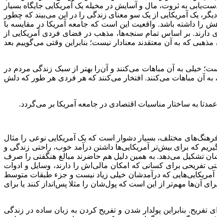
 دست
یابی به ثروت، مال و آسایش در مخیله یک آمریکایی جایگاه بسیار
 دیگر، یک آمریکایی از یک سو معنای زندگی را در این می
بیند که چطور
اهش را داشته باشد. واقعیت این است که جامعه آمریکا در مقایسه با
وی دارند. بر اساس تمام سنجه
ها، مذهب در فضای فردی آمریکایی از
مذهبی که به آن معتقدند معنادار نیست؛ بنابراین وقتی می
گوییم بعد
ت؛ خیلی به آن مباهات می
کنند و آن
را بهتر از سبک زندگی مردم در
 به آن مباهات می
کنند. افتخار می
کنند که هر فردی هر طور که دلش
 عمدتا به ساختار مناسبات اقتصادی در جامعه آمریکا بر می
گردد.
فرهنگ
های مختلف، بسیار دشوار است که یک آمریکایی نوعی را مثال
یریم که برای بیش
تر آمریکایی
ها داشتن درآمد خوب، راحتی زندگی و
یشان تشکیل می
دهد. به همین دلیل هم حاضرند مبالغ هنگفتی را صرف
تی تفریحی برای کسانی که امکان مالی
اش را دارند، وسایل و ادوات
 آمریکایی
هایی که درآمدشان خیلی زیاد نیست و جزء طبقات متوسط
رای آن
ها مهم
تر از این است که پول
شان را مثلا پس
انداز کنند یا برای
 تفریح. بنابراین پولدار شدن و تفریح کردن به زبان ساده در زندگی