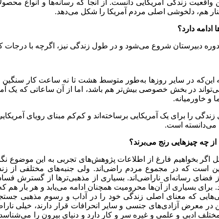
 واقعیت زندگی آمریکایی دانست. از آنجا که رسانه
ها و انواع محص
نار هم، دلخوشی اصلی مردم آمریکا را شکل می
دهد.
ا ادامه دارد؟
دوره دبیرستان شروع می
شود و در طول زندگی نیز، اگر
چه با درجات ک
 این
که در سایر روز
ها به
طور متوسط هشت تا نه ساعت کار سنگین دا
تواند در بخش خصوصی بیش
تر هم باشد، اما از آن ساعاتی که یک آم
 و خاورمیانه.
ی زندگی را برای یک آمریکایی برساخته
اند و کم
کم مبنای رویای آمریکایی
ن می
دانسته است.
 از چه چیزهایی رنج می
برند؟
گر بخواهیم فارغ از اطلاعات پژوهش
های تجربی به این موضوع نگا
ن است که در مجموع مردم راضی
اند. ولی جنبه
های مختلفی از زن
ز فضای رسانه
ای ناراضی
اند. بسیاری از مذهبی
تر
ها از گسترش فساد
. برای بسیاری از آن
ها محرومیت همچنان ادامه می
یابد و هر بار هم که
ی
هایی که معنای اصلی زندگی خود را در آداب و رسوم مذهبی جستج
ین در معرض آزادی
های جنسی و سایر انحرافات قرار دارند، خیلی نارا
 مختلف ادبی و علمی و غیره سر و کار دارد و دنیای بیرون را می
شناسد،