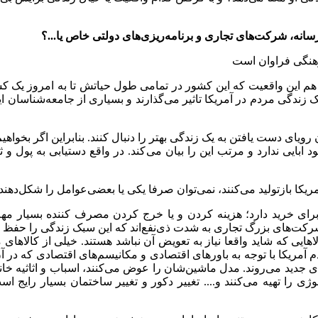
 رسانه، شرکت
های تجاری و برنامه
ریزی
های دولتی خاص یا...؟
فرهنگی فراوان است
م این واقعیت که این کشور در تمامی طول حیاتش تا به امروز یک کشو
زندگی مردم در آمریکا تاثیر می
گذارند و بسیاری از جامعه
شناسان ای
یای دست یافتن به یک زندگی بهتر را دنبال کنند. بنابراین اگر بخواه
 ابایی ندارد و مرتب این را بیان می
کند. در واقع دستیابی به پول و 
ریکا بازتولید می
کنند، نمی
توان صرفا یکی یا بعضی
عوامل را شکل
دهنده
 برای خرید دارد؛ هزینه کردن و یا خرج کردن مصرف کننده بسیار مه
 شرکت
های بزرگ تجاری به شدت ذی
نفع
اند که این سبک زندگی را حفظ ک
ایی که شاید واقعا نیاز به تعویض آن نباشد هستند. خیلی از کالاها
آمریکا با توجه به باورهای اقتصادی و مکانیسم
های اقتصادی که در آن 
ای جدید می
روند. مدل ماشین
شان را عوض می
کنند، اسباب و اثاثیه خان
لوژی را تهیه می
کنند و.... تغییر دکور و تغییر ساختمان بسیار رایج 