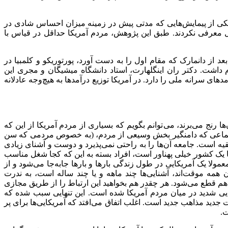
کی از پیمایش
هایی که مدتی پیش در زمینه میزان احساس شادی در
ل معرفی نکردند. طبق این پژوهش، مردم آمریکا حداقل در قیاس با
بعد از دانمارک که مقام اول را به دست آورد، پورتوریکو و کلمبیا در
 داشت. دکتر ران اینگلهارت، استاد دانشگاه میشیگان و مجری این
مدهای سرانه ملی را دارد. در آمریکا توزیع درآمدها به هیچ
وجه عادلانه
ها رنج می
برند، می
توانم بگویم که بسیاری از مردم آمریکا از این که
جتماعی که دامنگیر بخش وسیعی از مردم، (به خصوص مردمی که سن
بقیه است. جامعه آن
ها را به راحتی نمی
پذیرد و دوست و آشنای زیادی
 یک کشور خیلی پهناور است، افراد بسته به این که کجا شغل مناسب
لا یک آمریکایی در طول زندگی بارها و بارها جا
به
جا می
شود و از
ان همه موقت
اند، آشنایی
ها چند ماهه و یا چند ساله است، به ندرت
 هم قطع می
شود. هر چقدر هم بخواهید این ارتباط را از طریق مجازی
یی شدید در میان مردم آمریکا شده است. این تنهایی سبب شده که
اعات جدید مذاهب جدید است. اغلب اتفاق می
افتد که آمریکایی
ها برای پر
ت.