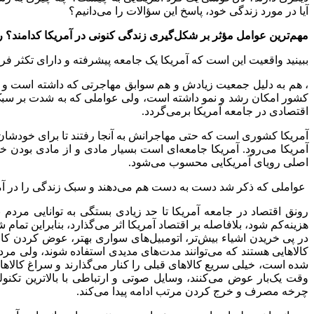
آیا در مورد زندگی خود، پاسخ این سؤالات را می‌دانیم؟
مهم
ترین عوامل مؤثر بر شکل
گیری زندگی کنونی در آمریکا کدامند؟
ببینید واقعیت این است که آمریکا یک جامعه پیشرفته و دارای تکثر 
، هم به دلیل جمعیت زیادش و هم سوابق مهاجرتی که داشته است و ه
کشور امکان رشد و نمو داشته است، ولی عواملی که به شدت بر سبک 
اقتصادی در جامعه آمریکا برمی
گردد.
آمریکا کشوری است که حتی مهاجرانش به آنجا رفتند تا برای خودشان رو
آمریکا می
رود. آمریکا جامعه
ای است بسیار مادی و از مادی بودن خود
اصلی رویای آمریکایی محسوب می
شود.
عواملی که ذکر شد دست به دست هم می
دهند و سبک زندگی را در آم
رونق اقتصاد در جامعه آمریکا تا حد زیادی بستگی به توانایی مردم
هزینه
کم شود، بلافاصله بر اقتصاد آمریکا اثر می
گذارد، بنابراین تمام
در پی خریدن اشیاء بیش
تر، اتومبیل
های سواری بهتر، عوض کردن کالاه
کالاهایی هستند که می
توانند مدت
های مدیدی استفاده شوند، ولی مردم 
شده است، خیلی سریع کالاهای قبلی را کنار می
گذارند و سراغ کالاه
وقت یک
بار عوض می
کنند، وسایل صوتی و ارتباطی با بالاترین تکنو
چرخه مصرف و خرج کردن مرتب ادامه پیدا می
کند.