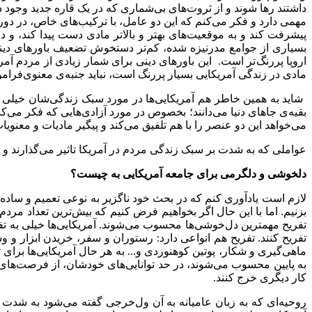
داشتند رها شوند و از ثروت
های بی
شماری که در یک قاره جدید وجود 
مهمی دارد و فکر می
کنم که این دو عامل، با
ترکیب
های خاص، در دور
پیشرفت کند و به موقعیت
های بهتر و بالا
تر مادی دست پیدا کند، و د
بسیاری از جوامع مدرنیزه شده، کم
تر دستخوش تضعیف باورهای دینی
اروپا پررنگ
تر است. این باورهای دینی برای شمار زیادی از مردم آم
مادی در زندگی آمریکایی بسیار پررنگ است، نباید جنبه
ی معنوی
فرام
شاید به همین خاطر هم آمریکایی
ها در مورد سبک زندگی
شان خیلی 
بقیه
ی جاهای دنیا می
دانند؛ بخصوص در مورد آزادی
هایی که فکر می
کن
می
خواهد این دو عنصر را با هم تلفیق می
کند و پیگیر مادیات و معنوی
عواملی که به شدت بر سبک زندگی مردم در آمریکا تاثیر می
گذارند و 
دلخوشی و دلگرمی برای جامعه آمریکایی به چیست؟
لازم است یادآوری کنم که در بحث خود ناگزیر به نوعی تعمیم و ساده
بزنیم. اما با این حال اگر بخواهیم فرض کنیم که بیش
ترین تعداد مردم
تفریح مهمترین دل
خوشی
ها محسوب می
شوند. آمریکایی
ها خیلی به ت
تفریح کنند. تفریح هم انواعی دارد: رستوران و سفر، خریدن ابزار 
ماهی
گیری و شکار، پوتین کوهنوردی و... به هر حال آمریکایی
ها برای 
به پایین محسوب می
شوند، در حد توانایی
های خودشان، از فرصت
های
کار دیگری خرج کنند.
روحیه
ای که به زبان عامیانه به آن ول
خرجی گفته می
شود به شدت د