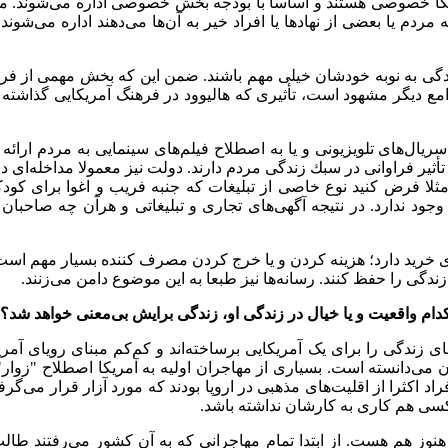
یکا خصوصی هستند و اساسا با بودجه بخش خصوصی اداره می
شوند. م
 مردم یا بعضی از نهادها یا افراد خیر به آن
ها می
دهند اداره می
شوند،
دگی به نوبه خودشان خیلی مهم باشند. ضمن این که بخش مهمی از فره
امع دیگر مشهود است، تأثیری
كه هالیوود در فرهنگ آمریکایی گذاشته
 سریال
های تلویزیونی و یا به اصطلاح فیلم
های سینمایی به مردم ارائه
 تأثیر فراوانی در سبك زندگی مردم دارند. دولت نیز معمولا مداخله
ای در
ثلا فرض کنید نوع خاصی از تبلیغات که جنبه فریب و اغوا برای کودک
وجود ندارد. در نتیجه آگهی
های تجاری و تبلیغاتی و هرآن چه صاحبان 
ای خرید دارد؛ هزینه کردن و یا خرج کردن مصرف کننده بسیار مهم است،
زندگی را حفظ کنند. رسانه
ها نيز طبعا به این موضوع دامن می
زنند.
کدام واقعیت و یا خیال در زندگی او، زندگی برایش بی
معنی خواهد شد؟
نای زندگی را برای یک آمریکایی برساخته
اند و کم
کم مبنای رویای آمری
آن می
دانسته است. بسیاری از مهاجران اولیه به آمریکا اصطلاح "زوار
اد اکثرا از اقلیت
های مذهبی در اروپا بودند که مورد آزار قرار می
گرفت
کسی هم کاری به کارشان نداشته باشد.
هنوز هم هست. از ابتدا تمام مهاجرانی که به آن کشور می
رفتند طالب