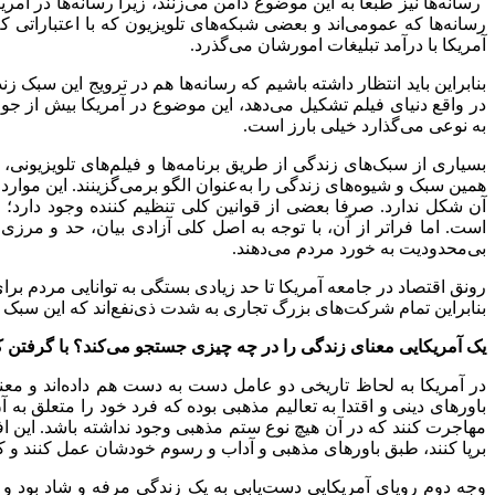
رسانه
ها نیز طبعا به این موضوع دامن می
زنند، زیرا رسانه
ها در آمر
رسانه
ها که عمومی
اند و بعضی شبكه
های تلویزیون که با اعتباراتی که
آمریکا با درآمد تبلیغات امورشان می
گذرد.
بنابراین باید انتظار داشته باشیم که رسانه
ها هم در
ترویج این سبک زن
در واقع دنیای فیلم تشکیل می
دهد، این موضوع در آمریکا بیش از جو
به نوعی می
گذارد خیلی بارز است.
بسیاری از سبک
های زندگی از طریق برنامه
ها و فیلم
های تلویزیونی،
همین سبک و شیوه
های زندگی را به
عنوان الگو برمی
گزینند. این موارد
آن شکل ندارد. صرفا بعضی از قوانین کلی تنظیم کننده وجود دارد؛ م
است. اما فرا
تر از آن، با توجه به اصل کلی آزادی بیان، حد و مرزی 
بی
محدودیت به خورد مردم می
دهند.
رونق اقتصاد در جامعه آمریکا تا حد زیادی بستگی به توانایی مردم بر
بنابراین تمام شرکت
های بزرگ تجاری به شدت ذی
نفع
اند که این سبک 
یک آمریکایی معنای زندگی را در چه چیزی جستجو می
کند؟ با گرفتن 
در آمریکا به لحاظ تاریخی دو عامل دست به دست هم داده
اند و مع
باورهای دینی و اقتدا به تعالیم مذهبی بوده که فرد خود را متعلق به 
مهاجرت کنند که در آن هیچ نوع ستم مذهبی وجود نداشته باشد. این افر
بر
پا کنند، طبق باورهای مذهبی و آداب و رسوم خودشان عمل کنند و 
وجه دوم رویای آمریکایی دست
یابی به یک زندگی مرفه و شاد بود و 