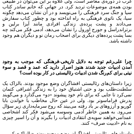
غرب در دوره‌ی معاصر است، ولی علاوه بر این می‌توان در طبیعی
بودن همه‌ی موضوعات تردید کرد. در جهانی که خانم ساندر کتاب
سیا و جنگ سرد فرهنگی را می‌نویسد و در آن نشان می‌دهد چگونه
سیا، یک ناتوی فرهنگی به راه انداخته بود و چطور کتاب سفارش
می‌دادند و پشت پرده‌ی زندگی افرادی مانند آیزا برلین و
برتراندراسل و جورج اورول را نشان می‌دهد، آدمی فکر می‌کند چه
بسا پشت پرده‌های دیگری برای اصحاب رمان نو و دیگران هم وجود
داشته باشد.
چرا علی
رغم توجه به دلایل تاریخی-فرهنگی که موجب به وجود
آمدن ادبیات جدید شدند هنوز اصرار دارید که عمد و قصد و سوء
نیتی برای کم
رنگ شدن ادبیات رئالیستی در کار بوده است؟
زیرا داستان‌های رئالیستی افشاگران وضع موجود بودند. بالزاک یک
سلطنت‌طلب بود و حتی اشتیاق خود را به زندگی اشرافی کتمان
نمی‌کرد تا جایی که برای نام خود پیشوند «دو» می‌گذارد و می‌گویند
پدرش فراماسونر بود. ولی در عین حال مخاطب با خواندن بابا
گوریو و آرزوهای بر باد رفته می‌بیند که روح سرمایه‌داری زیر سؤال
می‌رود. به همین خاطر آدمی وسوسه می‌شود فکر کند اشخاصی
عمدا‌می‌خواهند سویه‌ی انتقادی ادبیات را بگیرند و آن را اسیر چیزی
به نام «ادبیت صرف» کنند.
داستان‌های رئالیستی افشاگران وضع موجود بودند. «بالزاک» یک