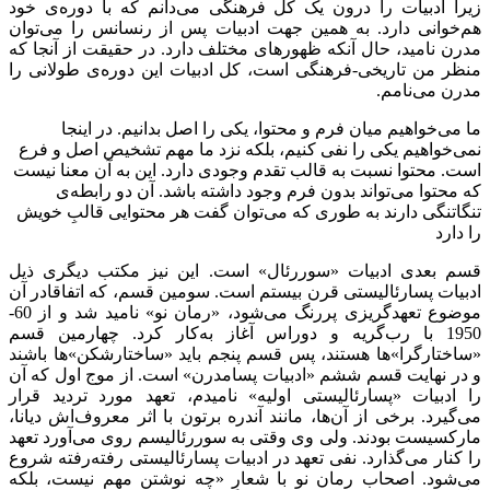
زیرا ادبیات را درون یک کل فرهنگی می‌دانم که با دوره‌ی خود
هم‌خوانی دارد. به همین جهت ادبیات پس از رنسانس را می‌توان
مدرن نامید، حال آنکه ظهورهای مختلف دارد. در حقیقت از آنجا که
منظر من تاریخی-فرهنگی است، کل ادبیات این دوره‌ی طولانی را
مدرن می‌نامم.
ما می‌خواهیم میان فرم و محتوا، یکی را اصل بدانیم. در اینجا
نمی‌خواهیم یکی را نفی کنیم، بلکه نزد ما مهم تشخیص اصل و فرع
است. محتوا نسبت به قالب تقدم وجودی دارد. این به آن معنا نیست
که محتوا می‌تواند بدون فرم وجود داشته باشد. آن دو رابطه‌ی
تنگاتنگی دارند به طوری که می‌توان گفت هر محتوایی قالبِ خویش
را دارد
قسم بعدی ادبیات «سوررئال» است. این نیز مکتب دیگری ذیل
ادبیات پسارئالیستی قرن بیستم است. سومین قسم، که اتفاقا‌در آن
موضوع تعهد‌گریزی پررنگ می‌شود، «رمان نو» نامید شد و از 60-
1950 با رب‌گریه و دوراس آغاز به‌کار کرد. چهارمین قسم
«ساختارگرا»ها هستند، پس قسم پنجم باید «ساختارشکن»ها باشند
و در نهایت قسم ششم «ادبیات پسامدرن» است. از موج اول که آن
را ادبیات «پسارئالیستی اولیه» نامیدم، تعهد مورد تردید قرار
می‌گیرد. برخی از آن‌ها، مانند آندره برتون با اثر معروف‌اش دیانا،
مارکسیست بودند. ولی وی وقتی به سوررئالیسم روی می‌آورد تعهد
را کنار می‌گذارد. نفی تعهد در ادبیات پسارئالیستی رفته‌رفته شروع
می‌شود. اصحاب رمان نو با شعارِ «چه نوشتن مهم نیست، بلکه