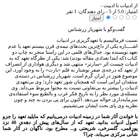
از ادبیات تا ادبیت
-
امتياز:
5.0
از 5 - رای دهندگان:
1
نفر
گفت‌وگو با شهریار زرشناس
نسبت فرمالیسم با تعهدگریزی در ادبیات
اشــــاره
یکی از داغ‌ترین بحث‌های نیمه‌ی قرن بیستم تعهد یا عدم
تعهد نویسنده بود. جدال‌های قلمی در این راستا منجر به چاپ دو
کتاب (که ابتدا تعدادی مقاله بودند) شد: یکی از نظرگاه تعهد که به
ادبیات چیست اثر «سارتر» منتهی شد و دیگری هواداری از انصراف
از تعهد که درجه‌ی صفر نوشتار به قلم «بارت» را به وجود آورد. این
موضوع هنوز در ایران گرم است. شهریار زرشناس در دسته‌ی
منتقدان ایرانی است که همچنان شور تعهد دارد؛ وی بی‌تعهدی
ادبیات را بیشتر به بی‌تفاوتی نسبت به محتوا مربوط می‌داند. وی
مسئله‌ی مورد نظر را به تاریخ فکر غرب و بالطبع سوء استفاده‌ی
سرمایه‌داری حواله می‌دهد. اکنون برای پی بردن به چند و چون
نظریه وی پای بحث ایشان می‌نشینیم.
با خواندن آثار شما در زمینه ادبیات درمی
یابیم که مایلید تعهد را جزو
اصول ادبیات بدانید. تعهد که از سال
های پیش از دهه
ی 40 نزد
پورقمی، گلسرخی، شریعتی و... مطرح بود، ناگهان در آثار شما
شأنی مرکزی می
یابد. چرا؟