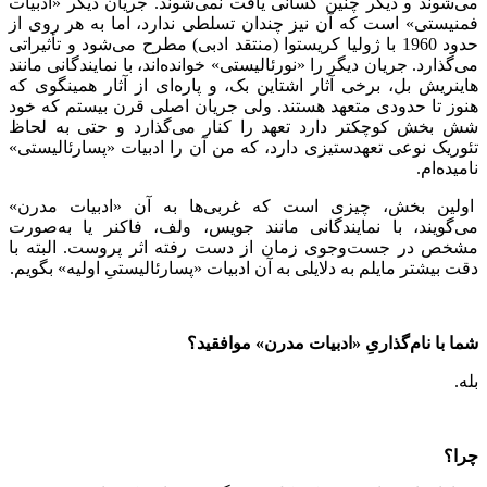
می‌شوند و دیگر چنین کسانی یافت نمی‌شوند. جریان دیگر «ادبیات
فمنیستی» است که آن نیز چندان تسلطی ندارد، اما به هر روی از
حدود 1960 با ژولیا کریستوا (منتقد ادبی) مطرح می‌شود و تأثیراتی
می‌گذارد. جریان دیگر را «نورئالیستی» خوانده‌اند، با نمایندگانی مانند
هاینریش بل، برخی آثار اشتاین بک، و پاره‌ای از آثار همینگوی که
هنوز تا حدودی متعهد هستند. ولی جریان اصلی قرن بیستم که خود
شش بخش کوچکتر دارد تعهد را کنار می‌گذارد و حتی به لحاظ
تئوریک نوعی تعهدستیزی دارد، که من آن را ادبیات «پسارئالیستی»
نامیده‌ام.
اولین بخش، چیزی است که غربی‌ها به آن «ادبیات مدرن»
می‌گویند، با نمایندگانی مانند جویس، ولف، فاکنر یا به‌صورت
مشخص در جست‌وجوی زمان از دست رفته اثر پروست. البته با
دقت بیشتر مایلم به دلایلی به آن ادبیات «پسارئالیستیِ اولیه» بگویم.
شما با نام
گذاریِ «ادبیات مدرن» موافقید؟
بله.
چرا؟