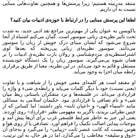
منتقد مدرنیته هستیم؛ زیرا پرسش‌ها و همچنین تفاوت‌هایی مبنایی
نسبت به آن داریم.
لطفا این پرسش مبنایی را در ارتباط با حوزه
ی ادبیات بیان کنید؟
یاکوبسن به عنوان یکی از مهم‌ترین مراجع نقد ادبی جدید، به شدت
تحت تأثیر نظریه‌ی زبانی سوسور است. گمان می‌کنم اشتباه از آنجا
شروع می‌شود که ایشان مبنای درک خویش از زبان را سوسور
می‌دانند. سوسور نظریه‌ای زبانی پی‌ریخته که بعدها لوی
اشتراسنظریه‌ی مردم‌شناسی و رولان بارت نظریه‌ی ادبیات را بر
همان شیوه پی‌می‌گیرند. سوسور زبان را یک دستگاه خودبسنده
مستقل و قائم به خود می‌داند. در این نظریه، معنا از طریق برقراری
رابطه میان اجزا به وجود می‌آید.
او معتقد است هر کلمه‌ای معنی خویش را از شباهت و یا تفاوت
(یعنی نسبت) خود با دیگر کلمات می‌یابد و رابطه‌ی شیء و واژه را
قراردادی می‌داند. در فلسفه‌ها و نزد متفکران باستانی ربط میان
شیء و نام تصافی یا قراردادی نبود. حکیمان اسلامی به مسائلی
مانند «اسماء الهی» و «اعیان ثابته» باور داشتند؛ اما کسانی که از
چنین نظراتی بریدند، ناگزیر به مفهومی نظیر «قرارداد» روی ‌آوردند.
یعنی این جبر به خاطر شرایط فلسفی غرب برای آن‌ها پیش ‌آمد و
موجبات پیدایی اصالت تکنیک را فراهم ‌آورد. تصادفی یا از روی هوا و
هوس نیست که کانت عنصر ثابت «زیبایی» را می‌گیرد و به‌جای آن
«ذوق و سلیقه» مخاطب را می‌گذارد. اما در هر حال، به این ترتیب،