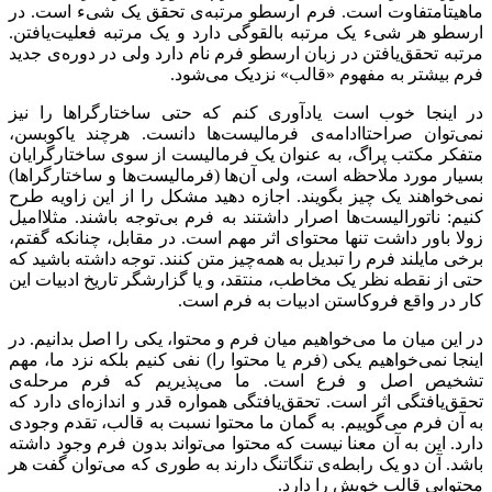
ماهیتا‌متفاوت است. فرم ارسطو مرتبه‌ی تحقق یک شیء است. در
ارسطو هر شیء یک مرتبه بالقوگی دارد و یک مرتبه فعلیت‌یافتن.
مرتبه تحقق‌یافتن در زبان ارسطو فرم نام دارد ولی در دوره‌ی جدید
فرم بیشتر به مفهوم «قالب» نزدیک می‌شود.
در اینجا خوب است یادآوری کنم که حتی ساختارگراها را نیز
نمی‌توان صراحتا‌ادامه‌ی فرمالیست‌ها دانست. هرچند یاکوبسن،
متفکر مکتب پراگ، به عنوان یک فرمالیست از سوی ساختارگرایان
بسیار مورد ملاحظه است، ولی آن‌ها (فرمالیست‌ها و ساختارگراها)
نمی‌خواهند یک چیز بگویند. اجازه دهید مشکل را از این زاویه طرح
کنیم: ناتورالیست‌ها اصرار داشتند به فرم بی‌توجه باشند. مثلا‌امیل
زولا باور داشت تنها محتوای اثر مهم است. در مقابل، چنانکه گفتم،
برخی مایلند فرم را تبدیل به همه‌چیز متن کنند. توجه داشته باشید که
حتی از نقطه نظر یک مخاطب، منتقد، و یا گزارشگر تاریخ ادبیات این
کار در واقع فروکاستن ادبیات به فرم است.
در این میان ما می‌خواهیم میان فرم و محتوا، یکی را اصل بدانیم. در
اینجا نمی‌خواهیم یکی (فرم یا محتوا را) نفی کنیم بلکه نزد ما، مهم
تشخیص اصل و فرع است. ما می‌پذیریم که فرم مرحله‌ی
تحقق‌یافتگی اثر است. تحقق‌یافتگی همواره قدر و اندازه‌ای دارد که
به آن فرم می‌گوییم. به گمان ما محتوا نسبت به قالب، تقدم وجودی
دارد. این به آن معنا نیست که محتوا می‌تواند بدون فرم وجود داشته
باشد. آن دو یک رابطه‌ی تنگاتنگ دارند به طوری که می‌توان گفت هر
محتوایی قالبِ خویش را دارد.