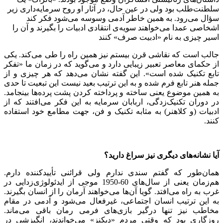
سلطنت‌طلب بود ولی در عین حال، در آثار او روح سرمایه‌داری زیر
سؤال می‌رود. به همین خاطر آدمی وسوسه می‌شود فکر کند
اشخاصی عمدا‌ می‌خواهند سویه‌ی انتقادی ادبیات را بگیرند و آن را
اسیر چیزی به نام «ادبیت صرف» کنند
جالب است که نقاشی قرن بیستم نیز همین راه را طی می‌کند. یکی
از حکمای معاصر تعبیر زیبایی دارد و می‌گوید که در زمان ما «تفکر
تابع تکنیک شده است». این گفته نشان می‌دهد که هر چیزی و از
جمله هنر تابع فرم شده و به این ترتیب بعید نیست این تبعیت تا حدی
به همین موضوع یعنی ساخته و پرداخته کردن پشت پرده‌ها بینجامد.
در دوران تکنیک‌زدگی، اربابان سرمایه به این فکر می‌افتند که از
ادبیات (و کلا‌هنر) به مثابه تکنیک و فن، جهت مطامع خود استفاده
کنند.
آیا نشانه
های دیگری نیز سراغ دارید؟
همان‌طور که گفتم سندی ندارم ولی قرائنی تأییدکننده دارم.
هم‌زمان یعنی از سال‌های 60-1950 موجی از ایدئولوژی‌زدایی در
غرب به راه می‌افتد. گویا آن‌ها می‌خواهند آرمان را از انسان بگیرند.
به این ترتیب انسان اجتماعی، غیرفعال می‌شود و آدمی در مقام
مخاطب نیز تنها درگیر بازی‌های فرمی رمان باقی می‌ماند.
روزگاری بود که وقتی مردم «دیکنز» می‌خواندند، انگیزشی در