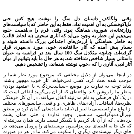
وقتی ولگاکف داستان دل سگ را نوشت هیچ کس حتی
مایاکوفسکی به آن اهمیت نداد. فقط به این خاطر که با سیاست
های
وزارتخانه
ی شوروی هماهنگ نبود. وقتی فرم را بی
اهمیت جلوه
می
دهیم این خطر به وجود می
آید که آثاری سخیف (به لحاظ قالب)
به خاطر هماهنگی با ارزش
های اجتماعی بزرگ دانسته شوند و
بسیار پیش آمده که آثار جاافتاده
ی خوبی مورد بی
مهری قرار
گرفته
اند. چنانچه مثلا
دل سگ 100 سال بعد در فرانسه به عنوان
داستانی بسیار شاخص شناخته شد. به هر حال ما باید بتوانیم از میان
آثار ادبی، آثاری را که «خوب نوشته شده
اند» را تشخیص دهیم.
در اینجا نمی‌توان از دلایل مختلفی که موضوع مورد نظر شما را
موجب شده بحث کرد. کسی نمی‌خواهد آثار خوب مهجور باشند.
شاید توجه به تفاوت دو موضع «سیاست‌زدگی» با «متعهد بودن»
منظر ما را روشن کند. واقعه‌ای که از آن می‌گویید اتفاقی است که
در یک کلِ فرهنگی به نام مدرنیته اتفاق می‌افتد. در آن کل فرهنگی
نظریه‌ها، اتفاقات، آزادی‌های ظاهری و واقعی، سانسورهای مختلف
از انواع مارکسیستی یا لیبرال (نباید با ساده‌دلی گمان کرد در منطق
لیبرال-دموکراسی، سانسور وجود ندارد) و حتی همان پشت
پرده‌هایی که از آن یاد کردیم با یکدیگر نسبت دارند. همان مدرنیته‌ای
که یک جا به اقتضای مدرنیزاسیون نویسنده‌ای را پروبال می‌دهد، در
جای دیگر نویسنده‌ی دیگری را منکوب می‌کند. ما در هر دو صورت