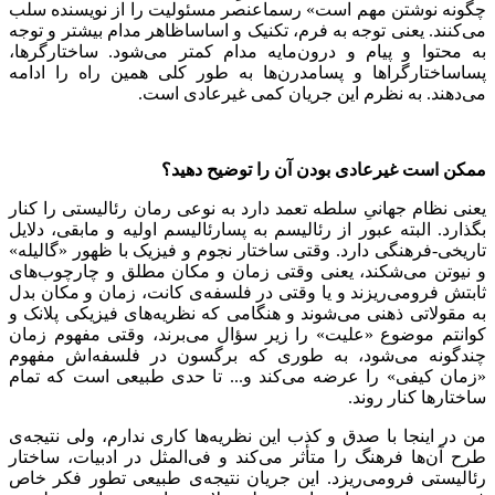
چگونه نوشتن مهم است» رسما‌عنصر مسئولیت را از نویسنده سلب
می‌کنند. یعنی توجه به فرم، تکنیک و اساسا‌ظاهر مدام بیشتر و توجه
به محتوا و پیام و درون‌مایه مدام کمتر می‌شود. ساختارگرها،
پساساختارگراها و پسامدرن‌ها به طور کلی همین راه را ادامه
می‌دهند. به نظرم این جریان کمی غیرعادی است.
ممکن است غیرعادی بودن آن را توضیح دهید؟
یعنی نظام جهانیِ سلطه تعمد دارد به نوعی رمان رئالیستی را کنار
بگذارد. البته عبور از رئالیسم به پسارئالیسم اولیه و مابقی، دلایل
تاریخی-فرهنگی دارد. وقتی ساختار نجوم و فیزیک با ظهور «گالیله»
و نیوتن می‌شکند، یعنی وقتی زمان و مکان مطلق و چارچوب‌های
ثابتش فرومی‌ریزند و یا وقتی در فلسفه‌ی کانت، زمان و مکان بدل
به مقولاتی ذهنی می‌شوند و هنگامی که نظریه‌های فیزیکی پلانک و
کوانتم موضوع «علیت» را زیر سؤال می‌برند، وقتی مفهوم زمان
چندگونه می‌شود، به طوری که برگسون در فلسفه‌اش مفهوم
«زمان کیفی» را عرضه می‌کند و... تا حدی طبیعی است که تمام
ساختارها کنار ‌روند.
من در اینجا با صدق و کذب این نظریه‌ها کاری ندارم، ولی نتیجه‌ی
طرح آن‌ها فرهنگ را متأثر می‌کند و فی‌المثل در ادبیات، ساختار
رئالیستی فرومی‌ریزد. این جریان نتیجه‌ی طبیعی تطور فکر خاص