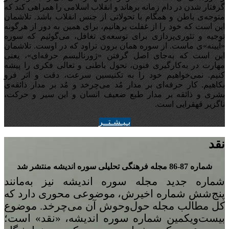
گرفتار شدن در دام زمانه برهاند و انقلاب اسلامی را همراهی کند که
متوجه‌ی باطن و همگام با تحولاتی از جنس انقلاب باشد. تلاشمان
این است که خود را از غفلت برهانیم، برای همین به دور از هرگونه
توجیه‌ و تئوری‌پردازی برای توسعه‌ی تغافل،‌ می‌گوئیم که سوره
«آیینه‌»ی ماست. از سوره همان برون تراود که در اوست. تلاشمان
این است که به‌جای اصل گرفتن «ژورنالیسم حرفه‌ای»، یعنی
مهارت در به‌کارگیری فنون، تحول باطنی و تعالی فکری را پیشه
کنیم. نمی‌خواهیم خود را به تکنیسین سرعت، دقت و اثر فرو
بکاهیم. کار حرفه‌ای بر مدار مُد می‌چرخد و مُد بر مدار ذائقه‌ی
بشری و ذائقه بر مدار طبع ضعیف انسان و این سیر و حرکت،
ناگزیر قهقرایی است.
بـيـشـتــر
نقد
شماره 87-86 مجله‌ فرهنگی تحلیلی سوره‌ اندیشه منتشر شد
شماره‌ جدید مجله سوره اندیشه نیز به‌مانند
پنج
شش شماره‌ اخیرش، موضوعی محوری دارد که
کل مطالب مجله حول‌وحوش آن می‌چرخد. موضوع
بیست‌ویکمین شماره‌ سوره‌ اندیشه، «نقد» است؛