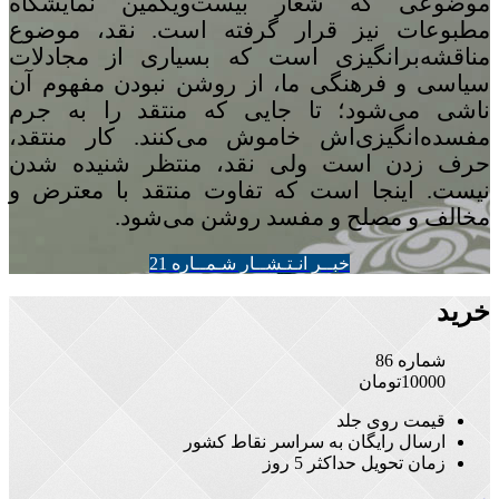
موضوعی که شعار بیست‌ویکمین نمایشگاه
مطبوعات نیز قرار گرفته است. نقد، موضوع
مناقشه‌برانگیزی است که بسیاری از مجادلات
سیاسی و فرهنگی ما، از روشن نبودن مفهوم آن
ناشی می‌شود؛ تا جایی که منتقد را به جرم
مفسده‌انگیزی‌اش خاموش می‌کنند. کار منتقد،
حرف زدن است ولی نقد، منتظر شنیده شدن
نیست. اینجا است که تفاوت منتقد با معترض و
مخالف و مصلح و مفسد روشن می‌شود.
خبــر انـتـشــار شـمــاره 21
خرید
شماره 86
10000
تومان
قیمت روی جلد
ارسال رایگان به سراسر نقاط کشور
زمان تحویل حداکثر 5 روز