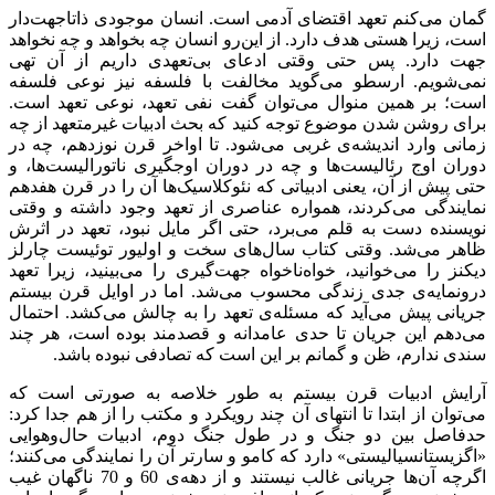
گمان می‌کنم تعهد اقتضای آدمی است. انسان موجودی ذاتا‌جهت‌دار
است، زیرا هستی هدف دارد. از این‌رو انسان چه بخواهد و چه نخواهد
جهت دارد. پس حتی وقتی ادعای بی‌تعهدی داریم از آن تهی
نمی‌شویم. ارسطو می‌گوید مخالفت با فلسفه نیز نوعی فلسفه
است؛ بر همین منوال می‌توان گفت نفی تعهد، نوعی تعهد است.
برای روشن شدن موضوع توجه کنید که بحث ادبیات غیرمتعهد از چه
زمانی وارد اندیشه‌ی غربی می‌شود. تا اواخر قرن نوزدهم، چه در
دوران اوج رئالیست‌ها و چه در دوران اوجگیری ناتورالیست‌ها، و
حتی پیش از آن، یعنی ادبیاتی که نئوکلاسیک‌ها آن را در قرن هفدهم
نمایندگی می‌کردند، همواره عناصری از تعهد وجود داشته و وقتی
نویسنده دست به قلم می‌برد، حتی اگر مایل نبود، تعهد در اثرش
ظاهر می‌شد. وقتی کتاب سال‌های سخت و اولیور توئیست چارلز
دیکنز را می‌خوانید، خواه‌ناخواه جهت‌‌گیری را می‌بینید، زیرا تعهد
درونمایه‌ی جدی زندگی محسوب می‌شد. اما در اوایل قرن بیستم
جریانی پیش می‌آید که مسئله‌ی تعهد را به چالش می‌کشد. احتمال
می‌دهم این جریان تا حدی عامدانه و قصد‌مند بوده است، هر چند
سندی ندارم، ظن و گمانم بر این است که تصادفی نبوده باشد.
آرایش ادبیات قرن بیستم به طور خلاصه به صورتی است که
می‌توان از ابتدا تا انتهای آن چند رویکرد و مکتب را از هم جدا کرد:
حدفاصل بین دو جنگ و در طول جنگ دوم، ادبیات حال‌وهوایی
«اگزیستانسیالیستی» دارد که کامو و سارتر آن را نمایندگی می‌کنند؛
اگرچه آن‌ها جریانی غالب نیستند و از دهه‌ی 60 و 70 ناگهان غیب