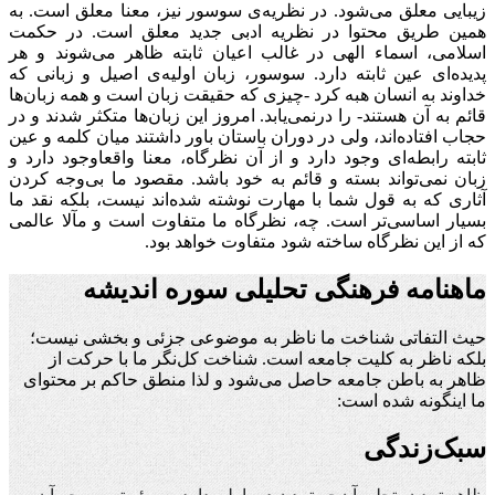
زیبایی معلق می‌شود. در نظریه‌ی سوسور نیز، معنا معلق است. به
همین طریق محتوا در نظریه ادبی جدید معلق است. در حکمت
اسلامی، اسماء الهی در غالب اعیان ثابته ظاهر می‌شوند و هر
پدیده‌ای عین ثابته دارد. سوسور، زبان اولیه‌ی اصیل و زبانی که
خداوند به انسان هبه کرد -چیزی که حقیقت زبان است و همه زبان‌ها
قائم به آن هستند- را درنمی‌یابد. امروز این زبان‌ها متکثر شدند و در
حجاب افتاده‌اند، ولی در دوران باستان باور داشتند میان کلمه و عین
ثابته رابطه‌ای وجود دارد و از آن نظرگاه، معنا واقعا‌وجود دارد و
زبان نمی‌تواند بسته و قائم به خود باشد. مقصود ما بی‌وجه کردن
آثاری که به قول شما با مهارت نوشته شده‌اند نیست، بلکه نقد ما
بسیار اساسی‌تر است. چه، نظرگاه ما متفاوت است و مآلا عالمی
که از این نظرگاه ساخته شود متفاوت خواهد بود.
ماهنامه فرهنگی تحلیلی سوره اندیشه
حیث التفاتی شناخت ما ناظر به موضوعی جزئی و بخشی نیست؛
بلکه ناظر به کلیت جامعه است. شناخت کل‌نگر ما با حرکت از
ظاهر به باطن جامعه حاصل می‌شود و لذا منطق حاکم بر محتوای
ما اینگونه شده است:
سبک‌زندگی