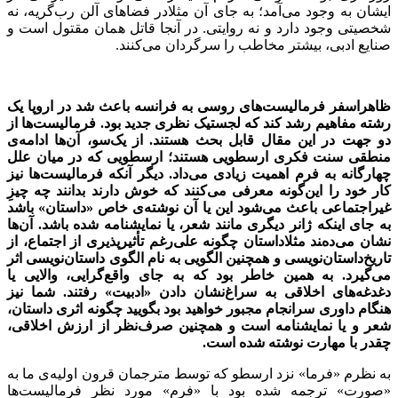
ایشان به وجود می‌آمد؛ به جای آن مثلا‌در فضاهای آلن رب‌گریه، نه
شخصیتی وجود دارد و نه روایتی. در آنجا قاتل همان مقتول است و
صنایع ادبی، بیشتر مخاطب را سرگردان می‌کنند.
ظاهرا
سفر فرمالیست
های روسی به فرانسه باعث شد در اروپا یک
رشته مفاهیم رشد کند که لجستیک نظری جدید بود. فرمالیست
ها از
دو جهت در این مقال قابل بحث هستند. از یک
سو، آن
ها ادامه
ی
منطقی سنت فکری ارسطویی هستند؛ ارسطویی که در میان علل
چهارگانه به فرم اهمیت زیادی می
داد. دیگر آنکه فرمالیست
ها نیز
کار خود را این
گونه معرفی می
کنند که خوش دارند بدانند چه چیزِ
غیراجتماعی باعث می
شود این یا آن نوشته
ی خاص «داستان» باشد
به جای اینکه ژانر دیگری مانند شعر، یا نمایشنامه شده باشد. آن
ها
نشان می
دهند مثلا
داستان چگونه علی
رغم تأثیرپذیری از اجتماع، از
تاریخ
داستان
نویسی و همچنین الگویی به نام الگوی داستان
نویسی اثر
می
گیرد. به همین خاطر بود که به جای واقع
گرایی، والایی یا
دغدغه
های اخلاقی به سراغ
نشان دادن «ادبیت» رفتند. شما نیز
هنگام داوری سرانجام مجبور خواهید بود بگویید چگونه اثری داستان،
شعر و یا نمایشنامه است و همچنین صرف
نظر از ارزش اخلاقی،
چقدر با مهارت نوشته شده است.
به نظرم «فرما» نزد ارسطو که توسط مترجمان قرون اولیه‌ی ما به
«صورت» ترجمه شده بود با «فرم» مورد نظر فرمالیست‌ها