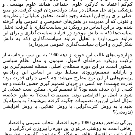
کم‌کم اعتقاد به کارکرد علوم اجتماعی همانند علوم مهندسی و
پزشکی برای حل مسائل در میان دولت‌مردان قوت گرفت. دو منبع
اصلی برای رواج این اندیشه وجود داشت: تحقیق عملیاتی؛ و نظریه‌ها
و فنونی که از مدیریت در بخش‌های خصوصی و عمومی وام گرفته
شده بود. بر این اساس دو رویکرد در سیاست‌گذاری پا گرفت: تحلیل
سیاست‌ها (که به دانش موجود در فرآیند سیاست‌گذاری و برای این
فرایند می‌پردازد) و تحلیل فرآیند سیاست‌گذاری (که به دانشِ
شکل‌گیری و اجرای سیاست‌گذاری عمومی می‌پردازد).
چهارچوب‌های غالب این حوزه از دهه 1960 به این سو، برخاسته از
ترکیب رویکرد مرحله‌ای لاسول، سیمون و مدل نظام سیاسی
ایستون است. در این دوره مسئله‌ی اصلی، مسئله تصمیم‌گیری بود
و پارادایم تصمیم/ورودی مسلط بود. بر اساس این پارادایم،
پرسش‌هایی از این نوع مطرح می‌شد: چه کسی دارای قدرت بود؟
قدرت چیست؟ چه کسی در جریان تصمیم گیری حضور داشت و چه
کسی از آن حذف شده بود؟ آیا تصمیم گیری ممکن است عقلایی تر
شود یا اصل بر افزایشی بودن تصمیمات است؟ به طور خلاصه،
سؤال اصلی این بود: تصمیمات چگونه گرفته می‌شوند؟ به وسیله یک
نخبه یا به روش کثرت‌گرایی، یا روش عقلایی، یا روش افزایشی
(تدریجی)؟
ویژگی شاخص دهه‌ی 1980 وجود اقتصاد انتخاب عمومی و اقتصاد
رفاهی است. به روشنی می‌توان این دوره را پیروزی فردگرایی و
بازار دانست. اقتصاد رفاهی به شکلی گسترده در کاربست نظریه‌ها