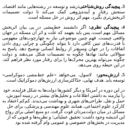
3. پیچیدگی روش‌شناختی:
رشد و توسعه در رشته‌هایی مانند اقتصاد،
سنجش رفتار و آینده‌پژوهی کمک می‌کند تا دولت تصمیمات
اثربخش‌تری بگیرد. مهم اثر روش در حل مسئله است.
4. پیچیدگی نظری:
اگر دانشمند خط‌مشی در پی بیان اثربخش
مسائل مهم است، پس باید بفهمد که علّت و اثر آن مسئله در جهان
واقعی چیست. فهم چنین موضوعی نیاز به چهارچوب‌های مفهومی‌
با قدرت‌های تبین کافی دارد تا بتواند چگونگی و چرایی روی دادن
اتفاقات را در جهان وسیع‌تر از روابط انسانی توضیح دهد. پاسخ به
سؤالاتی مانند: نهادها چگونه به تصمیمات شکل می‌دهند و دولت
چگونه می‌تواند بهترین محرک‌ها را برای رفتار مورد نظر فراهم کند،
در این حیطه روی می‌دهد.
5. ارزش‌محور:
لاسول، می‌خواهد «علم خط‌مشی دموکراسی»
توسعه یابد. هدف نهایی، حدّاکثرسازی ارزش‌های دموکراتیک است.
در این دوره در آمریکا و دیگر کشورها دولت‌ها به شکل فزاینده، خود
را نیازمند به داشتن اطلاعات و تحلیل‌های بیشتر در زمینه آموزش،
حمل و نقل، طراحی‌های شهری و بهداشت می‌دیدند. کم‌کم اعتقاد به
کارکرد علوم اجتماعی، همانند علوم مهندسی و پزشکی، برای حل
مسائل در میان دولت‌مردان قوت گرفت. دو منبع اصلی برای رواج
این اندیشه وجود داشت: تحقیق عملیاتی؛ و نظریه‌ها و فنونی که از
مدیریت در بخش‌های خصوصی و عمومی وام گرفته شده بود