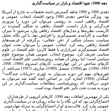
دهه 1980: نفوذ اقتصاد و بازار در سیاست‌گذاری
دهه‌ی 1980 و 1990 شاهد گسترش دامنه تحقیقات به خارج از آمریکا
بود. ویژگی شاخص دهه‌ی 1980 وجود اقتصاد انتخاب عمومی و
اقتصاد رفاهی است. به روشنی می‌توان این دوره را پیروزی
فردگرایی و بازار دانست. اقتصاد رفاهی به شکلی گسترده در
کاربست نظریه‌ها و مدل‌های اقتصاد رفاهی وارد می‌شود تا میزان
عقلانیت و کارآمدی تصمیم‌گیری را افزایش دهد. با این نگاه، تحلیل
سیاست به‌سان شکلی از «فن عقلایی» برگرفته از فرضیه‌های
اقتصاد رفاهی رشد کرد. انتخاب عمومی را می‌توان تحت عنوان
اقتصاد تصمیم‌گیری غیربازاری یا فقط کاربرد علم اقتصاد در علوم
سیاسی تعریف کرد. موضوع انتخاب عمومی همان موضوع علوم
سیاسی است؛ اما روش آن همانند روش‌شناسی علم اقتصاد است.
کارهای شاخص در این چهارچوب، کارهای استروم (1986، 1990،
1993، 1994)، مو (1984)، شپسل (1989)، شارپف (1997) می‌باشد. از
5
تئوری‌های مهم این دوره می‌توان به تئوری «جریانات چندگانه»
کینگدان (1984) اشاره کرد. بر اساس آنچه گفته شد می‌توان به
خوبی دریافت که روش‌شناسی مطالعات سیاست‌گذاری در این
دوره به شدت تحت تأثیر علم اقتصاد بوده است.
یکی از مهمترین اتفاقات دهه 1990، کارهای اتزیونی از طرفداران
اجتماع‌گرایی بود که این نگاه را به مثابه رویکردی در سیاست‌گذاری
عمومی وارد کرد. قالب‌بندی او از اجتماع‌گرایی به منزله چهارچوبی
برای سیاست‌گذاری به سوی یک راه میانه، بین افراط و تفریط در