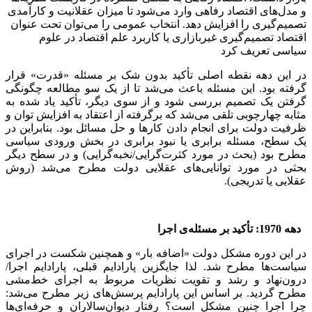
و مدل‌های اقتصاد رفاهی وارد می‌شود تا میزان عقلانیت و کارآمدی
تصمیم‌گیری را افزایش دهد. انتخاب عمومی را می‌توان تحت عنوان
اقتصاد تصمیم‌گیری غیربازاری یا کاربرد علم اقتصاد در علوم
سیاسی تعریف کرد
در این دهه نقطه اصلی تأکید بدون شک بر مسئله «قدرت» قرار
گرفته بود. این مسئله باعث می‌شد تا از یک سو مطالعه چگونگی
گرفتن یک تصمیم بررسی شود و از سوی دیگر، تأکید یاد شده به
مثابه چهارچوبی تلقی می‌شد که برگرفته از اعتقاد به افزایش توان و
ظرفیت دولت برای انجام دادن کارها و حل مسائل بود. بنابراین در
یک سطح، مسئله برابری یا نبود برابری در بخش ورودی سیاسی
مطرح بود (بحث در مورد کثرت‌گرایی/نخبه‌گرایی) و در سطح دیگر
بحثی در مورد توانایی‌های عقلایی دولت مطرح می‌شد (روش
عقلایی یا تدریجی).
دهه 1970: تأکید بر مسئله‌ی اجرا
در این دوره مشکل دولت «اضافه بار» و همچنین شکست در اجرای
سیاست‌ها مطرح شد. لذا جایگزین پارادایم قبلی، پارادایم اجرا/
درون‌نهاد و رشد و تقویت نظریات مربوط به اجرای خط‌مشی
مطرح گردید. بر اساس این پارادایم پرسش‌های زیر مطرح می‌شد:
چرا اجرا چنین مشکل است؟ رفتار دیوان‌سالاران و حرفه‌ای‌ها