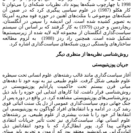
1998 با چهارچوب شبکه‌ها پیوند داد. نظریات شبکه‌ای را می‌توان تا
کار هکلو (1987) در علوم سیاسی پیگیری کرد که در ضمن آن
شبکه‌های موضوعی با مثلث‌های آهنین در حوزه قوه مجریه آمریکا
به تصویر کشیده شده است. این اندیشه را سپس در انگلستان،
ریچاردسن و جردن (1979) به کار گرفتند که بر اساس آن سیستم
سیاست‌گذاری انگلستان از مجموعه لایه لایه شده از زیرسیستم‌ها
تشکیل شده است. همچنین راد ردز (1988) به لزوم مطالعه
ساختارهای وابستگی درون شبکه‌های سیاست‌گذاری اشاره کرد.
روش‌شناسی نظریه‌ها از منظری دیگر
جریان پوزیتیویستی
آغاز سیاست‌گذاری مانند غالب رشته‌های علوم انسانی تحت سیطره
علوم طبیعی شکل گرفت. علوم طبیعی نیز به نوبه خود تا دهه‌های
میانی قرن بیستم تحت حاکمیت پارادایم پوزیتیویستی در
روش‌شناسی قرار داشت. لذا کارهای ابتدایی این حوزه را باید ذیل
روش‌شناسی‌های پوزیتیویستی مشاهده کرد. در واقع در دوره پس از
جنگ جهانی دوم، سیاست‌گذاری عمومی از دل یک سنت اثباتی قوی
رشد کرد. در ادامه و با انتقادهای افراد گوناگون به پوزیتیویسم، این
انتقادها اثر خود را با شدت بیشتری از علوم طبیعی، بر رشته‌های
علوم انسانی نهاد. سیاست‌گذاری نیز تحت تأثیر جریانات انتقادی
تحولاتی پیدا کرد. پوپر ابطال‌گرا، که با وجود انتقاداتش ذیل
اثبات‌گرایی می‌اندیشید معتقد بود که آزمون و تجربه باید مبنای