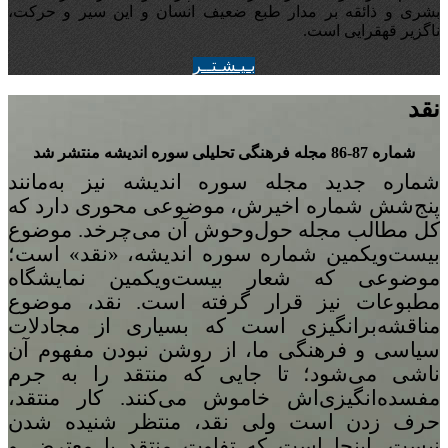
بشری و ذائقه بر مدار طبع ضعیف انسان و این سیر و حرکت،
ناگزیر قهقرایی است.
بـيـشـتــر
نقد
شماره 87-86 مجله‌ فرهنگی تحلیلی سوره‌ اندیشه منتشر شد
شماره‌ جدید مجله سوره اندیشه نیز به‌مانند
پنج
شش شماره‌ اخیرش، موضوعی محوری دارد که
کل مطالب مجله حول‌وحوش آن می‌چرخد. موضوع
بیست‌ویکمین شماره‌ سوره‌ اندیشه، «نقد» است؛
موضوعی که شعار بیست‌ویکمین نمایشگاه
مطبوعات نیز قرار گرفته است. نقد، موضوع
مناقشه‌برانگیزی است که بسیاری از مجادلات
سیاسی و فرهنگی ما، از روشن نبودن مفهوم آن
ناشی می‌شود؛ تا جایی که منتقد را به جرم
مفسده‌انگیزی‌اش خاموش می‌کنند. کار منتقد،
حرف زدن است ولی نقد، منتظر شنیده شدن
نیست. اینجا است که تفاوت منتقد با معترض و