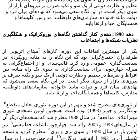
تنظیم و نظارت دولتی از یک سو و تکیه صرف بر نیروهای بازار از
سوی دیگر است. در این نگاه سعی می‌شود که نهادهای میان فرد و
دولت مانند خانواده، سازمان‌های داوطلب، مدارس، کلیساها و
همسایگان احیا و ارتقا یابند
دهه 1990: دهه‌ی کنار گذاشتن نگاه‌های بوروکراتیک و شکلگیری
نظریات شبکه‌ها و اجتماعات
یکی از مهمترین اتفاقات این دوره، کارهای آمیتای اتزیونی از
طرفداران اجتماع‌گرایی بود که این نگاه را به مثابه رویکردی در
سیاست‌گذاری عمومی وارد کرد. قالب‌بندی او از اجتماع‌گرایی به
منزله چهارچوبی برای سیاست‌گذاری به سوی یک راه میانه، بین
افراط و تفریط در تنظیم و نظارت دولتی از یک سو و تکیه صرف بر
نیروهای بازار از سوی دیگر است. در این نگاه سعی می‌شود که
نهادهای میان فرد و دولت مانند خانواده، سازمان‌های داوطلب،
مدارس، کلیساها و همسایگان احیا و ارتقا یابند.
6
از تئوری‌های مطرح شده و مهم در این دوره، تئوری تعادل منقطع
بومگارتنر و جونز (1993) بوده است. همچنین اولین نسخه‌ی تئوری
7
مهم ائتلاف مدافعه
در سال 1988 مطرح شد که نسخه‌های دیگر آن
8
در سال‌های 1993 و 2005 ارائه شد. چهارچوب اشاعه خط‌مشی
نیز
9
اولین بار در سال 1990 از سوی بری و بری
مطرح گردید و نسخه
10
تکمیلی آن در 1992 ارائه شد. ورگاری
این چهارچوب را در سال