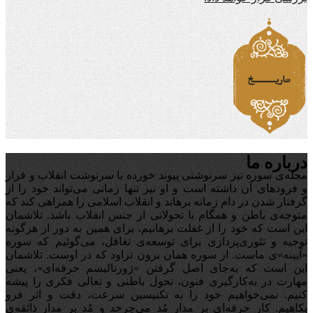
درباره ما
مجله‌ی سوره نیز سرنوشتی پیوند خورده با سرنوشت انقلاب و فراز
و فرودهای آن داشته است و او نیز تنها زمانی می‌تواند خود را از
گرفتار شدن در دام زمانه برهاند و انقلاب اسلامی را همراهی کند که
متوجه‌ی باطن و همگام با تحولاتی از جنس انقلاب باشد. تلاشمان
این است که خود را از غفلت برهانیم، برای همین به دور از هرگونه
توجیه‌ و تئوری‌پردازی برای توسعه‌ی تغافل،‌ می‌گوئیم که سوره
«آیینه‌»ی ماست. از سوره همان برون تراود که در اوست. تلاشمان
این است که به‌جای اصل گرفتن «ژورنالیسم حرفه‌ای»، یعنی
مهارت در به‌کارگیری فنون، تحول باطنی و تعالی فکری را پیشه
کنیم. نمی‌خواهیم خود را به تکنیسین سرعت، دقت و اثر فرو
بکاهیم. کار حرفه‌ای بر مدار مُد می‌چرخد و مُد بر مدار ذائقه‌ی