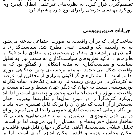
تصمیم‌گیری قرار گیرد، نه نظریه‌های غیرعلمی ابطال ناپذیر؛ وی
رویکرد مهندسی تدریجی را برای نوع اداره پیشنهاد کرد.
جریانات ضدپوزیتیویستی
ساخت‌گرایی که در آن واقعیت، به صورت اجتماعی ساخته می‌شود
نه به واسطه یک واقعیت عینی مطرح شد. سیاست‌گذاری با
تأثیرپذیری از اندیشه‌ی متفکران پست‌مدرن و انتقادی مانند فوکو و
‌هابرماس، تأکید نظریه‌های سیاست‌گذاری به سمت نیاز به تحلیل
سیاست و سیاست‌گذاری به مثابه اشکالی از گفتگو بود که به
واقعیت شکل می‌بخشید. نماینده برجسته‌ی چنین دیدگاهی موری
ادلمن است. با استدلال‌های گوناگونی بسیاری از محققین این عرصه
به کثرت‌گرایی در روش رسیده‌اند. رد شدن نگاه‌های ساده‌انگارانه
پوزیتیویستی نسبت به جهان که دیگر جهان بسیط و ساده نیست و
واقعیت، به‌ویژه واقعیت اجتماعی، پیچیده و چندبعدی است و لذا باید
رویکرد کثرت‌گرا را در مورد مدل‌ها و نظریه‌ها بپذیریم. جهان
پیچیده‌تر از آن است که بتوان آن را در یک قابل تفسیری جای داد. با
این نگاه، زمانی که سیاست‌گذاری عمومی را تحلیل می‌کنیم در واقع
در پی فهم شیوه‌های اندیشیدن و انواع «نقشه‌هایی» هستیم که
ساختار تحلیل «فرآیندها» و «مسائل» را پی می‌نهند. لذا بر اساس
تحلیل عقلایی سیاست‌ها، آگاهی اثبات‌گرا، جهان قابل فهم، قابلیت و
امکان محاسبه هزینه و فایده، امکان اندازه گیری است. اما بر