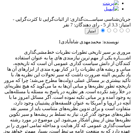
جریان‌شناسی سیاســـت‌گذاری: از اثبات‌گرایی تا کثرت‌گرایی
-
امتياز:
3.3
از 5 - رای دهندگان:
7
نفر
نویسنده: محمدمهدی شاه‌آبادی1
مروری بر سیر تاریخی تطورات نظریات خط‌مشی‌گذاری
اشــــاره
یکی از مهم ترین نیازمندی های ما به عنوان استفاده
کنندگان از دانش سیاست گذاری عمومی آن است که تاریخچه،
مبانی و ریشه های نظریات را در کنار بهره مندی از ابزارهای آن ها
یاد بگیریم. البته ضرورت داشت که سیر تحولات این نظریه ها، با
تأکید بیشتری بر مسائل عملی دولت‌ها مطرح می‌شد؛ چرا که مرور
تاریخچه تطور نظریه‌ها و مبانی آن‌ها به ما می‌گوید که هیچ نظریه‌ای
در خلأ رشد نکرده است. هر نظریه در پاسخ به مسئله یا مسئله‌هایی
به وجود آمده و بر مبانی تکیه نموده است. اگر مسائل امروز ما با
آنچه در اروپا و آمریکا به عنوان فلسفه‌های پشتیبان وجود دارد،
متفاوت است و برای تدوین نظریه‌های متناسب باید از مسیر نقد
نظریه‌های موجود گذر کرد، نیاز به تسلط بر ریشه‌ها و سیر تکوین
نظریه‌ها بیش از پیش آشکار می‌شود. این موضوع در مورد رشته
سیاست‌گذاری عمومی که کار هدایت و مداخله تمامی اموری را بر
عهده دارد که به منفعت عامه مرتبط است، بسیار مهم‌تر خواهد بود.