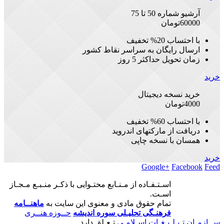
آرشیو شماره 50 تا 75
60000
تومان
با احتساب 20% تخفیف
ارسال رایگان به سراسر نقاط کشور
زمان تحویل حداکثر 5 روز
خرید
خرید نسخه دیجیتال
4000
تومان
با احتساب 60% تخفیف
دریافت از مارکتهای اندروید
همسان با نسخه چاپی
خرید
Google+
Facebook
Feed
اسـتـفـاده از مـنـابع محتـوایی با ذکـر منـبـع مـجـاز
اسـت.
تمام حقوق مادی و معنوی این سایت به
ماهنــامه
فرهنـگی تحلیـلی سوره اندیشه
حــوزه هنــری
ســازمـان تـبـلـیـغـات اسـلامـی
تـعـلق دارد.