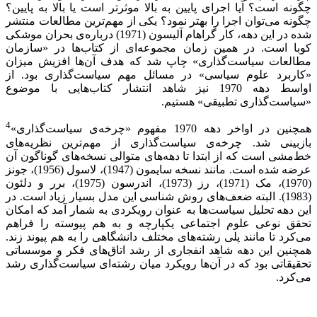
چگونه است؟ آیا اجرای پایین به بالا موثرتر است یا بالا به پایین؟
چگونه می‌توان اجرا را بهتر نمود؟ یکی از مهم‌ترین مطالعات منتشر
شده در این دهه، کار گراهام آلیسون (1971) درباره‌ی بحران موشکی
کوبا است. در همین زمان مجموعه‌ای از کتاب‌ها در «سازمان
مطالعات سیاست‌گذاری» چاپ شد که هدف آن‌ها افزیش میزان
«کاربرد علوم سیاسی» در مسائل مهم سیاست‌گذاری بود. از
اواسط دهه 1970 نیز شاهد انتشار کتاب‌هایی با موضوع
«سیاست‌گذاری تطبیقی» هستیم.
4
همچنین در اواخر دهه 1970 مفهوم «چرخه‌ی سیاست‌گذاری»
بازبینی شد. چرخه‌ی سیاست‌گذاری از مهم‌ترین نظریه‌های
خط‌مشی است که از ابتدا تا دهه‌های متوالی نسخه‌های گوناگون آن
عرضه شده است. مانند نسخه سایمون (1947)، لاسول (1956)، جونز
(1970)، مک (1971)، رز (1973)، اندرسون (1975)، برر و دلئون
(1983). البته ضعف‌های روش شناسی این مدل بسیار زیاد است. در
این دهه تحلیل سیاست‌ها به عنوان رویکردی به شمار آمد که امکان
تحقق نوعی علوم اجتماعی یکپارچه و به هم پیوسته را فراهم
می‌کرد تا مانند پلی رشته‌های مختلف دانشگاهی را به هم پیوند زند.
همچنین این دهه شاهد انفجاری از رشد اتاق‌های فکر و موسساتی
تحقیقاتی بود که در آن‌ها رویکرد میان رشته‌ای سیاست‌گذاری رشد
می‌کرد.