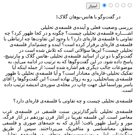
در گفت‌وگو با هانس-یوهان گلاک1
بررسی وضعیت فعلی و آینده‌ی فلسفه‌ی تحلیلی
اشــــاره
فلسفه‌ی تحلیلی چیست؟ چگونه و در کجا ظهور کرد؟ چه
تفاوتی با فلسفه‌ی قاره‌ای دارد؟ با وجود این تفاوت‌ها چه ارتباطی با
فلسفه‌ی قاره‌ای برقرار کرده است؟ آینده و چشم‌انداز فلسفه‌ی
تحلیلی چیست؟ این‌ها سؤالاتی است که تلاش شده است در
گفت‌وگو با دو تن از اساتید فلسفه‌ی تحلیلی -هانس گلاک و مارتینیچ-
پاسخ داده شود. در این گفت‌وگوها که به ترتیب در ادامه می‌آید، به
موضوعات جالب دیگری هم اشاره شده است؛ از جمله اینکه آیا
تفکیک تحلیلی-قاره‌ای معنادار است؟ و آیا فلسفه‌ی تحلیلی با ظهور
فلسفه‌ی پساتحلیلی، رو به زوال نهاده است؟ این گفت‌وگوها را آقای
یاسر پوراسماعیل جهت چاپ در مجله‌ی سوره‌ی اندیشه ترتیب داده
است.
فلسفه‌ی تحلیلی چیست و چه تفاوتی با فلسفه‌ی قاره‌ای دارد؟
فلسفه‌ی تحلیلی تأثیرگذارترین سنت فلسفی در فلسفه‌ی غرب
معاصر است. این فلسفه تقریبا در آغاز قرن نوزدهم در آثار فرگه،
مور و راسل ظهور یافت؛ آثاری که به جنبه‌های صوری و فلسفی
منطق، معناشناسی و متافیزیک می‌پرداختند. سپس از طریق
ویتگنشتاین اول و پوزیتیویست‌های منطقی در فلسفه‌ی تحلیلی،