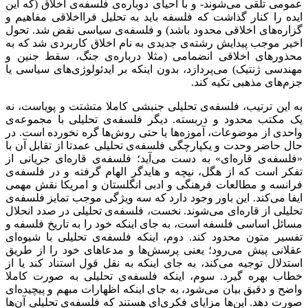
عمومی تلقی می‌شوند- و با احیای دوباره‌ی فلسفه‌ی اخلاق (که این
ایده را کنار گذاشت که فلسفه باید به تحلیل فرااخلاقی مفاهیم و
گزاره‌های اخلاقی محدود باشد) و فلسفه‌ی سیاسی نقض شد. تحول
اخیر موجب پیدایش رشته‌ی جدیدی به نام اخلاق کاربردی شد که به
محذورهای اخلاقی انضمامی (مثلا درباره‌ی جنگ، سقط جنین و
مهندسی ژنتیک) می‌پردازد، بدون اینکه بر ایدئولوژی‌های سیاسی یا
جزم‌های مذهبی تکیه کند.
به این ترتیب، فلسفه‌ی تحلیلی جنبشی کاملا متشتت و پویاست، نه
یک مکتب محدود و دربسته. دیگر فلسفه‌ی تحلیلی با مجموعه‌ی
واحدی از موضوعات، آموزه‌ها یا حتی روش‌ها گره نخورده است. در
حال حاضر وحدت و یکپارچگی فلسفه‌ی تحلیلی عمدتا از تقابل آن با
«فلسفه‌ی قاره‌ای» به دست می‌آید؛ فلسفه‌ی قاره‌ای جریانی از
تفکر است که از هگل، نیچه و هایدگر الهام گرفته و در فلسفه‌ی
فرانسه و مطالعات فرهنگی و ادبی انگلستان و امریکا نقش مهمی
ایفا می‌کند. این باور وجود دارد که سه ویژگی موجب تمایز فلسفه‌ی
تحلیلی از قاره‌ای می‌شوند. نخست، فلسفه‌ی تحلیلی در صدد انحلال
مسائل اساسی فلسفه است، به جای اینکه خود را به تاریخ فلسفه و
تفسیر متون محدود کند. دوم، اینکه فلسفه‌ی تحلیلی با شیوه‌ای
عقلانی پیش می‌رود؛ یعنی پرسش‌ها و مدعاهای خود را از طریق
استدلال توجیه می‌کند، به جای اینکه به نقل قول استناد کند یا از
خطاب بهره گیرد. سوم، اینکه فلسفه‌ی تحلیلی به صورت کاملا
واضح و دقیق بیان می‌شود، به جای اینکه اظهارات مبهم و پیچیده‌ای
صورت دهد. این‌ها مزایای فکری‌ای هستند که فلسفه‌ی تحلیلی آن‌ها