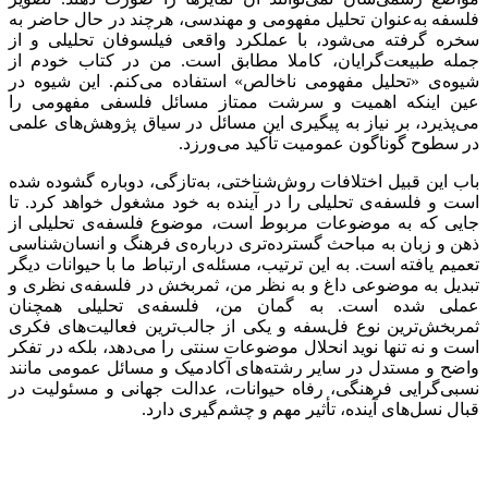
فلسفه به‌عنوان تحلیل مفهومی و مهندسی، هرچند در حال حاضر به
سخره گرفته می‌شود، با عملکرد واقعی فیلسوفان تحلیلی و از
جمله طبیعت‌گرایان، کاملا مطابق است. من در کتاب خودم از
شیوه‌ی «تحلیل مفهومی ناخالص» استفاده می‌کنم. این شیوه در
عین اینکه اهمیت و سرشت ممتاز مسائل فلسفی مفهومی را
می‌پذیرد، بر نیاز به پیگیری این مسائل در سیاق پژوهش‌های علمی
در سطوح گوناگون عمومیت تأکید می‌ورزد.
باب این قبیل اختلافات روش‌شناختی، به‌تازگی، دوباره گشوده شده
است و فلسفه‌ی تحلیلی را در آینده به خود مشغول خواهد کرد. تا
جایی که به موضوعات مربوط است، موضوع فلسفه‌ی تحلیلی از
ذهن و زبان به مباحث گسترده‌تری درباره‌ی فرهنگ و انسان‌شناسی
تعمیم یافته است. به این ترتیب، مسئله‌ی ارتباط ما با حیوانات دیگر
تبدیل به موضوعی داغ و به نظر من، ثمربخش در فلسفه‌ی نظری و
عملی شده است. به گمان من، فلسفه‌ی تحلیلی همچنان
ثمربخش‌ترین نوع فلسفه و یکی از جالب‌ترین فعالیت‌های فکری
است و نه تنها نوید انحلال موضوعات سنتی را می‌دهد، بلکه در تفکر
واضح و مستدل در سایر رشته‌های آکادمیک و مسائل عمومی مانند
نسبی‌گرایی فرهنگی، رفاه حیوانات، عدالت جهانی و مسئولیت در
قبال نسل‌های آینده، تأثیر مهم و چشم‌گیری دارد.