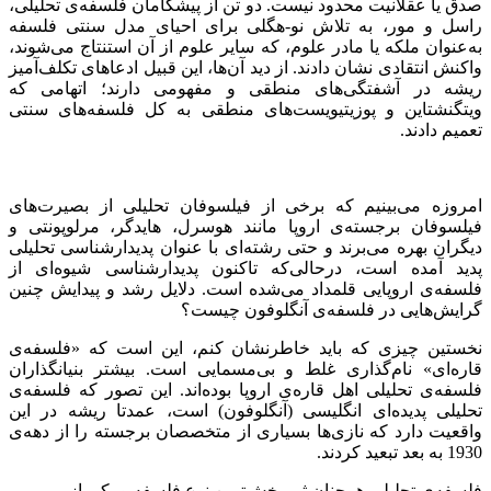
صدق یا عقلانیت محدود نیست. دو تن از پیشگامان فلسفه‌ی تحلیلی،
راسل و مور، به تلاش نو-‌هگلی برای احیای مدل سنتی فلسفه
به‌عنوان ملکه یا مادر علوم، که سایر علوم از آن استنتاج می‌شوند،
واکنش انتقادی نشان دادند. از دید آن‌ها، این قبیل ادعاهای تکلف‌آمیز
ریشه در آشفتگی‌های منطقی و مفهومی دارند؛ اتهامی که
ویتگنشتاین و پوزیتیویست‌های منطقی به کل فلسفه‌های سنتی
تعمیم دادند.
امروزه می‌بینیم که برخی از فیلسوفان تحلیلی از بصیرت‌های
فیلسوفان برجسته‌ی اروپا مانند هوسرل، هایدگر، مرلوپونتی و
دیگران بهره می‌برند و حتی رشته‌ای با عنوان پدیدارشناسی تحلیلی
پدید آمده است، درحالی‌که تاکنون پدیدارشناسی شیوه‌ای از
فلسفه‌ی اروپایی قلمداد می‌شده است. دلایل رشد و پیدایش چنین
گرایش‌هایی در فلسفه‌ی آنگلوفون چیست؟
نخستین چیزی که باید خاطرنشان کنم، این است که «فلسفه‌ی
قاره‌ای» نام‌گذاری غلط و بی‌مسمایی است. بیشتر بنیانگذاران
فلسفه‌ی تحلیلی اهل قاره‌ی اروپا بوده‌اند. این تصور که فلسفه‌ی
تحلیلی پدیده‌ای انگلیسی (آنگلوفون) است، عمدتا ریشه در این
واقعیت دارد که نازی‌ها بسیاری از متخصصان برجسته را از دهه‌ی
1930 به بعد تبعید کردند.
فلسفه‌ی تحلیلی همچنان ثمربخش‌ترین نوع فلسفه و یکی از