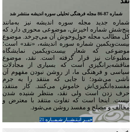
نقد
شماره 87-86 مجله‌ فرهنگی تحلیلی سوره‌ اندیشه منتشر شد
شماره‌ جدید مجله سوره اندیشه نیز به‌مانند
پنج
شش شماره‌ اخیرش، موضوعی محوری دارد که
کل مطالب مجله حول‌وحوش آن می‌چرخد. موضوع
بیست‌ویکمین شماره‌ سوره‌ اندیشه، «نقد» است؛
موضوعی که شعار بیست‌ویکمین نمایشگاه
مطبوعات نیز قرار گرفته است. نقد، موضوع
مناقشه‌برانگیزی است که بسیاری از مجادلات
سیاسی و فرهنگی ما، از روشن نبودن مفهوم آن
ناشی می‌شود؛ تا جایی که منتقد را به جرم
مفسده‌انگیزی‌اش خاموش می‌کنند. کار منتقد،
حرف زدن است ولی نقد، منتظر شنیده شدن
نیست. اینجا است که تفاوت منتقد با معترض و
مخالف و مصلح و مفسد روشن می‌شود.
خبــر انـتـشــار شـمــاره 21