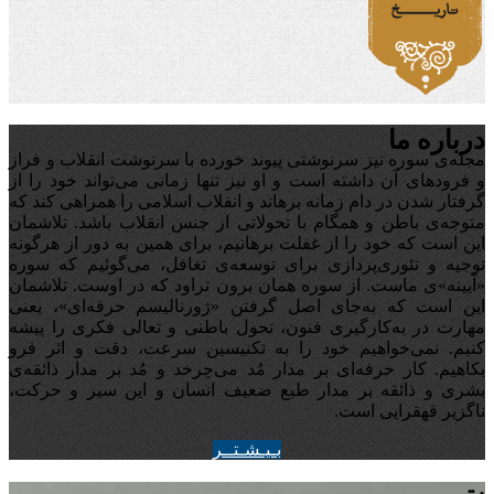
درباره ما
مجله‌ی سوره نیز سرنوشتی پیوند خورده با سرنوشت انقلاب و فراز
و فرودهای آن داشته است و او نیز تنها زمانی می‌تواند خود را از
گرفتار شدن در دام زمانه برهاند و انقلاب اسلامی را همراهی کند که
متوجه‌ی باطن و همگام با تحولاتی از جنس انقلاب باشد. تلاشمان
این است که خود را از غفلت برهانیم، برای همین به دور از هرگونه
توجیه‌ و تئوری‌پردازی برای توسعه‌ی تغافل،‌ می‌گوئیم که سوره
«آیینه‌»ی ماست. از سوره همان برون تراود که در اوست. تلاشمان
این است که به‌جای اصل گرفتن «ژورنالیسم حرفه‌ای»، یعنی
مهارت در به‌کارگیری فنون، تحول باطنی و تعالی فکری را پیشه
کنیم. نمی‌خواهیم خود را به تکنیسین سرعت، دقت و اثر فرو
بکاهیم. کار حرفه‌ای بر مدار مُد می‌چرخد و مُد بر مدار ذائقه‌ی
بشری و ذائقه بر مدار طبع ضعیف انسان و این سیر و حرکت،
ناگزیر قهقرایی است.
بـيـشـتــر