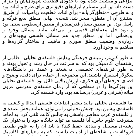
انتزاعی و متشتت شده بود، تا حدودی قطعیت شهودی‌اش را نیز از
دست داد. این امر مستلزم ابزارهای دقیق‌تری برای طرح و اثبات بود
و به طرحی «منطق‌گرایانه» برای اثبات قطعیت ریاضیات -از طریق
استنتاج آن از منطق- منجر شد. نتیجه‌ی نهایی منطق بدیع فرگه و
راسل بود. این منطق بسیار قدرتمندتر از منطق ارسطویی سنتی بود
و نوید حل معماهای قدیمی را می‌داد، مانند مسائل وجود و
این‌همانی. اما این منطق جدید هم مسائل فلسفی پیچیده‌ای را
درباره‌ی وضعیت منطق صوری و ماهیت و ساختار گزاره‌ها و
مفاهیم به وجود آورد.
به طور کلی‌تر، زمینه‌ی فرهنگی پیدایش فلسفه‌ی تحلیلی، نظامی از
رشته‌های آکادمیکی بود که به ‌سرعت در حال رشد و تحول بودند و
به طور فزاینده‌ای تخصصی می‌شدند و عمدتا در دانشگاه‌های
سکولار استقرار داشتند. این مجموعه، از جمله، برای دقت، وضوح و
فضای حرفه‌ای‌گری فکری، ارزش بالایی قائل بود. فلسفه‌ی تحلیلی
این ویژگی‌ها را در سطحی که از زمان فلسفه‌ی مدرسی قرون
میانه (شرقی و غربی) بی‌سابقه بود، وارد فلسفه کرد.
اما فلسفه‌ی تحلیلی مانند بیشتر ابداعات فلسفی ابتدائا واکنشی به
فلسفه‌ی پیشین بود. جنبش تحلیلی را می‌توان، همانند بخش عمده‌ای
از فلسفه‌ی غرب معاصر، پاسخی به چالش کانت تلقی کرد. به لحاظ
پیشرفت علوم خاص، آیا فلسفه می‌تواند جایگاه خود را به‌عنوان یک
رشته‌ی مستقل و بنیادی حفظ کند؟ یا باید آن را به علوم طبیعی
فروکاست یا شاخه‌ای از ادبیات دانست که به معیارهای آکادمیک