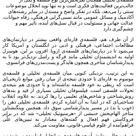
جالب‌ترین فعالیت‌های فکری است و نه تنها نوید انحلال موضوعات
سنتی را می‌دهد، بلکه در تفکر واضح و مستدل در سایر رشته‌های
آکادمیک و مسائل عمومی مانند نسبی‌گرایی فرهنگی، رفاه حیوانات،
عدالت جهانی و مسئولیت در قبال نسل‌های آینده، تأثیر مهم و
چشم‌گیری دارد
از آن طرف هم، فلسفه‌ی قاره‌ای واقعی بیشتر در دپارتمان‌های
مطالعات اجتماعی، فرهنگی و ادبی در انگلستان و امریکا کار
می‌شود تا در دپارتمان‌های فلسفه‌ی اروپا. افزون بر این، هوسرل
اولیه به اندیشمندان تحلیلی مانند فرگه و راسل نزدیک‌تر بود تا به
پدیدارشناسان متأخری همچون هایدگر و پست‌مدرن‌های فرانسوی.
به این ترتیب، نزدیکی کنونی میان فلسفه‌ی تحلیلی و فلسفه‌ی
موسوم به قاره‌ای تا حدودی نتیجه‌ی از میان رفتن موانع تاریخی‌ای
است که ربطی به خود فلسفه نداشته‌اند و تا حدودی هم نتیجه‌ی
تحولات فلسفی است. فیلسوفان تحلیلی بسیاری از قید و بندهای
روش‌شناختی و شاخص‌های تعلیمی را رها کردند. به علاوه، انقلاب
شناختی‌ای که در ابتدا به آن اشاره کردم، فلسفه‌ی تحلیلی ذهن را
(خوب یا بد) در مسیر پدیدارشناسی سوق داد. همچنین ویتگنشتاین
متأخر الهام‌بخش جنبشی از «هرمنیوتیک تحلیلی» شد که در برابر
فروکاستن فهم افعال و گفته‌های معنادار به تبیین‌های علّی
فراهم‌آمده از علوم قیاسی-قانونی، مقاومت می‌کند.
در عین حال، پیدایش آن‌چه فلسفه‌ی پساتحلیلی4 نامیده می‌شود نیز