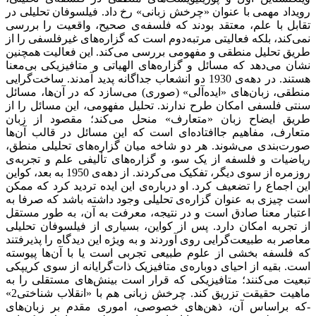
رویداد مهمی با عنوان «چرخش زبانی» رخ داد. فیلسوفان تحلیلی در
تقابل با علم، معتقد بودند که فلسفه‌ی صحیح، واقعیت را بررسی
نمی‌کند، بلکه فعالیتی مرتبه‌دوم است که گزاره‌های غیرفلسفی را از
طریق تحلیل منطقی و مفهومی بررسی می‌کند. این فعالیت همچنین
نشان می‌دهد که مسائل و گزاره‌های الهیاتی و متافیزیکی بی‌معنا
هستند. در دهه‌ی 1930 دو انشعاب جداگانه پدید آمدند. ساخت‌گرایی
منطقی، زبان‌های «ایده‌آلی» (صوری) می‌سازد که در آن‌ها، مسائل
سنتی فلسفی امکان طرح ندارند. تحلیل مفهومی، این مسائل را از
طریق ایضاح زبان «متعارف» منحل می‌کند؛ مقصود از زبان
متعارف، مفاهیم جاافتاده‌ای است که این مسائل در قالب آن‌ها
صورت‌بندی می‌شوند. هر دو شاخه میان گزاره‌های تحلیلی منطق،
ریاضیات و فلسفه از یک سو، و گزاره‌های تألیفی علم و تجربه‌ی
روزمره از سوی دیگر، تفکیک می‌کردند. از دهه‌ی 1950 به بعد، کواین
این اجماع را تضعیف کرد. او درباره‌ی این ایده تردید کرد که ممکن
است چیزی به عنوان گزاره‌ی تحلیلی وجود داشته باشد که صرفا به
اعتبار معنا صادق است و در نتیجه، معرفت به آن، به طور مستقل
از تجربه امکان دارد. پس از کواین، بسیاری از فیلسوفان تحلیلی
معاصر به طبیعت‌گرایی روی آوردند و به ویژه این دیدگاه را پذیرفتند
که فلسفه بخشی از علوم طبیعی تجربی است یا با آن‌ها پیوسته
است. بقیه از احیای دوباره‌ی متافیزیک ذات‌گرایانه از سوی کریپکی
تبعیت می‌کنند؛ متافیزیکی که قرار است بینش‌های مستقلی را به
ماهیت حقیقت تزریق کند. چرخش زبانی هم با «انقلاب شناختی2»
-که براساس آن، ذهن‌های خصوصی، اموری مقدم بر زبان‌های