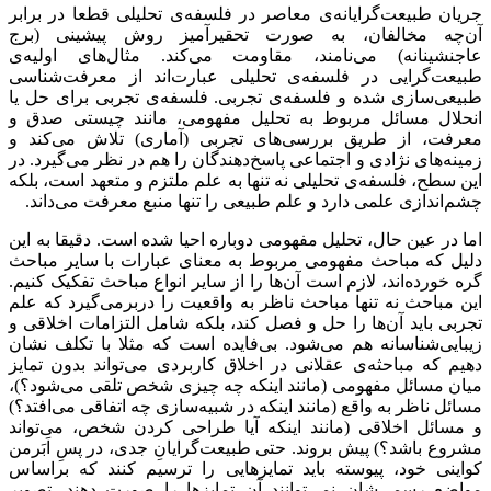
جریان طبیعت‌گرایانه‌ی معاصر در فلسفه‌ی تحلیلی قطعا در برابر
آن‌چه مخالفان، به صورت تحقیرآمیز روش پیشینی (برج
عاجنشینانه) می‌نامند، مقاومت می‌کند. مثال‌های اولیه‌ی
طبیعت‌گرایی در فلسفه‌ی تحلیلی عبارت‌اند از معرفت‌شناسی
طبیعی‌سازی شده و فلسفه‌ی تجربی. فلسفه‌ی تجربی برای حل یا
انحلال مسائل مربوط به تحلیل مفهومی، مانند چیستی صدق و
معرفت، از طریق بررسی‌های تجربی (آماری) تلاش می‌کند و
زمینه‌های نژادی و اجتماعی پاسخ‌دهندگان را هم در نظر می‌گیرد. در
این سطح، فلسفه‌ی تحلیلی نه تنها به علم ملتزم و متعهد است، بلکه
چشم‌اندازی علمی دارد و علم طبیعی را تنها منبع معرفت می‌داند.
اما در عین حال، تحلیل مفهومی دوباره احیا شده است. دقیقا به این
دلیل که مباحث مفهومی مربوط به معنای عبارات با سایر مباحث
گره خورده‌اند، لازم است آن‌ها را از سایر انواع مباحث تفکیک کنیم.
این مباحث نه تنها مباحث ناظر به واقعیت را دربرمی‌گیرد که علم
تجربی باید آن‌ها را حل و فصل کند، بلکه شامل التزامات اخلاقی و
زیبایی‌شناسانه هم می‌شود. بی‌فایده است که مثلا با تکلف نشان
دهیم که مباحثه‌ی عقلانی در اخلاق کاربردی می‌تواند بدون تمایز
میان مسائل مفهومی (مانند اینکه چه چیزی شخص تلقی می‌شود؟)،
مسائل ناظر به واقع (مانند اینکه در شبیه‌سازی چه اتفاقی می‌افتد؟)
و مسائل اخلاقی (مانند اینکه آیا طراحی کردن شخص، می‌تواند
مشروع باشد؟) پیش بروند. حتی طبیعت‌گرایانِ جدی، در پسِ اَبَرمن
کواینی خود، پیوسته باید تمایزهایی را ترسیم کنند که براساس
مواضع رسمی‌شان نمی‌توانند آن تمایزها را صورت دهند. تصویر