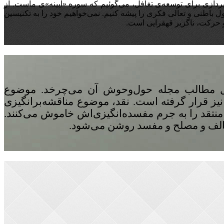
پردازی برای توسعه‌ی تغافل،‌ می‌گوئیم که سوره «آیینه‌»ی ماست. از
باطنی و تعالی فکری را پیشه کنیم. نمی‌خواهیم خود را به تکنیسین
 و حرکت، ناگزیر قهقرایی است.
 مطالب مجله حول‌وحوش آن می‌چرخد. موضوع
ز قرار گرفته است. نقد، موضوع مناقشه‌برانگیزی
نتقد را به جرم مفسده‌انگیزی‌اش خاموش می‌کنند.
خالف و مصلح و مفسد روشن می‌شود.