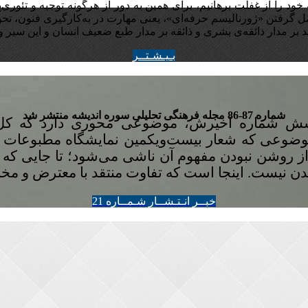
ود را از غفلت برهانیم، برای همین به دور از هرگونه توجیه‌ و تئوری‌
 گرفتن «ژورنالیسم حرفه‌ای»، یعنی مهارت در به‌کارگیری فنون، تحول 
ُد بر مدار ذائقه‌ی بشری و ذائقه بر مدار طبع ضعیف انسان و این سیر
بـيـشـتــر
شماره 87-86 مجله‌ فرهنگی تحلیلی سوره‌ اندیشه منتشر شد
 شماره‌ اخیرش، موضوعی محوری دارد که کل
وضوعی که شعار بیست‌ویکمین نمایشگاه مطبوعات نی
 روشن نبودن مفهوم آن ناشی می‌شود؛ تا جایی که م
دن نیست. اینجا است که تفاوت منتقد با معترض و م
خبــر انـتـشــار شـمــاره 21