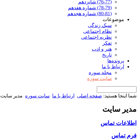
(76-77) شانزدهم
(78-79) شماره هفدهم
(80-81) شماره هجدهم
موضوعات
سبک زندگی
نظام اجتماعی
نظریه اجتماعی
تفکر
هنر و ادب
تاریخ
پرونده‌ها
ارتباط با ما
مجله سوره
سایت سوره
شما اینجا هستید:
صفحه اصلی
ارتباط با ما
سایت سوره
مدير سايت
مدير سايت
اطلاعات تماس
فرم تماس