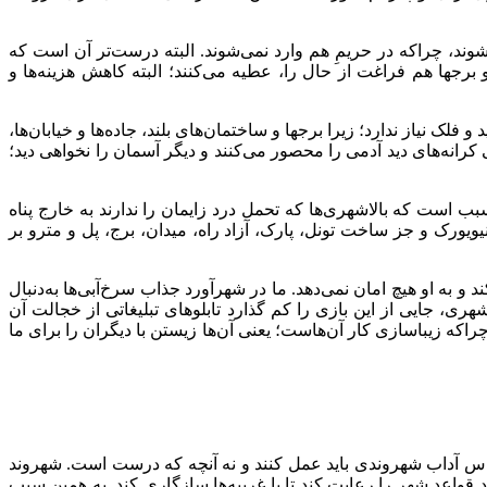
وند، چراکه در حریمِ هم وارد نمی‌شوند. البته درست‌تر آن است که
 برجها هم فراغت از حال را، عطیه می‌کنند؛ البته کاهش هزینه‌ها و
فلک نیاز ندارد؛ زیرا برجها و ساختمان‌های بلند، جاده‌ها و خیابان‌ها،
 کرانه‌های دید آدمی را محصور می‌کنند و دیگر آسمان را نخواهی دید؛
ب است که بالاشهری‌ها که تحمل درد زایمان را ندارند به خارج پناه
یویورک و جز ساخت تونل، پارک، آزاد راه، میدان، برج، پل و مترو بر
 به او هیچ امان نمی‌دهد. ما در شهرآورد جذاب سرخ‌آبی‌ها به‌دنبال
 جایی از این بازی را کم گذارد تابلوهای تبلیغاتی از خجالت آن
راکه زیباسازی کار آن‌هاست؛ یعنی آن‌ها زیستن با دیگران را برای ما
اساس آداب شهروندی باید عمل ‌کنند و نه آنچه که درست است. شهروند
 قواعد شهر را رعایت کند تا با غریبه‌ها سازگاری کند. به همین سبب