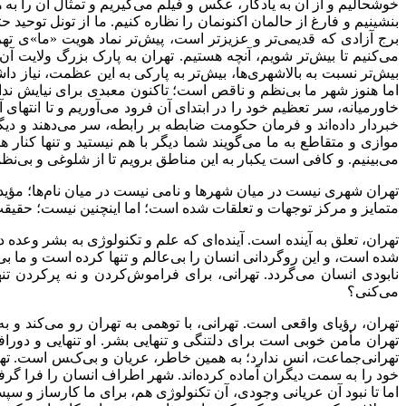
خوشحالیم و از آن به یادگار، عکس و فیلم می‌گیریم و تمثال آن را به هم
بنشینیم و فارغ از حالمان اکنونمان را نظاره کنیم. ما از تونل توحی
برج آزادی که قدیمی‌تر و عزیزتر است، پیش‌تر نماد هویت «ما»ی ته
می‌کنیم تا بیش‌تر شویم، آنچه هستیم. تهران به پارک بزرگ ولایت
بیش‌تر نسبت به بالاشهری‌ها، بیش‌تر به پارکی به این عظمت، نیاز داشتن
اما هنوز شهر ما بی‌نظم و ناقص است؛ تاکنون معبدی برای نیایش نداشت
خاورمیانه، سر تعظیم خود را در ابتدای آن فرود می‌آوریم و تا انتها
خبردار داده‌اند و فرمان حکومت ضابطه بر رابطه، سر می‌دهند و دیگر 
موازی و متقاطع به ما می‌گویند شما دیگر با هم نیستید و تنها کنار 
می‌بینیم. و کافی است یکبار به این مناطق برویم تا از شلوغی و بی‌نظمی
تهران شهری نیست در میان شهرها و نامی نیست در میان نام‌ها؛ مؤید
متمایز و مرکز توجهات و تعلقات شده است؛ اما اینچنین نیست؛ حقیقت
تهران، تعلق به آینده است. آینده‌ای که علم و تکنولوژی به بشر وعده 
شده است، و این روگردانی انسان را بی‌عالم و تنها کرده است و ما بی
نابودی انسان می‌گردد. تهرانی، برای فراموش‌کردن و نه پرکردن تن
می‌کنی؟
تهران، رؤیای واقعی است. تهرانی، با توهمی به تهران رو می‌کند و به
تهران مأمن خوبی است برای دلتنگی و تنهایی بشر. او تنهایی و دو
تهرانی‌جماعت، انس ندارد؛ به همین خاطر، عریان و بی‌کس است. تهرا
خود را به سمت دیگران آماده کرده‌اند. شهر اطراف انسان را فرا گرفت
اما تا نبود آن عریانی وجودی، آن تکنولوژی هم، برای ما کارساز و س