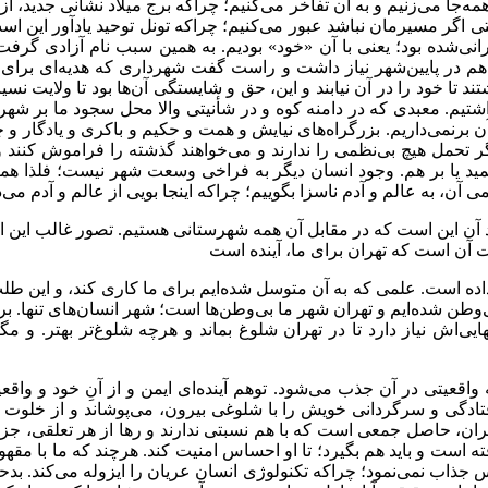
ه‌جا می‌زنیم و به آن تفاخر می‌کنیم؛ چراکه برج میلاد نشانی جدید، از آی
د حتی اگر مسیرمان نباشد عبور می‌کنیم؛ چراکه تونل توحید یادآور این 
رانی‌شده بود؛ یعنی با آن «خود» بودیم. به همین سبب نام آزادی گرف
 آن‌هم در پایین‌شهر نیاز داشت و راست گفت شهرداری که هدیه‌ای ب
د تا خود را در آن نیابند و این، حق و شایستگی آن‌ها بود تا ولایت نسی
یم. معبدی که در دامنه کوه و در شأنیتی والا محل سجود ما بر شهر باشد
ی آن برنمی‌داریم. بزرگراه‌های نیایش و همت و حکیم و باکری و یادگا
تحمل هیچ بی‌نظمی را ندارند و می‌خواهند گذشته را فراموش کنند و بدو
همید یا بر هم. وجود انسان دیگر به فراخی وسعت شهر نیست؛ فلذا همه 
 آن، به عالم و آدم ناسزا بگوییم؛ چراکه اینجا بویی از عالم و آدم می‌د
 آن این است که در مقابل آن همه شهرستانی هستیم. تصور غالب این ا
 آن است که تهران برای ما، آینده است
داده است. علمی که به آن متوسل شده‌ایم برای ما کاری کند، و این طلبِ 
‌وطن شده‌ایم و تهران شهر ما بی‌وطن‌ها است؛ شهر انسان‌های تنها. بر
هایی‌اش نیاز دارد تا در تهران شلوغ بماند و هرچه شلوغ‌تر بهتر. 
 واقعیتی در آن جذب می‌شود. توهم آینده‌ای ایمن و از آنِ خود و واق
رافتادگی و سرگردانی خویش را با شلوغی بیرون، می‌پوشاند و از خلو
ن، حاصل جمعی است که با هم نسبتی ندارند و رها از هر تعلقی، جز تع
ه است و باید هم بگیرد؛ تا او احساس امنیت کند. هرچند که ما با مقه
پس جذاب نمی‌نمود؛ چراکه تکنولوژی انسان عریان را ایزوله می‌کند. بد