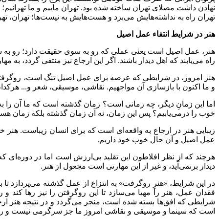
نهادن داشت مصلای تهران ساخته شده بود. تهران ماییم و ما تهرانیم؛ پس
تهران راه به نداشته‌هایش می‌برد و هست‌هایش به نیست‌ها؛ تهران، ت
هنر در شرایط انتفاء عمل اصیل
هنر، عمل اصیل است یعنی عملی که رو به سوی حقیقت دارد؛ رو به سوی
راه می‌یابند که اهل دیدار باشند. اگر این ارجاع نیز منتفی گردد، به
هنر امروز، در شرایطی که عرصه برای عمل اصیل تنگ است، روگرفتی از
و ما اکنون با بازسازی آن مواجهیم. نقاشی، موسیقی، شعر و... هرکدام 
اما این زمانِ دیگر، چه زمانی است؟ زمان گذشته است که ما آن را به 
خوب را درمی‌یابیم؟ پس این زمان، نه آن زمان گذشته بلکه زمان هست
زیبایی هنر در ارجاع به واقعه‌ای است که برای انسان زیباست. هنر 
عمل اصیل و آن حال خوب خود داریم.
هرچند که از نظر افلاطون این تقلید بی‌ارزش است اما در دوره‌ای ک
دیدار برنمی‌آید، و غیر از این مهارتی است مجعول از هنر.
در این شرایط، «هنرِ روگرفت» به انتزاع از عمل گذشته می‌پردازد تا برا
فقدان عمل، هنر را مهیا می‌سازد تا این روگرفتن را نیز رها کند و 
شرایطی که افق‌ها بسته شده است، منجر می‌گردد و در نتیجه هنر ارجاع 
است که سینما و موسیقی و نقاشی امروز ما جز سرگرمی نیست و راز