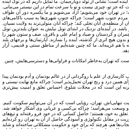
نده است؛ نشانی از تولد دوباره‌یمان. ما تمایل داریم که در نوک آینده
است که جز تو، چیزی نیست و تو با سرعت تمام در این نیستی می‌مانی.
ت؛ در تهران خود می‌شویم؛ آزاد می‌شویم و ما یکسره دور آن طواف
رای مردم جنوب شهر است؛ چراکه جنوب شهری‌ها به سبب ناکامی‌های
ان از منطقه‌ی آنان تجلی کند؛ چراکه آنان متولی‌ترند به ولایت نسیان.
. در آینده‌ای نزدیک در ابتدای تونل نیایش به عنوان بلندترین تونل
ر و چمران و کردستان و صیاد و امام علی و باقری، صف و ستون شهر را
ن هیچ اثری از گذشته، آینده را بسازند. آپارتمان‌ها و برجهای بلند
با هم غریبه‌اند. ما که چنین شده‌ایم از مناطق سنتی و قدیمی، آزار
هد.
ست که تهران به‌خاطر امکانات و فراوانی‌ها و دسترسی‌هایش، چنین
کارسازی از علم با روگردانی از در عالم بودنمان و آدم بودنمان پیدا
ای همین درد و رنج تهران تحمل‌پذیر است؛ چراکه مانع نهایت نیستی و
و مگرنه این است که در محلات شلوغ، احساس تعلق و امنیت بیش‌تری
عیت تنهایی‌اش. تهران، رؤیایی است که در آن می‌توانیم سکونت کنیم.
ت و وسعت می‌هراسد؛ چراکه بی‌کسی و عریانی وی آشکار خواهد شد.
لق به خود، هستند؛ حاصل کسانی که در خود فرو رفته‌اند و تیغ‌های
وریت در مقابل تکنولوژی و آسودگی حاصل از آن به تهران رو کرده‌ایم
حجاب‌ها هم، هرچند که برای خود و حکومت مشکلاتی ساخته‌اند و شاید