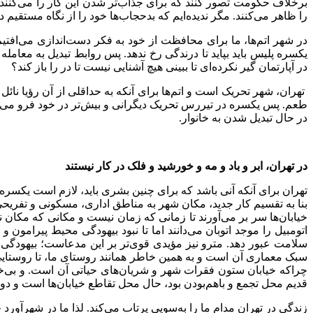
برخلاف حکومت تصور کنند که برای جذاب‌تر شدن این کار را می‌کنند،
را ظاهر می‌کنند. مگر ندیده‌ایم که بدحجاب‌ها خود را از نگاه مستقیم 
در شهر اتم‌ها، ما برای محافظت از خود به فکر دست‌اندازی می‌افتی
یکسره پلیس باید بپاید تا درندگی رخ ندهد. پس روابط تبدیل به معامل
در آپارتمان گیر نکرده‌ای تا ببینی هیچ آشنایی نیست تا در را باز کند؟
تهران، شهر تحریک است و اتم‌ها برای آنکه به حداقلی از آن رؤیا نائل
طعم. پس یکسره در تیررس تحریک دیگرانی و بیش‌تر در خود فرو می‌ر
در حال تبدیل شدن به خانوار.
در تهران، ابر و باد و مه و خورشید و فلک در کار نیستند
تهران برای آنکه آنی باشد که برای چنین بشری باید، لازم است یکسره ک
بنا به تقسیم کار جدید، مکان شهر به مناطق اداری، مسکونی و تفری
خیابان‌ها سر بر می‌آورند تا زمانی که زمان نیست و مکانی که مکان
اتومبیل را موجد اتوبان می‌دانند اما تا نبود بیهودگی محیط پیرامون 
سلامت عبور دهد. مترو نیز مؤیدی قوی‌تر بر این مدعاست؛ بیهودگی 
سبک معماری آن است و به همین خاطر همانند روستای ما، تا روستایی 
چراکه خیابان ستون فقرات شهر و شریان‌های حیاتی آن است. و بی‌خود 
قدیم محل تجمع و باهم‌بودن بود، حال محل تقاطع خیابان‌ها است و دور 
زندگی در تهران مدام ما را به‌سویی پرتاب می‌کند. لذا ما در شهرآو