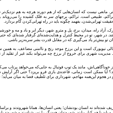
. مانعی نیست که انسان‌هایی که از هم دورند هرچه به هم نزدیک‌تر ش
 تراکم، طبیعی است. تراکم، برجهای سر به فلک کشیده را می‌رویاند و
قیقت تهرانی‌شدن، بفهمد چگونه باید در راه تهرانی‌کردن گام بردارد.
زاد راه، میدان، برج، پل و مترو. شهر، دیگر ابر و باد و مه و خورشید و 
دهند. در شهر، تو در محیط کنترل و هدایت‌شده‌ای گرفتار شده‌ای که حتی
میان تو بیش‌تر یاد می‌گیری که در مقابل قدرت بشر سربه‌زیر باشی.
ثالی نیویورک است و این برزخ موجد رنج و ناامنی مضاعف. به همین سب
مدیریت شهری برای خروج از برزخ چه می‌تواند بکند غیر از تقلید از ن
دآگاهی‌اش، مانند یک توپ فوتبال به جایی‌که می‌خواهد پرتاب می‌کند و
یا ممکن است زمانی، قاعده‌ی بازی فرو بریزد؟ حتی اگر آرایش شهری،
د و در هجوم این‌همه مهاجم، شهرداری برای تلطیف فضا به میان می‌آید؛ چ
یف شده‌اند نه انسان بودنشان؛ یعنی انسان‌ها، همانا شهروندند و بر
ید با هم کنار بیایند. شهروندان همدیگر را نمی‌شناسند و شهروند باید