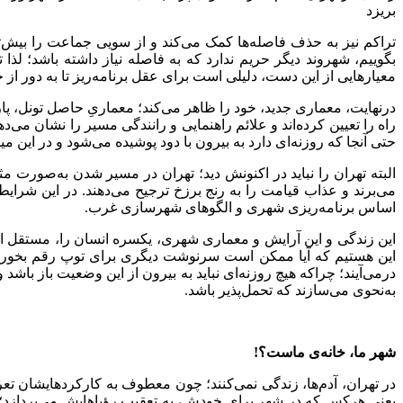
بریزد
تراکم نیز به حذف فاصله‌ها کمک می‌کند و از سویی جماعت را بیش‌تر
بگوییم، شهروند دیگر حریم ندارد که به فاصله نیاز داشته باشد؛ لذا
معیارهایی از این دست، دلیلی است برای عقل برنامه‌ریز تا به دور از ح
درنهایت، معماری جدید، خود را ظاهر می‌کند؛ معماریِ حاصل تونل، پارک، آ
راه را تعیین کرده‌اند و علائم راهنمایی و رانندگی مسیر را نشان می‌
حتی آنجا که روزنه‌‌ای دارد به بیرون با دود پوشیده می‌شود و در این 
البته تهران را نباید در اکنونش دید؛ تهران در مسیر شدن به‌صورت م
می‌برند و عذاب قیامت را به رنج برزخ ترجیح می‌دهند. در این شرایط 
اساس برنامه‌ریزی شهری و الگوهای شهرسازی غرب.
این زندگی و این آرایش و معماری شهری، یکسره انسان را، مستقل از خو
این هستیم که آیا ممکن است سرنوشت دیگری برای توپ رقم بخورد؟ آ
درمی‌آیند؛ چراکه هیچ روزنه‌ای نباید به بیرون از این وضعیت باز باش
به‌نحوی می‌سازند که تحمل‌پذیر باشد.
شهر ما، خانه‌ی ماست؟!
در تهران، آدم‌ها، زندگی نمی‌کنند؛ چون معطوف به کارکردهایشان تعر
یعنی هرکس که در شهر برای خودش، به تعقیب رؤیاهایش می‌پردازد؛ و با