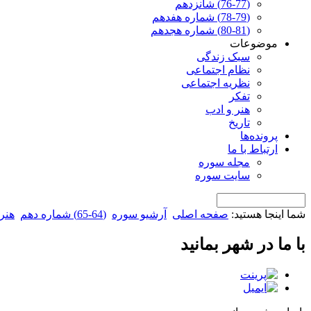
(76-77) شانزدهم
(78-79) شماره هفدهم
(80-81) شماره هجدهم
موضوعات
سبک زندگی
نظام اجتماعی
نظریه اجتماعی
تفکر
هنر و ادب
تاریخ
پرونده‌ها
ارتباط با ما
مجله سوره
سایت سوره
شما اینجا هستید:
صفحه اصلی
آرشیو سوره
(64-65) شماره دهم
هنر
با ما در شهر بمانید