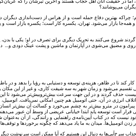
 اما در حقیقت آنان اهل حجاب هستند و آخرین تیرشان را که عریان‌کر
دیگران می‌پوشانند؟
م؛ چراکه بهترین دفاع حمله است و از هراس از دست‌اندازی دیگران در
ه و همه‌جا بازار می‌شود. تهران، یکسره کار است؛ یکسره بازار است و
 گردند شروع می‌کنند به تحریک دیگری برای تصرف در او؛ یکی با بدن، یک
وی و مضیق می‌شوی در آپارتمان و ماشین و پشت عینک دودی و... در ن
ار کند تا در ظاهر، هزینه‌ی توسعه و دستیابی به رؤیا را بدهد و در با
حی تقسیم می‌شود و زمان شهر به سه شیفت کاری، و غیر از این مکان و
 نیست حذف گردند و در این جهت سرعت بیش‌تروبیش‌تر می‌شود تا این 
و اتلاف انرژی در آن، حتی اتومبیل هم چنین امکانی نمی‌یافت. اتومبیل،
پیرامون در مترو بیش‌تر به چشم می‌خورد و کسالت آن بیش‌تر انسان 
قرار است توسعه یابد ابتدا خیابانی عریضی از وسط آن عبور می‌دهند 
نیست که در کتاب آیین‌نامه‌ی راهنمایی و رانندگی، از آن به‌عنوان شر
زدن اتومبیل‌ها. میدان به ما یاد می‌دهد که چگونه برخوردها و توقف‌ه
رد جذاب سرخ‌آبی‌ها به دنبال این هستیم که آیا ممکن است سرنوشت دی