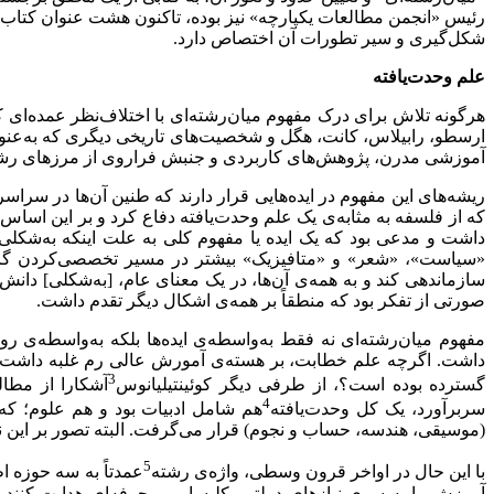
رئیس «انجمن مطالعات یکپارچه» نیز بوده، تاکنون هشت عنوان کتاب 
شکل‌گیری و سیر تطورات آن اختصاص دارد.
علم وحدت‌یافته
هرگونه تلاش برای درک مفهوم میان‌رشته‌ای با اختلاف‌نظر عمده‌ای ک
ارسطو، رابیلاس، کانت، هگل و شخصیت‌های تاریخی دیگری که به‌عنوان 
آموزشی مدرن، پژوهش‌های کاربردی و جنبش‌‌ فراروی از مرز‌های رشته
ریشه‌های این مفهوم در ایده‌هایی قرار دارند که طنین آن‌ها در س
که از فلسفه به مثابه‌ی یک علم وحدت‌یافته دفاع کرد و بر این اسا
داشت و مدعی بود که یک ایده یا مفهوم کلی به علت اینکه به‌شکلی م
«سیاست»، «شعر» و «متافیزیک» بیشتر در مسیر تخصصی‌کردن گام گ
سازماندهی کند و به همه‌ی آن‌ها، در یک معنای عام، [به‌شکلی] دان
صورتی از تفکر بود که منطقاً بر همه‌ی اشکال دیگر تقدم داشت.
مفهوم میان‌رشته‌ای‌ نه‌ فقط به‌واسطه‌ی ایده‌ها بلکه به‌واسطه‌ی
داشت. اگرچه علم خطابت، بر هسته‌ی آمورش عالی رم غلبه داشت اما
3
گسترده بوده است؟، از طرفی دیگر کوئینتیلیانوس
آشکارا از مطا
4
سربرآورد، یک کل وحدت‌یافته
هم شامل ادبیات بود و هم علوم؛ که
(موسیقی، هندسه، حساب و نجوم) قرار می‌گرفت. البته تصور بر این نب
5
با این حال در اواخر قرون وسطی، واژه‌ی رشته
عمدتاً به سه حوزه اط
آموزش را به سوی نیازهای دولتی، کلیسایی و حرفه‌ای هدایت کنند.