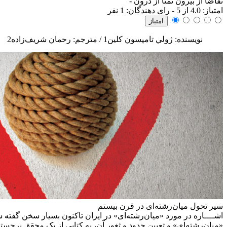
تقاضا از بیرون تمنا از درون
-
امتياز:
4.0
از 5 - رای دهندگان:
1
نفر
نویسنده: ژولي تامپسون كلين1 / مترجم: رحمان شريف‌زاده2
سير تحول ميان‌رشته‌ای در قرن بيستم
اشــــاره
در مورد «میان‌رشته‌ای» در ایران تاکنون بسیار سخن گفته 
«میان‌رشته‌ای» و تعیین حدود و ثغور آن، به کتابی از یک محقق برجست