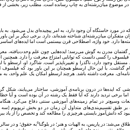
در موضوع میان‌رشته‌ای به چاپ رسانده است. مطلب زیر، بخشی از فص
ه در مورد خاستگاه آن وجود دارد، به امر پیچیده‌ای بدل می‌شود. به ب
متفکران میان‌رشته‌ای شناخته شده‌اند، دارد. برخی دیگر بر این باورن
‌ها دارد. خود واژه، اصطلاحی قرن بیستمی است اما ایده‌های اساسی آ
راسر گفتمان مدرن به گوش می‌رسد؛ ایده‌هایی چون علم وحدت‌یافته،
س فیلسوف را کسی دانست که توانایی امتزاج معرفت را دارد. همچنین اف
ستقل وجود دارد، ناگذرا و تغییرناپذیر است. شاگرد او، ارسطو با ارا
ذاشت. با این ‌حال ارسطو همچنان بر این باور بود که فیلسوف است
ش‌نامه‌ای، معرفت داشته باشد. هرچند ارسطو امکان یک علم واحد، به م
 روشی که ایده‌ها در درون برنامه‌ی آموزشی، ساختار می‌یابند، شکل
 برخی تردید دارند که آیا فقط یک رشته در آن بوده است و آیا خطا
لعات وسیع‌تر در تمام زمینه‌های آموزشی سنتی دفاع می‌کرد. هن
 بر طبق تقسیم‌بندی‌های متداول آن زمان در دو بخش تریویوم [سه 
ود که دانش‌آموز بایستی هرچیزی را مطالعه کند و تخصص را از یاد بب
6
لاق می‌شد: در پاریس، به الهیات و هنر؛ در بلوگنا
به حقوق؛ و در سالرن
 برخلاف تقسیم‌بندی‌های اخیر که ناشی از رشد درونی دانش در قرن 