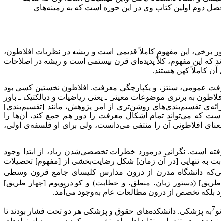
ل دوم اولین کتاب وی در این حوزه است که به زمینه‌های
اور برخی، این مفهوم کاملاً قدیمی است و ریشه در نظریات افلاطون،
د که این مفهوم، کلاً پدیده‌ای قرن بیستمی است و ریشه در اصلاحات
ن کاملاً کهن هستند.
 معرفت عمومی، سنتز، و یکپارچگی معرفت. افلاطون نخستین کسی بود
لاطون به برتری موضوعات معینی ـ یعنی ریاضیات و دیالکتیک ـ باور
ئه‌ی تقسیم‌بندی‌های روشن‌تری از امر پژوهش، مانند [تقسیم‌بندی]
 که می‌تواند تمام اشکال معرفت را دور هم جمع کند، آن‌ها را
عنای افلاطونی آن را منتفی می‌دانست، ولی برای او فلسفه‌ی اولی،
 گرفته است. نگرانی درمورد خطرات تخصصی‌شدن زیاد، از ابتدا وجود
بت به تنهایی [در آن زمان] شکل رضایت‌بخشی از [مفهوم] تحصیلات
گامی‌که دانشگاه مدرن از درون مدارس کلیسای جامع قرون وسطی
طریق] (دستور زبان، منطق، و خطابت) و کوادریویوم [چهار طریق]
رد بلکه تخصص از درون مطالعات عام به‌وجود می‌آمد.
7
و
به پزشکی. دانشکده‌های حقوق و پزشکی هر دو تحت فشار بودند تا
نوزدهم هستند، این تقاضاها برای تخصصی کردن، بیرون از نهادهای