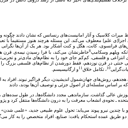
حفظ میراث کلاسیک و آثار امانیست‌های رنسانس که نشان دادند چگونه وحد
زا[ی علم] معطوف می‌کند. این مسئله هرچند هنوز مستقیماً با تعبیر 
‌های فرانسوی، کانت، هگل و کنت آشکار بود. هر یک از آن‌ها نگرانی 
8
نانکه ویلهم وسکامپ
خاطرنشان می‌کند، با فرا رسیدن نیمه‌ی قرن هج
ای انتزاعی و فلسفی، کم‌کم جای خود را به نظام‌های مادی‌تر و تجربی‌
زشی خنثی در قرن نوزدهم، فقط دور‌شدن از نظام‌های فلسفی بزرگ ر
11
10
ات‌گرایی
، تکامل خلاق
و ارگانیسیسم.
دهم، روش‌های جهان‌شمول اندیشیدن، دیگر فراگیر نبوند. افراد به ارائ
 که بر اساس سلسله‌ای از اصول جزئی و توصیف آن‌ها بودند، دادند
زش عالی گذاشت. سازماندهی مجدد دانشگاه‌هاـ در طول سده‌های هجدهم
ت متحده ـ نحوه‌ی انشعاب معرفت را به درون دانشگاه‌ها منتقل کرد و پ
ا چندین نیرو پیوند می‌یابد: تحول علوم طبیعی جدید، «علمی شدن»
دو طریق عمده استحکام یافت: صنایع، افراد متخصص را به کار می‌گ