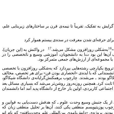
ش به تفکیک، تقریباً تا نیمه‌ی قرن بر ساختارهای زیربنایی علم،
17
16
»
به‌شکلی روزافزون مشکل می‌شد.
در واکنش به [این جریان]،
 آن‌ها این بود تا به دانشجویان، آموزشی وسیع و ناتخصصی را در
ا مجموعه‌ای از ارزش‌های جمعی متمرکز بود.
 ترویج یکپارچی رشته‌هایی بپردازد که به‌شکلی روزافزون با تخصصی
انشمندانی که با ایده‌ی «انحصاری‌ بودن فن» برای هر تخصص، مخالف
کاگو بودند ـ می‌شدند. چارچوب برهمکنش‌گرایانه‌ی دانشگاه شیکاگو،
ثابت کرد. همچنین روزبه‌روز روشن‌تر می‌شد که بسیاری مسائل بعد
ماعی کاربردی، اولین بار خارج از دانشگاه پدید آمد اما دانشمندان
یکپارچه ‌کردن پژوهش علمی. حلقه‌ی وین در سال 1924 تأسیس شد و بخشی بود از یک جنبش وسیع وحدت علوم ـ که هدفش دست‌یابی به قوانین و
و تجربی را در چارچوب پوزیتیویسم منطقی یکی کنند، آن‌ها بر تحلیل منطقی زبان که
ودند. پروژه‌ی «دانش‌نامه‌ی بین‌المللی علم وحدت‌یافته» که نام اتو