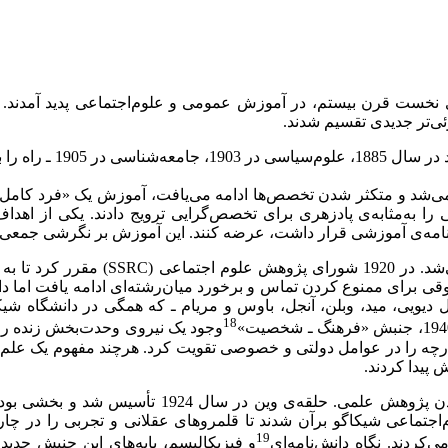
 نخست قرن بیستم، در آموزش عمومی و علوم‌اجتماعی پدید آمدند. گرای
‌تر جدیدی تقسیم‌ شدند.
ی‌شد و متکثر شدن تخصص‌ها ادامه می‌یافت، آموزش یک «فرد کامل
ا به‌مثابه‌ی پادزهری برای تخصص‌گرایی ترویج دادند. یکی از اهداف
امه‌ی آموزشی قرار داشت، عرضه کنند. این آموزش بر نگرشی جمعی ی
م اجتماعی (
SSRC
) مقرر کرد تا به
وقی برای ممنوع کردن تماس و برخورد میان‌رشته‌ای ادامه یافت اما د
امل دیویی، مید، وبلن، آنجل، باوس و مریام ـ که همگی در دانشگاه شی
18
وجود یک نیروی وحدت‌بخش زنده را 
ارچه را در عوامل دولتی و خصوصی تقویت کرد. هرچند مفهوم یک علم اجت
پیدا کردند.
مشخصه‌ی دیگر دهه‌ی 1930 و 1940، تلاشی است برای 
ر دهه‌ی 1930، اعضای مدرسه‌ی علوم‌اجتماعی شیکاگو برآن شدند تا قلمرو‌های عقلانی 
19
‌کردند. نگاه دانش‌نامه‌‌‌ای
و فیزیکالیسم، پایه‌های این جنبش جدید ب