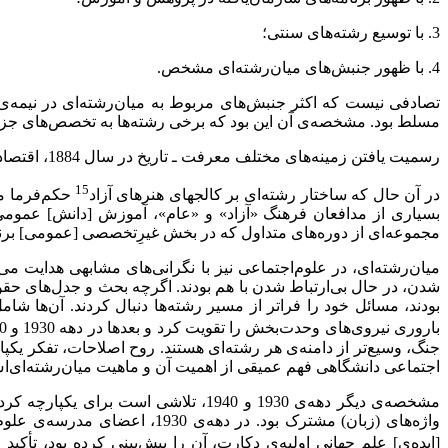
3. با توسیع رشته‌های سنتی؛
4. با ظهور جنبش‌های میان‌رشته‌ای مشخص.
تصادفی نیست که اکثر جنبش‌های مربوط به میان‌رشته‌ای‌ در نیمه‌ی
مسلط بود. مشخصه‌ی آن این بود که برخی رشته‌ها به تخصص‌های جزئی
رسمیت‌ یافتن زمینه‌های مختلف معرفت ـ تاریخ در سال 1884، اقتصاد در سال 1885، علوم‌سیاسی در 1903، جامعه‌شناسی در 1905 ـ راه را برای حرفه‌ای‌ شدن معرفت در سده‌ی بیستم هموار کرد
15
در آن حال که ساختار رشته‌ای بر کالجهای هنرهای آزاد
حکم‌فرما م
بسیاری از مدافعان فرهنگ «آزاد» و «عام»، آموزش [دانش] عمومی ر
مجموعه‌ای از دوره‌های متداول که در بخش غیرِتخصصی [عمومی] برن
میان‌رشته‌ای‌‌، در علوم‌اجتماعی نیز با نگرانی‌های مشابهی هدایت می‌شد. در 1920 شورای پژوهش علو
‌شدن، در حال بی‌ارتباط شدن با هم بودند. اگرچه بحث و جدل‌های حق
بودند، مسائل خود را فراتر از مسیر رشته‌‌ها دنبال کردند. آن‌ها ش
باروری نیروی‌های وحدت‌بخش را تقویت کرد و بعدها در دهه 1930 و 1940، جنبش «فرهنگ ـ شخصیت»
جنگ، وسیع‌تر از دامنه‌ی هر رشته‌ای هستند. روح اصلاحات، تفکر یکپ
اجتماعی دانشگاهی فهم عمیقی از اهمیت آن و ماهیت میان‌رشته‌ای‌اش 
واژه‌های (زبان) مشترک بود. د
[ایده‌ی] علم جهانی اولیه‌ی دکارت، آن را پیش‌بینی کرده بود، تأکید می