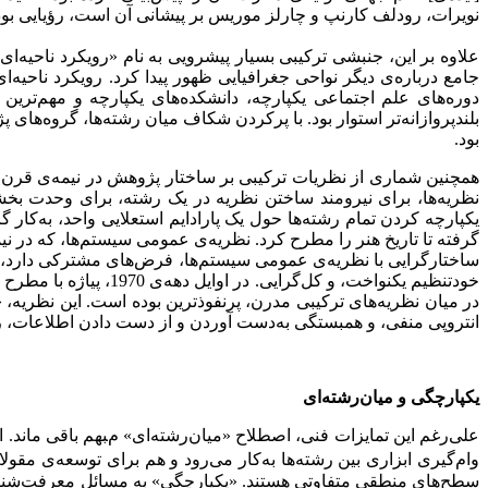
نویرات، رودلف کارنپ و چارلز موریس بر پیشانی آن است، رؤیایی بود
علاوه ‌بر این، جنبشی ترکیبی بسیار پیشرویی به نام «رویکرد ناحیه‌ای
جامع درباره‌ی دیگر نواحی جغرافیایی ظهور پیدا کرد. رویکرد ناحیه
دوره‌های علم‌ اجتماعی یکپارچه، دانشکده‌های یکپارچه‌ و مهم‌ت
بلند‌پروازانه‌تر استوار بود. با پرکردن شکاف میان رشته‌ها، گروه‌
بود.
همچنین شماری از نظریات ترکیبی بر ساختار پژوهش در نیمه‌ی قرن ب
نظریه‌ها، برای نیرومند‌ ساختن نظریه‌ در یک رشته، برای وحدت بخش
یکپارچه‌ کردن تمام رشته‌ها حول یک پارادایم استعلایی واحد، به‌ک
گرفته تا تاریخ هنر را مطرح کرد. نظریه‌ی عمومی سیستم‌ها، که در نیم
ساختارگرایی با نظریه‌ی عمومی سیستم‌ها، فرض‌های مشترکی دارد، از 
خودتنظیم یکنواخت، ‌و 
در میان نظریه‌های ترکیبی مدرن، پر‌نفوذترین بوده است. این نظریه، «
انتروپی منفی، و همبستگی به‌دست ‌آوردن و از دست‌ دادن اطلاعات، ر
یکپارچگی و میان‌رشته‌ای
علی‌رغم این تمایزات فنی، اصطلاح «میان‌رشته‌ای» مبهم باقی ماند. 
وام‌گیری ابزاری بین رشته‌ها به‌کار می‌رود و هم برای توسعه‌ی مقول
سطح‌های منطقی متفاوتی هستند. «یکپارچگی» به مسائل معرفت‌شناخت