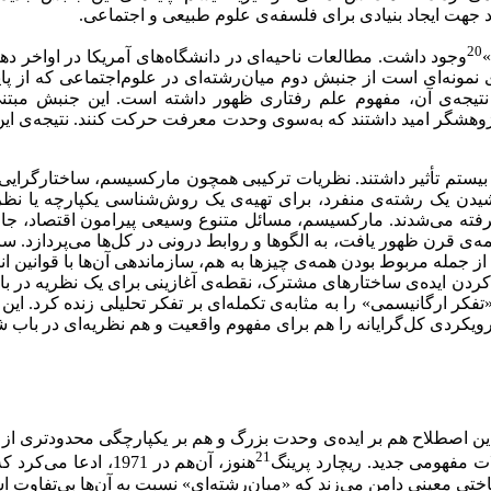
 جهت ایجاد بنیادی برای فلسفه‌ی علوم طبیعی و اجتماعی.
20
»
‌ای نمونه‌ای است از جنبش دوم میان‌رشته‌ای در علوم‌اجتماعی که از
رین نتیجه‌ی آن، مفهوم علم رفتاری ظهور داشته است. این جنبش مبت
های پژوهشگر امید داشتند که به‌سوی وحدت معرفت حرکت کنند. نتیجه‌ی ا
یستم تأثیر داشتند. نظریات ترکیبی همچون مارکسیسم، ساختار‌گرایی
یدن یک رشته‌ی منفرد، برای تهیه‌ی یک روش‌شناسی یکپارچه‌ یا نظریه
ار گرفته می‌شدند. مارکسیسم، مسائل متنوع وسیعی پیرامون اقتصاد، ج
ه‌ی قرن ظهور یافت، به الگو‌ها و روابط درونی در کل‌ها می‌پردازد. سا
جمله مربوط‌ بودن همه‌ی چیزها به هم، سازماندهی آن‌ها با قوانین ا
کل‌گرایی. در اوایل دهه‌ی 1970، پیاژه با مطرح ‌کردن ایده‌ی ساختارهای مشترک، نقطه‌ی آغازین
تفکر ارگانیسمی» را به ‌مثابه‌ی تکمله‌ای بر تفکر تحلیلی زنده کرد. ای
ویکردی کل‌گرایانه را هم برای مفهوم واقعیت و هم نظریه‌ای در باب ش
این اصطلاح هم بر ایده‌ی وحدت بزرگ و هم بر یکپارچگی محدودتری از م
21
ات مفهومی جدید. ریچارد پرینگ
هنوز، آن‌هم در 1971، ادعا می‌کرد که توصیف‌های «یکپارچه»
ی معینی دامن می‌زند که «میان‌رشته‌ای» نسبت به آن‌ها بی‌تفاوت