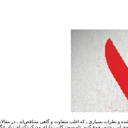
شده و نظرات بسیاری ـ که اغلب متفاوت و گاهی متناقض‌اند ـ در مقالا
ه‌ی این رشته رجوع کنیم. تامپسون کلین، دارای مدرک دکترای زبان انگ