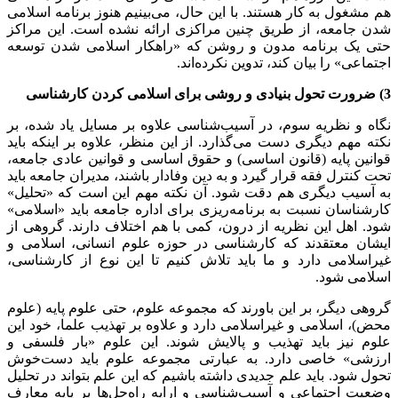
هم مشغول به کار هستند. با این حال، می‌بینیم هنوز برنامه اسلامی
شدن جامعه، از طریق چنین مراکزی ارائه نشده است. این مراکز
حتی یک برنامه مدون و روشن که «راهکار اسلامی شدن توسعه
اجتماعی» را بیان کند، تدوین نکرده‌اند.
3) ضرورت تحول بنیادی و روشی برای اسلامی کردن کارشناسی
نگاه و نظریه سوم، در آسیب‌شناسی علاوه بر مسایل یاد شده، بر
نکته مهم دیگری دست می‌گذارد. از این منظر، علاوه بر اینکه باید
قوانین پایه (قانون اساسی) و حقوق اساسی و قوانین عادی جامعه،
تحت کنترل فقه قرار گیرد و به دین وفادار باشند، مدیران جامعه باید
به آسیب دیگری هم دقت شود. آن نکته مهم این است که «تحلیل»
کارشناسان نسبت به برنامه‌ریزی برای اداره جامعه باید «اسلامی»
شود. اهل این نظریه از درون، کمی با هم اختلاف دارند. گروهی از
ایشان معتقدند که کارشناسی در حوزه علوم انسانی، اسلامی و
غیراسلامی دارد و ما باید تلاش کنیم تا این نوع از کارشناسی،
اسلامی شود.
گروهی دیگر، بر این باورند که مجموعه علوم، حتی علوم پایه (علوم
محض)، اسلامی و غیراسلامی دارد و علاوه بر تهذیب علما، خود این
علوم نیز باید تهذیب و پالایش شوند. این علوم «بار فلسفی و
ارزشی» خاصی دارد. به عبارتی مجموعه علوم باید دست‌خوش
تحول شود. باید علم جدیدی داشته باشیم که این علم بتواند در تحلیل
وضعیت اجتماعی و آسیب‌شناسی و ارایه راه‌حل‌ها بر پایه معارف