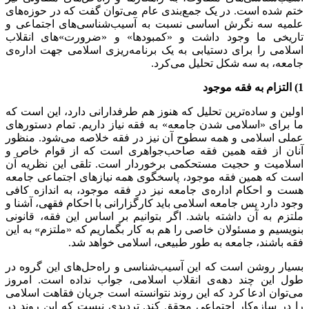
ختم شده است. در یک جمع‌بندی عام می‌توان گفت که در حوزه‌های
علمیه سه نگرش اساسی نسبت به آسیب‌شناسی‌های اجتماعی و
تاریخی ما وجود داشت و «کمبودها» و «ضرورت»‌های انقلاب
اسلامی را برای دستیابی به یک برنامه‌ریزی اسلامی جهت اداره‌ی
جامعه، به سه شکل تحلیل می‌کرد.
1) التزام به فقه موجود
اولین و ساده‌ترین تحلیل که هنوز هم طرفدارانی دارد، این است که
ما برای «اسلامی شدن جامعه» به فقه نیاز داریم. تمام دستورهای
عملی اسلامی و همه سطوح آن نیز در فقه خلاصه می‌شود. منظور
آنان از فقه همین فقه صاحب‌جواهری است که از قوام خاص و
اسلامیت و حجیت مستحکمی برخوردار است. تلقی این نظریه آن
است که همین فقه موجود، پاسخگوی همه نیازهای اجتماعی جامعه
هست و احکام اداره‌ی جامعه نیز در فقه موجود، به اندازه کافی
وجود دارد پس جامعه اسلامی باید کارگزارانی با احکام فقهی، آشنا و
ملتزم به آن داشته باشد. اگر بتوانیم بر اساس این فقه، قانونی
بنویسیم و مسئولان خاصی را هم به کار بگماریم که «ملتزم» به این
فقه باشند، جامعه به طور طبیعی، اسلامی خواهد شد.
بسیار روشن است که این آسیب‌شناسی و راه‌حل‌های این گروه در
طول این چند دهه‌ی انقلاب اسلامی، جواب نداده است. امروز
می‌توان ادعا کرد که این روند نتوانسته است جریان فقاهت اسلامی
را در سازوکار اجتماعی محقق کند. تردیدی نیست که این روند در