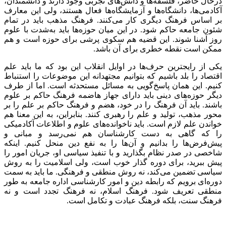
درحال حاضر، فلسفه‌ها و دانش‌های تجربی وجود دارند و دانشمندان،
آکادمی‌ها، دانشگاه‌ها و آزمایشگاه‌ها فعال هستند، ولی این معارف
بر اساس فرهنگ دیگری کار می‌کنند. فرهنگ مذهب باید در تمام
شئون جامعه حاکم شود. در این میان حوزه‌ها باید به‌شدت با علوم
روز آشنا شوند. این قضیه هم سکوی پرشی برای حوزه است و هم
ممکن است نقطه خطری برای آن باشد.
یکی از رایجترین حرف‌ها در اوایل انقلاب این بود که ما باید علم
اقتصاد را بلد باشیم که بتوانیم مجتهدانه این موضوعات را استنباط
کنیم. این همان پاسخ‌گویی به مسائل مستحدثه است. اما از طرف
دیگر حوزه‌های دینی باید دارای جهاز هاضمه فرهنگ حاکم بر علوم
باشند. باید آن فرهنگ را در خود، هضم و فرهنگ حاکم بر علم را بر
محور مذهب، تولید و علم را رهبری کنند. بنابراین، به این معنا هم
خواندن علم لازم است. باید ناخوانده‌های علوم و اطلاعات آکادمیکی
را که گاهی به دست کارشناسان هم نمی‌رسد و مبانی و
پیش‌فرض‌ها را بدانیم و آن‌ها را به نفع دین منحل کنیم. اینکه
شاخصی در صدر نظام بگذارید و با تنفیذ سیاسی او، جریان امور را
پیش ببرید، برای دوره گذار خوب است، ولی اسلامیت را به روش
سیاسی تضمین می‌کند، نه روش منطقی و فرهنگی. ما باید به سمت
دوره‌ای برویم که رابطه دین و امور کارشناسی اداره جامعه به طور
منطقی تعریف شود. فرهنگ اسلام، نه فرهنگ تجدد است و نه
فرهنگ سنت، بلکه فرهنگ عبادت و تکامل است.