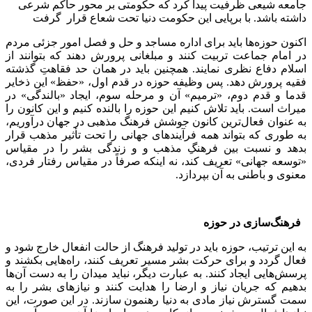
جامعه شیعی ظرفیت پیدا کرد که حکومتی بر محور حاکم شرعی
داشته باشد. با برپایی این حکومت دنیا تحت شعاع قرار گرفت
اکنون حوزه‌ها باید برای اداره مساجد و حل و فصل امور جزئی مردم
در امام جماعت تربیت کنند و مبلغانی پرورش دهند که بتوانند از
اسلام دفاع نظری نمایند. همچنین باید در همان حد فقاهتِ گذشته
فقیه پرورش دهد. پس وظیفه حوزه در قدم اول، «حفظ» این ذخایر
قدما و قدم دوم، «ترمیم» آن و مرحله سوم، ایجاد «بالندگی» در
میراث است. باید تلاش کنیم این حوزه را بالنده کنیم و این کانون را
به عنوان فعال‌ترین کانون جوشش فرهنگ مذهبی در جهان درآوریم،
به طوری که بتواند همه فرآیندهای جهانی را تحت تأثیر مذهب قرار
بدهد و نسبت بین فرهنگِ مذهب و و زندگی بشر را در مقیاس
«توسعه جهانی» تعریف کند، نه اینکه صرفاً در مقیاس رفتار فردی،
معنوی و باطنی به آن بپردازد.
فرهنگ‌سازی در حوزه
به این ترتیب، حوزه باید در تولید فرهنگ از حالت انفعال خارج شود و
فعال گردد و برای حرکت بشر مسیر تعریف کنند، راه‌هایی بکشند و
پرسش‌هایی ایجاد کنند. به عبارت دیگر، نباید میدان را به دست آن‌ها
بدهیم که جریان نیاز و ارضا را هدایت کنند و نیازهای بشر را به
سمت گسترش نیاز مادی به دنیا رهنمون سازند. در این صورت، این