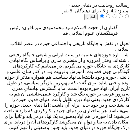
رسالت روحانیت در دنیای جدید
-
امتياز:
4.2
از 5 - رای دهندگان:
5
نفر
گفتاری از حجت‌الاسلام سید محمدمهدی میرباقری/ رئیس
فرهنگستان علوم اسلامی قم
تحول در نقش و جایگاه تاریخی و اجتماعی حوزه در عصر انقلاب
اسلامی
اشــــاره
حوزه‌های علمیه در سنت ایرانی و شیعی جایگاه رفیعی
داشته‌اند. وقتی امروزه و از منظری مدرن و براساس نگاه نهادی-
کارکردی به جایگاه حوزه می‌نگریم، در می‌یابیم که کارکردهای
گوناگونی چون قضاوت، آموزش و تربیت و... در کنار شأن علمی و
دانشی حوزه وجود داشته‌اند. نهاد سیاست هم همواره متأثر از حوزه
بوده و حتی شاید بتوان گفت که مهم‌ترین بازیگر سیاسی، در طول
تاریخ ایران، نهاد حوزه بوده است. اما با گسترش نهادهای مدرن
به‌مرور عرصه بر حوزه تنگ شد و کارکرد علمی-دانشی آن هم به
کارکردی جدید، یعنی نهاد دین، تقلیل یافت. دنیای قدیم، حوزه را
می‌شناخت و در خود جایی برای آن داشت؛ اما دنیای جدید، حوزه را
نمی‌شناسد. هر ساختاری در دنیای جدید با کارکردی که دارد شناخته
می‌شود؛ لذا حوزه را هم اولاً به‌صورت یک نهاد درمی‌یابد و ثانیاً برای
امکان ‌دادن به بقا و دوام آن می‌کوشد کارکردهای آن را دریابد. برای
درک جایگاه حوزه در دنیای جدید، باید چنین وضعیتی را فهم کنیم.