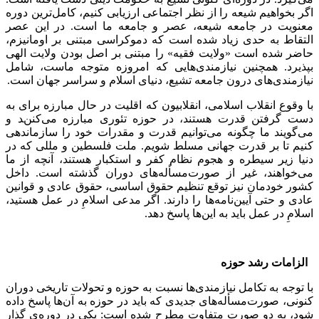
اگر بخواهیم شیعه را از نظر اجتماعی ارزیابی کنیم، کامل‌ترین دوره
معنویت در جامعه شیعه، عصر و جامعه ما است. در این عصر
التقاط به حدی زیاد شده است که دموکراسی مبتنی بر اومانیزم،
حاضر شده است «ولایت فقیه» را مبتنی بر اصل بودن ولایت الهی
بپذیرد. همچنین نیازمندی‌هایی که امروزه متوجه ماست، شامل
نیازمندی‌های درون جامعه تشیع، دنیای اسلام و سراسر جهان است.
با وقوع انقلاب اسلامی، انقلابیون که اقلیت در حال مبارزه برای به
دست گرفتن قدرت هستند، در حوزه تئوری مبارزه می‌کنند و
می‌گویند ما چگونه می‌توانیم قدرت و مقدرات خود را سازماندهی
کنیم تا بر قدرت جهانی مسلط شویم. ملت فلسطین و مللی که در
دنیا زیر سیطره و هجوم نظام کفر و استکبار هستند، آنچه از ما
می‌خواهند، غیر از صورت‌مسأله‌های دوران گذشته است. داخل
کشور خودمان نیز توقع تنظیم حقوق اساسی، حقوق عادی و قوانین
عادی و حتی آیین‌نامه‌ها را دارند. اگر مدعی اسلامِ در عمل هستید،
اسلامِ در عمل باید به این‌ها پاسخ دهد.
الزامات رشد حوزه
با توجه به تکامل نیازمندی‌ها نسبت به حوزه و تحولات تاریخی دوران
کنونی، صورت‌مسأله‌های جدیدی که باید در حوزه به آن‌ها پاسخ داده
شود، به دو صورت متفاوت مطرح شده است: یکی در دوره‌ی گذار