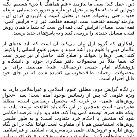
دین، عمل کند؛ یعنی ما نیازمند «علمِ هماهنگ با دین» هستیم. نکته
دوم این است که علاوه بر تحول در علوم و ضرورت دستیابی به علم
جدید ـ حتی ریاضیات جدید در تحلیل کمیت و کاربردی کردن آن ـ
نیازمند توسعه فقاهت است. توسعه فقاهت غیر از «افزایش کمی»
فقه است. معنای افزایش کمی فقه این است که شما با همان روش
قبلی، مسایل جدیدی را بررسی کنند و به پاسخ‌های جدید برسید.
راهکاری که گروه اول بیان می‌کند، آن است که باید عده‌ای از
عالمان دینی با علوم روز آشنا شوند و سپس علوم انسانی را پالایش
کنند؛ یعنی آن‌ها را بخوانند و اصلاح کنند. حاصل آن نیز چیزی است
که شما مثلاً در محصولات دفتر همکاری حوزه و دانشگاه و
پژوهشگاه امام خمینی (رحمة‌الله علیه) می‌بینید. برای این
محصولات، زحمات طاقت‌فرسایی کشیده شده که در جای خود
قابل احترام است.
در نگاه گرایش دوم، مطلق علوم، اسلامی و غیراسلامی دارد، به
ویژه علومی که پس از رنسانس بوجود آمده است؛ یعنی «تحول
روش‌های علمی» در غرب که محصول رنسانس است، مطلقاً
«غیردینی» است. همچنین در این نگاه باید فقاهت، توسعه یابد، نه
اینکه فقه صرفاً توسعه کمی پیدا کند. فقه باید وارد عرصه احکامی
شود که سنخش با احکام خرد متفاوت است؛ و به طور طبیعی
روش‌های استنباطش هم با آن متفاوت است. نهایتا اینکه در این نگاه
روش اداره و «روش‌های علمی برنامه‌ریزی»، اسلامی و غیراسلامی
دارد. روش‌هایی که در سازمان برنامه و بودجه برای طراحی برنامه