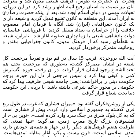
هجرت آن حضرت به طوس، فرهنگ شیعی مدون شد و معرفت
آنان نیز نسبت به آستان رفیع ائمه اطهار رشد کرد. در این دوران،
تحولات مهمی در دنیای اسلام ایجاد شد. بعد از اینکه حضرت رضا (ع)
به ایران آمدند، این منطقه به کانون تشیع تبدیل گردید و شیعه دارای
یک کانون جغرافیایی (ایران) شد. آنگاه با فرمان امام معصوم،
خلافت را از خراسان به بغداد منتقل کردند. با فروپاشی عباسیان،
دولت پادشاهی شیعی با زمام‌داری صفویه آغاز شد. بنابراین، شیعه
به نقطه‌ای رسید که از فرهنگ مدون، کانون جغرافیایی مقتدر و
روحانیت متمرکز برخوردار گردید.
آیت الله بروجردی قریب 15 سال در قم بود و تقریباً مرجعیت کل
شیعه در ایشان متمرکز گشت، به‌طوری که مرجعیت نجف هم
تحت‌الشعاع وجود ایشان قرار گرفت. در آن وقت، حوزه، گسترش
کمی و کیفی پیدا کرد و سپس مرجعی از دل این حوزه، پرچم
حکومت دینی را برافراشت؛ یعنی جامعه شیعی ظرفیت پیدا کرد که
حکومتی بر محور حاکم شرعی داشته باشد. با برپایی این حکومت
دنیا تحت شعاع قرار گرفت.
یکی از روشن‌فکران گفته بود: «میزان فشاری که غرب در طول ربع
قرن گذشته به جمهوری اسلامی وارد کرده، بیش از فشاری است
که به کل بلوک شرق در جنگ سرد وارد کرده است». «توین ‌بی»، از
فیلسوفان بزرگ تاریخ مغرب زمین، می‌گوید: «تنها تمدنی که
ظرفیت هضم فرهنگ‌های دیگر را در جهاز هاضمه‌ی خودش دارد،
تمدن اسلامی است». قرن بیست و یکم، آغاز مقابله تمدن‌هاست.