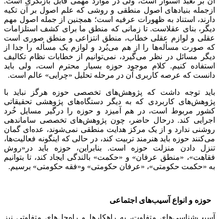
آن بر تعبد استوار است، ولی در موارد مهمی قابل بازنگری است.
ازجمله بنیادهای اصول منطقی و روشی که علم اصول بر آن تکیه
دارند، استناد به ظهورات عرفیه است؛ همچنین از جمله اصول مهم
دیگر، بنای عقلاست. تا زمانی که منطق ما برای کشف استلزامات
عقلی و لوازم عقلی خطاب، منطق انتزاعی و منطق صوری است
که صورت مسأله‌ها را از هم می‌بُرد و لوازم یک مسأله را جدا از
دیگر مسائل در نظر می‌گیرد، نمی‌توانیم از خطابات نظام تکالیف
استفاده کنیم. کلام موجود حوزه بسیار محترم است، ولی باید
دانست که عرصه کاربری آن در مرحله تحلیل «چرایی» عالم است.
باید توجه داشت که پژوهش‌های تخصصی حوزه هرگز نباید با
پژوهش‌های کاربردی که به دیگر دستگاه‌های پژوهشی تحقیقاتی
کشور مربوط است، در هم آمیزد و حوزه را درگیر مسایل خُرد
اجرایی کند. درحال حاضر، چون پژوهش‌های تخصصی ساماندهی
روشنی ندارد و از یک مرکز هدایت منطقی نمی‌شوند، عده‌ای گمان
می‌کنند حوزه باید هنرمند تربیت کند، در حالی که اینگونه فعالیت‌ها،
تنزل دادن منزلت حوزه است. بنابراین، حوزه باید در«روش
فقاهت»، «منطق عرفان» و «حکمت» بالندگی ایجاد کند، تا بتوانیم
به «حکمت حکومتی»، «عرفان حکومتی» و«فقه حکومتی» برسیم.
حوزه و انواع آسیب‌های اجتماعی
آسیب‌شناسی‌های متفاوت، به راهکارها و راه‌حل‌های متفاوتی نیز