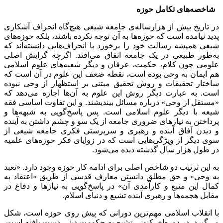
شاخصه‌های تکامل حوزه‌
در تاریخ بیش از هزارساله‌ی جامعه شیعی هیچ‌گاه انحراف آشکاری
پدید نیامده است که حوزه‌ها به آن توجه نکرده باشند، بلکه حوزه‌های
شیعی همیشه رسالت خود را برخورد با انحراف‌هایی دانسته‌اند که
به‌طور طبیعی در یک جامعه اتفاق می‌افتد. اگرچه گرایش اصلی
علومی چون کلام، حکمت، عرفان و دیگر شعبه‌های علوم اسلامی
هم ایمان به وحی بوده است، نقطه ضعف این علوم در آن است که
ساختار تحقیقات و روش تحقیق مبتنی بر استظهار از وحی نبوده
است. به عبارت دیگر روش این علوم به آن‌ها اجازه می‌دهد که
«مستقل از وحی» درباره مسائل بیندیشند. و این تفاوت اساسی فقه
شیعه با دیگر علوم اسلامی است. پس پاسخ‌گویی به شبهه‌ها و
پرداختن به نیازهای ضروری جامعه از یک سو و چشم داشتن به آینده
و دیدن آفاق آینده و رهبری و سرپرستی فکری جامعه شیعی از
سوی دیگر از ویژگی‌هایی است که در زوایای فکر حوزه‌های علمیه
در طول هزار سال گذشته دیده می‌شود.
به این ترتیب دو شاخص اصلی برای ادامه کار حوزه وجود دارد. «تعبد
به وحی» و حق مطلق دانستن معارف قدسی از طریق «اعتقاد به
کمال این منبع و کارآمدی آن» در پاسخ‌گویی به نیازها و دفاع در
مقابل هجمه‌ها و رهبری آینده تشیع و دنیای اسلام.
با انقلاب اسلامی مهم‌ترین دورانی که پیش روی حوزه‌ است، شکل
می‌گیرد. در دوره‌ای کنونی تشیع به حکومت دینی دست یافته است.