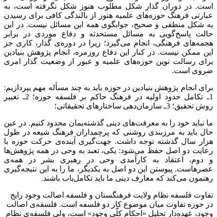
است. در دوران گذار شکل مطلوب هنوز شکل نگرفته است، به
عبارتی فرهنگ حوزه‌های علمیه هنوز از بالندگی کافی برای رسیدن
به شکل منطقی و صحیح، جوابگوی همه این مسائل نیست. در این
حالت پاسخ‌گویی به مسائل مستحدثه و دفاع موردی در برابر
هجمه‌های فرهنگی، انجام می‌گیرد؛ زیرا در دوره‌ی گذار، کاری جز
این ممکن نیست. در کنار این دفاع روزمره، انجام پژوهش بنیادین
برای رسالت نوین حوزه‌های علمیه و عبور از وضعیت گذار امری
ضروی است.
برای انجام پژوهش بنیادین در حوزه باید به چند مسأله مهم بپردازیم:
1ـ تکامل حدود اولیه در فرهنگ حاکم بر فلسفه حوزه؛ 2ـ تغییر
روش تحقیق؛ 3ـ سازمان‌دهی ساختارهای تحقیقاتی؛
ما نباید خود را به معرفت‌های دینی گذشته‌یمان محدود کنیم. در عین
حال باید به مرزبندی روشنی که پرچمداران فرهنگ شیعه در طول
هزار سال گذشته توجه داشت. جهت‌گیری آینده‌ی حرکت حوزه با
رعایت دو اصل حفظ می‌شود: یکی، تعبد به وحی در همه پژوهش‌ها
و دوم، اعتقاد به کارآمدی وحی در رهبری بشر در همه‌ی
عصرهاست. پیوستن این دو اصل به یکدیگر، ما را به این نتیجه‌گیری
رهنمون می‌کند که معارف دینی ما باید تکامل‌یاب باشند.
تفاوت فلسفه نظام ولایت فرهنگستان و فلسفه اصالت وجود رایج
در حوزه تفاوت میان موضوع کار دو فلسفه است. فلسفه‌ی اصالت
وجود، عهده‌دار تحلیل «احکام کلّی وجود» است، ولی فلسفه‌ی نظام