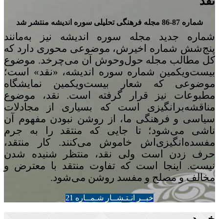
نقد
شماره 87-86 مجله‌ فرهنگی تحلیلی سوره‌ اندیشه منتشر شد
شماره‌ جدید مجله سوره اندیشه نیز به‌مانند
پنج
شش شماره‌ اخیرش، موضوعی محوری دارد که
کل مطالب مجله حول‌وحوش آن می‌چرخد. موضوع
بیست‌ویکمین شماره‌ سوره‌ اندیشه، «نقد» است؛
موضوعی که شعار بیست‌ویکمین نمایشگاه
مطبوعات نیز قرار گرفته است. نقد، موضوع
مناقشه‌برانگیزی است که بسیاری از مجادلات
سیاسی و فرهنگی ما، از روشن نبودن مفهوم آن
ناشی می‌شود؛ تا جایی که منتقد را به جرم
مفسده‌انگیزی‌اش خاموش می‌کنند. کار منتقد،
حرف زدن است ولی نقد، منتظر شنیده شدن
نیست. اینجا است که تفاوت منتقد با معترض و
مخالف و مصلح و مفسد روشن می‌شود.
خبــر انـتـشــار شـمــاره 21