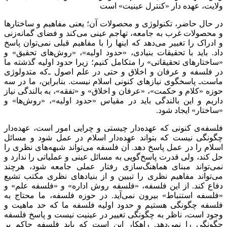
ولایت، عهده دار «کنترل عینیت» است
در حال حاضر، تکنولوژی و محصولات آن؛ یعنی مفاهیم و ساختارها
و محصولات غرب به جامعه، تهاجم عینی می‌کند و فضای گمانه‌زنی
و ادراک را تغییر می‌دهد که اینها را با مفاهیم قبلی نمی‌توان پاسخ
داد. باید با تحقیقات بنیادی، «حدود اولیه»، «روش‌های تحقیق» و
«ساختارهای تحقیقاتی» را متکامل کنیم؛ زیرا حدود اولیه گذشته ما
در فلسفه و عرفان و اخلاق و حتی در علم اصول ـ‌که متدولوژی
ماست‌ـ پاسخگوی نیازهای کنونی اسلام نیست. بنابراین، ما در سه
حوزه «کلام و حکمت»، «عرفان و اخلاق» و «تفقه»، به بالندگی نیاز
داریم و این بالندگی باید در مقیاس «حدود اولیه»، «روش‌ها» و
«ساختار» ایجاد شود.
فلسفه‌ی کنونی که عهده‌دار چیستی و چرایی امور است، عهده‌دار
چگونگی نیست که بتواند عهده‌دار اسلام در عمل شود و مسائل
اسلام را در عمل پاسخ دهد. آن فلسفه می‌تواند شبهه‌های نظری را
حل کند، ولی قدرت پاسخ‌گویی به مسائل عینی و عملیاتی را ندارد و
نمی‌تواند مبنای هماهنگ‌سازی رفتار عملی جامعه شود، هرچند
می‌تواند مفاهیم نظری را تبیین و از بنیادهای نظری مکتب تشیع
دفاع کند. از این فلسفه، «فلسفه روش اداره» و «فلسفه علم» و
«فلسفه استنباط» بیرون نمی‌آید. در حوزه فلسفه، ما محتاج به
فلسفه چگونگی هستیم و حدود اولیه فلسفه ما که حد ماهیت و
وجود است، ناظر به چگونگی تغییر در عینیت نیست و پاسخ فلسفه
چگونگی را نمی‌دهد. راهکار این است که باید فلسفه حاکم بر