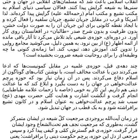
انقلاب اسلامی باعث شد که مسلمان‌های انقلابی در جهان و حتی
سنی‌ها به شیعه گرایش پیدا کنند. فعالان سیاسی دنیای اسلام به
مکتب تشیع و مکتب امام (رحمه‌الله علیه) گرایش پیدا کرده‌اند. لذا
آمریکا و غرب در مقابل جریان تشیع، جریان سلفیه را فعال کرده و
با ایجاد نقطه کانونی برای این جریان آن را به صورت دولت خشن،
بدون ظرفیت و بدون شرح صدر «طالبان» در افغانستان روی کار
آورد. در دوره‌ای، حوزه‌ی‌ شیعی باید تلاش می‌کرد تا آثار باقی مانده
از ائمه اطهار (ع) از بین نرود. به همین دلیل، می‌کوشید مجامع روایی
را تدوین کند، آموزش دهد، تبویب کند. اما زمانه‌ی کنونی ما چه
وظیفه‌ای را برای روحانیت شیعه ضرورت بخشیده است؟
چند دهه‌ی قبل، حوزه‌ی علمیه در مقابل کمونیست‌ها که ادعا
می‌کردند دین با عدالت مخالف است، با نوشتن کتاب‌های گوناگون از
اسلام دفاع می‌کردند. پس در آن زمان نیاز بود که حوزه پرچم
عدالت‌خواهی در جهان را به دست بگیرد و ابلاغ کند که ما عدالت
دینی هم داریم. این کار به خوبی (خاصه با زحمات علامه طباطبایی)
انجام گرفت و انگشت اشارت و هدایت کلی حضرت مهدی (عج)
سبب شد پرچم عدالت‌خواهی به عنوان اسلام و در کانون تشیع
برافراشته شود و به یک قطب در جهان تبدیل شود.
در زمان آیت‌الله بروجردی مرجعیت کلّ شیعه در ایشان متمرکز
گشت، به‌طوری که مرجعیت نجف هم تحت‌الشعاع وجود ایشان
قرار گرفت. حوزه،‌ی قم گسترش کمّی و کیفی پیدا کرد و سپس
مرجعی از دل این حوزه، پرچم حکومت دینی را برافراشت؛ یعنی