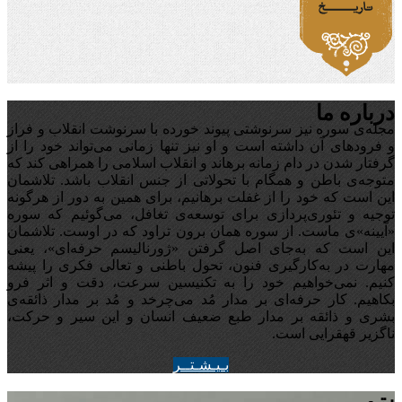
درباره ما
مجله‌ی سوره نیز سرنوشتی پیوند خورده با سرنوشت انقلاب و فراز
و فرودهای آن داشته است و او نیز تنها زمانی می‌تواند خود را از
گرفتار شدن در دام زمانه برهاند و انقلاب اسلامی را همراهی کند که
متوجه‌ی باطن و همگام با تحولاتی از جنس انقلاب باشد. تلاشمان
این است که خود را از غفلت برهانیم، برای همین به دور از هرگونه
توجیه‌ و تئوری‌پردازی برای توسعه‌ی تغافل،‌ می‌گوئیم که سوره
«آیینه‌»ی ماست. از سوره همان برون تراود که در اوست. تلاشمان
این است که به‌جای اصل گرفتن «ژورنالیسم حرفه‌ای»، یعنی
مهارت در به‌کارگیری فنون، تحول باطنی و تعالی فکری را پیشه
کنیم. نمی‌خواهیم خود را به تکنیسین سرعت، دقت و اثر فرو
بکاهیم. کار حرفه‌ای بر مدار مُد می‌چرخد و مُد بر مدار ذائقه‌ی
بشری و ذائقه بر مدار طبع ضعیف انسان و این سیر و حرکت،
ناگزیر قهقرایی است.
بـيـشـتــر