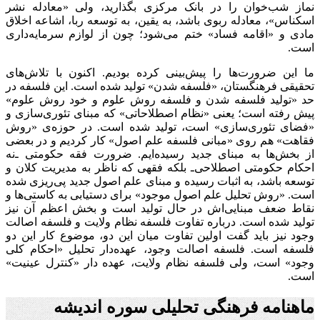
نماز شب‌خوان را در بانک مرکزی بگذارید، ولی «معادله نشر
اسکناس»، معادله ربوی باشد، به یقین، به توسعه ربا، اشاعه اخلاق
مادی و «اقامه فساد» ختم می‌شود؛ چون از لوازم سرمایه‌داری
است.
ما این ضرورت‌ها را پیش‌بینی کرده بودیم. اکنون با تلاش‌های
تحقیقی فرهنگستان، «فلسفه شدن» تولید شده است. این فلسفه در
حد «تولید فلسفه شدن و فلسفه روش علوم و خود روش علوم»
پیش رفته است؛ یعنی «نظام اصطلاحاتی» که مبنای تئوری‌سازی و
«فضای تئوری‌سازی» است، تولید شده است. در حوزه‌ی «روش
فقاهت» هم روی «مبانی فلسفه علم اصول» کار کردیم و در بعضی
از بخش‌ها به مبنای جدید رسیده‌ایم. ضرورت فقه حکومتی ـ‌نه
احکام حکومتی اصطلاحی‌ـ بلکه فقهی که ناظر به مدیریت کلان و
توسعه باشد، به اثبات رسیده و مبنای علم اصول جدید پی‌ریزی شده
است. «روش تحلیل علم اصول موجود» برای دستیابی به کاستی‌ها و
نقاط ضعف مبنایی‌اش در حال تولید است و بخش اعظم آن نیز
تولید شده است. درباره تفاوت فلسفه نظام ولایت و فلسفه اصالت
وجود نیز باید گفت اولین تفاوت میان این دو، موضوع کار این دو
فلسفه است. فلسفه اصالت وجود، عهده‌دار تحلیل «احکام کلی
وجود» است، ولی فلسفه نظام ولایت، عهده دار «کنترل عینیت»
است.
ماهنامه فرهنگی تحلیلی سوره اندیشه