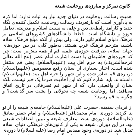
کانون تمرکز و مبارزه‌ی روحانیت شیعه
اهمیت رسالت روحانیت در دنیای جدید نیاز به اثبات ندارد؛ اما لازم
به یادآوری است که بازتعریف رسالت روحانیت، تکمیل کننده‌ی نگاه
جدید و کارآمد رابطه‌ی دین و علم، به نسبت اسلام و مدرنیته، تعامل
حوزه و دانشگاه است. قطعاً دانشگاه‌های کشورهای اسلامی بر
فرهنگ دنیای اسلام تاثیر دارند، ولی بیش از آنکه مبلغ فرهنگ اسلام
باشند، مترجم فرهنگ غرب هستند. به‌طور کلی، در بین حوزه‌های
جهان اسلام، ظرفیت حوزه‌ی علمیه قم از همه بیش‌تر است؛ چرا
که حوزه‌های حاشیه‌ای با دست اشارت امام عصر (عج الله تعالی
فرجه‌الشریف) به حرم اهل بیت (علیهم‌‌السلام)، یعنی قم منتقل
شده است. اخبار بسیاری از آستان رفیع معصومین (علیهم‌‌السلام)
درباره‌ی قم صادر شده و این شهر را حرم اهل بیت (علیهم‌السلام)
دانسته‌اند. باید اشاره کنیم که این احادیث صرفاً یک خبر نیست، بلکه
نشان از واقعیتی دارد که از شهر قم تصرفاتی در تاریخ اتفاق
می‌افتد. اما روحانیت شیعه چه تحولاتی را پشت سر گذاشت؟ و
چگونه به قم رسید؟
از فردای سقیفه، حضرت علی (علیه‌السلام) جامعه‌ی شیعه را از نو
بنا کردند. دوره‌ی امام محمدباقر (علیه‌السلام) و امام جعفر صادق
(علیه‌السلام)، دوره‌ی بسط معارف شیعه و تبیین اعتقادات شیعی
بود. در این دوران، شیعه به یکی از کانون‌های فرهنگی دنیای اسلام
تبدیل شد. در دوره‌ی وجود مقدس امام رضا (علیه‌السلام) تا دوره‌ی