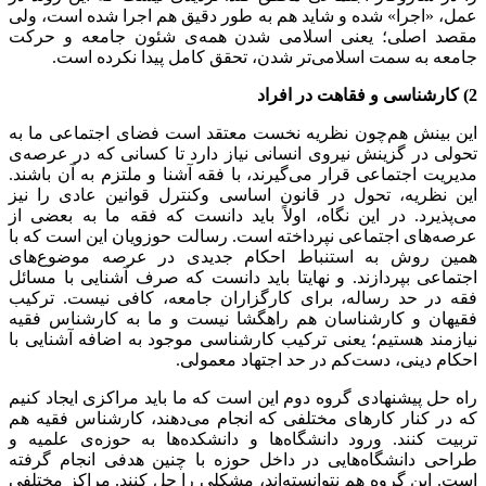
عمل، «اجرا» شده و شاید هم به طور دقیق هم اجرا شده است، ولی
مقصد اصلی؛ یعنی اسلامی شدن همه‌ی شئون جامعه و حرکت
جامعه به سمت اسلامی‌تر شدن، تحقق کامل پیدا نکرده است.
2) کارشناسی و فقاهت در افراد
این بینش هم‌چون نظریه نخست معتقد است فضای اجتماعی ما به
تحولی در گزینش نیروی انسانی نیاز دارد تا کسانی که در عرصه‌ی
مدیریت اجتماعی قرار می‌گیرند، با فقه آشنا و ملتزم به آن باشند.
این نظریه‌، تحول در قانون اساسی وکنترل قوانین عادی را نیز
می‌پذیرد. در این نگاه، اولاً باید دانست که فقه ما به بعضی از
عرصه‌های اجتماعی نپرداخته است. رسالت حوزویان این است که با
همین روش به استنباط احکام جدیدی در عرصه موضوع‌های
اجتماعی بپردازند. و نهایتا باید دانست که صرف آشنایی با مسائل
فقه در حد رساله، برای کارگزاران جامعه، کافی نیست. ترکیب
فقیهان و کارشناسان هم راهگشا نیست و ما به کارشناس فقیه
نیازمند هستیم؛ یعنی ترکیب کارشناسی موجود به اضافه آشنایی با
احکام دینی، دست‌کم در حد اجتهاد معمولی.
راه‌ حل پیشنهادی گروه دوم این است که ما باید مراکزی ایجاد کنیم
که در کنار کارهای مختلفی که انجام می‌دهند، کارشناس فقیه هم
تربیت کنند. ورود دانشگاه‌ها و دانشکده‌ها به حوزه‌ی علمیه و
طراحی دانشگاه‌هایی در داخل حوزه با چنین هدفی انجام گرفته
است. این گروه هم نتوانسته‌اند، مشکلی را حل کنند. مراکز مختلفی