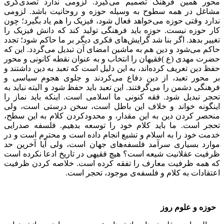
محور همین فرهنگ تصمیم می‌گیرد. لزومی ندارد تصدی‌گری
مشاغل در همه سطوح به وسیله حوزه و روحانیت باشد. لزومی
ندارد وقتی حوزه می‌خواهد فعال شود، فیزیک را هم یاد بگیرد؛ چون
کار حوزه نیست. حوزه باید فرهنگی تولید کند که دانش فیزیک را
تغییر بدهد. اگر بنا شد گرایش‌های فکری دیگر بر ما حاکم شود؛ تجدد
حاکم می‌شود و دین هم به ماشین امضای آن تبدیل می‌گردد. این که
حضرت مهدی (ع )فقیهان را انتخاب و به عنوان نقطه کانونی و محور
حفظ دین تعریف کرده‌اند، به این دلیل است که تعبد به دین داشتند و
بر محور تعبد، از دین دفاع می‌کردند و جلوی هجوم سیاسی و
فرهنگی دشمن را می‌گرفتند. این تعبد باید حفظ شود و البته نباید به
تحجر تبدیل شود. فقه کنونی ما اسلامی است. اینکه باید نماز را
اینگونه خواند و خلاف این باطل است، سخن درستی است، ولی
منحصر کردن دین به این مقدار، و محدودکردن کلام به این سطح،
تحجر است. ما باید کلام خود را توسعه بدهیم. فلسفه صدرایی
خدمت خود را به اسلام و تشیع انجام داده است و محترم است و در
موارد بسیاری سرآمد فلسفه‌های جهان است، ولی آیا آخرین حد
ظرفیت عقلانیت شیعه است؟ هیچ فقیهی در تاریخ ادعا نکرده است
که همه ظرفیت معارف را تفقه کرده است. خلاصه کردن ظرفیت
اعتقادات به کلام و فلسفه‌ی موجود، تحجر است.
حوزه و علوم روز