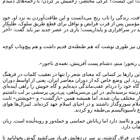
ست/ این کیست؟ گرگی محتضر، زخمیش بر گردن/ با زخمه‌های دمبدم
، زندگی را تاب رنج می‌دانست و این طاقت‌آوردن به نزد او، خودِ
مؤمنین پس از قرب فرایض و نوافل برای قطع طریق سلوک، طلبکارِ
 در سرافرازی و پایداریست؛ باری در عصر جدید نیز باید گفت: «آخر
 اخوان نیز طوری نوشت که هم طنطنه‌ی قدیم داشت و هم پیچ‌وتاب کوچه
رنجور/ منم، دشنام پست آفرینش، نغمه‌ی ناجور».
ین رازها بر کسانی که معنای شعر را تنها در تعقیب کلمات در فرهنگ
‌زد. این وضع خاص که از دوران معاصر ایران، یعنی از اواسط دوران
اه خود را دردام عقب‌ماندگی دیده‌ایم و گاه خویش را راهی آینده‌ای
درنیته نرسیده‌ایم. در این بی‌سرپناهی، پی‌درپی پرسشی بر لب داشتیم
سیار مختلف بیان شده، اما همیشه همین «بازگشت» و «خویشتن» ثابت
 سوزوگداز داشتند و در احیای اسلام جهد کرده‌اند. لیبرال‌ها هوای
وع ناسیونالیسم بی‌طبقه رو کردند.
و ناامید دارد اما زباناش حماسی و حمله‌ور و روبه‌آینده است. زبان
ات دارد.
ه در فراق گذشته، بر سر دردهایش فریاد می‌کشید گوش بخوابانید تا