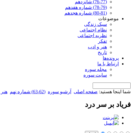
(76-77) شانزدهم
(78-79) شماره هفدهم
(80-81) شماره هجدهم
موضوعات
سبک زندگی
نظام اجتماعی
نظریه اجتماعی
تفکر
هنر و ادب
تاریخ
پرونده‌ها
ارتباط با ما
مجله سوره
سایت سوره
شما اینجا هستید:
صفحه اصلی
آرشیو سوره
(62-63) شماره نهم
هنر 
فریاد بر سر درد