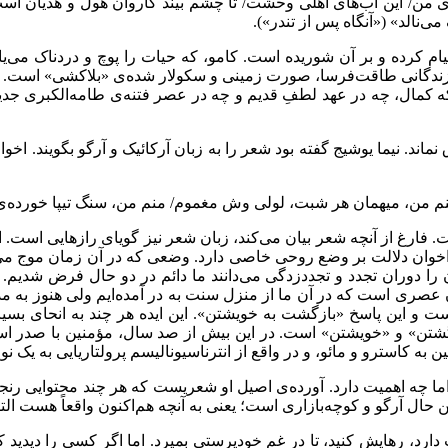
ای من/ این آب‌های اهلی وحشت/ تا چشم بیند کاروان هول و هذیان ا
ی‌نالد» («آنگاه پس از تندر»).
کرده و بر آن شوریده است. کامو، که حیات را پوچ و دردناک می‌یافت
زندگانی طاقت‌فرسا، صورت زمینی و سکولار شده‌ی «بلاکشی» است. 
که کمال، چه در عهد لطفِ قدیم و چه در عصر فتنه‌ی طامه‌الکبری جدید
نماند. نیما یوشیج گفته بود شعر را به زبان آرکائیک و آرگو بگویند.
م من، میهمان هر شبت، لولی وش مغموم/ منم من، سنگ تیپا خورده‌ی 
. فارغ از آنچه شعر بیان می‌کند، زبان شعر نیز گویای رازهایی است. ا
ک اخوان دلالت بر وضع روحی خاصی دارد. وضعی که در آن زمان موج می
ن را دوران تجدد و تجددزدگی می‌دانند ما دائم در دو حال فرض شدیم. گ
مان عصری است که در آن ما از منزل سنت به در آمده‌ایم ولی هنوز به م
است و این پاسخ «بازگشت به خویشتن». این ایده هر چند به انحای ب
زگشتن» و «خویشتن» است. در این بیش از صد سال، مؤمنین با صدر اسلام
ن به کاسترو و مائو، و در واقع از انترناسیونالیسم پرولتاریایی به یک ن
ما چه اهمیت دارد. آورده‌ی اصیل او شعریست که هر چند محتوایی رنجور 
ال آرگو و کوچه‌بازاری است؛ یعنی به آنچه هم‌اکنون واقعاً هست التف
رد، رهایش کنید، تا در غم خودپرستی بمیرد. اما اگر کسی را دیدید ک