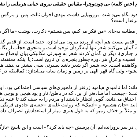
 اخص کلمه) -بی‌چون‌وچرا- مقیاس حقیقی نیروی حیاتی هرملتی را نشا
خود نگاه می‌داشت. برووبیایی داشت مهدی اخوان ثالث. پس از مرگش 
رطرفدار است؟
مطایبه به‌جای «من فکر می‌کنم، پس هستم» دکارت، نوشت «ما اگر مست
ر قدیم نیست هم آنچه از پرده بیرون می‌اندازد، جدید است. از قدیم گف
که گمان می‌کنند شعر تنها آینه‌گردان توحید است و به‌نحوی حجاب از یگا
 اکبر جباری). دیگران گمان کردند شعر به صورتی مکانیکی بیان اوضاع سی
 قصیده و غزلِ هر دوره چطور پنجره‌ی آن تاریخ است؛ یا اینکه معتقدند
روکاهنده است. چه، شعر اگر شعر باشد بصیرتی بسی بیشتر می‌دهد. هر
ولی گاه قهر الهی بر زمین و زمان سایه می‌اندازد؛ کمااینکه در کتا
ند؛ اما ناامیدیِ م.امید ژرفتر از دلخوری‌های سیاسی-اجتماعی بود. او
: «چیست اما ساده‌تر از این، که در باطن/ تار و پود هیچی و پوچی 
تناق می‌دانند، گویی انتظار داشتند او مردم را به صف کند تا علیه دیک
د «خان هشتم» و «آدمک» که روایت غلبه‌ی «جعبه‌ی جادوی فرنگی» بر 
ده و مثلاً بر خلاف رمبو که به قول هنری میلر از استعدادش انصراف دا
ی در سر پرورانده‌ایم. آن پرسش «چه باید کرد؟» است و این پاسخ «با