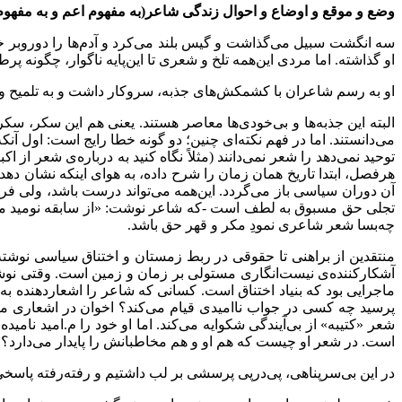
وضع و موقع و اوضاع و احوال زندگی شاعر(به مفهوم اعم و به مفهوم
سه انگشت سبیل می‌گذاشت و گیس بلند می‌کرد و آدم‌ها را دوروبر 
او گذاشته. اما مردی این‌همه تلخ و شعری تا این‌پایه ناگوار، چگونه پ
او به رسم شاعران با کشمکش‌های جذبه، سروکار داشت و به تلمیح و 
البته این جذبه‌ها و بی‌خودی‌ها معاصر هستند. یعنی هم این سکر، سک
می‌دانستند. اما در فهم نکته‌ای چنین؛ دو گونه خطا رایج است: اول آن
توحید نمی‌دهد را شعر نمی‌دانند (مثلاً نگاه کنید به درباره‌ی شعر از
هرفصل، ابتدا تاریخ همان زمان را شرح داده، به هوای اینکه نشان دهد
آن دوران سیاسی باز می‌گردد. این‌همه می‌تواند درست باشد، ولی ف
تجلی حق مسبوق به لطف است -که شاعر نوشت: «از سابقه نومید مشو»- 
چه‌بسا شعر شاعری نمودِ مکر و قهر حق باشد.
منتقدین از براهنی تا حقوقی در ربط زمستان و اختناق سیاسی نوشته‌ا
آشکارکننده‌ی نیست‌انگاری مستولی بر زمان و زمین است. وقتی نوشت
ماجرایی بود که بنیاد اختناق است. کسانی که شاعر را اشعاردهنده به اخ
پرسید چه کسی در جواب ناامیدی قیام می‌کند؟ اخوان در اشعاری مانن
شعر «کتیبه» از بی‌آیندگی شکوایه می‌کند. اما او خود را م.امید نامی
است. در شعر او چیست که هم او و هم مخاطبانش را پایدار می‌دارد؟
در این بی‌سرپناهی، پی‌درپی پرسشی بر لب داشتیم و رفته‌رفته پاسخ