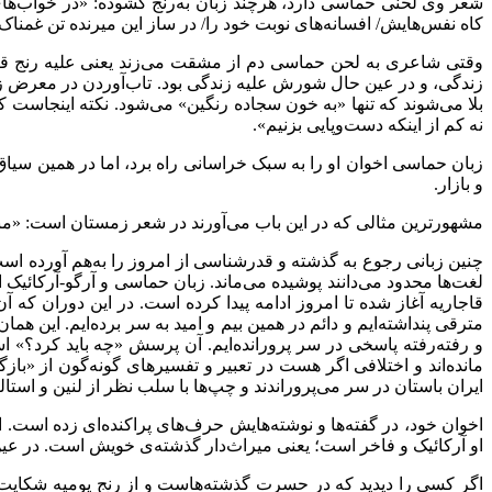
شعر وی لحنی حماسی دارد، هرچند زبان به‌رنج گشوده: «در خواب‌ه
کاه نفس‌هایش/ افسانه‌های نوبت خود را/ در ساز این میرنده تن غمناک م
وقتی شاعری به لحن حماسی دم از مشقت می‌زند یعنی علیه رنج قیام 
زندگی، و در عین حال شورش علیه زندگی بود. تاب‌آوردن در معرض 
بلا می‌شوند که تنها «به خون سجاده رنگین» می‌شود. نکته اینجاست 
نه کم از اینکه دست‌وپایی بزنیم».
زبان حماسی اخوان او را به سبک خراسانی راه برد، اما در همین سیاق 
و بازار.
مشهورترین مثالی که در این باب می‌آورند در شعر زمستان است: «من
چنین زبانی رجوع به گذشته و قدرشناسی از امروز را به‌هم آورده است
لغت‌ها محدود می‌دانند پوشیده می‌ماند. زبان حماسی و آرگو-آرکائی
قاجاریه آغاز شده تا امروز ادامه پیدا کرده است. در این دوران که آ
مترقی پنداشته‌ایم و دائم در همین بیم و امید به سر برده‌ایم. این ه
و رفته‌رفته پاسخی در سر پرورانده‌ایم. آن پرسش «چه باید کرد؟» 
مانده‌اند و اختلافی اگر هست در تعبیر و تفسیرهای گونه‌گون از «با
ایران باستان در سر می‌پروراندند و چپ‌ها با سلب نظر از لنین و استالی
اخوان خود، در گفته‌ها و نوشته‌هایش حرف‌های پراکنده‌ای زده است. ا
او آرکائیک و فاخر است؛ یعنی میراث‌دار گذشته‌ی خویش است. در عین ح
اگر کسی را دیدید که در حسرت گذشته‌هاست و از رنج یومیه شکایت دا