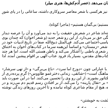
ن می‌دهد. (عصر آدم‌کش‌ها، هنری میلر)
نیز هرکسی با شعر معاصر سروکاری داشته، ساعاتی را در پای شورِ
یم/ بی‌گمان هستیم» (ماجرا کوتاه).
ته‌اند شاعر در شعرش حقیقت را به دید می‌آورد و آن را عرصه دیدار
نگی حق بر می‌دارد. از این رو شعر جدید (و شعر اخوان) که چندان بوی
اسی-اجتماعی می‌کند. فی‌المثل ذبیح‌الله صفا در تاریخ ادبیات خود در
 شعر «زمستان» و اساساً این‌همه سرما در کتاب‌های اخوان به اختناق
 شعری باطنی را آشکار می‌کند و باطن هستی الله است. اما هر چند
ب‌های مقدس، بسیار یاد فرود عذاب الهی بر اقوام پیشین آمده. لذا
 با عباراتی چون «دوزخ اما سرد»، «باغ بی‌برگی» و «از تهی سرشار»
هماهنگ است» («شاتقی، زندانی دخترعمو طاووس») گرمِ پرده‌دری از
تاتور بشورند. از این رو وی را تحسین می‌کنند. اما در این صورت باید
«نقال پارینه» را می‌کند، از بر افتادن رسم قدیم دم می‌زند و در
ده، هیچ از مقام شاعری کوتاه نیامده و تا آخرین روزهای زندگی نوشته
زگشت به خویشتن»