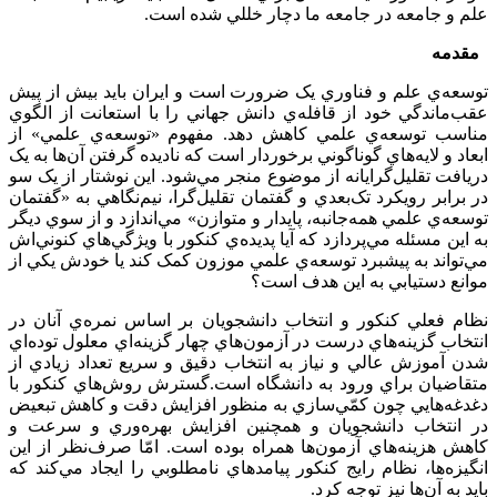
علم و جامعه در جامعه ما دچار خللي شده است.
مقدمه
توسعه‌ي علم و فناوري يک ضرورت است و ايران بايد بيش از پيش
عقب‌ماندگي خود از قافله‌ي دانش جهاني را با استعانت از الگوي
مناسب توسعه‌ي علمي کاهش دهد. مفهوم «توسعه‌ي علمي» از
ابعاد و لايه‌هاي گوناگوني برخوردار است که ناديده گرفتن آن‌ها به يک
دريافت تقليل‌گرايانه از موضوع منجر مي‌شود. اين نوشتار از يک سو
در برابر رويکرد تک‌بعدي و گفتمان تقليل‌گرا، نيم‌نگاهي به «گفتمان
توسعه‌ي علمي همه‌جانبه، پايدار و متوازن» مي‌اندازد و از سوي ديگر
به اين مسئله مي‌پردازد که آيا پديده‌ي کنکور با ويژگي‌هاي کنوني‌اش
مي‌تواند به پيشبرد توسعه‌ي علمي موزون کمک کند يا خودش يکي از
موانع دستيابي به اين هدف است؟
نظام فعلي کنکور و انتخاب دانشجويان بر اساس نمره‌ي آنان در
انتخاب گزينه‌هاي درست در آزمون‌هاي چهار گزينه‌اي معلول توده‌اي
شدن آموزش عالي و نياز به انتخاب دقيق و سريع تعداد زيادي از
متقاضيان براي ورود به دانشگاه است.گسترش روش‌هاي کنکور با
دغدغه‌هايي چون کمّي‌سازي به منظور افزايش دقت و کاهش تبعيض
در انتخاب دانشجويان و همچنين افزايش بهره‌وري و سرعت و
کاهش هزينه‌هاي آزمون‌ها همراه بوده است. امّا صرف‌نظر از اين
انگيزه‌ها، نظام رايج کنکور پيامدهاي نامطلوبي را ايجاد مي‌کند که
بايد به آن‌ها نيز توجه کرد.