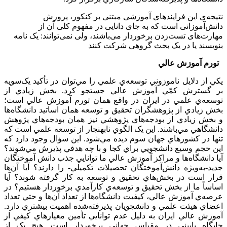
نتیجه‌ی این فرایندهای آموزشی مبتنی بر کنکور، پرورش
دانش‌آموزانی است که به جای دانایی در مفهوم کلی آن از
مهارت‌های تست‌زدن برخوردار می‌باشند، ولی نمی‌توانند: یک نامه
بنویسند یا در یک بحث گروهی شرکت کنند
تورم آموزش عالي
يکي از دلايل ناموزوني توسعه‌ي علمي را مي‌توان در تأکيد يک‌سويه
بر گسترش کمّي آموزش عالي جستجو کرد. بخش زيادي از
توسعه‌ي علمي در ايران در واقع همان تورم آموزش عالي است؛
بخش زيادي از پژوهشگران تحقيق و توسعه همان اساتيد دانشگاه‌ها
و بخش زيادي از بودجه‌هاي پژوهشي نيز همان بودجه‌هاي پژوهش
دانشگاهي مي‌باشند. اين يک الگوي نابهنجار از توسعه علمي است که
تنها در کشورهاي جهان سوم ديده مي‌شود. اين سؤال وجود دارد که
اين حجم وسيع دانشجويي براي کجا و با چه هدفي پذيرش مي‌شوند؟
آيا دانشگاه‌ها و مراکز آموزش عالي ما توانايي جذب دانش آموختگان
جديد-به‌ويژه دانش‌آموختگان تحصيلات تکميلي- را دارند؟ آيا آن‌ها
قرار است در بخش‌هاي تحقيق و توسعه به کار گرفته شوند؟ آيا
اساساً ما از بخش تحقيق و توسعه‌ي کارآمدي برخوردار هستيم؟ در
عرصه‌ي آموزش عالي، کيفيت دانشگاه‌ها از تعداد آن‌ها و حتي تعداد
اعضاي هيئت علمي و دانشجويان پذيرفته‌شده اهميت بيشتري دارد.
آموزش عالي ايران به دليل عدم توانايي تأمين معيارهاي کيفي از
جايگاه پاييني در مقياس جهاني برخوردار است. هيچ يک از