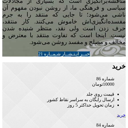
مناقشه‌برانگیزی است که بسیاری از مجادلات
سیاسی و فرهنگی ما، از روشن نبودن مفهوم آن
ناشی می‌شود؛ تا جایی که منتقد را به جرم
مفسده‌انگیزی‌اش خاموش می‌کنند. کار منتقد،
حرف زدن است ولی نقد، منتظر شنیده شدن
نیست. اینجا است که تفاوت منتقد با معترض و
مخالف و مصلح و مفسد روشن می‌شود.
خبــر انـتـشــار شـمــاره 21
خرید
شماره 86
10000
تومان
قیمت روی جلد
ارسال رایگان به سراسر نقاط کشور
زمان تحویل حداکثر 5 روز
خرید
شماره 84