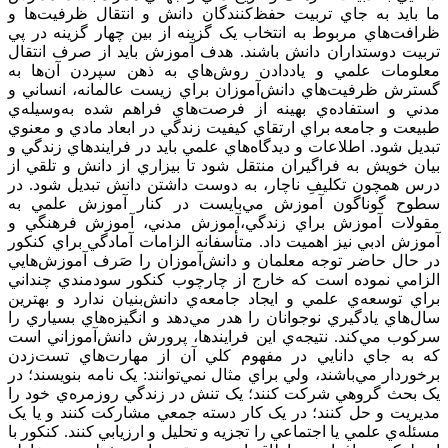
ما بايد به جاي تربيت حفظ‌كنندگان دانش و انتقال ظرفيت‌ها و
ظرافت‌هاي مربوط به انتخاب يک گزينه از بين چهار گزينه در پي
تربيت دوستداران دانش باشند. هدف آموزش بايد از صرف انتقال
معلومات علمي و ياددادن روش‌هاي به ذهن سپردن آن‌ها به
گسترش ظرفيت‌هاي دانش‌آموزان براي زيست عالمانه، انساني و
مدني و استفاده‌ي بهينه از فرصت‌هاي فراهم شده به‌وسيله‌ي
طبيعت و جامعه براي ارتقاي كيفيت زندگي در ابعاد مادي و معنوي
تبديل شود. اطلاعات و ديدگاه‌هاي علمي بايد در فرايندهاي زندگي و
بيان خويش به فراگيران منتقل شود تا بيزاري از دانش و تلقي از
درس همچون تكليفِ ناچار، به دوست داشتن دانش تبديل شود. در
سطوح گوناگون آموزش مي‌بايست در کنار آموزش علمي به
مقولات آموزش براي زندگي،آموزش مدني، آموزش فرهنگي و
آموزش ادبي نيز اهميت داد. متأسفانه الزامات آمادگي براي کنکور
در حال حاضر توجه معلمان و دانش‌آموزان را صَرف آموزش‌هايي
الزامي نموده است که خارج از چارچوب کنکور سودمندي چنداني
براي توسعه‌ي علمي و ايجاد جامعه‌ي دانش‌بنيان ندارد و بهترين
سال‌هاي يادگيري نوجوانان را هدر مي‌دهد و انگيزه‌هاي بسياري را
سرکوب مي‌کند. نتيجه‌ي اين فرايندها، پرورش دانش‌آموزاني است
که به جاي دانايي در مفهوم کلي آن از مهارت‌هاي تست‌زدن
برخوردار مي‌باشند، ولي براي مثال نمي‌توانند: يک نامه بنويسند؛ در
يک بحث گروهي شرکت کنند؛ يک تنش در زندگي روزمره‌ي خود را
مديريت و حل کنند؛ در يک کار دسته جمعي مشارکت کنند و يا يک
مسئله‌ي علمي يا اجتماعي را تجزيه و تحليل و ارزيابي کنند. کنکور با