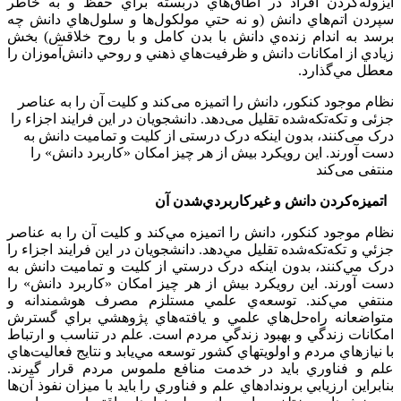
ايزوله‌کردن افراد در اطاق‌هاي دربسته براي حفظ و به خاطر
سپردن اتم‌هاي دانش (و نه حتي مولکول‌ها و سلول‌هاي دانش چه
برسد به اندام زنده‌ي دانش با بدن کامل و با روح خلاقش) بخش
زيادي از امکانات دانش و ظرفيت‌هاي ذهني و روحي دانش‌آموزان را
معطل مي‌گذارد.
نظام موجود کنکور، دانش را اتمیزه می‌کند و کلیت آن را به عناصر
جزئی و تکه‌تکه‌شده تقلیل می‌دهد. دانشجویان در این فرایند اجزاء را
درک می‌کنند، بدون اینکه درک درستی از کلیت و تمامیت دانش به
دست آورند. این رویکرد بیش از هر چیز امکان «کاربرد دانش» را
منتفی می‌کند
اتميزه‌کردن دانش و غيرکاربردي‌شدن آن
نظام موجود کنکور، دانش را اتميزه مي‌کند و کليت آن را به عناصر
جزئي و تکه‌تکه‌شده تقليل مي‌دهد. دانشجويان در اين فرايند اجزاء را
درک مي‌کنند، بدون اينکه درک درستي از کليت و تماميت دانش به
دست آورند. اين رويکرد بيش از هر چيز امکان «کاربرد دانش» را
منتفي مي‌کند. توسعه‌ي علمي مستلزم مصرف هوشمندانه و
متواضعانه راه‌حل‌هاي علمي و يافته‌هاي پژوهشي براي گسترش
امكانات زندگي و بهبود زندگي مردم است. علم در تناسب و ارتباط
با نيازهاي مردم و اولويتهاي کشور توسعه مي‌يابد و نتايج فعاليت‌هاي
علم و فناوري بايد در خدمت منافع ملموس مردم قرار گيرند.
بنابراين ارزيابي بروندادهاي علم و فناوري را بايد با ميزان نفوذ آن‌ها