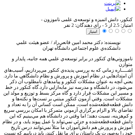
کنکور، دانش اتمیزه و توسعه‌ی علمی ناموزون
-
امتياز:
2.5
از 5 - رای دهندگان:
2
نفر
نویسنده: دکتر محمد امين قانعي‌راد / عضو هيئت علمي
دانشکده‌ي علوم اجتماعي دانشگاه تهران
ناموزوني‌هاي کنکور در برابر توسعه‌ي علمي همه جانبه، پايدار و
متوازن
اشــــاره
زماني که به بررسي پديده‌ي کنکور مي‌پردازيم، آسيب‌هاي
آن امتدادهايي در نظام آموزش و پرورش و نظام دانشگاهي ما دارد.
يعني آنچه به عنوان مشکلات کنکور و پيامدهاي نامطلوب آن ذکر
مي‌شود، در دانشگاه و مدرسه نيز مابه‌ازايي دارد.گاه کنکور در خط
و مسير اين مشکلات قرار دارد و گاه مرکز بسط و توزيع و مولد اين
مشکلات است. وقتي آزمون کنکور مبتني بر تست‌ها و نکته‌ها و
دانش قطعه‌قطعه‌شده است، ممکن است کساني آن را به تعداد و
تقاضاي بالا و الزام برگزاري آزموني متمرکز با امکان بررسي سريع
و کم‌هزينه، نسبت دهند؛ اما وقتي در دانشگاه هم مي‌بينيم که اين
دانش قطعه‌قطعه‌شده و جزئي نمي‌تواند با عمل پيوند يابد، و در نظام
آموزش و پرورش هم دانش‌آموزان ما مثلاً نمي‌توانند درس تاريخ
خود را به‌صورت يک داستان براي ما نقل کنند، بايد دريابيم که نسبت