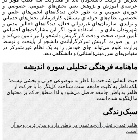
عرصه‌ي آموزش و پژوهش يعني بخش‌هاي عمومي، خصوصي و
حوزه‌ي عمومي و به طور خاص ديدگاه‌هاي انجمن‌هاي علمي و
تخصصي، نظام‌هاي حرفه‌اي مستقل، کارفرمايان بخش‌هاي خدماتي
و توليدي، سازمان‌هاي غيردولتي فعال، ديدگاه‌هاي فعالين مدني و
شهروندان عادي و ... استفاده شود. اگر اين مشارکت‌هاي اجتماعي
تأمين شود، صحت و دقت کار گزينش دانشجو را نيز تأمين مي‌کند و
در اين صورت گزينش تمرکزگرايانه‌ي دانشجو از پايتخت و توسط
وزارت علوم مي‌تواند جاي خودش را به يک نظام غيرمتمرکز در
مقياس‌هاي سرزميني(استاني) و دانشگاهي دهد.
ماهنامه فرهنگی تحلیلی سوره اندیشه
حیث التفاتی شناخت ما ناظر به موضوعی جزئی و بخشی نیست؛
بلکه ناظر به کلیت جامعه است. شناخت کل‌نگر ما با حرکت از
ظاهر به باطن جامعه حاصل می‌شود و لذا منطق حاکم بر محتوای
ما اینگونه شده است:
سبک‌زندگی
ظاهر تمدن، تجلی آن‌چه تمدن در باطن دارد و مرئی‌ترین وجه آن
است.