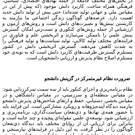
در بخش‌هاي مختلف جامعه از جمله نهادهاي اقتصادي، سياسي،
فرهنگي همراه ساخت. کاربرد دانش موجود (که پيش از اين در
مقياس ملي و جهاني توليد شده‌اند) حتي بيش از توليد دانش جديد
اهميت دارد. عرصه‌هاي گوناگون زندگي اجتماعي ما نيازمند به
کاربستن بينش‌ها و بصيرت‌هاي دانش است و روش‌هاي آزمون و
ارزشيابي از جمله روش‌هاي کنکوري و تست‌زني امکان گسترش
بينش علمي را ناممکن مي‌سازند و اثربخشي علم و فناوري در
فرايندهاي مختلف توليد كالايي، توليد سياست‌ها و توليد فرهنگي را
به شدت کاهش مي‌دهند. گسترش اثربخشي دانش در كشور
مستلزم گسترش ظرفيت‌هاي كاربرد دانش است که به نوبه‌ي خود
مستلزم اصلاح نظام پذيرش و ارزيابي دانشجويان است.
ضرورت نظام غيرمتمرکز در گزينش دانشجو
نظام برنامه‌ريزي و اجراي کنکور بايد از سه سمت تمرکززدايي شود:
در مقياس منطقه‌اي و سرزميني، در مقياس دانشگاهي و در
مقياس بخشي. دستيابي، حفظ و ارتقاي شاخص‌هاي پذيرش دانشجو
نيازمند ديدگاه آينده‌پژوهانه و رويكرد مشاركتي است. اين فرايند بايد
با حضور همه‌ي نهادها و ذي‌نفعان سياست‌گذاري، برنامه‌ريزي و
ارزشيابي شود. توسعه‌ي علمي مقوله‌اي پيچيده و چند جانبه است و
بنابراين براي ارزيابي آن از زواياي مختلف بايد ديدگاه ذي‌نفعان
گوناگون را در نظر گرفت. به اين دليل در فرايندهاي نيازسنجي و
پذيرش و تربيت دانشجويان بايد از مشارکت سه قطب مؤثر در