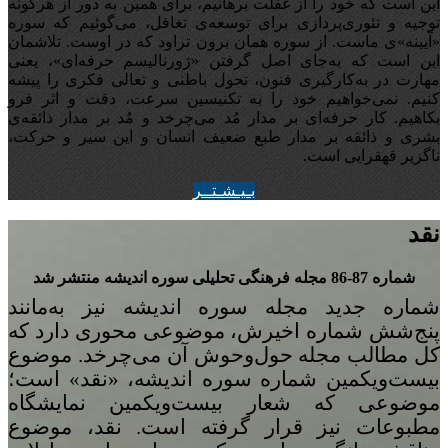
این است که خود را از غفلت برهانیم، برای همین به دور از هرگونه
توجیه‌ و تئوری‌پردازی برای توسعه‌ی تغافل،‌ می‌گوئیم که سوره
«آیینه‌»ی ماست. از سوره همان برون تراود که در اوست. تلاشمان
این است که به‌جای اصل گرفتن «ژورنالیسم حرفه‌ای»، یعنی
مهارت در به‌کارگیری فنون، تحول باطنی و تعالی فکری را پیشه
کنیم. نمی‌خواهیم خود را به تکنیسین سرعت، دقت و اثر فرو
بکاهیم. کار حرفه‌ای بر مدار مُد می‌چرخد و مُد بر مدار ذائقه‌ی
بشری و ذائقه بر مدار طبع ضعیف انسان و این سیر و حرکت،
ناگزیر قهقرایی است.
بـيـشـتــر
نقد
شماره 87-86 مجله‌ فرهنگی تحلیلی سوره‌ اندیشه منتشر شد
شماره‌ جدید مجله سوره اندیشه نیز به‌مانند
پنج
شش شماره‌ اخیرش، موضوعی محوری دارد که
کل مطالب مجله حول‌وحوش آن می‌چرخد. موضوع
بیست‌ویکمین شماره‌ سوره‌ اندیشه، «نقد» است؛
موضوعی که شعار بیست‌ویکمین نمایشگاه
مطبوعات نیز قرار گرفته است. نقد، موضوع