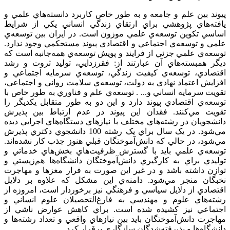
پيوند بين علم و جامعه و به طور خاص کاربرد دانسته‌هاي علمي و
يافته‌هاي پژوهشي براي ارتقاي زندگي انساني يکي از شرايط
اساسي تکوين توسعه‌ي علمي موزون است. در ايران بين توسعه‌ي
علمي و توسعه‌ي اجتماعي و اقتصادي پيوند مستحکمي وجود ندارد.
توسعه‌ي علمي جزئي از فرايند و پويش توسعه‌ي همه‌جانبه است که
ديگر همبسته‌هاي آن عبارتند از: فقرزدايي، توليد ثروت و رشد
اقتصادي، توسعه‌ي کيفيت زندگي، توسعه‌ي سرمايه اجتماعي و
افزايش اعتماد نهادي به دولت، توسعه‌ي سلامت رواني و اجتماعي،
تقويت سرمايه انساني و... . توسعه‌ي علم و فناوري به طور خاص با
توسعه‌ي اقتصادي پيوند دارد و اين دو به طور متقابل يکديگر را
تقويت مي‌كنند. فقدان اين پيوند در عدم ارتباط بين پذيرش
دانشجويان در رشته‌هاي مختلف با نيازهاي دستگاه‌هاي اجرايي ديده
مي‌شود. در يک سال براي يک رشته 100 دانشجوي دکتري پذيرش
مي‌شود، در حالي که دانش‌آموختگان قبلي هنوز جذب کار نشده‌اند.
توسعه‌ي علمي بايد با گسترش ظرفيت‌هاي بخش‌هاي خدماتي و
توليدي براي به کارگيري دانش‌آموختگان دانشگاه‌ها هم‌زيستي و
توازن داشته باشد و در غير اين صورت به فرار مغزها و مهاجرت
نخبگان منجر مي‌شود. دامنه‌ي اين مشکل که علاوه بر دلايل
اقتصادي از دلايل سياسي و فرهنگي نيز برخوردار است، امروزه از
رشته‌هاي علوم و مهندسي به فارغ‌التحصيلان علوم انساني و
اجتماعي نيز کشيده شده است. براي کاهش عوارض ناشي از
مهاجرت دانش‌آموختگان بايد بين نيازهاي واقعي و تعداد رشته‌ها و
دانشگاه‌ها و پذيرفته‌شدگان سازگاري برقرار کرد.