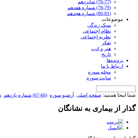
(76-77) شانزدهم
(78-79) شماره هفدهم
(80-81) شماره هجدهم
موضوعات
سبک زندگی
نظام اجتماعی
نظریه اجتماعی
تفکر
هنر و ادب
تاریخ
پرونده‌ها
ارتباط با ما
مجله سوره
سایت سوره
شما اینجا هستید:
صفحه اصلی
آرشیو سوره
(66-67) شماره یازدهم
ن
گذار از بیماری به نشانگان