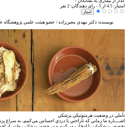
گذار از بیماری به نشانگان
-
امتياز:
4.5
از 5 - رای دهندگان:
2
نفر
نویسنده: دکتر مهدي معين‌زاده / عضو هيئت علمي پژوهشگاه عل
تأملي در وضعيت هرمنوتيکي پزشکي
اشــــاره
ما زماني که ناراحتي يا دردي احساس مي‌کنيم، به سراغ پزش
تخصص پزشکمان را انتخاب مي‌کنيم و در حضور پزشک، روايتي از احوالات