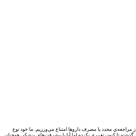
 مراجعه‌ي مجدد يا مصرف داروها امتناع مي‌ورزيم. ما خود نوع
 گذشته تا کنون تغييري نکرده اما آيا با پيشرفت‌هاي پزشکي همچنان