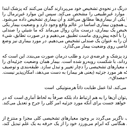
درنگ در نحوه‌ي تشخیص خود می‌پردازند گمان می‌کنند که پزشک ابتدا
، موارد غیرِطبیعی را مشخص می‌کند. سپس این موارد غیرِنرمال را
 یکی از بیماری‌ها مطابق می‌افتد و آن بیماری تشخیص داده می‌شود.
ی همچون بیماری اساساً در عالم واقع وجود دارد و وضعیت بیمار یکی
خیص یک بیماری، درست بدان روال می‌ماند که ما شيئي را صندلی
 را با آنچه پیشِ‌روی ماست تطبیق می‌دهیم و در صورت تطابق، شيء
رو، آن را به عنوان یک صندلی تشخیص می‌دهیم. در مورد بیماری نیز وضع
 خاصی روی وضعیت بیمار می‌گذارد.
زد پزشک و عرضه‌ي درد و طلب درمان صورت می‌بندد. این است که
 گرداند، با شکست روبه‌رو شده است. بیمار همان وضعیت جزئیه‌ای را
که معیارهای تشخیصی را دچار تغییر و تبدل سازد. طبقه‌بندی و توصیف
هر مورد جزئیه (یعنی هر بیمار) به دست می‌دهد، امکان‌پذیر نیست.
 «مصداق».
ی‌کند. لذا عمل طبابت ذاتاً هرمنوتیکی است
وان آن‌ها را به هم ارتباط داد بلکه صرفاً به لحاظ آماری است که در
 خواهد جست برای آنکه مورد جزئیه امر کلی را جرح و تعدیل می‌کند.
 ناگزیر می‌گردد بر وجود معیارهای تشخیصی کلی مجزا و منتزع از
هنگامی که ابرام می‌ورزد خود را از یک حرفه به یک علم تبدیل کند،