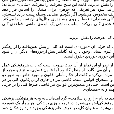
ا نقش می‌زند. کانت این سنخ معرفت را معرفت «مثالی» می‌نامد؛
 نمی‌شود. هر تعریفی که جوهری برای صندلی را اساس قرار دهد
تعریف مخدوش مي‌شود. اگر بگويیم صندلی وسیله‌ایست برای نشستن،
کلی «صندلی» فقط از روی مشاهده‌ي مثال‌های آن تقرر پیدا می‌کند.
قاعده‌ي کلی می‌کند. اسلوب نقاشی یک نابغه‌ي نقاشی، قواعدی کلی
ت که معرفت را نقش می‌زند
ی که جزئی آن «مورد»ی است که کلی از پیش تعین‌یافته را از رهگذر
لوم انسانی وجود دارد که گادامر بیش ازحوزه‌های دیگر آن را نمود
. این حوزه، حوزه‌ي حقوق است.
. از نظر او این تمایز از آن حیث بی‌وجه است که ذات هرمنوتیکی عمل
آن می‌انگارد. از منظر گادامر اما قانون قضايی، منتزع و مجرد از
راد می‌کرد و کانت از حکم تأملی. قانون و مورد خاص، به‌ طور دو
م و استخراج قوانین است، قاضی نیز در جاری‌کردن قانون کلی بر هر
ین است. حتی در متعین‌ترین قوانین نیز قاضی صرفاً کلی را بر جزئی
هیم و نه «مصداق».
 به نام «رازواره سلامت» گرد آمده‌اند ـ به وجه هرمنوتیکی پزشکی
وتیکی‌اش می‌شمرد. در ترمینولوژی پزشکی، هر بیمار یک «مورد»
ده می‌شود به عنوان کل، در عرف عام پزشکی وجود دارد. پزشکان خود