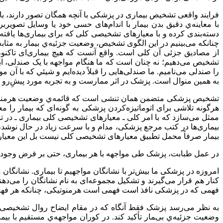
فرایند واقعی تشخیص بیماری در پزشکی با آنچه همگان تصور دارند، با
با معاینه‌ي دقیق بدن بیمار با اندام‌های حسی خود یا وسايل تصوی
دسته‌بندی کرده و با معیارهای تشخیصی کلی که برای بیماری‌ها یافته
چنانکه می‌بینیم در این الگوی تشخیص، وضعیت جزئیه‌ي بیمار به مثاب
از مصادیق جزئی آن کلی است. واقع آنست که هیچ بیماری‌ای تاکن
تشخیص می‌دهیم؛ نه چنان است که ما هنگام مواجهه با یک صندلی، اب
را صندلی می‌نامیم. ما صندلی‌هايی را قبلاً دیده‌ایم و شیئي که با آن
به همین منوال است. پزشک در اثر ممارست و به تجربه مورد پیشِ‌رو 
تشخیص پزشکی متضمن همان تنشی است که قائمه‌ي وضعیت هرمنوتیکی
هرگونه تلاشی برای اتوماتیزه‌کردن پزشکی به گونه‌ای که بیمار را م
ممثل می‌سازد که با امر کلی ـ معیارهای تشخیصی کلی بیماری ـ در تنش
بیماری‌ها در کتب مرجع پزشکی، مدام و با سرعت زیاد در حال نوشدن 
بیمار صرفاً محمل تطبیق معیارهای تشخیصی کلی نیست بل این معیاره
در عمل طبابت، پزشک طی مواجهه با هر بیماری، حتی بر فرض وجود معی
امروزه در پزشکی ما بیش‌تر با نشانگان مواجهیم تا بیماری. نشانگان م
کنار هم قرار می‌گیرند و تشکیل مجموعه‌ای به نام نشانگان را می‌ده
فهمی که در پزشکی نافذ است فهمی است هرمنوتیکی، چنانکه هر فهم
به نظر می‌رسد پزشک فقط آنگاه که در مقام ایضاح روال تشخیصی خو
وضعیت جزئیه‌ي بیمار تأکید کند. در کوران مواجهه‌ي مستقیم با بیما