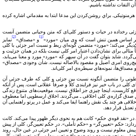
 التفات نداشته باشيم.
وتیکی. براي روشن‌کردن اين مدعا ابتدا به مقدماتي اشاره کرده
جزئی رخداده در حیات و دستور کلی‌ای که متن وحیانی متضمن آنست
[2]
[1]
 . بر اساس همین تنش است که وی میان «مورد»
و «مصداق»
تمایز
یکدیگر می‌کند؛ «مورد» متضمن گونه‌ای ربط و نسبت امر جزئی با کلی
 مثالی برای نشان‌دادن اعتبار امر کلی نیست بلکه در همان جزئیت و
گردد. شاید بتوان گفت در آن سپهر که «مورد» مورد و معنا می‌یابد،
ه هیچ‌روی امری اصیل و مقصود بالاصاله نیست. شأن وجودی «مصداق»
 مصداق‌ها، نمونه‌های سیطره‌ي امر کلی‌اند.
اطونی را متضمن آنگونه نسبت بین جزئی و کلی که طرف جزئی آن
کلی در باب خیر نیز فرایندی کلاً و صرفاً عقلانی است. پس از آنکه
واقع کاربست، اینجا چیزی جز اطلاق نیست. موقعیت‌های متنوع زندگی
قق صدق گزاره‌ي کلی اخلاقی ـ می‌گردند. اخلاق ارسطويی اما معطوف
لاقی هر چند یک نقش راهنما ایفا می‌کند و عمل در پرتو راهنمايی آن
عدیل قرار دهد.
در «نقد قوه‌ي حکم» کانت هم به نحوی دیگر ظهور پیدا می‌کند. کانت
دازد: حکم «تعیین‌گر» و «حکم تأملی». در حکم تعیین‌گر، کلی از پیش
 پیش معلوم نیست و روند وضوح و تعیین امر جزئی در عین حال، روند
 به نحو «مورد» و نه «مصداق» تعین پیدا می‌کند. تعین‌یافتن کلی