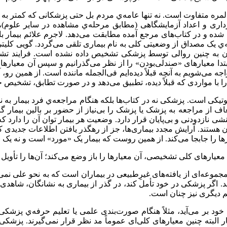
لمره متفاوت است. نه تنها عامه‌ي مردم بل حتی پزشکانی که کمتر به 
ربرداری و اعداد آزمایشگاهی (مطابق مرحله‌ي مشاهده در سایر علوم)
 شده و در کتاب‌های مرجع آمده مطابقت می‌دهد. لاجرم علائم بیمار با
ه‌ي یک مصداق از وضعیتی کلی به نام بیماری تلقی می‌گردد. گويی کلیت
ون به چنین روالی توسط پزشکی تشخیص داده نشده است. فرایند تش
تدا معیارهای «صندلی‌بودن» را از نظر می‌گذرانیم و سپس آن معیارها
 مواجه می‌شویم به آنچه قبلاً دیده‌ایم فی‌الجمله ماننده است. از همین 
را با مواردی که قبلاً دیده، تطبیق می‌دهد و در صورت تطابق، تشخیص
 است. پزشکی نه در کتاب‌ها بلکه هنگام مراجعه‌ي فرد بیمار به ن
عاف از مراجعه به پزشک یا پزشک را بی‌نیاز از حضور بر بالین بیمار
ی نازدودنی و بی‌پایان قرار دارد. وضعیت هر بیمار توان آن را دارد 
هستند. آرایش مجدد بیماری‌ها، جز از رهگذر یافتن اطلاعات جدیدی که 
ا را جابجا می‌کند. از همین روست که بیمار یک «مورد» است و نه یک
ارهای کلی تشخیصی، آن معیارها را باز وضع می‌کند؛ آن‌ها را تأویل م
جموعه‌ای از یافته‌های غیرِطبیعی در بیماران است که به نحو علی نمی‌ت
ند. اگر پزشکی در خود تأمل کند، در گذر از بیماری به نشانگان، شاهدی
 دیگری نیز چنان است.
د بر می‌آید، مثلاً هنگام صورت‌بندی علمی یا تعلیم حرفه‌ي پزشکی،
ر البته چنین معیارهای کلی‌ای عموماً مد نظر قرار نمی‌گیرند. پزشکی 