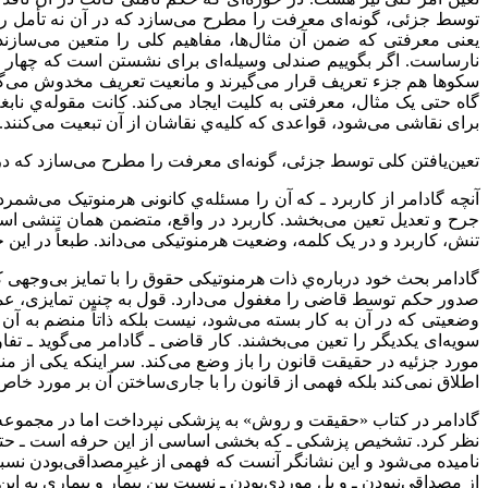
توسط جزئی، گونه‌ای معرفت را مطرح می‌سازد که در آن نه تأمل ر
یعنی معرفتی که ضمن آن مثال‌ها، مفاهیم کلی را متعین می‌ساز
نارساست. اگر بگويیم صندلی وسیله‌ای برای نشستن است که چهار پا
سکو‌ها هم جزء تعریف قرار می‌گیرند و مانعیت تعریف مخدوش می‌گردد
گاه حتی یک مثال، معرفتی به کلیت ایجاد می‌کند. کانت مقوله‌ي نا
برای نقاشی می‌شود، قواعدی که کلیه‌ي نقاشان از آن تبعیت می‌کنند.
تعین‌یافتن کلی توسط جزئی، گونه‌ای معرفت را مطرح می‌سازد که د
آنچه گادامر از کاربرد ـ که آن را مسئله‌ي کانونی هرمنوتیک می‌شم
جرح و تعدیل تعین می‌بخشد. کاربرد در واقع، متضمن همان تنشی است 
تنش، کاربرد و در یک کلمه، وضعیت هرمنوتیکی می‌داند. طبعاً در این
گادامر بحث خود درباره‌ي ذات هرمنوتیکی حقوق را با تمایز بی‌وجهی ک
صدور حکم توسط قاضی را مغفول می‌دارد. قول به چنین تمایزی، عمل ق
وضعیتی که در آن به کار بسته می‌شود، نیست بلکه ذاتاً منضم به آ
سویه‌ای یکدیگر را تعین می‌بخشند. کار قاضی ـ گادامر می‌گوید ـ ت
مورد جزئیه در حقیقت قانون را باز وضع می‌کند. سر اینکه یکی از من
اطلاق نمی‌کند بلکه فهمی از قانون را با جاری‌ساختن آن بر مورد خاص 
گادامر در کتاب «حقیقت و روش» به پزشکی نپرداخت اما در مجموعه‌ي 
نظر کرد. تشخیص پزشکی ـ که بخشی اساسی از این حرفه است ـ حتی
نامیده می‌شود و این نشانگر آنست که فهمی از غیرِمصداقی‌بودن نسب
از مصداقی‌نبودن ـ و بل موردی‌بودن ـ نسبت بین بیمار و بیماری به این 