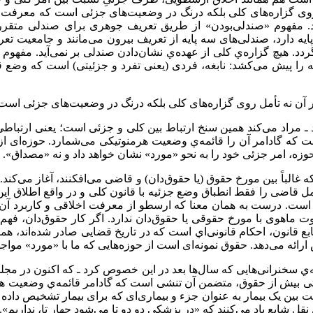
وی گزاره‌های کلی بلکه درنگ در وضعیت‌های جزئی است که معرفت ر
ند. مفهوم «صندلی‌بودن» از طریق تعریف جوهری برای صندلی متقرر
یه دارد، صندلی‌های سه پایه از تعریف بیرون می‌مانند و جامعیت 
. هیچ گزاره‌ي کلی از عهده‌ي نشان‌دادن صندلی بر نمی‌آید. مفهوم 
بغه را پیش می‌کشد: نابغه، فردی (یعنی تفرد و جزئیتی) است که وضع 
ر آن نه تأمل روی گزاره‌های کلی بلکه درنگ در وضعیت‌های جزئی اس
رد ـ مراد می‌کند همین سنخ ارتباط بین کلی و جزئی است؛ یعنی ارتباط
که گادامر آن را قائمه‌ي وضعیت هرمنوتیکی می‌شمارد. حوزه‌ای از ع
 حوزه، امر جزئی خود را به نحو «مورد» نشان خواهد داد و نه «مصداق»
ه غالباً بین مورخ حقوق (یا حقوق‌دان) و قاضی می‌افکنند، آغاز می‌کند
اضی را فقط انطباق وضع جزئیه با قانون کلی و در واقع اطلاق این بر 
ن است. درست به همان معنا که ارسطو از معرفت اخلاقی و کاربرد آن م
فاوت ماهوی با مورخ حقوقی یا حقوق‌دان ندارد. اگر کار حقوق‌دان، فه
ابع قانون، احکام قانونی‌اي است که در تاریخ قضايی صادر شده‌اند، هم
ارائه می‌دهد. حقوق نمونه‌ای است از حوزه‌هايی که ما با «مورد» مواج
سخنرانی‌هايی که سال‌ها بعد در این خصوص کرد ـ که اکنون در مجلدی
 بیش از حقوق، متضمن آن تنشی است که گادامر قائمه‌ي وضعیت هرمن
ت بین یک بیمار به عنوان جزء و بیماری‌ای که برای بیمار تشخیص دا
نقل شایع یاد می‌کنند که «در پزشکی دو دو تا می‌شود چهار تا، نداریم».