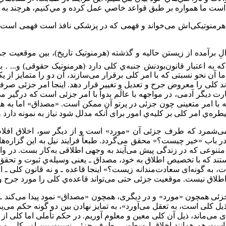
ست ما همواره بر طبق قواعد خاصي عمل کرده و مي‌کنيم، هرچند به آن
وتیکی‌اش می‌خواند و فهمی که در پزشکی نافذ است فهمی است هرمن
ِ برآمده از زیستن حالیه و گذشته (هرمنوتیک تاریخ)، بین موقعیت 
که به اعتبار قانون‌بودنش جنبه‌ي کلی دارد (هرمنوتیک حقوقی) و...
ا آن نحو نسبتی که با امر کلی برقرار می‌سازند، آن دو را متمایز از 
 کلی را معروض جرح و تعدیل و تغییر قرار دهد. اینجا امر جزئی صرفاً
یگر آدمی، در مواجهه با عالَم بدواً با امر جزئی است که درگیر می‌
واجهه با امر متعینی چون جزئی در پرتو آن ممکن است. «مصداق» اما ب
ه‌ي امر کلی بر کلیه‌ي امور برای آنکه مدلل شود نیاز به نمونه دارد و
 می‌شمرد که طرف جزئی آن «مورد» است و از دیگر سو، اخلاق افل
 باب «خیر چیست؟» محقق می‌گردد. طبعاً فرایند نیل به این گزاره‌های 
 متنوعی که در زندگی پیش می‌آیند به وجهی اطلاقی به‌کار بست. در 
هستند که با تخصیص اطلاق به خود، مصداق ـ یعنی وسیله‌ي ثبوت و تح
 به‌ گونه‌ای سعادت‌مندانه زیست؟» اینجا قاعده ـ و نه قانون کلی ـ اخ
طلاق نیست. موقعیت جزئی حتی می‌تواند قاعده‌ي کلی را مورد جرح و ت
جزئی همچون «مورد» و در دیگری، همچون «مصداق» نمود پیدا می‌کند ـ 
ل کلی است، به تعقل می‌آورد»، به تمایز نهادن بین دو گونه حکم می‌پر
می‌ماند، ذیل آن کلی معین و معلوم آوریم. در حکم تأملی اما کلی از
 است هم همانند اخلاق ارسطويی، طرف جزئیِ نسبت بین امر کلی و جزئی