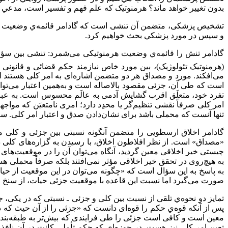
بدون تغيير خواهد ماند؟ هرمنوتيک که علم فهم و تفسير است، مدعي ا
تشخیص پزشکی، متضمن آن تنشی است که گادامر قائمه‌ي وضعیت هرمن
و سپس در مورد پزشکي بحث خواهيم کرد.
گادامر تنش را قائمه‌ي وضعیت هرمنوتیکی می‌شمرد: تنشی بین سؤال
(هرمنوتیک تئولوژیک)، بین مورد خاص نیازمند حکم قضائی و قانونی 
می‌افکند. مورد و مصداق هر دو متضمن اشاره‌ای به امر کلی هستند ام
است که طی آن، جزئی مقصود بالاصاله است و به‌همین اعتبار می‌تواند
تفرد خود، متعلَق اقرب گشایش آدمی به عالَم محسوس است. به عبارت د
امر کلی صرفاً نقشی تنظیم‌گر یا محدِد دارد؛ امری نامتعیَن که م
تنها آنست که محملی باشد برای نشان‌دادن صدق و اعتبار امر کلی. سیطر
گادامر اخلاق ارسطويی را متضمن آنگونه نسبتی بین جزئی و کلی
«مصداق» است. از نظر افلاطون اخلاق، با رسیدن به گزاره‌های کلی در
چیستی خیر اخلاقی معین گردید، آنگاه می‌توان آن را در موقعیت‌های
به هیچ‌روی در تحقق خیر اخلاقی مؤثر نمی‌افتند بلکه صرفاً محملی 
به پاسخ به این سؤال است که «چگونه می‌توان در این موقعیت از حیات،
صورت می‌گیرد اما نسبت این قاعده با موقعیت جزئی حیات، از سنخ ا
تمایز دو نحوه‌ي تلقی از نسبت بین کلی و جزئی ـ نسبتی که در یکی، 
پس از آنکه قوه‌ي حکم را قوه‌ای دانست که «جزئی را از آن حیث که ذی
معین است و کافی است جزئی را طی فرایندی که بیش‌تر به طبقه‌بندی 
تعین امر کلی نیز هست. در حوزه‌ای که حکم تأملی کانت در آن نافذ