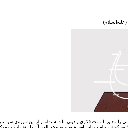
عليه‌السلام)
اسي را مغاير با سنت فکري و ديني ما دانسته‌اند و از اين شيوه‌ي سياستي
ي‌گويند سياست بايد الهي شود و وجه غيرالهي آن را انتخابات و دمو