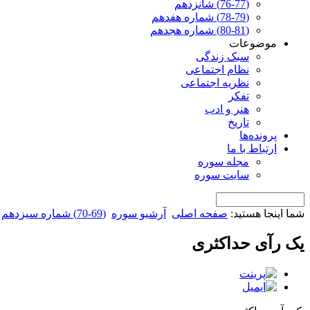
(76-77) شانزدهم
(78-79) شماره هفدهم
(80-81) شماره هجدهم
موضوعات
سبک زندگی
نظام اجتماعی
نظریه اجتماعی
تفکر
هنر و ادب
تاریخ
پرونده‌ها
ارتباط با ما
مجله سوره
سایت سوره
شما اینجا هستید:
صفحه اصلی
آرشیو سوره
(69-70) شماره سیزدهم
یک رآی حداکثری