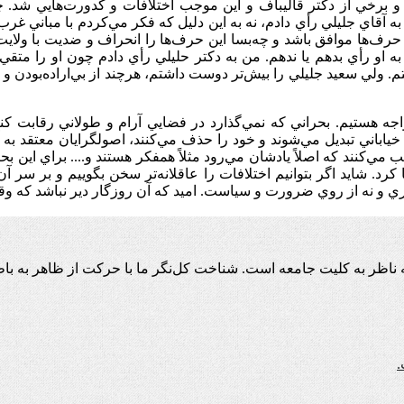
 برخي از دكتر قاليباف و اين موجب اختلافات و كدورت‌هايي شد. 
 آقاي جليلي رأي دادم، نه به اين دليل كه فكر مي‌كردم با مباني غرب
حرف‌ها موافق باشد و چه‌بسا اين حرف‌ها را انحراف و ضديت با ولايت فق
 او رأي بدهم يا ندهم. من به دكتر حليلي رأي دادم چون او را متقي‌تر 
فتم. ولي سعيد جليلي را بيش‌تر دوست داشتم، هرچند از بي‌اراده‌بودن و
ه هستيم. بحراني كه نمي‌گذارد در فضايي آرام و طولاني رقابت كنيم 
خياباني تبديل مي‌شوند و خود را حذف مي‌كنند، اصولگرايان معتقد به
ب مي‌كنند كه اصلاً يادشان مي‌رود مثلاً همفكر هستند و.... براي اين
د. شايد اگر بتوانيم اختلافات را عاقلانه‌تر سخن بگوييم و بر سر آن ر
كثري و نه از روي ضرورت و سياست. اميد كه آن روزگار دير نباشد كه و
اظر به کلیت جامعه است. شناخت کل‌نگر ما با حرکت از ظاهر به باط
.