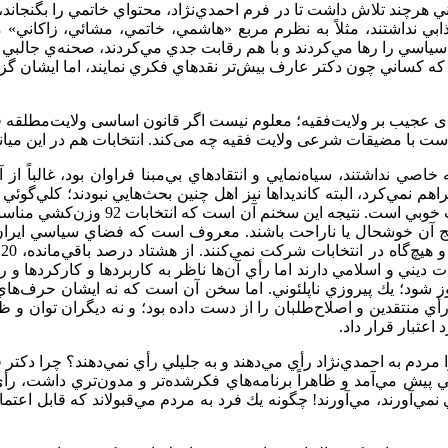
حاني هرچند تلاش داشت تا در فرم احمدي‌نژاد، محتواي خاتمي را بگنجاند
 نداشتند، مثلاً به نظرم مربع «هاشمي، خاتمي، مشائي، زاكاني» مي
ياسي را رها مي‌كردند و با هم رقابت جدي مي‌كردند، صحنه‌ي جالبي رخ 
 كساني چون دكتر عارف بيش‌تر نقدهاي فكري نمايند، اما ايشان گزي
ای عجیب بر ولایت‌فقیه؛ معلوم نیست اگر قانون اساسی ولایت‌مطلقه فق
 با مضیقات شرعی ولایت فقیه چه می‌کند. انتخابات هم در این میانه
 خاصي نداشتند، سياه‌نمايي و انتقادهاي بي‌مبنا فراوان بود، غالباً از
راهم نمي‌كرد، البته كانديداها نيز اهل چنين بحث‌هايي نبودند؛ كلي‌
سياه‌نمايي و ارائه‌ي شعارهاي كليشه، 
د كه تعلقات ديني و اسلامي دارند اما رأي آن‌ها ناظر به كاربردها و كاركرد
ز شود؛ يك پيروزي ناپلئوني. اما سخن آن است كه نه ايشان حرف‌هاي ا
 رأي منتقدين و اصلاح‌طلبان را از دست داده بود؛ و نه ديگران توان و ظ
اعتبار قرار داد.
دم به احمدي‌نژاد رأي مي‌دهند و به جليلي رأي نمي‌دهند؟ چرا دكتر قا
حاني پيش مي‌آمد و ظاهراً برنامه‌‌هاي فكرشده‌تر و مدون‌تري داشت، 
 نمي‌آورند، مي‌آورند! چگونه يك فرد به مردم مي‌قبولاند كه قابل اعتم