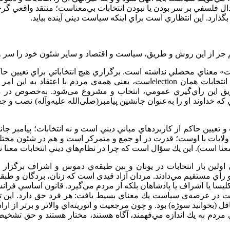
لسفي بر سر بودن يا نبودن انتخابات بي‌معناست؛ منتقد واقعي گرچه م
ذارد. اين انتظاري است براي اينکه سياست ديني آينده بيايد.
نيم جز از اين روش و طريق‌، سياست و اقتصاد و ساير شئون خود را سر و
ات» معناي محصلي نداشته است. برگزاري هيچ انتخاباتي براي تعيين حا
نتخابات همان
election
است، يعني همه‌ي مردم با اعتقاد به اين ام
ريق اين رأي‌گيري عمومي، انتخاب و مشروع می
شود. به‌خصوص در مي
ه خداوند او را به‌عنوان جانشين پيامبر(صلی
الله علیه‌و‌آله) نصب و 
تعيين حاكم از كاربرد‌هاي مباني ديني است و نه انتخابات؛ پيامبر جانش
ايات با اوست؛ قدرت در او جمع و متمركز است و هم در شئون مختلف، س
عنا است). اين يك سؤال است كه چرا در نظام‌هاي ديني انتخابات معنا 
اولين بار انتخابات در يونان و بين طبقه‌ي دموس و اشراف برگز
 رأي مستقيم مي‌دادند. مردان آزاد قیدی است كه زنان، بردگان و طبقا
ت در عرصه‌ي سياست يك معناي بسيط يافت: هر فرد حق دارد. اين تئو
عاقل (بخوانيد سوژه) بود. و چون مرجعيت و اتوريته‌اي والاتر و برتر از
ه‌ي مردم به يك اندازه مي‌فهمند، آگاه هستند، مختار هستند و حق تشخي