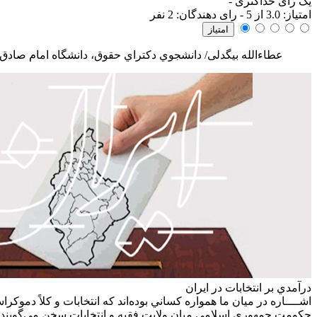
یک رآی حداکثری
-
امتياز:
3.0
از 5 - رای دهندگان:
2
نفر
عطاءالله بیگدلی/ دانشجوي دکتراي حقوق، دانشگاه امام صادق (
درآمدي بر انتخابات در ايران
اشــــاره
در ميان ما همواره کساني بوده‌اند که انتخابات و کلاً دموکر
حکومت جمهوري اسلامي ميان ولايت فقيه و انتخابات سخن مي‌گويند؛ م