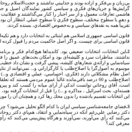
بي‌زبان و بي‌فكر و اراده بودند و جذابيتي نداشتند و حجت‌الاسلام رو
گرايش‌ها و جريان‌هاي فكري و سياسي كشور نمايندگان اصيل و جذابي
هاشمي تعارفات معمول و از سر اجبار را كنار مي‌گذاشتند و عقلانيت س
و دهم با سطوح مختلف، سطوح فكري تا سطوح عملي. انتظار آن بود كه
تقريباً همه به نقدهاي سياسي و به‌خصوص اقتصادي، بسنده كردند.
قانون اساسی جمهوری اسلامی هم ابتنائی به انتخابات دارد و هم تکیه‌
قانون اساسی برای چیست. و اگر اصل حاکمیت مردم را قبول کرده است
2.
اين انتخابات، انتخابات ضعيفي بود. كانديداها هيچ‌كدام فكر و برنامه
نداشتند، مناظرات سرد و كليشه‌‌ای بود و امكان بحث‌هاي عميق را ف
اصلاح‌طلب و 60 درصد باقي‌مانده غالباً عموم مردمي هستن
است، آقاي روحاني توانست اندكي از آرای ميانه را كسب كند و پيرو
هسته‌اي، بحث اسرائيل ، مذاكره و ...) را قبل از انتخابات گرفته بود،
اين انتخابات تقسيم يادشده را بدون محك رها كرد و همچنان آن را مورد 
3.
فضاي جامعه‌شناسي سياسي ايران با كدام الگو تحليل مي‌شود؟ چرا مر
دكتر رضايي علي‌رغم آنكه در سياه‌نمايي و انتقاد، هم‌پاي دكتر رو
مي‌كنند كه رأي مي‌آورند، نمي‌آورند و هرگاه پيش‌بيني مي‌كنند كه رأي
معرفي ‌كند؟