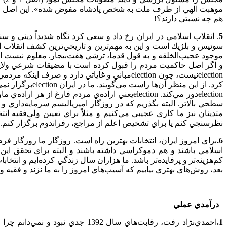
موهبت الهي از طرف ملت به شخص پادشاه مفوض شده». اين اصل پس از 
هم چه نسبتي دارند؟!
5
. انقلاب اسلامي در ايران رخ داد و سعي كرد نگاه شديداً ديني و 
سوئيس و بلژيك است و اين به مهم‌ترين و تاريخي‌ترين كشف انقلاب ا
موجود عجيب‌الخلقه و به قول قدما، ترشي هفت‌بيجار. معلوم نيست اگ
و اگر اصل حاكميت مردم را قبول كرده است با مضيقات شرعي ولايت فقي
election
نيست، چون
election
مباني و غاياتي دارد و صرف اينكه مردمي 
كرد. از اين منظر آن‌ها راست مي‌گويند. ما در ايران
election
برگزار نمي
election
دور مي‌كند.
election
يعني اراده‌ي مردم فارغ از هر اراده‌ي ما
سطحي بالاتر. البته بگذريم كه در روزگار امپرياليسم سرمايه‌داري 
متدينان نيز ما كاري عجيبي مي‌كنيم و مثلاً براي تعيين ولي‌فقيه 
نظرسنجي كنم يا براي تشخيص اعلم از مراجع، رفراندوم برگزار كنم.
6.
براي امروز ايران، انتخابات بهترين راه است. روزگار ما روزگار فر
اسلامي باشند و هم دموكراسي داشته باشند و البته براي تحقق اين د
بعد، روش‌هاي بهتري بيابيم كه آسيب‌هاي امروز را به ما نزند و فقيه و
درآمدي عملي
1.
احمدي‌نژاد رفت، رقابت‌هاي سال 