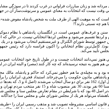
 مردانه شد و زنان مبارزات فراواني در غرب كردند تا در سوژگي مشاركت
 وقت نيست كه انتخابات به معناي عمومي و سرنوشت‌ساز آن در جها
دیعه‌ای است که به موهبت الهی از طرف ملت به شخص پادشاه مفوض شده».
ا هم چه نسبتی دارند؟!
د به سنن و عرف‌هاي عمومي است. در انگلستان، پادشاهي با نظام دمو
 لردها تقسيم مي‌شود و مجلس لردها انتخاباتي نيست، در حالي كه اخ
س جمهور توسط شوراي الکترال و غير‌مستقيم انتخاب مي‌شود و در يك ف
 بود). كامل‌ترين نظام انتخاباتي را اكنون فرانسه دارد كه رئيس 
س تأييد مي‌كند.
ز نمي‌دانند انتخابات چيست و در طول تاريخ خود انتخابات عمومي برگ
 هم هنوز به نتيجه نرسيده‌اند كه چه كار كنند (مصر) و البته ايران در 
 بود و به مخيله‌ي ما هم خطور نمي‌كرد كه حاكم و پادشاه، مالك محر
 و پادشاهي مأذون حكومت را مي‌چرخاند. استبداد قجري، ايرانيان را
شاه مي‌تواند هر يك از مجلس شوراي ملي و مجلس سنا را جداگانه و يا
ين، يك سال بعد در 15 ميزان 1286 شمسي، متمم قانون اساسي مشروطه تصويب شد و مذهب رسمي