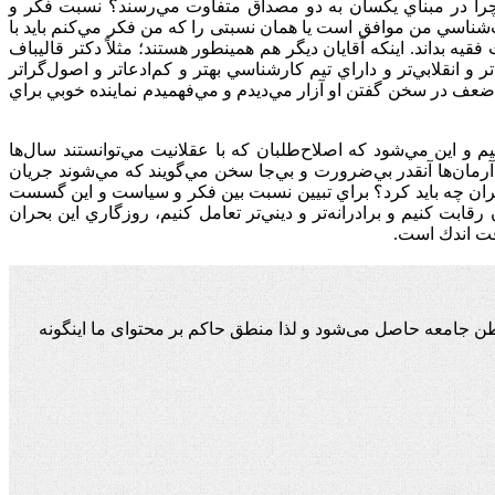
چرا در مبناي يكسان به دو مصداق متفاوت مي‌رسند؟ نسبت فكر و
‌شناسي من موافق است يا همان نسبتی را كه من فكر مي‌كنم بايد با
يه بداند. اينكه آقايان ديگر هم همينطور هستند؛ مثلاً دكتر قاليباف
و انقلابي‌تر و داراي تيم كارشناسي بهتر و كم‌ادعاتر و اصول‌گراتر
 ضعف در سخن گفتن او آزار مي‌ديدم و مي‌فهميدم نماينده‌ خوبي براي
و اين مي‌شود كه اصلاح‌طلبان كه با عقلانيت مي‌توانستند سال‌ها
 آرمان‌ها آنقدر بي‌ضرورت و بي‌جا سخن مي‌گويند كه مي‌شوند جريان
 بحران چه بايد كرد؟ براي تبيين نسبت بين فكر و سياست و اين گسست
قابت كنيم و برادرانه‌تر و ديني‌تر تعامل كنيم، روزگاري اين بحران
قت اندك است.
ن جامعه حاصل می‌شود و لذا منطق حاکم بر محتوای ما اینگونه