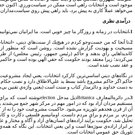
موجود است و انتخابات راهي است ممکن در سياست‌ورزي. اکنون جدال ف
مي‌خواهد عملاً کاري به پيش برد، بايد راهي پيش روي سياست‌مداران بگ
درآمدی نظری
1.
انتخابات در زمانه و روزگار ما چيز خوبي است. ما ايرانيان نمي‌توا
2.
تا آنجا كه من جست‌وجو كردم در هيچ‌يك از سنت‌هاي ديني، «انتخاب
مسيحيت و يهوديت گزارش نشده است. روشن است كه منظور از ا
كانديدا‌هايي رأي بدهند و حاكم (رئيس جمهور، رئيس مجلس) از ط
مي‌كردند؛ زيرا معتقد بودند حكومت كه حقي الهي بوده است و حاكمي ك
و عقد نصب شده است.
در نگاه
هاي ديني اساسي‌ترين كاركرد انتخابات، يعني ايجاد مشروعيت و 
حاكم اگر حاكم مشروع باشد بسط يد علي‌‌الاطلاق دارد و نصب حكام ول
به دست خداوند و دائرمدار كتاب و سنت است (يعني واژه‌ي تقنین بي‌م
3.
در دائره‌المعارف
Britanica
ذيل مدخل
election
نوشته است كه براي 
مستقيم مردان آزاد بود كه در امور مهم در مركز شهر جمع مي‌شدند و
مردم، بر مردم و براي مردم دانست. اومانيسم فلسفي دكارت و كان
تحليل شد، حكومت برآيند اراده‌هاي انسان‌هاي آزاد و آگاه و مختار و 
بر ابراز اراده‌ي سوژه‌ها است و اين يعني انتخابات. اين نگاه كه هم
تئوريك حق عمومي انتخابات است.