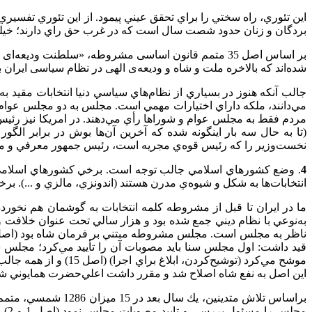
اين تئوري، راه سختي را براي تحقق عيني پيمود. از اين تئوري تفسيري
بردگان و زنان حدود شصت سال است كه در غرب حق راي دارند؛ خيلي
بر اساس اصل 35 متمم قانون اساسی مشروطه، «سلطنت و
شده‌اند که بالاخره ملت و شاه و ودیعه‌ی الهی در نظام سیاسی ایران ب
جالب آنكه هنوز در بسياري از نظام‌هاي‌ سياسي دنيا انتخابات مقي
مي‌دانند، ملكه داراي اختيارات مهمي است. مجلس به دو مجلس عوام و
مردم فقط به مجلس عوام و شورا‌ها رأي مي‌دهند. در امريكا نيز رئي
(تا به حال سه بار اينگونه شده كه آخرين آن
ها بوش در برابر الگور
نخست‌وزير را كه رئيس قوه‌ي مجريه است، رئيس جمهور معرفي و مجل
4
. وضع كشور‌‌هاي اسلامي جالب توجه است. برخي كشور‌هاي اسلامي هنو
انتخابات‌ها به شكل و شيوه‌ي مدرن هستند (اندونزي، مالزي و ...). برخي
ما در ايران تا قبل از مشروطه كلمه انتخابات به گوشمان هم نخورده
به‌نوعي با نظام ديني جمع شده بود و هزار سالي تحت عنوان خلافت
موشح مي
اين اصل به نفع شاه اصلاح شد و مقرر داشت اعلي‌حضرت همايوني شاهن
براساس تلاش متدين