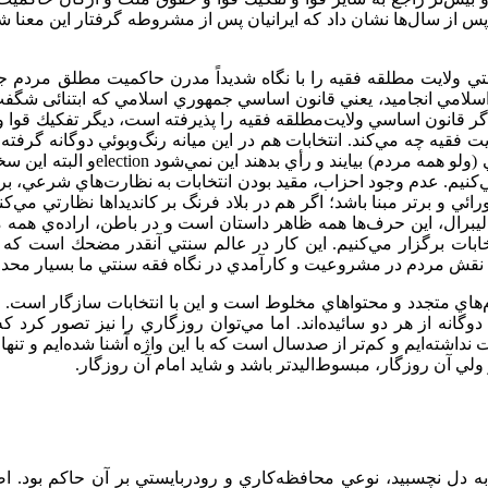
سال‌ها نشان داد كه ايرانيان پس از مشروطه گرفتار اين معنا شده‌ان
سنتي ولايت مطلقه فقيه را با نگاه شديداً مدرن حاكميت مطلق مردم ج
سلامي انجاميد، يعني قانون اساسي جمهوري اسلامي كه ابتنائی شگفت‌ان
ر قانون اساسي ولايت‌مطلقه فقيه را پذيرفته است، ديگر تفكيك قوا و
ه چه مي‌كند. انتخابات هم در اين ميانه رنگ‌وبوئي دوگانه گرفته. غ
(ولو همه مردم) بيايند و رأي بدهند اين نمي‌شود
election
و البته اين س
‌كنيم. عدم وجود احزاب، مقيد بودن انتخابات به نظارت‌هاي شرعي، برگ
ورائي و برتر مبنا باشد؛ اگر هم در بلاد فرنگ بر كانديداها نظارتي م
و ليبرال، اين حر‌ف‌ها همه ظاهر داستان است و در باطن، اراده‌ي همه
انتخابات برگزار مي‌كنيم. اين كار در عالم سنتي آنقدر مضحك است كه
 نقش مردم در مشروعيت و كارآمدي در نگاه فقه سنتي ما بسيار محدو
م‌هاي متجدد و محتواهاي مخلوط است و اين با انتخابات سازگار است. مر
وگانه از هر دو سائيده‌اند. اما مي‌توان روزگاري را نيز تصور كرد
 ولي آن روزگار، مبسوط‌الیدتر باشد و شايد امام آن روزگار.
1392 جدي نبود و نمي‌دانم چرا به دل نچسبيد، نوعي محافظه‌كاري و رودربايستي بر آن