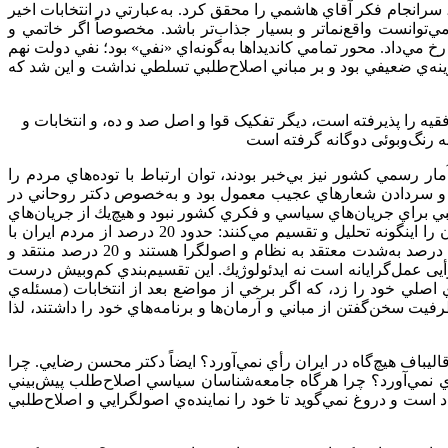
، سرانجام فكر آقاي هاشمي را محقق كرد. به‌عبارتي در انتخابات اخير
‌توانست واقع‌نماتر و بسيار جذاب‌تر باشد. مخصوصاً اگر خاتمي و
مي‌داد. محور تمامي كانديداها به‌گونه‌اي «نفي» بود؛ نفي دولت نهم
نه‌ي ضعيفي بود و بر مباني اصلاح‌طلبي تسلطي نداشت و اين شد كه
یه را پذیرفته است، دیگر تفکیک قوا و اصل صد و ده، و انتخابات و
 رنگ‌وبوئی دوگانه گرفته است
 آمار رسمي كشور نيز بي‌خبر بودند، توان ارتباط با توده‌هاي مردم را
گوئي و سردادن شعارهاي عجيب معمول بود و به‌خصوص دكتر روحاني در
پيشي گرفت و نشان داد خطيب خوبي است. نتيجه اين سخنم آن است كه انتخابات 92 وزن‌كشي مناسبي براي جريان‌هاي سياسي و فكري كشور نبود و هيچ‌يك از جريان‌هاي
موسوم به اصول‌گرا يا اصلاح‌طلب يا كارگزاراني و... نمي‌توانند از نتايج آن خوشحال يا ناراحت باشند. معروف است كه فضاي سياسي ايران را اينگونه تحليل و تقسيم مي‌كنند: حدود 20 درصد از مردم ايران با
اصل نظام مشكلاتي دارند (فكري، احساسي، عملي و اقتصادي و...) و هيچ‌گاه در انتخابات شركت نمي‌كنند. از هشتاد درصد باقي‌مانده، 20 درصد به‌شدت معتقد به نظام و اصولگرا هستند و 20 درصد منتقد و
ها و رأیی عمل‌گرايانه است نه ايدئولوژيك. اين تقسيم‌بندي كم‌و‌بيش درست
صلي خود را زد، كه اگر برخي از مواضع بعد از انتخابات (مسئله‌ي
رفيت سخن‌گفتن از مباني و آرمان‌ها و برنامه‌هاي خود را داشتند، لذا
ليباف هيچ‌گاه در ايران رأي نمي‌آورد؟ ايضاً دكتر محسن رضايي. چرا
رأي نمي‌آورد؟ چرا هرگاه جامعه‌شناسان سياسي اصلاح‌طلب پيش‌بيني
اد است و دروغ نمي‌گويد تا خود را نماينده‌ي اصولگرايي و اصلاح‌طلبي