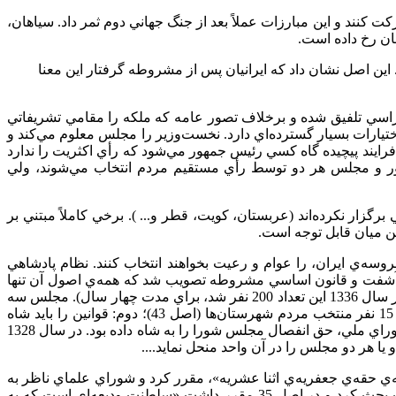
 كنند و اين مبارزات عملاً بعد از جنگ جهاني دوم ثمر داد. سياهان،
ن رخ داده است.
 این اصل نشان داد که ایرانیان پس از مشروطه گرفتار این معنا
كراسي تلفيق شده و برخلاف تصور عامه كه ملكه را مقامي تشريفاتي
تيارات بسيار گسترده‌اي دارد. نخست‌وزير را مجلس معلوم مي‌كند و
رايند پيچيده گاه كسي رئيس جمهور مي‌شود كه رأي اكثريت را ندارد
جمهور و مجلس هر دو توسط رأي مستقيم مردم انتخاب مي‌شوند، ولي
زار نكرده‌اند (عربستان، كويت، قطر و... ). برخي كاملاً مبتني بر
اين ميان قابل توجه است.
وسه‌ي ايران، را عوام و رعيت بخواهند انتخاب كنند. نظام پادشاهي
 برآشفت و قانون اساسي مشروطه تصويب شد كه همه‌ي اصول آن تنها
ناظر به مجلس است. مجلس مشروطه مبتني بر فرمان شاه بود (اصل اول). 162 نفر براي دو سال انتخاب مي‌شدند (اصل 4 و 5، که بعدها در سال 1336 اين تعداد 200 نفر شد، براي مدت چهار سال). مجلس سه
قید داشت: اول مجلس سنا بايد مصوبات آن را تأييد مي‌كرد؛ مجلس سنا 60 نفر بودند، 30 نفر منصوب شاه و 15 نفر منتخب مردم تهران و 15 نفر منتخب مردم شهرستان‌ها (اصل 43)؛ دوم: قوانين را بايد شاه
كرد (توشيح‌کردن، ابلاغ براي اجرا) (اصل 15) و از همه جالب‌تر اصل 48 بود كه با شرايطي در مقام تعارض مجلس سنا و مجلس شوراي ملي، حق‌ انفصال مجلس شورا را به شاه داده بود. در سال 1328
 هر دو مجلس را در آن واحد منحل نمايد....
 ايران را «طريقه‌ي حقه‌ي‌ جعفريه‌ي ‌اثنا‌ عشريه»، مقرر كرد و شوراي علماي ناظر به
مجلس را مسئول بررسي و تاييد مصوبات مجلس نمود (اصل 1 و 2) و بيش‌تر راجع به ساير قوا و تفكيك قوا و حقوق ملت و اركان حاكميت بحث كرد و در اصل 35 مقرر داشت «سلطنت وديعه‌اي است كه به