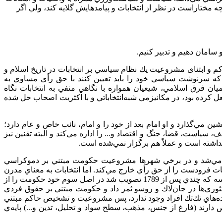
ختاراست در نظر از انتخابات و پيامدهايش گلايه کند، ولي اگر
 سامان دهيم و تدبير كنيم.
كم و ابتنای مشروعيت يك نظام سياسي بر انتخابات در تاريخ اسلام و
ر كه سرنوشت سياسي خود را بايد تعيين كنند با حق رأي مساوي به
ان فرق اسلامي، شيعيان همواره با نگاهي منفي به انتخابات نگاه
جعل كرده بود، در مكانيزمي شبه
انتخاباتي و با اكثريت اصحاب حل شده
ين مي‌گذارد و او امام بعد از خود را و امام، نائب خاص و عام دارد؛
ياست، قضا، جنگ و اقتصاد و... را اداره مي‌كند و البته تقنین نيز
نداشته است و عملاً هم برگزار نمي‌شده است.
ار مي‌شد و در برخي شهرها مشروعيت حكومت مبتني بر دموكراسي
ت فرودست را از حق رأي خارج مي‌كند. اما انتخابات به معناي مدرن
آن از قرن هجدهم تئوریزه مي‌شود. حاكميت مشروعيت خود را نه از كليسا يا اشراف يا پادشاهان بلكه از مردم مي‌گيرد. قانون اساسي فرانسه كه چندي پس از 1789 تصويب شد در اصل سوم خود حكومت را از
ري‌ها در جان‌لاك و روسو ثمر داد و حكومت مبتني بر حقوق فردي
 اراده‌هاي تك‌تك افراد وجود ندارد، پس مشروعيت و تشخيص حاكم مبتني
ص دارند (فارغ از جنس، مذهب، سطح سواد و تحليل، تدين و...) پايه‌ي