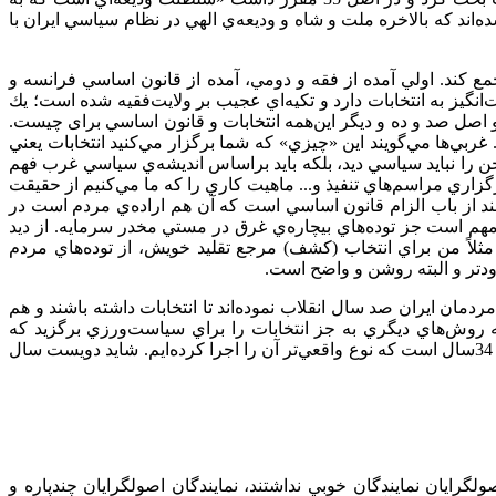
د كه بالاخره ملت و شاه و وديعه‌ي الهي در نظام سياسي ايران با
مع كند. اولي آمده از فقه و دومي، آمده از قانون اساسي فرانسه و
گيز به انتخابات دارد و تكيه‌اي عجيب بر ولايت‌فقيه شده است؛ يك
 اصل صد و ده و ديگر اين‌همه انتخابات و قانون اساسي برای چيست.
ربي‌ها مي‌گويند اين «چيزي» كه شما برگزار مي‌كنيد انتخابات يعني
خن را نبايد سياسي ديد، بلكه بايد براساس انديشه‌ي سياسي غرب فهم
زاري‌ مراسم‌هاي تنفيذ و... ماهيت كاري را كه ما مي‌كنيم از حقيقت
ي‌كنند از باب الزام قانون اساسي است كه آن هم اراده‌ي مردم است در
 مهم است جز توده‌هاي بيچاره‌ي غرق در مستي مخدر سرمايه. از ديد
 مثلاً من براي انتخاب (كشف) مرجع تقليد خويش، از توده‌هاي مردم
دتر و البته روشن و واضح است.
دمان ايران صد سال انقلاب نموده‌اند تا انتخابات داشته باشند و هم
 كه روش‌هاي ديگري به جز انتخابات را براي سياست‌ورزي برگزيد كه
كم‌هزينه‌تر و پرفايده‌تر باشد. ما هزاران سال زندگي كرده‌ايم و انتخابات نداشته‌ايم و كم‌تر از صدسال است كه با اين واژه آشنا شده‌ايم و تنها 34سال است كه نوع واقعي‌تر آن را اجرا كرده‌ايم. شايد دويست سال
 حاكم بود. اصولگرايان نمايندگان خوبي نداشتند، نمايندگان اصولگرايان چندپاره و