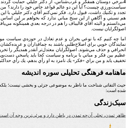
4.
برخي دوستان همفكر و غرب‌شناس، از دكتر جليلي حمايت كردند و
سياست‌ورزي چيست؟ آيا اين دو عالم قواعد خاص خود را دارند؟ من به
تجدد و تكنيك داشت، قبول دارد. فكر نمي‌كنم آقاي دكتر جليلي با اين 
هم نسبتي و آگاهي از اين سنخ مباني ندارد كه بخواهم بر اين اساس به
مي‌دانستم و البته آقاي قاليباف را هم در درجه بعدي همينگونه مي‌يا
اصولگرايان نيست.
اما چه كنيم كه با نوعي بحران و عدم تعادل در حوزه‌ي سياست مواج
نمايندگان خوبي براي اصلاح‌طلبي باشند به چماقداران و عربده‌كشان 
انحرافي و حذف مي‌شوند. اصولگرايان معتدل‌تر آنقدر همديگر را تخري
عظيم بين فكر و مباني با برنامه و سياست كجا بايد پاسخي دست‌وپا كر
تخفيف يابد و من براي «فكر» يك نامزد به او رأي بدهم، يك رأي حدا
ماهنامه فرهنگی تحلیلی سوره اندیشه
حیث التفاتی شناخت ما ناظر به موضوعی جزئی و بخشی نیست؛ بلکه ن
شده است:
سبک‌زندگی
ظاهر تمدن، تجلی آن‌چه تمدن در باطن دارد و مرئی‌ترین وجه آن است