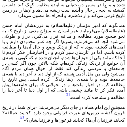
شده و ما را در مسیر دست‌یابی به آینده مطلوب کمک کند. دانستن
گذشته به آنچه در حال و آینده است ریشه می‌دهد و آن‌ها را در زمین
تاریخ غرس می‌کند و از تلاطم‌ها و انحراف‌ها مصون می‌دارد.
همانگونه که امیر مؤمنان (علیه‌السلام) به فرزندشان امام حسن
(علیه‌السلام) می‌فرمایند عمر انسان به میزان مدتی از تاریخ که به
نحو صحیح مورد مطالعه و مداقه قرار می‌گیرد، دراز و طولانی
می‌شود. آنجا که می‌فرماید: پسرم! اگر چه عمر محدودی دارم و با
امت‌های گذشته نبوده‌ام که از نزدیک وضع و حال آن‌ها را مطالعه
کرده باشم، اما در آثارشان سیر کردم و در اخبارشان فکر کردم تا
آنجا که مانند یکی از خود آن‌ها شدم، آنچنان شده‌ام که گویی با همه‌ی
آن جوامع از نزدیک زندگی کرده‌ام. بلکه بالاتر، چون اگر کسی در
جامعه‌ای با مردمی زندگی کند فقط از احوال همان مردم آگاه
می‌شود ولی من مثل آدمی هستم که از اول دنیا تا آخر دنیا با همه‌ی
جامعه‌ها بوده و با همه‌ی آن‌ها زندگی کرده است، پس تاریخ را
مطالعه کن، در اخبار ملت‌ها و در تحولاتی که برای جامعه‌ها پیش
آمده فکر کن تا مانند چشمی باشی که از اول دنیا تا آخر دنیا را
[1]
مطالعه و مشاهده کرده است.
همچنین این امام همام در جای دیگر می‌فرمایند: «برای شما در تاریخ
قرون گذشته درس‌های عبرت فراوانی وجود دارد. کجایند عمالقه؟
[2]
کجایند فرزندان آن‌ها؟ کجایند فرعون‌ها و فرزندانشان؟»
.