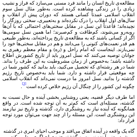
مطالعه‌ی تاریخ انسان را مانند فرد مسنی می‌سازد که فراز و نشیب
زیادی را در زندگی مشاهده کرده است. به‌طور مثال نسل‌ سوم
انقلاب اسلامی عمدتاً کسانی هستند که دوران پیش از انقلاب و
سال‌های اول انقلاب را درک نکرده‌اند و به‌تعبیری، سختی روزگار را
نچیده‌اند؛ قاعدتاً این نسل در مقابل سختی‌های احتمالی که با آن‌ها
روبه‌رو می‌شوند، کم‌طاقت و کم‌صبرند؛ اما همین نسل ‌سومی‌ها
اگر از کسانی باشند که به مطالعه‌ی تاریخ پرداخته‌اند، به‌طور طبیعی
هم قدر نعمت‌های کنونی را می‌دانند و هم در مقابل سختی‌ها خود را
نمی‌بازند. اینجاست که امام راحل و (ره) و مقام معظم رهبری به
جوانان توصیه می‌کنند که نسل امروز باید از تاریخ کشورش اطلاع
داشته باشد؛ به‌خصوص از زمان مشروطیت به این طرف را بداند.
شما در هر رشته‌ای که تحصیل می‌کنید، باید بدانید که کشور شما در
چه موقعیتی قرار داشته و دارد. شما باید به‌خصوص تاریخ رژیم
گذشته را بدانید. نسل امروز ما درست نمی‌داند که انقلاب اسلامی
[3]
چگونه این کشور را از چنگال آن رژیم خلاص کرده است
.
اما طرف دیگر قضیه، یعنی روشنایی بخشی آینده و حال نسبت به
گذشته، مسئله‌ای است که کم‌تر به آن توجه شده است. در واقع
همانگونه که آینده نیاز به روشنگری دارد، گذشته و تاریخ نیز نیازمند
این روشنگری است. این مسئله را از چند جهت می‌توان مورد توجه
قرار داد:
گاه یک واقعه در آینده اتفاق می‌افتد و موجب احیای امری در گذشته
می‌شود، یعنی آینده نسبت به گذشته جنبه‌ی احیاگری پیدا می‌کند.