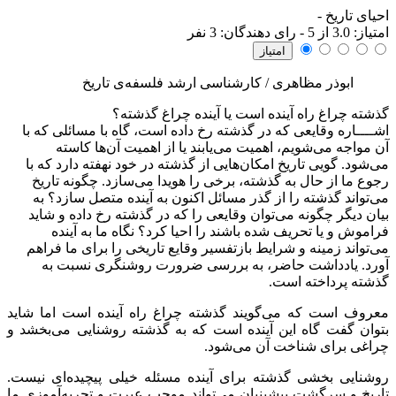
احیای تاریخ
-
امتياز:
3.0
از 5 - رای دهندگان:
3
نفر
ابوذر مظاهری / کارشناسی ارشد فلسفه‌ی تاریخ
گذشته چراغ راه آینده است یا آینده چراغ گذشته؟
اشــــاره
وقایعی که در گذشته رخ داده است،‌ گاه با مسائلی که با
آن مواجه می‌شویم، اهمیت می‌یابند یا از اهمیت آن‌ها کاسته
می‌شود. گویی تاریخ امکان‌هایی از گذشته در خود نهفته دارد که با
رجوع ما از حال به گذشته، برخی را هویدا می‌سازد. چگونه تاریخ
می‌تواند گذشته را از گذر مسائل اکنون به آینده متصل سازد؟ به
بیان دیگر چگونه می‌توان وقایعی را که در گذشته رخ داده و شاید
فراموش و یا تحریف شده باشند را احیا کرد؟ نگاه ما به آینده
می‌تواند زمینه و شرایط بازتفسیر وقایع تاریخی را برای ما فراهم
آورد. یادداشت حاضر، به بررسی ضرورت روشنگری نسبت به
گذشته پرداخته است.
معروف است که می‌گویند گذشته چراغ راه آینده است اما شاید
بتوان گفت گاه این آینده است که به گذشته روشنایی می‌بخشد و
چراغی برای شناخت آن می‌شود.
روشنایی بخشی گذشته برای آینده مسئله خیلی پیچیده‌ای نیست.
تاریخ و سرگشت پیشینیان می‌تواند موجب عبرت و تجربه‌آموزی ما