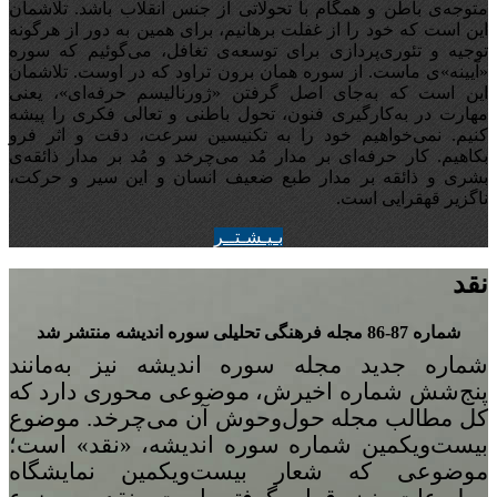
متوجه‌ی باطن و همگام با تحولاتی از جنس انقلاب باشد. تلاشمان
این است که خود را از غفلت برهانیم، برای همین به دور از هرگونه
توجیه‌ و تئوری‌پردازی برای توسعه‌ی تغافل،‌ می‌گوئیم که سوره
«آیینه‌»ی ماست. از سوره همان برون تراود که در اوست. تلاشمان
این است که به‌جای اصل گرفتن «ژورنالیسم حرفه‌ای»، یعنی
مهارت در به‌کارگیری فنون، تحول باطنی و تعالی فکری را پیشه
کنیم. نمی‌خواهیم خود را به تکنیسین سرعت، دقت و اثر فرو
بکاهیم. کار حرفه‌ای بر مدار مُد می‌چرخد و مُد بر مدار ذائقه‌ی
بشری و ذائقه بر مدار طبع ضعیف انسان و این سیر و حرکت،
ناگزیر قهقرایی است.
بـيـشـتــر
نقد
شماره 87-86 مجله‌ فرهنگی تحلیلی سوره‌ اندیشه منتشر شد
شماره‌ جدید مجله سوره اندیشه نیز به‌مانند
پنج
شش شماره‌ اخیرش، موضوعی محوری دارد که
کل مطالب مجله حول‌وحوش آن می‌چرخد. موضوع
بیست‌ویکمین شماره‌ سوره‌ اندیشه، «نقد» است؛
موضوعی که شعار بیست‌ویکمین نمایشگاه