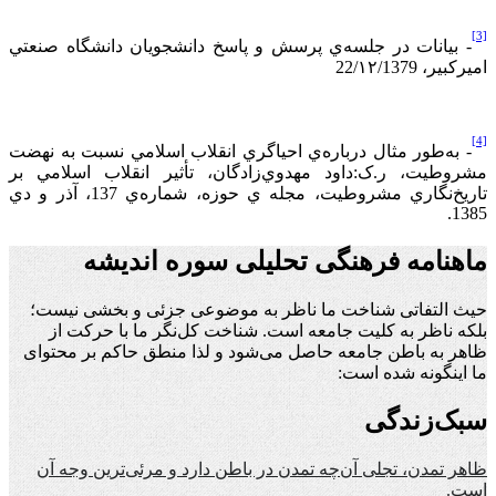
[3]
- بيانات در جلسه
ي پرسش و پاسخ دانشجويان دانشگاه صنعتي
اميركبير، 22/۱۲/1379
[4]
- به
طور مثال درباره
ي احياگري انقلاب اسلامي نسبت به نهضت
مشروطيت، ر.ک:
داود مهدوي
زادگان، تأثير انقلاب اسلامي بر
تاريخ
نگاري مشروطيت، مجله ي حوزه، شماره
ي 137، آذر و دي
1385.
ماهنامه فرهنگی تحلیلی سوره اندیشه
حیث التفاتی شناخت ما ناظر به موضوعی جزئی و بخشی نیست؛
بلکه ناظر به کلیت جامعه است. شناخت کل‌نگر ما با حرکت از
ظاهر به باطن جامعه حاصل می‌شود و لذا منطق حاکم بر محتوای
ما اینگونه شده است:
سبک‌زندگی
ظاهر تمدن، تجلی آن‌چه تمدن در باطن دارد و مرئی‌ترین وجه آن
است.