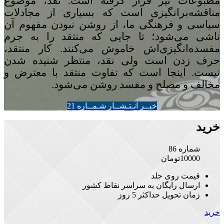
مطبوعات نیز قرار گرفته است. نقد، موضوع
مناقشه‌برانگیزی است که بسیاری از مجادلات
سیاسی و فرهنگی ما، از روشن نبودن مفهوم آن
ناشی می‌شود؛ تا جایی که منتقد را به جرم
مفسده‌انگیزی‌اش خاموش می‌کنند. کار منتقد،
حرف زدن است ولی نقد، منتظر شنیده شدن
نیست. اینجا است که تفاوت منتقد با معترض و
مخالف و مصلح و مفسد روشن می‌شود.
خبــر انـتـشــار شـمــاره 21
خرید
شماره 86
10000
تومان
قیمت روی جلد
ارسال رایگان به سراسر نقاط کشور
زمان تحویل حداکثر 5 روز
خرید