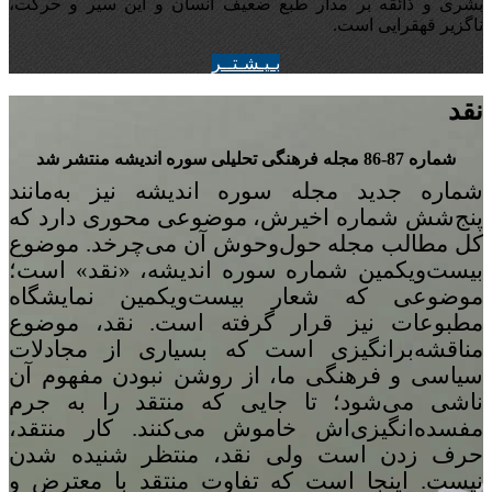
بشری و ذائقه بر مدار طبع ضعیف انسان و این سیر و حرکت،
ناگزیر قهقرایی است.
بـيـشـتــر
نقد
شماره 87-86 مجله‌ فرهنگی تحلیلی سوره‌ اندیشه منتشر شد
شماره‌ جدید مجله سوره اندیشه نیز به‌مانند
پنج
شش شماره‌ اخیرش، موضوعی محوری دارد که
کل مطالب مجله حول‌وحوش آن می‌چرخد. موضوع
بیست‌ویکمین شماره‌ سوره‌ اندیشه، «نقد» است؛
موضوعی که شعار بیست‌ویکمین نمایشگاه
مطبوعات نیز قرار گرفته است. نقد، موضوع
مناقشه‌برانگیزی است که بسیاری از مجادلات
سیاسی و فرهنگی ما، از روشن نبودن مفهوم آن
ناشی می‌شود؛ تا جایی که منتقد را به جرم
مفسده‌انگیزی‌اش خاموش می‌کنند. کار منتقد،
حرف زدن است ولی نقد، منتظر شنیده شدن
نیست. اینجا است که تفاوت منتقد با معترض و