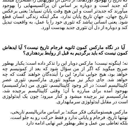
که جدید است و دوباره بر اساس آن پراکسیس‏هایی را به‏وجود
می‏آورند که جدیدتر است و این هیچ وقت پایان نمی‏یابد؛ یعنی برعکس
تاریخِ جهان،‌ جهانِ تاریخ پایان ندارد، مگر اینکه زندگی انسان قطع
شود. یعنی انسانی نباشد که تئوری خود را با عمل، به واقعیت تبدیل
کند و دوباره از دل آن تئوری جدید به‏دست آورد.
آیا در نگاه مارکس کمون ثانویه فرجام تاریخ نیست؟ آیا ایده‏اش
کمون نیست که باید برگردیم به قبل از روابط برده‏داری؟
نه؛ این‏گونه نیست! مارکس دوبار این را تذکر داده است: یک‏بار به‏طور
صریح می‏گوید که اگر از من سؤال شود که بعد از کمونیسم چه
خواهد بود، ‌هیج جوابی ندارم؛ ‌این را آینده‌گان خواهند گفت که چه
خواهد شد. جای دیگر نیز می‏گوید تئوری مارکسیم، تئوری عصر
کاپیتالیسم است؛ در اثر وجود کاپیتالیسم، تئوری من (مارکسیسم)
به‏وجود آمده برای مبارزه با آن؛ وقتی کاپیتالیسم برچیده شد،
مارکسیسم نیز برچیده می‏شود و کنار می‏رود؛ چون یک ایدئولوژی
است در مقابل ایدئولوژی سرمایه‏داری.
مارکس هیستوماتیکی فکر می‏کند؛ بر اساس ماتریالیسم تاریخی،
نه‏تنها تاریخ، فرجام و پایانی ندارد و فقط حرکت رو به جلو است،
بلکه تعاطی بین عمل و نظر به‏طور غیرِ نهایی ادامه دارد