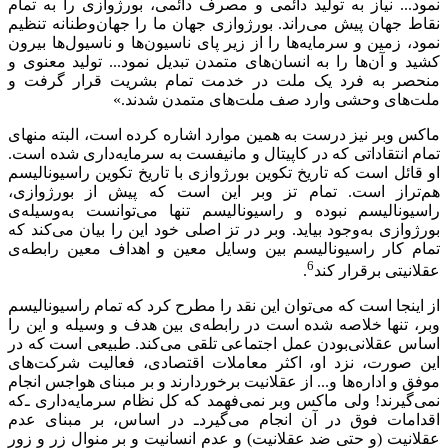
نمود... نیاز به تولید دائمی و مصرف دائمی، بورژوازی را به تمام
نقاط جهان پیش می‌راند. بورژوازی جهان ما را جهان‌وطنانه تنظیم
نمود، زمین و سرمایه‌ها را از زیر پای ناسیون‌ها و ناسیول‌ها بیرون
کشید و آن‌ها را به انسان‌های متمدن تبدیل نمود... تولید معنوی و
منحصر به فرد یک ملت در خدمت تمام بشریت قرار گرفت و
ملت‌های وحشی وارد صف ملت‌های متمدن شدند.»
ماکس وبر نیز درست به همین موارد اشاره کرده است، البته منهای
تمام انتقاداتی که در کاپیتال و مانیفست به سرمایه‌داری شده است.
او قائل است که تاریخ تکوین بورژوازی با تاریخ تکوین راسیونالیسم
هم‌تراز است. تمام تز وبر این است که پیش از بورژوازی،
راسیونالیسم نبوده و راسیونالیسم تنها می‌توانست به‌وسیله‌ی
بورژوازی به‌وجود بیاید. وبر در تز اصلی خود این را بیان می‌کند که
تمام کار راسیونالیسم بین وسایل معین و اهداف معین رابطه‌ی
6
عقلانیتی برقرار کند
.
از اینجا است که می‌توان این نقد را مطرح کرد که تمام راسیونالیسم
وبر، تنها خلاصه شده است در رابطه‌ی بین هدف و وسیله و این را
اساس عقلانی‌بودن عمل اجتماعی تلقی می‌کند. طبیعی است که در
این صورت، نزد او، اکثر معاملات اقتصادی، فعالیت شرکت‌های
موفق و اداره‌ها و... از عقلانیت برخوردارند و بر مبنای هواجس انجام
نمی‌گیرند! ولی ماکس وبر نمی‌فهمد که کل نظام سرمایه‌داری ـ‌که
اقدامات فوق در آن انجام می‌گیرد‌ـ در اساس، بر مبنای عدم
عقلانیت (و حتی ضد عقلانیت) و عدم انسانیت و بر منوال زر و زور