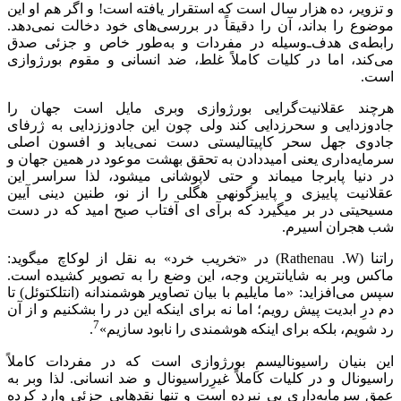
و تزویر، ده هزار سال است که استقرار یافته است! و اگر هم او این
موضوع را بداند، آن را دقیقاً در بررسی‌های خود دخالت نمی‌دهد.
رابطه‌ی هدف‌ـ‌وسیله در مفردات و به‌طور خاص و جزئی صدق
می‌کند، اما در کلیات کاملاً غلط، ضد انسانی و مقوم بورژوازی
است.
هرچند عقلانیت‌گرایی بورژوازی وبری مایل است جهان را
جادوزدایی و سحرزدایی کند ولی چون این جادوززدایی به ژرفای
جادوی جهل سحر کاپیتالیستی دست نمی‌یابد و افسون اصلی
سرمایه‌داری یعنی امیددادن به تحقق بهشت موعود در همین جهان و
در دنیا پابرجا می‏ماند و حتی لاپوشانی می‏شود، لذا سراسر این
عقلانیت پاییزی و پاییزگونه‏ی هگلی را از نو، طنین دینی آیین
مسیحیتی در بر می‏گیرد که برآی ای آفتاب صبح امید که در دست
شب هجران اسیرم.
راتنا (
W
.
Rathenau
) در «تخریب خرد» به نقل از لوکاچ می‏گوید:
ماکس وبر به شایان‏ترین وجه، این وضع را به تصویر کشیده است.
سپس می‌افزاید: «ما مایلیم با بیان تصاویر هوشمندانه (انتلکتوئل) تا
دم درِ ابدیت پیش رویم؛ اما نه برای اینکه این در را بشکنیم و از آن
7
رد شویم، بلکه برای اینکه هوشمندی را نابود سازیم»
.
این بنیان راسیونالیسمِ بورژوازی است که در مفردات کاملاً
راسیونال و در کلیات کاملاً غیرِراسیونال و ضد انسانی. لذا وبر به
عمق سرمایه‌داری پی نبرده است و تنها نقدهایی جزئی وارد کرده