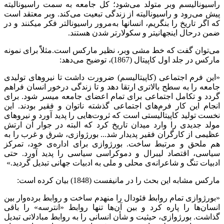
راسیونالیسم وبر متولد می‌شود؛ کل جامعه به سمت راسیونالیته
پیش می‌رود و راسیونالیته از زندگی تبعیت می‌کند. وبر معتقد است
که اگر تاریخ را بنگریم، انسان‏ها به‌مرور راسیونال‏تر فکر می‏کنند و در
ضمن درحال این‏جهانی‏تر و سکولارتر شدن هستند.
می‌توان گفت که خط مشی وبر، نظیر مارکس است.مثلاًً برای نمونه
مارکس در جلد اول کاپیتال (1867)، توضیح می‌دهد:
«این فرم اجتماعی (کاپیتالیسم) ضرورت داشت تا نیروهای تولیدی
جامعه را به سطح بالاتری ارتقا دهد و تا زندگی درخور انسان فراهم
گردد و تکامل اجتماعی برای تمام اعضای جامعه میسر شود. برای
انجام این کار فرم‌های اجتماعی گذشته ناتوان و فقیر بودند. این
نخست تولید کاپیتالیستی است که ثروت‌هایی را پدید آورد و نیروهای
مولد جدیدی را وارد میدان تاریخ کرد که البته در جوار آن ارتش
عظیمی از کارگران فقیر پدیدار شد... بورژوازی، شرق و غرب را به
هم ملحق و مرتبط ساخت. بورژوازی برای اداره‌ی خود، تمرکز
سیاسی، اقتصاد لیبرال و دموکراسی سیاسی را پدید آورد. حتی
ادبیات تنگ و شاعرانه‌ی محلی و ملی به ادبیات جهانی تبدیل گردید.»
مارکس مشابه این بحث را در مانیفست (1848) بیان کرده است:
«بورژوازی تمام روابط فئودال را منهدم ساخت و روابط برده‌وار بین
انسان‌ها را پاره کرد و بین آن‌ها تنها روابط «انترسه» را باقی
گذاشت. بورژوازی، حیثیت و شأن انسانی را به روابط مبادلاتی تبدیل