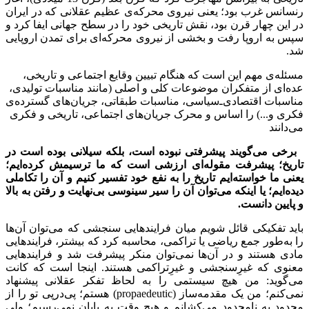
رنسانس غرب بود؛ یعنی نیروی محرکه‌ی عظیم عقلانی که در ایران
در این چهار قرن بود، نقش تاریخی خود را در سطح جهانی ایفا کرد و
سپس به اروپا رفت و بخشی از نیروی محرکه‌ای برای تمدن اروپایی
شد.
مسئله‌ی مهم این است که هنگام تبیین وقایع اجتماعی و تاریخی،
عده‌ای از متفکران موضوعات کلی و اصلی (مانند مناسبات تولیدی،
مناسبات اقتصادی‌ـ‌سیاسی، مناسبات طبقاتی، جریان‌های گسترده‌ی
فکری و...) را اساس و محرک جریان‌های اجتماعی، تاریخی و فکری
می‌دانند
برخی می‌گویند پیشرفتی نبوده است، بلکه سیلانی بوده است در
تاریخ؛ پیشرفت مقوله‌ای ارزشی است که ما ترسیمش کرده‌ایم؛
یعنی ما خواسته‌ایم تاریخ را به نفع خود تفسیر کنیم و آن را تکاملی
دیده‌ایم؛ یا اینکه می‌توان آن را سیر سینوسی بی‌نهایت و رفتن به بالا
و پایین دانست.
باید تفکیکی قائل شویم میان فرایندهایی سنجشی که می‌توان آن‌ها
را به‌طور جمع ریاضی یا تراکمی، محاسبه کرد که بیشتر، فرایندهایی
مادی هستند و در آن‌ها نمی‌توان منکر پیشرفت شد و فرایندهایی
معنوی که غیرِسنجشی و غیرِتراکمی هستند. اینجا است که کانت
می‌گوید: من هیچ سیستمی را به لحاظ تفکر عقلانی پیشنهاد
نمی‌کنم؛ من یک مقدمه‌ساز (
propaedeutic
) هستم؛ پی‌درپی تو را از
محدود به نامحدود می‌کشانم و هیچ وقت به پایان نمی‌رسیم؛ ولی