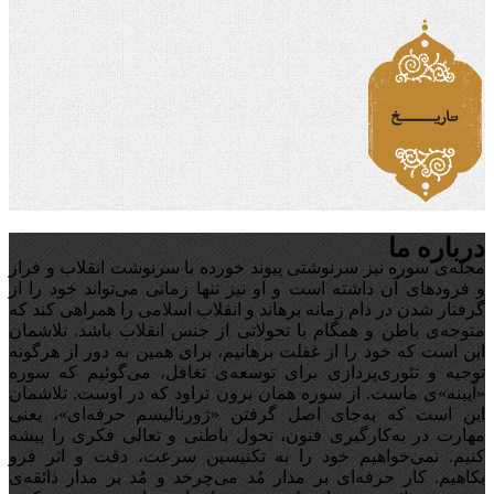
درباره ما
مجله‌ی سوره نیز سرنوشتی پیوند خورده با سرنوشت انقلاب و فراز
و فرودهای آن داشته است و او نیز تنها زمانی می‌تواند خود را از
گرفتار شدن در دام زمانه برهاند و انقلاب اسلامی را همراهی کند که
متوجه‌ی باطن و همگام با تحولاتی از جنس انقلاب باشد. تلاشمان
این است که خود را از غفلت برهانیم، برای همین به دور از هرگونه
توجیه‌ و تئوری‌پردازی برای توسعه‌ی تغافل،‌ می‌گوئیم که سوره
«آیینه‌»ی ماست. از سوره همان برون تراود که در اوست. تلاشمان
این است که به‌جای اصل گرفتن «ژورنالیسم حرفه‌ای»، یعنی
مهارت در به‌کارگیری فنون، تحول باطنی و تعالی فکری را پیشه
کنیم. نمی‌خواهیم خود را به تکنیسین سرعت، دقت و اثر فرو
بکاهیم. کار حرفه‌ای بر مدار مُد می‌چرخد و مُد بر مدار ذائقه‌ی