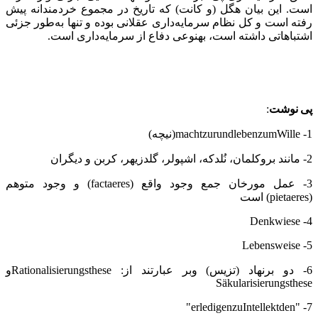
است. این بیان هگل (و کانت) که تاریخ در مجموع خردمندانه پیش
رفته است و کل نظام سرمایه‌داری عقلانی بوده و تنها به‌طور جزئی
اشتباهاتی داشته است، به‏نوعی دفاع از سرمایه‌داری است.
پی
نوشت
:
1-
Wille
zum
leben
und
zur
macht
(نیچه)
2- مانند بروکلمان، نُلدکه، اشپولر، گلدزیهر، کربن و دیگران
3- عمل مورخان جمع وجود واقع (
res
factae
) و وجود متوهم
(
res
pietae
) است
Denkwiese
4-
Lebensweise
5-
6- دو برنهاد (تزیس) وبر عبارتند از:
Rationalisierungsthese
و
Säkularisierungsthese
"
erledigen
zu
Intellekt
den
7- "