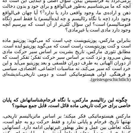
برمی‌گردد به فرانسیس بیکن. سؤال اصلی و ابتدایی این است که
آنچه که ما می‌شناسیم به‌طور فی‌الواقع و برای خود و بدون دخالت
3
ذهن و اراده‌ی ما، وجود واقعی دارد یا ندارد
؟ آیا چهان فی‌الواقع
وجود دارد (چه با نگاه رئالیسم و چه ایده‌آلیسم) یا فقط اسم (نگاه
فنومنالیسم) است؟ این سؤال کلی‌تر از آن است که بپرسیم آنچه
وجود دارد مادی است یا غیرِمادی؟
بنابراین مارکس، پوزیتیویست چپ است که می‌گوید: پوزیتیو ماده
است و کنت پوزیتویست راست است که می‌گوید پوزیتیو ایده است.
مطابق تئوری مارکس، تاریخ بشریت بر اساس سیر حرکت مادی
پیش می‌رود و نزد کنت بر اساس سیر حرکت تفکر؛ تفکر است که
از دوران الهیاتی به طرف دوران فلسفی و بعد پوزیتیو می‌آید و این
خرد است که سیر می‌کند، نه مناسبات اجتماعی، اقتصادی، سیاسی
و فرهنگی. اولی هیستوماتیکی است و دومی تاریخی‌ـ‌اندیشه‌ای
).
geistesgeschichtlich
(
چگونه این رئالیسم مارکس، با نگاه فرجام‌شناسانه‏اش که پایان
خاصی برای حرکت تاریخی ماده قائل است، قابل جمع می‏شود؟
مارکس هیستوماتیکی فکر می‏کند؛ بر اساس ماتریالیسم تاریخی،
نه‏تنها تاریخ، فرجام و پایانی ندارد و فقط حرکت رو به جلو است،
بلکه تعاطی بین عمل و نظر به‏طور غیرِنهایی ادامه دارد. انسان‏هایی
که تاریخ را به‏وجود آورده‏اند، از داخل آن تئوری‏هایی را استخراج می‏کنند