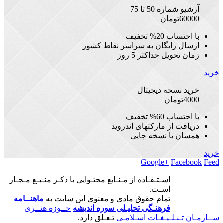
آرشیو شماره 50 تا 75
60000
تومان
با احتساب 20% تخفیف
ارسال رایگان به سراسر نقاط کشور
زمان تحویل حداکثر 5 روز
خرید
خرید نسخه دیجیتال
4000
تومان
با احتساب 60% تخفیف
دریافت از مارکتهای اندروید
همسان با نسخه چاپی
خرید
Google+
Facebook
Feed
اسـتـفـاده از مـنـابع محتـوایی با ذکـر منـبـع مـجـاز
اسـت.
تمام حقوق مادی و معنوی این سایت به
ماهنــامه
فرهنـگی تحلیـلی سوره اندیشه
حــوزه هنــری
ســازمـان تـبـلـیـغـات اسـلامـی
تـعـلق دارد.