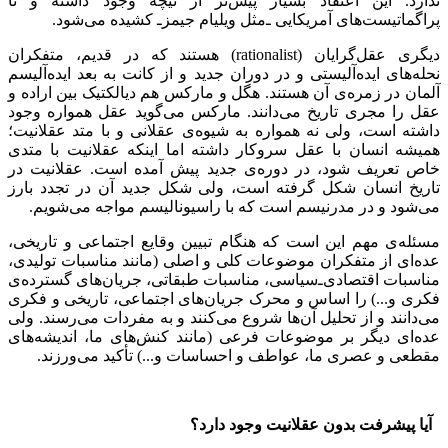
ندارد. این اعتقاد بسیار پیش‌تر از نیچه وجود داشته و تا
پراگماتیست‌های آمریکایی ‌ـ‌مثل ویلیام جیمز‌ـ‌ کشیده می‌شود.
دیگری عقل‌گرایان (
rationalist
) هستند که در قدیم، متفکران
نحله‌های ایده‌آلیستی و در دوران جدید و از کانت به بعد ایده‌آلیسم
آلمان در زمره‌ی آن هستند. هگل و مارکس هم دیالکتیک بین اراده و
عقل را مجری تاریخ می‌دانند. مارکس می‌گوید عقل همواره وجود
داشته است، ولی نه همواره به شیوه‌ی عقلانی و با متد عقلانیت؛
همیشه انسان با عقل سروکار داشته اما اینکه عقلانیت با متدی
خاص تعریف شود، در دوره‌ی جدید پیش آمده است. عقلانیت در
تاریخ انسان شکل گرفته است، ولی شکل جدید آن در تجدد بارز
می‌شود و در مدرنیسم است که با راسیونالیسم مواجه می‌شویم.
مسئله‌ی مهم این است که هنگام تبیین وقایع اجتماعی و تاریخی،
عده‌ای از متفکران موضوعات کلی و اصلی (مانند مناسبات تولیدی،
مناسبات اقتصادی‌ـ‌سیاسی، مناسبات طبقاتی، جریان‌های گسترده‌ی
فکری و...) را اساس و محرک جریان‌های اجتماعی، تاریخی و فکری
می‌دانند و از تحلیل آن‌ها شروع می‌کنند و به مفردات می‌رسند. ولی
عده‌ای دیگر بر موضوعات فرعی (مانند کنش‌های ما، اندیشه‌های
مقطعی و عصری ما، عواطف و احساسات و...) تأکید می‌ورزند.
آیا پیشرفت بدون عقلانیت وجود دارد؟