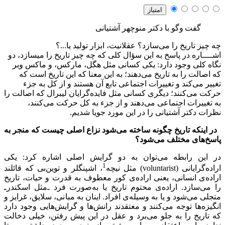
گفت وگو با دکتر منوچهر آشتیانی
چه چیز تاریخ را می‌سازد؟ عقلانیت، ابزار تولید یا...؟
اشــــاره
در پاسخ به این سؤال کلی که چه چیز تاریخ را می‏سازد، دو
نگاه کلی وجود دارد: یکی کسانی مثل هگل، مارکس، و ماکس وبر
که اصالت را به تاریخ می‌دهند؛ به این معنا که این تاریخ است که
تغییر می‌کند و تغییرات اجتماعی تابع آن هستند و از کل به جزء
حرکت می‌کنند؛ دیگری کسانی مثل فایده‌گرایان لیبرال که اصالت را
به تغییرات اجتماعی می‌دهند و از جزء به کل حرکت می‌کنند،
نظرات دکتر آشتیانی را در این مورد جویا شدیم.
در اینکه تاریخ چگونه ساخته می‌شود نزاع اصلی چیست که منجر به
پاسخ‌های مختلف می‌شود؟
در این رابطه می‌توان به دو گرایش اصلی اشاره کرد: یکی
1
اراده‌گرایانی (
voluntarist
) مثل نیچه
، اشپنگلر و توین‌بی که قائلند
اراده‌ی انسانی، یعنی اراده‌ی کور معطوف به قدرت و حیات، تاریخ
را می‌سازد. اراده‌ی محتوم تاریخ یا به‌صورت فرد ‌ـ‌مثل اسکندر‌ـ‌
متجلی می‌شود و یا به وسیله‌ی افراد. اینان به مبانی، سلایق، غرایز و
انگیزه‌ها توجه می‌کنند و معتقدند رانش‌ها و گرایش‌هایی وجود دارد
که تاریخ را به جلو می‌برد و عقل در این پیش رفتن، خیلی دخالت