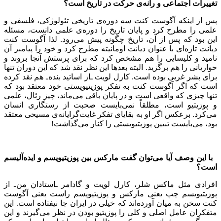
تغییرات اجتماعی و رانه‌ی حرکت در تاریخ است؟
پس از اینکه آگوست کنت سه دوره‌ی تاریخی تئولوژکی، فلسفی و
علمی را مطرح کرد و پایان تاریخ را دوره‌ی علمی دانست، مسئله
این بود که پس از آن، تاریخ چگونه پیش می‌رود. لذا آگوست کنت
دیانت تازه‌ای با عنوان دیانت اومانیته مطرح کرد و خود را پیامبر آن
نامید و کلیسایی را هم مشخص کرد که برای پرستش آنجا بروند و
حواریانی را هم برگزید. البته بعدها این نظر نقد شد که این دوران تنها
برای بشر غربی بوده است. کارل لویت ـ‌از اساتید بنده‌ـ هم نقد کرده
است که اگر آگوست کنت به تفکر پوزیتیویستی خود معتقد بود که
تنها چیزی که واقعی است و در پایان باقی می‌ماند، چیز رئال، علمی
و پوزیتیو است، مطلقاً نمی‌بایست صحبت از رستگاری انسان
می‌کرد. برعکس اگر او به بقایای تفکر غایت‌گرایانه‌ی مسیحی معتقد
بود، می‌بایست تبیین پوزیتیویستی را کنار می‌گذاشت!
با این وصف آیا می‌توان گفت مارکس بین پوزیتیویسم و ایده‌آلیسم
است؟
افرادی مثل ماکس شلر، کارل لویت و گادامر ـ‌استادان من‌ـ از
پوزیتیویسم چپ یعنی مارکس و پوزیتیویسم راست یعنی آگوست
کنت سخن به میان آورده‌اند که خیلی در ایران جا نیفتاده است. این
متفکران عامل اصلی و کلی را پوزیتیو بودن در نظر می‌گیرند و این