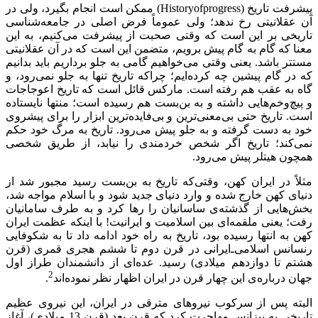
پیشرفت تاریخ (
progress
of
History
) ممکن است انجام بگیرد، ولی در
آن عقلانیتی رخ ندهد؛ ولی عموماً فرض اصلی در جامعه‌شناسی
تاریخی بر این است که وقتی صحبت از پیشرفت می‌کنیم، به این
معنا که گام به گام پیش برویم، متضمن این است که در آن عقلانیتی
مستتر باشد. یعنی وقتی می‌خواهیم گامی به جلو برداریم باید بدانیم
که در گام پیشین چه کرده‌ایم؛ چراکه تاریخ تنها به جلو نمی‌رود، و
گاه به عقب هم رفته است. مارکس قائل است که تاریخ اعوجاجات
و پیچ‌وخم‌هایی داشته و به بن‌بست هم رسیده است؛ منتها نایستاده
است. تاریخ حتی بی‌معنی‌ترین و بی‌فایده‌ترین ابزار را برای پیشروی
خود به دست گرفته و به جلو پیش می‌رود. تاریخ به مرگ خود حکم
نمی‌کند؛ تاریخ اگر شخص خردمندی را نیابد، از طریق شخصی
همچون هیتلر پیش می‌رود.
مثلاً در ایران کهن، وقتی‌که تاریخ به بن‌بست رسید مجبور شد از
دنیای کهن خارج شده و وارد دنیای جدید شود و با اسلام مواجه شد،
بخش‌هایی از گذشته‌ی ساسانیان را رها کرد و به طرف سامانیان
رفت؛ یعنی ملقمه‌ای بین اسلامیت و ایرانیت! با اینکه عظمت ایران
کهن به انتها رسیده بود، تاریخ به راه خود ادامه داد تا به شکوفایی
رنسانس اسلامی‌ـ‌ایرانی در قرن دوم تا ششم هجری قمری (قرن
هشتم تا دوازدهم میلادی) رسید. عده‌ای از دانشمندان طراز اول
2
جهان درباره‌ی این چهار قرن در ایران اظهار نظر نموده‌اند
.
البته پس از سرکوب نیروهای مترقی در ایران، این نیروی عظیم
تاریخی به بیزانس مهاجرت کرد که قرن بعد (قرن 13 میلادی)، آغاز