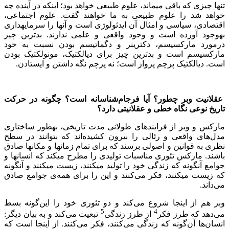
تنها چیزی که باقی می‏ماند، علوم طبیعی خواهد بود؛ اینکه در آینده چه
خواهد شد را علوم طبیعی به ما خواهند گفت. علوم اجتماعی،
اقتصادی، سیاسی و امثال آن ایدئولوژی است و آن‏ها را سرمایه‏داری
به‏وجود آورده است و وجود واقعی و علمی ندارند. بدترین چیز
درمورد مارکسیسم، دکترینر و دگماتیسم بودن نسبت به خود
مارکسیسم است و بدترین چیز برای دیالکتیک، مونولکتیک بودن
است. دیالکتیک پرچم پرواز است؛ نه پرچم نگه‏ داشتن و ایستادن.
عقلانیت وبر چطور؟ آیا فرجام‌شناسانه است؟ چگونه در حرکت
تاریخ نوعی نگاه خطی و عقلانیتی دارد؟
مارکس و وبر از فرایندهای طولانی ‏مدت تاریخی، به‏طور ساختاری
مدل‌های واقعی و رئالی را بیرون کشیده‌اند که بتوانند در سطح
نظری به قوانین و اصولی برسند که برای تمام زمان‏ها و مکان‏ها صادق
باشند. مارکس تئوری مناسبات تولیدی را مطرح می‏کند که انسان‏ها و
جوامع آنگونه که زندگی خود را تولید می‏کنند، زیست می‏کنند و آن‏گونه
که زیست می‏کنند، فکر می‌کنند و این را برای همه‌ی جوامع صادق
می‌داند.
وبر هم از اینجا شروع می‌کند و دو تئوری خود را این‌گونه بسط
5
4
می‌دهد که طرز فکر
از طرز زندگی
تبعیت می‌کند و به بیان دیگر:
انسان‌ها آن‌گونه که زندگی می‌کنند، فکر می‌کنند. از اینجا است که