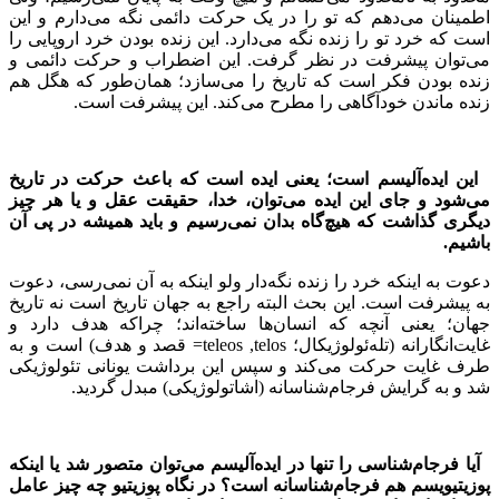
اطمینان می‌دهم که تو را در یک حرکت دائمی نگه می‌دارم و این
است که خرد تو را زنده نگه می‌دارد. این زنده بودن خرد اروپایی را
می‌توان پیشرفت در نظر گرفت. این اضطراب و حرکت دائمی و
زنده بودن فکر است که تاریخ را می‌سازد؛ همان‌طور که هگل هم
زنده ماندن خودآگاهی را مطرح می‌کند. این پیشرفت است.
این ایده‌آلیسم است؛ یعنی ایده است که باعث حرکت در تاریخ
می‌شود و جای این ایده می‌توان، خدا، حقیقت عقل و یا هر چیز
دیگری گذاشت که هیچ‌گاه بدان نمی‌رسیم و باید همیشه در پی آن
باشیم.
دعوت به اینکه خرد را زنده نگه‌دار ولو اینکه به آن نمی‌رسی، دعوت
به پیشرفت است. این بحث البته راجع به جهان تاریخ است نه تاریخ
جهان؛ یعنی آنچه که انسان‌ها ساخته‌اند؛ چراکه هدف دارد و
غایت‌انگارانه (تله‌ئولوژیکال؛
telos
,
teleos
= قصد و هدف) است و به
طرف غایت حرکت می‌کند و سپس این برداشت یونانی تئولوژیکی
شد و به گرایش فرجام‌شناسانه (اشاتولوژیکی) مبدل گردید.
آیا فرجام‌شناسی را تنها در ایده‌آلیسم می‌توان متصور شد یا اینکه
پوزیتیویسم هم فرجام‌شناسانه است؟ در نگاه پوزیتیو چه چیز عامل