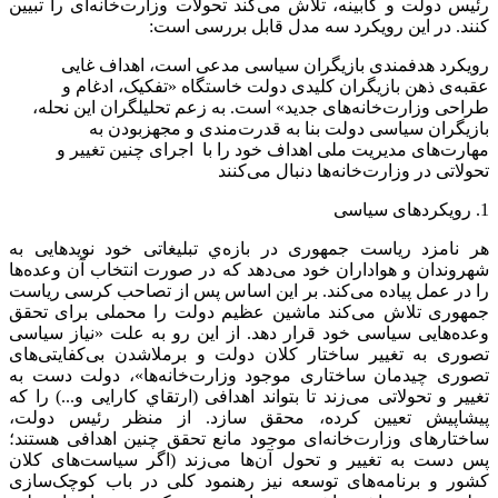
رئیس دولت و کابینه، تلاش می‌کند تحولات وزارت‌خانه‌ای را تبیین
کنند. در این رویکرد سه مدل قابل بررسی است:
رویکرد هدفمندی بازیگران سیاسی مدعی است، اهداف غایی
عقبه‌ی ذهن بازیگران کلیدی دولت خاستگاه «تفکیک، ادغام و
طراحی وزارت‌خانه‌های جدید» است. به زعم تحلیلگران این نحله،
بازیگران سیاسی دولت بنا به قدرت‌مندی و مجهزبودن به
مهارت‌های مدیریت ملی اهداف خود را با اجرای چنین تغییر و
تحولاتی در وزارت‌خانه‌ها دنبال می‌کنند
1. رویکردهای سیاسی
هر نامزد ریاست جمهوری در بازه‌ي تبلیغاتی خود نویدهایی به
شهروندان و هواداران خود می‌دهد که در صورت انتخاب آن وعده‌ها
را در عمل پياده می‌کند. بر این اساس پس از تصاحب کرسی ریاست
جمهوری تلاش می‌کند ماشین عظیم دولت را محملی برای تحقق
وعده‌هایی سیاسی خود قرار دهد. از این رو به علت «نیاز سیاسی
تصوری به تغییر ساختار کلان دولت و برملاشدن بی‌کفایتی‌های
تصوری چیدمان ساختاری موجود وزارت‌خانه‌ها»، دولت دست به
تغییر و تحولاتی می‌زند تا بتواند اهدافی (ارتقاي کارایی و...) را که
پيشاپيش تعیین کرده، محقق سازد. از منظر رئیس دولت،
ساختارهای وزارت‌خانه‌ای موجود مانع تحقق چنین اهدافی هستند؛
پس دست به تغییر و تحول آن‌ها می‌زند (اگر سیاست‌های کلان
کشور و برنامه‌های توسعه نیز رهنمود کلی در باب کوچک‌سازی