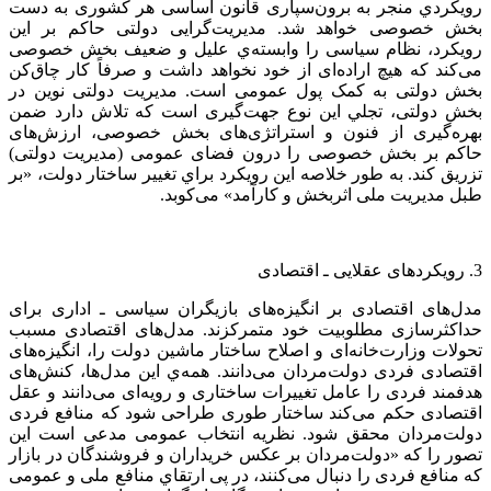
رویکردي منجر به برون‌سپاری قانون اساسی هر کشوری به دست
بخش خصوصی خواهد شد. مدیریت‌گرایی دولتی حاکم بر این
رویکرد، نظام سیاسی را وابسته‌ي علیل و ضعیف بخش خصوصی
می‌کند که هیچ اراده‌ای از خود نخواهد داشت و صرفاً کار چاق‌کن
بخش دولتی به کمک پول عمومی است. مدیریت دولتی نوین در
بخش دولتی، تجلي اين نوع جهت‌‌گیری است که تلاش دارد ضمن
بهره‌گیری از فنون و استراتژی‌های بخش خصوصی، ارزش‌های
حاکم بر بخش خصوصی را درون فضای عمومی (مدیریت دولتی)
تزریق کند. به طور خلاصه این رویکرد براي تغییر ساختار دولت، «بر
طبل مدیریت ملی اثر‌بخش و کارآمد» می‌کوبد.
3. رویکردهای عقلایی ـ اقتصادی
مدل‌های اقتصادی بر انگیزه‌های بازیگران سیاسی ـ اداری برای
حداکثرسازی مطلوبیت خود متمرکزند. مدل‌های اقتصادی مسبب
تحولات وزارت‌خانه‌ای و اصلاح ساختار ماشین دولت را، انگیزه‌های
اقتصادی فردی دولت‌مردان می‌دانند. همه‌ي این مدل‌ها، کنش‌های
هدفمند فردی را عامل تغییرات ساختاری و رویه‌ای می‌دانند و عقل
اقتصادی حکم می‌کند ساختار طوری طراحی شود که منافع فردی
دولت‌مردان محقق شود. نظریه انتخاب عمومی مدعی است این
تصور را که «دولت‌مردان بر عکس خریداران و فروشندگان در بازار
که منافع فردی را دنبال می‌کنند، در پی ارتقاي منافع ملی و عمومی