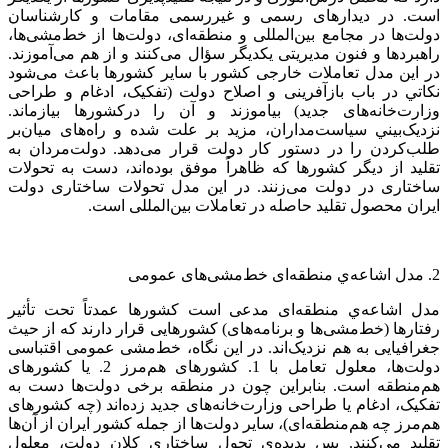
است. در دیدارهای رسمی و غیررسمی مقامات و کارشناسان
دولت‌ها در مجامع بین‌المللی و منطقه‌ای، دولت‌ها از خط‌مشی‌ها،
راهبردها و فنون مدیریتی یکديگر سؤال می‌کنند و از هم می‌آموزند.
در این مدل تعاملات خارجی کشور با سایر کشورها باعث می‌شود
نکاتي در باب بازآفرینی و اصلاح دولت (تفکیک، ادغام و طراحی
وزارت‌خانه‌های جدید) بیاموزند و آن را درکشورها بیازماند.
نزدیک‌بيني سیاست‌مداران، مزید بر علت شده و راه‌های ميان‌بر
طلب‌کردن را در دستور کار دولت قرار می‌دهد. دولت‌مردان به
تقلید از دیگر کشورها که ظاهراً موفق بوده‌اند، دست به تحولات
ساختاری در دولت می‌زنند. در این مدل تحولات ساختاری دولت
ایران محصول تقليد حاصله در تعاملات بین‌المللی است.
2. مدل اشاعه‌ي منطقه‌ای خط‌مشی‌های عمومی
مدل اشاعه‌ي منطقه‌ای مدعی است کشورها عمدتاً تحت تأثیر
رفتارها (خط‌مشی‌ها و برنامه‌های) کشورهایی قرار دارند که از حیث
جغرافیایی به هم نزدیک‌اند. در این نگاه، خط‌مشی عمومی اقتباسی
دولت‌ها، معلول تعامل با 1. کشورهای هم‌مرز 2. یا کشورهای
هم‌منطقه‌ است. بنابراین چون در منطقه برخی دولت‌ها دست به
تفکیک، ادغام یا طراحی وزارت‌خانه‌های جدید زده‌اند (چه کشورهای
هم‌مرز چه هم‌منطقه‌ای)، سایر دولت‌ها از جمله کشور ایران از آن‌ها
تقلید می‌کنند. پس پدیده‌ي تحول ساختاری کلان دولت، معلول