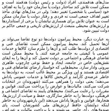
مدل‌های هدفمندی، افراد (دولت و رئیس دولت) هدفمند است و
ممکن است تلاش کند ساختار دولت یا سازمان خود را بنا به اهداف
خود (سیاسی یا شخصی) تغییر دهند؛ ولی در مدل‌های نهادی مآخذ
تغییر اهداف جمعی است نه فردی و رفتار دولت یا سازمان ممکن
است به عنوان تلاش برای همسازی نیاتشان با برخی از استانداردها
و ارزش‌های محیطی منبعث از ارزش‌های تاریخی و جمعی حاکم بر
دولت تبیین شود.
به عبارت دیگر، محیط پیرامون دولت‌ها دو نوع تقاضا می‌تواند بر
آن‌ها تحمیل کند. محیط پیرامون ممکن است تقاضای فنی و
اقتصادی از دولت‌ها طلب کند و آن‌ها را ملزم سازد کالاها و خدمات
عمومی با کیفیتی به جامعه عرضه کنند. یا محیط ممکن است
تقاضای فرهنگی و اجتماعی بر دولت تحمیل کند و آن‌ها را به ایفای
نقش‌هایی خاص در جامعه، ایجاد و حفظ نوعی چارچوب ظاهری
بیرونی وادار سازد. محیط‌هایی که خواستار ارضاي تقاضاهای فنی و
اقتصادی هستند و این ویژگی بر محیط غالب است، به دولت‌ها به
خاطر عرضه‌ي کارآمد و اثربخش کالاها و خدمات عمومی پاداش
می‌دهند؛ یعنی دولت را همراهی می‌کنند (شهروندان در انتخابات
شرکت می‌کنند، مالیات‌ها و عوارض را پرداخت می‌کنند، قوانین و
مقررات را رعایت می‌کنند). محیط‌های پایبند به تقاضای اجتماعی و
فرهنگی، دولت‌ها را به خاطر سازگاری، حفظ و صیانت از ارزش‌ها،
هنجارها، قوانین و باورها پاداش می‌دهند (این بارشهروندان به خاطر
اینکه دولتشان حافظ ارزش‌های ملی کشورشان است، پای
صندوق‌های رأی حاضر می‌شوند و با پرداخت مالیات و عوراض،