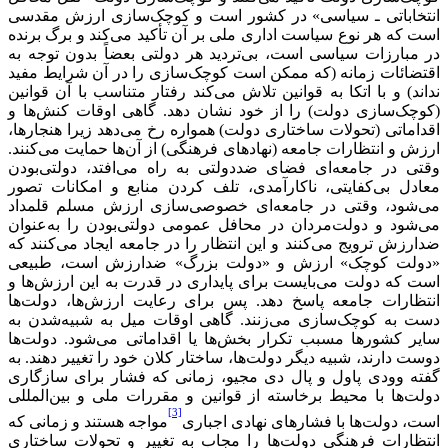
انتخاباتی ـ سیاسی» در کشور است و کوچک‌سازی ارزش مقدسی
است که هر نوع سیاست اداری ملی بر آن تأکید می‌کند و برگ برنده
در مبارزات سیاسی است، بی‌تردید هر دولتی بعضاً بدون توجه به
اقتضائات زمانه (که ممکن است کوچک‌سازی را در آن شرایط مفید
نداند) و با اتکا به قوانین تلاش می‌کند رفتار متناسب با آن قوانین
(کوچک‌سازی دولت) را از خود نشان دهد. گاهی اوقات کنش‌ها و
اقداماتی (تحولات ساختاری دولت) همواره رخ می‌دهد زیرا هنجارها،
ارزش و انتظارات جامعه (نهادهای فرهنگی) از آن‌ها حمایت می‌کنند.
وقتی در جامعه‌ای فضای ضددولتی به راه می‌افتد، دولتی‌بودن
معادل بی‌کفایتی، ناکارآمدی، تلف کردن منابع و امکانات تصور
می‌شود، وقتی در جامعه‌ای خصوصی‌سازی ارزش مسلم قلمداد
می‌شود و دولت‌مردان در محافل عمومی دولتی‌بودن را به‌عنوان
ضدارزش ترویج می‌کنند و این انتظار را در جامعه ایجاد می‌کنند که
«دولت کوچک» ارزش و «دولت بزرگ» ضدارزش است، طبیعی
است که دولت می‌بایست برای پایداری در قدرت به این ارزش‌ها و
انتظارات جامعه پاسخ دهد. پس برای رعایت ارزش‌ها، دولت‌ها
دست به کوچک‌سازی می‌زنند. گاهی اوقات میل به شبیه‌شدن به
سایر کشورها مسبب تکرار بخش‌ها یا اقداماتی می‌شود. دولت‌ها
دوست دارند، شبیه دیگر دولت‌ها، ساختار کلان خود را تغییر دهند. به
گفته وودی پاول و پال دی مجیو، زمانی که فشار برای سازگاری
دولت‌ها با محیط برخاسته از قوانین و مقررات ملی و بین‌المللی
[3]
است، دولت‌ها با فشارهای نهادی اجباری
مواجه هستند و زمانی که
انتظارات فرهنگی دولت‌ها را مجاب به تغییر و تحولات ساختاری