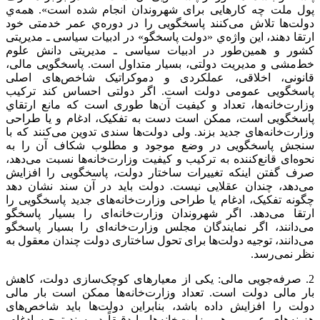
پول ملت چه کارهایی برای شهروندان انجام شده است». همه‌ي
دولت‌ها تلاش می‌کنند پاسخگویی را در دوره‌ي عمر خدمتی خود
ارتقا دهند، این واژه‌ي «دولت پاسخگو» در ادبیات سیاسی ـ مدیریتی
کشور و همین‌طور در ادبیات سیاسی‌ ـ مدیریتی دانش علوم
خط‌مشی و مدیریت دولتی، بسیار متداول است. پاسخگویی مالی،
قانونی، اخلاقی، عملکردی و دموکراتیک شاخص‌های اصلی
پاسخگویی عمومی دولت است. اگر دولتی احساس کند ترکیب
وزارت‌خانه‌ها، تعداد و کیفیت آن‌ها طوری است که مانع ارتقاي
پاسخگویی است، ممکن است دست به تفکیک، ادغام و یا طراحی
وزارت‌خانه‌های جدید بزند. ولی دولت‌ها سندی تدوین می‌کنند که با
سنجش پاسخگویی در وضع موجود و مطلوب شکاف آن را به
نحوه‌ای قانع‌کننده به ترکیب و کیفیت وزارت‌خانه‌ها نسبت می‌دهد،
صرف گفتن اینکه تغییرات ساختار دولت، پاسخگویی را افزایش
می‌دهد، چندان عقلایی نیست. دولت باید در آن سند نشان دهد
چگونه تفکیک، ادغام یا طراحی وزارت‌خانه‌های جدید پاسخگویی را
ارتقا می‌دهد. اگر شهروندان وزارت‌خانه‌ای را بسیار پاسخگو
می‌دانند، اگر نمایندگان مجلس وزارت‌خانه‌ای را بسیار پاسخگو
می‌دانند، توجیه دولت‌ها برای تحول ساختاری دولت چندان معقول به
نظر نمی‌رسد.
2. صرفه‌جویی مالی: یکی از معیارهای کوچک‌سازی دولت، کاهش
بار مالی دولت است. تعداد وزارت‌خانه‌ها ممکن است بار مالی
دولت را افزایش داده باشد، بنابراین دولت‌ها باید شاخص‌های
هزینه‌های عمومی هر وزارت‌خانه‌ها را دقیقاً در سند توجیه ادغام،