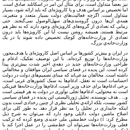
نیز بعضاً متداول است، برای مثال این امر در اسکاتلند صادق است.
اما تخصیص بر اساس هدف و یا کارویژه‌ای که باید ارائه شود، بسیار
متداول است. اگرچه فعالیت‌های دولت بسیار متعدد و متغیرند،
همه‌ي آن‌ها درون گروه‌بندی‌های سهل‌الوصول نمی‌گنجند. حتی
زمانی که تعدادی از گروه‌های کارویژه‌ای وجود دارند که به نظر هم
مرتبط هستند، همیشه روشن نیست آیا این کارویژه‌ها باید درون
تعدادی از وزارت‌خانه‌های کوچک تخصیص داده شوند یا در یک
وزارت‌خانه‌ي بزرگ
.
در ایران و بیش‌تر کشورها بر اساس اصل کارویژه‌ای یا هدف‌محور،
وزارت‌خانه‌ها را توزیع کرده‌اند. با اين توصیف تفکیک، ادغام و
طراحی وزارت‌خانه‌های جدید در دهه‌ي اخیر شدت بیش‌تری پیدا
کرده است. این پدیده در فضای سیاسی ایران موافقان و مخالفاني
داشته است. مخالفان مدعی‌اند که مبنای تصمیم‌های دولت در دولت
احساسات است نه تعقل، ادغام‌ها به سبک کشورهای غربی است،
برخی ادغام‌ها برای حذف وزیر است، ادغام‌ها وزارت‌خانه‌ها فیزیکی
است نه محتوایی، ادغام‌ها تجلی نوآوری در دولت به هر قیمتی است
و... . هدف نویسنده، تحلیل ژورنالیستی این پدیده در فضای سیاسی
کشور نیست، بلکه ارائه‌ي تحلیلی نظری از چنین رخدادی است بدون
اينکه جانبداری در تحلیل را مد نظر قرار دهد. به طور کلی برای
اصلاح ماشین دولت دلایلی وجود دارد که می‌توان به شرح ذیل
مطرح کرد: 1) دولت خط‌مشی ملی جدیدی وضع کرده که ترکیب
فعلی وزارت‌خانه‌ها نمی‌تواند آن خط‌مشی را در عمل اجرا کند یا