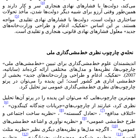
[4]
می‌کند، دولت‌ها با فشارهای نهادی هنجاری
سر و کار دارند و
همین‌طور وقتی آرزو برای شبیه دیگر دولت‌ها شدن، مأخذ تحولات
[5]
ساختاری دولت است، دولت‌ها با فشارهای نهادی تقلیدی
مواجه
هستند. بر این اساس «تفکیک، ادغام و طراحی وزارت‌خانه‌های
جدید» معلول فشارهای نهادی قانونی، هنجاری و تقلیدی است.
نحله‌ي چارچوب نظری خط‌مشی‌گذاری ملی
اندیشمندان علوم خط‌مشی‌گذاری برای تبیین «خط‌مشی‌های ملی»
چارچوب‌ها، نظریه‌ها و مدل‌های مختلفی ارائه کرده‌اند (ساباتيه،
2007). «تفکیک، ادغام و طراحی وزارت‌خانه‌های جدید» بخشی از
خط‌مشی اداری هر کشور است؛ این پدیده را می‌توان در پرتو
چارچوب‌های نظری خط‌مشی‌گذاری عمومی نیز تحلیل کرد.
مهم‌ترین چارچوب‌هایی که می‌توان این پدیده را در پرتو آن‌ها تحلیل
[6]
نظری کرد، عبارتند از چارچوب‌هاي«جریانات چندگانه کینگدون»
،
[8]
[7]
«ائتلاف مدافع»
، «تعادل گسسته»
، «نظریه ساخت اجتماعی و
[9]
طرح خط‌مشی‌ عمومی»
و «نظریه نوآوری و اشاعه خط‌مشی‌های
[10]
عمومی»
. ااگرچه مدل‌ها و نظریه‌های دیگری نظیر «نظریه مثلث
[12]
[11]
آهنین»
، «نظریه شبکه‌ي موضوعات بحث‌انگیز»
، «نظریه