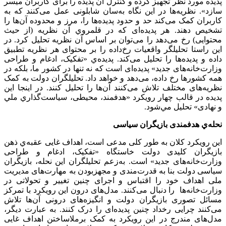
پدیده مورد نظر تجهیز کرده و کنترل آن پدیده را برای کاربران میسر
سازد». نظریه‌ها در این نگاه به‌سان شابلونی عمل می‌کنند که به
کاربران کمک می‌کند حد و حدود پدیده‌ها را، مرز و محدوده آن‌ها را
تشخیص دهند. هر پدیده‌ای که در قلمروي آن نظریه (از حیث
محتوایی) رخ می‌دهد را می‌توان بر اساس آن نظریه تحلیل کرد. در
این راستا تحلیلگر واقعیات رخ‌داده را بر محتوای هر نظریه تطبیق
داده و پدیده‌ها را تحلیل می‌کند. پدیده‌ي «تفکیک، ادغام و طراحی
وزارت‌خانه‌های جدید» پدیده‌ای است که نه تنها در کشور ما، بلکه در
همه کشورها رخ داده، می‌دهد و خواهد داد. تحلیلگران دولت به کمک
نظریه‌های مختلف تلاش می‌کنند آن‌ها را تحلیل کنند. در اينجا این
پدیده در قالب چهار رویکرد «هدفمند، محیطی، سياست‌گذاري ملي
و نهادی» تحلیل مي‌شود.
نحله‌ي هدفمندی بازیگران سیاسی
این رویکرد کلان به طور کلی مدعی است، اهداف غایی عقبه‌ي ذهن
بازیگران کلیدی دولت خاستگاه «تفکیک، ادغام و طراحی
وزارت‌خانه‌های جدید» است. به‌زعم تحلیلگران این نحله، بازیگران
سیاسی دولت بنا به قدرت‌مندی و مجهزبودن به مهارت‌های مدیریت
ملی اهداف خود را اقتباس و اجرای چنین تغییر و تحولاتی در
وزارت‌خانه‌ها را دنبال می‌کنند. مدل‌های درون این رویکرد با تمرکز
مسائل تصوری بازیگران دولت و انگیزه‌های درونی آن‌ها تلاش
می‌کنند چرایی رخداد چنین پدیده‌ای را درک کنند. به عبارت دیگر،
مدل‌های مندرج در این رویکرد به کمک برملاساختن اهداف غایی