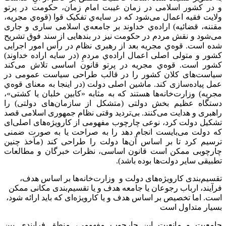
و در کشور اسلامی در زمان غیبت امام زمان، حکومت در پرتو
ولایت فقیه اعمال می‌شود که در سایه‌ي تفکیک قوا (قوه‌ي مجریه،
مقننه، قضائیه) اراده‌ي خداوند بر جامعه‌ي اسلامی ساری و جاری
می‌شود و نقش مردم در حکومت نیز در بندهایی از سند فوق تشریح
شده است. قوه‌ي مجریه بعد از رهبری نظام در رأس امور اجرایی
کشور و متولی اصلی اعمال اراده‌ي مردمِ (در سایه اراده خداوند)
کشور است. قوه‌ي مجریه در پرتو قانون اساسی تلاش می‌کند
سیاست‌های کلان کشور را در قالب طراحی سیاست عمومی در
عمل پیاده‌سازی کند. ماشین اصلی دولت (در اینجا به معنای قوه‌ي
مجریه) وزارت‌خانه‌ها هستند که به مثابه «کابین خلبان یا کشتی»،
دستگاه عظیم بخش دولتی (متشکل از سازمان‌های دولتی) را
راهبری و هدایت می‌کنند. بی‌تردید وقتی نظام جمهوری اسلامی قصد
تشکیل دولت کرد، نوعی چارچوب مفهومی از کارویژه‌های اصلی‌ای
که دولت می‌بایست انجام دهد را به صراحت یا به صورت ضمنی
ترسیم کرد تا بر اساس آن‌ها دولت را طراحی کند (مآخذ چنين
چارچوبی ممکن است قانون اساسی، نظرات خبرگان و مطالعات
تطبیقی سایر دولت‌ها بوده باشد).
تقسیم‌بندی کارویژه‌های دولت و وزارت‌خانه‌ها بر اساس هدف،
فرآیند، ارباب رجوعان یا جامعه هدف و یا تقسیم‌بندی مکانی ممکن
است. اما تخصیص بر اساس هدف و یا کارویژه‌ای که باید ارائه شود،
بسیار متداول است
جامعیت و مانعیت این چارچوب مفهومی، منطق فرايندی بین