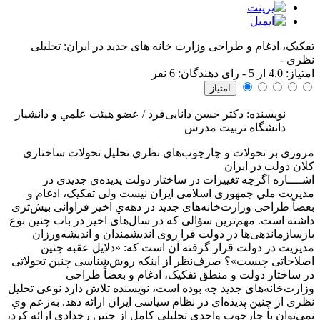
تفکیک، ادغام و طراحی وزارت خانه های جدید در ایران: تحلیلی
نظری
-
امتياز:
4.0
از 5 - رای دهندگان:
6
نفر
نویسنده: دکتر حسن دانایی‌فرد / عضو هيئت علمي و دانشیار
دانشگاه تربیت مدرس
مروري بر تحولات و چارچوب‌هاي نظري تحليل تحولات ساختاري
کلان دولت در ايران
اشــــاره
اگرچه تغییرات در ساختار دولت پدیده‌ي جدیدی در
مدیریت ملي جمهوری اسلامی ایران نیست ولی تفکیک، ادغام و
بعضاً طراحی وزارت‌خانه‌های جدید در دهه‌ي اخیر فراوانی بیش‌تری
داشته است. مهم‌ترین سؤالی که در سال‌های اخیر در باب چنین نوع
بازسازماندهی‌ها در دولت فرا روی اندیشمندان و اندیشه‌ورزان
مدیریت در دولت قرار گرفته آن است که: «دلایل عقبه چنین
اصلاحاتی چیست»؟ صرف‌نظر از اینکه روش‌شناسی چنین تحولاتی
در ساختار دولت و منطق تفکیک، ادغام و بعضاً طراحی
وزارت‌خانه‌های جدید چه بوده است، نویسنده تلاش دارد نوعی تحلیل
نظری از چنین پدیده‌ای در نظام سیاسی ایران ارائه دهد. به‌زعم وي
نمی‌توان با چارچوب واحدی تحلیلی کامل از چنین رخدادی ارائه کرد،