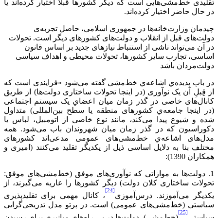
تقلیدی خط‌مشی‌هایی است که دیگر کشورها قبلاً اختیار کرده‌اند یا
در حال حاضر اختیار کرده‌اند.
چیدمان وزارت‌خانه‌ها در جمهوری اسلامی، حاصل تجربه‌ی
دولت‌های قبل از انقلاب و دولت‌های کشورهای دیگر است. تحولات
در آن می‌تواند ناشی از استنباط نیازهای جدید بر اساس قانون
اساسی، تجارب سایر کشورها، تحولات محیطی و اهداف سیاسی
دولت‌مردان باشد
در باب پدیده‌ي اشاعه‌ي خط‌مشی گفته می‌شود «فرايندی است که
از قِبلِ آن یک نوآوری (در اینجا تحولات ساختاری دولت‌ها) از طریق
کانال‌های خاصی در گذر زمان میان اعضاي یک سیستم اجتماعی‌
(در اینجا جامعه‌ي کشورهای منطقه یا سطح بین‌المللی) متداول
شده و شیوع پیدا می‌کند، مانند نوع خاصی از اتومبیل، لباس یا
دکوراسیون که در گذر زمان میان شهروندان باب می‌شود. همه
مدل‌های اشاعه‌ي خط‌مشی‌های عمومی مدعی‌اند کشورهای
مختلف بنا به دلایل اساسی ذیل از یکدیگر تقلید می‌کنند (امیری و
همکاران 1390):
1. دولت‌ها به موازاتی که نوآوری‌های موفق (خط‌مشی‌های موفق:
تحولات ساختاری کلان دولت) دیگر کشورها را عاریه می‌گیرند، از
[24]
یکدیگر می‌آموزند. درس‌آموزی
، کانال مهمی برای تقلید‌پذیری
سیاستی (خط‌مشی‌های عمومی) است. در پرتو مدل تدریجی‌گرایی
[25]
سیاستی
(خط‌مشی)، دولت‌ها در پی راه‌های میانبری برای رسیدن