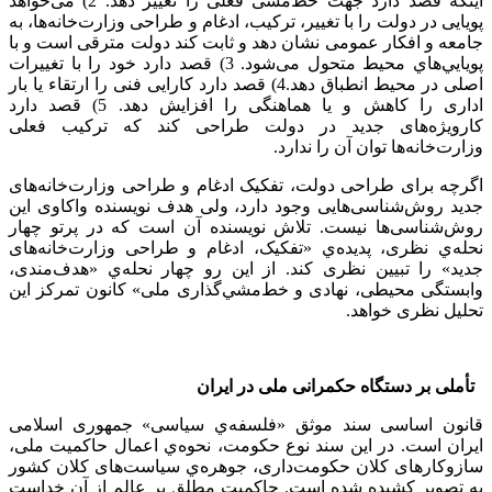
اینکه قصد دارد جهت خط‌مشی فعلی را تغییر دهد. 2) می‌خواهد
پویایی در دولت را با تغییر، ترکیب، ادغام و طراحی وزارت‌خانه‌ها، به
جامعه و افکار عمومی نشان دهد و ثابت کند دولت مترقی است و با
پويايي‌هاي محیط متحول می‌شود. 3) قصد دارد خود را با تغییرات
اصلی در محیط انطباق دهد.4) قصد دارد کارایی فنی را ارتقاء یا بار
اداری را کاهش و یا هماهنگی را افزایش دهد. 5) قصد دارد
کارویژه‌های جدید در دولت طراحی کند که ترکیب فعلی
وزارت‌خانه‌ها توان آن را ندارد.
اگرچه برای طراحی دولت، تفکیک ادغام و طراحی وزارت‌خانه‌های
جدید روش‌شناسی‌هایی وجود دارد، ولی هدف نویسنده واکاوی این
روش‌شناسی‌ها نیست. تلاش نویسنده آن است که در پرتو چهار
نحله‌ي نظری، پدیده‌ي «تفکیک، ادغام و طراحی وزارت‌خانه‌های
جدید» را تبیین نظری کند. از این رو چهار نحله‌ي «هدف‌مندی،
وابستگی محیطی، نهادی و خط‌مشي‌گذاری ملی» کانون تمرکز این
تحلیل نظری خواهد.
تأملی بر دستگاه حکمرانی ملی در ایران
قانون اساسی سند موثق «فلسفه‌ي سیاسی» جمهوری اسلامی
ایران است. در این سند نوع حکومت، نحوه‌ي اعمال حاکمیت ملی،
سازوکارهای کلان حکومت‌داری، جوهره‌ي سیاست‌های کلان کشور
به تصویر کشیده شده است. حاکمیت مطلق بر عالم از آنِ خداست