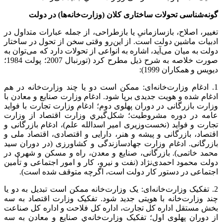
گونه‌شناسی تحولات ساختاری کلان (وزارت‌خانه‌ها) در دولت
تغییر، اصلاح، بازسازمانیِ یا بازطراحی، از جمله عبارات متداول در
ادبیات ماشین دولت است. از این‌رو وقتی سخن از تحول در ساختار
دولت به میان می‌آید، اشاره به انواعی از تحولات دارد که می‌توان به
صورت خلاصه به شرح ذیل مطرح کرد (تورنبال 2007؛ پولت 1984؛
دیویس و همکاران 1999):
1. ادغام وزارت‌خانه‌ای: ممکن است دو یا چند وزارت‌خانه در هم
ادغام شده و هویت جدیدی برپا شود. ادغام وزارت صنایع و معادن با
وزارت بازرگانی در دوران پهلوی دوم؛ ادغام وزارت تجارت با فواید
عامه در دوره مشروطیت؛ شکل‌گيري وزارت اقتصاد از وزارت
تجارت و فوايد (نخست‌وزیری امیر اسدالله علم)، ادغام بازرگانی و
اقتصاد، بازرگانی و پیشه و هنر، دارایی و اقتصادی، اقتصاد ملی و
بازرگانی. ادغام وزارت جهادسازندگی و کشاورزی (در دوران سید
محمد خاتمی). بازرگانی، صنایع و معدن، راه و مسکن و شهری در
دولت محمود احمدی‌نژاد (نفت و نیرو، کار و امور اجتماعی و تأمین
اجتماعی در دستور کار دولت است، اگرچه متوقف شده است).
2. تفکیک وزارت‌خانه‌ای: یک وزارت‌خانه ممکن است تبدیل به دو یا
چند وزارت‌خانه با هویتی جدید شود. تفکیک وزارت اقتصاد به سه
بخش مستقل اداره‌ کل تجارت، اداره کل فلاحت و اداره کل صناعت
از دوران پهلوی اول؛ تفکیک وزارت‌خانه‌ي صنایع و معادن به سه