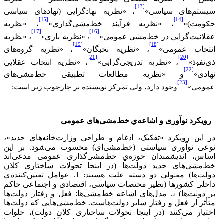
[13]
سیستم‌های سیاسی»
، «نظریه نهادگرایی (نهادهای سیاسی
[15]
[14]
حکومت)»
، «نظریه فرآیند خط‌مشی‌گذاری»
، «نظریه
[17]
[16]
عقلانیت‌گرایی در خط‌مشی عمومی»
، «نظریه ‌بازی»
، «نظریه
[19]
[18]
انتخاب عمومی»
، «نظریه نخبگان»
، «نظریه گروه‌های
[21]
[20]
ذی‌نفوذ»
، «نظریه تدریجی‌گرایی»
، «نظریه انتخاب عقلایی
[22]
نهادی»
و «نظریه مطالعات تطبیقی خط‌مشی‌های
[23]
عمومی»
وجود دارد، ولی تمرکز نویسنده بر چارچوب‌ زير است:
رويکرد نوآوری و اشاعه‌ي خط‌مشی‌های عمومی
در این رويکرد «تفکیک، ادغام و طراحی وزارت‌خانه‌های جدید»،
نوعی نوآوری سیاستی (خط‌مشی‌ای) محسوب می‌شود. بر این
اساس، اندیشمندان حوزه‌ي خط‌مشی‌گذاری عمومی مدعی‌اند
خط‌مشی‌های جدید دولت‌ها (در اینجا تحولات ساختاری کلان
دولت‌ها) معلولی دو دسته علت هستند: 1. عوامل تعیین‌کننده‌ي
داخلی کشورها (نظیر مختصات سیاسی، اقتصادی و اجتماعی حاکم
بر دولت‌ها) 2. مدل‌های اشاعه خط‌مشی‌ها: فعل و رفتار دولت‌ها
متأثر از فعل و رفتار سایر دولت‌هاست. خط‌مشی‌هایی که دولت‌ها
اختیار می‌کنند (در اینجا تحولات ساختاری کلان دولت)، جلوات