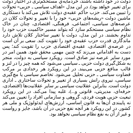
دولت در خود داشته باشند، خردمایه‌ي مستحکم‌تری در اختیار دولت
برای تغییر خواهد بود). در این مدل «اهداف سیاسی ـ حزبی» تحولات
را تبیین می‌کند. حزب حاکم عقبه‌ي دولت تلاش می‌کند با دستکاری
ماشین دولت «ریشه‌های حزبی» خود را با تغییر و تحولات کلان در
عرصه‌های سیاسی، اجتماعی، فرهنگی، اقتصادی، چنان در خاک
نظام سیاسی مستحکم سازد که بتواند مسیر حاکمیت حزب خود را
تداوم بخشند. در این مدل، دولت با تغییر ساختار کلان تلاش دارد
ماندگاری قدرت حزب عقبه‌ي خود را تقویت کند. سعی بر آن است
در عرصه‌ي اقتصادی، عقبه‌ي اقتصادی حزب را تقویت کند؛ پس
دست به اقداماتي می‌زند که چنین مهمی محقق شود. همین امر در
مورد سایر عرصه نیز صادق است. رویکرد سیاسی به دولت، منجر
به شکل‌گیری دولت حزبی ـ سیاسی می‌شود که همه چیز را در لنز و
قالب منافع حزبی می‌بیند. در این رویکرد هر رخدادی بر مرکب
قضاوت سیاسی‌ ـ حزبی تحلیل می‌شود. تخاصم سیاسی یا مچ‌گیری
سیاسی، نیروی رانش بسیاری از تغییر و تحولات ساختاری ـ اداری
دولت است. بنابراین عقلانیت سیاسی بر سایر عقلانیت‌ها (اقتصادی،
حرفه‌ای، مدیریتی، قانونی و...)، غلبه پیدا می‌کند. در این رویکرد
تبعیت حزبی هویت فردی، گروهی و سازمانی افراد را تعیین می‌کند
نه پایبندی آن‌ها به قانون اساسی، ارزش‌های ایدئولوژیک و ملی هر
کشور. در این رویکرد هر آنچه نفع حزبی در آن باشد، جایز و رواست
و غیر از آن به نفع نظام سیاسی نخواهد بود.