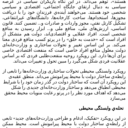
هستند»، توهم می‌داند. در این نگاه بازیگران سیاسی در عرصه
سیاسی به دنبال ارتقاي جایگاه اجتماعی، اقتصادی و سیاسی
شخصی خود هستند. می‌خواهند آینده‌ي فرزندان خود را با دریافت
مجوزها، استخدام‌ها، ساخت کارخانه‌ها، دانشگاه‌های غیرانتفاعی،
تشکیل کارتل نفتي، مجوز واردات و صادرات و... تضمین کنند. قانون
اساسی، ارزش‌های ملی، منافع ملی و... ابزار رسیدن به منافع
شخصی است. افراد عقلایی و اقتصادی‌اند، دولت هم متشکل از
افراد است که «خدمت به خلق» را در پرتو کسب منافع فردی معنا
می‌کند. بر این اساس تغییر و تحولات ساختاری و وزارت‌خانه‌ای
دولت معلول منافع افراد خاصی است که منفعت اقتصادی خاصی
برای آن‌ها دارد. این رویکرد روحیه منفعت‌طلبی فردی که بر اساس
عقلانیت فردی شکل می‌گیرد را مبین تحول و تغییرات می‌داند.
رویکرد وابستگی محیطی تحولات ساختاری وزارت‌خانه‌ها را تابعی از
رابطه‌ی ساختار دولت با محیط پیرامونش می‌داند. منطق عقبه‌ی
این رویکرد آن است که ساختار دولت در گذر زمان خود را با شرایط
محیطی انطباق می‌دهد و ساختار وزارت‌خانه‌ای جدیدی را شکل
می‌‌دهد که اهداف مورد نظر را در پرتو رعایت منویات محیط محقق
می‌سازد
نحله‌ي وابستگی محیطی
در این رویکرد «تفکیک، ادغام و طراحی وزارت‌خانه‌های جدید» تابعی
از رابطه‌ي ساختار دولت با محیط پیرامونش است. محیط ممکن