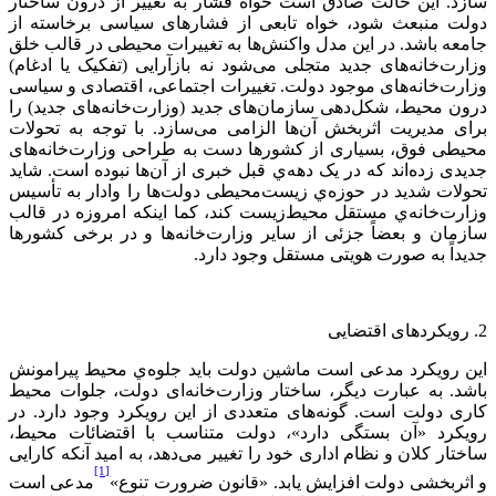
سازد. این حالت صادق است خواه فشار به تغییر از درون ساختار
دولت منبعث شود، خواه تابعی از فشارهای سیاسی برخاسته از
جامعه باشد. در این مدل واکنش‌ها به تغییرات محیطی در قالب خلق
وزارت‌خانه‌های جدید متجلی می‌شود نه بازآرایی (تفکیک یا ادغام)
وزارت‌خانه‌های موجود دولت. تغییرات اجتماعی، اقتصادی و سیاسی
درون محیط، شکل‌دهی سازمان‌های جدید (وزارت‌خانه‌های جدید) را
برای مدیریت اثربخش آن‌ها الزامی می‌سازد. با توجه به تحولات
محیطی فوق، بسیاری از کشورها دست به طراحی وزارت‌خانه‌های
جدیدی زده‌اند که در یک دهه‌ي قبل خبری از آن‌ها نبوده است. شاید
تحولات شدید در حوزه‌ي زیست‌محیطی دولت‌ها را وادار به تأسيس
وزارت‌خانه‌ي مستقل محیط‌زیست کند، کما اینکه امروزه در قالب
سازمان و بعضاً جزئی از سایر وزارت‌خانه‌ها و در برخی کشورها
جدیداً به صورت هویتی مستقل وجود دارد.
2. رویکردهای اقتضايی
این رویکرد مدعی است ماشین دولت باید جلوه‌ي محیط پیرامونش
باشد. به عبارت دیگر، ساختار وزارت‌خانه‌ای دولت، جلوات محیط
کاری دولت است. گونه‌های متعددی از این رویکرد وجود دارد. در
رویکرد «آن بستگی دارد»، دولت متناسب با اقتضائات محیط،
ساختار کلان و نظام اداری خود را تغییر می‌دهد، به امید آنکه کارایی
[1]
و اثربخشی دولت افزایش یابد. «قانون ضرورت تنوع»
مدعی است