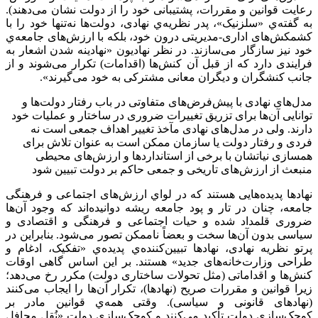
رعایت قوانین و مقررات، پشتیبانی خود را از دولت نشان می‌دهند).
به گفته‌ي «سلزنیک»، پدر نظریه‌ي نهادی، دولت‌ها نه‌تنها خود را با
کشمکش‌های اداری-مدیریتی درون خود، بلکه با ارزش‌های جامعه‌ي
خود نیز سازگار می‌سازند. در نظر نهادیون «نهادینه شدن اشعار به
فرايندی دارد که از قبل آن کنش‌ها (اقدامات) تکرار می‌شوند و از
جانب کنشگران و دیگران معانی مشترکی به خود می‌گیرند».
مدل‌های نهادی با پیش‌فرض‌های متفاوتی در باب رفتار دولت‌ها و
توانایی آن‌ها برای تزریق تغییرات ضروری در ساختار و عملیات خود
دارند. ولی در مدل‌های نهادی مآخذ تغییر اهداف جمعی است نه
فردی و رفتار دولت یا سازمان ممکن است به عنوان تلاش برای
همسازی نیاتشان با برخی از استانداردها و ارزش‌های محیطی
منبعث از ارزش‌های تاریخی و جمعی حاکم بر دولت تبیین شود
نهادها پدیده‌هایی هستند که در لواي ارزش‌های اجتماعی و فرهنگی
جامعه، چنان در تار و پود جامعه ریشه دوانیده‌اند که وجود آن‌ها
ضروری قلمداد شده و حیات اجتماعی و فرهنگی و اقتصادی و
سیاسی بدون آن‌ها سخت و بعضاً ناممکن تصور می‌شود. بنابراین در
پرتو نظریه نهادی، نهادها تبیین‌کننده‌ي پدیده‌ي «تفکیک، ادغام و
طراحی وزارت‌خانه‌های جدید» هستند. بر این اساس گاهی اوقات
کنش‌ها و اقداماتی (مثل تحولات ساختاری دولت) مکرر رخ می‌دهد؛
زيرا قوانین و مقررات صریح (نهادها)، تکرار آن‌ها را ایجاب می‌کنند
(نهادهای قانونی و سیاسی). وقتی همه‌ي قوانین مادر بر
کوچک‌سازی دولت تأکید می‌کنند و کوچک‌سازی دولت «نُقل محافل