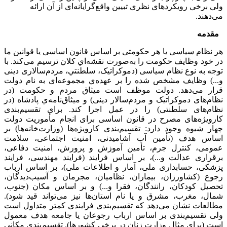
ولی برخی رویکردهای نظری تبیین واقع‌گرایانه‌ای از آن ارائه
می‌دهند.
مقدمه
هر نظام سیاسی یا هر حکومتی بر اساس قانون اساسی یا قوانین ما
در خود وظایف حکومت را به‌صورت نقشه‌اي کلان ترسیم می‌کند. با
توجه به نوع نظام سیاسی (دموکراتیک، سلطنتي، مردم‌سالاری دینی
و...) وظایف مشخص شده را بر عهده‌ي مجموعه‌ای به نام دولت
قرار می‌دهد. دولت موظف است میثاق مردم و حکومت (در
نظام‌های دموکراتیک و مردم‌سالار دینی) و میثاق‌نامه‌ي پادشاه (در
نظام‌های سلطنتی) را در عمل اجرا کند. برای تقسیم‌بندی
کارویژه‌های مصرح در قانون اساسی برای انجام مأموریت دولت
چهار شیوه وجود دارد: تقسیم‌بندی کارویژه‌ها (وزارت‌خانه‌ها) بر
اساس هدف (تأمین آب آشامیدنی، امنیت اجتماعی، سلامت
عمومی، کنترل جرم، تأمین آموزش و پرورش، امنیت دفاعی،
برقراری عدالت و...)، بر اساس فرايند (فرايند مهندسی، فرايند
پزشکی، حسابداری ملی، آمار و اطلاعات ملی)، بر اساس ارباب
رجوع (کشاورزان، بیماران، نظامیان، مجرمان و آسیب‌دیدگان،
تحصیل کودکان، رانندگان، فقرا و...) و بر اساس مکان (جنوب،
شمال، مغرب، مشرق و يا نام استان‌ها نیز می‌تواند قید شود).
مطالعات نشان می‌دهد که تقسیم‌بندی فرايندی کمتر متداول است
ولی تقسیم‌بندی بر اساس ارباب رجوعان یا جامعه هدف معمول
است (برای مثال وزارت زنان در برخی کشورها). تقسیم‌بندی مکانی