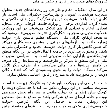
2. رویکردهای مدیریت بارِ کاری و حکمرانی ملی
در این مدل «تفکیک، ادغام و طراحی وزارت‌خانه‌های جدید» معلول
مدیریت هزینه‌های عمومی و بهترساختن حکمرانی ملی است. بارِ
کاری دولت باعث می‌شود، در پرتو تفکیک کارویژه‌های حاکمیتی و
تصدی‌گری، اندازه‌ي برخی از وزارت‌خانه‌ها کوچک، برخی منحل،
تعدادی ادغام و تعدادی از هم تفکیک مي‌شوند. در این رویکرد،
عقلانیت مدیریتی منجر به شکل‌گیری «دولت مدیریتی» می‌شود که
به هدف ارتقاي کارایی ملی، دستگاه عظیم ماشین اداری دولت
(وزارت‌خانه‌ها و سازمان‌های دولتی) را به‌نحوی دست‌کاری می‌کند
که ضمن کاهش بارِ کاری دولت، هزینه‌ها محدود و حکمرانی ملی به
شکل و محتوای غنی‌تری بر جامعه اعمال شود. در این نگاه منطق
توجیه‌کننده‌ي بازآرایی دولت مدیریتی است و نه سیاسی. مدیریت
ملی در این منطق با تمرکز بر ظرفیت‌ها و پتانسیل‌ها از یک طرف
در کاهش هزینه‌ها و بار مالی مي‌کوشد و از طرف دیگر تلاش
می‌کند دستگاه دولت را به نحوی بسته‌بندی کند که اهداف کلان
دولت را بر محوریت غایات مندرج در قانون اساسی محقق سازد.
حالت افراطی این رویکرد، باور شدید به «کوچک زیباست» است.
مدیریت سیاسی در این رویکرد تلاش می‌کند تا حد ممکن دولت را
کوچک سازد (طوری که دولت مانعی بر سر راه بخش خصوصی
نبوده و خادم ارتقاي منافع شرکتی باشد نه منافع عامه). منتقدین
این رویکرد مدعی‌اند حاصل این نگاه افراطي «دولت
خصوصی‌شده‌ي متکی به جیب مردم» است. عده‌ای معتقدند چنین