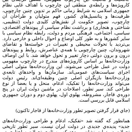
کارویژه‌ها و رابطه‌ي منطقی این چارچوب با اهداف غایی نظام
جمهوری اسلامی به شرایط زمانی حاکم بر تدوین چنین چارچوبی،
ظرفیت‌ها و پتانسیل‌های کشور، فهم متولیان و طراحان آن
چارچوب، تصویر حکومت از نقش‌های کلیدی دولت (تنظیمی،
شناختی و هنجاری) و برداشت نظام سیاسی از پیوندهای اقتصادی،
سیاسی، اجتماعی، فرهنگی مردم و دولت، رابطه نظام سیاسی با
سایر کشورها و به طور کلی اوضاع و احوال داخلی و خارجی دارد.
بی‌تردید با تحولات محیطی و تغییرات در خواسته‌ها و تقاضای
شهروندان، چنین چارچوبی با همه‌ي عناصرش، روابط و پیوندهای
درون و برون دولتی دچار تغییر و تحول خواهد شد. با این اوصاف
وزارت‌خانه‌ها بر اساس کارویژه‌های مندرج در چارچوب مفهومی
دولت در عمل طراحی می‌شوند. این وزارت‌خانه‌ها متولی اصلی
اجرای سیاست‌های عمومی‌اند. سازمان‌ها و واحدهاي تابعه‌ي
وزارت‌خانه‌ها بازیگران اصلی چنین وظیفه‌ای‌اند. رئیس دولت
می‌تواند وزارت‌خانه‌ها را تفکیک، ادغام، منحل و یا بعضاً از نوع
طراحی کند. سیر تطور، اصلاحات در ماشین دولت ایران در پنج
دوره‌ي قاجار، مشروطه، پهلوي اول، پهلوي دوم و دوران جمهوري
اسلامي قابل بررسي است.
(جاي قرار گرفتن تصوير تطور وزارت‌خانه‌ها از قاجار تاکنون)
همانطور که گفته شد «تفکیک، ادغام و طراحی وزارت‌خانه‌های
جدید» پدیده‌ي جدیدی در دولت ایران نیست. سیر تطور تاریخی
تحولات در دولت نشان می‌دهد که مسئله‌ي تحولات ساختاری در