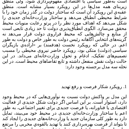
است به‌طور سیاسی یا اقتصادی مفهوم‌پردازی شود، ولی منطق
زیربنای همه مدل‌ها در این رویکرد بسیار مشابه است. منطق
عقبه‌ي این رویکرد آن است که ساختار دولت در گذر زمان خود را با
شرایط محیطی انطباق می‌دهد و ساختار وزارت‌خانه‌ای جدیدی را
شکل می‌‌دهد که اهداف مورد نظر را در پرتو رعایت منویات محیط
محقق می‌سازد. الگوی انطباق‌پذیری دولت تا حد زیادی تابعی است
از منابع و چالش‌هایی که محیط فراروی دولت قرار می‌دهد نه
گزینه‌های انتخابی آگاهانه رئیس دولت به طور خاص و دولت به طور
اعم. در حالی که رویکرد نخست (هدفمند) بر «اراده‌ي بازیگران
سیاسی (دولت) متکی بود، رویکرد حاضر نیروی محیطی را مسبب
تصمیم‌های تفکیک، ادغام و تحول وزارت‌خانه‌ای می‌داند. در این
حالت دولت نقش منفعل داشته و تابع تقاضاهای محیط است. در این
نحله سه مدل برجسته وجود دارد:
1. رویکرد شکار فرصت و رفع تهدید
این مدل بر واکنش دولت نسبت به نوآوری‌هایی که در محیط وجود
دارد، استوار است. بر این اساس اگر دولت شکل جدیدی از فعالیت
اقتصادی یا فناورانه، یا فرصت جدیدی برای تغییر اجتماعی، به طور
اعم یا ساختار وزارت‌خانه‌ای جدیدی در محیط خود می‌بیند، تمایل
دارد به طور کلی سازمان جدید یا وزارت‌خانه‌های جدیدی را ایجاد کند
تا بتواند از فرصت بهره‌برداری کنند یا تهدید بالقوه‌ي مخربی را مرتفع