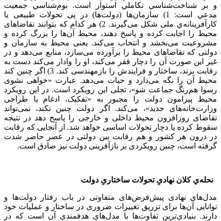
و بر شناخت‌شناسي تکاملي استوار است. بوم‌شناسي جمعيت
مدعي است: 1) سازمان‌ها (دولت‌ها) در پی تحولات طبیعی یا
کارآفرینانه‌ي ملی شکل می‌گیرند. 2) هر کدام که بتوانند تقاضاهای
محیط را اجابت کرده و پاسخ دهند، محیط آن‌ها را بزرگ کرده و
مشروعیت می‌بخشد و انتخاب می‌کند. یعنی محیط به سازمان و
دولتی که تقاضاهای محیط را برآورده می‌سازد، منابع می‌دهد و در
غیر این صورت آن را دچار فقر می‌کند، او را وادار می‌کند دست به
رقابت بزند، ساختار و فرایندش را بازمهندسی کند. 3) اگر چنین کند
محیط آن را نگه می‌دارد و حیات می‌دهد. عبارت «خواهی نشوی
رسوا هم‌رنگ جماعت شو»، تجلی این رویکرد است. در این رویکرد
محیط پیرامون دولت را مجبور به «تفکیک، ادغام یا طراحی
وزارت‌خانه‌های جدید»، می‌کند. اگر دولت چنین نکند، نمی‌تواند
تقاضای روزافزون محیط داخلی و خارجی را پاسخ دهد در نتیجه
سقوط کرده یا دچار تحولات اساسی خواهد شد. از آنجایی که رقابت
در درون هر کشور و هم رقابت بین دولتی در عصر حاضر شدت
گرفته است، چنین رویکردی بر بازآفرینی دولت نیز صادق است.
نحله‌ي کلان نهادیِ تحولات ساختاریِ دولت
مدل‌های نهادی پیش‌فرض‌های متفاوتی در باب رفتار دولت‌ها و
توانایی آن‌ها برای تزریق تغییرات ضروری در ساختار و عملیات خود
دارند. بنیادی‌ترین تفاوت‌ها با مدل‌های هدفمندی آن است که در