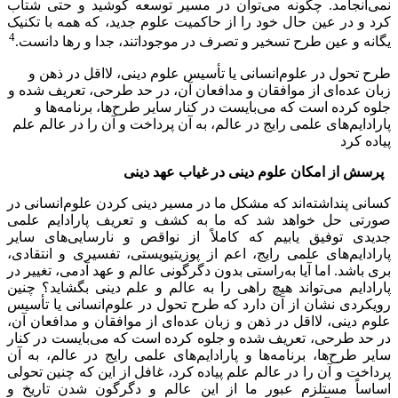
نمی‌انجامد. چگونه می‌توان در مسیر توسعه کوشید و حتی شتاب
کرد و در عین حال خود را از حاکمیت علوم جدید، که همه با تکنیک
4
یگانه و عین طرح تسخیر و تصرف در موجوداتند، جدا و رها دانست.
طرح تحول در علوم‌انسانی یا تأسیس علوم دینی، لااقل در ذهن و
زبان عده‌ای از موافقان و مدافعان آن، در حد طرحی، تعریف شده و
جلوه کرده است که می‌بایست در کنار سایر طرح‌ها، برنامه‌ها و
پارادایم‌های علمی رایج در عالم، به آن پرداخت و آن را در عالم علم
پیاده کرد
پرسش از امکان علوم دینی در غیاب عهد دینی
کسانی پنداشته‌اند که مشکل ما در مسیر دینی کردن علوم‌انسانی در
صورتی حل خواهد شد که ما به کشف و تعریف پارادایم علمی
جدیدی توفیق یابیم که کاملاً از نواقص و نارسایی‌های سایر
پارادایم‌های علمی رایج، اعم از پوزیتیویستی، تفسیری و انتقادی،
بری باشد. اما آیا به‌راستی بدون دگرگونی عالم و عهد آدمی، تغییر در
پارادایم می‌تواند هیچ راهی را به عالم و علم دینی بگشاید؟ چنین
رویکردی نشان از آن دارد که طرح تحول در علوم‌انسانی یا تأسیس
علوم دینی، لااقل در ذهن و زبان عده‌ای از موافقان و مدافعان آن،
در حد طرحی، تعریف شده و جلوه کرده است که می‌بایست در کنار
سایر طرح‌ها، برنامه‌ها و پارادایم‌های علمی رایج در عالم، به آن
پرداخت و آن را در عالم علم پیاده کرد، غافل از این که چنین تحولی
اساساً مستلزم عبور ما از این عالم و دگرگون شدن تاریخ و