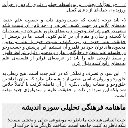
2- «و تجرّأتُ بجهلی: و به‌واسطه جهلم، دلیری کردم و جرأت
ورزیدم»، جمله‌ای از دعای کمیل.
3- باید توجه داشت که جست‌وجوی ذات و حقیقت علم جدید،
به‌معنای تلاش در جهت کشف تعریف و «حد تام» آن نیست بلکه
سعی در فهم شرایط وجود و زمینه‌های ظهور علم جدید و نسبت آن
با گذشته و شأن و مقام آن در عالم کنونی است. ما در پرسش از
حقیقت علم جدید، در پی کشف نسبت خود با علم و تعیین
محدوده‌های توان خود در قلمرو آن نسبتیم. این پرسش و جست‌وجو
در فلسفه علم متعارف جایگاهی ندارد و به‌همین دلیل، شرایط ظهور
و بسط تاریخی علم را باید در عرصه‌ای فراتر از فلسفه‌ی علم
به‌معنای رایج کلمه دنبال کرد.
4- این سودای تصرف و تملکی که در علم جدید است، هیچ ربطی به
خلق‌وخو و روان‌شناسی بعضی از دانشمندان ندارد که بتوان با داشتن
خلق‌وخو و صفات روانی دیگری از آن فاصله گرفت یا کاملاً خلاص
شد بلکه این سودا در ذات و حقیقت علوم و متدولوژی جدید نهفته
است.
ماهنامه فرهنگی تحلیلی سوره اندیشه
حیث التفاتی شناخت ما ناظر به موضوعی جزئی و بخشی نیست؛
بلکه ناظر به کلیت جامعه است. شناخت کل‌نگر ما با حرکت از