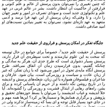
که چنین تغییری را نمی‌توان بدون پرسش از عالم و علم کنونی و
فرارفتن از حاکمیت آن انتظار داشت. بشر در عالم غربی در عهد
علم و تکنولوژی جدید است و سودای تصرف در امور و تغییر جهان
را دارد، و تا وقتی‌که زمان پرسش از این عهد فرا نرسد و آدمی
متعهد به عهد تازه‌ای نشود، نمی‌توان به تغییر بنیادین نسبت‌های او
امید صادقی داشت.
جایگاه تفکر در امکان پرسش و فراروی از حقیقت علم جدید
3
پرسش از حقیقت علم جدید
، خصوصاً برای جوامع در حال توسعه
که سخت به این علوم نیازمندند و تحت سیطره‌ی آن قرار دارند،
پرسش بسیار دشواری است که طرح جدی آن، هرگز به سادگی و
چنانکه گفتیم، بدون فرارسیدن زمان آن اتفاق نمی‌افتد. طرح
پرسش آنگاه مایه‌ی تحول در امور می‌شود که با زبان تفکر، که غیر
از زبان عادت و سیاست و روزمرگی است، بیان شود. عارفان و
شاعران و فیلسوفان همواره با این زبان، شعله‌های پرسش و اندیشه
را در تاریخ روشن نگه داشته و از حریم آن پاسبانی کرده و برای
بشر، راه‌های رهایی از ابتذالِ قشریت و روزمرگی را گشوده‌اند. آیا
خلأ اندیشه و غیاب اندیشمند را می‌توان با بسط حوزه‌های تحقیق و
پژوهش و برگزاری همایش‌ها و سمینارها پر کرد؟ این‌ها همه مهم و
در جای خود بسیار قابل توجه و ای بسا که زمینه‌ساز تذکر‌ند ولی در
مسیر تحول در علوم‌انسانی، که مستلزم نوعی دگرگونی بنیادین در