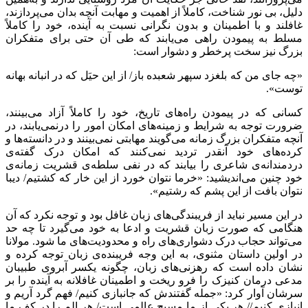
دلیل، بی نور شناخت، کاملاً از اهمیت و مهابت آنچه بدان می‌پردازند،
غافلند و با اطمینان و بدون نگرانی نسبت به آینده، خود را کاملاً
مسلط به پیمودن راهی می‌یابند که طی آن حتی برای متفکران
بزرگ نیز سخت پرخطر و دشوار است:
«چه جای من که بلغزد سپهر شعبده ‌باز/ از این حیَل که در انبانه بهانه
توست».
کسانی که در پیمودن راه‌های تاریخ، خود را کاملاً آزاد می‌بینند،
ضرورت توجه به شرایط و زمینه‌های امکان امور را درنمی‌یابند، در
آنچه متفکران بزرگ زمانه می‌گویند مهابتی نمی‌بینند و در دانسته‌ها و
کرده‌های خود آنقدر تردید نمی‌کنند که امکان درک گفته‌ی
دردمندانه‌ی شاعری را بیابند که در نفی سلطه‌ی قشریت زمانه‌ی
خود چنین می‌اندیشید: «خرما نتوان خورد از این خار که کشتیم/ دیبا
نتوان بافت از این پشم که رشتیم».
در این مسیر نباید از فریبندگی‌های زبان غافل بود و توجه نکرد که آن
هنگامی که صورت زبان قشریت و ادعا به خود می‌گیرد تا چه حد
می‌تواند حجاب درک دشواری‌های راه و محدودیت‌های ما شود. مولانا
در اولین داستان مثنوی، به این وجه فریبنده‌ی زبان توجه کرده و
نشان داده است که رهزنی‌های زبان، چگونه یکسر آبروی طبیبان
مدعی درمان کنیزک را فرو ریخت و اطمینان غافلانه به آینده‌ را بر
سرشان آوار کرد: «جمله گفتندش که جانبازی کنیم/ فهم گرد آریم و
انبازی کنیم// هر یکی از ما مسیح عالمی است/ هر الم را در کف ما