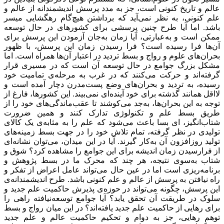
عالم و تاریخ کنونی است، جز به مدد پرسش اندیشمندانه از عالم و
علم کنونی، به نظر نمی‌آید که برداشتن هیچ‌گام رهگشایی میسر
باشد. اما آیا طرح چنین پرسشی برای کشورهای در حال توسعه
ممکن است و به‌عبارتی، آیا زمان به‌جان آزمودن این پرسش برای
آن‌ها فرا رسیده است؟ فرا رسیدن زمان این پرسش، با ظهور
بحران‌های علوم و رواج و بسط تردید در اعتبار آن‌ها‌ همراه است. اما
مشکل بزرگ جوامع در حال توسعه آن است که در مسیری قرار
گرفته‌اند و حرکت می‌کنند که در غرب به مرحله‌ی تمامیت خود
رسیده، به تردید و بحران‌های وضع پست‌مدرن دچار آمده است و
لااقل همانند گذشته برای خود آینده‌ای نمی‌بیند. این کشورها، فارغ از
توجه به این بحران‌ها، به‌جد می‌کوشند تا عقب‌ماندگی‌های خود را از
طریق بسط علم و تکنولوژی تدارک کنند و همین ضرورت
شتاب‌انگیز، ای ‌بسا باعث می‌شود که علم را به مثابه‌ی یک کالای
تولیدی در نظر گرفته، تمام تلاش خود را در جهت بسط زمینه‌های
تولید روزافزون آن به‌کار گیرند. آیا در این میدان، می‌توان نشانه‌ای
از فرارسیدن زمان اندیشه برای این جوامع را مشاهده کرد؟ شوق و
شتاب به‌سوی نتیجه، هر چند که محرک ما در بسط پژوهش و
برنامه‌ریزی است اما در عین حال می‌تواند عامل اعراض از تفکر و
راه نیافتن به پرسش از عالم و علم کنونی باشد. طرح اندیشمندانه‌ی
این پرسش، چگونه می‌تواند در حوزه‌ی پذیرش حاکمیت علم جدید و
سلوک در طریقت آن تحقق یابد؟ آیا جوامع توسعه‌نیافته راهی را
برای رهایی از حاکمیت علم جدید یافته‌اند؟ در این میان رواج و بسط
توهمِ رهایی، جز به دوام و تحکیم حاکمیت عالم و علم جدید