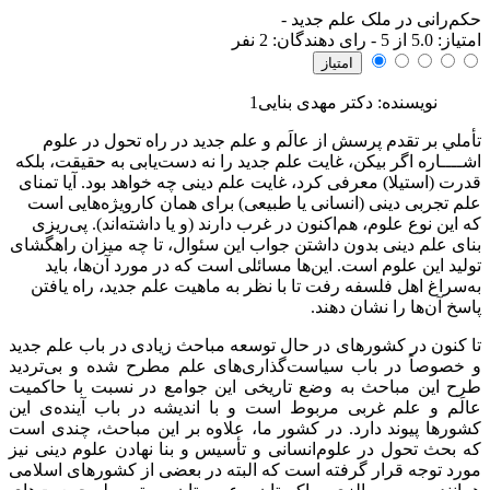
حکم‌رانی در ملک علم جدید
-
امتياز:
5.0
از 5 - رای دهندگان:
2
نفر
نویسنده: دكتر مهدی بنایی1
تأملي بر تقدم پرسش از عالَم و علم جدید در راه تحول در علوم
اشــــاره
اگر بیکن، غایت علم جدید را نه دست‌یابی به حقیقت، بلکه
قدرت (استیلا) معرفی کرد، غایت علم دینی چه خواهد بود. آیا تمنای
علم تجربی دینی (انسانی یا طبیعی) برای همان کارویژه‌هایی است
که این نوع علوم، هم‌اکنون در غرب دارند (و یا داشته‌اند). پی‌ریزی
بنای علم دینی بدون داشتن جواب این سئوال، تا چه میزان راهگشای
تولید این علوم است. این‌ها مسائلی است که در مورد آن‌ها، باید
به‌سراغ اهل فلسفه رفت تا با نظر به ماهیت علم جدید، راه یافتن
پاسخ آن‌ها را نشان دهند.
تا کنون در کشورهای در حال توسعه مباحث زیادی در باب علم جدید
و خصوصاً در باب سیاست‌گذاری‌های علم مطرح شده و بی‌تردید
طرح این مباحث به وضع تاریخی این جوامع در نسبت با حاکمیت
عالَم و علم غربی مربوط است و با اندیشه در باب آینده‌ی این
کشورها پیوند دارد. در کشور ما، علاوه ‌بر این مباحث، چندی است
که بحث تحول در علوم‌انسانی و تأسیس و بنا نهادن علوم دینی نیز
مورد توجه قرار گرفته است که البته در بعضی از کشورهای اسلامی