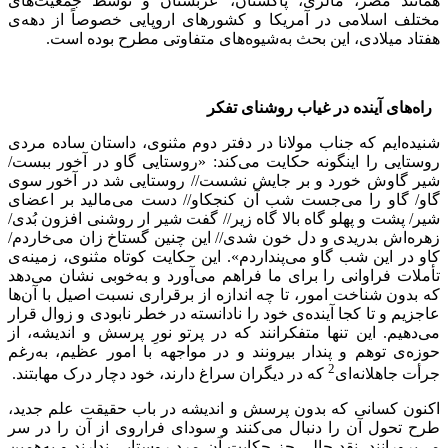
همانند مصر، مالزی، پاکستان، عربستان و توسط جمعیت‌های
مختلف اسلامی در آمریکا و کشورهای اروپایی خصوصاً از دهه‌ی
هفتاد میلادی، این بحث به‌شیوه‌های متفاوتی مطرح بوده است.
راه‌های آینده در غیاب روشنای تفکر
شنیده‌ایم که جناب مولانا در دفتر دوم مثنوی، داستان ساده مردی
روستایی را اینگونه حکایت می‌کند: «روستایی گاو در آخور ببست/
شیر گاوش خورد و بر جایش نشست// روستایی شد در آخور سوی
گاو/ گاو را می‌جست شب آن کنجکاو// دست می‌مالید بر اعضای
شیر/ پشت و پهلو گاه بالا گاه زیر// گفت شیر ار روشنی افزون بُدی/
زهره‌اش بدریدی و دل خون شدی// این چنین گستاخ زان می‌خاردم/
کاو در این شب گاو می‌پنداردم». این حکایت کوتاه مثنوی، زمینه‌ی
تأملات فراوانی را برای ما فراهم می‌آورد و به‌خوبی نشان می‌دهد
که بدون شناخت امور، تا چه اندازه از برقراری نسبت اصیل با آن‌ها
عاجزیم و تا کجا آینده‌ی خود را نادانسته در خطر نابودی و زوال قرار
می‌دهیم. این تنها متفکرانند که در پرتو نورِ پرسش و اندیشه، از
حوزه‌ی توهم و پندار بیرونند و در مواجهه با امور عظیم، به‌رغم
2
جرأت جاهلانه‌ای
که در دیگران سراغ دارند، خود دچار درک مهابتند.
اکنون کسانی که بدون پرسش و اندیشه در باب حقیقت علم جدید‌،
طرح تحول آن را دنبال می‌کنند و سودای فراروی از آن را در سر
می‌پرورانند، نقد حالی جز حکایت آن مرد روستایی ندارند و به‌همین