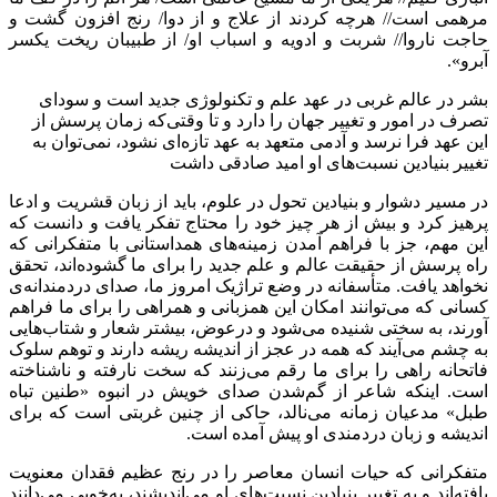
مرهمی است// هرچه کردند از علاج و از دوا/ رنج افزون گشت و
حاجت ناروا// شربت و ادویه و اسباب او/ از طبیبان ریخت یکسر
آبرو».
بشر در عالم غربی در عهد علم و تکنولوژی جدید است و سودای
تصرف در امور و تغییر جهان را دارد و تا وقتی‌که زمان پرسش از
این عهد فرا نرسد و آدمی متعهد به عهد تازه‌ای نشود، نمی‌توان به
تغییر بنیادین نسبت‌های او امید صادقی داشت
در مسیر دشوار و بنیادین تحول در علوم، باید از زبان قشریت و ادعا
پرهیز کرد و بیش از هر چیز خود را محتاج تفکر یافت و دانست که
این مهم، جز با فراهم آمدن زمینه‌های همداستانی با متفکرانی که
راه پرسش از حقیقت عالم و علم جدید را برای ما گشوده‌اند، تحقق
نخواهد یافت. متأسفانه در وضع تراژیک امروز ما، صدای دردمندانه‌ی
کسانی که می‌توانند امکان این همزبانی و همراهی را برای ما فراهم
آورند، به سختی شنیده می‌شود و درعوض، بیشتر شعار و شتاب‌هایی
به چشم می‌آیند که همه در عجز از اندیشه ریشه دارند و توهم سلوک
فاتحانه راهی را برای ما رقم می‌زنند که سخت نارفته و ناشناخته
است. اینکه شاعر از گم‌شدن صدای خویش در انبوه «طنین تباه
طبل» مدعیان زمانه می‌نالد، حاکی از چنین غربتی است که برای
اندیشه و زبان دردمندی او پیش آمده است.
متفکرانی که حیات انسان معاصر را در رنج عظیم فقدان معنویت
یافته‌اند و به تغییر بنیادین نسبت‌های او می‌اندیشند، به‌خوبی می‌دانند