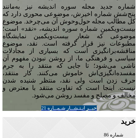
شماره‌ جدید مجله سوره اندیشه نیز به‌مانند
پنج
شش شماره‌ اخیرش، موضوعی محوری دارد که
کل مطالب مجله حول‌وحوش آن می‌چرخد. موضوع
بیست‌ویکمین شماره‌ سوره‌ اندیشه، «نقد» است؛
موضوعی که شعار بیست‌ویکمین نمایشگاه
مطبوعات نیز قرار گرفته است. نقد، موضوع
مناقشه‌برانگیزی است که بسیاری از مجادلات
سیاسی و فرهنگی ما، از روشن نبودن مفهوم آن
ناشی می‌شود؛ تا جایی که منتقد را به جرم
مفسده‌انگیزی‌اش خاموش می‌کنند. کار منتقد،
حرف زدن است ولی نقد، منتظر شنیده شدن
نیست. اینجا است که تفاوت منتقد با معترض و
مخالف و مصلح و مفسد روشن می‌شود.
خبــر انـتـشــار شـمــاره 21
خرید
شماره 86