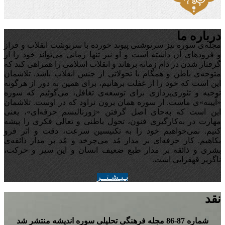
درباره ما
مجله‌ی سوره نیز سرنوشتی پیوند خورده با سرنوشت انقلاب و فراز
و فرودهای آن داشته است و او نیز تنها زمانی می‌تواند خود را از
گرفتار شدن در دام زمانه برهاند و انقلاب اسلامی را همراهی کند که
متوجه‌ی باطن و همگام با تحولاتی از جنس انقلاب باشد. تلاشمان
این است که خود را از غفلت برهانیم، برای همین به دور از هرگونه
توجیه‌ و تئوری‌پردازی برای توسعه‌ی تغافل،‌ می‌گوئیم که سوره
«آیینه‌»ی ماست. از سوره همان برون تراود که در اوست. تلاشمان
این است که به‌جای اصل گرفتن «ژورنالیسم حرفه‌ای»، یعنی
مهارت در به‌کارگیری فنون، تحول باطنی و تعالی فکری را پیشه
کنیم. نمی‌خواهیم خود را به تکنیسین سرعت، دقت و اثر فرو
بکاهیم. کار حرفه‌ای بر مدار مُد می‌چرخد و مُد بر مدار ذائقه‌ی
بشری و ذائقه بر مدار طبع ضعیف انسان و این سیر و حرکت،
ناگزیر قهقرایی است.
بـيـشـتــر
نقد
شماره 87-86 مجله‌ فرهنگی تحلیلی سوره‌ اندیشه منتشر شد