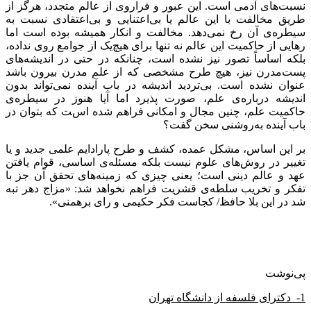
نسبت‌های آدمی است. این عبور و فراروی از عالم متجدد، هرگز از
طریق مخالفت با این عالم یا بی‌اعتنایی و بی‌اعتقادی نسبت به
سیطره‌ی آن رخ نمی‌دهد. مخالفت و انکار همیشه بوده است اما
رهایی از حاکمیت این عالم نه تنها برای هیچ‌یک از جوامع روی نداده،
بلکه اساساً تصور نیز نشده است، چنانکه در حتی در اندیشه‌های
پست‌مدرن نیز، هیچ طرح مشخصی که از علم مدرن بیرون باشد
عنوان نشده است. بی‌تردید اندیشه در باب آینده نمی‌تواند بدون
اندیشه درباره‌ی علم، صورت پذیرد اما آیا هنوز در سیطره‌ی
حاکمیت علم، چنین مجال و امکانی فراهم شده است که بتوان در
باب آینده به‌روشنی سخن گفت؟
بر این اساس، مشکل عمده، کشف و طرح پارادایم علمی جدید و یا
تغییر در روش‌های علوم نیست بلکه مسئله‌ی اساسی، قوام یافتن
عهد و عالم دینی است؛ یعنی چیزی که زمینه‌های تحقق آن جز با
تفکر و تخریب سلطه‌ی قشریت فراهم نخواهد شد: «مزاج دهر تبه
شد در این بلا حافظ/ کجاست فکر حکیمی و رای برهمنی».
پی‌نوشت
1- دکترای فلسفه از دانشگاه تهران