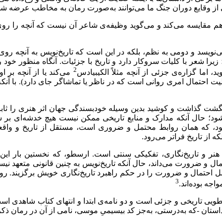
از وقایع دوران جنگ ما می‌توانند به‌صورت رمان به مخاطب عرضه شو
م مقایسه می‌کند و می‌گوید وظیفه‌ی شاعر آن نیست که آنچه را روی 
می‌نویسد و دومی به نظم، بلکه در این است که تاریخ‌نویس به آنچه روی
زیرا شعر با کلیات سروکار دارد و تاریخ با جزئیات. آنگاه منظور خود 
2
اما گزاره‌ی جزئی از آنچه مثلاً الکیبیادس
می‌کند یا از آنچه بر 
 احتمال امری روانی است که در ناظر یا تماشاگر جای دارد). با آنکه
 انگشت گذاشت و کوشید بدین وسیله خودبسندگی جهان اثر هنری را ث
د؛ حال آنکه مدارک و منابع تاریخی ممکن نیست هیچ‌ خدشه‌ای بر ش
خود، که همان روابط محتمل و ضروری است، مستقل از تاریخ و واق
 از تاریخ فراتر می‌رود.
 و تاریخ‌نگاری، تفکیکی سنتی است. ارسطو، که نخستین بار این دو
ال و ضرورت می‌داند، حال آنکه تاریخ‌نویس به چنین قانونی متعهد نیس
 اصل احتمال و ضرورت را در حکم راهبرد تاریخ‌نگاری خویش برگزیند.
3
اجه بوده‌اند.
ویی تاریخی و جزئی است و دو نامه‌ی ابتدا و انتهای کتاب شاهدی است 
استان -که به‌درستی، به‌جز کد بیسیمیِ موسی، نامی از آن در رمان ذک