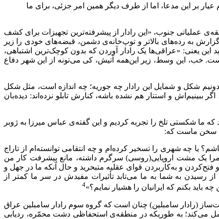
عیار بر این مدعا، اما از طرف دیگر همین امر جزئی، برای ما
‌ی عملیاتی جنوب، «این رادار از پیشرفته‌ترین تجهیزات برای کشف
د که با ضریب خطای 5+و- متر، این نقاط را شناسایی و پس از گزارش به رده‌های بالاتر و توپ‌خانه‌ی دشمن، قبضه‌های خودی را زیر
این یعنی: «عراقی‌ها یک رادار آوردن که بدون کوچک‌ترین اشتباهی،
. خب، این وسط، زیر این‌همه آتیش، کی می‌تونه از این شهر دفاع
ی‌دونیم شکل و شمایل این رادار چه جوریه؛ چه اندازه است، مثل شکل
ببینیم‌اش و استتار هم نشده باشه، کنارش تابلو نزده‌اند: دیده‌بان
 ما شکستی تلخ را تجربه کردیم و این گفته‌ی عباس میرزا به ژوبر
؟ یا چه شهری را تسخیر کرده‌ام و چه انتقامی توانسته‌ام از تاراج
مرا یک مشت اروپایی(روسی) سرگرم داشته، مانع پیشرفت کار من
ح‌کردن و به‌کاربردن قوای عقلیه متبحرید و حال آنکه ما در جهل و
 رسیدن به شما به ما می‌تابد تأثیرات مفیدش در سر ما کمتر از
4
باید بکنم که ایرانیان را هشیار نمایم؟»
یامت‌ساز (رادار سامبلین) چنان است که گروه سوم رادار سامبلین عراق
ظر، در مناطق دشتی و کوهستانی به دقت عمل می‌کند؛ به طوریکه در منطقه‌ی استحفاظی دشت محمّره، ردیابی