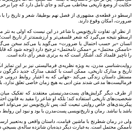
حکایت از وضع تاریخی مخاطب می‌کند و جای تأمل دارد که چرا برخی 
ارسطو در قطعه‌ی مشهوری از فصل نهم بوطیقا، شعر و تاریخ را با ه
ضرورت، امکان وقوع دارند.
از نظر او، تفاوت تاریخ‌نویس با شاعر در این نیست که اولی به نثر 
ارسطو نتیجه می‌گیرد که شعر فلسفی‌تر و ارزشمند‌تر از تاریخ است؛ 
انسان «بر حسب احتمال یا ضرورت» می‌گوید یا می‌کند سخن می‌گوید، 
«ناممکن محتمل» بر «ممکن نامحتمل» ترجیح دارد (توجه شود که قابلیت
را ناچیز قلمداد کند، آشکار است که به برتری شعر رأی داده است.
روایت‌شناسی مدرن، به ویژه نظریه‌ی فرمالیستی نیز بر این تمایز
تاریخ و مدارک تاریخی، ممکن است با کشف مدارک جدید دگرگون شو
مستقل داستان زندگی می‌کند -جهانی که به اعتبار روابط درونی 
فرمالیست‌ها مدعی شدند متن ادبی به هیچ زمان خاصی تعلق ندارد، بلکه
از طرف دیگر گرایش‌های پست‌مدرنیستی معتقدند که تفکیک میان هنر
شخصیت‌های تاریخی استفاده کند؛ بلکه او شاعر را مقید به قانون احتم
پیکر‌بندی‌های خاص روایتی تبعیت کند، پس تاریخ‌نویس نیز می‌تواند
باشد یا نباشد. رمان و تاریخ‌نویسی پست‌مدرن با بود و نبود این روابط مو
ولی در رمان شطرنج با ماشین قیامت، داستان واقعی و به‌تعبیر ارسط
ناممکن محتمل است. به‌عبارت دیگر دیده‌بان شانزده ساله‌ی بسیجیِ د