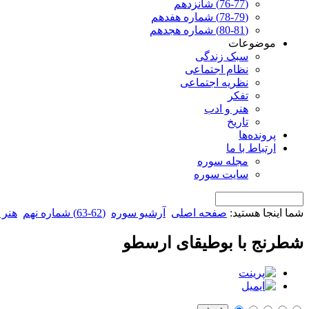
(76-77) شانزدهم
(78-79) شماره هفدهم
(80-81) شماره هجدهم
موضوعات
سبک زندگی
نظام اجتماعی
نظریه اجتماعی
تفکر
هنر و ادب
تاریخ
پرونده‌ها
ارتباط با ما
مجله سوره
سایت سوره
شما اینجا هستید:
صفحه اصلی
آرشیو سوره
(62-63) شماره نهم
هنر 
شطرنج با بوطیقای ارسطو