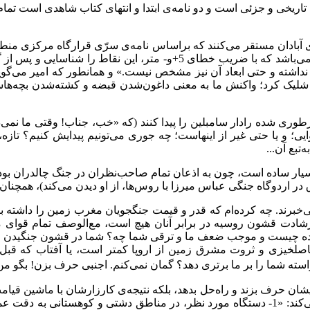
اریخی و جزئی است و دو نامه‌ی ابتدا و انتهای کتاب شاهدی است تمام 
 آبادان مستقر می‌کنند که براساس نامه‌ی سرّی قرارگاه مرکزی منطقه
دقیق محل استقرار توپ‌خانه‌ها و خمپاره‌اندازها و موشک‌های دوربرد می‌باش
نداشته و حتی ابعاد آن نیز مشخص نیست.» و همانطور که امیر می‌گوید 
 شلیک کرد؛ واکنش ما به معنی داغون‌شدن قبضه و کشته‌شدن بچه‌هاست
هرطوری شده رادار سامبلین را پیدا کنند (که «خب، جناب! وقتی ما نم
 و یا حتی غیر از اینهاست؛ چه جوری می‌تونیم پیدایش کنیم؟ تازه، اگر 
‌تبع آن...
ر ساده است، چون به اذعان تمام صاحب‌نظران در جنگ چالدران بود که
برند. چه کرده‌ام که قدر و قیمت جنگجویان مغرب زمین را داشته باشم
رشادت قشون روسیه در برابر آنان هیچ است، مع‌الوصف تمام قوای 
ط کرده چیست و موجب ضعف ما و ترقی شما چه؟ شما در قشون جنگیدن و فت
صلخیزی و ثروت مشرق زمین از اروپا کمتر است، یا آفتاب که قبل از
ما را بر ما برتری دهد؟ گمان نمی‌کنم. اجنبی حرف بزن! بگو من چه 
 برایشان حرف بزند و راه‌حل بدهد، بلکه نتیجه‌ی کارزارشان با ماشین ق
در نامه‌ای سرّی به فرماندهی، نتایج آزمایش رادار را چنین گزارش می‌کند: «1- دستگاه مورد ن