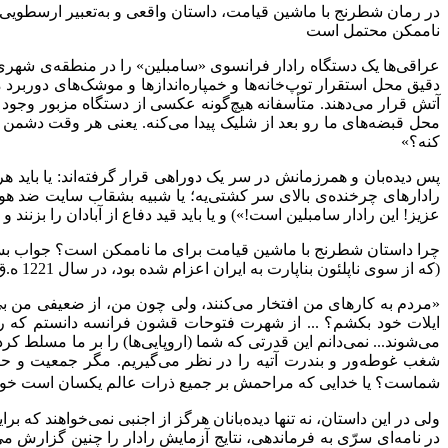
در رمان شطرنج با ماشین قیامت، داستان واقعی و به‌تعبیر ارسطویی ت
ناممکن محتمل است
عراقی‌ها یک دستگاه رادار فرانسوی «سامبلین» را در منطقه‌ی شهری
آتش قرار می‌دهند. متأسفانه هیچ‌گونه عکسی از دستگاه مزبور وجود 
محل قبضه‌های ما رو بعد از شلیک پیدا می‌کنه. یعنی هر وقت دشمن
کنه؟»
پس دیده‌بان و همرزمانش در سر یک دوراهی قرار گرفته‌اند: یا باید 
رادارهای چرخنده‌ی بالای سر کشتی‌یه؛ یا شبیه بشقاب سایت ضد هوایی؛
عزیز! این رادار سامبلین است!») و یا باید قید دفاع از آبادان را بزنند و به
چرا داستان شطرنج با ماشین قیامت برای ما ناممکن است؟ جواب بسیا
(که از سوی ناپلئون بناپارت به ایران اعزام شده بود، در سال 1221 ه.ق در اردوگاه جنگی عباس میرزا با روس‌ها، از او دیدن می‌کند)، همچنان سخن ماست که:
«مردم به کارهای من افتخار می‌کنند، ولی چون من، از ضعیفی من بی‌خ
ایلات خود بکشم؟ ... از شهرت فتوحات قشون فرانسه دانستم که 
می‌شوند... نمی‌دانم این قدرتی که شما (اروپایی‌ها) را بر ما مسل
شغب غوطه‌ور و بندرت آتیه را در نظر می‌گیریم. مگر جمعیت و حا
شماست؟ یا خدایی که مراحمش بر جمیع ذرات عالم یکسان است خواسته ش
ولی در این داستان، نه تنها دیده‌بانان هرگز از اجنبی نمی‌خواهند که