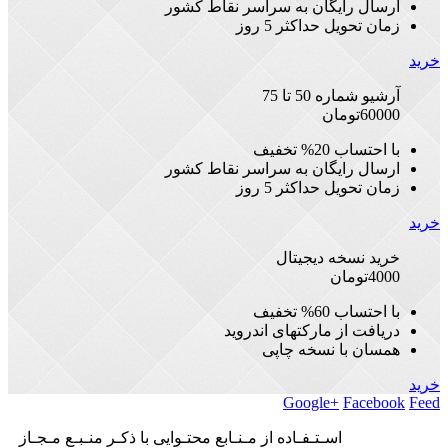
ارسال رایگان به سراسر نقاط کشور
زمان تحویل حداکثر 5 روز
خرید
آرشیو شماره 50 تا 75
60000
تومان
با احتساب 20% تخفیف
ارسال رایگان به سراسر نقاط کشور
زمان تحویل حداکثر 5 روز
خرید
خرید نسخه دیجیتال
4000
تومان
با احتساب 60% تخفیف
دریافت از مارکتهای اندروید
همسان با نسخه چاپی
خرید
Google+
Facebook
Feed
اسـتـفـاده از مـنـابع محتـوایی با ذکـر منـبـع مـجـاز