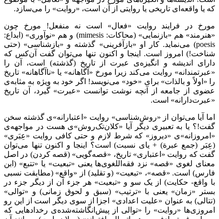
که یا واقعه‌ای تاریخی یا روایتی از آن است، «روایت» را می‌سازد.
مورخ در فرایند روایت «فعال» است نه منفعل! مورخ چون
«هنرمند» هم «بازنمایی» (محاکات:
mimesis
) و هم «نوآوری» (ابداع:
poesis
) می‌نماید. کار او «بازآفرینی» گذشته و «بازشناسی» (حتی
شناخت!) امروز است. اینجا و اکنون تنها می‌توان گفت آن‌کس که
دارای اندیشه و انگیزه‌ی عبرت از تاریخ (گذشته) است، آن را
«عبرتمندانه» روایت می‌کند زیرا مورخ «آگاهانه» یا «ناآگاهانه» تاریخ
را «اولاً و بالذات» برای «خود» می‌نویسد! اگر خود به ویژه به مثابه‌ی
عضوی از جامعه از آنچه نوشت توانست «عبرت» گیرد، آن تاریخ
«عبرت‌دارانه» است.
اما آیا می‌توان از «روش‌شناسی» روایت «اعتبارانه»ی گذشته سخن
گفت!؟ یا به تعبیری دیگر آیا «کلان‌تک‌روش»ی هست در مواجهه‌ی
«امروزانه»ی «دیروز» که شرط لازم و حتی کافی روایت «عِبَری»
(عِبَر (جمع عبرة) + یای نسبت) است؟ اینجا و اکنون تنها می‌توان
گفت که روایت «اعتباری» تاریخ، «قصه‌گویی» (قصه کردن) در اصل
معنای لغوی «قصه» نزد فقه‌اللغوی‌ها یعنی «تبعیت» یا «تتبع» (ابن
فارس) است. «قصه»، «تبعیت» (و تقلید) از «واقع» (مطابقت نسبی
با واقع- حکایت) از یک سو و «تبعیت» هر جزء آن از دیگر جزء در
بستر «زمان» یعنی با «ترتیب» (سبق و لحوق زمانی) و «توالی»
(تتالی) به عنوان «علیت اعدادی» اجزا از سوی دیگر است از این رو
امروزی‌ها «روایت» را «توالی از پیش‌انگاشته‌شده‌ی رخدادهایی که