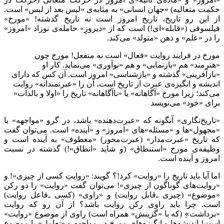
حکمت متعالیه) «جهان انسانی» به مثابه‌ی «لبس بعد از لبس» است.
از این رو تاریخ، تاریخ امروز است نه تاریخ گذشته! «مورخ»
فیلسوفی («قابله»ای!) است که از «دیروزِ» حامله‌ی نوزاد «امروز»
را در «علم» و ذهن «متولد» می‌کند.
مورخ در فرایند روایت «فعال» است نه منفعل! مورخ چون
«هنرمند» هم «بازنمایی» و هم «نوآوری» می‌نماید. کار او
«بازآفرینی» گذشته و «بازشناسی» امروز است. آن کس که دارای
اندیشه و انگیزه‌ی عبرت از تاریخ است، آن را «عبرتمندانه» روایت
می‌کند؛ زیرا مورخ «آگاهانه» یا «ناآگاهانه» تاریخ را «اولا و بالذات»
برای «خود» می‌نویسد
«تاریخ‌نگاری» آنگونه که «عبرت‌دهنده» باشد، در گرو «مواجهه» با
«مجهول»ها و «مسئله»های «امروز» و «آینده» است. می‌توان گفت
که تاریخ «عبرت‌مدار» (عبرت‌محور) «معطوف» به آینده است و
وظیفه‌ی مورخ «استنطاق» (و شاید «انطاق»!) گذشته در نسبت
امروز و آینده است.
اما آیا باید تاریخ را «روایت» کرد!؟ گویند: «روایتِ کسی از چیزی»! و
«روایت‌های گوناگون از چیزی»! می‌توان گفت «روایت» را دو رکن
«موضوع» (چیزی‌ ـ‌قابل روایت) و «راوی» (کسی ـ‌فاعل روایت)
است. چرا باید راوی رکن روایت باشد؟ از آن رو که روایت
«برداشت»ِ (که با «گزینش» همراه است) راوی از موضوع «روایت»
است! اندیشه‌ها و انگیزه‌های مورخ در مواجهه و «تعامل» با موضوع