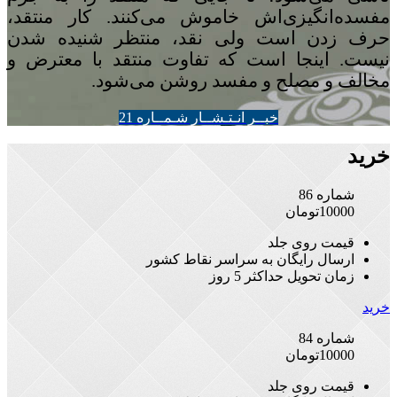
مفسده‌انگیزی‌اش خاموش می‌کنند. کار منتقد،
حرف زدن است ولی نقد، منتظر شنیده شدن
نیست. اینجا است که تفاوت منتقد با معترض و
مخالف و مصلح و مفسد روشن می‌شود.
خبــر انـتـشــار شـمــاره 21
خرید
شماره 86
10000
تومان
قیمت روی جلد
ارسال رایگان به سراسر نقاط کشور
زمان تحویل حداکثر 5 روز
خرید
شماره 84
10000
تومان
قیمت روی جلد