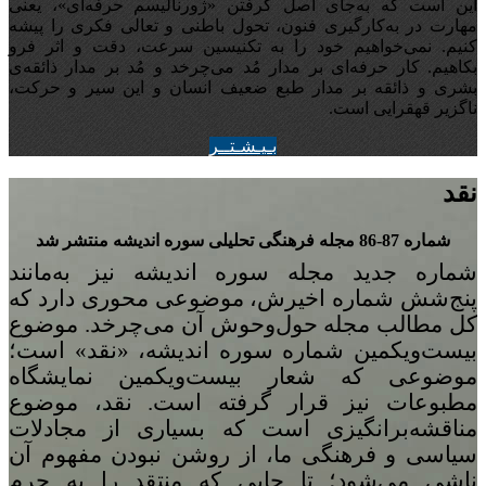
این است که به‌جای اصل گرفتن «ژورنالیسم حرفه‌ای»، یعنی
مهارت در به‌کارگیری فنون، تحول باطنی و تعالی فکری را پیشه
کنیم. نمی‌خواهیم خود را به تکنیسین سرعت، دقت و اثر فرو
بکاهیم. کار حرفه‌ای بر مدار مُد می‌چرخد و مُد بر مدار ذائقه‌ی
بشری و ذائقه بر مدار طبع ضعیف انسان و این سیر و حرکت،
ناگزیر قهقرایی است.
بـيـشـتــر
نقد
شماره 87-86 مجله‌ فرهنگی تحلیلی سوره‌ اندیشه منتشر شد
شماره‌ جدید مجله سوره اندیشه نیز به‌مانند
پنج
شش شماره‌ اخیرش، موضوعی محوری دارد که
کل مطالب مجله حول‌وحوش آن می‌چرخد. موضوع
بیست‌ویکمین شماره‌ سوره‌ اندیشه، «نقد» است؛
موضوعی که شعار بیست‌ویکمین نمایشگاه
مطبوعات نیز قرار گرفته است. نقد، موضوع
مناقشه‌برانگیزی است که بسیاری از مجادلات
سیاسی و فرهنگی ما، از روشن نبودن مفهوم آن
ناشی می‌شود؛ تا جایی که منتقد را به جرم