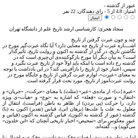
عبور از گذشته
-
امتياز:
4.8
از 5 - رای دهندگان:
22
نفر
سجاد هجری/ کارشناسی ارشد تاریخ علم از دانشگاه تهران
چند و چون عبرت گرفتن از تاریخ
اشــــاره
عبرت از تاریخ چه معنایی دارد؟ آیا نگاه عبرت‌گیر مورخ در
نگاشتن تاریخ، در گذر از گذشته به اکنون و روایت تاریخ، تأثیرگذار
است؟ به بیان دیگر آیا مورخ بازگوکننده‌ی آن‌چیزی است که در
گذشته رخ داده است یا اینکه باید اولاً خود از تاریخ عبرت بگیرد و
سپس، اعتبار خود از تاریخ را بازآفرینی کند؟ در این یادداشت با توجه
به معنای «عبرت»، لوازم عبرت گرفتن از تاریخ و جایگاه مورخ در
روایت عبرت‌آموز از تاریخ، مورد بحث قرار گرفته است.
«عبرة [ت]» از ماده‌ی «عبر» (مثلث) با معنای «حرکت»، «جریان» و
«انتقال» و صورت «فِعلة» که اشاره به «نوع» و «هیأت»ی ویژه
دارد، را حرکت (پی بردن) از ظاهر به باطن (فراست)، انتقال از
معلول به علت یا علت‌ها (برهان انی)، قیاس (تقدیر) اکنون به (با)
گذشته (عبور از گذشته به اکنون)، قیاس گذشته به اکنون (قیاس و
عبور معکوس برای «تمحیص» اخبار تاریخی آنچنان که «ابن خلدون»
می‌گوید) و... گفته‌اند.
اما می‌توان «عبرت» را همانند «فِکرت» دانست. «فکر» به اجمال بنا