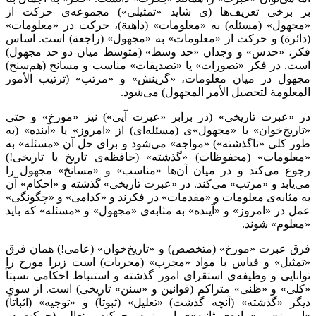
بر برخی تعریف‌ها (ی شاید «تمثیلی») مجموعه‌ی حرکت از
«مجهول» (مسئله) به «معلومات» (ذاهبة)، حرکت در «معلومات»
(دائرة) و حرکت از «معلومات» به «مجهول» (راجعة) است. اساس
فکر، «حدس» و وجدان «حد وسط» (متوسط میان دو حد مجهول)
است. در فکر «تصورات» یا «تصدیقات» مناسب و مسانخ (هم‌سنخ)
مجهول در میان معلومات، «گزینش» و «مرتب» (ترتیب الأمور
المعلومة لتحصیل الأمر المجهول) می‌شود.
در «عبرت تاریخی» (در برابر «عبرت آیی») نیز «مورخ» و حتی
«تاریخ‌خوان» با «مجهول»ی (مسئله‌ای) از «امروز» یا «آینده» (به
طور کلی «ناگذشته») «مواجه» می‌شود و برای حل آن «مسئله» به
«معلومات» (محفوظات) «گذشته» (حافظه‌ی تاریخ یا تاریخی!)
رجوع می‌کند و در میان آن‌ها «مناسب» و «مسانخ» مجهول را
می‌یابد و «مرتب» می‌کند. در «عبرت تاریخی» گذشته و «احکام» آن
به مثابه‌ی معلومات و «مقدمات» در فکرند و «کدامی» و «چگونگی»
عمل در «امروز» و «آینده» به مثابه‌ی «مجهول» و «مسئله» که باید
«معلوم» شوند.
فرق عبرت «مورخ» (متخصص) و «تاریخ‌خوان» (عامی!) همان فرق
«تمثیل» و قیاس با مواد «مجرب» (مجربات) است زیرا مورخ را
توانایی و وظیفه‌ی استقرای امور گذشته و استنباط احکامی نسبتاً
«کلی» و «ظنی» متراکم (قوانین و «سنن» تاریخی) است. از سوی
دیگر «گذشته» (آنچه گذشت) «تعلیل» (ثبوتاً) و «توجیه» (اثباتاً)
«امروز» و «ماده‌ی ثانیه»ی امروز در حرکت متعالی (حرکت در