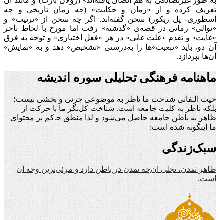
به طور غیرتصادفی به هم اتصال یافته‌اند» (رولان بارت) و مانند آن
تعریف کرده و از «زمان و حکایت» (چه زمان تاریخی و چه
اسطوری- پل ریکور) سخن گفته‌اند. اگر چه سخن از «ترتیب» و
«توالی» زمانی در قصه‌ی «گذشته» رفت اما مورخ با لحاظ تأخر
«غایت» و تقدم «علت غایی» در هر «فعل اختیاری» و توجه به فرق
آن دو، باید «تبعیت»ها را به‌درستی «تشخیص» دهد و به «نمایش»
آن‌ها بپردازد.
ماهنامه فرهنگی تحلیلی سوره اندیشه
حیث التفاتی شناخت ما ناظر به موضوعی جزئی و بخشی نیست؛
بلکه ناظر به کلیت جامعه است. شناخت کل‌نگر ما با حرکت از
ظاهر به باطن جامعه حاصل می‌شود و لذا منطق حاکم بر محتوای
ما اینگونه شده است:
سبک‌زندگی
ظاهر تمدن، تجلی آن‌چه تمدن در باطن دارد و مرئی‌ترین وجه آن
است.