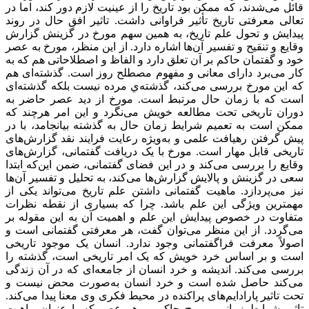
قائل می‌‌شدند، که ممکن بود تاریخ را از عینیت لازم دور کند، اما در
تعالی معرفتی تاریخ تأثیر فراوانی داشت. تاثیر افق حال در روند
پیدایش و تحول علم تاریخ، به همین سهم مورخ در گزینش گزارش
وقایع و تنقیح و تفسیر آن‌‌ها اشاره دارد. از این منظر، مورخ به عصر
خود و گفتمان حاکم بر آن تعلق دارد و الفاظ و اصطلاحاتی هم كه به
کار می‌‌برد دارای معانی و مفهوم مصطلح روز است. گذشته‌‌ای هم
که این مورخ بررسی می‌‌کند، گذشته‌‌ي مرده نیست بلکه گذشته‌‌ای
است که با زمان حال مرتبط است. مورخ از دید عصر حاضر به
دوران تاریخی تحت مطالعه خویش می‌‌نگرد و این امر هرچند که
ممکن است به تعمیم شرایط زمان حال به گذشته بیانجامد، با در
پیش گرفتن رهیافت علمی و به‌‌ویژه رعایت فرایند نقد گزارش‌‌های
تاریخی قابل مهار است. مورخ با یک دریافت گفتمانی، گزارش‌‌های
وقایع را بررسی می‌‌کند و در این فضای گفتمانی، ضمن این‌‌که ابتدا
سعی در گزینش و پالایش گزارش‌‌ها می‌‌کند، به تحلیل و تفسیر آن‌‌ها
نیز می‌‌پردازد. ماهیت گفتمانی داشتن علم تاریخ می‌‌تواند یکی از
مهمترین ویژگی این علم باشد. چرا که بسیاری از نقطه نظرات
متفاوت در خصوص پیدایش این علم و اهمیت آن به این مقوله بر
می‌‌گردد. از این منظر می‌‌توان گفت، هر معرفتی گفتمانی است و
اصولاً معرفت فراگفتمانی وجود ندارد. انسان یک موجود تاریخی
است و بر اساس خرد خویش که یک امر تاریخی است، گذشته را
بررسی می‌‌کند. اندیشه و خرد انسان از جامعه‌‌ای که در آن زندگی
می‌‌کند حاصل شده است و خرد انسان به‌‌صورت محض نیست و
تحت تاثیر پارادایم‌‌های پراکنده در محیط فکری وی معنا پیدا می‌‌کند.
تاثیر شرایط زمانی و روح حاکم بر هر عصر که با عنوان ماهیت