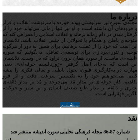
درباره ما
مجله‌ی سوره نیز سرنوشتی پیوند خورده با سرنوشت انقلاب و فراز
و فرودهای آن داشته است و او نیز تنها زمانی می‌تواند خود را از
گرفتار شدن در دام زمانه برهاند و انقلاب اسلامی را همراهی کند که
متوجه‌ی باطن و همگام با تحولاتی از جنس انقلاب باشد. تلاشمان
این است که خود را از غفلت برهانیم، برای همین به دور از هرگونه
توجیه‌ و تئوری‌پردازی برای توسعه‌ی تغافل،‌ می‌گوئیم که سوره
«آیینه‌»ی ماست. از سوره همان برون تراود که در اوست. تلاشمان
این است که به‌جای اصل گرفتن «ژورنالیسم حرفه‌ای»، یعنی
مهارت در به‌کارگیری فنون، تحول باطنی و تعالی فکری را پیشه
کنیم. نمی‌خواهیم خود را به تکنیسین سرعت، دقت و اثر فرو
بکاهیم. کار حرفه‌ای بر مدار مُد می‌چرخد و مُد بر مدار ذائقه‌ی
بشری و ذائقه بر مدار طبع ضعیف انسان و این سیر و حرکت،
ناگزیر قهقرایی است.
بـيـشـتــر
نقد
شماره 87-86 مجله‌ فرهنگی تحلیلی سوره‌ اندیشه منتشر شد