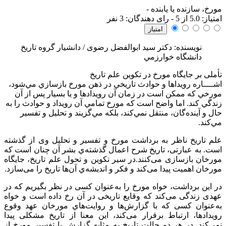
مورخ، سازنده یا یابنده
-
امتياز:
5.0
از 5 - رای دهندگان:
3
نفر
نویسنده: دکتر سید ابوالفضل رضوی / دانشیار گروه تاریخ
دانشگاه خوارزمي
تأملی بر جایگاه مورخ در تکوین علم تاریخ
اشــــاره
رويداها و حوادث تاريخي در ذهن مورخ بازسازي مي‌‌شود،
مورخي که ممکن است در زمان آن رويدادها و يا بسيار پس از آن
زندگي کند. اما واضح است که مورخ تمامي آن‌‌ رويداد و حوادث را به
حال و آينده‌‌گان، منتقل نمي‌‌کند، بلکه مي‌‌گزيند و تحليل و تفسير
مي‌‌کند.
علم تاریخ ناظر به برداشت مورخ و تفسیر و تحلیل وی از گذشته
است. به عبارتی، تاریخ شرح اعمال گذشته‌‌ي بشر آن چنان است که
مورخان بازسازی می‌‌کنند.در سیر تکوین و تحول علم تاریخ، جایگاه
مورخان اهمیت پیدا می‌‌کند و فکر و اندیشه‌‌ي آن‌‌ها تاریخ را می‌‌سازد.
در این برداشت، خواه مورخ را به‌‌عنوان کسی در نظر بگیریم که در
عهدی زندگی می‌‌کند که وقایع تاریخی در آن رخ داده است و خواه
به‌‌عنوان کسی که با گزارش‌‌ها و روایت‌‌هاي مورخان عهد وقوع
رویدادها، ارتباط برقرار می‌‌کند، این معنا از تاریخ مشکلی پیدا
نمی‌‌کند. در هر دو حالت تاریخ به مثابه گزارش یا تفسیر مورخ از