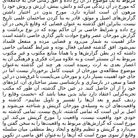
مربوط به یک موضوع در آن رخ داده و افق زمانی حال به جامعه‌‌ای
که مورخ در آن زندگی می‌‌کند و دانش، بینش، ارزش و روش خود را
مرهون آن است اشاره دارد. مورخ بدون در اختیار داشتن
گزارش‌‌های اصیل و موثق، قادر به بنا کردن ساختمان علمی تاریخ
نیست. بنابراین افق گذشته به عنوان فضایی که وقایع تاریخی در آن
رخ داده و شرایط خاصی بر آن حاکم بوده که در نوع برداشت و
گزارش مورخان عصر وقوع حوادت تاثیر گذاری خاصی داشته است
حائز اهمیت به شمار می‌‌رود و فضایی مرده و منفعل قلمداد
نمی‌‌شود. افق گذشته فضایی فعال بوده و شرایط گفتمانی خاصی
داشته که در بطن گزارش‌‌ها و یا همانا منابع مکتوب و غیر مکتوب
مربوط به آن مستتر است و به علاوه میراث فکری و فرهنگی آن به
اعصار بعدی به ارث رسیده است. هر چند این گذشته به‌‌عنوان
موضوع مطالعه‌‌ي ‌‌مورخان از عينيت کامل برخوردار نیست اما در
جای خود اهمیت بسیار دارد و مورخان می‌‌بایست با غرق‌‌شدن در این
فضا و سعی در بازسازی و بازشناسی بستر ساختاری آن، ابژه‌‌های
خود را از آن حاصل کنند. در عین حال گذشته، آن طور که مکتب
تجربه‌‌گرایی اعتقاد دارد نباید بدین معنا باشد که «نخست وقایع را
ردیف کنیم و بعد آن‌‌ها را تفسیر و تاویل نماییم». گذشته و
واقعیت‌‌های آن به وسیله‌‌ي مورخان گزینش و شناخته می‌‌شوند و
اصل بر این است که تمامی گذشته، تاریخ نیست. تمامی گذشته به
خودی خود واقعیت نیست، واقعیت را مورخ گزینش می‌‌کند. این
مورخ است که گزارش‌‌های مربوط به واقعیت‌‌ها را به سخن گفتن وا
می‌‌دارد و گزینش و تنظیم وقایع و ایجاد ربط منطقی میان سلسله
وقایع از سوی مورخ است که آن‌‌ها را به‌‌عنوان افق ماضی در تکوین