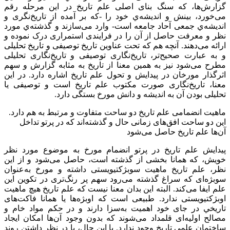
گزارش‌‌ها، که سنگ بنای اصلی علم تاریخ در این مرحله رقم
می‌‌خورد، بینش و اندیشه‌‌ي خود را -که بر آمده از تاریخ‌‌نگری و
اندیشه‌‌ي جمعی آحاد جامعه است- وارد می‌‌سازند و گذشته‌‌ي مورد
نظر و معرفت حاصل از آن را در فرایندی استمراری درک نموده و
ارائه می‌‌دهند. آنچه هم که تحت عناوین تاریخ توصیفی و تاریخ تحلیلی
و به عبارت صحیح‌‌تر، تاریخ‌‌نگاری توصیفی و تاریخ‌‌نگاری تحلیلی
مطرح می‌‌شود نیز به همین معنا از تاریخ به مثابه گزارش و سهم
اثرگذار مورخان در پیدایش و تحول علم تاریخ اشاره دارد. در این
معنا، تاریخ‌‌نگاری صورت مکتوب علم تاریخ است و توصیفی یا
تحلیلی بودن آن به اندیشه و دانش مورخ بستگی دارد.
ماهیت انضمامی علم تاریخ دو ساحت متفاوت و مرتبط به هم دارد.
این دو ساحت افق‌های زمانی حال و گذشته‌اند که در پرتو تداخل
آن‌ها علم تاریخ حاصل می‌شود
پیدایش علم تاریخ در پرتو انضمام مورخ به موضوع مورد نظر
خویش، که همانا بخشی از گذشته است، حاصل می‌‌شود و از این
نظر، علم تاریخ ماهیت سوبژکتيویستی داشته و مورخ به‌‌عنوان
سوبژه‌‌ای که سراغ گذشته می‌‌رود سهم پر رنگ‌‌تری در تکوین این
علم ایفا می‌‌کند. البته این بدان معنا نیست که علم تاریخ هیچ ماهیت
اوبژکتیویستی ندارد. طبیعی است که اوبژه‌‌ها یا همانا فاکت‌‌های
تاریخي در جای خود اهمیت به‌‌سزا دارند و در حکم مواد خام و
مصالح اولیه‌‌ای قلمداد می‌‌شوند که بدون وجود آن‌‌ها امکان ایجاد
ساختمان علمی تاریخ وجود ندارد. با این حال، با در نظر داشتن روند