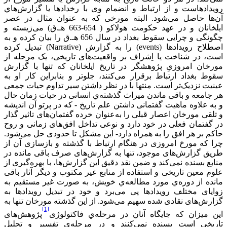
رویدادهاست و از ارتباط و انضمام وی با رخدادها یا گزارش‌‌هاي
آن‌‌ها حاصل می‌‌شود. البته مورخی که به عنوان مثال در عصر
ایلخانان و در عهد حکومت هولاکو ( 654-663 هـ.ق) می‌‌زیسته و
چگونگی و چرایی سقوط بغداد در سال 656 هـ.ق را بیان کرده و به
اصطلاح رویدادها (
events
) را به گزارش (
Narrative
) تبدیل کرده
است، در شناخت یا اِشراف بر واقعیت‌‌های تاریخی، یک مرحله از
مورخان امروزیِ پژوهشگر در تاریخ ایلخانان که تنها با گزارش
سقوط بغداد ارتباط برقرار می‌‌کنند، جلوتر و بنابراین کار او به
عینیت نزدیک‌‌تر است. منتها با در نظر داشتن سیر تداوم حیات جمعی
هر جامعه و باقی ماندن میراث گذشته‌‌ي انسانی در حیات زمان حال
و به علاوه ماهیت گفتمانی داشتن علم تاریخ - که در پرتو آن اندیشه
و تلقی مورخان اعصار قبلی را به‌‌عنوان خرده گفتمان‌‌های تاثیر گذار
در گفتمان فعلی در خود دارد و نوعی تداخل افق‌‌های زمانی و روح
حاکم بر هر افق را به همراه دارد- این مشکل تا حدودی حل می‌‌شود.
چرا که مورخ امروزی در هنگام ارتباط با گذشته و بازسازی آن از
طریق گزارش‌‌های موجود، تنها به گزارش‌‌های صرف باقی مانده در
منابع بسنده نمی‌‌کند و ضمن نقد دقیق این گزارش‌‌ها، با بهره‌‌گیری از
علوم معین تاریخی و استفاده از منابع غیر مکتوب و دیگر آثار باقی
مانده از دوره‌‌ي مورد مطالعه‌‌ي ‌‌خویش، به صورت غیر مستقیم به
زوایای مختلف رویدادها پی می‌‌برد و خود در تبدیل رویدادها به
گزارش‌‌های نقادی شده سهیم می‌‌شود. از این گذشته مورخان تنها به
[1]
این میزان که جایگاه آنان در مرحله‌‌ي فاکتولوژی
پژوهش‌‌های
تاریخی است بسنده نمی‌‌کنند و در مرحله‌‌ي تفسیر و تحلیل