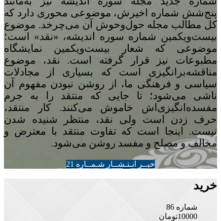
شماره‌ جدید مجله سوره اندیشه نیز به‌مانند
پنج
شش شماره‌ اخیرش، موضوعی محوری دارد که
کل مطالب مجله حول‌وحوش آن می‌چرخد. موضوع
بیست‌ویکمین شماره‌ سوره‌ اندیشه، «نقد» است؛
موضوعی که شعار بیست‌ویکمین نمایشگاه
مطبوعات نیز قرار گرفته است. نقد، موضوع
مناقشه‌برانگیزی است که بسیاری از مجادلات
سیاسی و فرهنگی ما، از روشن نبودن مفهوم آن
ناشی می‌شود؛ تا جایی که منتقد را به جرم
مفسده‌انگیزی‌اش خاموش می‌کنند. کار منتقد،
حرف زدن است ولی نقد، منتظر شنیده شدن
نیست. اینجا است که تفاوت منتقد با معترض و
مخالف و مصلح و مفسد روشن می‌شود.
خبــر انـتـشــار شـمــاره 21
خرید
شماره 86
10000
تومان