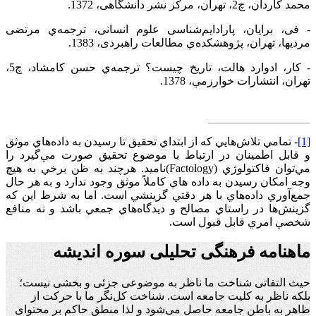
محمد کاردان، چ2، تهران، مرکز نشر دانشگاهی، 1372.
- فی، برایان، پارادایم‌‌شناسی علوم انسانی، ترجمه‌‌ي مرتضی
مردیها، تهران، پژوهشکده‌‌ي مطالعات راهبردی، 1383.
- کار، ادوارد هالت، تاريخ چيست؟ ترجمه‌‌ي حسن كامشاد، چ5،
تهران، انتشارات خوارزمي، 1378.
[1]
- تمامي تلاش‌‌هايي كه از ابتداي تحقيق تا رسيدن به داده‌‌هاي موثق
و قابل اطمينان در ارتباط با موضوع تحقيق صورت مي‌‌گيرد را
مي‌‌توان فاكتولوژي
(Factology)
ناميد. هرچند به ظن برخي به هيچ
وجه امكان رسيدن به داده هاي كاملاً موثق وجود ندارد و به هر حال
جمع‌‌آوري داده‌‌هاي با هر دقتي گزينشي است. اما به شرط اين كه
گزينش‌‌ها در راستاي مصالح و ديدگاه‌‌هاي جمعي باشد و نه منافع
شخصي امري قابل قبول است.
ماهنامه فرهنگی تحلیلی سوره اندیشه
حیث التفاتی شناخت ما ناظر به موضوعی جزئی و بخشی نیست؛
بلکه ناظر به کلیت جامعه است. شناخت کل‌نگر ما با حرکت از
ظاهر به باطن جامعه حاصل می‌شود و لذا منطق حاکم بر محتوای