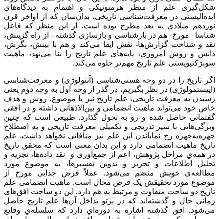
شکل‌‌گیری علم از منظر هرمنوتیکی و اهتمام به دیدگاه‌‌های
ایده‌‌آلیستی در معرفت‌‌شناسی تاریخی، بدان‌‌سان که از اواخر قرن
نوزدهم میلادی به بعد مطرح بوده است، از این منظر که فاعل
شناسا –مورخ- هم در بازشناسی و بازسازی گذشته - از راه گزینش،
نقد و شناخت گزارش‌‌ها- نقش ایفا می‌‌کند و هم با بینش، نگرش،
دانش و روش امروزی، پایه‌‌های علم تاریخ را بنا می‌‌نهد، ماهیت
سوبژكتیویستی علم تاریخ مهم‌‌تر جلوه می‌‌کند.
اگر تاریخ را در دو وجه هستی‌‌شناسی (آنتولوژی) و معرفت‌‌شناسی
(اپیستمولوژی) در نظر بگیریم، در گذر از وجه اول به وجه دوم یعنی
رسیدن به معرفت تاریخی، علم تاریخ نیز با موضوع، روش و هدف
خاص خود می‌‌تواند ماهیت انضمامی و بین‌‌الاذهانی داشته و در افقی
گفتمانی حاصل شده و رو به تحول گذارد. طبیعی است که چنین
ویژگی‌‌هایی با سیر تدریجی و تکمیلی معرفت تاریخی و به اصطلاح
چهره‌‌به‌‌چهره رخ نمایاندن این علم نیز منافاتی نخواهد داشت. علم
تاریخ ماهیت انضمامی دارد و این بدان معنی است که محقق تاریخ
در همه‌‌ي مراحل پژوهش، اعم از جمع‌‌آوری و نقد داده‌‌ها، تجزیه و
تحلیل اطلاعات و تحریر و تدوین تفسیرها، به موضوع مورد
مطالعه‌‌ي خویش منضم می‌‌شود. عملاً فرض جدایی مورخ از
موضوع مورد تحقیقش یک فرض محال است. ماهیت انضمامی علم
تاریخ دو ساحت متفاوت و مرتبط به هم دارد. این دو ساحت افق‌‌های
زمانی حال و گذشته‌‌اند که در پرتو تداخل آن‌‌ها علم تاریخ حاصل
می‌‌شود. افق گذشته اشاره به دوره‌‌اي دارد كه سلسله‌‌ي وقایع