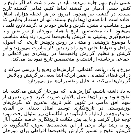
علمی تاریخ مهم جلوه می‌‌دهد. باید در نظر داشت که اگر تاریخ را
کنش جمعی آدمیان در گذشته لحاظ کنیم، تمامی گذشته تاریخ
نیست. در گذشته نیز همچون امروز، در هر لحظه هزاران اتفاق
افتاده است، اما همه‌‌ي آن‌‌ها تاریخ نیستند. تنها آن دسته از وقایعی که
مورخ متناسب با بینش، نگرش و دانش خود بر می‌‌گزیند تاریخ قلمداد
می‌‌شود. البته متخصصین تاریخ یا همانا مورخان از سر تفنن و یا
موضع‌‌گیری پیشینی به گزینش واقعیت‌‌ها نمی‌‌پردازند بلکه متناسب
با موضوع پژوهشی و مبتنی بر روش پژوهش تاریخی که اصول،
مراحل و ضوابط خاص خود را دارد بدین کار مبادرت می‌‌ورزند و این
گزینش و تنظیم گزارش واقعیت‌‌ها در رویکردی بین‌‌الاذهانی و
اجماعی برخاسته از اندیشه‌‌ي متخصصین تاریخ نمود پیدا می‌‌کند.
مورخ با یک دریافت گفتمانی، گزارش‌های وقایع را بررسی می‌کند و
در این فضای گفتمانی، ضمن این‌که ابتدا سعی در گزینش و پالایش
گزارش‌ها می‌کند، به تحلیل و تفسیر آن‌ها نیز می‌پردازد
به یاد داشته باشیم، گزارش‌‌هایی که مورخان گزینش می‌‌کنند، باید
تنقیح شوند و بر آن‌‌ها عمل پالایش صورت گیرد. چنین تعبیری از
سهم افق ماضی در تکوین علم تاریخ، به‌‌تدریج که نگرش‌‌های
پوزیتیویستی در تاریخ‌‌نگاری توسط امثال دیلتای در آلمان،
بندتوکروچه در ایتالیا و کالینگوود در انگلستان زیر سئوال رفت مورد
توجه قرار گرفت و با پیدایش مکاتب تاریخ‌‌نگاری خاصه مکتب آنال
رو به رشد نهاد. برخی از این شخصیت‌‌ها به‌‌ویژه کالینگوود، در
گزینش، تنقیح و تفسیر گزارش واقعیت‌‌ها افراطی برای مورخان