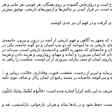
راخ است و دروازه‌اش گشوده بر روی همگان. هر قومی، هر ملتی و هر
ست، در فراز آمدن بر چالش‌ها و آزمون‌های تاریخی، توفیق بیش‌تر
جدی گرفت و در فهم آن نیز جدی کوشید.
ند که مجهز به آگاهی و فهم تاریخی از آنچه در درون و بیرون جامعه‌ی
دهای تاریخی به ما آموخته که دو تیپ انسان و دو گونه جامعه، یکی در
ن و جامعه‌ای که مجهز به آگاهی و اندیشه‌ی تاریخی است، می‌داند در
 که ایمان می‌ورزد و آماده و مهیای رویارویی و هزینه دادن و هزینه
اروی ایمان او صف بیاراید، پیروزی از آن اوست. شکست را راهی به
رمایه و لبریز از رحمت، شفقت، فتوت، وفاداری، جلالت، زیبایی و...؛
ه و می‌کوشد غاصبانه بر مسند رفیع آن ایمان زلال و صاف نبوی تکیه
ه کراراً اشاره شده است: «فَالْیوْمَ نُنَجِّیکَ بِبَدَنِکَ لِتَکُونَ
حفظ شود و در یاد‌ها بماند و هربار، بازخوانی، بازاندیشی، نقد و