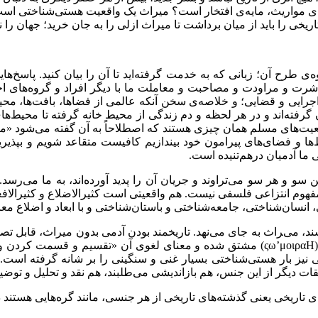
ه‌ی مواریث، مایه‌ی افتخار است؟ میراث یک واقعیت هستی‌شناختی است و
یخی را باید از میان برداشت تا میراث ازلی را به جان خرید؛ جهان را
ی طرح آن؛ زبانی که به خدمت گرفته‌اید تا آن را بیان کنید. پاسخ‌ها
اشرت و مراودت و مصاحبت و معاملت ما با دیگر افراد و گروه‌های 
، اجرایی و قضایی؛ و خلاصه‌ی سخن آنکه عالمی از فضاها، بافت‌ها، م
ان گرفته‌اند و در هر لحظه و دم زندگی از محیط خانه گرفته تا محیط‌
ت‌های مسلم همان چیزی هستند که اصطلاحاً به آن گفته می‌شود «میرا
ها و فضای‌های پیرامون خود بیندازیم کافیست متقاعد شویم و بپذیریم
 ما آدمیان درهم‌تنیده است.
و و هر سو می‌تراوند و جریان آن را پدید آورده‌اند، به ما می‌رسد. 
یک مفهوم انتزاعی فلسفی نیست. هم واقعیتی است کثیرالاضلاع و کثیرالافع
، انسان‌شناختی، جامعه‌شناختی و باستان‌شناختی و با ابعاد و اضلاع م
ند، میراث به جای می‌نهد. تاریخمند بودن آدمی بدون میراث، قابل تص
H
μοιρα
’
ςω
) مشتق شده و معنای لغوی آن «تقسیم و قسمت کردن و سه
 نیز بار هستی‌شناختی بسیار غنی و سنگینی را بر شانه گرفته است
دیگر از این جنس، هم بازاندیشی می‌طلبند، هم نقد و تحلیل و توضیح
ی تاریخی یعنی گذشته‌های تاریخی از هر جنسی، مانند گره‌هایی هستند در