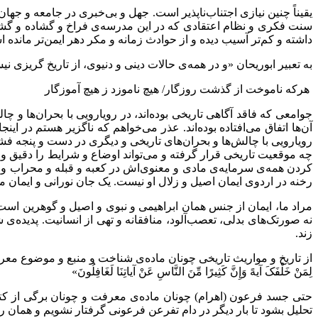
یقیناً چنین نیازی اجتناب‌ناپذیر است. جهل و بی‌خبری در جامعه و 
سنت فکری و نظام اعتقادی که در این مدرسه‌ی فراخ و گشاده و گشود
داشته و کم‌تر آسیب دیده و از حوادث زمانه و مکر دهر ایمن‌تر مانده 
به تعبیر ابوریحان «و در همه‌ی حالات دینی و دنیوی، از تاریخ گریزی
هرکه ناموخت از گذشت روزگار/ هیچ ناموزد ز هیچ آموزگار
جوامعی که فاقد آگاهی تاریخی بوده‌اند، در رویارویی با بحران‌ها و چ
آن‌ها اتفاق می‌افتاده بوده‌اند. عذر می‌خواهم که ناگزیر هستم در ای
رویارویی با چالش‌ها و بحران‌های تاریخی و دیگری در دست و پنجه فشر
چه موقعیت تاریخی قرار گرفته و می‌تواند اوضاع و شرایط را دقیق و د
کردن همه‌ی سرمایه‌ی مادی و معنوی‌اش در کعبه و قبله و محراب و 
رخنه در اردوی ایمان اصیل و زلال او نیست. یک جان نورانی و ایمان 
مراد ما، ایمان از جنس همان ابراهیمی و نبوی و اصیل و گوهرین است. 
نه صورتک‌های بدلی، تعصب‌آلود، منافقانه و تهی از انسانیت. پدیده‌
زند.
از تاریخ و مواریث تاریخی چونان ماده‌ی شناخت و منبع و موضوع معرفت هر 
لِمَنْ خَلْفَکَ آیهً وَإِنَّ کَثِیرًا مِّنَ النَّاسِ عَنْ آیاتِنَا لَغَافِلُونَ»
حتی جسد فرعون (اهرام) چونان ماده‌ی معرفت و چونان برگی از کتاب 
تحلیل بشود تا بار دیگر در دام تفرعن فرعونی گرفتار نشویم و همان راه