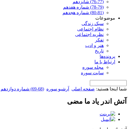
(76-77) شانزدهم
(78-79) شماره هفدهم
(80-81) شماره هجدهم
موضوعات
سبک زندگی
نظام اجتماعی
نظریه اجتماعی
تفکر
هنر و ادب
تاریخ
پرونده‌ها
ارتباط با ما
مجله سوره
سایت سوره
شما اینجا هستید:
صفحه اصلی
آرشیو سوره
(68-69) شماره دوازدهم
آتش اندر یاد ما مضی