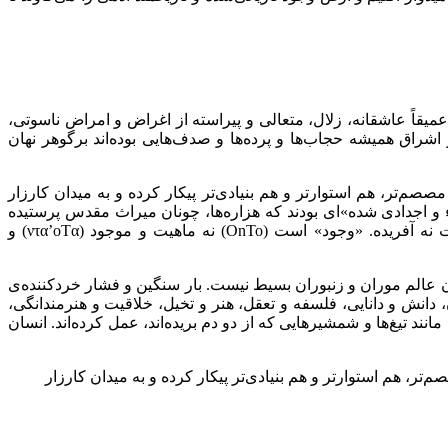
یقاً عاشقانه، زلال، متعالی و پیراسته از اغراض و امراض ناسوتی،
اشراق همیشه حجاب‌ها و پرده‌ها و صدف‌هایی بوده‌اند برگوهر نهان
م‌تر، هم استوارتر و هم بنیادی‌تر پیکار کرده و به میدان کارزار
اء و اجدادی شده»ای بودند که هزاره‌ها، چونان میراث مقدس پرستیده
ت نه آفریده. «وجود» است (
To
On
) نه ماهیت و موجود (
Tα
ο
’
ντα
) و
ان عالم موران و زنبوران بسیط نیست. بار سنگین و فشار خردکننده‌ی
دانش و دانایی، فلسفه و تعقل، هنر و تخیل، خلاقیت و هنرمندانگی،
 تیغ‌ها و شمشیرهایی که از دو دم بریده‌اند، عمل کرده‌اند. انسان
ر، هم استوارتر و هم بنیادی‌تر پیکار کرده و به میدان کارزار