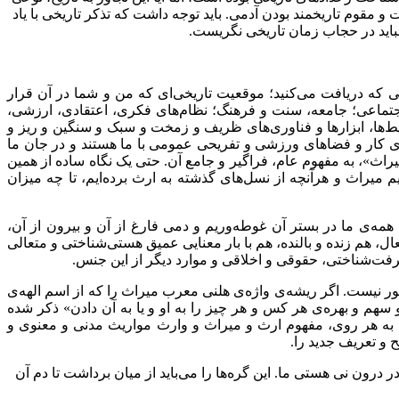
 مقوم تاریخمند بودن آدمی. باید توجه داشت که تذکر تاریخی با یاد
 نباید در حجاب زمان تاریخی نگریست.
یی که دریافت می‌کنید؛ موقعیت تاریخی‌ای که من و شما در آن قرار
اجتماعی؛ جامعه، سنت و فرهنگ؛ نظام‌های فکری، اعتقادی، ارزشی،
حیط‌ها، ابزارها و فناوری‌های ظریف و زمخت و سبک و سنگین و ریز و
های کار و فضاهای ورزشی و تفریحی عمومی با ما هستند و در جان ما
ث»، به مفهوم عام، فراگیر و جامع آن. حتی یک نگاه ساده از همین
 میراث و هرآنچه از نسل‌های گذشته به ارث برده‌ایم، تا چه میزان
همه‌ی ما در بستر آن غوطه‌وریم و دمی فارغ از آن و بیرون از آن،
ال، هم زنده و بالنده، هم با بار معنایی عمیق هستی‌شناختی و متعالی
عرفت‌شناختی، حقوقی و اخلاقی و موارد دیگر از این جنس.
ور نیست. اگر ریشه‌ی واژه‌ی هلنی معرب میراث را که از اسم الهه‌ی
م و بهره‌ی هر کس و هر چیز را به او و یا به آن دادن» ذکر شده
. به هر روی، مفهوم ارث و میراث و وارث مواریث مدنی و معنوی و
 و تعریف جدید را.
 درون نی هستی ما. این گره‌ها را می‌باید از میان برداشت تا دم آن