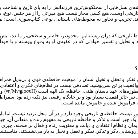
‌ی نسل‌هایی از سختکوش‌ترین فرزندانش را به پای تاریخ و شناخت رخد
ریخی اوست. هیچ کسی مجاز نیست هیچ میراثی را از هر جنس، نوع، ما
ند. تخریب و تجاوز به محوطه‌های باستانی، نوعی کتاب‌سوزی است؛ نو
یط تاریخی که درآن زیسته‌ایم، محدود‌تر، خام‌تر و سطحی‌تر مانده، ب
د و تحلیل و تفسیر حوادثی که در عقبه‌ی او به وقوع پیوسته و یا حود
؟
 تفکر و تعقل و تخیل انسان را موهبت حافظه‌ی قوی و بی‌بدیل همراهی
واقعیت بر تن نمی‌پوشید. تصادفی نیست در نظام‌های فکری و اعتقادی ع
سطوره‌های عهد باستان هلنی، حافظه، یک الهه است (
H
Mνημοσυ
’
νη
) و
 نیز حائز اهمیت بسیار بود و بر جایگاه رفیعی نیز تکیه زده بود. س
ه فراموش شده و خاموش مانده است.
 نیست. حافظه‌ی تاریخی وجود دارد و در آن محل تردید نیست. اما بای
 یک چیز است و تذکر و حافظه تاریخی به مفهوم زنده و متعالی آن، چی
یمان و نظام اعتقادی و دیانت و معنویت زنده و فعال بر صحنه، چیزی 
ر روشنایی ذکر و تذکر، تفکر و تعقل و تخیل به بار می‌نشستند. مناسبتشا