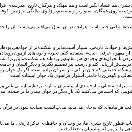
جهان بشری هم فساد انگیز است و هم مهلک و مرگبار. تاریخ، مدرسه‌ی ف
ه به روی همگان، استوارتر و مصصم‌تر زانوی طلبگی بر زمین کوفته ا
است.
 نیست»، وقتی چنین است هرآنچه در آن اتفاق می‌افتد می‌بایست آن را 
الش‌ها و حوادث تاریخی، بسیار آسیب‌پذیر و شکننده‌تر از جوامعی بوده‌ا
نجا از مفهوم عرفی «تیپ» استفاده کنم. تجربه و بوته‌های آزمون رویدا
دن با بحران‌های وجودی هم مقاوم‌تر بوده‌اند هم شکست‌ناپذیرتر؛ انسا
رست‌تر ارزیابی کند و درست نیز تصمیم بگیرد؛ و دیگر انسان و جامعه‌ای
پیشگاه حقیقتی که جان بر کف، بر سر آن نهاده است، اگر یک جهان روی
متعالی و گوهرین با قامتی استوار فراسوی یک جهان ایستاده است.
میراث متعالی و ارجمندی از پیامبران به ارث برده‌ایم. ایمانی غنی و پ
ی شومی که احساس می‌کنیم یک بار دیگر در جهان بیمار ما بر صحنه آمد
ماده‌ای که به‌جای می‌ماند، می‌بایست صیانت شود. در قرآن شریف به این نکت
قطور تاریخ بشری ما، در وجدان و حافظه‌ی تذکر تاریخی ما می‌بایست 
ی را نرویم که پیشینیان به‌خطا رفتند.