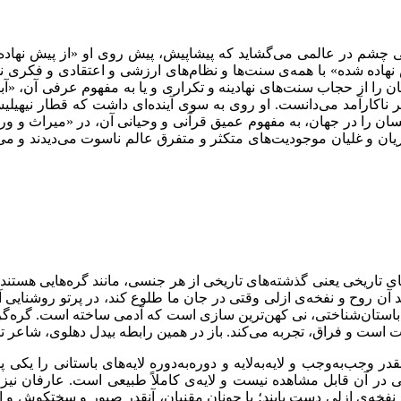
 آدمی چشم در عالمی می‌گشاید که پیشاپیش، پیش روی او «از پیش نها
هاده شده» با همه‌ی سنت‌ها و نظام‌های ارزشی و اعتقادی و فکری نها
ان را از حجاب سنت‌های نهادینه و تکراری و یا به مفهوم عرفی آن، «آ
 دیگر ناکارآمد می‌دانست. او روی به سوی آینده‌ای داشت که قطار نیه
 را در جهان، به مفهوم عمیق قرآنی و وحیانی آن، در «میراث و ورا
 و غلیان موجودیت‌های متکثر و متفرق عالم ناسوت می‌دیدند و می‌زیست
ای تاریخی یعنی گذشته‌های تاریخی از هر جنسی، مانند گره‌هایی هستند د
ن روح و نفخه‌ی ازلی وقتی در جان ما طلوع کند، در پرتو روشنایی آن،
د باستان‌شناختی، نی کهن‌ترین سازی است که آدمی ساخته است. گره‌گره 
ت و فراق، تجربه می‌کند. باز در همین رابطه بیدل دهلوی، شاعر تمثیل
وجب‌به‌وجب و لایه‌به‌لایه و دوره‌به‌دوره لایه‌های باستانی را یکی پ
آدمی در آن قابل مشاهده نیست و لایه‌ی کاملاً طبیعی است. عارفان نیز 
ان نفخه‌ی ازلی دست یابند؛ یا چونان مقنیان، آنقدر صبور و سختکوش و ام