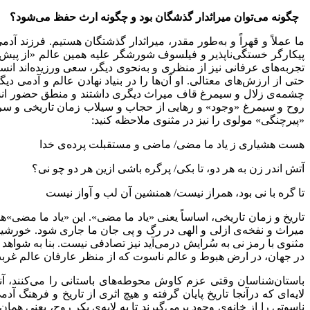
چگونه می‌توان میراثدار گذشگان بود و چگونه ارث حفظ می‌شود؟
ما عملاً و قهراً و به‌طور مقدر، میراثدار گذشتگان هستیم. فرزند
پیکارگر خستگی‌ناپذیر و فیلسوف شورشگر علیه همین عالم «از پیش ن
تجربه‌های عرفانی نیز از منظری و به‌نحوی دیگر، سعی ورزیده‌اند انس
حتی از ارزش‌های معتالی. او آن‌ها را در بنیاد نهادن عالم و آدمی
چشمه‌ی زلال و سیمرغ قاف میراث دیگری داشتند و منطق حضور انسان
روح و سیمرغ «وجود» و رهایی از حجاب و سیلاب زمان تاریخی و سریان
«پیرچنگی» مولوی را نیز در مثنوی ملاحظه کنید:
هست هشیاری ز یاد ما مضی/ ماضی و مستقبلت پرده‌ی خدا
آتش اندر زن به هر دو، تا بکی/ پرگره باشی ازین هر دو چو نی؟
تا گره با نی بود، همراز نیست/ همنشین آن لب و آواز نیست
تاریخ و زمان تاریخی، اساساً یعنی «یاد ما مضی». این «یاد ما مضی»‌ه
میراث و نفخه‌ی ازلی و الهی در رگ و پی جان ما جاری شود. خورشید آ
مثنوی با رمز نی به سُرایش درمی‌آید نیز تصادفی نیست. بنا به شواه
در جهان، در ارض هبوط و عالم ناسوت که از منظر عارفان عالم غربت اس
باستان‌شناسان وقتی عزم کاوش محوطه‌های باستانی را می‌کنند، آنقدر 
لایه‌ای که درآنجا تاریخ پایان گرفته و هیچ اثری از تاریخ و فرهنگ 
ناسوتی را از خانه‌ی وجود برمی‌گیرند تا به لایه‌ی بکر روح، یعنی هم