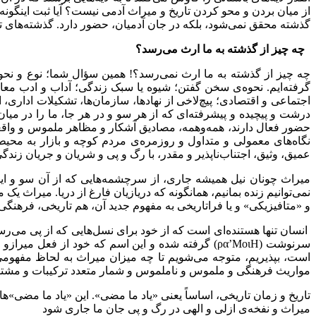
از میان بردن و محو کردن تاریخ و میراث آدمی نیست؟ آیا ثبت اینگون
گذشته محقق نمی‌شود، بلکه در جان آدمیان، حضور دارد. گذشته‌های تار
چه چیز از گذشته به ما ارث می‌رسد؟
چه چیز از گذشته به ما ارث نمی‌رسد؟! همین سؤال شما؛ نوع و نحوه‌
گرفته‌ایم. نحوه‌ی سخن گفتن؛ شیوه یا سبک زندگی؛ آداب و ادب مع
اجتماعی و اقتصادی؛ پیچ‌لاخی از نهادها، سازمان‌ها، تشکیلات اداری
درشت و پیچیده و پیشرفته‌ای که از هر سو و در هر جا، ما را در می
حضور فعال دارند، همه‌وهمه، مصادیق آشکار و مظاهر ملموس و واقعی
نگاه‌های معمولی و متداول و روزمره‌ی مردم کوچه و بازار به محیط‌
عمیق، وثیق، اجتناب‌ناپذیر و مقدر، با رگ و پی و شریان و جریان زندگی
میراث چونان نیل همیشه جاری، از سرچشمه‌هایی که از آن سو و این س
نمی‌توانیم زنده بمانیم، همانگونه که دریازیان فارغ از دریا. میراث 
و «متافیزیکی» و یا فراتاریخی به مفهوم جدید آن، هم تاریخی، فرهنگی
انسان تنها هستنده‌ای است که از خود برای نسل‌هایی که از پی می‌رس
سرنوشت (
Η
Μοι
’
ρα
) گرفته شده و این اسم که خود از فعل میرازو (
است، بپذیریم، متوجه می‌شویم تا چه میزان میراث به لحاظ مفهومی
مواریث فرهنگی و ملموس و ناملموس و شمار متعدد ترکیبات و مشتقات 
تاریخ و زمان تاریخی، اساساً یعنی «یاد ما مضی». این «یاد ما مضی»‌ها
میراث و نفخه‌ی ازلی و الهی در رگ و پی جان ما جاری شود