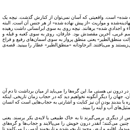
ده شده» است. واقعیتی که آسان نمی‌توان از کنارش گذشت. نیچه یک
دینه‌شده و مواریث «از پیش نهاده شده» از هر جنس آن است. البته
باء و اجدادی شده» برهانند. نیچه روی به سوی ابرانسانی داشت رهیده
یلیسم غربی، آخرین مقصدش بود. عارفان، روی به سوی کعبه و قبله و
ثت منطق‌الطیر» یعنی منطق پرواز به سوی آسمان‌های رفیع و فراخ
ند و می‌یافتند. اثرجاودانه «منطق‌الطیر» عطار را ببینید. قصه‌ی
ر درون نی هستی ما. این گره‌ها را می‌باید از میان برداشت تا دم آن
 جهان را دیگر آنگونه نخواهیم دید که در حجاب زمان تاریخی. اینکه
یا بندبند بودن آن نیز کنایت و اشارتی به حجاب‌هایی است که انسان
‌های آب و آینه را ببیند.
س از دیگری برمی‌گیرند تا به خاک طبیعی یا لایه‌ی بکر برسند. یعنی
چنین می‌کنند؛ آنقدر درون خویش را می‌پالایند و حجاب‌ها و گره‌های
یدوار اقلیم و ارض وجود تاریخی‌شده و تاریخمند آدمی را می‌کاوند تا