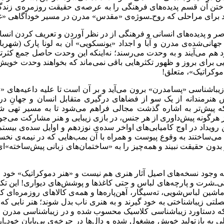
ختن آن قسم پدیده‌های فرهنگی را به عرصه‌ی حقیقت روزمره‌ی زندگ
باشد برای مراحلی که روح‌ـ‌سوژه‌ی «مقدس» مدرن در مسیر خودآگاه
ر و پدیده‌های انسانی و فرهنگی از در نظر آوردن و تعریف کردن انس
انی‌شده‌ی مدرن و آبا و اجداد «یونسکویی» آن به لونا پارک (شهرب
هم می‌آیند و به وحدت می‌رسند؛ نه‌اینکه این وحدت حاصل جمع کثرت
 برای بروز و ظهور تکثرهایی باقی نمی‌ماند که بخواهند وحدت خویش ر
موکراتیک»، متعلق
!
باشناسی «پسامدرن» برون می‌آید و بر آن است تا علیه داعیه‌های «ج
ش هنرمندانه از یک سو از فضاهای درگیری متقابل انسان و جهانِ د
که پیش‌تر به اشاره گذشت مجالی فراهم می‌شود تا به مسیر تهی شدن
ز هرگونه پیش‌داوری از هر جنس، در بازی زیبایی و هنر مشارکت می‌جوید
این رویداد در اوج کامیابی‌های اواخر سده‌ی نوزدهم و اوایل سده‌ی بیس
 می‌ساختند به وقوع پیوست و همراه با آن بمب‌هایی که در نیمه‌ی ن
بدون حقیقت نبیند و همه‌چیز را به «ساختمان‌های زبانی پیش‌ساخته»ای حوال
ه وجود نسخه‌های اصیل آثار هنری هم نیست و «هنر دموکراتیک» خود را 
تی‌ـ‌شرت و پارچه‌های لباس و حتی کاغذها و پوشش‌های دیواری! این تکث
 ماشین لباس‌شویی، ته‌سیگار، آهن‌پاره‌ها و همه‌ی کالاهای روزمره‌ای 
 خصلتی زیباشناختی به خود گیرند و به هنری ناب بدل شوند؛ هنر نابی که
که دستاورد زیباشناسی کلاسیک محسوب شده و در زیباشناسی مدرن خصلت
به بازتولید خویش مشغول شده و دال‌ها در چرخه‌ی بی‌پایان خود‌ـ‌ارج