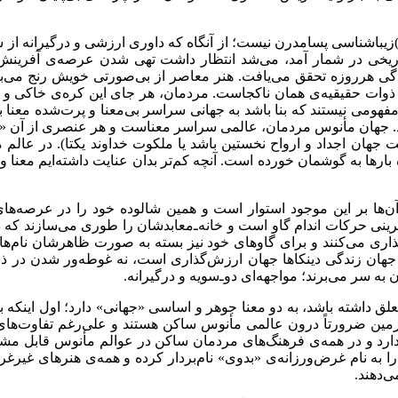
ا)زیباشناسی پسامدرن نیست؛ از آنگاه که داوری ارزشی و درگیرانه از س
 تاریخی در شمار آمد، می‌شد انتظار داشت تهی شدن عرصه‌ی آفرینش 
گی هرروزه تحقق می‌یافت. هنر معاصر از بی‌صورتی خویش رنج می‌
لی ذوات حقیقیه‌ی همان ناکجاست. مردمان، هر جای این کره‌ی خاکی و 
مفهومی نیستند که بنا باشد به جهانی سراسر بی‌معنا و پرت‌شده معن
. جهان مأنوس مردمان، عالمی سراسر معناست و هر عنصری از آن «آیت
 جهان اجداد و ارواح نخستین باشد یا ملکوت خداوند یکتا). در عا
ارها به گوشمان خورده است. آنچه کم‌تر بدان عنایت داشته‌ایم معنا و 
 آن‌ها بر این موجود استوار است و همین شالوده خود را در عرصه‌ها
ی حرکات اندام گاو است و خانه‌ـ‌معابدشان را طوری می‌سازند که دو
گذاری می‌کنند و برای گاو‌های خود نیز بسته به صورت ظاهرشان نام‌ه
جهان زندگی دینکاها جهان ارزش‌گذاری است، نه غوطه‌ور شدن در ذائقه‌
سر می‌برند؛ مواجهه‌ای دو‌ـ‌سویه و درگیرانه
.
تعلق داشته باشد، به دو معنا جوهر و اساسی «جهانی» دارد؛ اول این
زمین ضرورتاً درون عالمی مأنوس ساکن هستند و علی‌رغم تفاوت‌های ص
دارد و در همه‌ی فرهنگ‌های مردمان ساکن در عوالم مأنوس قابل مش
 به نام غرض‌ورزانه‌ی «بدوی» نام‌بردار کرده و همه‌ی هنرهای غیرغرب
ی‌دهند
.