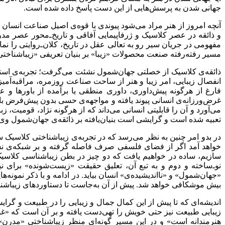
جهانی شدن به پرسش‌هایی از این دست پاسخ داده شده است.
آنچه امروز از هنر مراد می‌شود پیوندی با قوه‌ی اصیل صناعت انسان
و ذائقه در عصر کلاسیک و ژرفاپیمایی آفاقی و تاریخ‌ـ‌محور عصر م
مفهومی در جریان سیر رو به تعالی عقل در تاریخ، کلان‌ـ‌روایتی را 
مسیر رفته‌رفته صنعت محصولات «زیبا» بر بنیان تعریفی «زیباشناختی»،
ذائقه‌ی کلاسیک از خصلتی جهان‌شمول نشئت می‌گرفت؛ تجربه‌ی استح
انفصال زیبایی، امر زیبا و هنر از ساحت صناعت روزمره، مراقبه‌آم
فارغ از هرگونه پیش‌داوری، داوری منطقی یا برآمده از باورها و 
غرض‌ورزانه‌ی انسانی پیوند یافته و مواجهه‌ی حسی بدون پیش‌فرض با
می‌آورد و آن را قابلیتی انسانی می‌داند که از هرگونه نژاد، قومیت،
تعبیه شده است و گرایشی است بنیان‌یافته بر ذائقه‌ی جهان‌شمول وی
در بدو امر چنین به نظر می‌رسد که در تجربه‌ی زیباشناختی کلاسیک سخ
خواهد آمد اگر از فضای فلسفی صرف فاصله گرفته و بر شبکه‌ی نسبت‌
سازیم، ساده در خواهیم یافت که دو چیز در بطن زیباشناسی کلاس
نو‌ـ‌ساخته و دوم و به تبع آن، تعلیق حقیقت «زیست‌شونده» برای
«جهان‌شمول» و «نااندیشیده‌ی» انسان بیاید. در ادامه و با ذکر نمونه‌
بیش موشکافی خواهد شد. پیش از آن به‌جاست تا دستاوردهای زیباشن
اندیشه‌ای که تا پیش از این کمال جمال و زیبایی را در طبیعت و گرا
زیبایی طبیعت نیز حتی خویش را تهی‌دست یافته و بر آن است که «غور
هنرمندانه است» و در این مسیر گونه‌ای منظر زیباشناختی «مدرن» 