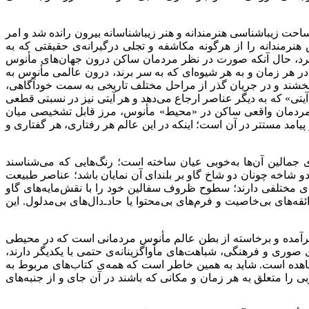
احت زیباشناسی هنرمندانه و هنر زیباشناسانه بیرون رانده شد و امر
هنرمندانه را از هرگونه مکاشفه و تجلی درگیرانه‌ی حقیقتی که به
برد، حال آنکه صورت در نظر مردمان ساکن درون جهان‌های مأنوس
در هر زمان و به هر شیوه‌ای که به سر برند، درون عالمی مأنوس به
ا بخشند و در جریان گذر از مراحل مختلف تاریخی به سمت خودآگاهی،
ی» که به دیگر عناصر ارجاع می‌دهد و هر آیتی نیز در نسبتی قطعی
لم مردمان واقعی ساکن در «محیط» مأنوس، مرز قابل تشخیصی میان
پیامد مستتر در آن است؛ اینکه در این عالم هر رفتاری، هر گفتاری و
ی جمالین آن‌ها به‌خوبی عیان ساخته است؛ رنگ‌هایی که می‌شناسند
 شاخه چونان دو شاخ گاو بر بلندای آن نمایان باشد؛ عناصر طبیعت
ای مختلفی دارند؛ سطوح ظروف سفالین خود را با نقش‌مایه‌های گاو
های بی‌خاصیت و فرم‌های بی‌محتوا یا حاد‌ـ‌دال‌های بی‌مدلول. این
که برآمده و برخاسته از بطن عالم مأنوس مردمانی است که در محیطی
وری و فرهنگی، شباهت‌های مأواگزینانه‌ی حتمی با یکدیگر دارند،
اهده است. شاید به همین خاطر است که همه‌ی کتاب‌های مربوط به
ی را متعلق به هر زمان و مکانی که باشند در آن جای و از جنبه‌های