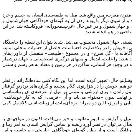
و مدرن مغرب‌زمین واقع شد. میل به طبقه‌بندی انسان به جسم و خرد
 از سوی دیگر با پیوند زدن آن به گونه‌ای خودآگاهی جهان‌شمول و
ی و جهان‌شمول و در عین‌حال «غرب‌ـ‌محورانه» فروکاسته شد. در این
ناختی در هم ادغام شدند
.
یفیتی جهان‌شمول محسوب می‌شد. شاید بتوان این نقطه را خاستگاه
مانی، خویش را در بلافصلیت احساسات حاصل از حسیات متجلی نماید،
ک آگاهانه با «گل سرخ» و در مجموع «طبیعت» منفصل از داوری‌های
 شدن را غایت، ایده‌آل و منتهای درگیری استحسانی با جهان درشمار
 که در وجود هر انسانی، ساکن در هر زمین و معتاد به هر رسم و سنتی
یندِ حال، تجهیز کرده است. اما این نگاه کمی ساده‌انگارانه در نظر
هیم خویش را در هزارتوی کلام پیچیده و گزاره‌های تودرتو گرفتار
ن راندن داوری ارزشی و مبتنی بر میل از عرصه‌ی آن زیباشناسی
 نهایت بدون «محتوا» می‌یابد و آن «فرمی» که به کار خوشایندی
یبایی و امر زیبا این دو میراث برجای‌مانده از زیباشناسی کلاسیک کمی
 میل و گرایش به امور مطلوب و خیر می‌یافت، اکنون در مواجهه‌ی با
حال می‌توان در نظر آورد ریشه و اساس گرایش انسان به امر زیبا و
رفانگر است و از بطن گونه‌ای خودآگاهی «تاریخی» برخاسته و این