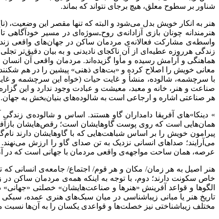
شناور بر سطوح معلق، هیچ برجای نتواند که بماند
.
هنر به انکار خویش بدل می‌شود و البته که تنها مقصر این وضعیت، (ن
هنرمندانه چونان بازی آزادانه‌ی روح‌ـ‌سوژه‌ای در مسیر خودآگاهی
واسطه‌ی مشارکت فعالانه‌ی مردمان ساکن در جهان‌های واقعی زند
زندگی هرروزه عطیه‌ای از آن ناکجای نادیدنی و به بیان دقیق‌تر تج
هماهنگی و آرامش رسیده و مأوا گزیده‌اند. مردمان واقعی آن انسان 
معانی خویش را اصلاح کرده و «بت‌های ذهنی» پیشین را در هم شکنند
با سرچشمه، شالوده، منشأ و غایت حیات (خواه این سرچشمه و غایت
صناعت و هنر، خانه و معبد، معیشت و عبادت وجود ندارد و این گزاره ب
هر صناعتی اشاره و ارجاعی است به شالوده‌های بنیان‌بخش به جهان
.
«
دینکا»‌های آفریقا دامداران گاو هستند. اساس و شالوده‌ی زندگی
همان‌هایی است که روی پوست گاو‌هایشان است؛ رقص‌هایشان بازآفرین
پیرامون خویش را بر اساس شباهت‌هایی که با گاوهایشان دارند نام‌
می‌آرایند؛ صداهای انسانی نزدیک به تن صدای گاو را ارزش می‌نهند. 
عرصه، همان ساحت مواجهه‌ی واقعی مردمان با جهانی است که در آن به 
هنر اصیل به هر زمان/ مکان و هر قوم/ اجتماع/ جامعه‌ی انسانی که 
خاص سکونت دارند؛ دوم، با توجه به اینکه همه‌ی مردمان ساکن در 
الگوها و قواعد آفرینش «هنرها و صناعت‌هایشان» خصلتی «جهانی» 
تاریخ هنر یا مبانی زیباشناسی در میان سبک‌های هنری عمده، سبکی را
مختلف زیباشناختی نیز خصلت‌ها و قواعدی یکسان را به آن‌ها نسبت م