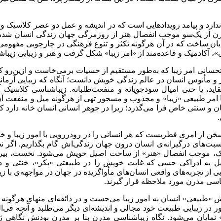
 ندارد و پیامد رویدادهایی است که در اندیشه و عمل دو عصر کلاسیک 
درن از یک‌سو موجب انفصال هنر از روزمرگی جهان زندگی انسان شده و
نمایان ساخت که در آن هرگونه تکثر و تنوع فرهنگی در چارچوبی مفهوم
 آکادمیک و قاعده‌مند از «امر زیبا» شکل گرفت و هنر و زیبایی زیباش
سانی امر زیبا که به‌طور مستقیم از حسیات برمی‌خاست و ازین‌رو ک
یز و مأنوس انسان در عالم زندگی خویش دانست؛ آنگاه که زیبایی آر
عقاید، یا حتی امیال سودجویانه و منفعت‌طلبانه. زیباشناسی کلاسی
 امر طبیعی «زیبا» و مجذوب و مسحور تهی از هرگونه میل و منفعت آن
 زبان و سنتی خاص فرا می‌گذرد؛ زیرا در جوهر انسانی انسان خانه دارد
.
ن از امری فطریست که هر انسانی را در رودررویی با امور زیبا و خوشا
های درگیرانه‌ی انسان درون جهان زندگی‌اش گام بگذاریم. اگر نخوا
یک، موجب انفصال «هنر» از ساحت اصیل خویش می‌شود. نخست، بیرو
 نیل به ادراکی حسی که غایت خویش را در طبیعتی «بکر»، خنثی و در
هایی از تجربه‌های واقعی انسان‌های مأواگزیده در جهان در مواجهه‌ی با ز
اسی مدرن مورد ملاحظه قرار گیرند
.
یش «طبیعی» انسان به امور زیبا می‌جست و در ذائقه‌ای منهای هرگونه
 در زیبایی طبیعت خود مجالی و اندیشه‌ای دیگر می‌طلبد و آنچه فی‌ال
نمایان می‌شود. نگاه زیباشناسی مدرن بنا بر مدرن بودنش نگاهی ژ