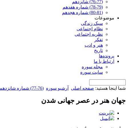
(76-77) شانزدهم
(78-79) شماره هفدهم
(80-81) شماره هجدهم
موضوعات
سبک زندگی
نظام اجتماعی
نظریه اجتماعی
تفکر
هنر و ادب
تاریخ
پرونده‌ها
ارتباط با ما
مجله سوره
سایت سوره
شما اینجا هستید:
صفحه اصلی
آرشیو سوره
(76-77) شماره شانزدهم
جهان هنر در عصر جهانی شدن