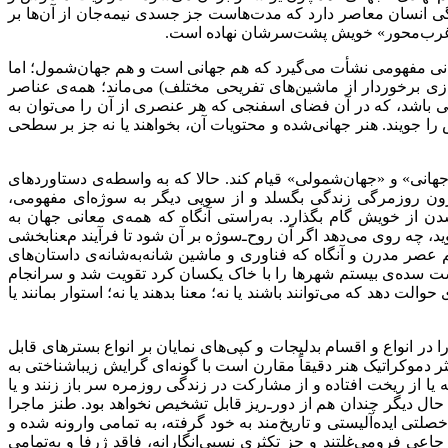
ی انسان معاصر دارد که مدت‌هاست جز جسدی نیمه‌جان از آن‌ها بر
ی «غرب‌محور» خویش پشت‌سرشان نهاده است
.
انی مفهومی نشأت می‌گیرد که هم جهانی است و هم جهان‌شمول؛ اما
ازی برخوردار از ماشین‌های تفریحی مختلف) می‌ماند؛ همه‌ی عناصر
ی باشد، که در آن فضای اسفنجی که هر عنصری از آن را می‌توان به
ا جویند. هنر جهانی‌شده و محتویات آن، بخواهند یا نه جز بر سطحی
هانی» و «جهان‌شمولی» قیام کند. حالا که به واسطه‌ی دستاوردهای
رون روزمرگی زندگی بگسلد و از سویی دیگر به سوژه‌ای مفهومی،
 از خویش گام بگذارد. به‌راستی آنگاه که همه‌ی معانی جهان به
، چه روی می‌دهد اگر آن روح‌ـ‌سوژه بر آن شود تا فرآیند معنابخشی
تم عصر مدرن و آنگاه که فناوری و ماشین شانه‌به‌شانه‌ی داستان‌های
خست سده‌ی بیستم شهرها را با خاک یکسان کرد تقویت شد و سرانجام
ت دهد که می‌توانند باشند یا نه؛ معنا بدهند یا نه؛ استوار بمانند یا
در انواع و اقسام بدلیجات و کپی‌های نمایان بر انواع بسترهای قابل
ر دموکراتیک هنر دقیقاً مقارن است با گونه‌ای گرایش زیباشناختی به
که یا از ریخت افتاده و از مشارکت در زندگی روزمره سر باز زنند و یا
 حال دیگر چندان هم از دور‌ـ‌ریز قابل تشخیص نخواهد بود. طنز ماجرا
ی ایده‌آلیستی و تاریخ‌مند به خود گرفته، به تمامی وارونه شده و
اعی فرومی‌غلتند و جز تکثری نسبی‌انگارانه، فاقد ژرفا و به‌تمامی