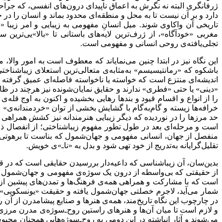
ژرفانگری البته نه نگرش به اعماق ناپیدای درون‌های انفسی، که جر
دارد و بر آن نیست تا به محل و منطقه‌ای محدود بماند و انسان را در ج
تاریخی آن واکاوی شوند. میل انسانِ مفهومی به زیبایی و امر زیبا
مغربی «خودآگاه»، از ژرف‌ترین لایه‌های باستانی تا «بالا»یی‌تر
تجلی‌یافته‌ی روحی انسانی و مفهومی است
.
این نگاه نیز در ابتدا چنین می‌نمایاند که معطوف است به امور وال
باشکوه که «رمانتیسیسم» به‌مثابه‌ی متعالی‌ترین استعلای زیباشناخت
اندیشه‌ای منتزع است که خواسته یا ناخواسته فاصله‌ای عمیق گرفته از
«دینی» یا حتی «فطری» ندارند و حقایق نمایان‌شونده نیز هرچند در 
را از انواع و اقسام قیود و بندها رهایی بخشیده و اکنون به اوج قل
خرافه‌ها زیسته و گام‌به‌گام با گشایش بخشی از توان «خردمندانه‌ی
حد مرزها را در نوردیده که دیگر زیبایی هنرمندانه نیز کشش همراهی و
است و مرحله‌ای بعد در طول تطور مفهوم زیباشناختی؛ از انفصال ذائ
منفصل از جهان، انسانی مفهومی و جهان‌شمول که بناست تا برهوتی بی
تقلیل‌گرایانه به‌تدریج از خود تهی شود و بدل به «ناـ»ی خویش
.
بدین‌سان، آن زیباشناسی که داعیه‌دار بررسیدن حقایقی است که در قام
از حقیقتی که بی‌واسطه از درون یک سوژه‌ی مفهومی و جهان‌شمول بر
است که با مشارکت و همراهی همه‌ی فرهنگ‌ها و تمدن‌های پیشین از 
شمار می‌آید، لاجرم خصلتی جهان‌شمول یافته و حقیقت «یونسکویی» ا
در چارچوب این نگاه تاریخ‌مند، همه‌ی هنرها و صنایع پیشامدرن از آن 
و لازم است تا میان آن‌ها و هنرهای راستین روح‌ـ‌سوژه‌ی مدرن مر
می‌شوند و آثار انباشته در این دومی به روح‌ـ‌سوژه‌هایی همچنان مح