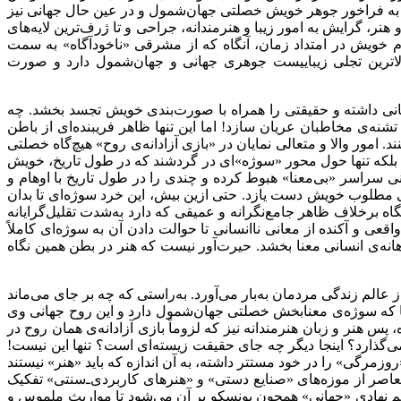
ه به فراخور جوهر خویش خصلتی جهان‌شمول و در عین حال جهانی نیز
هنر، گرایش به امور زیبا و هنرمندانه، جراحی و تا ژرف‌ترین لایه‌های
ام خویش در امتداد زمان، آنگاه که از مشرقی «ناخودآگاه» به سمت
 والاترین تجلی زیباییست جوهری جهانی و جهان‌شمول دارد و صورت
وحانی داشته و حقیقتی را همراه با صورت‌بندی خویش تجسد بخشد. چه
شنه‌ی مخاطبان عریان سازد! اما این تنها ظاهر فریبنده‌ای از باطن
امور والا و متعالی نمایان در «بازی آزادانه‌ی روح» هیچ‌گاه خصلتی
؛ بلکه تنها حول محور «سوژه»ای در گردشند که در طول تاریخ، خویش
نی سراسر «بی‌معنا» هبوط کرده و چندی را در طول تاریخ با اوهام و
یی مطلوب خویش دست یازد. حتی ازین بیش، این خرد سوژه‌ای تا بدان
اه برخلاف ظاهر جامع‌نگرانه و عمیقی که دارد به‌شدت تقلیل‌گرایانه
 و آکنده از معانی ناانسانی تا حوالت دادن آن به سوژه‌ای کاملاً
انه‌ی انسانی معنا بخشد. حیرت‌آور نیست که هنر در بطن همین نگاه
عالم زندگی مردمان به‌بار می‌آورد. به‌راستی که چه بر جای می‌ماند
جا که سوژه‌ی معنابخش خصلتی جهان‌شمول دارد و این روح جهانی وی
نر و زبان هنرمندانه نیز که لزوماً بازی آزادانه‌ی همان روح در
‌گذارد؟ اینجا دیگر چه جای حقیقت زیسته‌ای است؟ تنها این نیست!
وزمرگی» را در خود مستتر داشته، به آن اندازه که باید «هنر» نیستند
اصر از موزه‌های «صنایع دستی» و «هنرهای کاربردی‌ـ‌سنتی» تفکیک
ر هم نهادی «جهانی» همچون یونسکو بر آن می‌شود تا مواریث ملموس و