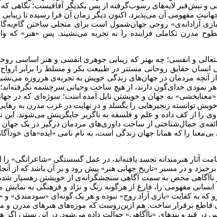
احی و نبش‌قبر لایه‌های رسوب‌گرفته از پس یکدیگر آفاقیست؛ نگاهی ک
هانیت مفهومی آن می‌پذیرد. اکنون دیگر زمان آن فرا رسیده تا زیبایی و 
 «بازی آزادانه‌ی» روحی جهان‌شمول است برای متجلی ساختن گام‌به‌گ
ین سطوح مدرن تکاملی فزاینده را به تجربه می‌نشیند. پس «هنر» که
ا، متعالی و انفسی؛ چه بهتر که زیبایی جوهری انفسی و هنر اساسی ر
ی انسان حقایق روحانی مستتر در طبیعت بکر و مسلط را برابر ارواح ت
 آنچه مردمان در جهان‌های زندگی خویش به تجربه‌ی هرروزه می‌نشینند. 
ظاهر نمودی خدای‌گون دارند، از هیچ ساحت وحیانی سرچشمه نگرفته‌اند
ه‌ی «معنابخشی» به جهان و خویشتن نایل آمده است؛ سوژه‌ای که در جها
» خویش توانسته زنجیرهایی را بگسلد و در نهایت در غرب مدرن به رها
ی را از کف داده و علم و فلسفه به ناگزیر جایگزینش می‌شوند. این نگ
قه‌ی جمال‌شناختی از ساحت داوری‌های مردمان درگیر در یک جهان واقعی
‌معنا را که همانا جهان زندگی است، به نام نامی «ایده»‌های خودآگاه
ت آثار هنرمندانه تجسد یافته‌اند، در عمل گسستگی «شاعرانگی» را از 
خیزد و در مسیر «تاریخ جهانی هنر» پیش رود و بر آن باشد که از آن
ناآگاهی محض به سمت آگاهی سنجشگرانه‌ی از خویشتن رهسپار شده، پس ه
نسانی مفهومی را، فارغ از هرگونه رنگ و نژاد و فرهنگی به نمایش می
رو که به کفایت «بازی آزاد روح» نبوده و هر یک گونه‌ای «سودمندی» و «ر
زی قاطع برقرار ساخت. هم ازین‌روست که موزه‌های هنرهای مدرن و مع
بوس در قید و بندهای «ناآگاهی» حوالت داده می‌شود. در این بستر، اگ