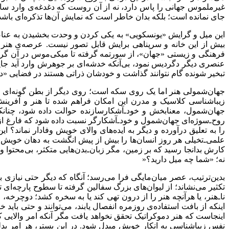
غیرملموس جهانی را پاس دارد، نه از آن روست که دغدغه‌ی وارد سا
جای نمانده است؛ بلکه بدان خاطر است که نمایش آن‌ها تذکره‌ای 
این میل و گرایش «یونسکویی» به یکی کردن و وحدت بخشیدن به عناص
بیش از این خانه و سرپناهی برایش قابل تصور نیست. عرصه‌ی هنر جه
فرهنگی و زیستی «جهان»، از سورتمه گرفته تا میکی‌موس در آن گرد 
عنصری دیگر دگردیس نمود، بی‌آنکه خدشه‌ای بر جوهرش وارد آید جایی
تبخیر شونده گام نتوانند گذاشت و خودشان ذراتی هستند در فضایی «د
جهان‌شمولی هنر اما یک روی سکه است؛ روی دیگر از بطن گونه‌ای زی
زیباشناسی کلاسیک و مدرن این امکان فراهم شده تا هنر و آفرین
جهان‌شمول، معنابخش و خود‌ـ‌آشکارسازنده حوالت داده شود، چنان
روح‌ـ‌سوژه‌ای جهان‌شمول و خود‌ـ‌آشکارگر نسبت داده شود که فارغ ا
را به تعلیق درآورده و دیگر به ایده‌های والای خویش وفادار نماند؟ 
علمی‌ـ‌تخیلی هر روز انسان‌ها را بیش از پیش انگشت به دهان خویش
کارش بدانجا رسید که بر زمین، مگر زبان‌ـ‌بدن‌هایی متکثر، بی‌محتوا و 
نه؛ «شما چه میل دارید؟
»
بدین‌ترتیب، عصر میان‌مایگی فرا می‌رسد؛ آنگاه که دیگر حتی نیازی ب
تکثیر می‌نشاند؛ از لیوان‌های بزرگ سفالین گرفته تا سطوح پارچه‌ای 
نا‌ـ‌هنر، یا هرآنچه هنر را از درون تهی کند یا به سخره کشد؛ دوچرخه،
اینکه از بافت استفاده‌ی روزمره انفصال یابند، می‌توانند و حتی باید
اینجاست که هنر دموکراتیک تحقق نخواهد یافت مگر آنکه امر والایی 
نفس زیباشناسی به انکار خویش مبدل شود. در این بستر، هر امر بدلی 