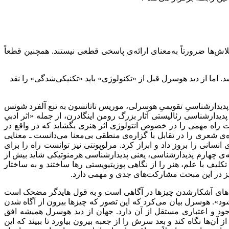
‌‌ها ضرورتاً به‌‌معنای ارائه‌‌ی پاسخی قطعی نیستند. همچنین قطعاً
د. اما از دید هوسرل قبل از «تکنولوژی» باید «تکنیکی‌‌شدگی» را نقد
ی پدیدارشناسیِ تقویمیِ هوسرلی، موریس ناتانسون به تبع آلفرد شوتس
دیدارشناسی رئالیستی آثار بزرگ رومن اینگادرن، از جمله «اثر ادبیِ
ست راه مهمی را در خصوص انتولوژی اثر هنری بگشاید که در واقع در
 شعری را در تقابل با گزاره‌‌ی منطقی بی‌‌معنا می‌‌دانست ـ معنایی
نسانی را بروز داد و ابراز کرد. مرلوپونتی نیز توانست راه را برای
اخه‌‌ی چهارم پدیدارشناسی، یعنی پدیدارشناسی هرمنوتیکی شاید بیش از
تکلیف با علم، هنر را از نگاهی پوزیتیویستی رها ساختند و به ساختار
یز در این مبحث مشارکت‌‌های جدی و مهمی دارد.
وه‌‌های آشکارشدن چیزها در آگاهی است و به قول هایدگر مضحک است
». هوسرل بیان می‌‌کرد که این تصور که چیزها بیرون از آگاه شدن
جود و اعتباری مستقل از آن دارد. جهان از دید هوسرل همیشه افق
ن‌‌ها نگاه کند و بعد سرش را از جعبه بیرون بیاورد تا ببیند که این