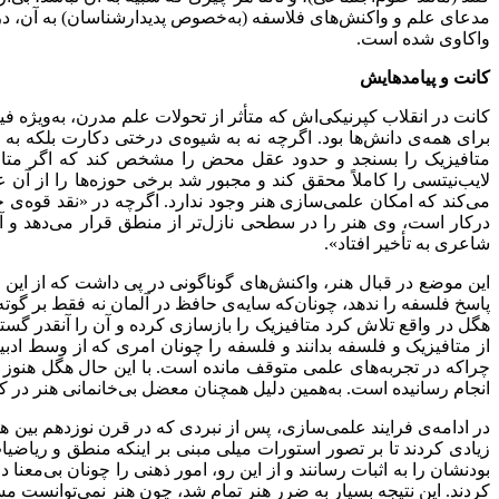
مدعای علم و واکنش‌های فلاسفه (به‌خصوص پدیدارشناسان) به آن، در
واکاوی شده است.
کانت و پیامدهایش
کانت در انقلاب کپرنیکی‌‌اش که متأثر از تحولات علم مدرن، به‌‌ویژه فیز
برای همه‌‌ی دانش‌‌ها بود. اگرچه نه به شیوه‌‌ی درختی دکارت بلکه به 
متافیزیک را بسنجد و حدود عقل محض را مشخص کند که اگر متافیزی
لایب‌‌نیتسی را کاملاً محقق کند و مجبور شد برخی حوزه‌‌ها را از آ
می‌‌کند که امکان علمی‌‌سازی هنر وجود ندارد. اگرچه در «نقد قوه‌‌ی 
درکار است، وی هنر را در سطحی نازل‌‌تر از منطق قرار می‌‌دهد و آن
شاعری به تأخیر افتاد».
این موضع در قبال هنر، واکنش‌‌های گوناگونی در پی داشت که از این م
هگل در واقع تلاش کرد متافیزیک را بازسازی کرده و آن را آنقدر گسترد
از متافیزیک و فلسفه بدانند و فلسفه را چونان امری که از وسط ادبیا
چراکه در تجربه‌‌های علمی متوقف مانده است. با این حال هگل هنوز سایه
انجام رسانیده است. به‌همین دلیل همچنان معضل بی‌‌خانمانی هنر در ک
در ادامه‌‌ی فرایند علمی‌‌سازی، پس از نبردی که در قرن نوزدهم بین 
زیادی کردند تا بر تصور استورات میلی مبنی بر اینکه منطق و ریاضی
بودنشان را به اثبات رسانند و از این رو، امور ذهنی را چونان بی‌‌معن
کردند. این نتیجه بسیار به ضرر هنر تمام شد، چون هنر نمی‌‌توانست مستقل