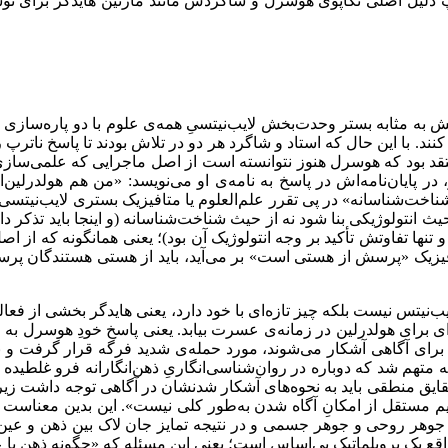
اترپ دلیل اصلی تکاپوی هوسرل و شاگردش مانند مارتین هایدگر برای ن
انش به مثابه بستر وحدت‌‌بخش لایب‌‌نیتسیِ همه‌‌ی علوم با دو پاره‌‌
 کنند. با این حال که استاد و شاگرد هر دو در تلاش بودند تا پاسخ ناترپ
ز معتقد بود که هوسرل هنوز نتوانسته است از اصل ماجرایی که علمی‌‌ساز
یان‌‌نامه‌‌اش در پاسخ به نامه‌‌ی او می‌‌نویسد: «من هم هولدرلین‌‌
اخت‌‌شناسانه» در پی تقرر علم‌العلوم‌‌ یا متافیزیک بستری لایب‌‌نیت
 انتولوژیکی بنا شود نه از حیث شناخت‌‌شناسانه (و اینجا باید تذکر دا
و تنها تفاوتش تأکید بر وجه انتولوژیک آن بود)؛ یعنی همانگونه که از 
فیزیک «پرسش از هستی است» بر می‌‌آید، باید از هستی هستندگان پرسش ک
تس نیست بلکه چیز تازه‌‌ای با خود دارد، یعنی هایدگر بخشی از فعال
نه‌‌ای برای هولدرلین در زمانه‌‌ی عسرت بیابد. یعنی پاسخ خودِ هوسرل 
ی آگاهی آشکار می‌‌شوند، مورد حمله‌‌ی شدید فرگه قرار گرفت و نامه‌‌
متهم شد که دوباره در روان‌‌شناسی‌‌انگاریِ ذهن‌‌انگارانه فرو غلطید
ایق منطقی باید به نحوه‌‌های آشکار شدنشان در آگاهی توجه داشت زیرا به
 مستقل از امکانِ آگاه شدن به‌‌طور کلی نیست». این بدین معناست که
 جوهر روحی و جوهر جسمی و در نتیجه تمایز جان لاک بین ذهن و عین و 
 واقع یک پروبلماتیک بی‌‌اساس است؛ یعنی این مسئله که «چگونه ذهن با ع