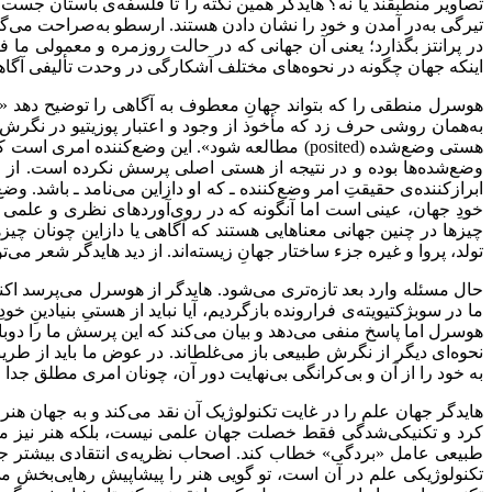
تصاویر منطبقند یا نه؟ هایدگر همین نکته را تا فلسفه‌‌ی باستان جست‌و
تیرگی به‌در آمدن و خود را نشان دادن هستند. ارسطو به‌صراحت می‌
در پرانتز بگذارد؛ یعنی آن جهانی که در حالت روزمره و معمولی ما ف
اینکه جهان چگونه در نحوه‌‌های مختلف آشکارگی در وحدت تألیفی آگاهی 
هوسرل منطقی را که بتواند جهانِ معطوف به آگاهی را توضیح دهد «منطق
به‌‌همان روشی حرف زد که مأخوذ از وجود و اعتبار پوزیتیو در نگرش 
هستی وضع‌‌شده (
posited
) مطالعه شود». این وضع‌‌کننده امری است ک
وضع‌‌شده‌‌ها بوده و در نتیجه از هستی اصلی پرسش نکرده است. از این
ابرازکننده‌‌ی حقیقتِ امر وضع‌کننده ـ که او دازاین می‌‌نامد ـ باشد.
خودِ جهان، عینی است اما آنگونه که در روی‌‌آوردهای نظری و علمی آ
چیزها در چنین جهانی معناهایی هستند که آگاهی یا دازاین چونان چیزه
تولد، پروا و غیره جزء ساختار جهانِ زیسته‌‌اند. از دید هایدگر شعر می‌‌
حال مسئله وارد بعد تازه‌‌تری می‌‌شود. هایدگر از هوسرل می‌‌پرسد اکن
ما در سوبژکتیویته‌‌ی فرارونده بازگردیم، آیا نباید از هستیِ بنیادی
هوسرل اما پاسخ منفی می‌‌دهد و بیان می‌‌کند که این پرسش ما را دوباره در
نحوه‌‌ای دیگر از نگرش طبیعی باز می‌‌غلطاند. در عوض ما باید از 
به خود را از آن و بی‌‌کرانگی بی‌‌نهایت دور آن، چونان امری مطلق جدا
هایدگر جهان علم را در غایت تکنولوژیک آن نقد می‌‌کند و به جهان هنری
کرد و تکنیکی‌‌شدگی فقط خصلت جهان علمی نیست، بلکه هنر نیز می
طبیعی عامل «بردگی» خطاب کند. اصحاب نظریه‌‌ی انتقادی بیشتر جانب
تکنولوژیکی علم در آن است، تو گویی هنر را پیشاپیش رهایی‌‌بخش می‌‌د