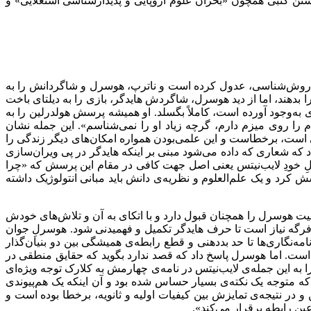
وشتن کتبی همچون «بحران علوم اروپایی و پدیدارشناسی استعلایی» و
سازی روش‌‌شناسی، عدول کرده است و ناترپ، هوسرل و شاگردانش را به
 را بدهند، اما از دید هوسرل، شاگردش هایدگر، بازی را به دیلتای باخت
ی به‌‌وجود آورده است، کاملاً بگسلد. او همیشه پرسش هولدرلین را به
ام را روی میزم دارم، گرچه زیاد او را نمی‌‌شناسم». این جمله نشان
سی است، برخطاست و این علمی‌بودن همواره امکان‌‌های دیگر زندگی را
د که شعاری که داده می‌‌شود مبنی بر اینکه هایدگر در پی ویران‌‌سازی
اصلِ خودِ لایب‌‌نیتس یعنی اصل جهت کافی در مقام این پرسش که «چرا
رد و یک علم‌العلوم‌‌ و نظریه‌‌ی دانش باید مبانی انتولوژیک داشته
یت هوسرل را همچنان قبول دارد و با اتکای به آن و تلاش‌‌های خودش
به فرگه نیاز است تا حرف هایدگر تکمیل و فهمیدنی شود. هوسرلِ جوان
نگاری‌‌ها تا حد بددهنی و قطع رابطه‌‌ی همیشگی بین دو بنیان‌‌گذار
ه است. اما هوسرل پاسخ داد که قصد ندارد بگوید که حقایق منطقی در
 این جمله‌‌ی لایب‌‌نیتس در نامه‌‌ی چهار‌‌مش به کلارک توجه ویژه‌‌ای
 متوجه یک نکته‌‌ی بسیار حساس شده بود و آن اینکه یک هم‌پیوندی
در نتیجه‌‌ی تمایزش بین کیفیات اولیه و ثانویه، برخطا بوده است و
ین رابطه برقرار می‌‌کند».