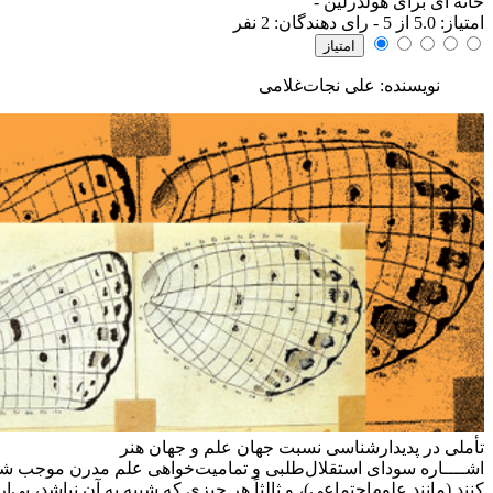
خانه ای برای هولدرلین
-
امتياز:
5.0
از 5 - رای دهندگان:
2
نفر
نویسنده: علی نجات‌غلامی
تأملی در پدیدارشناسی نسبت جهان علم و جهان هنر
اشــــاره
سودای استقلال‌طلبی و تمامیت‌خواهی علم مدرن موجب شد تا ا
کنند (مانند علوم‌اجتماعی)، و ثالثاً هر چیزی که شبیه به آن نباشد، بی‌