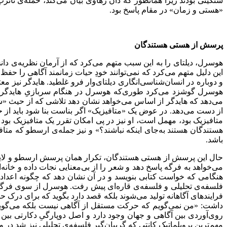
سنگینی بودند زیرا همانطور که دان زهاوی بیان می‌‌کند، حمله‌‌ی ن
«هستی و زمان» در مقام پاسخ بود.
پرسش از هستی هستندگان
هوسرل، دیلتای را به این سبب متهم می‌‌کرد که از آرمان نظریه‌‌ی د
این دلیل متهم می‌‌کرد که نمی‌‌توانند خودِ حیات زمانمند آگاهی را حفظ
و دوباره در انسان‌‌شناسی‌‌انگاری دیلتای‌‌وار فرو غلطید. هایدگر نی
هوسرل گوشزد می‌‌کرد طوری‌که هوسرل در هنگام سربازیِ هایدگر، در پا
می‌‌دهد که هایدگر از اساس می‌‌خواهد نشان دهد تلاشی که از حیث «شن
از دست می‌‌دهد. در عوض یک «متافیزیک» اگر بناست بنا شود باید از حیث
متافیزیک بود، مهمل است، او نیز در پی امکان تقرر یک متافیزیک بود 
هستندگان هستند به‌‌جای اینکه نباشند؟» و نیز جمله‌‌ی ارسطو که متا
باشد.
حال این پرسش از هستی هستندگان، تکرار همان پرسش ارسطو و لایب‌‌نی
می‌‌خواهد به فرگه پاسخ دهد و شعر را از بی‌‌معنایی نجات داده و خا
هنگامی که خواست کتابی بنویسد و در آن نشان دهد که چگونه اعداد برا
فلسفه‌‌ی تحلیلی و فلسفه‌‌ی قاره‌‌ای پیش رفت. هوسرل از سوی فرگه 
فرایندهای آگاهانه تولید می‌‌شوند بلکه قصد دارد بگوید که برای درک حق
داشت: «من نمی‌‌گویم که حرکت مستقل از آگاهی نیست بلکه می‌‌گویم
روی‌‌آوردی بین آگاهی و جهان وجود دارد و اصل دوپارگیِ دکارتی بین
مهم‌ترین پروبلماتیک کانتی که گریبان‌‌گیر فلسفه‌‌ی تحلیلی نیز شد در