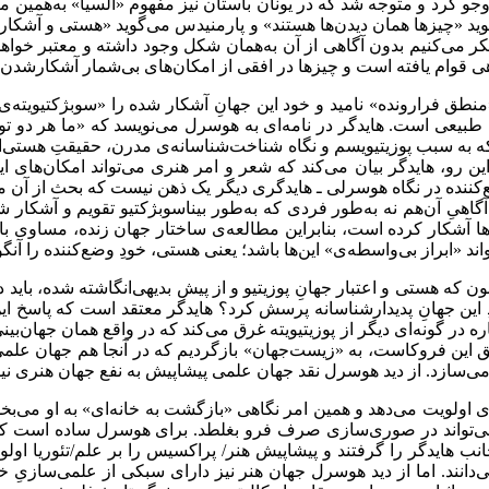
جو کرد و متوجه شد که در یونان باستان نیز مفهوم «آلسیا» به‌همین معنا
‌گوید «چیزها همان دیدن‌‌ها هستند» و پارمنیدس می‌‌گوید «هستی و 
کر می‌‌کنیم بدون آگاهی از آن به‌همان شکل وجود داشته و معتبر خواهد
قوام یافته است و چیزها در افقی از امکان‌‌های بی‌‌شمار آشکارشدن خو
 فرارونده» نامید و خود این جهانِ آشکار شده را «سوبژکتیویته‌‌ی فرار
طبیعی است. هایدگر در نامه‌‌ای به هوسرل می‌‌نویسد که «ما هر دو تو
ه به سبب پوزیتیویسم و نگاه شناخت‌‌شناسانه‌‌ی مدرن، حقیقتِ هستی‌
 رو، هایدگر بیان می‌‌کند که شعر و امر هنری می‌‌تواند امکان‌‌های ا
 وضع‌‌کننده در نگاه هوسرلی ـ هایدگری دیگر یک ذهن نیست که بحث از آن
گاهیِ آن‌هم نه به‌‌طور فردی که به‌‌طور بیناسوبژکتیو تقویم و آشکار
ا آشکار کرده است، بنابراین مطالعه‌‌ی ساختار جهان زنده، مساوی با 
تواند «ابراز بی‌‌واسطه‌‌ی» این‌ها باشد؛ یعنی هستی، خودِ وضع‌‌کننده را 
ون که هستی و اعتبار جهانِ پوزیتیو و از پیش بدیهی‌‌انگاشته شده، باید
نِ خودِ این جهانِ پدیدارشناسانه پرسش کرد؟ هایدگر معتقد است که پاسخ 
 گونه‌‌ای دیگر از پوزیتیویته غرق می‌‌کند که در واقع همان جهان‌‌بینی‌‌انگ
طریق این فروکاست، به «زیست‌‌جهان» بازگردیم که در آنجا هم جهان عل
 می‌‌سازد. از دید هوسرل نقد جهان علمی پیشاپیش به نفع جهان هنری نیس
 اولویت می‌‌دهد و همین امر نگاهی «بازگشت به خانه‌‌ای» به او می‌‌بخ
‌‌تواند در صوری‌‌سازی صرف فرو بغلطد. برای هوسرل ساده است که
 هایدگر را گرفتند و پیشاپیش هنر/ پراکسیس را بر علم/تئوریا اولوی
انند. اما از دید هوسرل جهان هنر نیز دارای سبکی از علمی‌‌سازیِ خود 