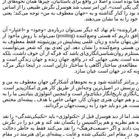
 بوده است و اصلاً در واقع برای باستانیان، چیزها همان نحوه‌‌های از
آشکارگی یکی است». این امر سبب شد هوسرل نگرش طبیعی را از اساس
 بود را کنار گذاشته و به «جهان معطوف به من» توجه می‌‌کند؛ یعنی
د را به ما نشان می‌‌دهند.
ونده» نام نهاد که دیگر نمی‌‌توان درباره‌‌ی «وجود» و «اعتبار» آن
افق داریم که هستی وضع‌‌کننده (
positing
) نمی‌‌تواند با روش مأخوذ از
‌اش پنهان مانده و زبان علمی پیشاپیش در پوزیتیویته فقط معطوف به
ین هستی وضع‌‌کننده را نشان دهد. این بُعدی بود که شعر می‌‌توانست
 مستلزم روان‌‌شناسی‌‌انگاری‌‌ای باشد که فرگه از آن خوف داشت، بلکه
 شده است. یعنی جهانی که در واقع، جهانِ زنده و جهان زندگی است و
مطالعه‌‌ی ساختار آگاهی یا ساختار دازاین است. در اینجا دیگر مرگ،
آنگونه که در جهان است عیان سازد.
 در پرانتز گذاشته شود و به نحوه‌‌های آشکارگیِ جهانِ معطوف به من و
این پرسش در اصیل‌‌ترین وجه‌‌اش از طریق کار هنری امکان‌‌پذیر است.
اریِ تاریخ‌انگار دیلتای‌‌وار است و اینچنین انتولوژی بنیادینی ما را به
می و هم جهان هنری چونان کارـ جهانی خاص با هدف ـ پیشه‌‌ای مختص
ت، هر دو باید خود را به زیست‌‌جهان برگردانند.
شد. اما از دید هوسرل قبل از «تکنولوژی» باید «تکنیکی‌‌شدگی» را نقد
 هم نظریه و هم پراکسیس را یکسان نقد کند و هر دو را در نگرش
ت دادند و اگر «صنعت‌‌فرهنگ» را نقد می‌‌کنند فقط به خاطر دخالت
در مقام امر تکنیکی شده و غایت‌‌ ـ ‌‌پیشه‌‌ای برای هنرمند در مقام