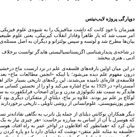
دوپارگی پروژه لایب‌نیتس
همزمان با خودِ کانت که داشت متافیزیک را به شیوه‌‌ی علوم فیزیکی‌
امر سبب شد که یار ظاهراً وفادار انقلاب کپرنیکی، یعنی علوم طبیعی
بیان‌‌ها مطرح شد و لوتسه و سپس بولتزانو و دیگران به اصل مسئله‌‌ی علم
در شاخه‌‌ی پدیدارشناسی اگزیستانسیالیستی هایدگر توانست برخلاف نگاه
ادبی ـ هنری ببخشد
در این میان اولین بارقه‌‌های فلسفه‌‌ی علم در نزد ارنست ماخ درخشید
درون مفهوم علم دیده می‌‌شود؛ با اینکه «انجمن مطالعات ماخ» بعده
فلاسفه‌‌ی قاره‌‌ای نامیده می‌‌شدند، این رگه‌‌های تاریخی بسیار حائ
آمستردام» در 1929 به ماخ اشاره می‌‌کند و او را از نخ
هایدگر به سمت نقد تکنولوژی مدرن و برای اصحاب فرانکفورت به سمت ن
لوکاچ بر علم نیز بودند. علاوه ‌‌بر ماخ، دیلتای از متفکران دیگری
تصور پوزیتیویستی، علوم‌انسانی از روشی تأویلی ـ تاریخی برخوردارند و 
دیگر همکارانِ نوکانتیِ دیلتای از جمله پل ناترپ به نگاهی نقادانه‌‌تر 
«فلسفه به مثابه علم متقن» نوشت که دیلتای دارد با دو پاره کردن رو