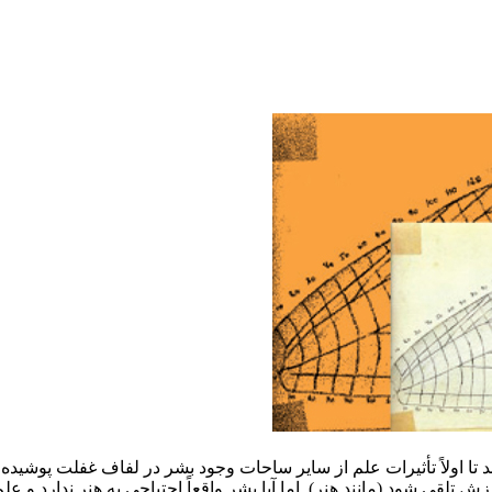
ولاً تأثیرات علم از سایر ساحات وجود بشر در لفاف غفلت پوشیده شود 
ارزش تلقی شود (مانند هنر). اما آیا بشر واقعاً احتیاجی به هنر ندارد و 