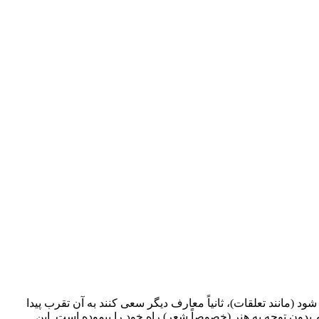
(مانند تعلقات)، ثانیاً معارف دیگر سعی کنند به آن تقرب پیدا
علم بدون توجه به هنر (خصوصاً شعر) راه خود را پیموده است. این