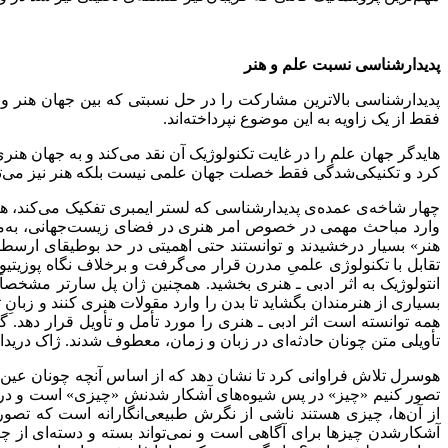
پدیدارشناسی نسبت علم و هنر
پدیدارشناسی بالاترین مشارکت را در حل نسبتی که بین جهان هنر و جها
فقط از یک زاویه‌‌ به این موضوع نپرداخته‌‌اند.
هایدگر جهان علم را در غایت تکنولوژیک آن نقد می‌‌کند و به جهان هنری
کرد و تکنیکی‌‌شدگی فقط خصلت جهان علمی نیست بلکه هنر نیز می‌‌
چهار شاخه‌‌ی عمده‌‌ی پدیدارشناسی که لستر ایمبری تفکیک می‌‌کند، ه
وارد مباحث مهمی در خصوص امر هنری در فضای زیست‌‌جهانی، به‌‌مثابه 
هنر» بسیار درخشیدند و توانستند حتی اهمیتی در حد بوطیقای ارسطو 
تقابل با تکنولوژی علمیِ مدرن قرار می‌‌گرفت و برخلاف نگاه پوزیتیو
انتولوژیک به اثر ادبی ـ هنری بخشید. همچنین ژان پل سارتر مشخصاً و
بسیاری از هنرمندان بگشاید تا بدن را وارد مقولات هنری کنند و زبانِ
همه توانسته است اثر ادبی ـ هنری را مورد تأمل و تأویل قرار دهد. گا
تأویلی متن چونان حادثه‌‌ای در زبان و زمان، معطوف شدند. ژاک درید
هوسرل تلاش فراوانی کرد تا نشان دهد که از اساس آنچه چونان عین 
تصور کنیم «چیز» در پس شیوه‌‌های آشکار شدنش «چیزی» است و در نت
از آن‌‌ها، چیزی هستند ناشی از نگرش طبیعی‌‌انگارانه است که تص
آشکارشدن چیزها برای آگاهی است و نمی‌‌تواند بسته و دسته‌‌ای از چیز