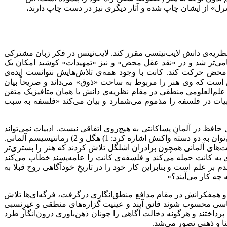
ل» از ایشان چاپ شده و آثار دیگری نیز در دست چاپ دارند،
ا نظریه‌‌ی دانش لایب‌‌نیتسی مقرر کند. لایب‌‌نیتس در فکر زبان مشترکی
 انضمامی‌‌تر شد و در «نقد عقل محض» و نیز «تمهیدات» کوشید امکان یک
ض حرکت کند. کانت با وجود همه‌‌ی تلاش‌‌هایش نتوانست ایده‌‌ی
خص است که وی هنر را مربوط به ساحت «ذوق» می‌‌داند و صریحاً بیان
‌ی علم‌العلومی منطقی در مقام نظریه‌‌ی دانش یا همان متافیزیک متقن
دبیات در فلسفه را مذموم می‌‌شمارد و بیان می‌‌کند «فلسفه به سبب
ظ در آلمانِ پساکانتی به هیچ‌‌روی اتفاقی نیست. ادبیات نمی‌‌تواند
پاسخ فلسفه را ندهد، چونان‌که سایه‌‌ی حافظ در آلمان نه فقط بر گوته و هولدرلین و نیچه که بر مارکس و انگلس نیز می‌‌افتد. از این میان می‌‌توان به دو دسته واکنش اشاره کرد: 1) هگل و 2) رمانتیسیسم آلمانی.
ت‌‌های آلمانی همچون برادران اشلگل تلاش کردند که هنر را بستری‌‌تر
به کانت حمله می‌‌کند و فلسفه‌‌ی کانت را عامه‌‌پسند خطاب می‌‌کند
م بر علم است و بنابراین کار خود را در تاریخِ خودآگاهی روح قبلا به
چه کار می‌‌آیند؟»
و همفکرانش در مقام مدافع منطق‌‌انگاری درگرفت، فرگه‌‌ای‌‌ها تلاش
ناسی محسوب شوند فائق آیند و عینیت گزاره‌‌های منطقی و غیرِنسبی
پرداختند و هرگونه دخالت آگاهی را چونان ذهن‌‌باوری درون‌‌انگار طرد
نا و ذهنی تصور می‌‌شد.