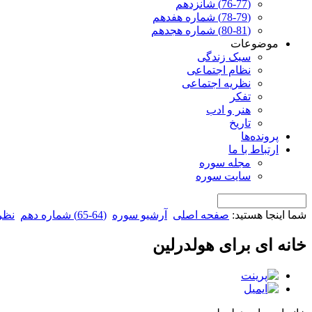
(76-77) شانزدهم
(78-79) شماره هفدهم
(80-81) شماره هجدهم
موضوعات
سبک زندگی
نظام اجتماعی
نظریه اجتماعی
تفکر
هنر و ادب
تاریخ
پرونده‌ها
ارتباط با ما
مجله سوره
سایت سوره
شما اینجا هستید:
صفحه اصلی
آرشیو سوره
(64-65) شماره دهم
نظر
خانه ای برای هولدرلین