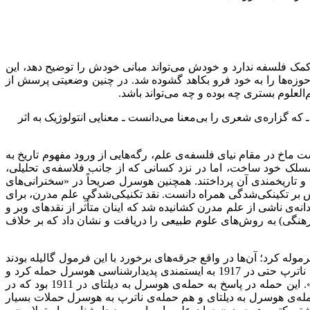
 کمک فلسفه ندارد و خودش می‌‌تواند مبانی خودش را توضیح دهد، این
 حوزه‌‌ها را به خود فرو بکاهد گشوده شد. در چنین وضعیتی پرسش از
لعلوم‌‌ بستری چه بوده و چه می‌‌تواند باشد.
گزاره‌‌ی شعری را بی‌‌معنا می‌‌دانست ـ معنایی انتولوژیک به اثر
 ماخ در مقام نیای فلسفه‌‌ی علم، رگه‌‌هایی از ورود مفهوم تاریخ به
 مسلک خود ساخت، اما در نزد کسانی که از جانب فلاسفه‌‌ی تحلیلی،
لم و تاریخمندی آن پرداختند. همچنین هوسرل صریحاً در «سخنرانی‌‌های
ا نقد خودش بر تکینکی‌‌شدگی همراه دانست. نقد تکنیکی‌‌شدگیِ علم مدرن، برای
‌‌ی ناشی از علم مدرن کشانیده شد که اینان متأثر از نقدهای وبر و
فرهنگی) به روش‌‌های علوم طبیعی را دریافت و نشان داد که بر خلاف
موله کرد؛ آن‌‌ها در واقع جرقه‌‌های برخورد با این فرمول گالیله بودند
که هوسرل با آن از اساس به مبارزه برخاست: «هر چیزی نیاز به یک زبان دارد تا به آن زبان مطالعه شود و زبانِ طبیعت، ریاضیات است». ناترپ حتی در 1917 به ایستمندی پدیدارشناسی هوسرل حمله کرد و
بیان کرد که «همانطور که افلاطون در اواخر عمر به راه افتاد، هوسرل و لیپس نیز باید به راه بیفتند و گرنه زندگی را از دست خواهند داد». این حمله در پاسخ به حمله‌‌ی هوسرل به دیلتای در 1911 بود که در
حمله‌‌ی هوسرل به دیلتای و هم حمله‌‌ی ناترپ به هوسرل حملات بسیار