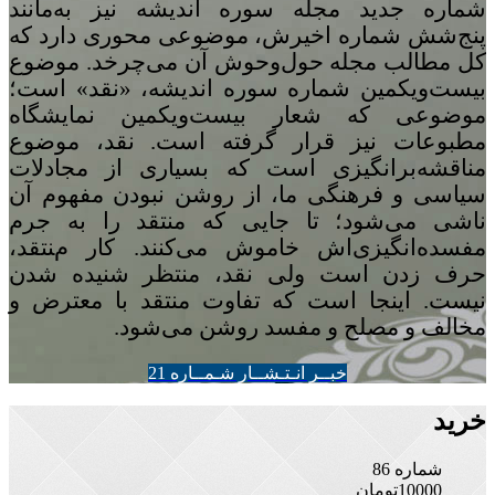
شماره‌ جدید مجله سوره اندیشه نیز به‌مانند
پنج
شش شماره‌ اخیرش، موضوعی محوری دارد که
کل مطالب مجله حول‌وحوش آن می‌چرخد. موضوع
بیست‌ویکمین شماره‌ سوره‌ اندیشه، «نقد» است؛
موضوعی که شعار بیست‌ویکمین نمایشگاه
مطبوعات نیز قرار گرفته است. نقد، موضوع
مناقشه‌برانگیزی است که بسیاری از مجادلات
سیاسی و فرهنگی ما، از روشن نبودن مفهوم آن
ناشی می‌شود؛ تا جایی که منتقد را به جرم
مفسده‌انگیزی‌اش خاموش می‌کنند. کار منتقد،
حرف زدن است ولی نقد، منتظر شنیده شدن
نیست. اینجا است که تفاوت منتقد با معترض و
مخالف و مصلح و مفسد روشن می‌شود.
خبــر انـتـشــار شـمــاره 21
خرید
شماره 86
10000
تومان