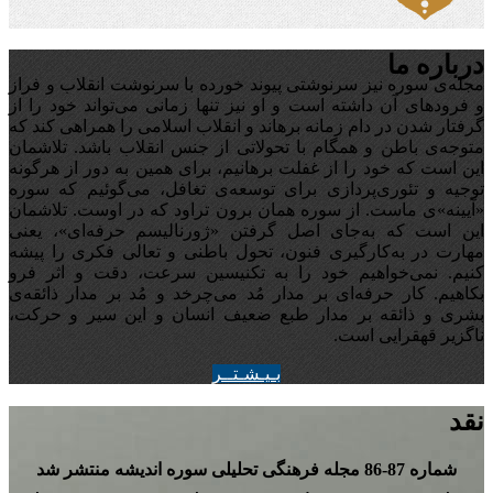
درباره ما
مجله‌ی سوره نیز سرنوشتی پیوند خورده با سرنوشت انقلاب و فراز
و فرودهای آن داشته است و او نیز تنها زمانی می‌تواند خود را از
گرفتار شدن در دام زمانه برهاند و انقلاب اسلامی را همراهی کند که
متوجه‌ی باطن و همگام با تحولاتی از جنس انقلاب باشد. تلاشمان
این است که خود را از غفلت برهانیم، برای همین به دور از هرگونه
توجیه‌ و تئوری‌پردازی برای توسعه‌ی تغافل،‌ می‌گوئیم که سوره
«آیینه‌»ی ماست. از سوره همان برون تراود که در اوست. تلاشمان
این است که به‌جای اصل گرفتن «ژورنالیسم حرفه‌ای»، یعنی
مهارت در به‌کارگیری فنون، تحول باطنی و تعالی فکری را پیشه
کنیم. نمی‌خواهیم خود را به تکنیسین سرعت، دقت و اثر فرو
بکاهیم. کار حرفه‌ای بر مدار مُد می‌چرخد و مُد بر مدار ذائقه‌ی
بشری و ذائقه بر مدار طبع ضعیف انسان و این سیر و حرکت،
ناگزیر قهقرایی است.
بـيـشـتــر
نقد
شماره 87-86 مجله‌ فرهنگی تحلیلی سوره‌ اندیشه منتشر شد