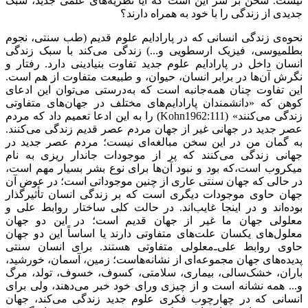
نیست. سخن بر سر این است که آیا نظریه‌های علمی جدید، سبک
جدیدی از زندگی را با خود به همراه دارند؟
نحوه‌ی زندگی انسانی که در پارادایم علوم قدیم (طب سنتی، نجوم
بطلمیوسی، فیزیک ارسطویی و...) زندگی می‌کند با سبک زندگی
انسان داخل در پارادایم علوم جدید تفاوت‌ بنیادینی دارد. رفتار و
نگرش‌ آن‌ها در برابر انسان، حیوان، و طبیعت متفاوت از هم است.
این تفاوت چنان همه‌جانبه است که به‌درستی می‌توان این ادعای
کوهن که «دانشمندان پارادایم‌های مختلف در جهان‌های متفاوتی
زندگی می‌کنند» (
Kohn1962:111
) را به این ادعا تعمیم داد که مردم
عصر جدید در جهانی غیر از جهان مردم عصر قدیم زندگی می‌کنند.
به گمان من در این سخن مبالغه‌ای نیست؛ مردم عصر جدید در
جهانی زندگی می‌کنند که پر از موجودات جاندار ریزی به نام
میکروب است،که بود و نبود آن‌ها برای نوع بشر بسیار مهم است،
در حالی که جهان سنتی عاری از چنین موجوداتی است؛ در عوض آن
جهان حاوی موجودات دیگری است که بر زندگی انسان تأثیرگذار
بوده‌‌اند و در اینجا غایب‌اند. در حالت کلی ساختار روابط علی و
معلولی جهان ما غیر از جهان قدیم است؛ در این دو جهان
معلول‌های یکسان علت‌های متفاوتی دارند یا اساساً این دو جهان
حاوی روابط علی‌ـ‌معلولی متفاوتی‌ هستند. برای انسان سنتی
پدیده‌های جهان مجموعه‌ای از نشانه‌هاست؛ زمین، آسمان، خورشید،
باران، خشک‌سالی، بیماری، سلامتی، کسوف، خسوف، تولد، مرگ
و... همه نشانه است و از چیزی ورای خود خبر می‌دهند، ولی برای
انسانی که در چهارچوب فکری علوم جدید زندگی می‌کند، جهان