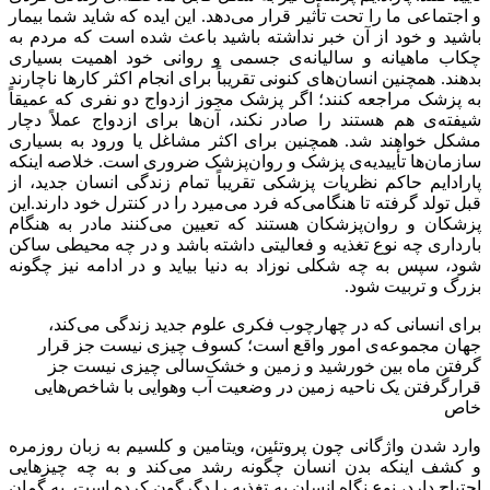
و اجتماعی ما را تحت تأثیر قرار می‌دهد. این ایده که شاید شما بیمار
باشید و خود از آن خبر نداشته باشید باعث شده است که مردم به
چکاب ماهیانه و سالیانه‌ی جسمی و روانی خود اهمیت بسیاری
بدهند. همچنین انسان‌های کنونی تقریباً برای انجام اکثر کارها ناچارند
به پزشک مراجعه کنند؛ اگر پزشک مجوز ازدواج دو نفری که عمیقاً
شیفته‌ی هم هستند را صادر نکند، آن‌ها برای ازدواج عملاً دچار
مشکل خواهند شد. همچنین برای اکثر مشاغل یا ورود به بسیاری
سازمان‌ها تأییدیه‌ی پزشک و روان‌پزشک ضروری است. خلاصه اینکه
پارادایم حاکم نظریات پزشکی تقریباً تمام زندگی انسان جدید، از
قبل تولد گرفته تا هنگامی‌که فرد می‌میرد را در کنترل خود دارند.این
پزشکان و روان‌پزشکان هستند که تعیین می‌کنند مادر به هنگام
بارداری چه نوع تغذیه و فعالیتی داشته باشد و در چه محیطی ساکن
شود، سپس به چه شکلی نوزاد به دنیا بیاید و در ادامه نیز چگونه
بزرگ و تربیت شود.
برای انسانی که در چهارچوب فکری علوم جدید زندگی می‌کند،
جهان مجموعه‌ی امور واقع است؛ کسوف چیزی نیست جز قرار
گرفتن ماه بین خورشید و زمین و خشک‌سالی چیزی نیست جز
قرارگرفتن یک ناحیه زمین در وضعیت آب وهوایی با شاخص‌هایی
خاص
وارد شدن واژگانی چون پروتئین،‌ ویتامین و کلسیم به زبان روزمره
و کشف اینکه بدن انسان چگونه رشد می‌کند و به چه چیز‌هایی
احتیاج دارد، نوع نگاه انسان به تغذیه را دگرگون کرده است. به گمان