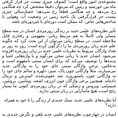
مجموعه‌ی امور واقع است؛ کسوف چیزی نیست جز قرار گرفتن
ماه بین خورشید و زمین که می‌توان دقیقاً مشخص کرد چه هنگامی
رخ می‌دهد و چه هنگامی قطعاً رخ نمی‌دهد؛ خشک‌سالی چیزی
نیست جز قرارگرفتن یک ناحیه زمین در وضعیت آب وهوایی با
شاخص‌هایی خاص، که ممکن است دوره‌ای یا غیردوره‌ای باشد.
تأثیر نظریه‌های علمی جدید بر زندگی روزمره‌ی انسان در سه سطح
متمایز ولی کاملاً به هم مرتبط زبانی، مفهومی و رفتاری قابل
ملاحظه است. در سطح زبانی می‌توان از این بحث کرد که چگونه
علم جدید زبان روزمره‌ی ما را دگرگون کرده است؛ روز به روز بر
تعداد واژگان مربوط به نظریات علمی جدید در زبان روزمره افزوده
می‌شود. انسان جدید با زبانی سخن می‌گوید و با واژه‌هایی اشیا و
پدیده‌ها را توصیف می‌کند که برای انسان سنتی نامفهوم است و
به‌عکس، برخی واژگان سنتی جای خود را به واژگانی جدید
می‌سپارند، مثلاً واژگانی چون پاک، تمیز، دلهره و سالم جای خود را
به واژگانی چون، پاستوریزه، ضد عفونی‌شده، استرس و نرمال
داده‌اند. همچنین برخی واژگان چون انرژی، اشعه، ویتامین، پروتئین،
شیمیایی، ویروس و ژنتیکی که در زبان روزمره‌ی کنونی ما بسیار
رایج است، هیچ ما‌به‌ازایی در زبان سنتی ندارند.
آیا نظریه‌های علمی جدید، سبک جدیدی از زندگی را با خود به همراه
دارند؟
انسان در چهارچوب نظریه‌های علمی جدید تلقی و نگرش جدیدی به