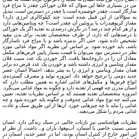
من در بسیاری جاها این سؤال که فلان خوراکی چقدر با مزاج فرد
سازگار است، چقدر خوشمزه است یا چقدر در دسترس است، تبدیل
به سؤالاتی از این قبیل شده است: چند کیلوکالری انرژی دارد؟
مقدار کربوهیدرات یا پروتئین آن چقدر است؟ چه ویتامین‌هایی دارد
و از هر کدام چند درصد؟ در نگرش درصدی به تغذیه اگر یک خوراکی
با درصد‌هایی که دارد، از طرف متخصصان تغذیه، برای بدن مفید
تشخیص داده شود، حتی اگر بدمزه باشد و با مزاج فرد ناسازگار
باشد، باید خورده شود. بر اساس این نظریه اگر مواد غذایی مورد
نظر در دسترس نبود می‌توان با قیمت بسیار پایین قرص‌های مکمل
معادل آن را در داروخانه‌ها یافت. اگر خوردن یک عدد سیب فلان
مقدار ویتامین و انرژی داشته باشد و خوردن یک عدد قرص ده برابر
همان مقدار ویتامین و انرژی را به بشر بدهد، احتمالاً انسان عصر
جدید دومی را ترجیح خواهد داد. امروزه تولید و مصرف گسترده‌ی
انواع قرص‌ها و مکمل‌های غذایی اشاره به همین مطلب دارد که
انسان مدرن چه فهمی از تغذیه دارد و چگونه به مواد غذایی می‌نگرد.
امروزه متخصصان تغذیه هستند که بر اساس نظریات تغذیه، تعیین
می‌کنند چه نوع مواد غذایی چه‌وقت و چگونه باید خورده شود و چه
غذایی را نباید با چه چیزهایی خورد. آن‌ها از این طریق سبک و عادت
غذایی مردم را شکل می‌دهند.
نظریات هواشناسی نیز بازتاب جالبی در سبک زندگی دارد. انسان
سنتی نسبت خاصی با آسمان، آب‌وهوا، باران و... داشت. از نظر او
این امور خارج از کنترل انسان بودند، اما در عصر جدید، آسمان در