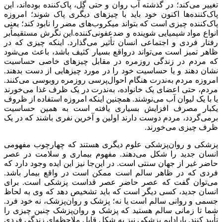
تغییر می‌کند؛ در گذشته آب روان و حتی گِل، پاک‌کننده بوده‌اند، این
پاک‌کننده‌ها اکنون خود باید با چیزهای دیگری پاک شوند؛ امروزه
پاک‌کننده چیزی است که بتواند میکروب‌های مضر را نابود کند؛ یعنی
انواع مواد شیمیایی شوینده و ضدعفونی‌کننده‌‌.این نگرش مستقیماً
بر
رفتار فردی و اجتماعی انسان تأثیر می‌گذارد. اینکه چیزی که در
ظاهر تمیز است می‌تواند درواقع بسیار کثیف باشد، باعث می‌شود
که مردم در زندگی روزمره در مقابل چیزهای خاصی حساسیت
نشان دهند و یا حساسیت خود را در مورد چیزهایی از دست بدهند.
امروزه مردم به‌ندرت هنگام احوال‌پرسی روزمره روبوسی می‌کنند.
مردم، حتی اعضای یک خانواده، به‌ندرت در یک ظرف غذا می‌خورند
یا با یک لیوان آب می‌نوشند. همچنین اینکه امروزه استفاده از ظروف
یکبار مصرف افزایش بسیاری یافته است به همین حساسیت
برمی‌گردد، مردم دوست دارند اولین و آخرین نفری باشند که در یک
ظرف چیزی می‌خورند.
پزشکی و روان‌پزشکی علوم دیگری هستند که چهارچوب مفهومی
انسان جدید را شکل می‌دهند. مفهوم بیماری و سلامت در عصر
حاضر غیر از جهان سنتی است. در این‌جا نیز این ایده وجود دارد که
فردی که در ظاهر سالم است ممکن است در واقع بیمار باشد.
می‌توان گفت که عصر حاضر عصر قداست پزشکی است. برای
انسان جدید، کسی دیگر است که باید تشخیص دهد که وی به لحاظ
جسمی و روانی سالم است یا نه؛ پزشک و روان‌پزشک، نه خود فرد.
شما تا زمانی سالم هستید که پزشک و روان‌پزشک چنین چیزی را
تأیید کنند. پارادایم پزشکی نیز به شکل قابل ‌ملاحظه‌ای زندگی فردی