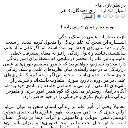
در نظر بازی ما
-
امتياز:
3.7
از 5 - رای دهندگان:
3
نفر
نویسنده: رحمان شریف‌زاده 1
بازتاب نظريات علمي در سبک زندگي
اشــــاره
این سخن که علم، زندگی را متحول کرده است، از شدت
تکرار و دم‌دستی‌بودن چندش‌آور شده است. اما اگر تلقی ما از علم،
ساینتیستی نباشد و تحول زندگی را نیز به ‌معنای پیشرفت خطی
ندانیم و تأثیر علم را منحصر در نتایجی که منطقاً برای امور زندگی
دارد محدود نسازیم، خواهیم دید که حضور مستقیم تئوری‌های علمی
در زندگی ما در فهم رابطه‌ی میان نظریه‌های علمی و سبک زندگی
حاوی مطالب جدیدی است. به‌خصوص اگر توجه کنیم که تئوری‌های
علمی در هر دوره‌ی تاریخ صورتی متفاوت داشته‌اند و سرشار از
تلقی‌های فلسفی و ارزشی و اجتماعی جامعه و زمانه‌ی خود بوده‌اند،
آنگاه برایمان روشن‌تر می‌شود که گویا همین امور جزئی و ملموس
زندگی تمام تاریخ فکری و فرهنگی را در خود حاضر دارد.
معمولاً وقتی از تأثیر علم بر زندگی انسان سخن به میان می‌آید،
اولین چیزی که به ذهن می‌رسد، ظهور فناوری‌های جدیدی همچون
اتومبیل، تلفن، موبایل و کامپیوتر، و اثرات آن‌ها بر زندگی انسان
است. با این حال بحث ما در اینجا فناوری‌ها و میزان تأثیر آ‌ن‌ها