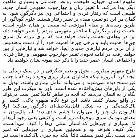
مفهوم انسان، حیوان، طبیعت، روابط اجتماعی و بسیاری مفاهیم
دیگر پیدا می‌کند. با تغییر زبان و چهارچوب مفهومی انسان جدید،
طبیعی است که رفتار فردی و اجتماعی وی نیز دگرگون شود. به
گمان من این دو تغییر، مقدم بر تغییر رفتار هستند. علوم گوناگون از
طریق رسانه‌ها و نظام‌ آموزشی که مبتنی بر همان علوم است،
نخست زبان و نگرش یا ساختار مفهومی مردم را تغییر خواهند داد،
این در وهله‌ی نخست باعث خواهد شد که برای مردم یک سری
چیزها اهمیت یابند و برخی چیزها اهمیت خود را از دست بدهند.پس
از آن برای مردم نیازهای جدیدی ایجاد خواهد شد و نیازهایی از بین
خواهد رفت. در ادامه نحوه‌ی تغییر چهارچوب مفهومی و رفتار فردی
و اجتماعی انسان عصر جدید را با ذکر چند نمونه نشان خواهیم داد.
طرح مفهوم میکروب، تحول و تغییر شگرفی را در سبک زندگی ما
ایجاد کرد. امروزه اینکه جانداران بسیار ریزی وجود دارند که با چشم
غیرمسلح دیده نمی‌شوند و می‌توانند عامل بیماری باشند، تبدیل به
یکی از باورهای پیش‌پاافتاده شده است. باور به میکرب این طرز
نگاه را به انسان می‌دهد که آنچه در ظاهر کاملاً تمیز است می‌تواند
در واقع بسیار کثیف باشد. این نوع نگاه مفهوم پاکی، کثیفی و
پاک‌کننده‌گی را به شکل قابل‌ملاحظه‌ای دگرگون می‌کند؛ اولاً
پاک‌بودن یک چیز را نمی‌توان با چشم عادی دید؛ ثانیاً پاک‌بودن به
معنای نبود یک سری موجودات ریز است و کثیفی یعنی وجود آن‌ها و
لذا بسیاری از چیزهایی که انسان سنتی آن‌ها را کثیف می‌دانست،
دیگر کثیف نخواهد بود و همچنین بسیاری از چیز‌هایی که تمیز
می‌دانست دیگر تمیز نیستند. ثالثاً اینکه چه چیزی پاک‌کننده است نیز