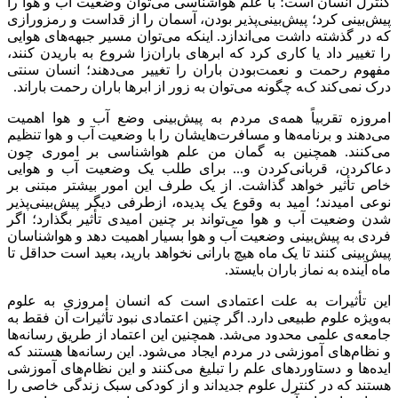
کنترل انسان است؛ ‌با علم‌ هواشناسی می‌توان وضعیت آب و هوا را
پیش‌بینی کرد؛ پیش‌بینی‌پذیر بودن، آسمان را از قداست و رمزورازی
که در گذشته داشت می‌اندازد. اینکه می‌توان مسیر جبهه‌های هوایی
را تغییر داد یا کاری کرد که ابرهای باران‌زا شروع به باریدن کنند،
مفهوم رحمت و نعمت‌بودن باران را تغییر می‌دهند؛ انسان سنتی
درک نمی‌کند که چگونه می‌توان به زور از ابرها باران رحمت باراند.
امروزه تقربیاً همه‌ی مردم به پیش‌بینی‌ وضع آب و هوا اهمیت
می‌دهند و برنامه‌ها و مسافرت‌هایشان را با وضعیت آب و هوا تنظیم
می‌کنند. همچنین به‌ گمان من علم هواشناسی بر اموری چون
دعاکردن، قربانی‌کردن و... برای طلب یک وضعیت آب و هوایی
خاص تأثیر خواهد گذاشت. از یک طرف این امور بیشتر مبتنی بر
نوعی امیدند؛ امید به وقوع یک پدیده، ازطرفی دیگر پیش‌بینی‌پذیر
شدن وضعیت آب و هوا می‌تواند بر چنین امیدی تأثیر بگذارد؛ اگر
فردی به پیش‌بینی‌ وضعیت آب و هوا بسیار اهمیت دهد و هواشناسان
پیش‌بینی کنند تا یک ماه هیچ بارانی نخواهد بارید، بعید است حداقل تا
ماه آینده به نماز باران بایستد.
این تأثیرات به علت اعتمادی است که انسان امروزی به علوم
به‌ویژه علوم طبیعی دارد. اگر چنین اعتمادی نبود تأثیرات آن فقط به
جامعه‌ی علمی محدود می‌شد. همچنین این اعتماد از طریق رسانه‌ها
و نظام‌های آموزشی در مردم ایجاد می‌شود. این رسانه‌ها هستند که
ایده‌ها و دستاورد‌های علم را تبلیغ می‌کنند و این نظام‌های آموزشی
هستند که در کنترل علوم جدیدا‌ند و از کودکی سبک زندگی خاصی را