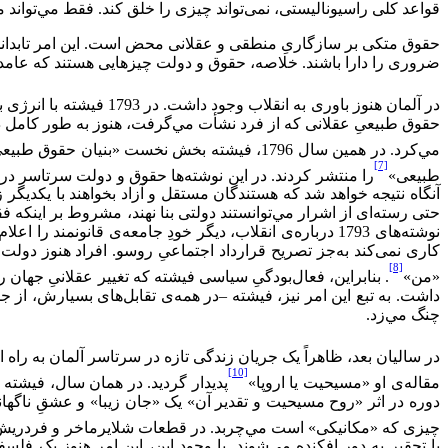
قواعد کلی راسیونالیستی، نمی‌تواند چیزی را خلق کند. فقط مي‌‌تواند مس
حقوق متکی بر سازگاریِ منطقی و عقلانی محض است. این امر تابدانجای
ضروری را دارا باشند. خلاصه، حقوق و دولت چیزهایی هستند که عامد
در آلمان هنوز باوری به انقلاب وجود داشت. در 1793 فیشته با انرژی به نقد روبرگ و «امپریسیست‌ها»
حقوق طبیعیِ عقلانی که از فرد نشأت مي‌‌گرفت، هنوز به طور کامل د
مي‌‌کرد. در همین سال 1796، فیشته بخش نخست «بنیان حقوق طبیعی»
[7]
طبیعی»
را منتشر کردند. در این نوشته‌ها حقوق و دولت سرتاسر د
آنگاه نتیجه خواهد شد که هستندگان مستقل و آزاد بخواهند با یکدیگ
حتی رسته‌ای از اشرار مي‌‌توانستند دولتی بنا نهند، مشروط بر اینک
نوشته‌های 1793 درباره‌ی انقلاب، دیگر خودِ جامعه‌ی قا
کاری نمی‌کند به‌جز تصریح قرارداد اجتماعیِ روسو. افراد هنوز دول
[8]
«من»
داشت. به تبع این امر نیز، فیشته –در همه‌ی تقابل‌های بسیارش، ا
چنگ مي‌‌زد.
در سالیان بعد، ظاهراً یک جریان زندگی تازه در سرتاسر آلمان به راه افتاد. در عید پاک 1797، هایپریون هولدرلین پدیدار شد. در 1798، سالن
[10]
مقاله‌ی او «مسیحیت یا اروپا»
پدیدار گردید. در همان سال، فیشته
دوره در اثر «روح مسیحیت و تقدیر آن» یک «جان زیبا» و عشقِ ناگهاني 
چیزی که «مکانیکی» است مي‌‌چربد. در قطعات شلایرماخر و فردریش ا
با تحقیر به دور افکنده مي‌‌شوند. با وجود این، این امر هنوز یک فل