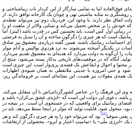
فوق‌العاده اما به تمامی سازگار از این کردار ناب زیباشناختی و
روشنگری به مثابه ماشینی تهی و چونان یک کارخانه توافق دارند. از
 اتفاق نظر دارند. با وجود این، فردریک دوم نیز مي‌‌تواند نقطه‌ی
ه خودش را بر شخص تحمیل مي‌‌کند و تمنايی والاتر از ماهیت او را
 در زیبايي اول کس است، باید نخستین کس در قدرت باشد (کیتز). اما
د رمانتیک است که هر چیزی را دگرگون ساخته و آن را تبدیل به فرصتی
رای احساسات رمانتیک باشند. همین گفته درباره‌ی معشوق نیز صادق
 در یکدیگر آمیخته مي‌‌شوند. به نزد هردویِ نوالیس و آدام مولر
 را آن‌گونه به دولت بپردازد که هدیه‌ای به معشوق تقدیم مي‌‌دارد.
، آنگاه که در موقعیت‌های تاریخی به‌کار بسته مي‌‌شود، منتج از
محتوا و احوال و ایقاعش یک قصه‌ی پری‌وار است. این چیزی است
ی شود و حتی امروزه با جدیتی ملانقطی به همان شیوه‌ی اظهارات
تیک همه‌ی مقولات نیز هست. این نشانه‌ای است بر فروماندگیِ ریز-
ی این فرهنگ را در عناصر کشورگردانی‌اش با آن متقابل مي‌‌کند،
ش باشد. دعوی این دولت این است که «ابژه‌ی عشق بی‌کران» باشد و
قتضای رمانتیک برای واقعیتی که در جستجوی آن است. در نتیجه در
ه تمامی بر اساس حقوق مدنی ترسیم شده بود، متحول شود. قابلیت تولید که مولر در اینجا بسط مي‌‌دهد، باید در
[15]
، یعنی سوفیا
بود که مي‌‌تواند خود را به هر چیزی دگرگون کند و هر
 «انرژی ملّی» یا «تمامیتِ اعتبار و آبرو»، محصولی از ارتعاشات