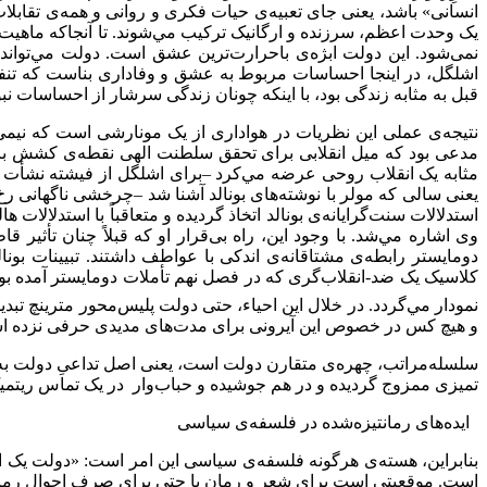
انسانی» باشد، یعنی جای تعبیه‌ی حیات فکری و روانی و همه‌ی تقابل
یک وحدت اعظم، سرزنده و ارگانیک ترکیب مي‌‌شوند. تا آنجاکه ماهیت
نمی‌شود. این دولت ابژه‌ی باحرارت‌ترین عشق است. دولت مي‌‌تواند 
اشلگل، در اینجا احساسات مربوط به عشق و وفاداری بناست که تنفس 
قبل به مثابه زندگی بود، با اینکه چونان زندگی سرشار از احساسات نبو
مدعی بود که میل انقلابی برای تحقق سلطنت الهی نقطه‌ی کشش برای
یعنی سالی که مولر با نوشته‌های بونالد آشنا شد –چرخشی ناگهانی رخ
استدلالات سنت‌گرایانه‌ی بونالد اتخاذ گردیده و متعاقباً با استدلالا
وی اشاره مي‌‌شد. با وجود این، راه بی‌قرار او که قبلاً چنان تأثیر
دومایستر رابطه‌ی مشتاقانه‌ی اندکی با عواطف داشتند. تبیینات بونا
کلاسیک یک ضد-انقلاب‌گری که در فصل نهم تأملات دومایستر آمده بو
نمودار مي‌‌گردد. در خلال این احیاء، حتی دولت پلیس‌محور مترینچ تبدی
و هیچ کس در خصوص این آیرونی برای مدت‌های مدیدی حرفی نزده ا
سلسله‌مراتب، چهره‌ی متقارن دولت است، یعنی اصل تداعیِ دولت به م
تمیزی ممزوج گردیده و در هم جوشیده و حباب‌وار در یک تماس ریتمیک
ایده‌های رمانتیزه‌‌شده در فلسفه‌ی سیاسی
بنابراین، هسته‌ی هرگونه فلسفه‌ی سیاسی این امر است: «دولت یک
است. موقعيتی است برای شعر و رمان یا حتی برای صرفِ احوال رمانتیک