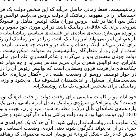
رمانتیسیسم، فقط زمانی حاصل مي‌‌آید که این شخص-دولت یک فرد «زی
احساساتی را در مفهومی رمانتیک از دولت پروس مي‌‌یابیم. نوالیس و 
دیگر سو، آن‌ها ‌در تلقی پروسِ دوران ملکه‌ لوئیس متأهل و افسونگر
شروعی برای یک علاقه‌ی رمانتیک باشد. در این مورد، خودِ تصویر رم
برآورده مي‌‌سازد. نتیجه‌ی ساده‌ی این فلسفه‌ی سیاسیِ زیباشناسانه
باز هم، این امر نمی‌تواند امر رمانتیک باشد، زیرا در امر رمانتیک 
برای شعر مي‌‌کند. اینکه پادشاه و ملکه در واقعیت چه هستند، ناد
است. از این رو، از منظرگاه رمانتیسیسم به سهولت ممکن نیست بین 
دولت چونان معشوق پدیدار مي‌گردد و شاعرانه‌سازیِ علمِ امور مالی ک
بنابراین، چه نوالیس شعری برای مریم مقدس بسراید و چه مولر فصلی
چکامه‌های دل‌فریب قرون وسطایی است که نوالیس رئوس آن را در 
در جوار توصیف روسو از وضعیت طبیعی در «گفتار درباره‌ی خاستگا
سیاست‌مداران مسئول و اندیشمندان فیلسوف نقل مي‌‌شود و وزنی هم‌ت
رمانتیکی برای تشخیص اسلوب یک بیان روشنفکرانه.
خود آدام مولر کلمات مناسبی برای رفعت دولت و خفت فرهنگ اومانی
چیست؟ یک پیش‌افکنیِ سوژه‌ی رمانتیک به دل امر سیاسی، یعنی یک ف
وارد همه‌ی تضادهای قابل درک و قطب‌ها شود: مرد و زن، نجیب و ب
یک اسلوب ناب زیباشناسانه ارزیابی شود، تا آن حد که یک کجراهه‌ی
چیزی در آن مي‌‌تواند دگرگون شود، یعنی ابژه‌ی وضعیت احساسی و م
خودش که در یک «شکل کروی» در نوسان است، محصولی که رهیافتن بد