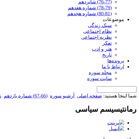
(76-77) شانزدهم
(78-79) شماره هفدهم
(80-81) شماره هجدهم
موضوعات
سبک زندگی
نظام اجتماعی
نظریه اجتماعی
تفکر
هنر و ادب
تاریخ
پرونده‌ها
ارتباط با ما
مجله سوره
سایت سوره
شما اینجا هستید:
صفحه اصلی
آرشیو سوره
(66-67) شماره یازدهم
ن
رمانتیسیسم سیاسی