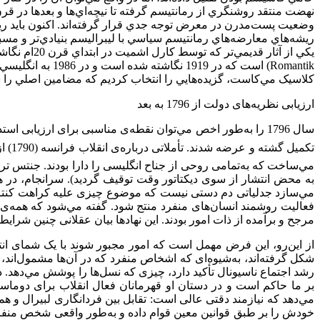
وضعيت پست‌مدرن در معرض توجه جدي قرار گرفته‌اند. اکنون بايد ري
ريشه‌هاي معارضه‌هاي رمانتيسم سياسي با ليبراليسم بنيادي‌تر و مسبو
Romantik) است ک
کلاسيک مي‌کاست، گزيده‌هايي را انتخاب کرديم که مضامين اصلي را
ارزیابی نظریه‌های دولت از 1796 به بعد
تکمیل گشته و عرضه شدند. تأملاتی درباره‌ی انقلاب فرانسه (1790) از بروک در خارج ، یعنی انگلستان نیز دست‌به‌دست مي‌‌گشت. بین سالیان 1790 تا 1793، هانورین ربرگ انتقاداتی بر انقلاب فرانسه
مي‌‌ساخت که به‌تمامی روحی از جناح انگلیسی را دارا بودند. جنتس ترجمه‌ی انگلی
مي‌سازد جدلیاتی دم دستی نیست که موضوع چیزی علیه کراهت کنترل تود
فعالیت روشمند انسان‌های منفرد منتج شود. گفته مي‌‌شود که همه‌ی 
مرجح و برآمده‌ از ذات امور بودند. این نهادها بیان عقلانی چنین شرایط
از این‌رو، این فرض مهمل است که امور مجبور شوند با یک شمای ان
شکل گرفته‌اند، به‌شیوه‌ای که اشخاص منفرد که در آن‌ها ‌‌مشمول‌اند، ن
رشد اجتماع ناسیونال تأکید دارد، چیزی که نسل‌ها را پوشش مي‌‌دهد.
مي‌‌دهد که نیازمند دقتی عالی است: تقابل بین فردانگاری لبیرال و ه
خودش را بر طبق قوانین معین قوام داده و به‌طور واقعی شخص منفرد ر