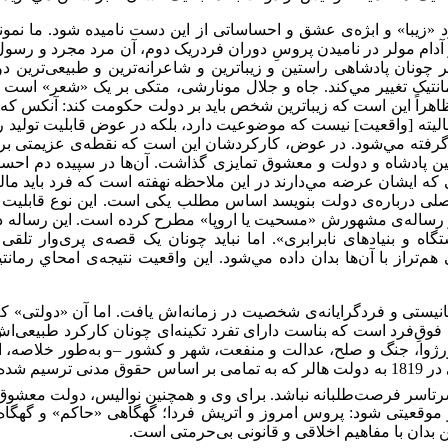
با» و ابژه‌ی عشق و احساساتی از این دست نامیده شود. ما نمونه‌ای 
آدام مولر در نامیدن پروسِ دوران فردریک دوم، آن مرد مجرد و رسول 
 چونان پادشاهی راستین و زیباترین و شاعرانه‌ترین و طبیعی‌ترین دولت
انتیک تغییر مي‌‌کند. جاه و جلال مونارشی، متکی بر یک «شعر» است ک
 ظاهراً این است که زیباترین شخص باید بر دولت حکومت کند: آنکس که
این رئالیته [واقعیت] نیست که موضوعیت دارد، بلکه در عوض قابلیت تولی
یده گرفته مي‌‌شود. در عوض، کارکردشان این است که نقطه‌ی عزیمتی ب
پادشاه و دولت و معشوق تمایزی گذاشت. آن‌ها ‌در سپیده دم احساسات
ه ایشان عرضه مي‌‌دارند در این ملاحظه نهفته است که فرد باید مالیات
 درباره‌ی دولت بنویسد اساس مطلب یکی است. این نوع قابلیت تولید
رساله‌ی مشهورش «مسحیت یا اروپا» مطرح کرده است. این رساله در 
ه و بنیادهای نابرابری». اما نباید چونان یک قصه‌ی پری‌وار تلق
راز با آن‌ها ‌بدان داده مي‌‌شود. این واقعیت نتیجه‌ی امحاي رمان
ستی و فردگرایانه‌ی شخصیت در زمانه‌اش یافت. اما آن «دولتی» که و
وقِ‌فرد است که بناست دارای تفرد تکینه‌ای چونان کارکرد طبیعی‌ا
ورژوا، جنگ و صلح، عدالت و منفعت، شهر و کشور –و به‌طور خلاصه، ا
1810، این دولت مهیا بود تا به دولت وراثتی بونالد دگرگون شود و حتی در 1819 به دولت هالر که ب
 سرتاسر فرصت‌طلبانه نباشد. برای وی و همچنین نوالیس، دولت معشوق
وقعیتی شود: پروس امروز و اتریش فردا؛ گهگاهی «حاکم» و گهگاه یک
ان با مفاهیم اخلاقی و قانونی بی‌حرمتی است.