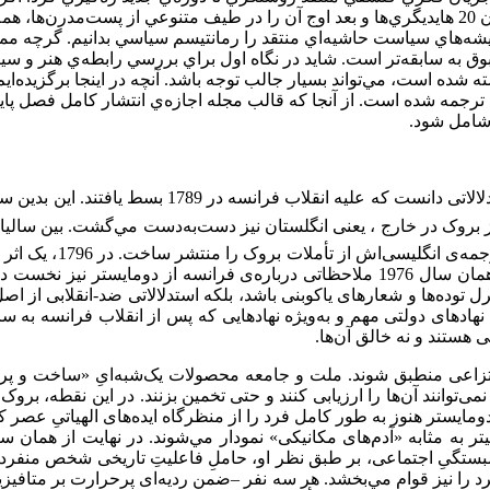
نهضت منتقد روشنگري از رمانتيسم گرفته تا نيچه‌اي‌ها و بعدها در قرن 20 هايديگري‌ها و بعد اوج آن را
شه‌هاي سياست حاشيه‌اي منتقد را رمانتيسم سياسي بدانيم. گرچه ممک
ق به سابقه‌تر است. شايد در نگاه اول براي بررسي رابطه‌ي هنر و سياست
ه در 1919 نگاشته شده است و در 1986 به انگليسي ترجمه شده است. از آنجا که قالب مجله اجازه
 شامل شود.
سال 1796 را به‌طور اخص مي‌‌توان نقطه‌ی مناسبی برای
سی‌اش از تأملات بروک را منتشر ساخت. در 1796، يک اثر از بونالد
به محض انتشار از سوی دیکتاتور وقت توقیف گردید). سرانجام، در همان سال 1976 ملاحظاتی 
ه‌ها و شعارهای یاکوبنی باشد، بلکه استدلالاتی ضد-انقلابی از اصل ا
نهادهای دولتی مهم و به‌ویژه نهادهایی که پس از انقلاب فرانسه به 
ی هستند و نه خالق آن‌ها.
تزاعی منطبق شوند. ملت و جامعه محصولات یک‌شبه‌ایِ «ساخت و پرد
می‌توانند آن‌ها ‌‌را ارزیابی کنند و حتی تخمین بزنند. در این نقطه، برو
 دومایستر هنوز به طور کامل فرد را از منظرگاه ایده‌های الهیاتیِ عص
مبستگیِ اجتماعی، بر طبق نظر او، حاملِ فاعلیتِ تاریخی شخص منفرد ی
ا نیز قوام مي‌‌بخشد. هر سه نفر –ضمن ردیه‌ای پرحرارت بر متافیزیسی