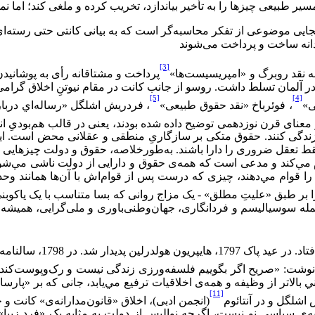
یر طبیعی چیزها را به تأخیر بیاندازد، تخریب کرده و ملغی کند؛ اما نمی‌ت
ی موضوعی از تفکر محاسبه‌گر است که به بیانی کانتی حتی رسته‌ای از
انه ساخت و پرداخت می‌‌شوند
[3]
ر آلمان تسلط داشت. روسو از جانب کانت در مقام نیوتنِ اخلاق گرامی
[5]
[4]
، فوئرباخ «نقد حقوق طبیعی»
، فردریش اشلگل «رساله‌اي دربار
ر معنای قرن نوزدهمی توضیح داده شده بودند، یعنی در قالب هم‌بودی
ر زندگی کنند. حقوق متکی بر سازگاریِ منطقی و عقلانی محض است. این
ه فقط تعقل ضروری را دارا باشند. به‌طورخلاصه، حقوق و دولت چیزهایی
نونمند را اعلام مي‌‌کند و مدعی است که همه‌ی حقوق و دارایی از دولت ناش
ت را قوام مي‌‌دهند، چیزی که درست پس از قوام‌اش با آن‌ها همانند و
ز جمله سوسیالیسم و فردانگاری، جهان‌وطنی‌باوری و ملی‌گرایی، همیش
امه‌ی پروس قطعات « ایمان و عشق»
 نوشت: «صریح اگر بگوییم فلسفه‌ورزی زندگی نیست و رک‌و‌پوست‌کند
بالاتر از وظیفه و همه‌ی اخلاقیات ترفیع مي‌‌یابد، جانی که بر «پارسا
[11]
شلگل و در آنتائوم
(انجمن ادبی)، اخلاق «قانون‌مدارانه‌ی» کانت
سفه‌ی سیاسیِ نو نیست، اگرچه نوالیس از دولت به مثابه یک «فرد زیبا»