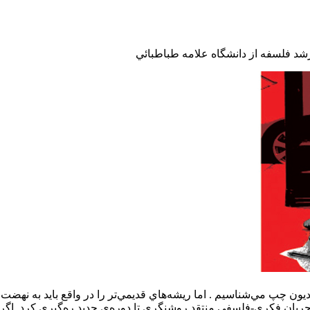
شد فلسفه از دانشگاه علامه طباطبائي
ون چپ مي‌شناسيم . اما ريشه‌هاي قديمي‌تر را در واقع بايد به نهضت
ار جريان فکري-فلسفي منتقد روشنگري تا دوره‌ي جديد ره‌گيري کرد. اگ