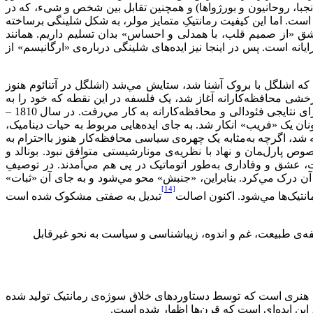
جبا، روحانیون و بورژواها) و همچنین تقابل بین شخص و شیء، که در
ست. اما این کیفیت رمانتیکِ متمایز مولر، به شکل شلینگی برساخته
 عشق «از صمیم قلب، با همدلی و احساس» بدان تسلیم داریم. همانند
 است. پس در اینجا نیز ایده‌های شلینگی درباره‌ی «ارگانیسم» از
ظریات در هواداری از یک مونارشی است که نیمی فئودالی و نیمی طبقه‌باورانه است. در حالیکه انقلاب تا 1799، سالی که اشلگل با بروک آشنا شد، ستایش مي‌‌شد (اشلگل در آتنائوم هنوز
ی محافظه‌کارانه آغاز شد، یک فلسفه‌ در این نقطه که خود را به
مثابه یک انقلاب روحی عرضه مي‌‌کرد –برای اشلگل از فیشته نشأت مي‌‌گرفت و برای مولر از شلینگ –به‌منظور رسیدن به بنیانی نظری برای نتایجی فئودالی و محافظه‌کارانه به کار مي‌‌رفت. در سال 1810 –
ان یک «فریب» انکار شد. به جای ایده‌هایی مربوط به حیات دینامیک،
ته شد، اگرچه به‌مثابه یک چهره‌ی سیاسی محافظه‌کار هنوز بااحترام به
خصوص پارلمان و نهاد با نظریه‌ی مونارشیستی متوافق نبود. بونالد و
ت، عشق و وفاداری به‌طور اتوماتیک در پی هم مي‌‌آمدند. در توصیفِ
درک مي‌‌کرد. بنابراین، «جنبش» محو مي‌‌شود و به جای آن «ثبات»
[14]
انتیک‌ها مي‌‌شود. اکنون اصالت
تبدیل به صفتی مشکوک شده است
ه‌ی طبیعت، غم و اندوه، زیباشناسی و سیاست به نحو غیرقابل
 هنری است که توسط دستاوردهای خلاق سوژه‌ی رمانتیک تولید شده
این ایده‌ای است که قرن‌ها اظهار شده است.