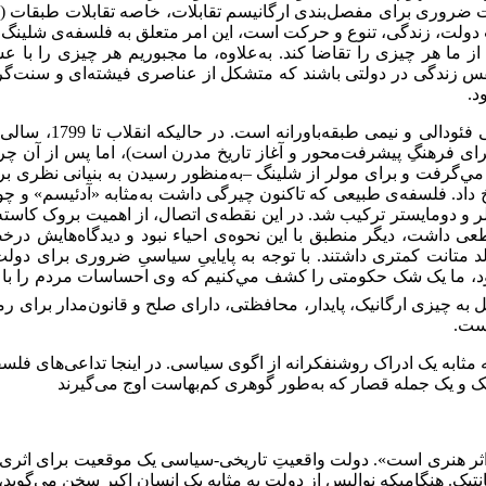
ات ضروری برای مفصل‌بندی ارگانیسم تقابلات، خاصه تقابلات طبقات (ن
 دولت، زندگی، تنوع و حرکت است، این امر متعلق به فلسفه‌ی شلینگ ا
از ما هر چیزی را تقاضا کند. به‌علاوه، ما مجبوریم هر چیزی را با
زندگی در دولتی باشند که متشکل از عناصری فیشته‌ای و سنت‌گرایانه
د.
نتیجه‌ی عملی این ن
 فرهنگِ پیشرفت‌محور و آغاز تاریخ مدرن است)، اما پس از آن چرخش
 داد. فلسفه‌ی طبیعی که تاکنون چیرگی داشت به‌مثابه «آدئیسم» و چون
ت هالر و دومایستر ترکیب شد. در این نقطه‌ی اتصال، از اهمیت بروک کاس
 قاطعی داشت، دیگر منطبق با این نحوه‌ی احیاء نبود و دیدگاه‌هایش در
لد متانت کمتری داشتند. با توجه به پایايیِ سیاسیِ ضروری برای دول
د، ما یک شک حکومتی را کشف مي‌‌کنیم که وی احساسات مردم را با آن 
ل به چیزی ارگانیک، پایدار، محافظتی، دارای صلح و قانون‌مدار برای رم
ست.
ثابه یک ادراک روشنفکرانه از اگوی سیاسی. در اینجا تداعی‌های فلسف
 و یک جمله قصار که به‌طور گوهری کم‌بهاست اوج می‌‌گیرند
 اثر هنری است». دولت واقعیتِ تاریخی-سیاسی یک موقعیت برای اثری
. هنگامیکه نوالیس از دولت به مثابه یک انسان اکبر سخن مي‌‌گوید، 