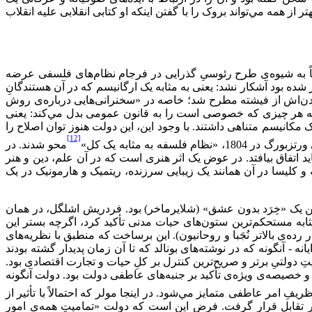
از همه مي‌‌تواند بروک را با گفتن اینکه او کتابی انقلابی علیه انقلاب
مدتاً به شیوه‌ی طرح رئوسیِ گذرایی در فرجام نظام‌های فلسفی عرضه
ته و قرن هجدهم آشکار شده بود آشکار نشد: یعنی به مثابه یک ارگانیسم که در آن هستندگانِ
شدن‌اش از فیشته مطرح شد؛ خاصه در «سخنرانی‌هایی درباره‌ی روش
لت راستین که هر چیزی که خصوصی است را به قانون عمومی بدل مي‌‌کند: یعنی
مکانیسم متناهی داشتند. با وجود این، این دولت هنوز توان اصلاح را
[12]
 به مثابه یک کل»
محو شدند. در
د اتفاق بیافتد. در عوض یک اثر هنری است که در آن علم، دین و هنر
کلیسا در آن همانند یک زیبایی سرزنده، ریتمیک و هارمونیک در یک
ن یک «خِرَد بدون عشق» (شلایرماخر) بود. فردریش اشلگل، در همان
به مستحکم‌ترین ستون‌های حیات مدنی تأکید کرد، اگرچه بستر این
رده‌ی بالاتر نُجَبا و روحانیون). این برساخت که منطبق با نظریه‌‌های
- آنگونه که در نوشته‌های بونالد که تا آن زمان پدیدار گشته بودند
 دولتیِ برتر و صریح‌ترین کنترل بر کلِ حیات و تجارت اقتصادی بود.
ال و خصیصه‌ی ویژه‌ی تأکید بر جنبه‌های عاطفی دولت بود. دولت آنگونه
ِ امر عاطفی متمایز مي‌‌شود. در اینجا مولر که احتمالاً با تأثیر از
ر تقابل قرار گرفت. فرض این است که دولت «تمامیتِ همه‌ی امور