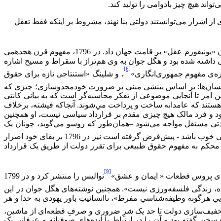
واند هیچ چیز بادوامی را تولید کند.
 اشرار می‌‌توانستند دولتی بنا نهند، مشروط بر اینکه فقط تعقل
پرداخت و مشتاقانه رأی به پوشانیدن «یونیفورم عقل» بر قامت جهان داد. در 1796، مفهوم قرن هجدهمی
 داشته شده بود و هگل جوان به وی هم‌تراز با سقراط و مسیح اشاره
[6]
ه‌ی مفهوم جمهوری‌انگاری»
، و شلینگ «استنتاجی تازه برای حقوق
ِ انسان‌ها: بر اساس بینشی مبنی بر ضرورت خودمحدوسازی؛ چیزی که
 امر تا آنجایی موضوعی از تفکر محاسبه‌گر است که به بیانی کانتی
 هستند که عامدانه ساخت و پرداخت مي‌‌شوند. آنجاکه فیشته، برخلاف
ی مي‌‌شود و فرد مالک هیچ چیزی مقدم بر قرارداد سیاسی نیست، او همچنین
حدتی مستقل مواجه مي‌‌شود –همان‌طور که روسو مي‌‌گوید، چونان یک
. بنابراین، فعال‌بودگیِ سیاسی فیشته که تغییر عقلانیِ جهان را بر طبق «علیتِ مطلق» - یک مزاج روانی که بسا متناسب با یک یاکوبنی خوب باشد - پیش‌فرض گرفته است نیز در 1796 بر بقای خود اصرار
ه محکم به مفهوم حقوق طبیعی برای تقرر دولت از طریق یک قرارداد
[9]
نوالیس را منتشر کرد و در 1799
ه، زندگی فلسفه‌ورزی نیست». همچنین نوشته‌های هگل جوان در این
ییِ هرگونه وظیفه‌شناسیِ مفرط»، ناانسانیتِ باور یهودی به خدا و هر
 و خفیف‌سازی دولت تا حد یک شرِ ضروری و صرفِ قطعه‌ای از ماشین،
 سخن گفته بود و آن را در ارتباط با ایده‌های صوفیانه و عرفانی یک