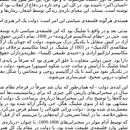
«انسان اکبر» نامیده بود. در کل، این وجد تازه در دفاع از انقلاب بود ک
نوشته است، بستاید. این معنای تازه‌ی زندگی توسط اشعار، رمان‌ها و 
هسته‌ی هرگونه فلسفه‌ی سیاسی این امر است: دولت یک اثر هنری 
مدتی بعد و در واقع با شلینگ بود که این فلسفه‌ی سیاسی تازه توسعه
شد. حتی در «نظام ایده‌آلی
آزاد در کنش متقابل با یکدیگر درک مي‌‌شوند. دولت که چونان یک 
مطالعه‌ی آکادمیک» در 1803 از شلینگ. در ای
مکانیسم ابژکتیو آزادی و «جنبه‌ی طبیعی کلیسا». نظریه‌پردازان حقوق
دارا بود. چنین دولتی متفاوت با خلق اثر هنری بود که صرفاً بر پایه‌ی ایده‌ها بود. 
اینجا شلینگ با آرامش و متانت جذب شکوه اسپینوزا مي‌‌شود. دولت در
در یکدیگر نفوذ مي‌‌کنند تا یک ارگانیسم روحی و متجانس را شکل د
اسلوب درونیِ صحیح، عینی‌سازی مي‌‌شوند.
این ایده‌ی دولت –که همان‌طور که بیان شد صرفاً در فرجام نظام ش
سال در سخنرانی‌های پاریس-کلن چیزی که برای رمانتیسیست‌ها اساس
دیدگاه‌ها را توضیح نداد. این سخنرانی‌ها درباره‌ی برساخت یک دولت ارگ
مشابهی بود که از سوی شلینگ، هگل، جی. وانگر ارائه شده بود در واقع
مفصل‌بندی شده بودند - دولت وراثی فئودالی را مسلم فرض مي‌‌کرد. به
به‌طورخلاصه، ما در اینجا تصریحی از ایده‌هایی را مي‌‌بینیم که از قب
که توسط آدام مولر در سخنرانی‌های 1808-1809، با عنوان «درباره‌ی کشورگردانی چونان یک کل»
شلوِر وارد فلسفه‌ی طبیعت شده بود، با دولت در مقام یک کل همر