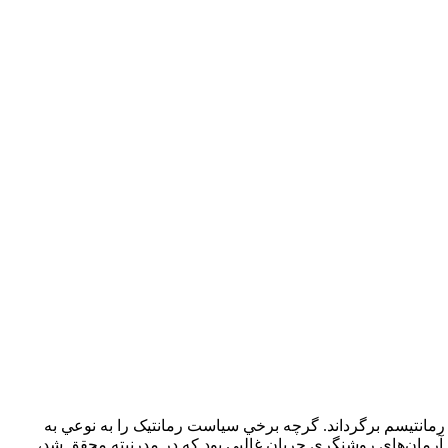
 رمانتيسم برگرداند. گرچه برخي سياست رمانتيک را به نوعي به
ر آرمان‌هاي روشنگري جريان غالبي بود که در مدرنيته محقق شد،