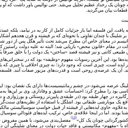
ه چونان یک رخداد عظيم تجلیل مي‌‌شد. حتی نوالیس باور داشت که او بهتر 
قطعات بیان مي‌‌گردید.
است
 یافت. این فلسفه اما باز جزئیات کامل از کار به در نیامد، بلکه ع
سم فرارونده» در 1808، تمام دکترین حقوق بر شلینگ با چندان تفاوتی با نحوه‌‌ای که بر فیش
ارگانیسم در معنای خاص آن مطرح مي‌شد تحت تأثیر هگل پس از دور 
نجا مکانیسم برخلاف دولت در مقام «قانون محض» بازیابی شد؛ البته نه علیه دو
 طبیعی کانتی و نیز فیشته قصد «ساختن» یک دولت را با خلق صرفاً یک 
این آخرین رسوبات مفهوم «وظیفه» بود که در سخنرانی‌های ورتزبورگ در 1804، «نظام فلسفه
 ایده است، چیزی است که وجود دارد؛ نه چیزی اخلاقی یا چیزی که بای
هند. آن یک عرصه‌ی روحی است و قدرت‌های مزبور صفات آنند. فلسفه و 
لینگ عرضه مي‌‌شود–در چشم رمانتیسیست‌ها دارای یک نقصان بود: ای
ی بود را مطرح کرد: احساسات عشق و وفاداری. وی بر این‌ها به‌مثا
انیزه در چهار طبقه بود (در طبقه‌ی پایین‌تر روستائی و بورژوازی و در 
 یک مونارشی طبقاتی بود. اشلگل با استفاده از نظریه‌های سنت‌گرایانه 
‌علاوه، حاوی ایده‌هایی از فیشته از قبيل خواستِ سوسیالیستیِ مالکیتِ
ل آشنا بودند. اما در اینجا علاقه‌ی خاص، ترکیب ایده‌های فئودالیِ سوسی
[13]
مفصل‌بندی مي‌‌شود، با همین مفروض ظریف
اه با «مفهوم» مکانیستی و فاقد حیات دولت در معنای شلینگی آن د