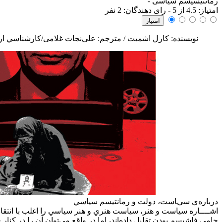
رمانتیسیسم سیاسی
-
امتياز:
4.5
از 5 - رای دهندگان:
2
نفر
نویسنده: کارل اشمیت / مترجم: علی‌نجات غلامی/کارشناسي ار
درباره‌ي سياست، دولت و رمانتيسم سياسي
اشــــاره
سياست و هنر، سياست هنري و هنر سياسي را اغلب با انتقادي
حامي فاشيسم بودن تقليل داده‌اند، اما در واقع مي‌توان آن را در کن