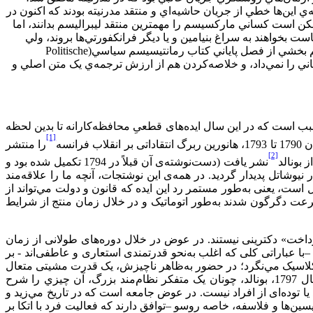
 در طيف متنوعي از پست‌مدرن‌ها، همه‌ي اين‌ها خطي از جريان حاشيه‌اي و منتقد مدرنيته بودند که اکنون در
ن است کساني مارکسيسم را مهمترين منتقد ليبراليسم بدانند، اما
 بخواهند به سراغ بنيامين و يا ديگر فرانکفورتي‌ها بروند، ولي
يکي از آثار قديمي‌تر که توسط کارل اشميت در ابتداي قرن 20‌ام نگاشته شده است، مي‌تواند بسيار جالب توجه باشد. آنچه در اينجا برگزيده‌ايم بخشي از فصل پاياني کتاب رمانتيسيسم سياسي(Politische
‌ي انتشار کامل فصل پاياني را نمي‌داد، و خلاصه‌کردن هم از ارزش ترجمه‌ي يک متن اصلي و
 ارزیابی استدلالاتی دانست که علیه انقلاب فرانسه در 1789 بسط یافتند. این بدین سبب است که در این سال ایده‌های قطعیِ محافظه‌کارانه تا بدین لحظه
[1]
را منتشر
[2]
نشر یافت (دست‌نوشته‌ی آن قبلاً در 1794 تکمیل شده بود و
درباره‌ی فرانسه از دومایستر نیز نخست در نیوشاتل پدیدار گردید. در همه‌ی این نوشتجات، آنچه ما را علاقه‌مند
ست، یعنی به‌طور مستمر رد این ایده که قانون و دولت مي‌‌تواند از
سرعت دگرگون شدند به‌طور اتوماتیک و در خلال زمان منتج از شرایط
اخت» دکترینی نیستند. در عوض در خلال دوره‌های طولانی از زمان
ک –با عباراتی کلی که اغلب به‌نحو قدرتمندی استعاری و عاطفی‌اند - بر
ر کلاسیک مي‌‌نگرد؛ در حضور به‌ظاهر ناچیزش، یک قدرت مشیتی متعال
بر ما حاکم است و در دستان او قهرمانان فعال انقلاب برای دوماسیتر به مثابه «آدم‌های مکانیکی» نمودار مي‌‌شوند. در نهایت از همان سال 1797، بونالد، چونان یک متفکر نظام‌مند بزرگ، آن چيزي را شرح
ا توده‌ای از افراد نیست. در عوض جامعه است که در تاریخ مي‌‌زید و
ن‌ها و فلاسفه، خاصه روسو –توافق دارند که فعالیت فرد با اتکا بر