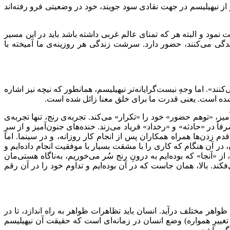
 و از نیهیلیسم در جهت نقادی سود جویند، خود در وضعیتی فرو رفته‌اند
مود و البته هر که تمنای عالم غربی داشته باشد باید در این مسیر
ندگی می‌کنند، حضور دارد. سرشت زندگی هر روزینه‌ی ما آمیخته با
نند». اما وجهِ نیست‌گرایانه‌تر نیهیلیسم، همانطور که نیچه نیز اشاره
ود شده است. یعنی قدرت ما برای خلق معنا زائل شده است.
، «توهم حضور» خود را «تکرار» می‌کند. تجربه‌ی رنج، تنها تجربه‌ی
در «حادثه» و «رخداد» فریاد می‌زند. خنده‌های جنون‌آمیز و از سرِ
 زدن‌ها همراه همکاران پس از انجام کار روزانه، و در سینما. اما
، در آن هنگام که کاری را با مشقت بسیار با موفقیت انجام داده‌ایم و
«آنجا» که بوده‌ایم به درونِ رنج سُر می‌خوریم، به‌ناگاه هستی‌مان
فکند. بالا، همان جاست که در آن بوده‌ایم و تداوم خود را در آن رقم
اهر مختلف درآید. انسان باید تظاهرات ظواهر به راه اندازد، تا در
غییرِ همواره) وضع انسان در زمانه‌ای است که حقیقت آن نیهیلیسم