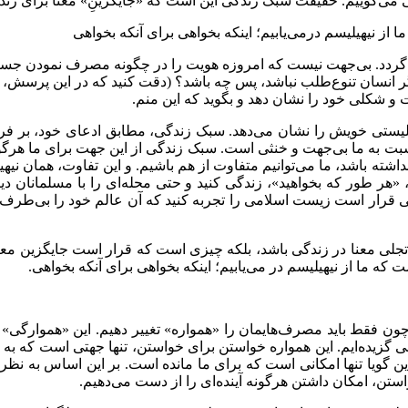
می‌گوییم. حقیقت سبک زندگی این است که «جایگزینِ» معنا برای زند
از نیهیلیسم درمی‌یابیم؛ اینکه بخواهی برای آنکه بخواهی
‌گردد. بی‌جهت نیست که امروزه هویت را در چگونه مصرف نمودن جست‌
گر انسان تنوع‌طلب نباشد، پس چه باشد؟ (دقت کنید که در این پرسش، 
 و شکلی خود را نشان دهد و بگوید که این منم.
یستی خویش را نشان می‌دهد. سبک زندگی، مطابق ادعای خود، بر فردیت
ت به ما بی‌جهت و خنثی است. سبک زندگی از این جهت برای ما هرگون
ه باشد، ما می‌توانیم متفاوت از هم باشیم. و این تفاوت، همان نیهی
، «هر طور که بخواهید»، زندگی کنید و حتی محله‌ای را با مسلمانان دیگ
عالمی قرار است زیست اسلامی را تجربه کنید که آن عالم خود را بی‌ط
 معنا در زندگی باشد، بلکه چیزی است که قرار است جایگزین معنا د
ه ما از نیهیلیسم در می‌یابیم؛ اینکه بخواهی برای آنکه بخواهی.
ون فقط باید مصرف‌هایمان را «همواره» تغییر دهیم. این «هموارگی» ه
 گزیده‌ایم. این همواره خواستن برای خواستن، تنها جهتی است که به 
 گویا تنها امکانی است که برای ما مانده است. بر این اساس به نظر می
ستن، امکان داشتن هرگونه آینده‌ای را از دست می‌دهیم.