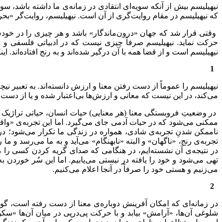
نیهیلیسم بیش از آنکه سویه‌ای انتقادی در زمانه‌ی ما داشته باشد، سوی
که نیهیلیسم در مقام روایت‌گری از آن است. نیهیلیسم، روایت‌گر «بح
وقتی قرار شد که جهان «درون‌ماندگار» باشد و هر چیزی را در خودش 
حرکت نماید. نیهیلیسم صرفاً چیزی نیست که در ادبیاتی فلسفی و نظ
نیهیلیسم است و از قضا همه با آن درگیر شده‌اند و به رنج افتاده‌اند.
1
نیهیلیسم را عموماً از دست رفتن معنا و ارزش دانسته‌اند. به تعبیر نیچ
می‌کند، در این نیست که معانی و ارزش‌ها بی‌اعتبار شده و یا از دست
در وضعیتِ فروبستگی معنا (هر معنایی) حیات انسان، حیاتی تراژیک می
ممکنی می‌شود که در حیات آدمی جای می‌گیرد. اما این تجربه‌ی «واقع
ناممکن شدنِ تجربه‌ی شادی، همواره در زندگی ما تکرار می‌شود؛ در 
تجربه‌ی رنج، «ناگهان» و البته «نابهنگام» می‌آید و به ما می‌رسد و م
در نتیجه‌‌ی آن نشسته‌ایم، در هنگامی که صدای گریه کردن کسی را می‌
تهی می‌شود و خود را یافته در نیستی می‌یابیم. اما این سُر خوردن به
می‌زنیم و هستی خود را صرفاً در آنجا اعلام می‌کنیم.
2
در زمانه‌ای که امکان آفرینش دوباره‌ی معنا از دست رفته است، گویا
شلوغی آن‌ها، «آرامش» بیابد و با حرکت پی‌درپی در میان آن‌ها «س