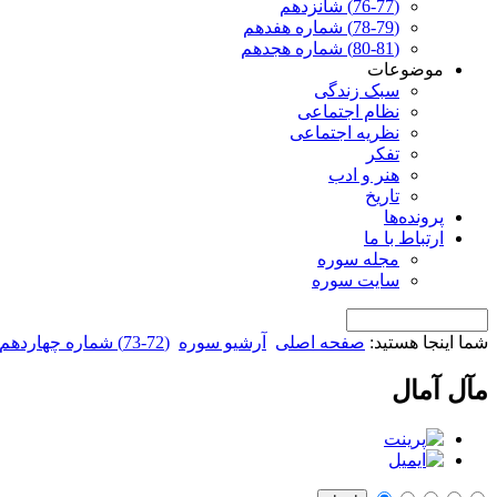
(76-77) شانزدهم
(78-79) شماره هفدهم
(80-81) شماره هجدهم
موضوعات
سبک زندگی
نظام اجتماعی
نظریه اجتماعی
تفکر
هنر و ادب
تاریخ
پرونده‌ها
ارتباط با ما
مجله سوره
سایت سوره
شما اینجا هستید:
صفحه اصلی
آرشیو سوره
(72-73) شماره چهاردهم
مآل آمال