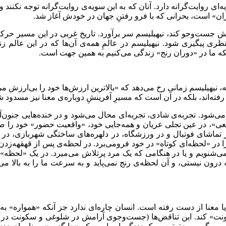
ه‌ای روایت‌گرانه دارد. آنان که به این سویه‌ی روایت‌گرانه توجه نکنند
ران» است، بحرانی که با فرو رفتنِ جهان در خودش آغاز شد.
جست‌وجو کند، نیهیلیسم سر برآورد. تاریخ غربی در این مسیر حرکت ن
ری پیگیری شود. نیهیلیسم در عالمِ همه‌ی آن‌ها که در این عالم ز
 اینکه ما در «دوران رنج» زندگی می‌کنیم به همین جهت است.
ه، نیهیلیسم زمانی رخ می‌دهد که «بالاترین ارزش‌ها خود را بی‌ارزش می‌ک
 رفته‌اند، بلکه در آن است که مسیرِ آفرینشِ دوباره‌ی معنا نیز مسد
‌شود. تجربه‌ی شادی، تجربه‌ای محال می‌شود و در خنده‌هایی جنون‌آمیز
ی»، در عین تجلی عریان و همه‌جایی خود، «واقعیت حضور» خود را صرفاً 
تماشای فوتبال و در ورزشگاه، در دلهره‌های ساختگی شهربازی، در قدم
ا را در «لحظه‌ای کوتاه» در خود فرومی‌برد. در لحظه‌ی پس از قهقهه‌زدن
شنویم و یا در هنگامی که یک مرد پرتلاش می‌میرد. در یک «لحظه»، از 
 درون نیستی، و آن لحظه‌ی رنج نمی‌پاید و به سرعت ما را به بالا می‌
 معنا از دست رفته است. انسان چاره‌ای ندارد جز آنکه «همواره» به ظو
کونت» کند. این تناقض‌ها (جست‌وجوی آرامش در شلوغی و سکونت در ت