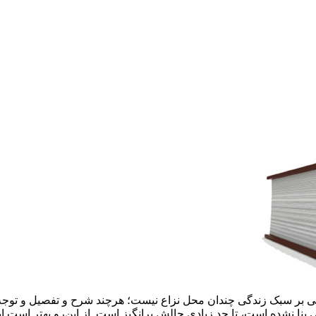
ی بر سبک زندگی چندان محل نزاع نیست؛ هرچند شرح و تفصیل و توجه‌د
 بنا نشده است، تا حد زیادی چالش برانگیز است. از این‌رو بهتر است اب