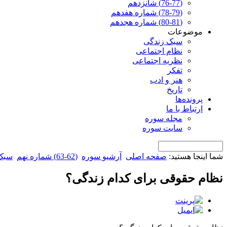
(76-77) شانزدهم
(78-79) شماره هفدهم
(80-81) شماره هجدهم
موضوعات
سبک زندگی
نظام اجتماعی
نظریه اجتماعی
تفکر
هنر و ادب
تاریخ
پرونده‌ها
ارتباط با ما
مجله سوره
سایت سوره
شما اینجا هستید:
صفحه اصلی
آرشیو سوره
(62-63) شماره نهم
سبک
نظام حقوقی برای کدام زندگی؟