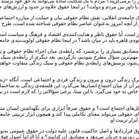
ا برمی‌گزیند؟ مردم با یک شکایت ساده می‌توانند به حق خود برسند یا 
ور بین مردم و دولت؟ در اینجا حقوق علاوه بر حدود و ارزش‌های جامع
 جامعه‌ی انقلابی، نقش نظام حقوقی بیان و حمایت از مبارزه اجتماعی ب
 از آنچه امروز به‌عنوان عناصر نظام حقوقی شناخته شده است، طرح 
 است. آیا حقوق ناظر و هدایت‌کننده‌ی اقتصاد و فرهنگ و سیاست است ی
وه‌ی قاهره باید در میان باشد؟ در اینجا نظام حقوقی اولویت‌بندی جام
مصادیق بسیاری را برشمرد که رابطه‌ی میان اجزاء نظام حقوقی و زندگ
نوان مهم‌ترین سؤال مطرح نمودیم، بازگردیم، بعد دیگری از رابطه‌ی
شود، پرسش‌های رابطه‌ی نظام حقوقی و سبک زندگی متفاوت خواهد شد. 
ترک زندگی درون و بیرون و زندگی فردی و اجتماعی است، آنگاه «زندگی»
 آن از میان اجتماع انسان‌ها می‌‌‌گذرد. این فلسفه‌ی زندگی به ساختمان
اص به خود می‌گیرد. با این مبنا، برخی سؤالاتی را که لازم است در
قل‌های اجتماع است؟ و حقوق صرفاً ابزاری برای نگهداشتن انسان متج
قوقی می‌‌‌تواند معنای تکاملی پیدا کند و همچون ابزار تربیتی جامع
بزار تربیت او.
 حقوق قراردادها و اصل حاکمیت قانون علیه دولت در حقوق عمومی به‌
روزمره جریان می‌دهد و مصادیق آن کدامند؟ و آیا الزاماً اصول فوق 