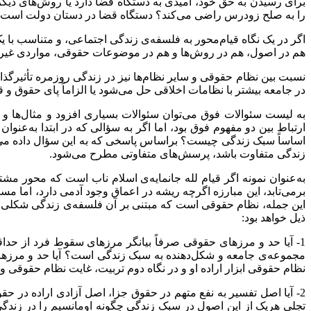
برای رسیدن به حق خود، امیدی به دستگاه قضا دارد یا روش‌های دیگر ر
را به صلح زودرس راضی می‌کند؟ دستگاه قضا در دستان دولت است یا دا
اگر در یک نگاه قیام‌محور به فلسفه‌ی زندگی اجتماعی، و متناسب با یک
‌‌هم در اصول، هم در روش‌ها و هم در موضوعات حقوقی، مواردی غیر
نسبت بین نظام حقوقی و سایر نظام‌ها نیز در زندگی روزمره تأثیرگذار
در جامعه بیشتر با نظامات اخلاقی حل می‌شود یا الزاماً پای حقوق و ق
به لیست سئوالات فوق می‌توان سئوالات بسیاری افزود و مثال‌‌ها و 
ارتباط بین دو مفهوم فوق بود، اما اگر به سؤالی که در ابتدا به‌ع
اساساً سبک زندگی چیست؟ بر‌اساس پاسخی که به این سؤال داده می‌
زندگی متفاوت باشد، پرسش‌های متفاوتی مطرح می‌شود.
به‌عنوان نمونه اگر قیام لله جانمایه‌ی اسلام ناب است که محور مش
برمی‌‌تابد، این مبارزه اگرچه ریشه در اعماق وجود آدمی دارد، اما مسیر
این جمله، نظام حقوقی است که مبتنی بر آن فلسفه‌ی زندگی شکلی خ
ذیل خواهد بود:
1- آیا حد و مرزهای حقوقی صرفاً بیانگر مرزهای سقوط فرد از حدا
مجموعه‌ی جامعه و شکل‌دهنده به سبک زندگی است؟ آیا حد و مرزهای ح
نظام حقوقی ابزار اراده او و در نگاه دوم تربیت، غایت نظام حقوقی و ا
2- آیا اصل تفسیر به نفع متهم در حقوق جزا، اصل آزادی اراده در
تجلی هریک از این اصول در سبک زندگی چگونه اومانسیم را در زندگی 