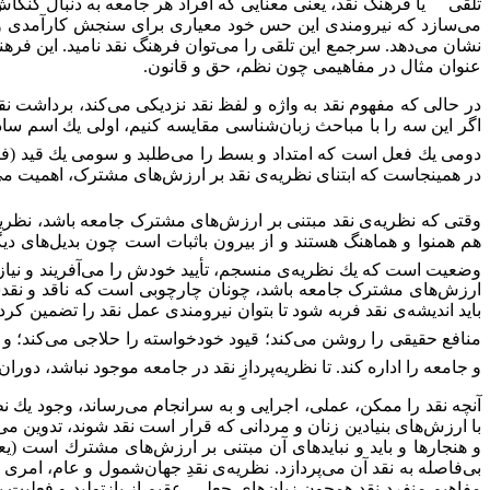
تلقی
یا فرهنگ نقد، یعنی معنایی كه افراد هر جامعه به دنبال كنك
می‌سازد كه نیرومندی این حس خود معیاری برای سنجش كارآمدی و تأث
نشان می‌دهد. سرجمع این تلقی را می‌توان فرهنگ نقد نامید. این فرهن
عنوان مثال در مفاهیمی چون نظم، حق و قانون.
در حالی كه مفهوم نقد به واژه و لفظ نقد نزدیكی می‌كند، برداشت نق
اگر این سه را با مباحث زبان‌شناسی مقایسه كنیم، اولی یك اسم ساد
دومی یك فعل است كه امتداد و بسط را می‌طلبد و سومی یك قید (فرهنگ
در همینجاست که ابتنای نظریه‌ی نقد بر ارزش‌های مشترک، اهمیت می‌ی
وقتی که نظریه‌ی نقد مبتنی بر ارزش‌های مشترک جامعه باشد، نظری
هم همنوا و هماهنگ هستند و از بیرون باثبات است چون بدیل‌های دیگ
وضعیت است که یك نظریه‌ی منسجم، تأیید خودش را می‌آفریند و نیاز
ارزش‌های مشترک جامعه باشد، چونان چارچوبی است که ناقد و نقدشوند
باید اندیشه‌ی نقد فربه شود تا بتوان نیرومندی عمل نقد را تضمین كر
منافع حقیقی را روشن می‌كند؛ قیود خودخواسته را حلاجی می‌كند؛ و 
و جامعه را اداره كند. تا نظریه‌پردازِ نقد در جامعه موجود نباشد، دوران
آنچه نقد را ممكن، عملی، اجرایی و به سرانجام می‌رساند، وجود یك 
با ارزش‌های بنیادین زنان و مردانی كه قرار است نقد شوند، تدوین می‌
و هنجارها و باید و نبایدهای آن مبتنی بر ارزش‌های مشترك است (یعن
بی‌فاصله به نقد آن می‌پردازد. نظریه‌ی نقدِ جهان‌شمول و عام، امر
مفاهیم منفرد نقد همچون زبان‌های جعلی، عقیم از بازتولید و فعلیت