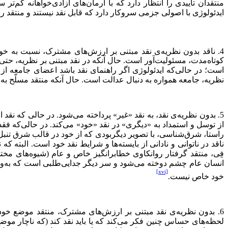
منتقدان تأییدی را انتظار دارد كه با آرمان‌های آزادی‌خواهانه كم‌تر 
ایدئولوژی با اصولی جزمی سروكار دارد كه قابل نقد نیستند و منتقد ر
4. ناقد بدون نظریه‌ی نقد مبتنی بر ارزش‌های مشترک، نسبت به خود محافظه‌كار و نسبت به دیگران انقلابی است.
كوتاه‌مدت، مسئولیت‌آور است. حال آنكه در نقد مبتنی بر نظریه، حت
است؛ در حالی‌كه ایدئولوژی اگر راهنمای نقد باشد اعضای جامعه از
نظریه، جامعه همواره به دنبال عدالت است. حال آنكه منتقد مسلّح ب
5. بدون نظریه‌ی نقد، به نقد «غیر» پرداخته می‌شود. در حالی كه نقد
از توسل و استمداد به «دیگری» در نقد «خود» می‌كند. در حالی‌كه فقد
راستا، شرق‌‌شناسی، با تصویر دیگربودی كه از خود در قالب شرق تنب
ناقد در ناتوانی و نادانی از بایسته‌ها و شرایط نقد خود است. البته ك
فِی، منتقد گرفتار روانكاوی خطابرانگیز خاص و عام (شیوه‌های م
انسان عام چشم دوخته می‌شود و سر دیگر جدایی‌طلبی است كه به‌واس
[xvi]
خود خاص نیست.
6. بدون نظریه‌ی نقد مبتنی بر ارزش‌های مشترک، منتقد موضع خود را
لحظه‌های حساس چنین فكر می‌كند كه یا باید نقد كند (كه ناچار موضع 