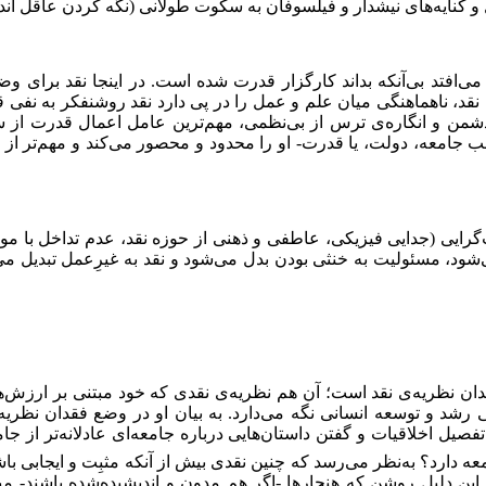
ل و كنایه‌های نیشدار و فیلسوفان به سكوت طولانی (نگه كردن عاقل ان
 می‌افتد بی‌آنكه بداند كارگزار قدرت شده است. در اینجا نقد برای
نقد، ناهماهنگی میان علم و عمل را در پی دارد نقد روشنفكر به نفی
و انگاره‌ی‌ ترس از بی‌نظمی، مهم‌ترین عامل اعمال قدرت از سوی 
الب جامعه، دولت، یا قدرت-‌ او را محدود و محصور می‌كند و مهم‌تر ا
رایی (جدایی فیزیكی، عاطفی و ذهنی از حوزه نقد، عدم تداخل با موضوع
‌شود، مسئولیت به خنثی بودن بدل می‌شود و نقد به غیرِعمل تبدیل م
ان نظریه‌ی نقد است؛ آن هم نظریه‌ی نقدی که خود مبتنی بر ارزش‌ها
ی رشد و توسعه انسانی نگه می‌دارد. به بیان او در وضع فقدان نظری
 اخلاقیات و گفتن داستان‌هایی درباره جامعه‌ای عادلانه‌تر از جامعه
عه دارد؟ به‌نظر می‌رسد كه چنین نقدی بیش از آنكه مثبِت و ایجابی باش
 این دلیل روشن كه هنجارها -اگر هم مدون و اندیشیده‌شده باشند- مب