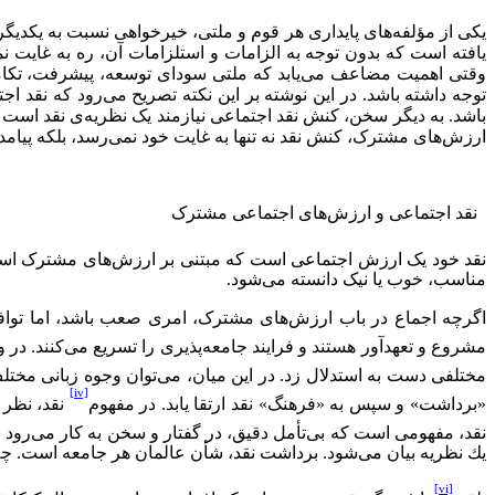
یکی از مؤلفه‌های پایداری هر قوم و ملتی، خیرخواهی نسبت به یکدی
یافته است که بدون توجه به الزامات و استلزامات آن، ره به غایت ن
وقتی اهمیت مضاعف می‌یابد که ملتی سودای توسعه، پیشرفت، تکامل و
توجه داشته باشد. در این نوشته بر این نکته تصریح می‌رود که نقد
باشد. به دیگر سخن، کنش نقد اجتماعی نیازمند یک نظریه‌ی نقد است 
ارزش‌های مشترک، کنش نقد نه تنها به غایت خود نمی‌رسد، بلکه پیامده
نقد اجتماعی و ارزش‌های اجتماعی مشترک
نقد خود یک ارزش اجتماعی است که مبتنی بر ارزش‌های مشترک اس
مناسب، خوب یا نیک دانسته می‌شود.
اگرچه اجماع در باب ارزش‌های مشترک، امری صعب باشد، اما تواف
مشروع و تعهد‌آور هستند و فرایند جامعه‌پذیری را تسریع می‌کنند. در 
مختلفی دست به استدلال زد. در این میان،‌ می‌توان وجوه زبانی مخت
[iv]
«برداشت» و سپس به «فرهنگ» نقد ارتقا یابد. در مفهوم
نقد، نظر 
نقد، مفهومی است كه بی‌تأمل دقیق، در گفتار و سخن به كار می‌رود و 
یك نظریه بیان می‌شود. برداشت نقد، شأن عالمان هر جامعه است. چه ب
[vi]