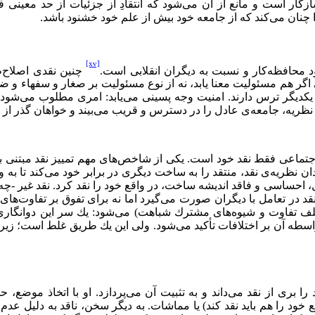
سازگار است و مانع از آن می‌شود كه انتقادِ از جزئیات از حد معینی فر
ا چنان می‌كند كه از جامعه خود بیش از علم خود خشنود باشد.
[xv]
چنین نقدی اصلاح‌طل
ی اگر هم مسئولیت معنا یابد، نه از نوع مسئولیت بر صغار و سفهاء 
 یكدیگر ترس دارند. امنیت وجه پسینی می‌یابد: امری مطلوب می‌شود ن
ه نظریه، جامعه‌ی عادل را در دسترس و قریب می‌بیند و خواهان گذر ا
 اجتماعی فقط نقد خود است. یكی از شاخص‌های مهم تمییز نقد مبتنی بر ن
ان نظریه‌ی نقد، منتقد را به ساخت دیگری در برابر خود می‌كند تا به
ل، احساسی و فاقد اندیشه ساخت، در واقع خود را نقد كرد. نقد غیر -
ه نقد در تعامل با دیگران صورت می‌گیرد اما نه برای تفوق بر تفاوت‌ها
ختلف تفاوت و شیوه‌های مشترك شباهت) می‌شود: یك سر این دوانگاری
طه آن بر اختلافات تأكید می‌شود. ولی این یك طریق غلط است؛ زیرا
 بری از نقد می‌داند و به تثبیت آن می‌پردازد. او با اتخاذ موضع، 
خود را هم باید نقد كند) یا مماشات. به دیگر سخن، ناقد به دلیل عدم 