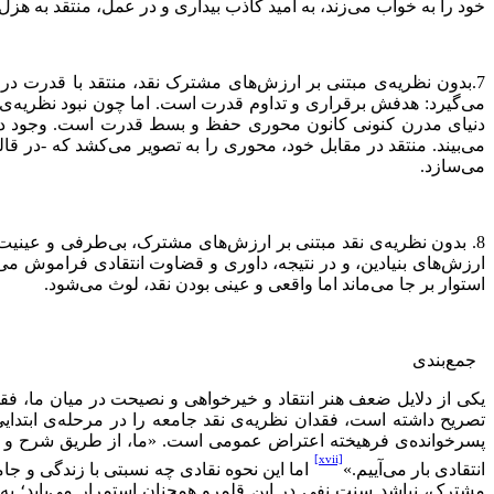
خود را به خواب می‌زند، به امید كاذب بیداری و در عمل، منتقد به هز
7.بدون نظریه‌ی مبتنی بر ارزش‌های مشترک نقد، منتقد با قدرت در
می‌گیرد: هدفش برقراری و تداوم قدرت است. اما چون نبود نظریه‌ی 
دنیای مدرن كنونی كانون محوری حفظ و بسط قدرت است. وجود دشمن 
می‌بیند. منتقد در مقابل خود، محوری را به تصویر می‌كشد كه -در ق
می‌سازد.
8. بدون نظریه‌ی نقد مبتنی بر ارزش‌های مشترک، بی‌طرفی و عینیت‌گ
ارزش‌های بنیادین، و در نتیجه، داوری و قضاوت انتقادی فراموش می
استوار بر جا می‌ماند اما واقعی و عینی بودن نقد، لوث می‌شود.
جمع‌بندی
یکی از دلایل ضعف هنر انتقاد و خیرخواهی و نصیحت در میان ما، فقد
تصریح داشته است، فقدان نظریه‌ی نقد جامعه را در مرحله‌ی ابتدای
پسرخوانده‌ی فرهیخته اعتراض عمومی است. «ما، از طریق شرح و تفصیل
[xvii]
انتقادی بار می‌آییم.»
اما این نحوه نقادی چه نسبتی با زندگی و جام
مشترک، نباشد سنت نفی در این قلمرو همچنان استمرار می‌یابد؛ ‌به