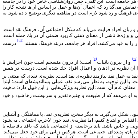
ای- ‌هر جامعه است. این تلقی، حس روان‌شناسی خاص خود را در جامعه
ایش می‌گذارد كه اعمال آن‌ها و عمل بر اساس آن‌ها نتیجه كار را
له‌ی فرهنگ وارد شود لازم است در مفاهیم دیگری توضیح داده شود. به
ن و زبان افراد قرابت می‌یابد كه شكل اجتماعی آن، فرهنگ نقد است.
ی و واژه‌ها ناشی از معنای ذهنی كاربرد ضمنی آن در یك جمله است.
[vii]
را به قید می‌كشد. افراد هر جامعه، دربند فرهنگ هستند.
درست
[x]
[ix]
و از بیرون باثبات
است؛ از درون منسجم است چون اجزایش با
 لذا آن نظریه در اذهان و اعمال افراد حك شده است. درست در همین
قد به عمل نقد نیازمند نظریه‌ی نقد است. نظریه‌ی نقدی که مبتنی بر
با این توجیه، به نظر می‌رسد نقد، عملی پسااندیشه‌ای است؛ ابتدا
 معنای عام آن است: این نظریه ویژگی‌هایی از این قبیل دارد: ماهیت
به او می‌دهد كه از طبیعت و چنبره تقدیر و سرنوشت رها شود و خود
د، شکل می‌گیرد. به دیگر سخن، نظریه‌ی نقد، با هماهنگی و آشنایی
 اقتباس و ابتیاع كنیم، اما نظریه‌ی نقد چون لاجرم، اجتماعی می‌شود
نی و خاص باشد. باید برخاسته از اجتماعی باشد كه ناقد بافاصله یا
ن زبان، پدیده‌ای اجتماعی است. هركس زبانی برای خود جعل نمی‌كند.
ر نظامی اجتماعی قرار می‌گیریم كه از قبل وجود داشته است. نظامی