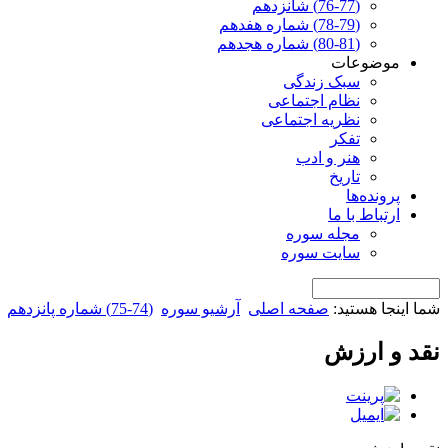
(76-77) شانزدهم
(78-79) شماره هفدهم
(80-81) شماره هجدهم
موضوعات
سبک زندگی
نظام اجتماعی
نظریه اجتماعی
تفکر
هنر و ادب
تاریخ
پرونده‌ها
ارتباط با ما
مجله سوره
سایت سوره
شما اینجا هستید:
صفحه اصلی
آرشیو سوره
(74-75) شماره پانزدهم
نقد و ارزش