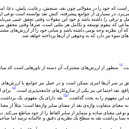
گر است که خود را در مقولاتی چون نقد، سنجش، رعایت، پایش، دعا، ام
می‌برد. در بسیاری از جوامع پیشرفته، کنش نقد توانسته است نوعی از
 ترقی را داشته باشد و خود این مقولات وقتی تحقق عینی می‌یابد ک
 اجتماعی که مقوم توسعه و تکامل هر ملتی است، ‌صرفاً وقتی محقق 
که آن نظریه وجه بومی داشته باشد و مبانی خود را از ارزش‌های مشتر
ای سوء نیز دارد که به وجوهی از آن‌ها پرداخته خواهد شد.
[i]
ت.
منظور از ارزش‌های مشترک، آن دسته از باورهایی است که میان 
ق بر سر آن‌ها امری ممکن است و در عمل نیز جوامع با ارزش‌های 
[ii]
واقع،‌ نقد اجتماعی نیز یکی از سازوکارهای جامعه‌پذیری است.
برای ا
[iii]
لف این مفهوم را به بحث گذاشت.
نقد دارای یک مفهوم، یک برداشت،
به معنای متفاوت واژه‌ی نقد از معنای سایر واژه‌ها است؛ مثلاً از مع
نوعی معنای ساده و متمایز از سایر الفاظ را از خود ساطع می‌كند. در 
سا برداشت نقد به سطح یك نظریه‌ی دقیق و عالمانه نرسد اما صاحبان 