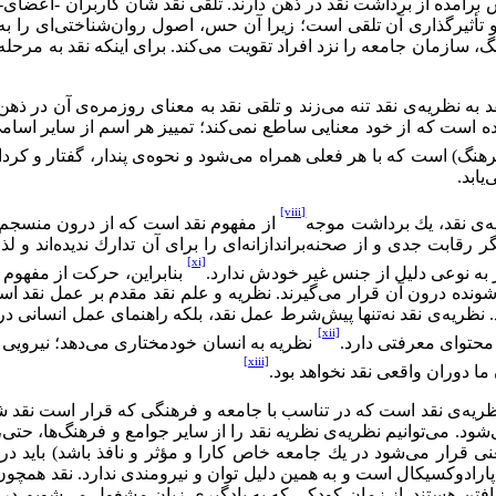
اش برآمده از برداشت نقد در ذهن دارند. تلقی نقد شأن كاربران -‌اعض
یرگذاری آن تلقی است؛ زیرا آن حس، اصول روان‌شناختی‌ای را به نم
گ، سازمان جامعه را نزد افراد تقویت می‌كند. برای اینكه نقد به مرح
د به نظریه‌ی نقد تنه می‌زند و تلقی نقد به معنای روزمره‌ی آن در ذه
ه است كه از خود معنایی ساطع نمی‌كند؛ تمییز هر اسم از سایر اسام
) است كه با هر فعلی همراه می‌شود و نحوه‌ی پندار، گفتار و كردار 
ابد.
[viii]
ه‌ی نقد، یك برداشت موجه
از مفهوم نقد است که از درون منسجم
ر رقابت جدی و از صحنه‌براندازانه‌ای را برای آن تدارك ندیده‌اند و
[xi]
 به نوعی دلیل از جنس غیر خودش ندارد.
بنابراین، حركت از مفهوم ن
ه درون آن قرار می‌گیرند. نظریه و علم نقد مقدم بر عمل نقد است. 
د. نظریه‌ی نقد نه‌تنها پیش‌شرط عمل نقد، بلكه راهنمای عمل انسانی در
[xii]
محتوای معرفتی دارد.
نظریه به انسان خودمختاری می‌دهد؛ نیرویی 
[xiii]
 ما دوران واقعی نقد نخواهد بود.
نظریه‌ی نقد است كه در تناسب با جامعه و فرهنگی كه قرار است نقد شو
شود. می‌توانیم نظریه‌ی نظریه نقد را از سایر جوامع و فرهنگ‌ها، حتی،
ی قرار می‌شود در یك جامعه خاص كارا و مؤثر و نافذ باشد) باید درو
ی پارادوكسیكال است و به همین دلیل توان و نیرومندی ندارد. نقد همچو
 یافتن هستند. از زمان كودكی كه به یادگیری زبان مشغول می‌شویم د