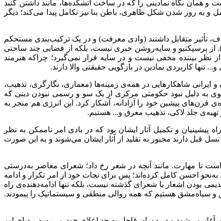
ت و همان نگاه نمادینی را که در ساخت آتشکده‌ها، مانند داشتن گنبد
امل و به روز شدن شکل ظاهری، باطن بنا نیز تکامل پیدا می‌کند؛ دیگر
، تأثیر متقابل داشتند (وادی معرفت) و در یک ترکیب‌بندی مستحکم
. از پرسپکتیو و سایه‌روشن خبری نیست، بلکه از فضایی چند ساحتی
 نظر بیننده مخفی نیست و در سایه قرار نمی‌گیرد؛ چراکه هنرمند
. تنها کاربردی نمادین در بازگویی حقیقتی والا دارند
.
 ایرانی شاهکارهایی در همه‌ی زمینه‌ها (معماری، نگارگری، تذهیب،
فوی به دلیل نبود حکومتی مرکزی از یک سو و رسمی نبودن دینی که
 قرن‌های پیشین خود را آزادانه، آشکار کرد. این انرژی هم منجر به
 تهیه‌ی جلد لاکی، تذهیب معرق و... هستیم
.
اه پیشینیان و تکمیل آثار ایشان بود که در بادی امر ناممکن به نظر
سل قبل دارند مجبور به تقلید از آثار ایشان می‌شوند و به این صورت
است تا مهارت. مانند آنچه در شعر رخ داد؛ شعرای معاصر به‌درستی
‌نحو احسن کامل کرده‌اند؛ پس برای نجات خود از امر تکرار و ادامه
می بودن اشعار یا شعرای گذشته نیست، بلکه تنها ادامه‌دهنده‌ی راه
ق و سیاه‌مشق هستیم که همه روالی منطقی و سیستماتیک را پیمودند.
غاز می‌شود و در دوران قاجار به حد اعلای خود می‌رسد. ردپای این