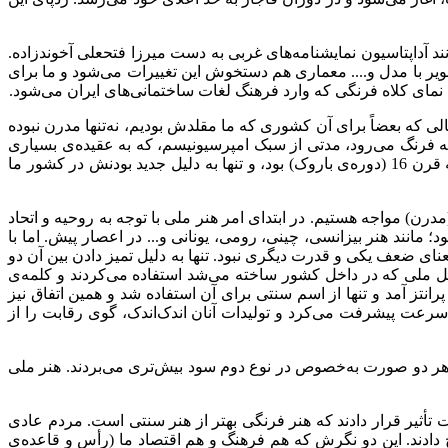
ند آداپتاسیون نمایشنامه‌های غربی به دست میرزا فتحعلی آخوندزاده.
ویر با مدل و.... معماری هم دستخوش این تغییرات می‌شود و ما برای
د نمای کلاه فرنگی که وارد فرهنگ لغات ساختمانی‌های ایران می‌شود
.
لی که بعضاً برای آن کشوری که ما مقلدش بودیم، نه‌تنها مدرن نبوده
ی به فرنگ می‌رود، مدتی از سبک امپرسیونیسم، که به عقیده‌ی بسیاری
آغازگر هنر مدرن است، می‌گذرد، اما با کمال تعجب او متأثر از این آثار مدرن نمی‌شود و تحت تأثیر آثار رامبراند قرار می‌گیرد، که متعلق به قرن 16 (دوره‌ی باروک) بود، و تنها به دلیل جدید بودنش در کشور ما
رن) مواجه هستیم. در ابتدای امر هنر ملی با توجه به روحیه و اتحاد
 مانند هنر بیزانسی، چینی، رومی، یونانی و... در اعصار پیش. اما با
نای ضعف یکی و قدرت دیگری نبود. تنها به دلیل تمیز دادن بین آن دو
سایل ملی که در داخل کشور ساخته می‌شد استفاده می‌کردند و کلمه‌ی
نتز آمد و تنها از اسم سنتی برای آن استفاده شد و همین اتفاق نیز
 سرعت پیشرفت می‌کرد و تولیدات آنان اندک‌اندک، گوی رقابت را از
 در هر دو صورت به‌خصوص در نوع دوم سود بیش‌تری می‌بردند. هنر ملی
 تأثیر قرار دادند که هنر فرنگی بهتر از هنر سنتی است. مردم عادی
 دادند. این دو نگرش که هم فرهنگ و هم اقتصاد ما (رأس و قاعده‌ی