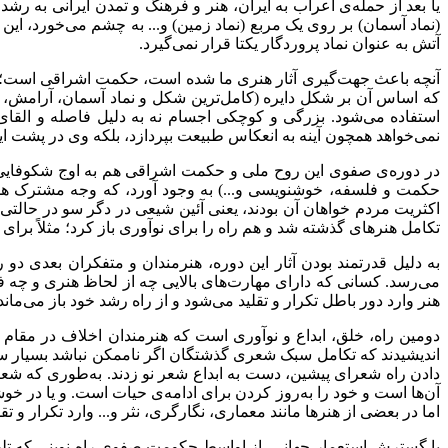
یا بعد از حمله‌ی اعراب به ایران، هنر و فرهنگ و تمدن ایرانی به رش
(نماد آسمان) بر روی یک مربع (نماد زمین) و... به چشم می‌خورد، این 
آتش به عنوان نماد پروردگار یکتا قرار نمی‌گیرد
.
آنچه باعث جهت‌گیری آثار هنری ما شده است، حکمت اشراقی است؛ مثل
که اساس آن بر شکل دایره (کامل‌ترین شکل و نماد آسمان، آرامش، س
استفاده می‌شود. بزرگی و کوچکی اجسام نه به دلیل فاصله و القای
نمی‌خواهد همچون آینه به انعکاس طبیعت بپردازد، بلکه وی در پشت این ن
در دوره‌ی صفوی این روح ملی و حکمت اشراقی هم به اوج شکوفایی خود
حکمت و فلسفه، خوشنویسی و...) به وجود آورد، که وجه مشترک همه‌
اکثریت مردم خواهان آن بودند، یعنی آئین شیعی در دگر سو در حالتی 
تکامل هنرهای گذشته شد و هم راه را برای نوآوری باز کرد؛ مثلاً برای
به دلیل قدرتمند بودن آثار این دوره، هنرمندان و متفکران بعدی دو ر
می‌رسد. کسانی که دارای مهارت‌های بالایی چه از لحاظ هنری و چه فکر
هنر وارد دور باطل تکرار و تقلید می‌شود و از راه رشد خود باز می‌مان
دومین راه، خلق، ابداع و نوآوری است که هنرمندان اخلاف در مقام 
اندیشیدند که تکامل سبک شعری گذشتگان اگر ناممکن نباشد بسیار سخت 
دادن راه شعرای پیشین، دست به ابداع شعر نو زدند. به‌طوری که شعر 
آن‌ها است و خود را به‌روز کردن برای ادامه‌ی حیات است. و یا در 
اما در بعضی از هنرها مانند معماری، نگارگری، نثر و... وارد تکرار و ت
با گسترش استعمار جهانی، از اواسط حکومت صفوی راه نوینی که تلفیق