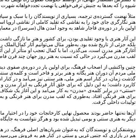
شیوه را که بعدها به جنبش ترقی‌خواهی یا نهضت تجددخواهانه شهرت ی
مثلاً نهضت گسترده‌ی ترجمه، بسیاری از نویسندگان را با سبک و سیاق 
هنر نگارگری جای خود را به نقاشی که تقلید کاملی از نقاشی اروپا ا
اولین بار در دوره‌ی قاجار شاهد به وجود آمدن هال (سرسرا) در معمار
این آثار هنری با وجود تقلیدی بودن، برای کشور و هنر ما تازگی داشت
بلکه جزئی از تاریخ شده بود. به‌طور مثال می‌توانیم آثار کمال‌المل
لقب مدرن می‌گیرد در حالی که نسبت به هنر روز جهان چند قرن فا
چنین واکنشی از اصحاب فرهنگ، برای اولین بار در دوره‌ی صفوی دیده م
ملی مردم آن دوران هنر یگانه و هنر برتر و فاخر است و کلمه‌ی سنتی ح
گذشت زمان، در کنار اسم هنر ملی، هنر سنتی نیز می‌آمد و در کنار اس
کاربرد داشت؛ به این دلیل که برای خلق آثار فرنگی به ابزار مدرن و
«سنتی» در برابر کلمه‌ی «مدرن» به کار می‌آمد و این آغاز یک شکاف 
برای هنر فرنگی افتاد. به‌طوری که لقب مدرن برای هنر فرنگی و به‌
تولیدات داخلی گرفت
.
آن‌ها نه‌تنها حاضر بودند محصول نهایی کارخانجات خود را در اختیار 
دیگر به هنری سنتی و بومی تبدیل شده بود و هرگز نتوانست به جایگاه 
روشنفکران و نویسندگان که به‌عنوان شریان‌های اصلی فرهنگ، در هر ک
هم در بازاری که جنس غربی و سنتی در کنار هم به فروش می‌رسید به 