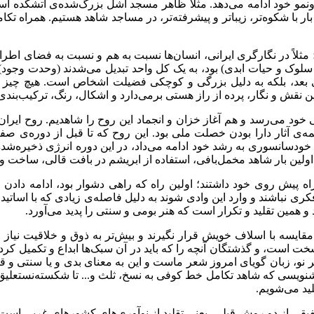
دونمو خود ادامه می‌دهد. مثلاً ظاهر مسجد اشل بزرگ‌شده‌ی آتشکده اس
بار با شکوه‌تر، زیباتر و پیشرفته‌تر، در مساجد شاهد هستیم. همراه تک
اً در نگارگری ایرانی، انسان‌ها نسبت به هم و نسبت به فضای اطراف
لوک و حیات ابدی) بود، به یک کل واحد تبدیل می‌شدند (وحدت وجود)
 بعد، بلکه به دلیل بزرگی و کوچکی فضیلت اشخاص است. هیچ چیز از
قش و نگار، پرده از راز هستی برمی‌دارد و اشکال، رنگ، ترکیب‌بندی و..
 می‌رسد و هم آغاز خزان و انجماد این روح را شاهدیم. روح ایران و
ی آثار دارا بودن خصلت ملی بود. این روح که تا قبل از دوره‌ی ص
خودسانسوری به رشد خود ادامه می‌داد، در این دوره انرژی ذخیره‌شده‌ی
 اولین بار شاهد مخمل‌بافی، استفاده از ابریشم در بافت قالی، ساخت و
اه پیش روی خود داشتند؛ اولین راه که راهی دشوار بود، ادامه دادن ر
ی نباشند و وارد این وادی شوند به دلیل فاصله‌ی زیادی که با اساتید ن
د و همین تقلید و تکرار است که هنر بومی و سنتی را پدید می‌آورد
.
مقایسه با اسلاف خویش قرار نگیرند و بیش‌تر به ذوق و خلاقیت نیاز 
است، و گذشتگان آنچه را که باید در آن سبک‌ها ابداع و تکمیل کرد به
نو، زبان گویای امروز شعر ماست و این به معنای بدی و یا سنتی و قدی
خوشنویسی که شاهد تکامل خط کوفی به نسخ، ثلث و... تا شکسته‌نستعلی
قلید می‌شویم
.
ی از دو روش قبلی، یعنی تقلید از نوآوری‌های کشورهای غربی است، آ