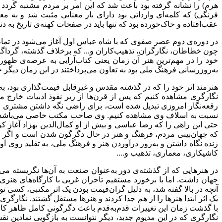
هرم) را نشانه گرفته بود باعث شد که این امر بر مردم مشتبه گردد 
فرنگی) که کلمه‌ای وارداتی بود دارای بار معنایی مثبت شد و به
عقب‌افتاده و خاک‌خورده بود که تنها باید در صفحات کهنه‌ی تاریخ به د
در دوره‌ی دوم عصر صفوی که با شاه عباس اول آغاز می‌شود در تما
چون خطاطان، نگارگران، تذهیب‌کاران و... که برخلاف گذشته، گرداگرد
خود را در مهم‌ترین هنر آن زمان یعنی کتاب‌آرایی به عرصه‌ی ظهو
به‌روزرسانی فرهنگ ملی بود به تعاون می‌پرداختند در این زمان دیگر
هنرمند اثر خود را که در گذشته مقدس و غیرِقابل قیمت‌گذاری بود، به‌ع
نگارگری مشاهده کنیم که پس از قرن‌ها از زیر نفوذ ادبیات خارج می‌
رقعه‌نگار امروزی تبدیل شده است، برای راضی نگه داشتن مشتری و رق
نسبت به اسلاف وی مشاهده کنیم. وی صاحب مکتب خاصی می‌باشد و شه
حتی این راهی را که رضا عباسی و بیش از او کمال‌الدین بهزاد آغاز کر
که جهان‌بینی مردم، فرهنگ و هنر در حال دگرگون شدن است و اگر ب
زنده نگاه داشتن و به‌روز درآوردن هنر و فرهنگ ملی، به تقلید روی آ
کاشیکاری، معماری، تذهیب و
....
در هنرهایی که از گذشته‌ی دور به‌عنوان صنعت به آن‌ها نگریسته م
جهان داشت. اما با برخورد مستقیم تاجران غربی با کارگاه‌های هنری م
آنچه در بالا گفته شد، به دلیل گران‌قیمت بودن یک اثر مکتبی، کسی ت
یک اثر ابتدا هنرها را از هم جدا کردند و هنرها مستقل گشتند. نگارگر
با گذشت زمان این تغییرات قدم‌به‌قدم باعث دگرگونی کامل ظاهر کا
نگارگری که در این مدیوم جدید، دیگر نتوانست به بازگویی نمادین نقش‌