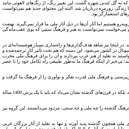
ه به گل لندنی شهره گشت. این تغییر رنگ، از رنگ‌های لاهوتی مانند
ا زندگی روزمره درباریان شد. البته این محتوای جدید هم نمی‌توانست
رهای استعمارگر بود
.
‌رو هستیم اما آثار آن‌ها در ذیل آثار ملی ما قرار نمی‌گیرند. نهضت
م می‌خواست نمی‌توانست به هنر و فرهنگ سنتی که بوی عقب‌ماندگی
در اینجا نیز شاهد هدف‌گذاری‌ها و راه‌سازی بسیار هوشمندانه‌ای در
ال در کشور می‌شود. این دسته که هم تحت تأثیر آثار ترجمه‌شده و
استند به تقلید از هنر غرب بپردازند و آن را برای فرهنگ ملی مخرب
؛ بی‌خبر از اینکه فرهنگ ما به‌طور طبیعی راه تکامل خود را تا عصر
 به فرهنگ 150 سال قبل خود نداشت. در واقع نهضت وطن‌پرستی و فرهنگ ملی قدرت تفکر و نوآوری را از فرهنگ ما گرفت و
شگفتا به این هوش و درایت در جداسازی فرهنگ ملی و سنتی که راه پیشرفت ایران را نه در تسلسل منطقی از گذشته به حال و سپس آینده، بلکه در قرن‌های گذشته نشان می‌داد که باید با یک پرش 1400 ساله
رهنگ گذشته را چه ملی و چه سنتی، مردود می‌دانستند. این گروه نیز
ملی همچون گذشته پدید آورند و تنها به تقلید از آثار بزرگان غربی
 دلیل است که آثار کمال‌الملک با تمام قدرتمندی در ذیل یک اثر ملی