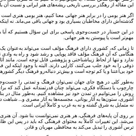
این مقاله از رهگذر بررسی تاریخی ریشه‌های هنر ایرانی و نسبت آن 
اگر هنر بومی را در برابر هنر جهانی معنا کنیم، هنر بومی هنری است 
گذشته‌اش دارای مخاطبان بسیاری بود و جهانی باقی می‌ماند. نه این
در این جستار در جست‌وجوی پاسخی برای این سؤال هستیم که آیا هنر
مهم‌تر است یا پیوستن به هنر جهانی
.
تا زمانی که، کشوری دارای فرهنگ مؤلف است می‌تواند به‌عنوان یک ه
هنگامی که آن فرهنگ مؤلف فاقد پویایی و رشد شود و راه به وادی تکر
ندارد و تنها از لحاظ زیباشناختی و پژوهشی قابل توجه است. مانند آ
ذوقی را به خود جلب می‌کنند، کارایی دارند. البته با وجود اینکه ای
خود بی‌اعتنا و یا کم توجه است و بیش‌تر دنباله‌رو فرهنگ دیگر کشور
به‌طور کلی در هیچ جای جهان نمی‌توان فرهنگ و تمدنی را جست‌وجو 
چارچوب یا دستگاه فکری، می‌تواند چنان قدرتمندانه عمل کند که برای 
روش را می‌توانیم در تمدن خود نیز مشاهده کنیم. به‌طور مثال در بنا
آشوری، ستون‌ها به آثار یونانی، مجسمه‌ها به آثار مصری و... شباهت دا
نه متمایل به شرق گشته و نه به غرب و کاملاً ایرانی است
.
بر روی آن پایه‌های فرهنگی، هر هنری نمی‌توانست بنا شود. آن هنر
می‌شد. این تغییرات کاملاً به محتوای فرهنگی که باید در پس این ظ
ترس آشوری را تبدیل می‌کند به محافظی مهربان و قادر
.