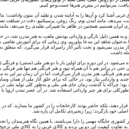
افت، می‌توانیم در بیش‌تر هنرها جست‌وجو کنیم
.
غربی آشنا کرد و آن‌ها را به آداپته شدن و تقلید آن متون واداشت؛ مان
ست، می‌دهد، مانند آمدن بوم، رنگ روغن، پرسپکتیو، دقت در شباهت تص
ی ایران هستیم، همچنین در ظاهر بنا تغییراتی تقلیدی رخ می‌دهد، مانن
 و به همین دلیل تازگی و وارداتی بودنش ملقب به هنر مدرن شد، در حا
ک را به‌عنوان شاهد این مدعا بیاوریم. وی زمانی که برای آموزش نقاش
صله داشت
.
ی‌شود. در این دوره برای اولین بار با دو هنر ملی (سنتی) و فرنگی (مد
تی در پرانتز هم با آن همراه نبود و هنر فرنگی هم تنها هنر فرنگی بود؛
م هنر فرنگی، هنر مدرن قرار می‌گرفت. اما در آن زمان نیز این به مع
 جدید و وارداتی نیاز بود، در حالی که برای خلق آثار ملی از همان و
بود؛ چراکه با گذشت زمان جای هنر ملی و به‌طور کلی تولید ملی در پرا
طورکلی برای هر چیز وارداتی استفاده شد. در آن عصر تمدن اروپا با
ما قرار دهند، بلکه حاضر بودند کارخانجات را در کشور ما بسازند. که
اصلی خود بازگردد؛ زیرا زنجیره‌ی تکامل آن پاره شد
.
شوری جایگاه مهمی را دارا می‌باشند، با همین نگاه هنرمندان را تحت
تفاوت کیفیت این دو پی بردند و کالای غربی را به کالای ملی ترجیح