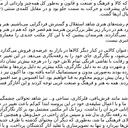
که کالا و فرهنگ و صنعت و قانون و به‌طور کل همه‌چیز وارداتی از م
 معنای پیشرفت و حرکت به سمت جلو بود و در مقابل کلمه‌ی سنتی (=
نبال آن‌ها گشت
.
م رشته‌های هنری شاهد استقلال و گسترش فردگرایی می‌باشیم. هنر و 
 هم در دربار زیر نظر بزرگ‌ترین هنرمند هم‌عصر خود که هم در هنر و 
ر نمی‌گذاردند. هنرمندان پیشین که با این کار مکتب جدیدی را مع
 خبری نیست
.
نوان کالایی در کنار دیگر کالاها در بازار به عرضه‌ی فروش می‌گذارد. ای
شود، و نگارگری جای خود را به رقعه‌نگاری می‌دهد. در این تغییر جا
ابت با نقاشی فرنگی تمام تلاش خود را در هرچه بیش‌تر نشان دادن شبا
رت وی نه به دلیل نگارگری، بلکه بیش‌تر به دلیل پرتره‌ها و نقاشی
ده بودند به‌صورتی مدون و سیستماتیک ادامه یافته بود، ما اکنون نیز د
ا زمان پیش نرویم محکوم به فنا خواهیم بود. اما افسوس و صد افسوس
وردند. همه به هنر و فرهنگ و صنعت غربی توجه کردند و این آغازگر فسر
ی‌شد مانند فرش‌بافی، فلزکاری، نساجی و... نیز شاهد تحولاتی چشم
ا و با اعمال سلیقه‌ی خود در این پروسه ابتدا کم‌کم باعث تغییر در ظا
وانایی خرید آن را نداشت. زیرا یک اثر مکتبی مشتمل بود بر کار نگارگر
ی به رقعه نگاری بدل شد و سپس برای راحتی در حمل‌و‌نقل و همچنین کاه
لای فرهنگی ما شد، به‌طوری که دیگر آن محتوای گذشته با ظرف جدید خ
ها بپردازد و تنها به تصویرسازی یا تقلید آثار گذشتگان پرداخت، و با ا