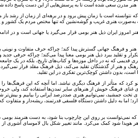
با هنر مدرن سعی شده است تا به پرسش‌هایی از این دست پاسخ داده شو
که نتوانسته است با زمان پیش برود و در برهه‌ای از زمان از رشد باز م
که به‌صورت هنری غریب و گوشه‌نشین که تنها مختص مردم یک کشور و یا
 امروز ایران ذیل هنر بومی قرار می‌گیرد یا جهانی است و در ادام
نر و فرهنگ جهانی گسترش پیدا کند؛ چراکه حرف متفاوت و نوینی با دی
ار و تقلید ببرد ذیل هنر بومی معنا پیدا می‌کند؛ چراکه حرفی جدید 
ثاری قدیمی که نه در داخل موزه‌ها و کتاب‌های تاریخ، بلکه در یک جام
ن فرهنگ و هنر از گذشتگان تقلید می‌کند، ذیل فرهنگ مقلد قرار نمی‌گ
ها است، بدون داشتن کوچک‌ترین تفکری در این تقلید
.
کرد که متأثر از فرهنگ دیگری نباشد. اما آنچه که این فرهنگ‌ها ر
غنای فرهنگ خویش از هنرهای سایر تمدن‌ها استفاده کند، ولی خروجی کار 
ی تخت جمشید، نمی‌توانیم هنری صددرصد ایرانی را بیابیم و بیش‌تر شاه
رد؛ اما به دلیل داشتن دستگاه فلسفی قدرتمند، ریشه‌دار و متفاوت که ر
ی که نمی‌توانست بر روی این چارچوب بنا شود، به دست هنرمند بومی 
اهر هویدا شود کمک می‌کرد. مانند تغییر شکل بال لاموسای آشوری از ب