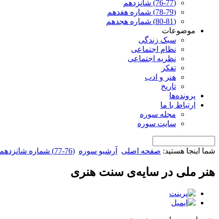
(76-77) شانزدهم
(78-79) شماره هفدهم
(80-81) شماره هجدهم
موضوعات
سبک زندگی
نظام اجتماعی
نظریه اجتماعی
تفکر
هنر و ادب
تاریخ
پرونده‌ها
ارتباط با ما
مجله سوره
سایت سوره
شما اینجا هستید:
صفحه اصلی
آرشیو سوره
(76-77) شماره شانزدهم
هنر ملی در سایه‌ی سنت هنری