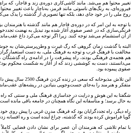
تغییر محتوا هم می‌شد. مانند کاشی‌کاری دوره‌ی زند و قاجار، که بر
فیروزه‌ای، به رنگ‌های ناسوتی مانند قرمز، به‌ناچار باعث تغییر محت
روح ملی را در خود جای دهد، بلکه تنها تصویری از گذشته را یدک می‌کش
با توجه به این امر که در دوره‌ی قاجار هم مانند گذشته با هنرمندان 
فرنگی‌سازی که در عصر صفوی آغاز شده بود تبدیل به نهضت تجددخوا
از آن استشمام می‌شد توجه کنند. زیرا اگر توجه می‌کرد داغ عقب‌مان
البته با گذشت زمان گروهی که رگ غیرت و وطن‌پرستی‌شان به جوش آمده 
مخالفت با فرهنگ غرب و توجه به فرهنگ ملی، به دست استعمارگران ه
هم هجمه‌ی فرهنگی بودند، راه پیشرفت را در ادامه‌ی راه گذشتگان می
می‌دانستند، دست به کوششی زدند که از آغاز به شکست محکوم بود؛ چراک
صفوی پیموده بود
.
متفکر و هنرمند را به‌جای جست‌وجویی بنیادین در ریشه‌های عقب‌ماندگی
به حال برسد؛ و متأسفانه این نگاه همچنان در جامعه باقی مانده است
راه دیگر، راه تجددگرایان بود که فرهنگ مدرن غربی را پیش روی خود 
گویا فراموش کرده بودند که گذشته، چراغ آینده است و ره افسانه زدن
با تمام تلاشی که هنرمندان آن عصر برای نشان دادن فضایی کاملاً ای
می‌پردازند. این تقلید در فرم، حتی اگر موضوع اثر موضوعی کاملاً شر