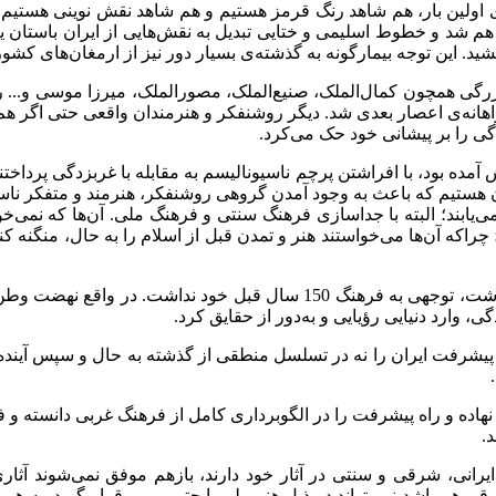
ای اولین بار، هم شاهد رنگ قرمز هستیم و هم شاهد نقش نوینی هستیم ک
وا هم شد و خطوط اسلیمی و ختایی تبدیل به نقش‌هایی از ایران باستان ی
ید. این توجه بیمارگونه به گذشته‌ی بسیار دور نیز از ارمغان‌های کشو
بزرگی همچون کمال‌الملک، صنیع‌الملک، مصورالملک، میرزا موسی و... روبه
هانه‌ی اعصار بعدی شد. دیگر روشنفکر و هنرمندان واقعی حتی اگر ه
دگی را بر پیشانی خود حک می‌کرد
.
بود، با افراشتن پرچم ناسیونالیسم به مقابله با غربزدگی پرداختند. 
ستیم که باعث به وجود آمدن گروهی روشنفکر، هنرمند و متفکر ناسیون
‌یابند؛ البته با جداسازی فرهنگ سنتی و فرهنگ ملی. آن‌ها که نمی‌خو
ه آن‌ها می‌خواستند هنر و تمدن قبل از اسلام را به حال، منگنه کنند
این تلاش مذبوحانه که سعی در زنده کردن فرهنگ 2500 سال پیش داشت، توجهی
، وارد دنیایی رؤیایی و به‌دور از حقایق کرد
.
.
نهاده و راه پیشرفت را در الگوبرداری کامل از فرهنگ غربی دانسته و ف
د
.
رانی، شرقی و سنتی در آثار خود دارند، بازهم موفق نمی‌شوند آثاری 
قی هم باشد نمی‌تواند در ذیل هنر ملی یا حتی بومی قرار گیرد. به همین