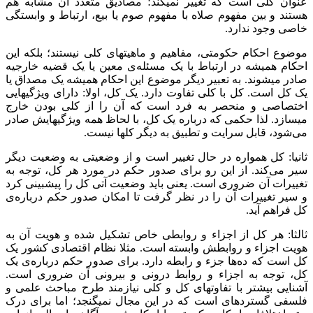
عنوان کلی است که تغییر نمی‏کند؛ مصادیق متعدد آن مشابه هم
هستند و بین مفهوم صلاه با مفهوم صوم یا بیع، ارتباط و وابستگی
خاصی وجود ندارد.
موضوع احکام حکومتی، مفاهیم و ماهیت‏های کلی نیستند؛ بلکه این
احکام همیشه در ارتباط با یک مسئله‌ی معین یا یک قضیه خارجیه
صادر می‏شوند. به تعبیر دیگر موضوع این احکام همیشه یک مصداق یا
یک کل است. کل با کلی تفاوت دارد. یک کل، اولا: دارای ویژگی‏هایی
اختصاصی و منحصر به فرد است که آن را از کلی بودن خارج
می‏سازد. لذا حکمی که درباره یک کل، با لحاظ همه ویژگی‏هایش صادر
می‌شود، قابل سرایت و تطبیق به دیگر کل‏ها نیست.
ثانیا: کل همواره در حال تغییر است و از وضعیتی به وضعیت دیگر
سیر می‌کند. از این رو برای صدور حکم در مورد هر کل، توجه به
تغییرات آن ضروری است. یعنی باید وضعیت آتی کل را پیش‏بینی کرد
و سیر تغییرات آن را در نظر گرفت تا امکان صدور حکم درباره‌ی
کل فراهم آید.
ثالثا: هر کل از اجزاء و روابطی خاص تشکیل شده و هویت آن به
هویت اجزاء و روابطش وابسته است. مثلا نظام اقتصادی کشور یک
کل است که ده‌ها جزء و رابطه دارد. برای صدور حکم درباره‌ی یک
کل، توجه به اجزاء و روابط درونی و بیرونی آن ضروری است.
آشنایی بیشتر با تفاوت‏های کل و کلی نیازمند طرح مباحث علمی و
فلسفی گسترده‏ای است که در این مجال نمی‏گنجد؛ اما برای درک