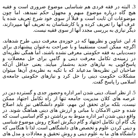
3. البته در فقه فردی هم شناسایی موضوع ضروری است و فقیه
هیچ گاه درباره موضوع مبهم و مجهول حکم نمی‏دهد، اما چون
موضوعات آن ثابت است و قبلاً از سوی خود شرع تعریف شده یا
عرف آنها را تعریف کرده و یا کارشناسان به تعریف آنها می‏پردازند،
دیگر نیازی به بررسی مجدد آنها از سوی فقیه نیست.
4. این عناوین و نظریه‏ها که در حوزه‌ی معرفت دینی طرح شده‏اند،
اگرچه ممکن است مستقیما و با صراحت به‌عنوان پیشنهادی برای
دست‌یابی به فقه حکومتی معرفی نشده باشند، اما همگی نظریه‌ای
در زمینه‌ی تکامل معرفت دینی و گامی برای حل معضلات و
پاسخ‌گویی به نیازهای جدید به‌شمار می‏آیند. یعنی حداقل آن‌که
صاحبان این نظریه‌ها مدعی‏اند که با تکیه به نظریه‌ی آن‌ها می‏توان
مشکلات حکومت دینی را حل کرد و نیازهای حکومتی جامعه‌ی
اسلامی را پاسخ گفت.
5. از نظر استاد، دینی شدن امر اداره وحضور جدی و گسترده دین در
عرصه های کلان مدیریت جامعه تنها از راه تکامل اجتهاد ممکن
نیست، بلکه برای تحقق این مهم، علوم دانشگاهی نیز باید اصلاح
شده و حتی الامکان با مبانی و ارزش های دینی هماهنگ شوند. در
واقع دینی شدن امر اداره منوط به برداشتن دو گام اساسی است که
یک گام آن تکامل اجتهاد و گام دیگرش اصلاح روش موضوع شناسی
و دینی کردن علوم و تخصص های دانشگاهی است. لذا تا هنگامی که
دانشگاه های ما به علوم دینی و روش تحقیق و معادلات و مدل های