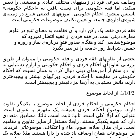
وظایف شرعی فرد در زمینه‏های مختلف عبادی و معیشتی را تعیین
می‏کند، اما فقه حکومتی برای دست یافتن به «احکام حکومتی»
تاسیس می‏شود. احکام حکومتی، آموزه‏های قطعی شرع در زمینه‌ی
شیوه‌ی اداره‌ی جامعه و تعیین تکلیف موضوعات حکومتی است.
فقه فردی فقط یک رکن دارد و آن فقاهت به معنای تتبع در علوم
معارف دینی است. در فقه فردی از فقیه انتظار نمی‏رود که
موضوع‌شناسی کند و هنگام صدور فتوا درباره‌ی نماز و روزه و
خمس، شرایط روز جامعه را در نظر بگیرد
بخشی از تفاوت‏های فقه فردی و فقه حکومتی را می‏توان از طریق
بررسی تفاوت‏های احکام فردی و احکام حکومتی و لوازم دست‏یابی به
این دو سنخ از آموزه‏های دینی دنبال کرد. به همان نسبت که احکام
حکومتی در مقایسه با احکام فردی، ویژگی‏های بیشتر و پیچیده‏تری
دارند، دانش دست‏یابی به آن‌ها نیز دقیق‏تر و پیچیده‏تر است.
1/1/1/2. از لحاظ موضوع
احکام حکومتی و احکام فردی از لحاظ موضوع با یکدیگر تفاوت
دارند. موضوع احکام فردی همیشه یک مفهوم یا عنوان است.
عنوانی که اولا: کلی است، ثانیا: ثابت است، ثالثا: مصادیق متعددی
دارد که شبیه یکدیگر هستند، رابعا: مستقل از سایر عناوین و مفاهیم
است. برای مثال صلاه، صوم، ماء و اعتکاف، موضوعاتی فردی‏اند.
این موضوعات همان اوصاف یاد شده را دارا هستند. مثلا صلاه، یک