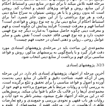
مرحله فقیه تلاش می‏کند تا برای تتبع در منابع دینی و استنباط احکام
از این منابع، روش و قواعد ویژه‏ای کشف و انتخاب کند. روشن
است که بدون روش و یا با هر روشی نمی‏توان به سراغ منابع دینی
رفت و هر نوع برداشتی را از این متون جایز شمرد. اما برای
استنباط احکام از منابع دینی نیاز به چه نوع روش و قواعدی است؟
اساسا فهم و معرفت چیست؟ فرآیند پیدایش آن چگونه است و فهم
و معرفت دینی چگونه حاصل می‏شود؟ به‌عبارت دیگر چه نوع فهمی
حجیت دارد و چه نوع فهمی فاقد حجیت است؟ نقش یقین و سایر
عوامل روحی ـ روانی و ذهنی انسان در حجیت فهم چیست؟
مجموعه‌ی این مباحث باید در مرحله‌ی پژوهش‏های استنادی مورد
دقت قرار گیرد و با پاسخ‌گویی به پرسش‏های مذکور، روش و قواعد
مناسبی برای فهم و برداشت از منابع دینی انتخاب شود.
3/2/3. پژوهش‏های اِسنادی
آخرین مرحله از اجتهاد، پژوهش‏های اِسنادی نام دارد. در این مرحله
پس از آن‌که فقیه، شناخت دقیق و کاملی از منابع دینی به‌دست
آورده و اصول و قواعد مناسبی را برای تحقیق و تتبّع برگزیده است،
به بررسی آیات و روایات مرتبط با هر موضوع پرداخته و فهم خود از
مجموعه‌ی آن‌ها را در قالب یک حکم یا فتوا بیان می‏کند. پرسش‌هایی
که در این مرحله از اجتهاد طرح می‏شود، بیشتر ناظر به خود آیات و
روایات هر باب فقهی و نحوه‌ی بررسی و جمع‌بندی و رفع تعارضات
ظاهری آن‌هاست. در این مرحله، فقیه از مجموعه‏ای از علوم و