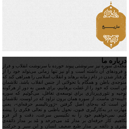
درباره ما
مجله‌ی سوره نیز سرنوشتی پیوند خورده با سرنوشت انقلاب و فراز
و فرودهای آن داشته است و او نیز تنها زمانی می‌تواند خود را از
گرفتار شدن در دام زمانه برهاند و انقلاب اسلامی را همراهی کند که
متوجه‌ی باطن و همگام با تحولاتی از جنس انقلاب باشد. تلاشمان
این است که خود را از غفلت برهانیم، برای همین به دور از هرگونه
توجیه‌ و تئوری‌پردازی برای توسعه‌ی تغافل،‌ می‌گوئیم که سوره
«آیینه‌»ی ماست. از سوره همان برون تراود که در اوست. تلاشمان
این است که به‌جای اصل گرفتن «ژورنالیسم حرفه‌ای»، یعنی
مهارت در به‌کارگیری فنون، تحول باطنی و تعالی فکری را پیشه
کنیم. نمی‌خواهیم خود را به تکنیسین سرعت، دقت و اثر فرو
بکاهیم. کار حرفه‌ای بر مدار مُد می‌چرخد و مُد بر مدار ذائقه‌ی
بشری و ذائقه بر مدار طبع ضعیف انسان و این سیر و حرکت،