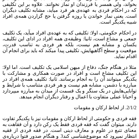
بخواند، ولی همسر یا فرزندان او نماز نخوانند. علاوه بر این تکلیفی
که در احکام فردی به عهده‌ی هر فرد می‏آید، مشابه تکلیف دیگران
است. یعنی نماز خواندن یا روزه گرفتن یا حج گزاردن همه‌ی افراد
شبیه یکدیگر است.
در احکام حکومتی، اولا: تکلیفی که به عهده‌ی افراد می‏آید، یک تکلیف
جمعی و مشاع است، ثانیا: وظیفه‌ی همه افراد در ادای این تکلیف،
یکسان و مشابه هم نیست، بلکه هر فردی به تناسب قدرت،
موقعیت و سطح آگاهی‏هایش، تکلیفی پیدا می‏کند که باید برای انجام آن
اقدام نماید.
مثلا در هنگام جنگ، دفاع از میهن اسلامی یک تکلیف است. اما اولا:
این تکلیف مشاع است و افراد در صورت همکاری و مشارکت با
یکدیگر می‏توانند آن را به انجام برسانند. ثانیا: تکلیف همه‌ی افراد در
مبارزه با دشمن، مشابه هم نیست و هر فردی متناسب با شرایط و
توانایی‌هایش در یک سنگر و یک قسمت از میدان به مبارزه می‏پردازد
و احیانا عملی متفاوت با اعمال و رفتار دیگران انجام می‏دهد.
2/1/2. از لحاظ ارکان و مقومات
فقه فردی و حکومتی از لحاظ ارکان و مقومات نیز با یکدیگر تفاوت
دارند. می‏توان گفت که فقه فردی فقط یک رکن دارد و آن فقاهت به
معنای تتبع در علوم و معارف دینی است. در فقه فردی از فقیه
انتظار نمی‏رود که موضوع‌شناسی کند3 و هنگام صدور فتوا درباره‌ی