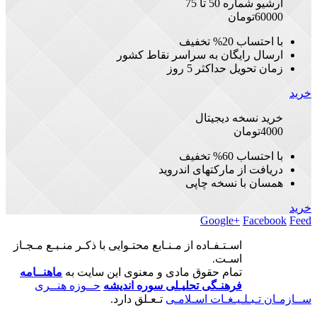
آرشیو شماره 50 تا 75
60000
تومان
با احتساب 20% تخفیف
ارسال رایگان به سراسر نقاط کشور
زمان تحویل حداکثر 5 روز
خرید
خرید نسخه دیجیتال
4000
تومان
با احتساب 60% تخفیف
دریافت از مارکتهای اندروید
همسان با نسخه چاپی
خرید
Google+
Facebook
Feed
اسـتـفـاده از مـنـابع محتـوایی با ذکـر منـبـع مـجـاز
اسـت.
تمام حقوق مادی و معنوی این سایت به
ماهنــامه
فرهنـگی تحلیـلی سوره اندیشه
حــوزه هنــری
ســازمـان تـبـلـیـغـات اسـلامـی
تـعـلق دارد.