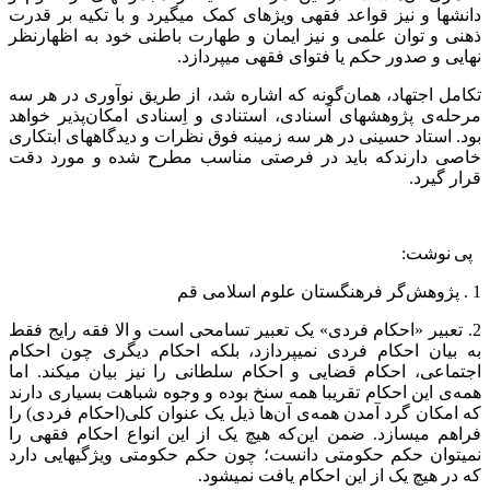
دانش‏ها و نیز قواعد فقهی ویژه‏ای کمک می‏گیرد و با تکیه بر قدرت
ذهنی و توان علمی و نیز ایمان و طهارت باطنی خود به اظهارنظر
نهایی و صدور حکم یا فتوای فقهی می‏پردازد.
تکامل اجتهاد، همان‌گونه که اشاره شد، از طریق نوآوری در هر سه
مرحله‌ی پژوهش‏های اَسنادی، استنادی و اِسنادی امکان‌پذیر خواهد
بود. استاد حسینی در هر سه زمینه فوق نظرات و دیدگاه‏های ابتکاری
خاصی دارندکه باید در فرصتی مناسب مطرح شده و مورد دقت
قرار گیرد.
پی نوشت:
1 . پژوهش‌گر فرهنگستان علوم اسلامی قم
2. تعبیر «احکام فردی» یک تعبیر تسامحی است و الا فقه رایج فقط
به بیان احکام فردی نمی‏پردازد، بلکه احکام دیگری چون احکام
اجتماعی، احکام قضایی و احکام سلطانی را نیز بیان می‏کند. اما
همه‌ی این احکام تقریبا همه سنخ بوده و وجوه شباهت‏ بسیاری دارند
که امکان گرد آمدن همه‌ی آن‌ها ذیل یک عنوان کلی(احکام فردی) را
فراهم می‏سازد. ضمن این‌که هیچ یک از این انواع احکام فقهی را
نمی‏توان حکم حکومتی دانست؛ چون حکم حکومتی ویژگی‏هایی دارد
که در هیچ یک از این احکام یافت نمی‏شود.