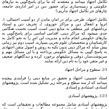
تکامل اجتهاد می‏دانند و معتقدند که ما برای پاسخ‌گویی به نیازهای
حکومتی و زمینه‌سازی برای حضور دین در امر اداره‌ی جامعه،
چاره‏ای جز تکامل اجتهاد نداریم.5
تکامل اجتهاد، طرحی برای در امان ماندن از دو آسیب احتمالی: 1.
انزوا و انفعال دین و مراکز حوزوی، 2. تحریف دین و استناد
برداشت‏های غیر منطقی به منابع دینی است. آسیب نخست هنگامی
جدی می‏شود که مراکز دینی، اقدامی اساسی برای پاسخ‌گویی به
نیازهای حکومتی انجام نداده و مدیریت این امر را به نحو کامل به
کارشناسان و متخصصان علوم تجربی بسپارند. آسیب دوم نیز زمانی
پیش می‏آید که مراکز دینی بدون تکیه به روش و اصول متقن اجتهادی
به پاسخ گویی به مسائل حکومتی پرداخته و با این مسائل مهم و
سرنوشت‌ساز، ذوقی و سلیقه‏ای برخورد کرده و دیدگاه‏های ضعیف
و غیر متقن خود را به نام دین ارائه نمایند.
2/3. سطوح و مراحل اجتهاد
استاد حسینی، اجتهاد و تحقیق در منابع دینی را فرآیندی پیچیده
می‏دانند که از سه سطح و مرحله زیر تشکیل شده است. پژوهش‏های
اَسنادی، استنادی و اِسنادی
1/2/3. پژوهش‏های اَسنادی
پژوهش‏های اَسنادی شامل مجموعه مطالعات و تحقیقاتی است که
درباره‌ی اَسناد و منابع اجتهاد صورت می‏گیرد. فقیه در این مرحله