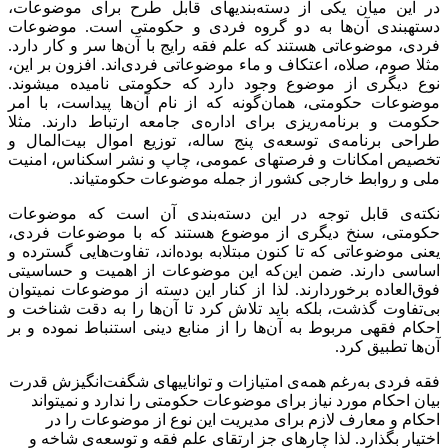
در این میان یکی از دسته‌بندی‏های قابل طرح برای موضوعات،
دسته‏بندی آن‌ها به دو گروه فردی و حکومتی است. موضوعات
فردی، موضوعاتی هستند که علم فقه رایج با آن‌ها سر و کار دارد.
مثلا صوم، صلاه، اعتکاف و ماء موضوعاتی فردی‌اند. افزون بر این،
نوع دیگری از موضوع وجود دارد که حکومتی نامیده می‏شوند.
موضوعات حکومتی، همان‌گونه که از نام آن‌ها پیداست، با امر
حکومت و برنامه‌ریزی برای اداره‌ی جامعه ارتباط دارند. مثلا
طراحی برنامه‌ی توسعه‌ی پنج ساله، توزیع اموال بیت‌المال و
تخصیص امکانات و فرصت‏های عمومی، چاپ و نشر اسکناس، امنیت
ملی و روابط خارجی کشور از جمله موضوعات حکومتی‏اند.
نکته‌ی قابل توجه در این دسته‌بندی آن است که موضوعات
حکومتی، سنخ دیگری از موضوع هستند که با موضوعات فردی،
یعنی موضوعاتی که تا کنون مبتلا‌به بوده‌اند، تفاوت‌هایی گسترده و
اساسی دارند. ضمن این‌که این موضوعات از اهمیت و حساسیتی
فوق‌العاده برخوردارند. لذا از کنار این دسته از موضوعات نمی‏توان
بی‌تفاوت گذشت، بلکه باید تلاش کرد تا آن‌ها را به دقت شناخت و
احکام فقهی مربوط به آن‌ها را از منابع دینی استنباط نموده و بر
آن‌ها تطبیق کرد.
فقه فردی به‌رغم همه‌ی امتیازات و توانایی‏های شگفت‌انگیزش قدرت
بیان احکام مورد نیاز برای موضوعات حکومتی را ندارد و نمی‏تواند
احکام و معارف لازم برای مدیریت این نوع از موضوعات را در
اختیار بگذارد. لذا چاره‏ای جز ارتقای علم فقه و توسعه‌ی شاخه و