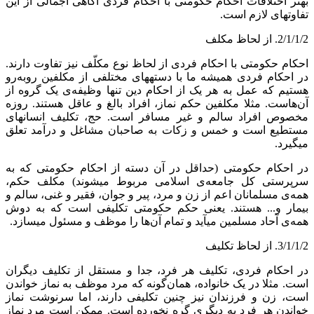
بهتر اختلافات احکام حکومتی با احکام فردی آگاهی اجمالی از این
تفاوت‏های لازم است.
2/1/1/2. از لحاظ مکلف
احکام حکومتی با احکام فردی از لحاظ نوع مکلّف نیز تفاوت دارند.
در احکام فردی همیشه ما با دسته‏های مختلفی از مکلفین روبه‌رو
هستیم که عمل به هر یک از احکام دین تنها وظیفه‌ی یک گروه از
آن‌هاست. مثلا مکلفین حکم نماز، افراد بالغ و عاقل هستند. روزه
مخصوص افراد سالم و غیر مسافر است. حج، تکلیف انسان‏های
مستطیع است و خمس و زکات به صاحبان مشاغل و درآمد تعلق
می‏گیرد.
در احکام حکومتی (حداقل در آن دسته از احکام حکومتی که به
سرپرستی کل جامعه‌ی اسلامی مربوط می‏شوند) مکلف حکم،
همه‌ی مسلمانان اعم از زن و مرد، پیر و جوان، فقیر و غنی، سالم و
بیمار و... هستند. یعنی حکم حکومتی تکلیفی است که به دوش
همه‌ی آحاد مسلمین می‏آید و تمام آن‌ها را موظف و مسئول می‏سازد.
3/1/1/2. از لحاظ تکلیف
در احکام فردی، تکلیف هر فرد، جدا و مستقل از تکلیف دیگران
است. مثلا در یک خانواده، همان‌گونه که مرد موظف به نماز خواندن
است، زن و فرزندان نیز چنین تکلیفی دارند، اما سرنوشت نماز
خواندن هر فرد به دیگری گره نخورده است. ممکن است مرد نماز