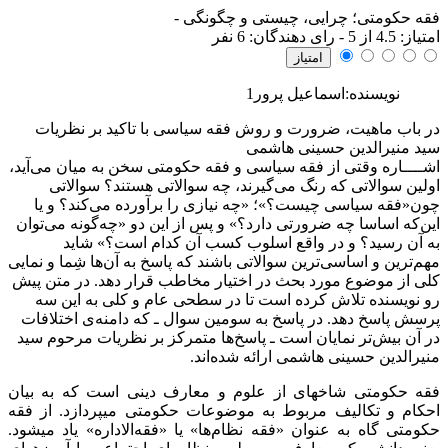
فقه حکومتی؛ چرایی، چیستی و چگونگی
-
امتياز:
4.5
از 5 - رای دهندگان:
6
نفر
نویسنده:اسماعیل پرور1
در باب ماهیت، ضرورت و روش فقه سیاسی با تاکید بر نظریات
سید منیر‌الدین حسینی هاشمی
اشــــاره
وقتی از فقه سیاسی و فقه حکومتی سخن به میان می‌آید،
اولین سوالاتی که رنگ می‌گیرند، چه سوالاتی هستند؟ سوالاتی
چون«فقه سیاسی چیست؟»؛ «چه نیازی را برآورده می‌کند؟ و یا
این‌که اساسا چه ضرورتی دارد؟» و پس از این دو «چه‌گونه می‌توان
به آن رسید؟ و در واقع اسلوب کسب آن کدام است؟» شاید
مهم‌ترین و اساسی‌ترین سوالاتی باشند که پاسخ به آن‌ها شِما و نمایی
کلی از موضوع مورد بحث در اختیار مخاطب قرار دهد. در متن پیش
رو نویسنده تلاش کرده است تا در سطحی عام و کلی به این سه
پرسش پاسخ دهد. در پاسخ به سومین سوال ـ که دامنه‌ی اختلافات
در آن بیش‌تر نمایان است ـ پاسخ‌ها متمرکز بر نظریات مرحوم سید
منیر‌الدین حسینی هاشمی ارائه شده‌اند.
فقه حکومتی شاخه‏ای از علوم و معارف دینی است که به بیان
احکام و تکالیف مربوط به موضوعات حکومتی می‏پردازد. از فقه
حکومتی گاه به عنوان «فقه نظام‌ها» یا «فقه‌الاداره» یاد می‏شود.