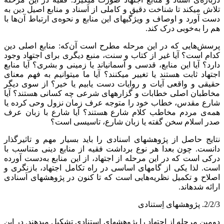
تلاش می‏کند تا شناخت دقیق و کاملی از اَسناد و منابع اصیل دین به
دست آورد و اوصاف و ویژگی‏های این منابع و نحوه‌ی ارتباط آن‌ها با
هم را به‌خوبی درک کند.
پرسش‌هایی که در این مرحله مطرح است آن‌که: منابع اصلی دین
کدام است؟ آیا غیر از کتاب و سنت، منبع دیگری برای اجتهاد وجود
دارد؟ آیا این منابع، قدسی و آسمانی‏اند یا زمینی و بشری؟ آیا منابع
اجتهاد ثابت هستند یا تغییر می‏کنند؟ آیا ما می‏توانیم به فهم معنای
حقیقی و واقعی آیات و روایات دست یابیم یا خیر؟ از سوی دیگر
مخاطبان اصلی خطابات و گزاره‏های شرعی چه کسانی هستند؟ آیا
شارع مقدس، خطاب خود را متوجه عرف زمان نزول وحی کرده یا
همه‌ی مردم مخاطب کلام شارع هستند؟ آیا شارع با زبان عرف
صدر اسلام سخن گفته یا زبان شارع، تاسیسی است؟
نتایج حاصل از پژوهش‏های اسنادی را باید بسیار مهم و تاثیرگذار
دانست. چون بعدا هر نوع برداشت فقیه از منابع دینی متناسب با
درکی است که در این مرحله از اجتهاد، از این منابع به‌دست آورده
است. لذا یکی از گام‏های اساسی در راه تکامل اجتهاد، بازنگری و
اصلاح و تکمیل نظریه‌هایی است که تا کنون در پژوهش‏های اَسنادی
ارائه شده‏اند.
2/2/3. پژوهش‏های اِستنادی
دومین مرحله از اجتهاد را پژوهش‏های استنادی تشکیل می‏دهند. در این