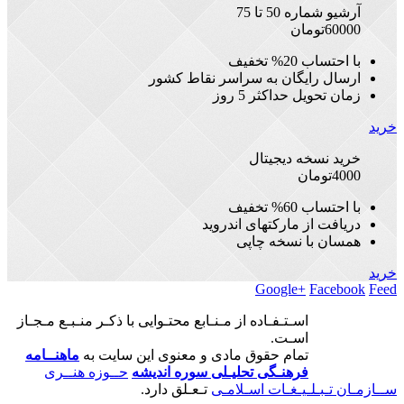
آرشیو شماره 50 تا 75
60000
تومان
با احتساب 20% تخفیف
ارسال رایگان به سراسر نقاط کشور
زمان تحویل حداکثر 5 روز
خرید
خرید نسخه دیجیتال
4000
تومان
با احتساب 60% تخفیف
دریافت از مارکتهای اندروید
همسان با نسخه چاپی
خرید
Google+
Facebook
Feed
اسـتـفـاده از مـنـابع محتـوایی با ذکـر منـبـع مـجـاز
اسـت.
تمام حقوق مادی و معنوی این سایت به
ماهنــامه
فرهنـگی تحلیـلی سوره اندیشه
حــوزه هنــری
ســازمـان تـبـلـیـغـات اسـلامـی
تـعـلق دارد.