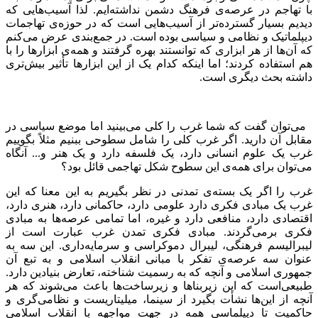
با تهاجم در عرصه‌ی فرهنگ دشمن نداشته‌ایم. لذا آسیب‌هایی که
دیدیم بسیار گسترده‌تر از آسیب‌هایی ا‌ست که در حوزه‌ی تهاجمات
دیپلماتیک و نظامی و سیاسی بوده است. در جمع‌بندی عرض می‌کنم
که آن‌ها از هر ابزاری که توانستند بهره گرفتند و همه‌ی ابزارها را با
هم استفاده کردند؛ اما اینکه کدام یک از این ابزارها تأثیر بیش‌تری
داشته بحث دیگری است.
می‌توان گفت که شما غرب را کلی می‌بینید اما موضع سیاسی در
مقابل آن دارید. اگر غرب کلی را شامل سطوحی ببنیم مثلاً بگوییم
غرب یک علوم انسانی دارد، یک فلسفه دارد و یک هنر و... آنگاه
می‌توان برای همه‌ی این سطوح شکل تهاجمی قائل بود؟
غرب را اگر یک بسته‌ی تمدنی در نظر بگیریم به این معنا که این
غرب یک مبادی فکری دارد علومی دارد، حاکمانی دارد، هنری دارد،
اقتصادی دارد، منافعی دارد و غیره، اما تمامی عرصه‌ها به مبادی
فکری برمی‌‌گردند. مبادی فکری تمدن غرب عبارت است از
لیبرالیسم فرهنگی، لیبرال دموکراسی و سرمایه‌داری. این سه به
عنوان سه عرصه‌ی تفکر با مبانی انقلاب اسلامی و به تبع آن
جمهوری اسلامی و آنچه که به رسمیت شناخته، تعارض بنیادین دارد.
طبیعی‌است که این زیربناها و زیرساخت‌ها باعث می‌‌شوند که هر
آنچه از این‌ها نشأت بگیرد از سینما، میلیتاریست و نظامی‌گری و
حاکمیت تا دیپلماسی همه در جهت مواجهه با انقلاب اسلامی