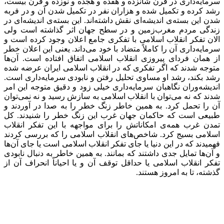
سرمایه‌داری در قرن شانزده و هفده و هجده و نوزده و قرن بیست،
رشد کرده و تکمیل شده و هزاران نفر در تکمیل شدن آن و در فربه
شدن این بسته‌ی اندیشه‌ای نقش داشته‌اند. این بسته‌ی اندیشه‌ای در
زندگی مردم مغرب‌زمین و در سطح جهان اثر گذاشته است ولی
الان تفکر انقلاب اسلامی با تفکری جامع اعلان وجود کرده است و
سرمایه‌داری آن را کاملاً متضاد با خود می‌داند. یعنی این اعلان خطر
از همان فردای پیروزی انقلاب اسلامی اتفاق افتاده است. آن‌ها
متوجه شدند که اگر تفکری که در انقلاب اسلامی ایران عرضه شده
رشد بکند، رشد او مساوی تحلیل رفتن و نابودی سرمایه‌داری است.
اندیشه‌وران نگاهبان سرمایه‌داری خیلی زود و دقیق متوجه این امر
شدند که نه می‌توان با انقلاب اسلامی به سازش رسید و نه نمی‌توان
آن را تحمل کرد. به همین خاطر زنگ خطر را به صدا در آوردند و
طبیعی ا‌ست که حاکمان جهان غرب این زنگ خطر را شنیدند. کل
تمدن غرب همه‌ی امکاناتش را برای مواجهه با این تفکر انقلاب
اسلامی بسیج کرد. شاخص‌های انقلاب اسلامی را که بررسی کردند
فهمیدند که در این دنیا یا جای تفکر انقلاب اسلامی است یا جای آن‌ها
و آن‌ها تمایل جدی داشتند که بمانند. به همین خاطر به دنبال نابودی
تفکر انقلاب اسلامی یا حداقل توقف آن و یا احیاناً انحراف آن از
گذشته، تا به امروز هستند.