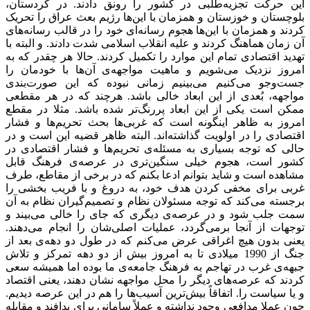
این حرکت تجزیه‌طلبی در کشور را رونق دادند. در کردستان،
بلوچستان و خوزستان و همزمان با این‌ها رژیم بعث عراق را تحریک
کردند و همزمان با این‌ها هجوم رسانه‌ای خود را در قالب رسانه‌های
آن زمان هماهنگ کردند و علیه انقلاب اسلامی شدت دادند. و البته با
تهدید اقتصادی تمام این موارد را تکمیل کردند. حالا هر چقدر که به
امروز نزدیک می‌شویم و ماهیت مواجهه‌ی آن‌ها با خودمان را
جست‌وجو می‌کنیم می‌بینیم زمانی نبوده که این صورت‌بندی
مواجهه، بُعدی از این ابعاد خالی باشد. هرچند که در هر مقطعی
ممکن است یکی از این ابعاد پررنگ‌تر شده باشد. مثلا در مقطع
امروز به ظاهر اینگونه است که غربی‌ها بحث تحریم‌ها و فشار
اقتصادی را در اولویت گذاشته‌اند. البته ظاهر قضیه این است و در
حالی که توجه بسیاری به مسئله‌ی تحریم‌ها و فشار اقتصادی در
کشور است، هجوم خیلی سنگین‌تری در عرصه‌ی فرهنگ قابل
مشاهده است و شاید بتوانم ادعا بکنم که در برخی از مقاطع، طرف
غربی برای مخفی کردن هدف خود، به دروغ و با فریب بخشی را
برجسته می‌کند که توجه مسئولان نظام و تصمیم‌گیران نظام به آن
سمت جلب شود و در عرصه‌ی دیگری که جای را خالی می‌‌بیند و
توجهات از آنجا برمی‌‌گردد، عملیات اصلی‌شان را انجام می‌‌دهند.
یعنی بدون هیچ اغراقی عرض می‌کنم که در طول دو دهه‌ی بعد از
جنگ از 1990 میلادی تا به امروز بیش از دو دهه تمرکز و تلاش
جبهه‌ی غرب در تهاجم به فرهنگ جامعه‌ی ما بوده اما همیشه سعی
کردند که عرصه‌های دیگر را محل مواجهه نشان دهند، یعنی اقتصاد
و یا سیاست را. اتفاقاً بیش‌ترین آسیب‌ها را هم در این عرصه دیدیم.
چون عملا مدافعی وجود نداشته و عملاً سامانی برای پدافند و مقابله