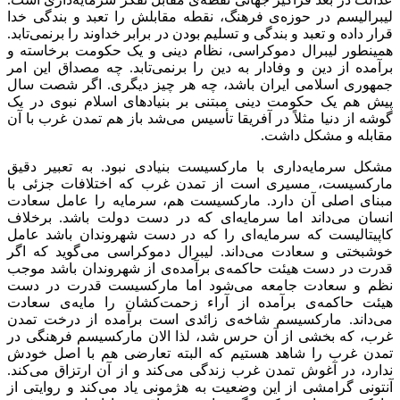
لیبرالیسم در حوزه‌ی فرهنگ، نقطه مقابلش را تعبد و بندگی خدا
قرار داده و تعبد و بندگی و تسلیم بودن در برابر خداوند را برنمی‌تابد.
همینطور لیبرال دموکراسی، نظام دینی و یک حکومت برخاسته و
برآمده از دین و وفادار به دین را برنمی‌تابد. چه مصداق این امر
جمهوری اسلامی ایران باشد، چه هر چیز دیگری. اگر شصت سال
پیش هم یک حکومت دینی مبتنی بر بنیادهای اسلام نبوی در یک
گوشه از دنیا مثلاً در آفریقا تأسیس می
شد باز هم تمدن غرب با آن
مقابله و مشکل داشت.
مشکل سرمایه‌داری با مارکسیست بنیادی نبود. به تعبیر دقیق
مارکسیست، مسیری ا‌ست از تمدن غرب که اختلافات جزئی با
مبنای اصلی آن دارد. مارکسیست هم، سرمایه را عامل سعادت
انسان می‌داند اما سرمایه‌ای که در دست دولت باشد. برخلاف
کاپیتالیست که سرمایه‌ای را که در دست شهروندان باشد عامل
خوشبختی و سعادت می‌داند. لیبرال دموکراسی می‌گوید که اگر
قدرت در دست هیئت حاکمه‌ی برآمده‌ی از شهروندان باشد موجب
نظم و سعادت جامعه می‌شود اما مارکسیست قدرت در دست
هیئت حاکمه‌ی برآمده از آراء زحمت‌کشان را مایه‌ی سعادت
می‌داند. مارکسیسم شاخه‌ی زائدی ا‌ست برآمده از درخت تمدن
غرب، که بخشی از آن حرس شد، لذا الان مارکسیسم فرهنگی در
تمدن غرب را شاهد هستیم که البته تعارضی هم با اصل خودش
ندارد، در آغوش تمدن غرب زندگی می‌کند و از آن ارتزاق می‌کند.
آنتونی گرامشی از این وضعیت به هژمونی یاد می‌کند و روایتی از