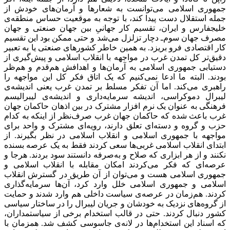
جمهوری اسلامی می‌توانست به شعارها و آرمان‌های خودش از
جمله استقلال دست پیدا کند، با توجه به موقعیت حساس منطقه‌ی
خلیجفارس و ایران، تقسیم کار جهانیِ بین جهان صنعتی و جهان
مصرف جهان سوم‌ـ دچار تزلزل می‌شد و حتی ممکن بود این تقسیم
کار اقتصادی فرو بریزد. به همین خاطر کشورهای صنعتی یا به تعبیر
دقیق‌تر کل تمدن غرب در مواجهه با انقلاب اسلامی و پیش‌گیری از
دستیابی جمهوری اسلامی به آرمان‌ها و اهدافش هم‌قدم و هم‌‌ظر
بودند. البته ما ادعا نمی‌کنیم که یک اتاق فکر کل این مواجهه را
راهبری می‌‌کند. اما آن تفکر مسلط بر تمدن غرب یعنی اندیشه‌ی
لیبرال دموکراسی، اندیشه سرمایه‌داری و اندیشه‌ی لیبرالیسم
فرهنگی به عنوان یک نرم افزار مشترک در بین اذهان حاکمان جهان
غرب باعث شده که حاکمان جهان غرب صرف‌نظر از اینکه به کدام
حزب و گروه و دسته‌ای تعلق دارند، رویه‌‌ای مشترک و واحد برای
مواجهه با جمهوری اسلامی و انقلاب اسلامی در نظر بگیرند. از
ابتدای انقلاب اسلامی غربی‌ها سعی کردند فقط به یک عرصه بسنده
نکنند و از هر ابزاری که صلاح و به‌صرفه دانستند سود بردند. هرجا و
عرصه‌ای که فکر می‌‌کردند امکان مقابله با انقلاب اسلامی و
جمهوری اسلامی هست و می‌توان از آن طریق در گسترش انقلاب
اسلامی و جمهوری اسلامی خلل وارد کرد، آن‌ها سرمایه‌گذاری
کردند. هم‌زمان در عرصه‌ی سیاست داخلی هم وارد شدند و حمایت
از گروه‌های نزدیک به خودشان و جریان لیبرال را در ساختار سیاسی
کشور دنبال کردند. حتی در قالب استخدام برخی از سیاستمداران،
که اسناد این استخدام‌ها در لانه‌ی جاسوسی کشف شد. همزمان با