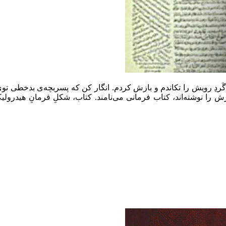
افتم. گَردِ رویش را تکاندم و بازش کردم. انگار کن که پسربچه‌ی بدخ
ورش را نوشته‌اند، کتاب فرمانی می‌نامند. کتاب، شکلِ فرمانِ هیدرو