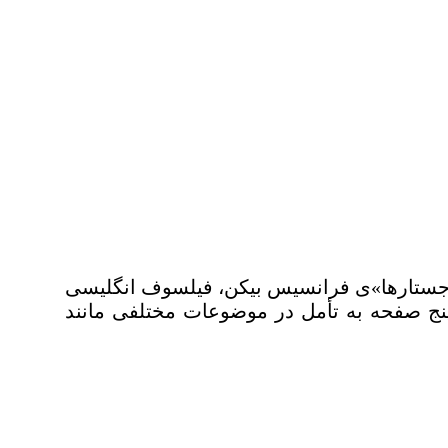
 «جستارها»ی فرانسیس بیکن، فیلسوف انگلیسی
 58 جستار است که هر یک در چهار یا پنج صفحه به تأمل در موضوعات مختلفی مانند