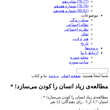
(76-77) شانزدهم
(78-79) شماره هفدهم
(80-81) شماره هجدهم
موضوعات
سبک زندگی
نظام اجتماعی
نظریه اجتماعی
تفکر
هنر و ادب
تاریخ
پرونده‌ها
ارتباط با ما
مجله سوره
سایت سوره
شما اینجا هستید:
صفحه اصلی
پرونده
ما و کتاب
مطالعه‌ی زیاد انسان را کودن می‌سازد! *
مطالعه‌ی زیاد انسان را کودن می‌سازد! *
-
امتياز:
3.7
از 5 - رای دهندگان:
12
نفر