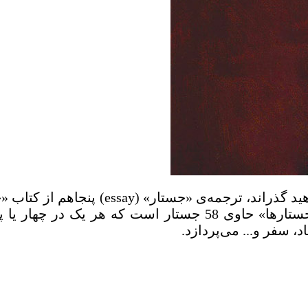
ید گذراند، ترجمه‌ی «جستار» (
essay
) پنجاهم از کتاب
اواخر قرن 16 و اوایل قرن 17 میلادی است. کتاب «جستارها» حاوی
 سفر و... می‌پردازد.