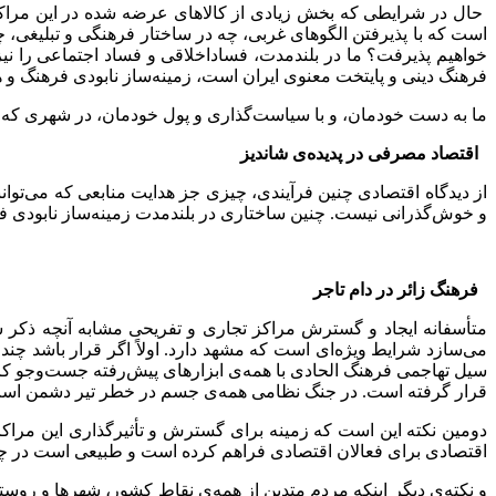
حال در شرایطی که بخش زیادی از کالاهای عرضه شده در این مراک
است که با پذیرفتن الگوهای غربی، چه در ساختار فرهنگی و تبلیغی، چ
خواهیم پذیرفت؟ ما در بلندمدت، فساداخلاقی و فساد اجتماعی را نیز
فرهنگ دینی و پایتخت معنوی ایران است، زمینه‌ساز نابودی فرهنگ و ه
ما به دست خودمان، و با سیاست‌گذاری و پول خودمان، در شهری که نم
اقتصاد مصرفی در پدیده
ی شاندیز
از دیدگاه اقتصادی چنین فرآیندی، چیزی جز هدایت منابعی که می‌تو
و خوش‌گذرانی نیست. چنین ساختاری در بلندمدت زمینه‌ساز نابودی فره
فرهنگ زائر در دام تاجر
متأسفانه ایجاد و گسترش مراکز تجاری و تفریحی مشابه آنچه ذکر 
می‌سازد شرایط ویژه‌ای است که مشهد دارد. اولاً اگر قرار باشد چند
سیل تهاجمی فرهنگ الحادی با همه‌ی ابزارهای پیش‌رفته جست‌وجو کرد
قرار گرفته است. در جنگ نظامی همه‌ی جسم در خطر تیر دشمن است 
دومین نکته این است که زمینه برای گسترش و تأثیرگذاری این مراکز 
اقتصادی برای فعالان اقتصادی فراهم کرده است و طبیعی است در چنی
و نکته‌ی دیگر اینکه مردم متدین از همه‌ی نقاط کشور، شهرها و روستا