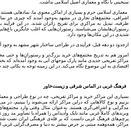
سنخیتی با نگاه و معماری اصیل اسلامی نداشت.
معماری اسلامی حرم و بسیاری از اماکن معنوی ما، نمادهایی هستند ک
اشرافی، مجتمع‌های تجاری در مشهد به‌وجود آمدند که چیزی جز نماد
طرقبه، تبدیل به مراکزی برای تفریح زائران شدند. در این فرآیند 
رستوران‌هایشان می‌شناسند. رستوران‌هایی که اغلب جایگزین باغ‌هایی ش
شدیدی در این مکان‌ها وجود دارد.
ازحدود دو دهه قبل، فرآیندی در طراحی ساختار شهر مشهد به وجود آم
امروز هم به تدریج مجتمع‌های خرید بزرگ‌تر و رستوران‌ها و حتی مج
مراکز تفریحی جدیدی مانند پارک موجهای آبی به وجود آمده‌اند که بخ
اقتصادی به این موضوع نگاه می‌کند. در این زمینه توجه به نکاتی چن
فرهنگ غربی در الماس شرقی و زیست
خاور
بسیاری این مراکز خرید و مراکز تفریحی، چه در نوع طراحی و معم
بزنیم و نوع کالاهایی که دراین مراکز ارائه می‌شوند را ببینیم، د
مدگرایی و اشرافی‌گری هستند. به‌عنوان مثال وقتی وارد مجتمع‌های
وبرندهای کاملاً غربی مانند نایک وآدیداس را همراه با تصاویر مد روز 
پرچم‌های فرهنگ غربی دانست که بر قله‌ی فرهنگی ایران نصب شده
مراکز، همه‌و‌همه مبتنی بر حرص بیشتر به دنیا و مصرف‌گرایی غربی 