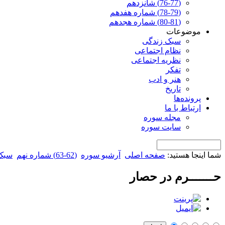
(76-77) شانزدهم
(78-79) شماره هفدهم
(80-81) شماره هجدهم
موضوعات
سبک زندگی
نظام اجتماعی
نظریه اجتماعی
تفکر
هنر و ادب
تاریخ
پرونده‌ها
ارتباط با ما
مجله سوره
سایت سوره
شما اینجا هستید:
صفحه اصلی
آرشیو سوره
(62-63) شماره نهم
سبک
حـــــــرم در حصار