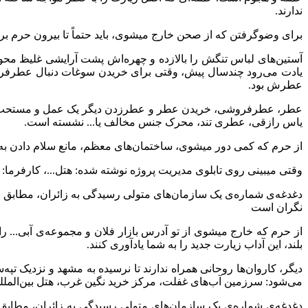
ندارند.
برای وضوگرفتن که از صحن خارج میشوی، باید حتماً تا بیرون حرم بر
آستین‌های لباس تنگش را بالازده و چهره‌اش پشت آرایشی غلیظ محو
یادت می‌‌‌رود چندسال پیش، وقتی برای خریدن سوغات دنبال عطرفر
عطرش بود.
عطر، عطرفروشی، خریدن عطر و عطرزدن دیگر یک عمل و مستحب دینی
یاس رازقی، عطری تند، محرک جنس مخالف یا... نشسته است.
از حرم که کمی دور میشوی، ساختمان‌های معظم، مانع سلام دادن به ح
وقتی میبینی روی تابلوی مدیریت پروژه نوشته شده: هتل...، کارفرم
دغدغه‌ی شماره‌ی یک سازمان‌های متولی رسیدگی به زائران، مطابق اظ
نگران است
از حرم که خارج میشوی از تو آدرس بازار فلان و مجموعه‌ی آبی... را 
بلند، این آداب زیارت جدید را به شما یادآوری کنند.
دیگر، کاروان‌ها روحانی همراه ندارند تا نرسیده به مشهد و نزدیک تپه‌
می‌شود: سرزمین آب‌های غفلت، مرکز خرید نگین غرب، هتل بین‌الملل
دغدغه‌ی شماره‌ی یک سازمان‌های متولی رسیدگی به زائران، مطابق 