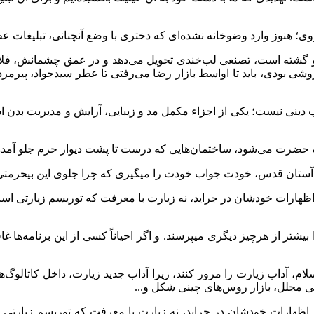
وی؛ هنوز وارد وضوخانه نشده‌ای که دختری با وضع آنچنانی، تبلیغات 
 گشته است، تصنعی لب‌خندی تحویل می‌دهد و در عمق چشمانش، فلاکت ف
وشی بودی، باید تا اواسط بازار رضا می‌‌‌رفتی تا عطر سیدجواد، پ
 نیست؛ یکی از اجزاء مکمل مد و زیبایی، آرایش و مدیریت بدن است
ضرت می‌شود‌، ساختمان‌هایی که درست تا پشت دیوار حرم جلو آمده‌ان
ا: آستان قدس، خودت جواب خودت را میگیری که چرا جلوی این بیحرمتی
هارات خودشان در جراید، نه زیارت با معرفت که توریسم زیارتی است.
بیشتر از هرچیز دیگری میپرسند. و اگر احیاناً کسی از این برنامه‌ها 
سلام، آداب زیارت را مرور کنند، زیرا آداب جدید زیارت، داخل کاتالوگ‌
ی مجلل، بازار روس‌های چینی شکل و...
اظهارات خودشان در جراید، نه زیارت با معرفت که توریسم زیارتی اس