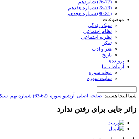
(76-77) شانزدهم
(78-79) شماره هفدهم
(80-81) شماره هجدهم
موضوعات
سبک زندگی
نظام اجتماعی
نظریه اجتماعی
تفکر
هنر و ادب
تاریخ
پرونده‌ها
ارتباط با ما
مجله سوره
سایت سوره
شما اینجا هستید:
صفحه اصلی
آرشیو سوره
(62-63) شماره نهم
سبک
زائر جایی برای رفتن ندارد