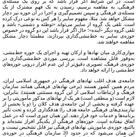
است. در این شرایط اگر قرار باشد که بر روی یک مسئله‌ی
فرهنگی، به مفاهمه برسیم، رسیدن به یک فهم مشترک از یک
مسئله‌ی فرهنگی و سپس تصمیم‌گیری و اجرا در آن حوزه نیز دچار
مشکل خواهد شد. مثلا، مفهوم سایبر را هر کس به نوعی درک کرده
است. تلقی یک گروه از سایبر می‌تواند «توطئه و دشمنی» باشد و
تلقی گروه دیگر «آینده»؛ حال اگر قرار باشد این دو گروه در خصوص
حوزه‌ی سایبر به خط‌مشی‌گذاری بپردازند، مطمئناً دچار مشکل
مفاهمه خواهند شد.
موازی‌کاری میان نهادها و ارکان تهیه و اجرای یک حوزه خط‌مشی،
به‌وفور قابل مشاهده است. بررسی موردی خط‌مشی‌گذاری در
حوزه‌ی فرهنگ، تصویری دقیق‌تر از این عدم افراز درونی حوزه‌های
خط‌مشی را ارائه خواهد داد.
جامعه‌ی هدف اغلب نهادهای فرهنگی در جمهوری اسلامی ایران،
مردم همین کشور هستند (برخی نهادهای فرهنگی همانند سازمان
فرهنگ و ارتباطات اسلامی از این گروه مستثنی هستند). بنابراین،
لازم است (و منطقی است) هر یک از نهادهای مذکور مأموریتی را بر
عهده گرفته و بخشی از این جامعه‌ی هدف کلان را (و یا بخشی از
نیازمندی‌های فرهنگی جامعه هدف را) هدفگذاری کرده و تحت تأثیر
برنامه‌ها و خدمات خود قرار دهند. این همان چیزی است که در عمل
اتفاق نیفتاده است. حوزه‌های فرهنگی از یکدیگر افراز نشده‌اند و
بالتبع، حوزه‌ی مأموریتی نهادهای فرهنگی نیز قابل تشخیص نیست و
این همان می‌شود که در حدود 20 سازمان فرهنگی در حوزه‌ی