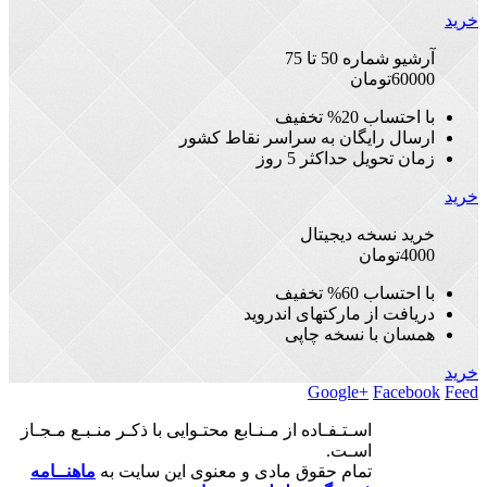
خرید
آرشیو شماره 50 تا 75
60000
تومان
با احتساب 20% تخفیف
ارسال رایگان به سراسر نقاط کشور
زمان تحویل حداکثر 5 روز
خرید
خرید نسخه دیجیتال
4000
تومان
با احتساب 60% تخفیف
دریافت از مارکتهای اندروید
همسان با نسخه چاپی
خرید
Google+
Facebook
Feed
اسـتـفـاده از مـنـابع محتـوایی با ذکـر منـبـع مـجـاز
اسـت.
تمام حقوق مادی و معنوی این سایت به
ماهنــامه