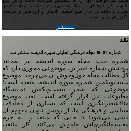
کنیم. نمی‌خواهیم خود را به تکنیسین سرعت، دقت و اثر فرو
بکاهیم. کار حرفه‌ای بر مدار مُد می‌چرخد و مُد بر مدار ذائقه‌ی
بشری و ذائقه بر مدار طبع ضعیف انسان و این سیر و حرکت،
ناگزیر قهقرایی است.
بـيـشـتــر
نقد
شماره 87-86 مجله‌ فرهنگی تحلیلی سوره‌ اندیشه منتشر شد
شماره‌ جدید مجله سوره اندیشه نیز به‌مانند
پنج
شش شماره‌ اخیرش، موضوعی محوری دارد که
کل مطالب مجله حول‌وحوش آن می‌چرخد. موضوع
بیست‌ویکمین شماره‌ سوره‌ اندیشه، «نقد» است؛
موضوعی که شعار بیست‌ویکمین نمایشگاه
مطبوعات نیز قرار گرفته است. نقد، موضوع
مناقشه‌برانگیزی است که بسیاری از مجادلات
سیاسی و فرهنگی ما، از روشن نبودن مفهوم آن
ناشی می‌شود؛ تا جایی که منتقد را به جرم
مفسده‌انگیزی‌اش خاموش می‌کنند. کار منتقد،