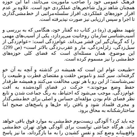
فرهنگ عمومی خود را صاحب مأموریت می‌دانند، اما این حوزه
همچنان شاهد نزول شاخص‌های عملکردی خود است. علاوه بر عدم
افراز حوزه‌های عملکردی، افراز سلسله‌مراتبی از خط‌مشی‌گذاری
تا اجرا و سپس ارزیابی نیز صورت نپذیرفته است.
شهید مطهری (ره) در کتاب ده گفتار خود، هنگامی که به بررسی و
آسیب‌شناسی سازمان روحانیت می‌پردازد، یکی از آسیب‌های مهمی
را که گریبان‌گیر این قشر می‌داند، عوام‌زدگی است: «عوام‌زدگی از
سیل‌زدگی، زلزله‌زدگی، مار و عقرب‌زدگی بالاتر است» (ص 299).
این موضوع، همان مسئله‌ای است که فضای کلی حوزه‌های
خط‌مشی را نیز مسموم کرده است.
«طبیعت عوام این است که همیشه در گذشته و آنچه به آن خو
گرفته‌اند، سیر کنند و ناموس خلقت و مقتضای فطرت و طبیعت را
نمی‌شناسند؛ از این رو با هر نویی مخالفت می‌کنند و همیشه طرفدار
حفظ وضع موجودند.» حرکت در فضای آلوده‌شده به آفت
عوام‌زدگی، موجب می‌شود که احتیاط، به رنگ جماعت شدن و تابع
نظر فضای عام بودن مؤلفه‌ای حساس و اصلی برای خط‌مشی‌گذار
و مجری قلمداد شود و یافتن راه حل‌ها و پاسخ‌های صحیح اما
ساختارشکنانه به محاق برود.
چه باید کرد؟ آلودگی زیست‌بوم خط‌مشی به موارد فوق باقی خواهد
ماند. هرگاه جماعتی توانست برای آلودگی هوای تهران خط‌مشی
واقع‌بینانه وضع کند و نفس کشیدن را به ما بازگرداند، ما نیز پاسخ