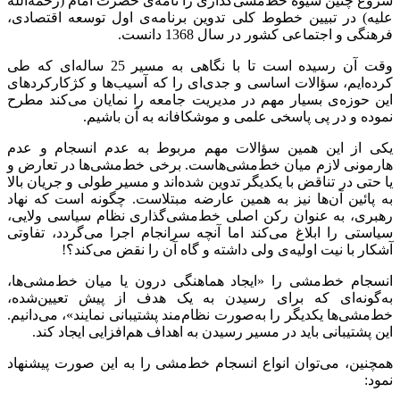
شروع چنین شیوه خط‌مشی‌گذاری را نامه‌ی حضرت امام (رحمه‌الله
علیه) در تبیین خطوط کلی تدوین برنامه‌ی اول توسعه اقتصادی،
فرهنگی و اجتماعی کشور در سال 1368 دانست.
وقت آن رسیده است تا با نگاهی به مسیر 25 ساله‌ای که طی
کرده‌ایم، سؤالات اساسی و جدی‌ای را که آسیب‌ها و کژکارکردهای
این حوزه‌ی بسیار مهم در مدیریت جامعه را نمایان می‌کند مطرح
نموده و در پی پاسخی علمی و موشکافانه به آن باشیم.
یکی از این همین سؤالات مهم مربوط به عدم انسجام و عدم
هارمونی لازم میان خط‌مشی‌هاست. برخی خط‌مشی‌ها در تعارض و
یا حتی در تناقض با یکدیگر تدوین شده‌اند و مسیر طولی و جریان بالا
به پائین آن‌ها نیز به همین عارضه مبتلاست. چگونه است که نهاد
رهبری، به عنوان رکن اصلی خط‌مشی‌گذاری نظام سیاسی ولایی،
سیاستی را ابلاغ می‌کند اما آنچه سرانجام اجرا می‌گردد، تفاوتی
آشکار با نیت اولیه‌ی ولی داشته و گاه آن را نقض می‌کند؟!
انسجام خط‌مشی را «ایجاد هماهنگی درون یا میان خط‌مشی‌ها،
به‌گونه‌ای که برای رسیدن به یک هدف از پیش تعیین‌شده،
خط‌مشی‌ها یکدیگر را به‌صورت نظام‌مند پشتیبانی نمایند»، می‌دانیم.
این پشتیبانی باید در مسیر رسیدن به اهداف هم‌افزایی ایجاد کند.
همچنین، می‌توان انواع انسجام خط‌مشی را به این صورت پیشنهاد
نمود: