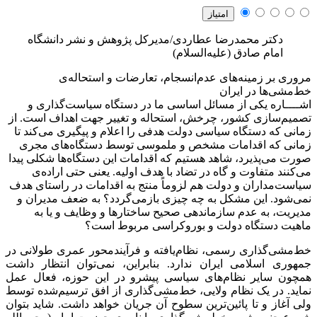
دکتر محمدرضا عطاردی/مدیرکل پژوهش و نشر دانشگاه
امام صادق (علیه‌السلام)
مروری بر زمینه‌های عدم‌انسجام، تعارضات و استحاله‌ی
خط‌مشی‌ها در ایران
اشــــاره
یکی از مسائل اساسی ما در دستگاه سیاست‌گذاری و
تصمیم‌سازی کشور، چرخش، استحاله و تغییر جهت اهداف است. از
زمانی که دستگاه سیاسی دولت هدفی را اعلام و پیگیری می‌کند تا
زمانی که اقدامات مشخص و ملموسی توسط دستگاه‌های مجری
صورت می‌پذیرد، شاهد هستیم که اقدامات این دستگاه‌ها شکلی پیدا
می‌کنند متفاوت و گاه در تضاد با هدف اولیه. یعنی حتی اراده‌ی
سیاست‌مداران و دولت هم لزوماً منتج به اقدامات در راستای هدف
نمی‌شود. این مشکل به چه چیزی بازمی‌گردد؟ به ضعف مدیران و
مدیریت، به عدم سازماندهی صحیح ساختارها و وظایف و یا به
ماهیت دستگاه دولت و بوروکراسی مربوط است؟
خط‌مشی‌گذاری رسمی، نظام‌یافته و فرآیندمحور عمری طولانی در
جمهوری اسلامی ایران ندارد. بنابراین، نمی‌توان انتظار داشت
همچون سایر نظام‌های سیاسی پیشرو در این حوزه، فعال عمل
نماید. در یک نظام ولایی، خط‌مشی‌گذاری از افق ترسیم‌شده توسط
ولی آغاز و تا پائین‌ترین سطوح آن جریان خواهد داشت. شاید بتوان