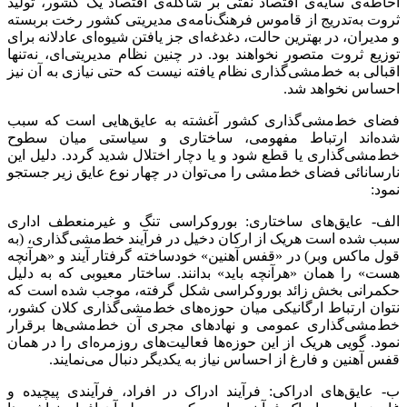
احاطه‌ی سایه‌ی اقتصاد نفتی بر شاکله‌ی اقتصاد یک کشور، تولید
ثروت به‌تدریج از قاموس فرهنگ‌نامه‌ی مدیریتی کشور رخت بربسته
و مدیران، در بهترین حالت، دغدغه‌ای جز یافتن شیوه‌ای عادلانه برای
توزیع ثروت متصور نخواهند بود. در چنین نظام مدیریتی‌ای، نه‌تنها
اقبالی به خط‌مشی‌گذاری نظام یافته نیست که حتی نیازی به آن نیز
احساس نخواهد شد.
فضای خط‌مشی‌گذاری کشور آغشته به عایق‌هایی است که سبب
شده‌اند ارتباط مفهومی، ساختاری و سیاستی میان سطوح
خط‌مشی‌گذاری یا قطع شود و یا دچار اختلال شدید گردد. دلیل این
نارسانائی فضای خط‌مشی را می‌توان در چهار نوع عایق زیر جستجو
نمود:
الف- عایق‌های ساختاری: بوروکراسی تنگ و غیرمنعطف اداری
سبب شده است هریک از ارکان دخیل در فرآیند خط‌مشی‌گذاری، (به
قول ماکس وبر) در «قفس آهنین» خودساخته گرفتار آیند و «هرآنچه
هست» را همان «هرآنچه باید» بدانند. ساختار معیوبی که به دلیل
حکمرانی بخش زائد بوروکراسی شکل گرفته، موجب شده است که
نتوان ارتباط ارگانیکی میان حوزه‌های خط‌مشی‌گذاری کلان کشور،
خط‌مشی‌گذاری عمومی و نهادهای مجری آن خط‌مشی‌ها برقرار
نمود. گویی هریک از این حوزه‌ها فعالیت‌های روزمره‌ای را در همان
قفس آهنین و فارغ از احساس نیاز به یکدیگر دنبال می‌نمایند.
ب- عایق‌های ادراکی: فرآیند ادراک در افراد، فرآیندی پیچیده و