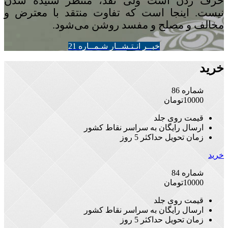
حرف زدن است ولی نقد، منتظر شنیده شدن
نیست. اینجا است که تفاوت منتقد با معترض و
مخالف و مصلح و مفسد روشن می‌شود.
خبــر انـتـشــار شـمــاره 21
خرید
شماره 86
10000
تومان
قیمت روی جلد
ارسال رایگان به سراسر نقاط کشور
زمان تحویل حداکثر 5 روز
خرید
شماره 84
10000
تومان
قیمت روی جلد
ارسال رایگان به سراسر نقاط کشور
زمان تحویل حداکثر 5 روز