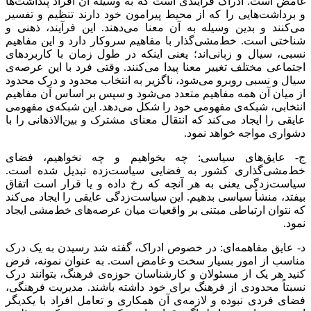
غامض است. ادراک فرآیندی است که به وسیله آن افراد پنداشت‌ها
و برداشت‌هایی را که از محیط پیرامون خود دارند تنظیم و تفسیر
می‌کنند و بدین وسیله به آن معنا می‌دهند. این فرآیند، ذهنی و
شناختی است. خط‌مشی‌گذار با مفاهیم سروکار دارد و این مفاهیم
نسبی، سیال و زبانی‌اند؛ یعنی اینکه در طول زمان با کاربردهای
اجتماعی مختلف تغییر معنا پیدا می‌کنند. وقتی فرد با این عرصه‌ی
سیال و نسبی روبرو می‌شود، ناگزیر به انتخاب محدود و درک محدود
از میان آن همه مفاهیم متعدد می‌شود و سپس بر اساس آن مفاهیم
انتخابی، شبکه‌ی مفهومی خود را شکل می‌دهد. این شبکه‌ی مفهومی
عایقی را ایجاد می‌کند که انتقال معنای مشترک و بین‌الاذهانی را با
دشواری مواجه خواهد نمود.
ج- عایق‌های سیاسی: چه بخواهیم و چه نخواهیم، فضای
خط‌مشی‌گذاری کشور به فضایی سیاست‌زده تبدیل شده است.
سیاست‌زدگی یعنی به هر آنچه که رخ داده و یا قرار است اتفاق
بیفتد، منشأ سیاسی بدهیم. این سیاست‌زدگی عایقی را ایجاد می‌کند
که نتوان ارتباطی مبتنی بر واقعیات میان عرصه‌های خط‌مشی ایجاد
نمود.
د- عایق مفاهمه‌ای: در خصوص ادراک، گفته شد رسیدن به یک درک
مناسب از امور بسیار سخت و غامض است. به عنوان نمونه، فرض
کنید هر یک از مسئولان و کارشناسان حوزه‌ی فرهنگ، بتوانند درک
نسبتاً محدودی از فرهنگ برای خود داشته باشند. مدیریت فرهنگی،
فضای فردی نبوده و لازمه‌ی آن همکاری و تعامل افراد با یکدیگر